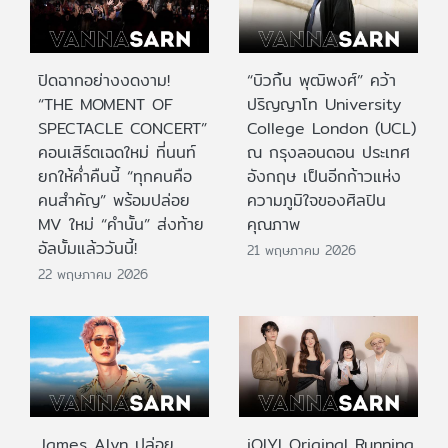
ปิดฉากอย่างงดงาม!
“บิวกิ้น พุฒิพงศ์” คว้า
“THE MOMENT OF
ปริญญาโท University
SPECTACLE CONCERT”
College London (UCL)
คอนเสิร์ตเฉดใหม่ ที่นนท์
ณ กรุงลอนดอน ประเทศ
ยกให้ค่ำคืนนี้ “ทุกคนคือ
อังกฤษ เป็นอีกก้าวแห่ง
คนสำคัญ” พร้อมปล่อย
ความภูมิใจของศิลปิน
MV ใหม่ “คำนั้น” ส่งท้าย
คุณภาพ
อัลบั้มแล้ววันนี้!
21 พฤษภาคม 2026
22 พฤษภาคม 2026
James Alyn ปล่อย
iQIYI Original Running