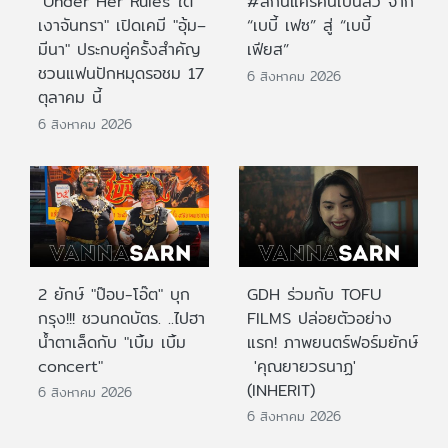
"Under Her Rules ใต้
#สกินแคร์คนเป็นสิว จาก
เงาจันทรา" เปิดเคมี "อุ้ม–
“เบบี้ เฟซ” สู่ “เบบี้
มีนา" ประกบคู่ครั้งสำคัญ
เฟียส”
ชวนแฟนปักหมุดรอชม 17
6 สิงหาคม 2026
ตุลาคม นี้
6 สิงหาคม 2026
2 ยักษ์ "ป๊อบ-โอ๊ต" บุก
GDH ร่วมกับ TOFU
กรุง!!! ชวนกดบัตร. ..ไปฮา
FILMS ปล่อยตัวอย่าง
น้ำตาเล็ดกับ "เบิ้ม เบิ้ม
แรก! ภาพยนตร์ฟอร์มยักษ์
concert"
'คุณยายวรนาฏ'
(INHERIT)
6 สิงหาคม 2026
6 สิงหาคม 2026