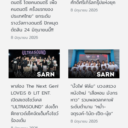
ดนตรี โดยคนดนตรี เพื่อ
ศักดิ์ศรีเกิร์ลกรุ๊ปแห่งยุค
คนดนตรี ครั้งแรกของ
8 มิถุนายน 2026
ประเทศไทย” ยกระดับ
รางวัลทางดนตรี ปักหมุด
ตัดสิน 24 มิถุนายนนี้!!!
8 มิถุนายน 2026
พาส่อง The Next Gen!
“บั้งไฟ ฟิล์ม” บวงสรวง
LOVEiS & LIT ENT.
หนังใหม่ “เสือหอน มังกร
เปิดสเตจโชว์เคส
หาว” รวมพลตลกคาเฟ่
“ULTRASOUND” ส่งเด็ก
ระดับตำนาน “หม่ำ-
ฝึกซาวด์เช็คจัดเต็มทั้งโชว์
จตุรงค์-โน้ต-เป็ด-นุ้ย”
ร้องเต้น
8 มิถุนายน 2026
8 มิถุนายน 2026