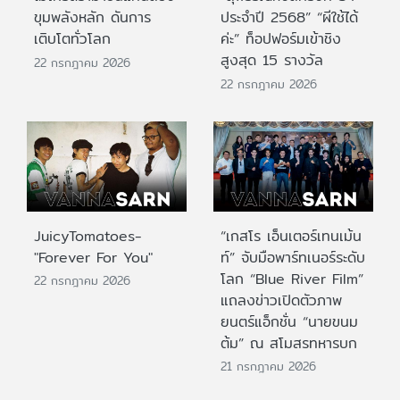
ขุมพลังหลัก ดันการ
ประจำปี 2568” “ผีใช้ได้
เติบโตทั่วโลก
ค่ะ” ท็อปฟอร์มเข้าชิง
สูงสุด 15 รางวัล
22 กรกฎาคม 2026
22 กรกฎาคม 2026
JuicyTomatoes-
“เกสโร เอ็นเตอร์เทนเม้น
"Forever For You"
ท์” จับมือพาร์ทเนอร์ระดับ
โลก “Blue River Film”
22 กรกฎาคม 2026
แถลงข่าวเปิดตัวภาพ
ยนตร์แอ็กชั่น “นายขนม
ต้ม” ณ สโมสรทหารบก
21 กรกฎาคม 2026