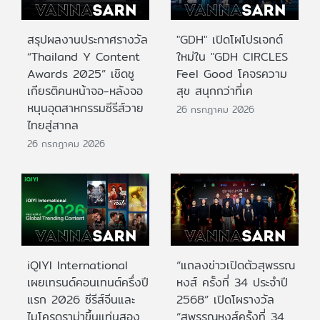
สรุปผลงานประกาศรางวัล
"GDH" เปิดโผโปรเจกต์
“Thailand Y Content
ใหม่ใน "GDH CIRCLES
Awards 2025” เชิดชู
Feel Good โคจรความ
เกียรติคนหน้าจอ-หลังจอ
สุข สนุกกว่าที่เค
หนุนอุตสาหกรรมซีรีส์วาย
26 กรกฎาคม 2026
ไทยสู่สากล
26 กรกฎาคม 2026
iQIYI International
“แถลงข่าวเปิดตัวสุพรรณ
เผยเทรนด์คอนเทนต์ครึ่งปี
หงส์ ครั้งที่ 34 ประจำปี
แรก 2026 ซีรีส์จีนและ
2568” เปิดโผรางวัล
ไมโครดราม่าขึ้นแท่นสอง
“สุพรรณหงส์ครั้งที่ 34