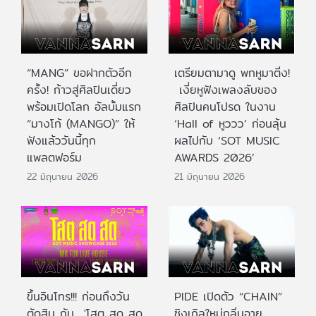
“MANG” ขอฝากตัวอีก
เตรียมตามาดู พกหูมาติ่ง!
ครั้ง! ก้าวสู่ศิลปินเดี่ยว
เงี่ยหูฟังเพลงลับของ
พร้อมเปิดโลก อัลบั้มแรก
ศิลปินคนโปรด ในงาน
“มางโก้ (MANGO)” ให้
‘Hall of หูววว’ ก่อนลุ้น
ฟังแล้ววันนี้ทุก
ผลไปกับ ‘SOT MUSIC
แพลตฟอร์ม
AWARDS 2026’
22 มิถุนายน 2026
21 มิถุนายน 2026
ขึ้นอินโทร!!! ก่อนถึงวัน
PIDE เปิดตัว “CHAIN”
ตัดสิน กับ 'โสต สด สด
ซิงเกิลใหม่กลิ่นอาย