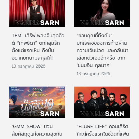
TEMI เสิร์ฟเพลงจีบสุดคิว
“ขอบคุณที่ทิ้งกัน”
ต์ “เทพธิดา” ตกหลุมรัก
บทเพลงของการก้าวผ่าน
ตั้งแต่แรกเห็น ถึงขั้น
ความเจ็บปวด และกลับมา
อยากยกนามสกุลให้!
เลือกตัวเองอีกครั้ง จาก
‘ขนมจีน กุลมาศ’
13 กรกฎาคม 2026
13 กรกฎาคม 2026
‘GMM SHOW’ ชวน
“FLURE LIFE” คอนเสิร์ต
สัมผัสฤดูแห่งความสุขกับ
ใหญ่ครั้งแรกในชีวิตที่แฟน