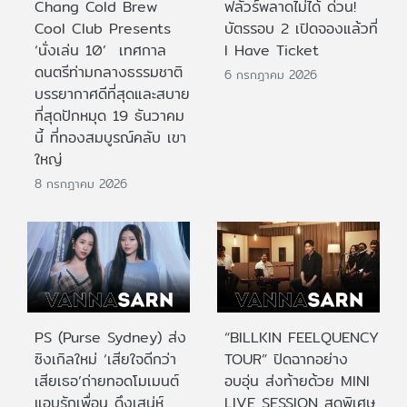
Chang Cold Brew
ฟลัวร์พลาดไม่ได้ ด่วน!
Cool Club Presents
บัตรรอบ 2 เปิดจองแล้วที่
‘นั่งเล่น 10’ เทศกาล
I Have Ticket
ดนตรีท่ามกลางธรรมชาติ
6 กรกฎาคม 2026
บรรยากาศดีที่สุดและสบาย
ที่สุดปักหมุด 19 ธันวาคม
นี้ ที่ทองสมบูรณ์คลับ เขา
ใหญ่
8 กรกฎาคม 2026
PS (Purse Sydney) ส่ง
“BILLKIN FEELQUENCY
ซิงเกิลใหม่ ‘เสียใจดีกว่า
TOUR” ปิดฉากอย่าง
เสียเธอ’ถ่ายทอดโมเมนต์
อบอุ่น ส่งท้ายด้วย MINI
แอบรักเพื่อน ดึงเสน่ห์
LIVE SESSION สุดพิเศษ