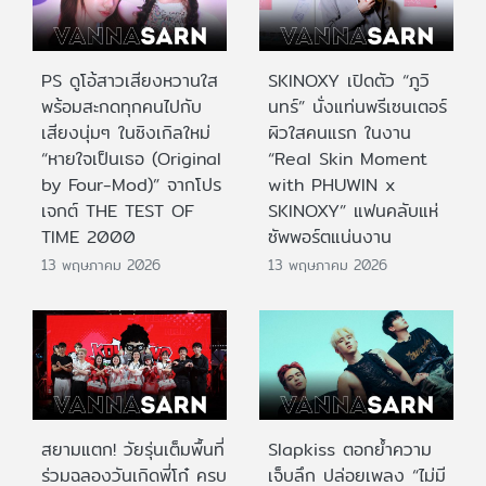
PS ดูโอ้สาวเสียงหวานใส
SKINOXY เปิดตัว “ภูวิ
พร้อมสะกดทุกคนไปกับ
นทร์” นั่งแท่นพรีเซนเตอร์
เสียงนุ่มๆ ในซิงเกิลใหม่
ผิวใสคนแรก ในงาน
“หายใจเป็นเธอ (Original
“Real Skin Moment
by Four-Mod)” จากโปร
with PHUWIN x
เจกต์ THE TEST OF
SKINOXY” แฟนคลับแห่
TIME 2000
ซัพพอร์ตแน่นงาน
13 พฤษภาคม 2026
13 พฤษภาคม 2026
สยามแตก! วัยรุ่นเต็มพื้นที่
Slapkiss ตอกย้ำความ
ร่วมฉลองวันเกิดพี่โก๋ ครบ
เจ็บลึก ปล่อยเพลง “ไม่มี