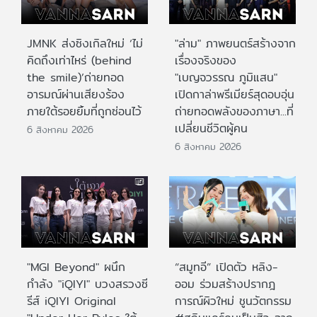
JMNK ส่งซิงเกิลใหม่ ‘ไม่
"ล่าม" ภาพยนตร์สร้างจาก
คิดถึงเท่าไหร่ (behind
เรื่องจริงของ
the smile)’ถ่ายทอด
"เบญจวรรณ ภูมิแสน"
อารมณ์ผ่านเสียงร้อง
เปิดกาล่าพรีเมียร์สุดอบอุ่น
ภายใต้รอยยิ้มที่ถูกซ่อนไว้
ถ่ายทอดพลังของภาษา...ที่
เปลี่ยนชีวิตผู้คน
6 สิงหาคม 2026
6 สิงหาคม 2026
"MGI Beyond" ผนึก
“สมูทอี” เปิดตัว หลิง-
กำลัง "iQIYI" บวงสรวงซี
ออม ร่วมสร้างปรากฎ
รีส์ iQIYI Original
การณ์ผิวใหม่ ชูนวัตกรรม