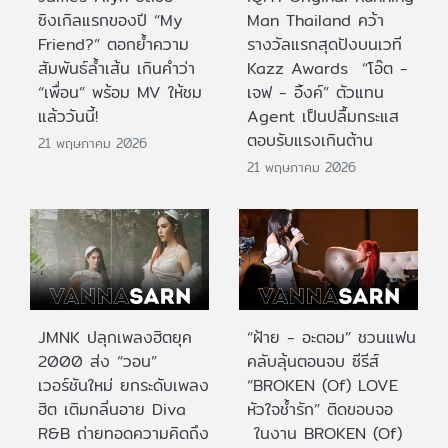
ซิงเกิลแรกของปี “My
Man Thailand คว้า
Friend?” ตอกย้ำความ
รางวัลแรกสุดปังบนเวที
สัมพันธ์ล้ำเส้น เกินคำว่า
Kazz Awards “โอ๊ต -
“เพื่อน” พร้อม MV ให้ชม
เจฟ - อิ้งค์” ตัวแทน
แล้ววันนี้!
Agent เป็นปลื้มกระแส
ตอบรับแรงเกินต้าน
21 พฤษภาคม 2026
21 พฤษภาคม 2026
JMNK ปลุกเพลงฮิตยุค
“ฝ้าย - อะตอม” ชวนแฟน
2000 ส่ง “วอน”
คลับลุ้นตอนจบ ซีรีส์
เวอร์ชันใหม่ ยกระดับเพลง
“BROKEN (Of) LOVE
ฮิต เติมกลิ่นอาย Diva
หัวใจช้ำรัก” ติดขอบจอ
R&B ถ่ายทอดความคิดถึง
ในงาน BROKEN (Of)