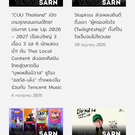
“CUU Thailand” เปิด
Slapkiss ส่งเพลงยินดี
เกมรุกคอนเทนต์ไทย!
ถึงเขา “ผู้ครองหัวใจ
ประกาศ Line Up 2026
(Twilightship)” ทั้งที่ใน
– 2027 เรือธงใหญ่ 3
ใจเจ็บจนไม่ไหวเลย
เรื่อง 3 รส 6 นักแสดง
30 มิถุนายน 2026
นำ! ดัน Thai Local
Content ส่งออกศิลปิน
ไทยสู่ตลาดจีน
“บุพเพสันนิวาส” ชูโรง
“ออกัส-เล้ง” ทำเพลงจีน
ร่วมกับ Tencent Music
4 กรกฎาคม 2026