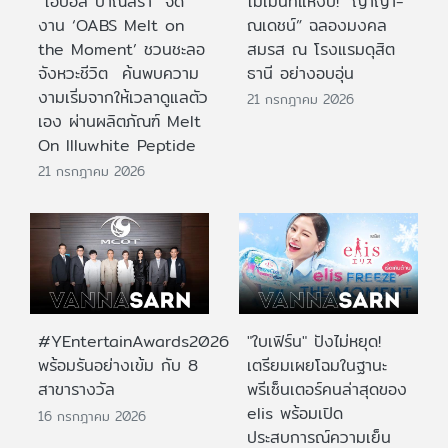
“โอปอล์ ปาณิสรา” จัด
โมเมนท์แห่งปี! “ญาญ่า-
งาน ‘OABS Melt on
ณเดชน์” ฉลองมงคล
the Moment’ ชวนชะลอ
สมรส ณ โรงแรมดุสิต
จังหวะชีวิต ค้นพบความ
ธานี อย่างอบอุ่น
งามเริ่มจากให้เวลาดูแลตัว
21 กรกฎาคม 2026
เอง ผ่านผลิตภัณฑ์ Melt
On Illuwhite Peptide
21 กรกฎาคม 2026
#YEntertainAwards2026
"ใบเฟิร์น" ปังไม่หยุด!
พร้อมรันอย่างเข้ม กับ 8
เตรียมเผยโฉมในฐานะ
สาขารางวัล
พรีเซ็นเตอร์คนล่าสุดของ
elis พร้อมเปิด
16 กรกฎาคม 2026
ประสบการณ์ความเย็น