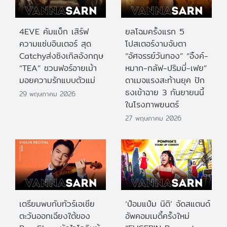
4EVE คัมแบ็ก เสิร์ฟ
ยลโฉมครั้งแรก 5
ความแซ่บอินเตอร์ สุด
โปสเตอร์งามจับตา
Catchyส่งซิงเกิลอังกฤษ
“อัศจรรย์วันทอง” “อิ้งค์-
“TEA” ชวนฟอร์อายเม้า
หมาก-กลัฟ-ปริมมี่-เฟย”
มอยความรักแบบตัวแม่
ดาเมจแรงสะท้านยุค ปัก
ธงเข้าฉาย 3 กันยายนนี้
29 พฤษภาคม 2026
ในโรงภาพยนตร์
27 พฤษภาคม 2026
เตรียมพบกับทัวร์เอเชีย
‘ป๋อมแป๋ม นิติ’ จัดสแตนด์
ตะวันออกเฉียงใต้ของ
อัพคอมเมดี้ครั้งใหม่