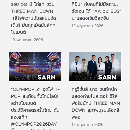
รอบ 50 ปี โก๋แก่ ชวน
ที่ยืน” กับคนที่ไม่มีสถานะ
THREE MAN DOWN
ชัดเจน ได้ “AA วง BUS”
เสิร์ฟความมันส์แบบจัด
มาแสดงเอ็มวีสุดอิน
เต็ม!! มันทุกเม็ดมันส์ทุก
12 พฤษภาคม 2026
โมเมนต์
13 พฤษภาคม 2026
“OLYMPOP 2” จุดไฟ T-
ทรูวิชั่นส์ นาว ขนทัพนัก
POP สะเทือนทั้งไทม์ไลน์!
แสดงถ่ายโปสเตอร์ ซีรีส์
สร้างโมเมนต์
ฟอร์มยักษ์ THREE MAN
ประวัติศาสตร์ครั้งใหม่ ดัน
DOWN สุภาพบุรุษเลือดสี
แฮชแท็ก
พลอ
#OLYMPOP2026DAY
12 พฤษภาคม 2026