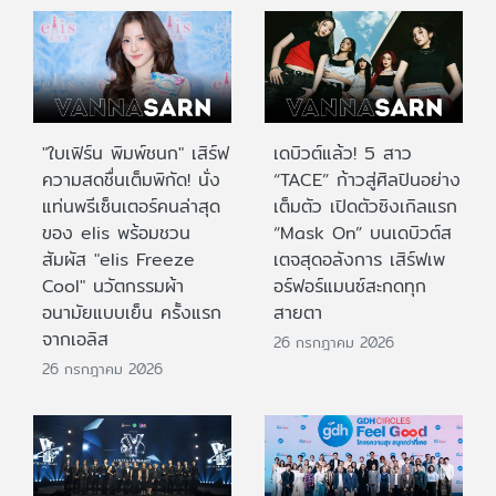
"ใบเฟิร์น พิมพ์ชนก" เสิร์ฟ
เดบิวต์แล้ว! 5 สาว
ความสดชื่นเต็มพิกัด! นั่ง
“TACE” ก้าวสู่ศิลปินอย่าง
แท่นพรีเซ็นเตอร์คนล่าสุด
เต็มตัว เปิดตัวซิงเกิลแรก
ของ elis พร้อมชวน
“Mask On” บนเดบิวต์ส
สัมผัส "elis Freeze
เตจสุดอลังการ เสิร์ฟเพ
Cool" นวัตกรรมผ้า
อร์ฟอร์แมนซ์สะกดทุก
อนามัยแบบเย็น ครั้งแรก
สายตา
จากเอลิส
26 กรกฎาคม 2026
26 กรกฎาคม 2026