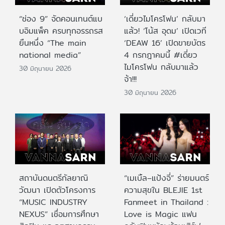
“ช่อง 9” จัดคอนเทนต์แบ
‘เดี่ยวไมโครโฟน’ กลับมา
บอิมแพ็ค ครบทุกอรรถรส
แล้ว! ‘โน้ส อุดม’ เปิดเวที
ยืนหนึ่ง “The main
‘DEAW 16’ เปิดขายบัตร
national media”
4 กรกฎาคมนี้ #เดี่ยว
ไมโครโฟน กลับมาแล้ว
30 มิถุนายน 2026
จ้า!!!
30 มิถุนายน 2026
สถาบันดนตรีกัลยาณิ
“เมเบิ้ล–แป้งจี่” ร่ายมนตร์
วัฒนา เปิดตัวโครงการ
ความสุขใน BLEJIE 1st
“MUSIC INDUSTRY
Fanmeet in Thailand :
NEXUS” เชื่อมการศึกษา
Love is Magic แฟน