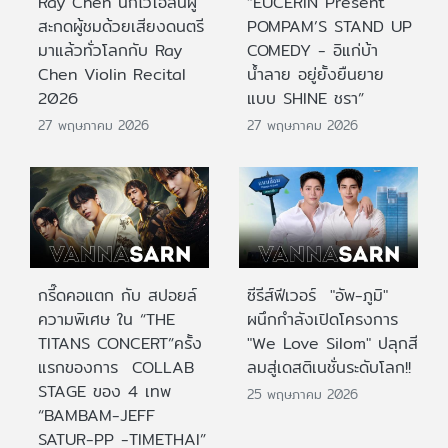
Ray Chen นักไวโอลินผู้
“EUCERIN Present
สะกดผู้ชมด้วยเสียงดนตรี
POMPAM’S STAND UP
มาแล้วทั่วโลกกับ Ray
COMEDY - อิแก่บ้า
Chen Violin Recital
น้ำลาย อยู่ยั้งยืนยาย
2026
แบบ SHINE ชรา”
27 พฤษภาคม 2026
27 พฤษภาคม 2026
กรี๊ดคอแตก กับ สปอยล์
ซีรีส์ฟีเวอร์ "อัพ-ภูมิ"
ความพิเศษ ใน “THE
ผนึกกำลังเปิดโครงการ
TITANS CONCERT”ครั้ง
"We Love Silom" ปลุกสี
แรกของการ COLLAB
ลมสู่เดสติเนชั่นระดับโลก!!
STAGE ของ 4 เทพ
25 พฤษภาคม 2026
“BAMBAM-JEFF
SATUR-PP -TIMETHAI”