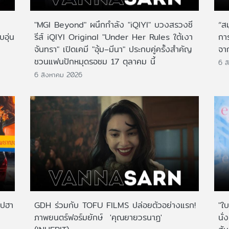
"MGI Beyond" ผนึกกำลัง "iQIYI" บวงสรวงซี
“ส
บอุ่น
รีส์ iQIYI Original "Under Her Rules ใต้เงา
กา
จันทรา" เปิดเคมี "อุ้ม–มีนา" ประกบคู่ครั้งสำคัญ
จาก
ชวนแฟนปักหมุดรอชม 17 ตุลาคม นี้
6 ส
6 สิงหาคม 2026
ไปฮา
GDH ร่วมกับ TOFU FILMS ปล่อยตัวอย่างแรก!
"ใบ
ภาพยนตร์ฟอร์มยักษ์ 'คุณยายวรนาฏ'
นั่