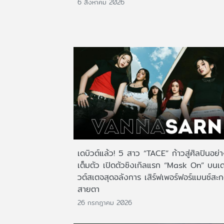
6 สิงหาคม 2026
เดบิวต์แล้ว! 5 สาว “TACE” ก้าวสู่ศิลปินอย่
เต็มตัว เปิดตัวซิงเกิลแรก “Mask On” บนเด
วต์สเตจสุดอลังการ เสิร์ฟเพอร์ฟอร์แมนซ์สะ
สายตา
26 กรกฎาคม 2026