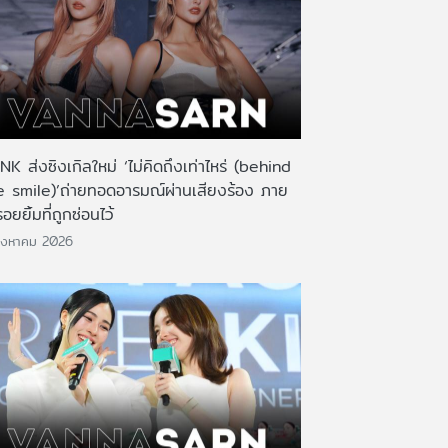
K ส่งซิงเกิลใหม่ ‘ไม่คิดถึงเท่าไหร่ (behind
e smile)’ถ่ายทอดอารมณ์ผ่านเสียงร้อง ภาย
รอยยิ้มที่ถูกซ่อนไว้
ิงหาคม 2026