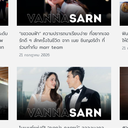
ระดับ
“ขอวอนฟ้า” ความปรารถนาเรียบง่าย ที่อยากเจอ
ฟิ
าพ
รักดี ๆ สักครั้งในชีวิต จาก เนย ซินญอริต้า ที่
ให้
บก
ร่วมทำกับ marr team
21
21 กรกฎาคม 2026
โมเมนท์แห่งปี! “ญาญ่า-ณเดชน์” ฉลองมงคล
#Y