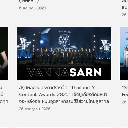
(INHERIT)
สั
แบ
6 สิงหาคม 2026
26
าง
สรุปผลงานประกาศรางวัล “Thailand Y
"G
บิ
Content Awards 2025” เชิดชูเกียรติคนหน้า
Fe
กดทุก
จอ-หลังจอ หนุนอุตสาหกรรมซีรีส์วายไทยสู่สากล
26
26 กรกฎาคม 2026