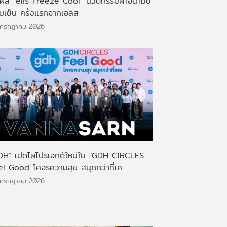
มผัส "elis Freeze Cool" นวัตกรรมผ้าอนามัย
บเย็น ครั้งแรกจากเอลิส
 กรกฎาคม 2026
DH" เปิดโผโปรเจกต์ใหม่ใน "GDH CIRCLES
el Good โคจรความสุข สนุกกว่าที่เค
 กรกฎาคม 2026