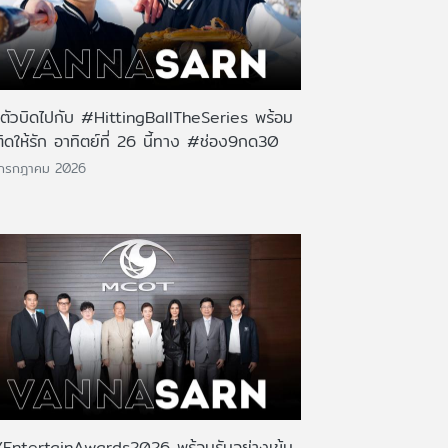
นตัวบิดไปกับ #HittingBallTheSeries พร้อม
ติดให้รัก อาทิตย์ที่ 26 นี้ทาง #ช่อง9กด30
 กรกฎาคม 2026
EntertainAwards2026 พร้อมรันอย่างเข้ม