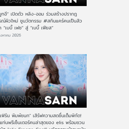
มูทอี” เปิดตัว หลิง-ออม ร่วมสร้างปรากฎ
รณ์ผิวใหม่ ชูนวัตกรรม #สกินแคร์คนเป็นสิว
 “เบบี้ เฟซ” สู่ “เบบี้ เฟียส”
ิงหาคม 2026
เฟิร์น พิมพ์ชนก" เสิร์ฟความสดชื่นเต็มพิกัด!
งแท่นพรีเซ็นเตอร์คนล่าสุดของ elis พร้อมชวน