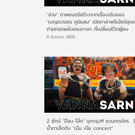
"ล่าม" ภาพยนตร์สร้างจากเรื่องจริงของ
"เบญจวรรณ ภูมิแสน" เปิดกาล่าพรีเมียร์สุดอ
ถ่ายทอดพลังของภาษา...ที่เปลี่ยนชีวิตผู้คน
6 สิงหาคม 2026
2 ยักษ์ "ป๊อบ-โอ๊ต" บุกกรุง!!! ชวนกดบัตร. ..
น้ำตาเล็ดกับ "เบิ้ม เบิ้ม concert"