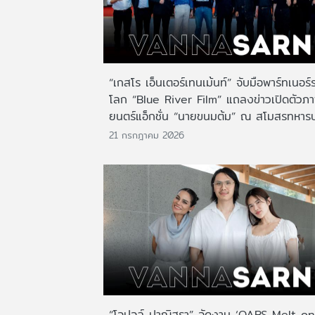
“เกสโร เอ็นเตอร์เทนเม้นท์” จับมือพาร์ทเนอร์
โลก “Blue River Film” แถลงข่าวเปิดตัวภ
ยนตร์แอ็กชั่น “นายขนมต้ม” ณ สโมสรทหาร
21 กรกฎาคม 2026
“โอปอล์ ปาณิสรา” จัดงาน ‘OABS Melt on