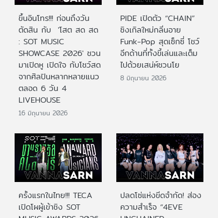
ขึ้นอินโทร!!! ก่อนถึงวัน
PIDE เปิดตัว “CHAIN”
ตัดสิน กับ 'โสต สด สด
ซิงเกิลใหม่กลิ่นอาย
: SOT MUSIC
Funk-Pop สุดเซ็กซี่ โชว์
SHOWCASE 2026' ชวน
อีกด้านที่ทั้งขี้เล่นและเต็ม
มาเปิดหู เปิดใจ กับโชว์สด
ไปด้วยเสน่ห์ชวนโย
จากศิลปินหลากหลายแนว
8 มิถุนายน 2026
ตลอด 6 วัน 4
LIVEHOUSE
16 มิถุนายน 2026
ครั้งแรกในไทย!!! TECA
ปลดโซ่แห่งขีดจำกัด! ส่อง
เปิดโผผู้เข้าชิง SOT
ความสำเร็จ “4EVE