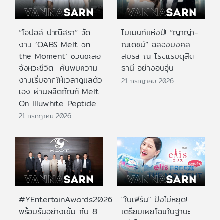
“โอปอล์ ปาณิสรา” จัด
โมเมนท์แห่งปี! “ญาญ่า-
งาน ‘OABS Melt on
ณเดชน์” ฉลองมงคล
the Moment’ ชวนชะลอ
สมรส ณ โรงแรมดุสิต
จังหวะชีวิต ค้นพบความ
ธานี อย่างอบอุ่น
งามเริ่มจากให้เวลาดูแลตัว
21 กรกฎาคม 2026
เอง ผ่านผลิตภัณฑ์ Melt
On Illuwhite Peptide
21 กรกฎาคม 2026
#YEntertainAwards2026
"ใบเฟิร์น" ปังไม่หยุด!
พร้อมรันอย่างเข้ม กับ 8
เตรียมเผยโฉมในฐานะ