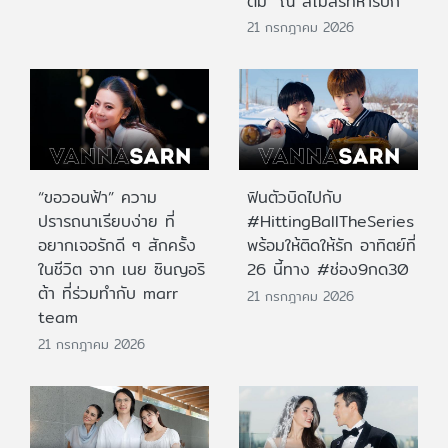
ต้ม” ณ สโมสรทหารบก
21 กรกฎาคม 2026
“ขอวอนฟ้า” ความ
ฟินตัวบิดไปกับ
ปรารถนาเรียบง่าย ที่
#HittingBallTheSeries
อยากเจอรักดี ๆ สักครั้ง
พร้อมให้ติดให้รัก อาทิตย์ที่
ในชีวิต จาก เนย ซินญอริ
26 นี้ทาง #ช่อง9กด30
ต้า ที่ร่วมทำกับ marr
21 กรกฎาคม 2026
team
21 กรกฎาคม 2026