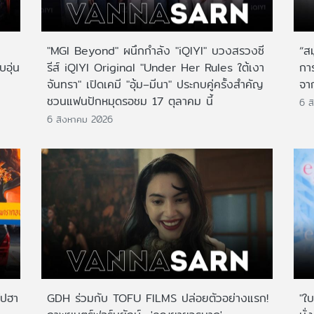
"MGI Beyond" ผนึกกำลัง "iQIYI" บวงสรวงซี
“ส
บอุ่น
รีส์ iQIYI Original "Under Her Rules ใต้เงา
กา
จันทรา" เปิดเคมี "อุ้ม–มีนา" ประกบคู่ครั้งสำคัญ
จาก
ชวนแฟนปักหมุดรอชม 17 ตุลาคม นี้
6 ส
6 สิงหาคม 2026
ไปฮา
GDH ร่วมกับ TOFU FILMS ปล่อยตัวอย่างแรก!
"ใบ