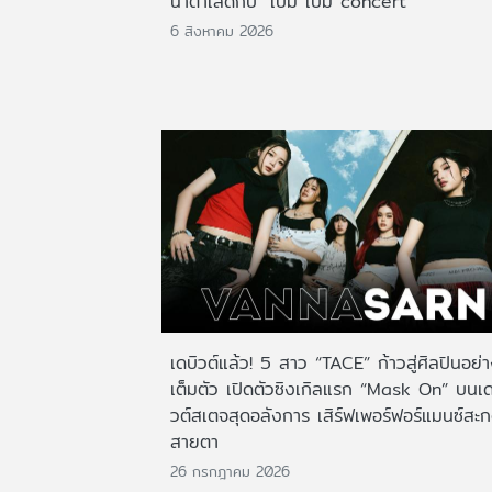
น้ำตาเล็ดกับ "เบิ้ม เบิ้ม concert"
6 สิงหาคม 2026
เดบิวต์แล้ว! 5 สาว “TACE” ก้าวสู่ศิลปินอย่
เต็มตัว เปิดตัวซิงเกิลแรก “Mask On” บนเด
วต์สเตจสุดอลังการ เสิร์ฟเพอร์ฟอร์แมนซ์สะ
สายตา
26 กรกฎาคม 2026