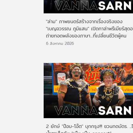
"ล่าม" ภาพยนตร์สร้างจากเรื่องจริงของ
"เบญจวรรณ ภูมิแสน" เปิดกาล่าพรีเมียร์สุดอ
ถ่ายทอดพลังของภาษา...ที่เปลี่ยนชีวิตผู้คน
6 สิงหาคม 2026
2 ยักษ์ "ป๊อบ-โอ๊ต" บุกกรุง!!! ชวนกดบัตร. ..