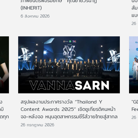
ภาพยนตร์ฟอร์มยักษ์ 'คุณยายวรนาฏ'
นั่
(INHERIT)
สั
แบ
6 สิงหาคม 2026
26
าง
สรุปผลงานประกาศรางวัล “Thailand Y
"G
บิ
Content Awards 2025” เชิดชูเกียรติคนหน้า
Fe
กดทุก
จอ-หลังจอ หนุนอุตสาหกรรมซีรีส์วายไทยสู่สากล
26
26 กรกฎาคม 2026