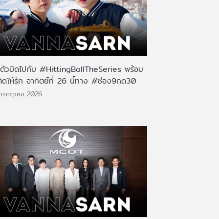
นตัวบิดไปกับ #HittingBallTheSeries พร้อม
ติดให้รัก อาทิตย์ที่ 26 นี้ทาง #ช่อง9กด30
 กรกฎาคม 2026