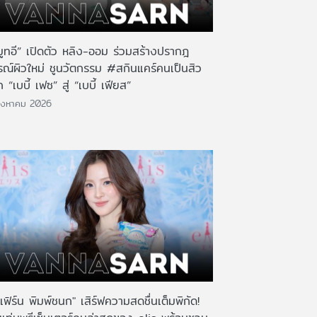
มูทอี” เปิดตัว หลิง-ออม ร่วมสร้างปรากฎ
รณ์ผิวใหม่ ชูนวัตกรรม #สกินแคร์คนเป็นสิว
 “เบบี้ เฟซ” สู่ “เบบี้ เฟียส”
ิงหาคม 2026
เฟิร์น พิมพ์ชนก" เสิร์ฟความสดชื่นเต็มพิกัด!