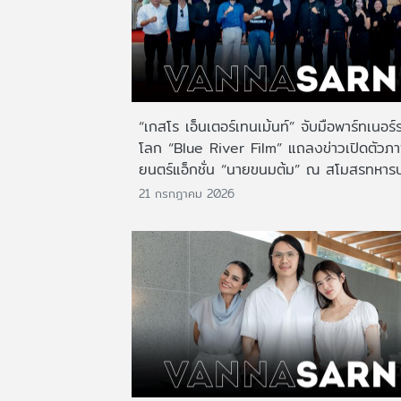
“เกสโร เอ็นเตอร์เทนเม้นท์” จับมือพาร์ทเนอร์
โลก “Blue River Film” แถลงข่าวเปิดตัวภ
ยนตร์แอ็กชั่น “นายขนมต้ม” ณ สโมสรทหาร
21 กรกฎาคม 2026