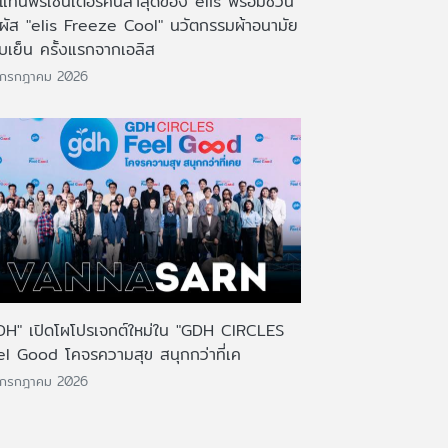
งแท่นพรีเซ็นเตอร์คนล่าสุดของ elis พร้อมชวน
มผัส "elis Freeze Cool" นวัตกรรมผ้าอนามัย
บเย็น ครั้งแรกจากเอลิส
 กรกฎาคม 2026
DH" เปิดโผโปรเจกต์ใหม่ใน "GDH CIRCLES
el Good โคจรความสุข สนุกกว่าที่เค
 กรกฎาคม 2026