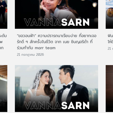
ระดับ
“ขอวอนฟ้า” ความปรารถนาเรียบง่าย ที่อยากเจอ
ฟิ
าพ
รักดี ๆ สักครั้งในชีวิต จาก เนย ซินญอริต้า ที่
ให้
บก
ร่วมทำกับ marr team
21
21 กรกฎาคม 2026