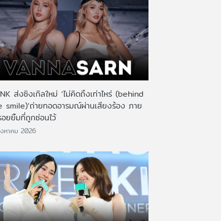
K ส่งซิงเกิลใหม่ ‘ไม่คิดถึงเท่าไหร่ (behind
e smile)’ถ่ายทอดอารมณ์ผ่านเสียงร้อง ภาย
รอยยิ้มที่ถูกซ่อนไว้
ิงหาคม 2026