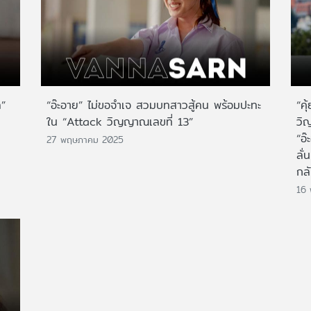
ล”
“อ๊ะอาย” ไม่ขอจำเจ สวมบทสาวสู้คน พร้อมปะทะ
“คุ
ใน “Attack วิญญาณเลขที่ 13”
วิญ
“อ
27 พฤษภาคม 2025
ลั
กลับ
16