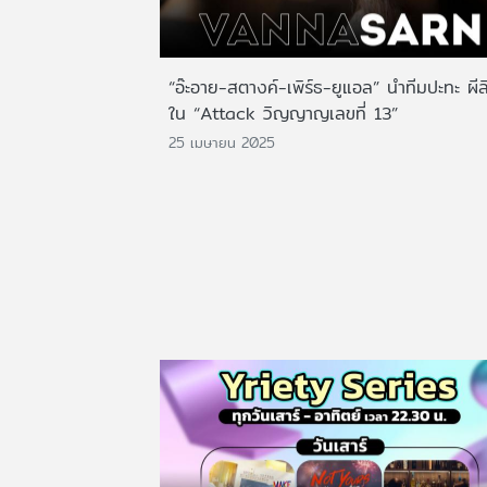
“อ๊ะอาย-สตางค์-เพิร์ธ-ยูแอล” นำทีมปะทะ ผีลิ
ใน “Attack วิญญาญเลขที่ 13”
25 เมษายน 2025