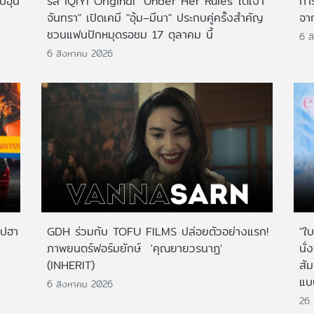
บอุ่น
รีส์ iQIYI Original "Under Her Rules ใต้เงา
กา
จันทรา" เปิดเคมี "อุ้ม–มีนา" ประกบคู่ครั้งสำคัญ
จาก
ชวนแฟนปักหมุดรอชม 17 ตุลาคม นี้
6 ส
6 สิงหาคม 2026
ไปฮา
GDH ร่วมกับ TOFU FILMS ปล่อยตัวอย่างแรก!
"ใบ
ภาพยนตร์ฟอร์มยักษ์ 'คุณยายวรนาฏ'
นั่
(INHERIT)
สั
แบ
6 สิงหาคม 2026
26