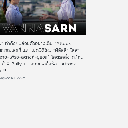
้ย” ทำถึง! ปล่อยตัวอย่างเต็ม “Attack
ญาณเลขที่ 13” เปิดมิติใหม่ “ผีลิลลี่” ไล่ล่า
๊ะอาย-เพิร์ธ-สตางค์-ยูแอล” โคตรคลั่ง ตะโกน
่น ถ้าผี Bully มา พวกเธอก็พร้อม Attack
!!!!
 พฤษภาคม 2025