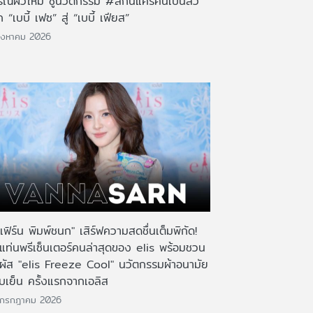
รณ์ผิวใหม่ ชูนวัตกรรม #สกินแคร์คนเป็นสิว
 “เบบี้ เฟซ” สู่ “เบบี้ เฟียส”
ิงหาคม 2026
เฟิร์น พิมพ์ชนก" เสิร์ฟความสดชื่นเต็มพิกัด!
งแท่นพรีเซ็นเตอร์คนล่าสุดของ elis พร้อมชวน
มผัส "elis Freeze Cool" นวัตกรรมผ้าอนามัย
บเย็น ครั้งแรกจากเอลิส
 กรกฎาคม 2026