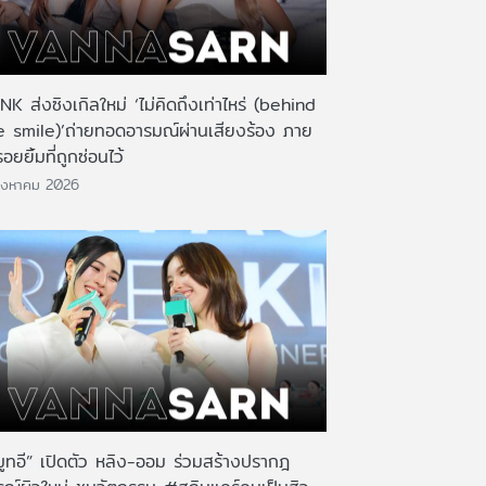
K ส่งซิงเกิลใหม่ ‘ไม่คิดถึงเท่าไหร่ (behind
e smile)’ถ่ายทอดอารมณ์ผ่านเสียงร้อง ภาย
รอยยิ้มที่ถูกซ่อนไว้
ิงหาคม 2026
มูทอี” เปิดตัว หลิง-ออม ร่วมสร้างปรากฎ