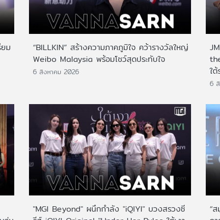
ียม
“BILLKIN” สร้างความภาคภูมิใจ คว้ารางวัลใหญ่
JMN
Weibo Malaysia พร้อมโชว์สุดประทับใจ
th
ใต้
6 สิงหาคม 2026
6 ส
"MGI Beyond" ผนึกกำลัง "iQIYI" บวงสรวงซี
“ส