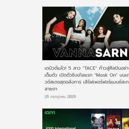
เดบิวต์แล้ว! 5 สาว “TACE” ก้าวสู่ศิลปินอย่
เต็มตัว เปิดตัวซิงเกิลแรก “Mask On” บนเด
วต์สเตจสุดอลังการ เสิร์ฟเพอร์ฟอร์แมนซ์สะ
สายตา
26 กรกฎาคม 2026