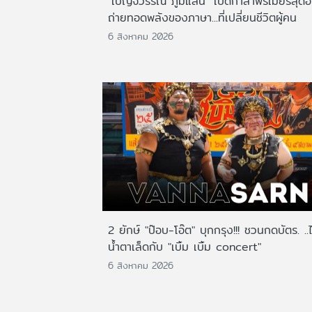
"เบญจวรรณ ภูมิแสน" เปิดกาล่าพรีเมียร์สุดอ
ถ่ายทอดพลังของภาษา...ที่เปลี่ยนชีวิตผู้คน
6 สิงหาคม 2026
2 ยักษ์ "ป๊อบ-โอ๊ต" บุกกรุง!!! ชวนกดบัตร. ..
น้ำตาเล็ดกับ "เบิ้ม เบิ้ม concert"
6 สิงหาคม 2026