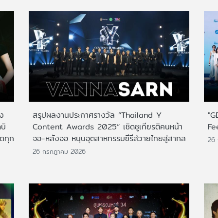
าง
สรุปผลงานประกาศรางวัล “Thailand Y
"G
บิ
Content Awards 2025” เชิดชูเกียรติคนหน้า
Fe
กดทุก
จอ-หลังจอ หนุนอุตสาหกรรมซีรีส์วายไทยสู่สากล
26
26 กรกฎาคม 2026