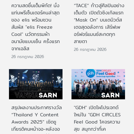
ความสดชื่นเต็มพิกัด! นั่ง
“TACE” ก้าวสู่ศิลปินอย่าง
แท่นพรีเซ็นเตอร์คนล่าสุด
เต็มตัว เปิดตัวซิงเกิลแรก
ของ elis พร้อมชวน
“Mask On” บนเดบิวต์ส
สัมผัส "elis Freeze
เตจสุดอลังการ เสิร์ฟเพ
Cool" นวัตกรรมผ้า
อร์ฟอร์แมนซ์สะกดทุก
อนามัยแบบเย็น ครั้งแรก
สายตา
จากเอลิส
26 กรกฎาคม 2026
26 กรกฎาคม 2026
สรุปผลงานประกาศรางวัล
"GDH" เปิดโผโปรเจกต์
“Thailand Y Content
ใหม่ใน "GDH CIRCLES
Awards 2025” เชิดชู
Feel Good โคจรความ
เกียรติคนหน้าจอ-หลังจอ
สุข สนุกกว่าที่เค