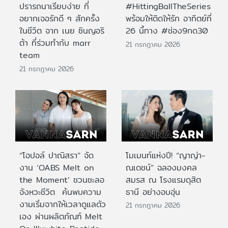
ปรารถนาเรียบง่าย ที่
#HittingBallTheSeries
อยากเจอรักดี ๆ สักครั้ง
พร้อมให้ติดให้รัก อาทิตย์ที่
ในชีวิต จาก เนย ซินญอริ
26 นี้ทาง #ช่อง9กด30
ต้า ที่ร่วมทำกับ marr
21 กรกฎาคม 2026
team
21 กรกฎาคม 2026
“โอปอล์ ปาณิสรา” จัด
โมเมนท์แห่งปี! “ญาญ่า-
งาน ‘OABS Melt on
ณเดชน์” ฉลองมงคล
the Moment’ ชวนชะลอ
สมรส ณ โรงแรมดุสิต
จังหวะชีวิต ค้นพบความ
ธานี อย่างอบอุ่น
งามเริ่มจากให้เวลาดูแลตัว
21 กรกฎาคม 2026
เอง ผ่านผลิตภัณฑ์ Melt