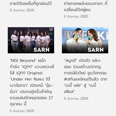
ภายใต้รอยยิ้มที่ถูกซ่อนไว้
ถ่ายทอดพลังของภาษา...ที่
เปลี่ยนชีวิตผู้คน
6 สิงหาคม 2026
6 สิงหาคม 2026
"MGI Beyond" ผนึก
“สมูทอี” เปิดตัว หลิง-
กำลัง "iQIYI" บวงสรวงซี
ออม ร่วมสร้างปรากฎ
รีส์ iQIYI Original
การณ์ผิวใหม่ ชูนวัตกรรม
"Under Her Rules ใต้
#สกินแคร์คนเป็นสิว จาก
เงาจันทรา" เปิดเคมี "อุ้ม–
“เบบี้ เฟซ” สู่ “เบบี้
มีนา" ประกบคู่ครั้งสำคัญ
เฟียส”
ชวนแฟนปักหมุดรอชม 17
6 สิงหาคม 2026
ตุลาคม นี้
6 สิงหาคม 2026