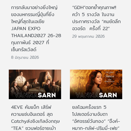
การกลับมาอย่างยิ่งใหญ่
“GDH”ตอกย้ำคุณภาพ!!
ของมหกรรมญี่ปุ่นที่ยิ่ง
คว้า 5 รางวัล ในงาน
ใหญ่ที่สุดในเอเชีย
ประกาศรางวัล “คมชัดลึก
JAPAN EXPO
อวอร์ด ครั้งที่ 22”
THAILAND2027 26-28
29 พฤษภาคม 2026
กุมภาพันธ์ 2027 ที่
เซ็นทรัลเวิลด์
8 มิถุนายน 2026
4EVE คัมแบ็ก เสิร์ฟ
ยลโฉมครั้งแรก 5
ความแซ่บอินเตอร์ สุด
โปสเตอร์งามจับตา
Catchyส่งซิงเกิลอังกฤษ
“อัศจรรย์วันทอง” “อิ้งค์-
“TEA” ชวนฟอร์อายเม้า
หมาก-กลัฟ-ปริมมี่-เฟย”