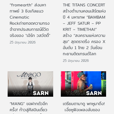
“fromearth” ส่งมหา
THE TITANS CONCERT
กาพย์ 3 ซิงเกิลแนว
สร้างตำนานคอนเสิร์ตแห่ง
Cinematic
ปี 4 มหาเทพ “BAMBAM
Rockถ่ายทอดความทรง
– JEFF SATUR – PP
จำจากประสบการณ์ชีวิต
KRIT – TIMETHAI”
จริงของ "เอิร์ท วสวัตติ์"
สร้าง “สงครามแห่งความ
สุข” สุดตราตรึง ครอง X
25 มิถุนายน 2026
อันดับ 1 ไทย 2 วันซ้อน
ทะยานติดเทรนด์โลก
25 มิถุนายน 2026
“MANG” ขอฝากตัวอีก
เตรียมตามาดู พกหูมาติ่ง!
ครั้ง! ก้าวสู่ศิลปินเดี่ยว
เงี่ยหูฟังเพลงลับของ