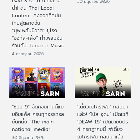
เรื่อง 3 รส 6 นักแสดง
30 มิถุนายน 2026
นำ! ดัน Thai Local
Content ส่งออกศิลปิน
ไทยสู่ตลาดจีน
“บุพเพสันนิวาส” ชูโรง
“ออกัส-เล้ง” ทำเพลงจีน
ร่วมกับ Tencent Music
4 กรกฎาคม 2026
“ช่อง 9” จัดคอนเทนต์แบ
‘เดี่ยวไมโครโฟน’ กลับมา
บอิมแพ็ค ครบทุกอรรถรส
แล้ว! ‘โน้ส อุดม’ เปิดเวที
ยืนหนึ่ง “The main
‘DEAW 16’ เปิดขายบัตร
national media”
4 กรกฎาคมนี้ #เดี่ยว
ไมโครโฟน กลับมาแล้ว
30 มิถุนายน 2026