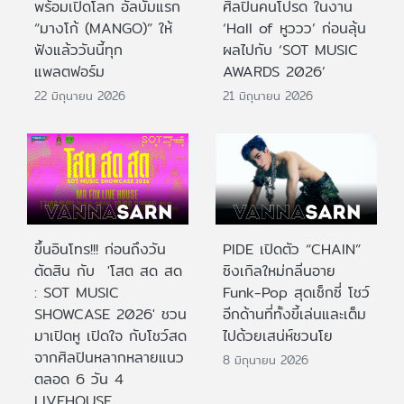
พร้อมเปิดโลก อัลบั้มแรก
ศิลปินคนโปรด ในงาน
“มางโก้ (MANGO)” ให้
‘Hall of หูววว’ ก่อนลุ้น
ฟังแล้ววันนี้ทุก
ผลไปกับ ‘SOT MUSIC
แพลตฟอร์ม
AWARDS 2026’
22 มิถุนายน 2026
21 มิถุนายน 2026
ขึ้นอินโทร!!! ก่อนถึงวัน
PIDE เปิดตัว “CHAIN”
ตัดสิน กับ 'โสต สด สด
ซิงเกิลใหม่กลิ่นอาย
: SOT MUSIC
Funk-Pop สุดเซ็กซี่ โชว์
SHOWCASE 2026' ชวน
อีกด้านที่ทั้งขี้เล่นและเต็ม
มาเปิดหู เปิดใจ กับโชว์สด
ไปด้วยเสน่ห์ชวนโย
จากศิลปินหลากหลายแนว
8 มิถุนายน 2026
ตลอด 6 วัน 4
LIVEHOUSE