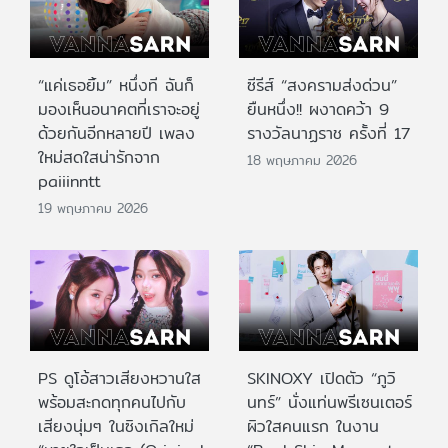
“แค่เธอยิ้ม” หนึ่งที ฉันก็
ซีรีส์ “สงครามส่งด่วน”
มองเห็นอนาคตที่เราจะอยู่
ยืนหนึ่ง!! ผงาดคว้า 9
ด้วยกันอีกหลายปี เพลง
รางวัลนาฏราช ครั้งที่ 17
ใหม่สดใสน่ารักจาก
18 พฤษภาคม 2026
paiiinntt
19 พฤษภาคม 2026
PS ดูโอ้สาวเสียงหวานใส
SKINOXY เปิดตัว “ภูวิ
พร้อมสะกดทุกคนไปกับ
นทร์” นั่งแท่นพรีเซนเตอร์
เสียงนุ่มๆ ในซิงเกิลใหม่
ผิวใสคนแรก ในงาน