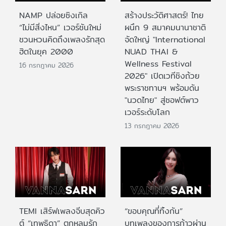
NAMP ปล่อยซิงเกิล
สร้างประวัติศาสตร์! ไทย
“ไม่มีสิ่งไหน” เวอร์ชันใหม่
ผนึก 9 สมาคมนานาชาติ
ชวนหวนคิดถึงเพลงรักสุด
จัดใหญ่ "International
ฮิตในยุค 2000
NUAD THAI &
Wellness Festival
16 กรกฎาคม 2026
2026" เปิดเวทีชิงถ้วย
พระราชทานฯ พร้อมดัน
"นวดไทย" สู่ซอฟต์พาว
เวอร์ระดับโลก
13 กรกฎาคม 2026
TEMI เสิร์ฟเพลงจีบสุดคิว
“ขอบคุณที่ทิ้งกัน”
ต์ “เทพธิดา” ตกหลุมรัก
บทเพลงของการก้าวผ่าน