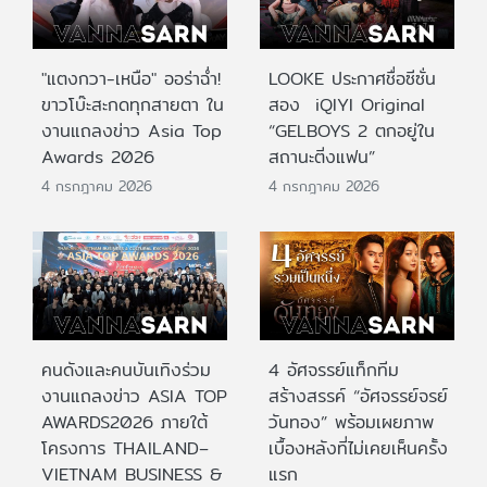
"แตงกวา-เหนือ" ออร่าฉ่ำ!
LOOKE ประกาศชื่อซีซั่น
ขาวโบ๊ะสะกดทุกสายตา ใน
สอง iQIYI Original
งานแถลงข่าว Asia Top
“GELBOYS 2 ตกอยู่ใน
Awards 2026
สถานะติ่งแฟน”
4 กรกฎาคม 2026
4 กรกฎาคม 2026
คนดังและคนบันเทิงร่วม
4 อัศจรรย์แท็กทีม
งานแถลงข่าว ASIA TOP
สร้างสรรค์ “อัศจรรย์จรย์
AWARDS2026 ภายใต้
วันทอง” พร้อมเผยภาพ
โครงการ THAILAND–
เบื้องหลังที่ไม่เคยเห็นครั้ง
VIETNAM BUSINESS &
แรก