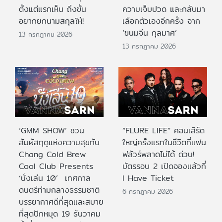
ตั้งแต่แรกเห็น ถึงขั้น
ความเจ็บปวด และกลับมา
อยากยกนามสกุลให้!
เลือกตัวเองอีกครั้ง จาก
‘ขนมจีน กุลมาศ’
13 กรกฎาคม 2026
13 กรกฎาคม 2026
‘GMM SHOW’ ชวน
“FLURE LIFE” คอนเสิร์ต
สัมผัสฤดูแห่งความสุขกับ
ใหญ่ครั้งแรกในชีวิตที่แฟน
Chang Cold Brew
ฟลัวร์พลาดไม่ได้ ด่วน!
Cool Club Presents
บัตรรอบ 2 เปิดจองแล้วที่
‘นั่งเล่น 10’ เทศกาล
I Have Ticket
ดนตรีท่ามกลางธรรมชาติ
6 กรกฎาคม 2026
บรรยากาศดีที่สุดและสบาย
ที่สุดปักหมุด 19 ธันวาคม