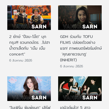
2 ยักษ์ "ป๊อบ-โอ๊ต" บุก
GDH ร่วมกับ TOFU
กรุง!!! ชวนกดบัตร. ..ไปฮา
FILMS ปล่อยตัวอย่าง
น้ำตาเล็ดกับ "เบิ้ม เบิ้ม
แรก! ภาพยนตร์ฟอร์มยักษ์
concert"
'คุณยายวรนาฏ'
(INHERIT)
6 สิงหาคม 2026
6 สิงหาคม 2026
"ใบเฟิร์น พิมพ์ชนก" เสิร์ฟ
เดบิวต์แล้ว! 5 สาว