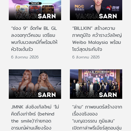
“ช่อง 9” จัดทัพ BL GL
“BILLKIN” สร้างความ
ลงจอทุกวีคเอน เตรียม
ภาคภูมิใจ คว้ารางวัลใหญ่
พบกับมวลเคมีที่พร้อมให้
Weibo Malaysia พร้อม
หัวใจเต้นรัว
โชว์สุดประทับใจ
6 สิงหาคม 2026
6 สิงหาคม 2026
JMNK ส่งซิงเกิลใหม่ ‘ไม่
"ล่าม" ภาพยนตร์สร้างจาก
คิดถึงเท่าไหร่ (behind
เรื่องจริงของ
the smile)’ถ่ายทอด
"เบญจวรรณ ภูมิแสน"
อารมณ์ผ่านเสียงร้อง
เปิดกาล่าพรีเมียร์สุดอบอุ่น