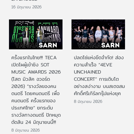
16 มิถุนายน 2026
ครั้งแรกในไทย!!! TECA
ปลดโซ่แห่งขีดจำกัด! ส่อง
เปิดโผผู้เข้าชิง SOT
ความสำเร็จ “4EVE
MUSIC AWARDS 2026
UNCHAINED
(โสต มิวสิค อวอร์ด
CONCERT” การเติบโต
2026) “รางวัลของคน
อย่างสง่างาม บนสเตจสม
ดนตรี โดยคนดนตรี เพื่อ
ศักดิ์ศรีเกิร์ลกรุ๊ปแห่งยุค
คนดนตรี ครั้งแรกของ
8 มิถุนายน 2026
ประเทศไทย” ยกระดับ
รางวัลทางดนตรี ปักหมุด
ตัดสิน 24 มิถุนายนนี้!!!
8 มิถุนายน 2026