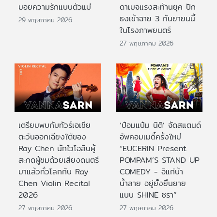
มอยความรักแบบตัวแม่
ดาเมจแรงสะท้านยุค ปัก
ธงเข้าฉาย 3 กันยายนนี้
29 พฤษภาคม 2026
ในโรงภาพยนตร์
27 พฤษภาคม 2026
เตรียมพบกับทัวร์เอเชีย
‘ป๋อมแป๋ม นิติ’ จัดสแตนด์
ตะวันออกเฉียงใต้ของ
อัพคอมเมดี้ครั้งใหม่
Ray Chen นักไวโอลินผู้
“EUCERIN Present
สะกดผู้ชมด้วยเสียงดนตรี
POMPAM’S STAND UP
มาแล้วทั่วโลกกับ Ray
COMEDY - อิแก่บ้า
Chen Violin Recital
น้ำลาย อยู่ยั้งยืนยาย
2026
แบบ SHINE ชรา”
27 พฤษภาคม 2026
27 พฤษภาคม 2026