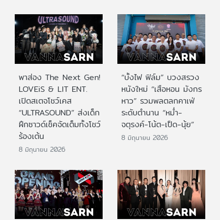
พาส่อง The Next Gen!
“บั้งไฟ ฟิล์ม” บวงสรวง
LOVEiS & LIT ENT.
หนังใหม่ “เสือหอน มังกร
เปิดสเตจโชว์เคส
หาว” รวมพลตลกคาเฟ่
“ULTRASOUND” ส่งเด็ก
ระดับตำนาน “หม่ำ-
ฝึกซาวด์เช็คจัดเต็มทั้งโชว์
จตุรงค์-โน้ต-เป็ด-นุ้ย”
ร้องเต้น
8 มิถุนายน 2026
8 มิถุนายน 2026