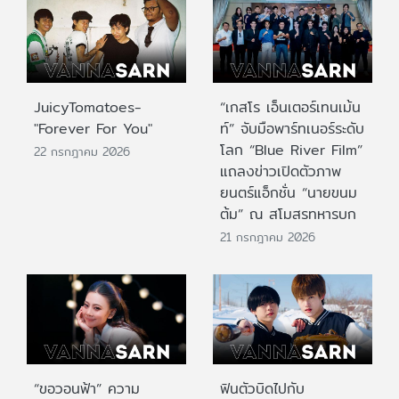
JuicyTomatoes-
“เกสโร เอ็นเตอร์เทนเม้น
"Forever For You"
ท์” จับมือพาร์ทเนอร์ระดับ
โลก “Blue River Film”
22 กรกฎาคม 2026
แถลงข่าวเปิดตัวภาพ
ยนตร์แอ็กชั่น “นายขนม
ต้ม” ณ สโมสรทหารบก
21 กรกฎาคม 2026
“ขอวอนฟ้า” ความ
ฟินตัวบิดไปกับ