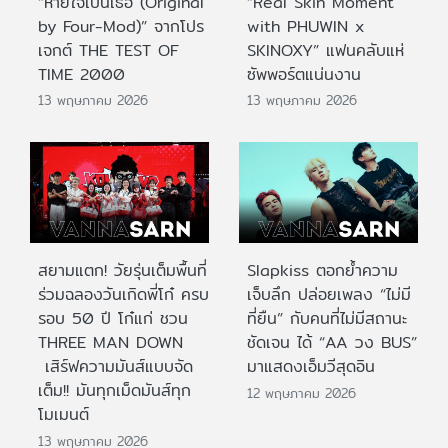
“หายใจเป็นเธอ (Original
“Real Skin Moment
by Four-Mod)” จากโปร
with PHUWIN x
เจกต์ THE TEST OF
SKINOXY” แฟนคลับแห่
TIME 2000
ซัพพอร์ตแน่นงาน
13 พฤษภาคม 2026
13 พฤษภาคม 2026
สยามแตก! วัยรุ่นเต็มพื้นที่
Slapkiss ตอกย้ำความ
ร่วมฉลองวันเกิดพี่โก๋ ครบ
เจ็บลึก ปล่อยเพลง “ไม่มี
รอบ 50 ปี โก๋แก่ ชวน
ที่ยืน” กับคนที่ไม่มีสถานะ
THREE MAN DOWN
ชัดเจน ได้ “AA วง BUS”
เสิร์ฟความมันส์แบบจัด
มาแสดงเอ็มวีสุดอิน
เต็ม!! มันทุกเม็ดมันส์ทุก
12 พฤษภาคม 2026
โมเมนต์
13 พฤษภาคม 2026