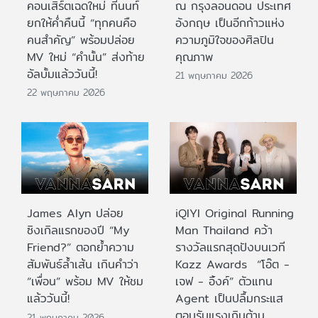
คอนเสิร์ตเฉดใหม่ ที่นนท์
ณ กรุงลอนดอน ประเทศ
ยกให้ค่ำคืนนี้ “ทุกคนคือ
อังกฤษ เป็นอีกก้าวแห่ง
คนสำคัญ” พร้อมปล่อย
ความภูมิใจของศิลปิน
MV ใหม่ “คำนั้น” ส่งท้าย
คุณภาพ
อัลบั้มแล้ววันนี้!
21 พฤษภาคม 2026
22 พฤษภาคม 2026
James Alyn ปล่อย
iQIYI Original Running
ซิงเกิลแรกของปี “My
Man Thailand คว้า
Friend?” ตอกย้ำความ
รางวัลแรกสุดปังบนเวที
สัมพันธ์ล้ำเส้น เกินคำว่า
Kazz Awards “โอ๊ต -
“เพื่อน” พร้อม MV ให้ชม
เจฟ - อิ้งค์” ตัวแทน
แล้ววันนี้!
Agent เป็นปลื้มกระแส
ตอบรับแรงเกินต้าน
21 พฤษภาคม 2026