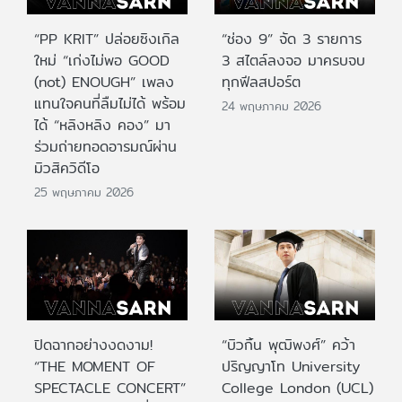
“PP KRIT” ปล่อยซิงเกิล
“ช่อง 9” จัด 3 รายการ
ใหม่ “เก่งไม่พอ GOOD
3 สไตล์ลงจอ มาครบจบ
(not) ENOUGH” เพลง
ทุกฟีลสปอร์ต
แทนใจคนที่ลืมไม่ได้ พร้อม
24 พฤษภาคม 2026
ได้ “หลิงหลิง คอง” มา
ร่วมถ่ายทอดอารมณ์ผ่าน
มิวสิควิดีโอ
25 พฤษภาคม 2026
ปิดฉากอย่างงดงาม!
“บิวกิ้น พุฒิพงศ์” คว้า
“THE MOMENT OF
ปริญญาโท University
SPECTACLE CONCERT”
College London (UCL)