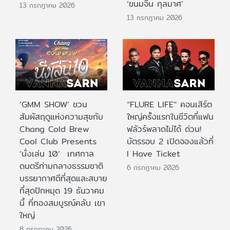
‘ขนมจีน กุลมาศ’
13 กรกฎาคม 2026
13 กรกฎาคม 2026
‘GMM SHOW’ ชวน
“FLURE LIFE” คอนเสิร์ต
สัมผัสฤดูแห่งความสุขกับ
ใหญ่ครั้งแรกในชีวิตที่แฟน
Chang Cold Brew
ฟลัวร์พลาดไม่ได้ ด่วน!
Cool Club Presents
บัตรรอบ 2 เปิดจองแล้วที่
‘นั่งเล่น 10’ เทศกาล
I Have Ticket
ดนตรีท่ามกลางธรรมชาติ
6 กรกฎาคม 2026
บรรยากาศดีที่สุดและสบาย
ที่สุดปักหมุด 19 ธันวาคม
นี้ ที่ทองสมบูรณ์คลับ เขา
ใหญ่
8 กรกฎาคม 2026