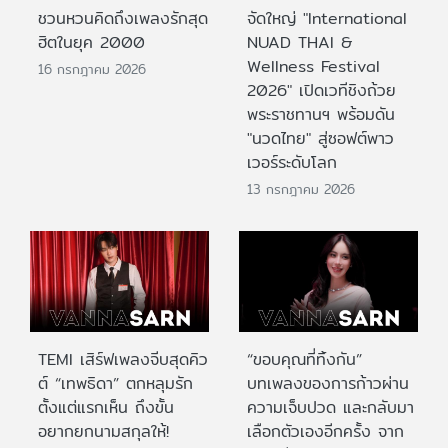
ชวนหวนคิดถึงเพลงรักสุด
จัดใหญ่ "International
ฮิตในยุค 2000
NUAD THAI &
Wellness Festival
16 กรกฎาคม 2026
2026" เปิดเวทีชิงถ้วย
พระราชทานฯ พร้อมดัน
"นวดไทย" สู่ซอฟต์พาว
เวอร์ระดับโลก
13 กรกฎาคม 2026
TEMI เสิร์ฟเพลงจีบสุดคิว
“ขอบคุณที่ทิ้งกัน”
ต์ “เทพธิดา” ตกหลุมรัก
บทเพลงของการก้าวผ่าน
ตั้งแต่แรกเห็น ถึงขั้น
ความเจ็บปวด และกลับมา
อยากยกนามสกุลให้!
เลือกตัวเองอีกครั้ง จาก