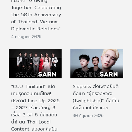
แนวคิด “Growing
Together: Celebrating
the 50th Anniversary
of Thailand–Vietnam
Diplomatic Relations”
4 กรกฎาคม 2026
“CUU Thailand” เปิด
Slapkiss ส่งเพลงยินดี
เกมรุกคอนเทนต์ไทย!
ถึงเขา “ผู้ครองหัวใจ
ประกาศ Line Up 2026
(Twilightship)” ทั้งที่ใน
– 2027 เรือธงใหญ่ 3
ใจเจ็บจนไม่ไหวเลย
เรื่อง 3 รส 6 นักแสดง
30 มิถุนายน 2026
นำ! ดัน Thai Local
Content ส่งออกศิลปิน