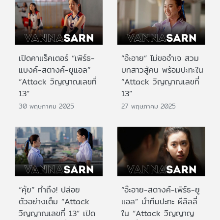
เปิดคาแร็คเตอร์ “เพิร์ธ-
“อ๊ะอาย” ไม่ขอจำเจ สวม
แบงค์-สตางค์-ยูแอล”
บทสาวสู้คน พร้อมปะทะใน
“Attack วิญญาณเลขที่
“Attack วิญญาณเลขที่
13”
13”
30 พฤษภาคม 2025
27 พฤษภาคม 2025
“คุ้ย” ทำถึง! ปล่อย
“อ๊ะอาย-สตางค์-เพิร์ธ-ยู
ตัวอย่างเต็ม “Attack
แอล” นำทีมปะทะ ผีลิลลี่
วิญญาณเลขที่ 13” เปิด
ใน “Attack วิญญาญ