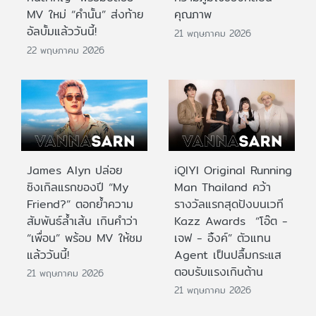
MV ใหม่ “คำนั้น” ส่งท้าย
คุณภาพ
อัลบั้มแล้ววันนี้!
21 พฤษภาคม 2026
22 พฤษภาคม 2026
James Alyn ปล่อย
iQIYI Original Running
ซิงเกิลแรกของปี “My
Man Thailand คว้า
Friend?” ตอกย้ำความ
รางวัลแรกสุดปังบนเวที
สัมพันธ์ล้ำเส้น เกินคำว่า
Kazz Awards “โอ๊ต -
“เพื่อน” พร้อม MV ให้ชม
เจฟ - อิ้งค์” ตัวแทน
แล้ววันนี้!
Agent เป็นปลื้มกระแส
ตอบรับแรงเกินต้าน
21 พฤษภาคม 2026
21 พฤษภาคม 2026