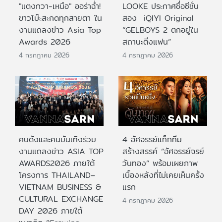
"แตงกวา-เหนือ" ออร่าฉ่ำ!
LOOKE ประกาศชื่อซีซั่น
ขาวโบ๊ะสะกดทุกสายตา ใน
สอง iQIYI Original
งานแถลงข่าว Asia Top
“GELBOYS 2 ตกอยู่ใน
Awards 2026
สถานะติ่งแฟน”
4 กรกฎาคม 2026
4 กรกฎาคม 2026
คนดังและคนบันเทิงร่วม
4 อัศจรรย์แท็กทีม
งานแถลงข่าว ASIA TOP
สร้างสรรค์ “อัศจรรย์จรย์
AWARDS2026 ภายใต้
วันทอง” พร้อมเผยภาพ
โครงการ THAILAND–
เบื้องหลังที่ไม่เคยเห็นครั้ง
VIETNAM BUSINESS &
แรก
CULTURAL EXCHANGE
4 กรกฎาคม 2026
DAY 2026 ภายใต้