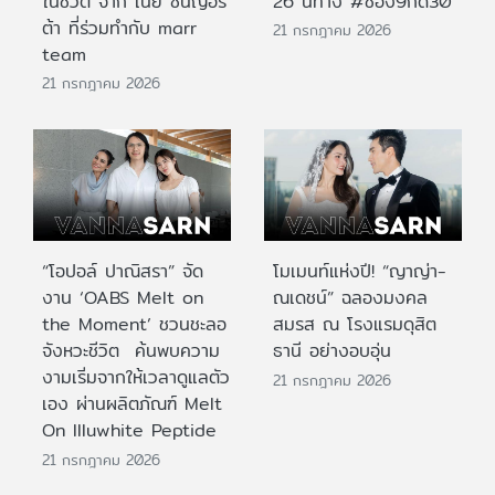
ในชีวิต จาก เนย ซินญอริ
26 นี้ทาง #ช่อง9กด30
ต้า ที่ร่วมทำกับ marr
21 กรกฎาคม 2026
team
21 กรกฎาคม 2026
“โอปอล์ ปาณิสรา” จัด
โมเมนท์แห่งปี! “ญาญ่า-
งาน ‘OABS Melt on
ณเดชน์” ฉลองมงคล
the Moment’ ชวนชะลอ
สมรส ณ โรงแรมดุสิต
จังหวะชีวิต ค้นพบความ
ธานี อย่างอบอุ่น
งามเริ่มจากให้เวลาดูแลตัว
21 กรกฎาคม 2026
เอง ผ่านผลิตภัณฑ์ Melt
On Illuwhite Peptide
21 กรกฎาคม 2026