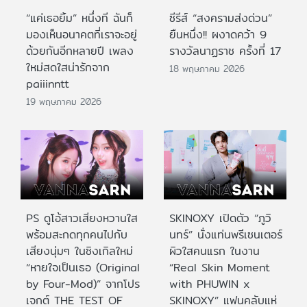
“แค่เธอยิ้ม” หนึ่งที ฉันก็
ซีรีส์ “สงครามส่งด่วน”
มองเห็นอนาคตที่เราจะอยู่
ยืนหนึ่ง!! ผงาดคว้า 9
ด้วยกันอีกหลายปี เพลง
รางวัลนาฏราช ครั้งที่ 17
ใหม่สดใสน่ารักจาก
18 พฤษภาคม 2026
paiiinntt
19 พฤษภาคม 2026
PS ดูโอ้สาวเสียงหวานใส
SKINOXY เปิดตัว “ภูวิ
พร้อมสะกดทุกคนไปกับ
นทร์” นั่งแท่นพรีเซนเตอร์
เสียงนุ่มๆ ในซิงเกิลใหม่
ผิวใสคนแรก ในงาน
“หายใจเป็นเธอ (Original
“Real Skin Moment
by Four-Mod)” จากโปร
with PHUWIN x
เจกต์ THE TEST OF
SKINOXY” แฟนคลับแห่