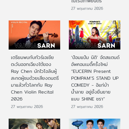
ในโรงภาพยนตร์
27 พฤษภาคม 2026
เตรียมพบกับทัวร์เอเชีย
‘ป๋อมแป๋ม นิติ’ จัดสแตนด์
ตะวันออกเฉียงใต้ของ
อัพคอมเมดี้ครั้งใหม่
Ray Chen นักไวโอลินผู้
“EUCERIN Present
สะกดผู้ชมด้วยเสียงดนตรี
POMPAM’S STAND UP
มาแล้วทั่วโลกกับ Ray
COMEDY - อิแก่บ้า
Chen Violin Recital
น้ำลาย อยู่ยั้งยืนยาย
2026
แบบ SHINE ชรา”
27 พฤษภาคม 2026
27 พฤษภาคม 2026