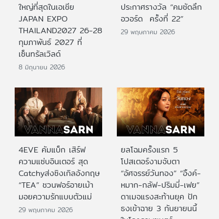
ใหญ่ที่สุดในเอเชีย
ประกาศรางวัล “คมชัดลึก
JAPAN EXPO
อวอร์ด ครั้งที่ 22”
THAILAND2027 26-28
29 พฤษภาคม 2026
กุมภาพันธ์ 2027 ที่
เซ็นทรัลเวิลด์
8 มิถุนายน 2026
4EVE คัมแบ็ก เสิร์ฟ
ยลโฉมครั้งแรก 5
ความแซ่บอินเตอร์ สุด
โปสเตอร์งามจับตา
Catchyส่งซิงเกิลอังกฤษ
“อัศจรรย์วันทอง” “อิ้งค์-
“TEA” ชวนฟอร์อายเม้า
หมาก-กลัฟ-ปริมมี่-เฟย”
มอยความรักแบบตัวแม่
ดาเมจแรงสะท้านยุค ปัก
ธงเข้าฉาย 3 กันยายนนี้
29 พฤษภาคม 2026