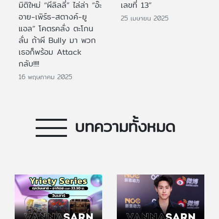
มิติใหม่ “ผีลิลลี่” ไล่ล่า “อ๊ะ
เลขที่ 13”
อาย-เพิร์ธ-สตางค์-ยู
25 เมษายน 2025
แอล” โคตรคลั่ง ตะโกน
ลั่น ถ้าผี Bully มา พวก
เธอก็พร้อม Attack
กลับ!!!!
16 พฤษภาคม 2025
บทความทั้งหมด