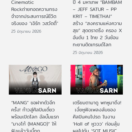
Cinematic
ปี 4 มหาเทพ “BAMBAM
Rockถ่ายทอดความทรง
– JEFF SATUR – PP
จำจากประสบการณ์ชีวิต
KRIT – TIMETHAI”
จริงของ "เอิร์ท วสวัตติ์"
สร้าง “สงครามแห่งความ
สุข” สุดตราตรึง ครอง X
25 มิถุนายน 2026
อันดับ 1 ไทย 2 วันซ้อน
ทะยานติดเทรนด์โลก
25 มิถุนายน 2026
“MANG” ขอฝากตัวอีก
เตรียมตามาดู พกหูมาติ่ง!
ครั้ง! ก้าวสู่ศิลปินเดี่ยว
เงี่ยหูฟังเพลงลับของ
พร้อมเปิดโลก อัลบั้มแรก
ศิลปินคนโปรด ในงาน
“มางโก้ (MANGO)” ให้
‘Hall of หูววว’ ก่อนลุ้น
ฟังแล้ววันนี้ทุก
ผลไปกับ ‘SOT MUSIC