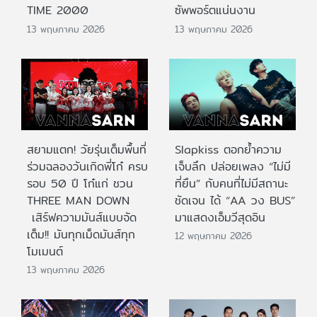
TIME 2000
ซัพพอร์ตแน่นงาน
13 พฤษภาคม 2026
13 พฤษภาคม 2026
สยามแตก! วัยรุ่นเต็มพื้นที่
Slapkiss ตอกย้ำความ
ร่วมฉลองวันเกิดพี่โก๋ ครบ
เจ็บลึก ปล่อยเพลง “ไม่มี
รอบ 50 ปี โก๋แก่ ชวน
ที่ยืน” กับคนที่ไม่มีสถานะ
THREE MAN DOWN
ชัดเจน ได้ “AA วง BUS”
เสิร์ฟความมันส์แบบจัด
มาแสดงเอ็มวีสุดอิน
เต็ม!! มันทุกเม็ดมันส์ทุก
12 พฤษภาคม 2026
โมเมนต์
13 พฤษภาคม 2026