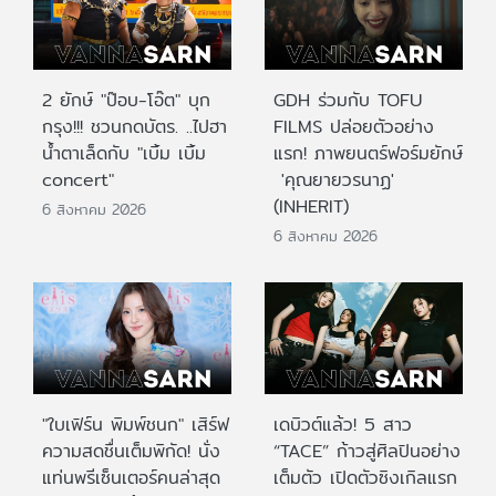
2 ยักษ์ "ป๊อบ-โอ๊ต" บุก
GDH ร่วมกับ TOFU
กรุง!!! ชวนกดบัตร. ..ไปฮา
FILMS ปล่อยตัวอย่าง
น้ำตาเล็ดกับ "เบิ้ม เบิ้ม
แรก! ภาพยนตร์ฟอร์มยักษ์
concert"
'คุณยายวรนาฏ'
(INHERIT)
6 สิงหาคม 2026
6 สิงหาคม 2026
"ใบเฟิร์น พิมพ์ชนก" เสิร์ฟ
เดบิวต์แล้ว! 5 สาว
ความสดชื่นเต็มพิกัด! นั่ง
“TACE” ก้าวสู่ศิลปินอย่าง
แท่นพรีเซ็นเตอร์คนล่าสุด
เต็มตัว เปิดตัวซิงเกิลแรก