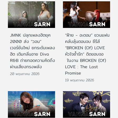
JMNK ปลุกเพลงฮิตยุค
“ฝ้าย - อะตอม” ชวนแฟน
2000 ส่ง “วอน”
คลับลุ้นตอนจบ ซีรีส์
เวอร์ชันใหม่ ยกระดับเพลง
“BROKEN (Of) LOVE
ฮิต เติมกลิ่นอาย Diva
หัวใจช้ำรัก” ติดขอบจอ
R&B ถ่ายทอดความคิดถึง
ในงาน BROKEN (Of)
ผ่านเสียงทรงพลัง
LOVE : The Last
Promise
20 พฤษภาคม 2026
19 พฤษภาคม 2026