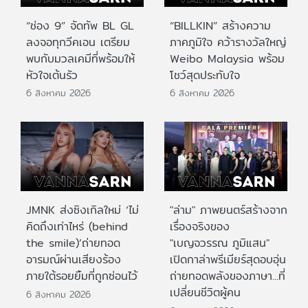
“ช่อง 9” จัดทัพ BL GL
“BILLKIN” สร้างความ
ลงจอทุกวีคเอน เตรียม
ภาคภูมิใจ คว้ารางวัลใหญ่
พบกับมวลเคมีที่พร้อมให้
Weibo Malaysia พร้อม
หัวใจเต้นรัว
โชว์สุดประทับใจ
6 สิงหาคม 2026
6 สิงหาคม 2026
JMNK ส่งซิงเกิลใหม่ ‘ไม่
"ล่าม" ภาพยนตร์สร้างจาก
คิดถึงเท่าไหร่ (behind
เรื่องจริงของ
the smile)’ถ่ายทอด
"เบญจวรรณ ภูมิแสน"
อารมณ์ผ่านเสียงร้อง
เปิดกาล่าพรีเมียร์สุดอบอุ่น
ภายใต้รอยยิ้มที่ถูกซ่อนไว้
ถ่ายทอดพลังของภาษา...ที่
เปลี่ยนชีวิตผู้คน
6 สิงหาคม 2026