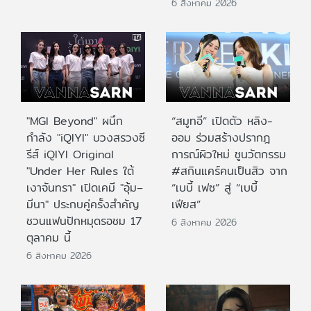
6 สิงหาคม 2026
"MGI Beyond" ผนึก
“สมูทอี” เปิดตัว หลิง-
กำลัง "iQIYI" บวงสรวงซี
ออม ร่วมสร้างปรากฎ
รีส์ iQIYI Original
การณ์ผิวใหม่ ชูนวัตกรรม
"Under Her Rules ใต้
#สกินแคร์คนเป็นสิว จาก
เงาจันทรา" เปิดเคมี "อุ้ม–
“เบบี้ เฟซ” สู่ “เบบี้
มีนา" ประกบคู่ครั้งสำคัญ
เฟียส”
ชวนแฟนปักหมุดรอชม 17
6 สิงหาคม 2026
ตุลาคม นี้
6 สิงหาคม 2026