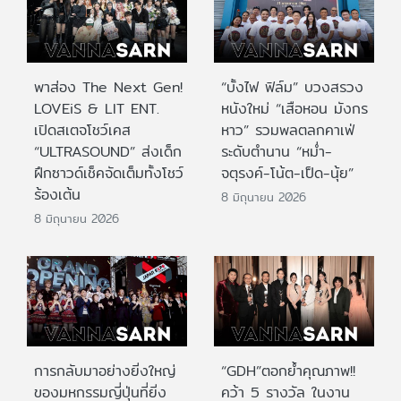
พาส่อง The Next Gen!
“บั้งไฟ ฟิล์ม” บวงสรวง
LOVEiS & LIT ENT.
หนังใหม่ “เสือหอน มังกร
เปิดสเตจโชว์เคส
หาว” รวมพลตลกคาเฟ่
“ULTRASOUND” ส่งเด็ก
ระดับตำนาน “หม่ำ-
ฝึกซาวด์เช็คจัดเต็มทั้งโชว์
จตุรงค์-โน้ต-เป็ด-นุ้ย”
ร้องเต้น
8 มิถุนายน 2026
8 มิถุนายน 2026
การกลับมาอย่างยิ่งใหญ่
“GDH”ตอกย้ำคุณภาพ!!
ของมหกรรมญี่ปุ่นที่ยิ่ง
คว้า 5 รางวัล ในงาน