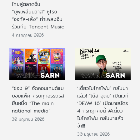
ไทยสู่ตลาดจีน
“บุพเพสันนิวาส” ชูโรง
“ออกัส-เล้ง” ทำเพลงจีน
ร่วมกับ Tencent Music
4 กรกฎาคม 2026
“ช่อง 9” จัดคอนเทนต์แบ
‘เดี่ยวไมโครโฟน’ กลับมา
บอิมแพ็ค ครบทุกอรรถรส
แล้ว! ‘โน้ส อุดม’ เปิดเวที
ยืนหนึ่ง “The main
‘DEAW 16’ เปิดขายบัตร
national media”
4 กรกฎาคมนี้ #เดี่ยว
ไมโครโฟน กลับมาแล้ว
30 มิถุนายน 2026
จ้า!!!
30 มิถุนายน 2026