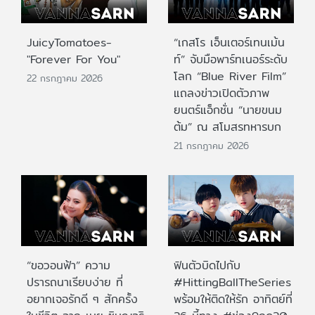
JuicyTomatoes-
“เกสโร เอ็นเตอร์เทนเม้น
"Forever For You"
ท์” จับมือพาร์ทเนอร์ระดับ
โลก “Blue River Film”
22 กรกฎาคม 2026
แถลงข่าวเปิดตัวภาพ
ยนตร์แอ็กชั่น “นายขนม
ต้ม” ณ สโมสรทหารบก
21 กรกฎาคม 2026
“ขอวอนฟ้า” ความ
ฟินตัวบิดไปกับ
ปรารถนาเรียบง่าย ที่
#HittingBallTheSeries
อยากเจอรักดี ๆ สักครั้ง
พร้อมให้ติดให้รัก อาทิตย์ที่