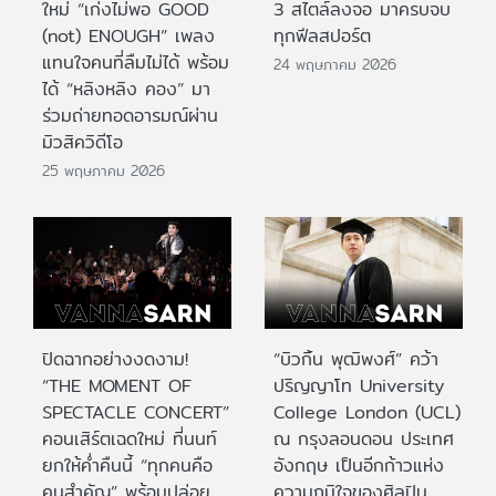
ใหม่ “เก่งไม่พอ GOOD
3 สไตล์ลงจอ มาครบจบ
(not) ENOUGH” เพลง
ทุกฟีลสปอร์ต
แทนใจคนที่ลืมไม่ได้ พร้อม
24 พฤษภาคม 2026
ได้ “หลิงหลิง คอง” มา
ร่วมถ่ายทอดอารมณ์ผ่าน
มิวสิควิดีโอ
25 พฤษภาคม 2026
ปิดฉากอย่างงดงาม!
“บิวกิ้น พุฒิพงศ์” คว้า
“THE MOMENT OF
ปริญญาโท University
SPECTACLE CONCERT”
College London (UCL)
คอนเสิร์ตเฉดใหม่ ที่นนท์
ณ กรุงลอนดอน ประเทศ
ยกให้ค่ำคืนนี้ “ทุกคนคือ
อังกฤษ เป็นอีกก้าวแห่ง
คนสำคัญ” พร้อมปล่อย
ความภูมิใจของศิลปิน