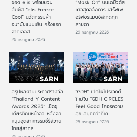
ของ elis พร้อมชวน
“Mask On” บนเดบิวต์ส
สัมผัส "elis Freeze
เตจสุดอลังการ เสิร์ฟเพ
Cool" นวัตกรรมผ้า
อร์ฟอร์แมนซ์สะกดทุก
อนามัยแบบเย็น ครั้งแรก
สายตา
จากเอลิส
26 กรกฎาคม 2026
26 กรกฎาคม 2026
สรุปผลงานประกาศรางวัล
"GDH" เปิดโผโปรเจกต์
“Thailand Y Content
ใหม่ใน "GDH CIRCLES
Awards 2025” เชิดชู
Feel Good โคจรความ
เกียรติคนหน้าจอ-หลังจอ
สุข สนุกกว่าที่เค
หนุนอุตสาหกรรมซีรีส์วาย
26 กรกฎาคม 2026
ไทยสู่สากล
26 กรกฎาคม 2026