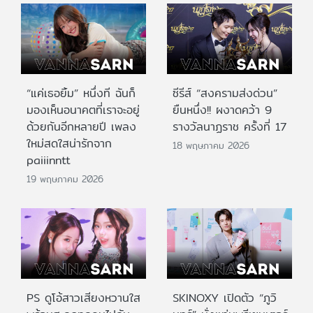
“แค่เธอยิ้ม” หนึ่งที ฉันก็
ซีรีส์ “สงครามส่งด่วน”
มองเห็นอนาคตที่เราจะอยู่
ยืนหนึ่ง!! ผงาดคว้า 9
ด้วยกันอีกหลายปี เพลง
รางวัลนาฏราช ครั้งที่ 17
ใหม่สดใสน่ารักจาก
18 พฤษภาคม 2026
paiiinntt
19 พฤษภาคม 2026
PS ดูโอ้สาวเสียงหวานใส
SKINOXY เปิดตัว “ภูวิ