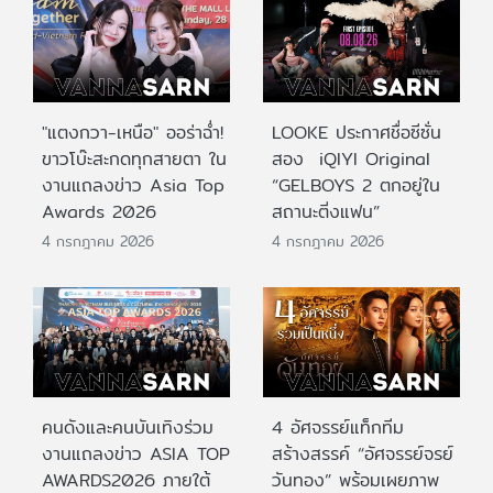
"แตงกวา-เหนือ" ออร่าฉ่ำ!
LOOKE ประกาศชื่อซีซั่น
ขาวโบ๊ะสะกดทุกสายตา ใน
สอง iQIYI Original
งานแถลงข่าว Asia Top
“GELBOYS 2 ตกอยู่ใน
Awards 2026
สถานะติ่งแฟน”
4 กรกฎาคม 2026
4 กรกฎาคม 2026
คนดังและคนบันเทิงร่วม
4 อัศจรรย์แท็กทีม
งานแถลงข่าว ASIA TOP
สร้างสรรค์ “อัศจรรย์จรย์
AWARDS2026 ภายใต้
วันทอง” พร้อมเผยภาพ