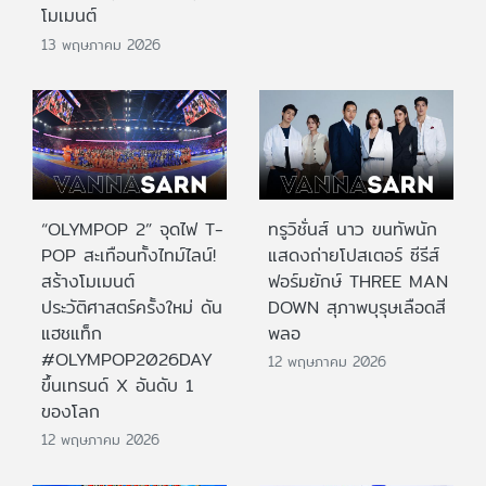
โมเมนต์
13 พฤษภาคม 2026
“OLYMPOP 2” จุดไฟ T-
ทรูวิชั่นส์ นาว ขนทัพนัก
POP สะเทือนทั้งไทม์ไลน์!
แสดงถ่ายโปสเตอร์ ซีรีส์
สร้างโมเมนต์
ฟอร์มยักษ์ THREE MAN
ประวัติศาสตร์ครั้งใหม่ ดัน
DOWN สุภาพบุรุษเลือดสี
แฮชแท็ก
พลอ
#OLYMPOP2026DAY
12 พฤษภาคม 2026
ขึ้นเทรนด์ X อันดับ 1
ของโลก
12 พฤษภาคม 2026