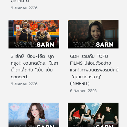
ตุลาคม นี้
6 สิงหาคม 2026
2 ยักษ์ "ป๊อบ-โอ๊ต" บุก
GDH ร่วมกับ TOFU
กรุง!!! ชวนกดบัตร. ..ไปฮา
FILMS ปล่อยตัวอย่าง
น้ำตาเล็ดกับ "เบิ้ม เบิ้ม
แรก! ภาพยนตร์ฟอร์มยักษ์
concert"
'คุณยายวรนาฏ'
(INHERIT)
6 สิงหาคม 2026
6 สิงหาคม 2026