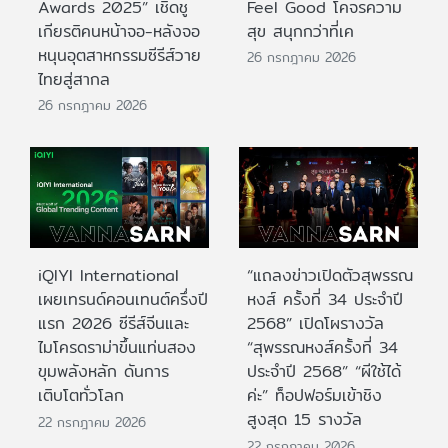
Awards 2025” เชิดชู
Feel Good โคจรความ
เกียรติคนหน้าจอ-หลังจอ
สุข สนุกกว่าที่เค
หนุนอุตสาหกรรมซีรีส์วาย
26 กรกฎาคม 2026
ไทยสู่สากล
26 กรกฎาคม 2026
iQIYI International
“แถลงข่าวเปิดตัวสุพรรณ
เผยเทรนด์คอนเทนต์ครึ่งปี
หงส์ ครั้งที่ 34 ประจำปี
แรก 2026 ซีรีส์จีนและ
2568” เปิดโผรางวัล
ไมโครดราม่าขึ้นแท่นสอง
“สุพรรณหงส์ครั้งที่ 34
ขุมพลังหลัก ดันการ
ประจำปี 2568” “ผีใช้ได้
เติบโตทั่วโลก
ค่ะ” ท็อปฟอร์มเข้าชิง
สูงสุด 15 รางวัล
22 กรกฎาคม 2026
22 กรกฎาคม 2026