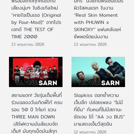
พร้อมสะกดทุกคนไปกับ
นทร์” นั่งแท่นพรีเซนเตอร์
เสียงนุ่มๆ ในซิงเกิลใหม่
ผิวใสคนแรก ในงาน
“หายใจเป็นเธอ (Original
“Real Skin Moment
by Four-Mod)” จากโปร
with PHUWIN x
เจกต์ THE TEST OF
SKINOXY” แฟนคลับแห่
TIME 2000
ซัพพอร์ตแน่นงาน
13 พฤษภาคม 2026
13 พฤษภาคม 2026
สยามแตก! วัยรุ่นเต็มพื้นที่
Slapkiss ตอกย้ำความ
ร่วมฉลองวันเกิดพี่โก๋ ครบ
เจ็บลึก ปล่อยเพลง “ไม่มี
รอบ 50 ปี โก๋แก่ ชวน
ที่ยืน” กับคนที่ไม่มีสถานะ
THREE MAN DOWN
ชัดเจน ได้ “AA วง BUS”
เสิร์ฟความมันส์แบบจัด
มาแสดงเอ็มวีสุดอิน
เต็ม!! มันทุกเม็ดมันส์ทุก
12 พฤษภาคม 2026