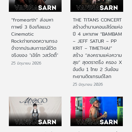
“fromearth” ส่งมหา
THE TITANS CONCERT
กาพย์ 3 ซิงเกิลแนว
สร้างตำนานคอนเสิร์ตแห่ง
Cinematic
ปี 4 มหาเทพ “BAMBAM
Rockถ่ายทอดความทรง
– JEFF SATUR – PP
จำจากประสบการณ์ชีวิต
KRIT – TIMETHAI”
จริงของ "เอิร์ท วสวัตติ์"
สร้าง “สงครามแห่งความ
สุข” สุดตราตรึง ครอง X
25 มิถุนายน 2026
อันดับ 1 ไทย 2 วันซ้อน
ทะยานติดเทรนด์โลก
25 มิถุนายน 2026