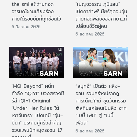
the smile)’ถ่ายทอด
"เบญจวรรณ ภูมิแสน"
อารมณ์ผ่านเสียงร้อง
เปิดกาล่าพรีเมียร์สุดอบอุ่น
ภายใต้รอยยิ้มที่ถูกซ่อนไว้
ถ่ายทอดพลังของภาษา...ที่
เปลี่ยนชีวิตผู้คน
6 สิงหาคม 2026
6 สิงหาคม 2026
"MGI Beyond" ผนึก
“สมูทอี” เปิดตัว หลิง-
กำลัง "iQIYI" บวงสรวงซี
ออม ร่วมสร้างปรากฎ
รีส์ iQIYI Original
การณ์ผิวใหม่ ชูนวัตกรรม
"Under Her Rules ใต้
#สกินแคร์คนเป็นสิว จาก
เงาจันทรา" เปิดเคมี "อุ้ม–
“เบบี้ เฟซ” สู่ “เบบี้
มีนา" ประกบคู่ครั้งสำคัญ
เฟียส”
ชวนแฟนปักหมุดรอชม 17
6 สิงหาคม 2026