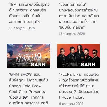
TEMI เสิร์ฟเพลงจีบสุดคิว
“ขอบคุณที่ทิ้งกัน”
ต์ “เทพธิดา” ตกหลุมรัก
บทเพลงของการก้าวผ่าน
ตั้งแต่แรกเห็น ถึงขั้น
ความเจ็บปวด และกลับมา
อยากยกนามสกุลให้!
เลือกตัวเองอีกครั้ง จาก
‘ขนมจีน กุลมาศ’
13 กรกฎาคม 2026
13 กรกฎาคม 2026
‘GMM SHOW’ ชวน
“FLURE LIFE” คอนเสิร์ต
สัมผัสฤดูแห่งความสุขกับ
ใหญ่ครั้งแรกในชีวิตที่แฟน
Chang Cold Brew
ฟลัวร์พลาดไม่ได้ ด่วน!
Cool Club Presents
บัตรรอบ 2 เปิดจองแล้วที่
‘นั่งเล่น 10’ เทศกาล
I Have Ticket
ดนตรีท่ามกลางธรรมชาติ
6 กรกฎาคม 2026