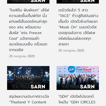
"ใบเฟิร์น พิมพ์ชนก" เสิร์ฟ
เดบิวต์แล้ว! 5 สาว
ความสดชื่นเต็มพิกัด! นั่ง
“TACE” ก้าวสู่ศิลปินอย่าง
แท่นพรีเซ็นเตอร์คนล่าสุด
เต็มตัว เปิดตัวซิงเกิลแรก
ของ elis พร้อมชวน
“Mask On” บนเดบิวต์ส
สัมผัส "elis Freeze
เตจสุดอลังการ เสิร์ฟเพ
Cool" นวัตกรรมผ้า
อร์ฟอร์แมนซ์สะกดทุก
อนามัยแบบเย็น ครั้งแรก
สายตา
จากเอลิส
26 กรกฎาคม 2026
26 กรกฎาคม 2026
สรุปผลงานประกาศรางวัล
"GDH" เปิดโผโปรเจกต์
“Thailand Y Content
ใหม่ใน "GDH CIRCLES