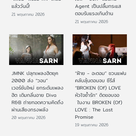
แล้ววันนี้!
Agent เป็นปลื้มกระแส
ตอบรับแรงเกินต้าน
21 พฤษภาคม 2026
21 พฤษภาคม 2026
JMNK ปลุกเพลงฮิตยุค
“ฝ้าย - อะตอม” ชวนแฟน
2000 ส่ง “วอน”
คลับลุ้นตอนจบ ซีรีส์
เวอร์ชันใหม่ ยกระดับเพลง
“BROKEN (Of) LOVE
ฮิต เติมกลิ่นอาย Diva
หัวใจช้ำรัก” ติดขอบจอ
R&B ถ่ายทอดความคิดถึง
ในงาน BROKEN (Of)
ผ่านเสียงทรงพลัง
LOVE : The Last
Promise
20 พฤษภาคม 2026
19 พฤษภาคม 2026