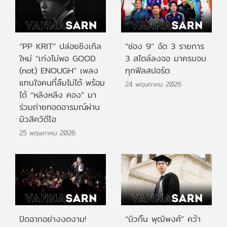
“PP KRIT” ปล่อยซิงเกิล
“ช่อง 9” จัด 3 รายการ
ใหม่ “เก่งไม่พอ GOOD
3 สไตล์ลงจอ มาครบจบ
(not) ENOUGH” เพลง
ทุกฟีลสปอร์ต
แทนใจคนที่ลืมไม่ได้ พร้อม
24 พฤษภาคม 2026
ได้ “หลิงหลิง คอง” มา
ร่วมถ่ายทอดอารมณ์ผ่าน
มิวสิควิดีโอ
25 พฤษภาคม 2026
ปิดฉากอย่างงดงาม!
“บิวกิ้น พุฒิพงศ์” คว้า