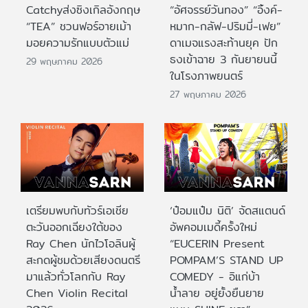
Catchyส่งซิงเกิลอังกฤษ
“อัศจรรย์วันทอง” “อิ้งค์-
“TEA” ชวนฟอร์อายเม้า
หมาก-กลัฟ-ปริมมี่-เฟย”
มอยความรักแบบตัวแม่
ดาเมจแรงสะท้านยุค ปัก
ธงเข้าฉาย 3 กันยายนนี้
29 พฤษภาคม 2026
ในโรงภาพยนตร์
27 พฤษภาคม 2026
เตรียมพบกับทัวร์เอเชีย
‘ป๋อมแป๋ม นิติ’ จัดสแตนด์
ตะวันออกเฉียงใต้ของ
อัพคอมเมดี้ครั้งใหม่
Ray Chen นักไวโอลินผู้
“EUCERIN Present
สะกดผู้ชมด้วยเสียงดนตรี
POMPAM’S STAND UP
มาแล้วทั่วโลกกับ Ray
COMEDY - อิแก่บ้า
Chen Violin Recital
น้ำลาย อยู่ยั้งยืนยาย