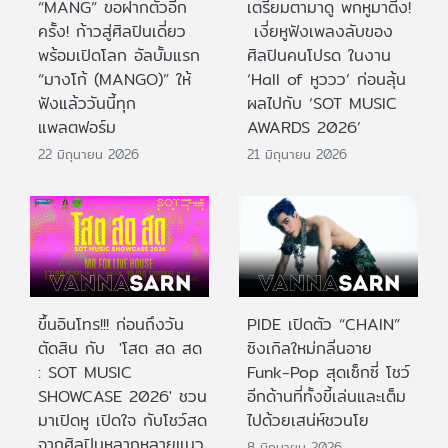
“MANG” ขอฝากตัวอีก
เตรียมตามาดู พกหูมาติ่ง!
ครั้ง! ก้าวสู่ศิลปินเดี่ยว
เงี่ยหูฟังเพลงลับของ
พร้อมเปิดโลก อัลบั้มแรก
ศิลปินคนโปรด ในงาน
“มางโก้ (MANGO)” ให้
‘Hall of หูววว’ ก่อนลุ้น
ฟังแล้ววันนี้ทุก
ผลไปกับ ‘SOT MUSIC
แพลตฟอร์ม
AWARDS 2026’
22 มิถุนายน 2026
21 มิถุนายน 2026
ขึ้นอินโทร!!! ก่อนถึงวัน
PIDE เปิดตัว “CHAIN”
ตัดสิน กับ 'โสต สด สด
ซิงเกิลใหม่กลิ่นอาย
: SOT MUSIC
Funk-Pop สุดเซ็กซี่ โชว์
SHOWCASE 2026' ชวน
อีกด้านที่ทั้งขี้เล่นและเต็ม
มาเปิดหู เปิดใจ กับโชว์สด
ไปด้วยเสน่ห์ชวนโย
จากศิลปินหลากหลายแนว
8 มิถุนายน 2026