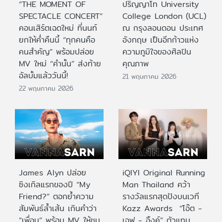
“THE MOMENT OF
ปริญญาโท University
SPECTACLE CONCERT”
College London (UCL)
คอนเสิร์ตเฉดใหม่ ที่นนท์
ณ กรุงลอนดอน ประเทศ
ยกให้ค่ำคืนนี้ “ทุกคนคือ
อังกฤษ เป็นอีกก้าวแห่ง
คนสำคัญ” พร้อมปล่อย
ความภูมิใจของศิลปิน
MV ใหม่ “คำนั้น” ส่งท้าย
คุณภาพ
อัลบั้มแล้ววันนี้!
21 พฤษภาคม 2026
22 พฤษภาคม 2026
James Alyn ปล่อย
iQIYI Original Running
ซิงเกิลแรกของปี “My
Man Thailand คว้า
Friend?” ตอกย้ำความ
รางวัลแรกสุดปังบนเวที
สัมพันธ์ล้ำเส้น เกินคำว่า
Kazz Awards “โอ๊ต -
“เพื่อน” พร้อม MV ให้ชม
เจฟ - อิ้งค์” ตัวแทน