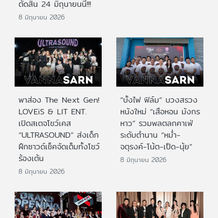
ตัดสิน 24 มิถุนายนนี้!!!
8 มิถุนายน 2026
พาส่อง The Next Gen!
“บั้งไฟ ฟิล์ม” บวงสรวง
LOVEiS & LIT ENT.
หนังใหม่ “เสือหอน มังกร
เปิดสเตจโชว์เคส
หาว” รวมพลตลกคาเฟ่
“ULTRASOUND” ส่งเด็ก
ระดับตำนาน “หม่ำ-
ฝึกซาวด์เช็คจัดเต็มทั้งโชว์
จตุรงค์-โน้ต-เป็ด-นุ้ย”
ร้องเต้น
8 มิถุนายน 2026
8 มิถุนายน 2026