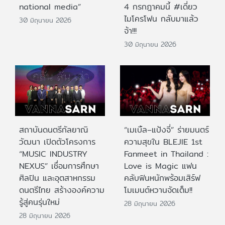
national media”
4 กรกฎาคมนี้ #เดี่ยว
ไมโครโฟน กลับมาแล้ว
30 มิถุนายน 2026
จ้า!!!
30 มิถุนายน 2026
สถาบันดนตรีกัลยาณิ
“เมเบิ้ล–แป้งจี่” ร่ายมนตร์
วัฒนา เปิดตัวโครงการ
ความสุขใน BLEJIE 1st
“MUSIC INDUSTRY
Fanmeet in Thailand :
NEXUS” เชื่อมการศึกษา
Love is Magic แฟน
ศิลปิน และอุตสาหกรรม
คลับฟินหนักพร้อมเสิร์ฟ
ดนตรีไทย สร้างองค์ความ
โมเมนต์หวานจัดเต็ม!!
รู้สู่คนรุ่นใหม่
28 มิถุนายน 2026
28 มิถุนายน 2026