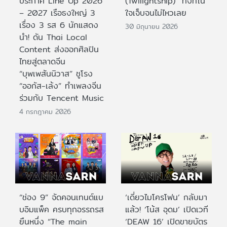
ประกาศ Line Up 2026
(Twilightship)” ทั้งที่ใน
– 2027 เรือธงใหญ่ 3
ใจเจ็บจนไม่ไหวเลย
เรื่อง 3 รส 6 นักแสดง
30 มิถุนายน 2026
นำ! ดัน Thai Local
Content ส่งออกศิลปิน
ไทยสู่ตลาดจีน
“บุพเพสันนิวาส” ชูโรง
“ออกัส-เล้ง” ทำเพลงจีน
ร่วมกับ Tencent Music
4 กรกฎาคม 2026
“ช่อง 9” จัดคอนเทนต์แบ
‘เดี่ยวไมโครโฟน’ กลับมา
บอิมแพ็ค ครบทุกอรรถรส
แล้ว! ‘โน้ส อุดม’ เปิดเวที
ยืนหนึ่ง “The main
‘DEAW 16’ เปิดขายบัตร