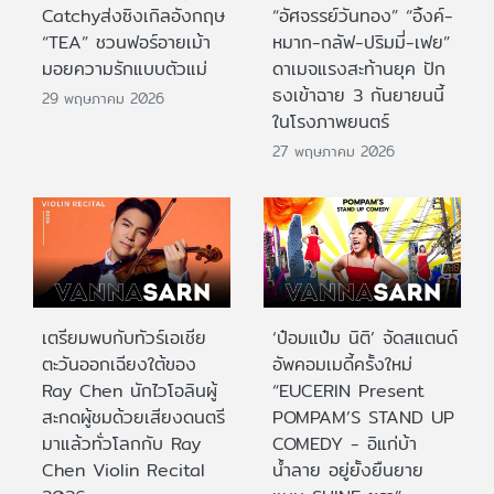
Catchyส่งซิงเกิลอังกฤษ
“อัศจรรย์วันทอง” “อิ้งค์-
“TEA” ชวนฟอร์อายเม้า
หมาก-กลัฟ-ปริมมี่-เฟย”
มอยความรักแบบตัวแม่
ดาเมจแรงสะท้านยุค ปัก
ธงเข้าฉาย 3 กันยายนนี้
29 พฤษภาคม 2026
ในโรงภาพยนตร์
27 พฤษภาคม 2026
เตรียมพบกับทัวร์เอเชีย
‘ป๋อมแป๋ม นิติ’ จัดสแตนด์
ตะวันออกเฉียงใต้ของ
อัพคอมเมดี้ครั้งใหม่
Ray Chen นักไวโอลินผู้
“EUCERIN Present
สะกดผู้ชมด้วยเสียงดนตรี
POMPAM’S STAND UP
มาแล้วทั่วโลกกับ Ray
COMEDY - อิแก่บ้า
Chen Violin Recital
น้ำลาย อยู่ยั้งยืนยาย