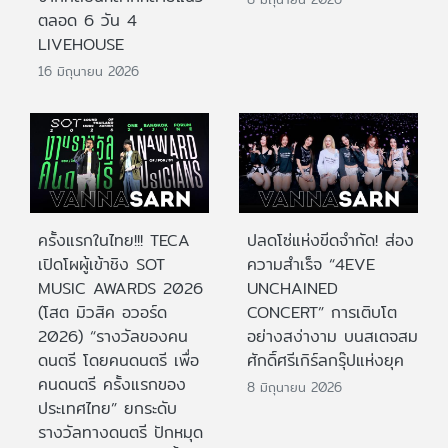
ตลอด 6 วัน 4
LIVEHOUSE
16 มิถุนายน 2026
ครั้งแรกในไทย!!! TECA
ปลดโซ่แห่งขีดจำกัด! ส่อง
เปิดโผผู้เข้าชิง SOT
ความสำเร็จ “4EVE
MUSIC AWARDS 2026
UNCHAINED
(โสต มิวสิค อวอร์ด
CONCERT” การเติบโต
2026) “รางวัลของคน
อย่างสง่างาม บนสเตจสม
ดนตรี โดยคนดนตรี เพื่อ
ศักดิ์ศรีเกิร์ลกรุ๊ปแห่งยุค
คนดนตรี ครั้งแรกของ
8 มิถุนายน 2026
ประเทศไทย” ยกระดับ
รางวัลทางดนตรี ปักหมุด