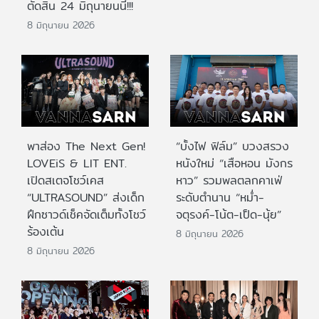
ตัดสิน 24 มิถุนายนนี้!!!
8 มิถุนายน 2026
พาส่อง The Next Gen!
“บั้งไฟ ฟิล์ม” บวงสรวง
LOVEiS & LIT ENT.
หนังใหม่ “เสือหอน มังกร
เปิดสเตจโชว์เคส
หาว” รวมพลตลกคาเฟ่
“ULTRASOUND” ส่งเด็ก
ระดับตำนาน “หม่ำ-
ฝึกซาวด์เช็คจัดเต็มทั้งโชว์
จตุรงค์-โน้ต-เป็ด-นุ้ย”
ร้องเต้น
8 มิถุนายน 2026
8 มิถุนายน 2026