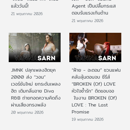
แล้ววันนี้!
Agent เป็นปลื้มกระแส
ตอบรับแรงเกินต้าน
21 พฤษภาคม 2026
21 พฤษภาคม 2026
JMNK ปลุกเพลงฮิตยุค
“ฝ้าย - อะตอม” ชวนแฟน
2000 ส่ง “วอน”
คลับลุ้นตอนจบ ซีรีส์
เวอร์ชันใหม่ ยกระดับเพลง
“BROKEN (Of) LOVE
ฮิต เติมกลิ่นอาย Diva
หัวใจช้ำรัก” ติดขอบจอ
R&B ถ่ายทอดความคิดถึง
ในงาน BROKEN (Of)
ผ่านเสียงทรงพลัง
LOVE : The Last
Promise
20 พฤษภาคม 2026
19 พฤษภาคม 2026