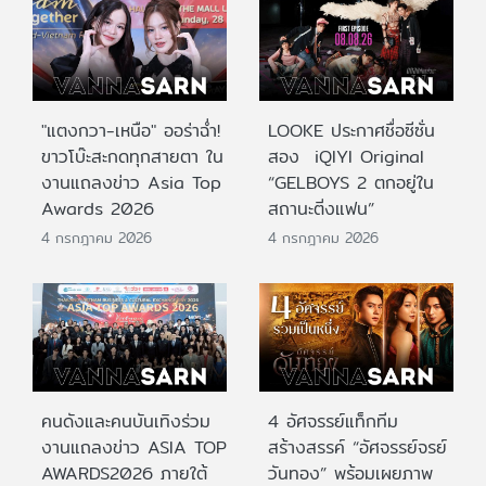
"แตงกวา-เหนือ" ออร่าฉ่ำ!
LOOKE ประกาศชื่อซีซั่น
ขาวโบ๊ะสะกดทุกสายตา ใน
สอง iQIYI Original
งานแถลงข่าว Asia Top
“GELBOYS 2 ตกอยู่ใน
Awards 2026
สถานะติ่งแฟน”
4 กรกฎาคม 2026
4 กรกฎาคม 2026
คนดังและคนบันเทิงร่วม
4 อัศจรรย์แท็กทีม
งานแถลงข่าว ASIA TOP
สร้างสรรค์ “อัศจรรย์จรย์
AWARDS2026 ภายใต้
วันทอง” พร้อมเผยภาพ