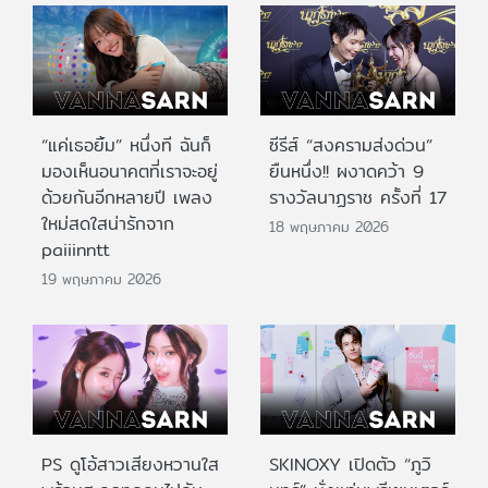
“แค่เธอยิ้ม” หนึ่งที ฉันก็
ซีรีส์ “สงครามส่งด่วน”
มองเห็นอนาคตที่เราจะอยู่
ยืนหนึ่ง!! ผงาดคว้า 9
ด้วยกันอีกหลายปี เพลง
รางวัลนาฏราช ครั้งที่ 17
ใหม่สดใสน่ารักจาก
18 พฤษภาคม 2026
paiiinntt
19 พฤษภาคม 2026
PS ดูโอ้สาวเสียงหวานใส
SKINOXY เปิดตัว “ภูวิ