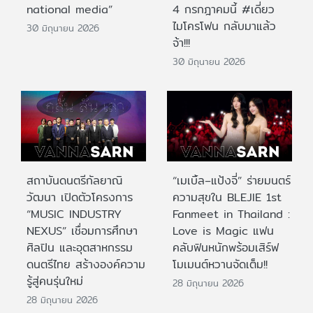
national media”
4 กรกฎาคมนี้ #เดี่ยว
ไมโครโฟน กลับมาแล้ว
30 มิถุนายน 2026
จ้า!!!
30 มิถุนายน 2026
สถาบันดนตรีกัลยาณิ
“เมเบิ้ล–แป้งจี่” ร่ายมนตร์
วัฒนา เปิดตัวโครงการ
ความสุขใน BLEJIE 1st
“MUSIC INDUSTRY
Fanmeet in Thailand :
NEXUS” เชื่อมการศึกษา
Love is Magic แฟน
ศิลปิน และอุตสาหกรรม
คลับฟินหนักพร้อมเสิร์ฟ
ดนตรีไทย สร้างองค์ความ
โมเมนต์หวานจัดเต็ม!!
รู้สู่คนรุ่นใหม่
28 มิถุนายน 2026
28 มิถุนายน 2026