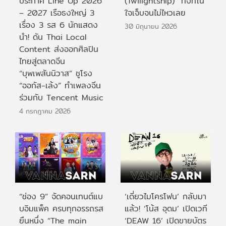
ประกาศ Line Up 2026
(Twilightship)” ทั้งที่ใน
– 2027 เรือธงใหญ่ 3
ใจเจ็บจนไม่ไหวเลย
เรื่อง 3 รส 6 นักแสดง
30 มิถุนายน 2026
นำ! ดัน Thai Local
Content ส่งออกศิลปิน
ไทยสู่ตลาดจีน
“บุพเพสันนิวาส” ชูโรง
“ออกัส-เล้ง” ทำเพลงจีน
ร่วมกับ Tencent Music
4 กรกฎาคม 2026
“ช่อง 9” จัดคอนเทนต์แบ
‘เดี่ยวไมโครโฟน’ กลับมา
บอิมแพ็ค ครบทุกอรรถรส
แล้ว! ‘โน้ส อุดม’ เปิดเวที
ยืนหนึ่ง “The main
‘DEAW 16’ เปิดขายบัตร