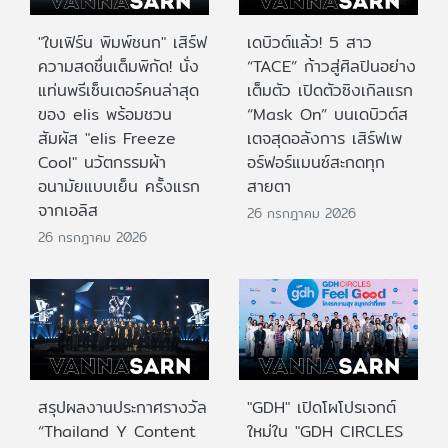
"ใบเฟิร์น พิมพ์ชนก" เสิร์ฟ
เดบิวต์แล้ว! 5 สาว
ความสดชื่นเต็มพิกัด! นั่ง
“TACE” ก้าวสู่ศิลปินอย่าง
แท่นพรีเซ็นเตอร์คนล่าสุด
เต็มตัว เปิดตัวซิงเกิลแรก
ของ elis พร้อมชวน
“Mask On” บนเดบิวต์ส
สัมผัส "elis Freeze
เตจสุดอลังการ เสิร์ฟเพ
Cool" นวัตกรรมผ้า
อร์ฟอร์แมนซ์สะกดทุก
อนามัยแบบเย็น ครั้งแรก
สายตา
จากเอลิส
26 กรกฎาคม 2026
26 กรกฎาคม 2026
สรุปผลงานประกาศรางวัล
"GDH" เปิดโผโปรเจกต์
“Thailand Y Content
ใหม่ใน "GDH CIRCLES