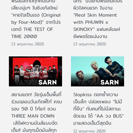
พร้อมสะกดทุกคนไปกับ
นทร์” นั่งแท่นพรีเซนเตอร์
เสียงนุ่มๆ ในซิงเกิลใหม่
ผิวใสคนแรก ในงาน
“หายใจเป็นเธอ (Original
“Real Skin Moment
by Four-Mod)” จากโปร
with PHUWIN x
เจกต์ THE TEST OF
SKINOXY” แฟนคลับแห่
TIME 2000
ซัพพอร์ตแน่นงาน
13 พฤษภาคม 2026
13 พฤษภาคม 2026
สยามแตก! วัยรุ่นเต็มพื้นที่
Slapkiss ตอกย้ำความ
ร่วมฉลองวันเกิดพี่โก๋ ครบ
เจ็บลึก ปล่อยเพลง “ไม่มี
รอบ 50 ปี โก๋แก่ ชวน
ที่ยืน” กับคนที่ไม่มีสถานะ
THREE MAN DOWN
ชัดเจน ได้ “AA วง BUS”
เสิร์ฟความมันส์แบบจัด
มาแสดงเอ็มวีสุดอิน
เต็ม!! มันทุกเม็ดมันส์ทุก
12 พฤษภาคม 2026