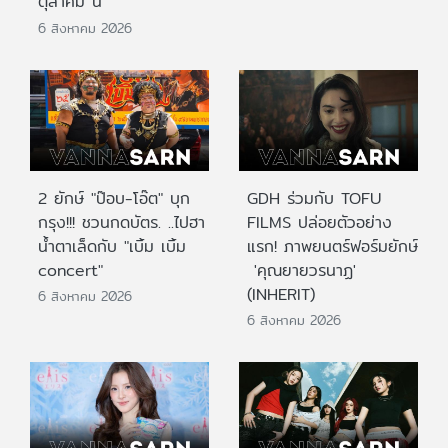
ตุลาคม นี้
6 สิงหาคม 2026
2 ยักษ์ "ป๊อบ-โอ๊ต" บุก
GDH ร่วมกับ TOFU
กรุง!!! ชวนกดบัตร. ..ไปฮา
FILMS ปล่อยตัวอย่าง
น้ำตาเล็ดกับ "เบิ้ม เบิ้ม
แรก! ภาพยนตร์ฟอร์มยักษ์
concert"
'คุณยายวรนาฏ'
(INHERIT)
6 สิงหาคม 2026
6 สิงหาคม 2026