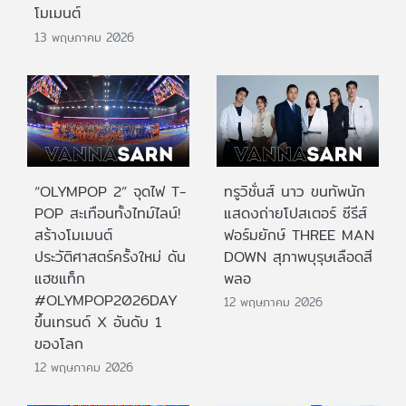
โมเมนต์
13 พฤษภาคม 2026
“OLYMPOP 2” จุดไฟ T-
ทรูวิชั่นส์ นาว ขนทัพนัก
POP สะเทือนทั้งไทม์ไลน์!
แสดงถ่ายโปสเตอร์ ซีรีส์
สร้างโมเมนต์
ฟอร์มยักษ์ THREE MAN
ประวัติศาสตร์ครั้งใหม่ ดัน
DOWN สุภาพบุรุษเลือดสี
แฮชแท็ก
พลอ
#OLYMPOP2026DAY
12 พฤษภาคม 2026
ขึ้นเทรนด์ X อันดับ 1
ของโลก
12 พฤษภาคม 2026