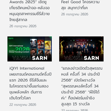
Awards 2025” เชิดชู
Feel Good โคจรความ
เกียรติคนหน้าจอ-หลังจอ
สุข สนุกกว่าที่เค
หนุนอุตสาหกรรมซีรีส์วาย
26 กรกฎาคม 2026
ไทยสู่สากล
26 กรกฎาคม 2026
iQIYI International
“แถลงข่าวเปิดตัวสุพรรณ
เผยเทรนด์คอนเทนต์ครึ่งปี
หงส์ ครั้งที่ 34 ประจำปี
แรก 2026 ซีรีส์จีนและ
2568” เปิดโผรางวัล
ไมโครดราม่าขึ้นแท่นสอง
“สุพรรณหงส์ครั้งที่ 34
ขุมพลังหลัก ดันการ
ประจำปี 2568” “ผีใช้ได้
เติบโตทั่วโลก
ค่ะ” ท็อปฟอร์มเข้าชิง
สูงสุด 15 รางวัล
22 กรกฎาคม 2026
22 กรกฎาคม 2026