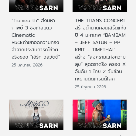
“fromearth” ส่งมหา
THE TITANS CONCERT
กาพย์ 3 ซิงเกิลแนว
สร้างตำนานคอนเสิร์ตแห่ง
Cinematic
ปี 4 มหาเทพ “BAMBAM
Rockถ่ายทอดความทรง
– JEFF SATUR – PP
จำจากประสบการณ์ชีวิต
KRIT – TIMETHAI”
จริงของ "เอิร์ท วสวัตติ์"
สร้าง “สงครามแห่งความ
สุข” สุดตราตรึง ครอง X
25 มิถุนายน 2026
อันดับ 1 ไทย 2 วันซ้อน
ทะยานติดเทรนด์โลก
25 มิถุนายน 2026