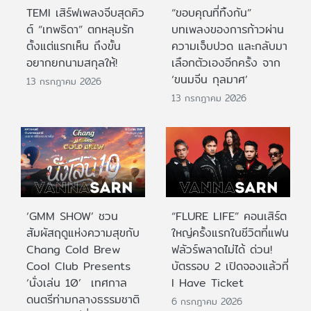
TEMI เสิร์ฟเพลงจีบสุดคิว
“ขอบคุณที่ทิ้งกัน”
ต์ “เทพธิดา” ตกหลุมรัก
บทเพลงของการก้าวผ่าน
ตั้งแต่แรกเห็น ถึงขั้น
ความเจ็บปวด และกลับมา
อยากยกนามสกุลให้!
เลือกตัวเองอีกครั้ง จาก
‘ขนมจีน กุลมาศ’
13 กรกฎาคม 2026
13 กรกฎาคม 2026
‘GMM SHOW’ ชวน
“FLURE LIFE” คอนเสิร์ต
สัมผัสฤดูแห่งความสุขกับ
ใหญ่ครั้งแรกในชีวิตที่แฟน
Chang Cold Brew
ฟลัวร์พลาดไม่ได้ ด่วน!
Cool Club Presents
บัตรรอบ 2 เปิดจองแล้วที่
‘นั่งเล่น 10’ เทศกาล
I Have Ticket
ดนตรีท่ามกลางธรรมชาติ
6 กรกฎาคม 2026