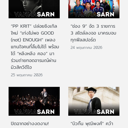
“PP KRIT” ปล่อยซิงเกิล
“ช่อง 9” จัด 3 รายการ
ใหม่ “เก่งไม่พอ GOOD
3 สไตล์ลงจอ มาครบจบ
(not) ENOUGH” เพลง
ทุกฟีลสปอร์ต
แทนใจคนที่ลืมไม่ได้ พร้อม
24 พฤษภาคม 2026
ได้ “หลิงหลิง คอง” มา
ร่วมถ่ายทอดอารมณ์ผ่าน
มิวสิควิดีโอ
25 พฤษภาคม 2026
ปิดฉากอย่างงดงาม!
“บิวกิ้น พุฒิพงศ์” คว้า