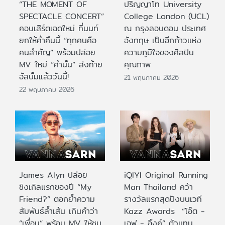
“THE MOMENT OF
ปริญญาโท University
SPECTACLE CONCERT”
College London (UCL)
คอนเสิร์ตเฉดใหม่ ที่นนท์
ณ กรุงลอนดอน ประเทศ
ยกให้ค่ำคืนนี้ “ทุกคนคือ
อังกฤษ เป็นอีกก้าวแห่ง
คนสำคัญ” พร้อมปล่อย
ความภูมิใจของศิลปิน
MV ใหม่ “คำนั้น” ส่งท้าย
คุณภาพ
อัลบั้มแล้ววันนี้!
21 พฤษภาคม 2026
22 พฤษภาคม 2026
James Alyn ปล่อย
iQIYI Original Running
ซิงเกิลแรกของปี “My
Man Thailand คว้า
Friend?” ตอกย้ำความ
รางวัลแรกสุดปังบนเวที
สัมพันธ์ล้ำเส้น เกินคำว่า
Kazz Awards “โอ๊ต -
“เพื่อน” พร้อม MV ให้ชม
เจฟ - อิ้งค์” ตัวแทน