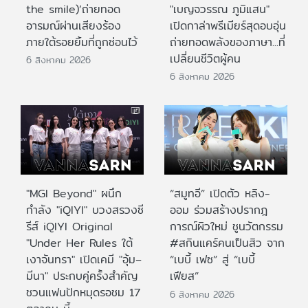
the smile)’ถ่ายทอด
"เบญจวรรณ ภูมิแสน"
อารมณ์ผ่านเสียงร้อง
เปิดกาล่าพรีเมียร์สุดอบอุ่น
ภายใต้รอยยิ้มที่ถูกซ่อนไว้
ถ่ายทอดพลังของภาษา...ที่
เปลี่ยนชีวิตผู้คน
6 สิงหาคม 2026
6 สิงหาคม 2026
"MGI Beyond" ผนึก
“สมูทอี” เปิดตัว หลิง-
กำลัง "iQIYI" บวงสรวงซี
ออม ร่วมสร้างปรากฎ
รีส์ iQIYI Original
การณ์ผิวใหม่ ชูนวัตกรรม
"Under Her Rules ใต้
#สกินแคร์คนเป็นสิว จาก
เงาจันทรา" เปิดเคมี "อุ้ม–
“เบบี้ เฟซ” สู่ “เบบี้
มีนา" ประกบคู่ครั้งสำคัญ
เฟียส”
ชวนแฟนปักหมุดรอชม 17
6 สิงหาคม 2026