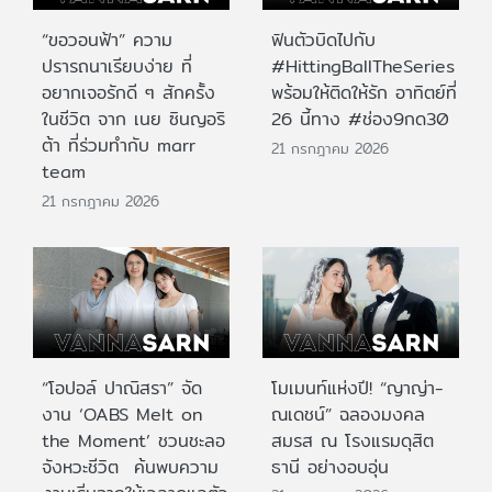
“ขอวอนฟ้า” ความ
ฟินตัวบิดไปกับ
ปรารถนาเรียบง่าย ที่
#HittingBallTheSeries
อยากเจอรักดี ๆ สักครั้ง
พร้อมให้ติดให้รัก อาทิตย์ที่
ในชีวิต จาก เนย ซินญอริ
26 นี้ทาง #ช่อง9กด30
ต้า ที่ร่วมทำกับ marr
21 กรกฎาคม 2026
team
21 กรกฎาคม 2026
“โอปอล์ ปาณิสรา” จัด
โมเมนท์แห่งปี! “ญาญ่า-
งาน ‘OABS Melt on
ณเดชน์” ฉลองมงคล
the Moment’ ชวนชะลอ
สมรส ณ โรงแรมดุสิต
จังหวะชีวิต ค้นพบความ
ธานี อย่างอบอุ่น