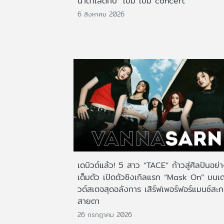
น้ำตาเล็ดกับ "เบิ้ม เบิ้ม concert"
6 สิงหาคม 2026
เดบิวต์แล้ว! 5 สาว “TACE” ก้าวสู่ศิลปินอย่
เต็มตัว เปิดตัวซิงเกิลแรก “Mask On” บนเด
วต์สเตจสุดอลังการ เสิร์ฟเพอร์ฟอร์แมนซ์สะ
สายตา
26 กรกฎาคม 2026