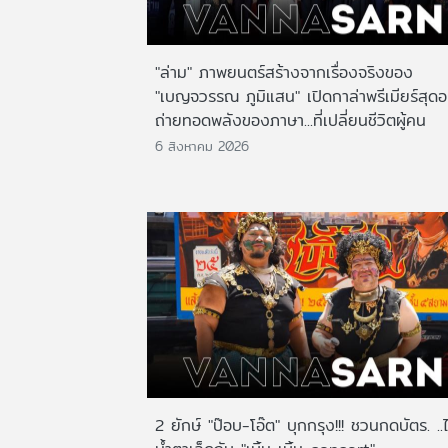
"ล่าม" ภาพยนตร์สร้างจากเรื่องจริงของ
"เบญจวรรณ ภูมิแสน" เปิดกาล่าพรีเมียร์สุดอ
ถ่ายทอดพลังของภาษา...ที่เปลี่ยนชีวิตผู้คน
6 สิงหาคม 2026
2 ยักษ์ "ป๊อบ-โอ๊ต" บุกกรุง!!! ชวนกดบัตร. ..