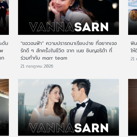
ระดับ
“ขอวอนฟ้า” ความปรารถนาเรียบง่าย ที่อยากเจอ
ฟิ
าพ
รักดี ๆ สักครั้งในชีวิต จาก เนย ซินญอริต้า ที่
ให้
บก
ร่วมทำกับ marr team
21
21 กรกฎาคม 2026