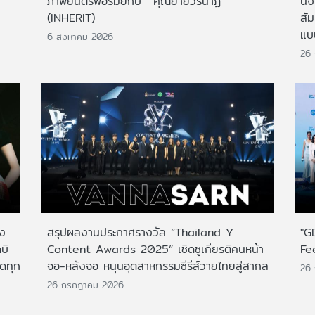
ภาพยนตร์ฟอร์มยักษ์ 'คุณยายวรนาฏ'
นั่
(INHERIT)
สั
แบ
6 สิงหาคม 2026
26
าง
สรุปผลงานประกาศรางวัล “Thailand Y
"G
บิ
Content Awards 2025” เชิดชูเกียรติคนหน้า
Fe
กดทุก
จอ-หลังจอ หนุนอุตสาหกรรมซีรีส์วายไทยสู่สากล
26
26 กรกฎาคม 2026