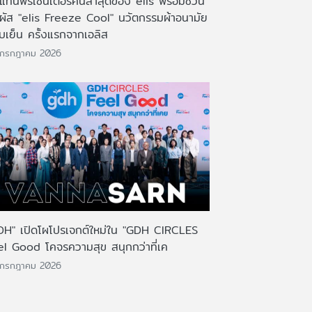
งแท่นพรีเซ็นเตอร์คนล่าสุดของ elis พร้อมชวน
มผัส "elis Freeze Cool" นวัตกรรมผ้าอนามัย
บเย็น ครั้งแรกจากเอลิส
 กรกฎาคม 2026
DH" เปิดโผโปรเจกต์ใหม่ใน "GDH CIRCLES
el Good โคจรความสุข สนุกกว่าที่เค
 กรกฎาคม 2026