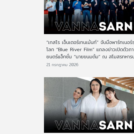
“เกสโร เอ็นเตอร์เทนเม้นท์” จับมือพาร์ทเนอร์
โลก “Blue River Film” แถลงข่าวเปิดตัวภ
ยนตร์แอ็กชั่น “นายขนมต้ม” ณ สโมสรทหาร
21 กรกฎาคม 2026