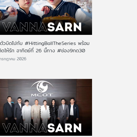
นตัวบิดไปกับ #HittingBallTheSeries พร้อม
ติดให้รัก อาทิตย์ที่ 26 นี้ทาง #ช่อง9กด30
 กรกฎาคม 2026