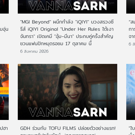
"MGI Beyond" ผนึกกำลัง "iQIYI" บวงสรวงซี
“ส
บอุ่น
รีส์ iQIYI Original "Under Her Rules ใต้เงา
กา
จันทรา" เปิดเคมี "อุ้ม–มีนา" ประกบคู่ครั้งสำคัญ
จาก
ชวนแฟนปักหมุดรอชม 17 ตุลาคม นี้
6 ส
6 สิงหาคม 2026
ไปฮา
GDH ร่วมกับ TOFU FILMS ปล่อยตัวอย่างแรก!
"ใบ