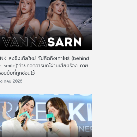
K ส่งซิงเกิลใหม่ ‘ไม่คิดถึงเท่าไหร่ (behind
e smile)’ถ่ายทอดอารมณ์ผ่านเสียงร้อง ภาย
รอยยิ้มที่ถูกซ่อนไว้
ิงหาคม 2026