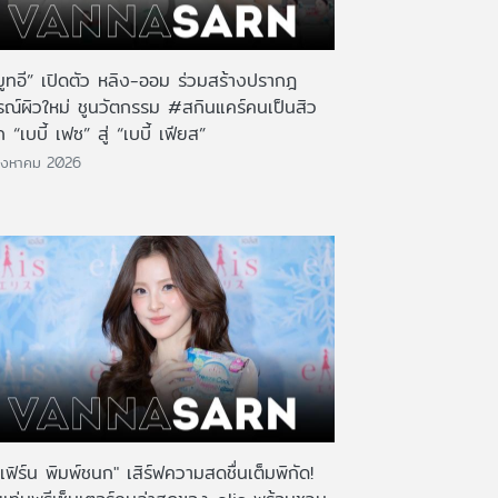
มูทอี” เปิดตัว หลิง-ออม ร่วมสร้างปรากฎ
รณ์ผิวใหม่ ชูนวัตกรรม #สกินแคร์คนเป็นสิว
 “เบบี้ เฟซ” สู่ “เบบี้ เฟียส”
ิงหาคม 2026
เฟิร์น พิมพ์ชนก" เสิร์ฟความสดชื่นเต็มพิกัด!