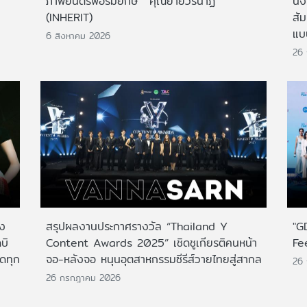
ภาพยนตร์ฟอร์มยักษ์ 'คุณยายวรนาฏ'
นั่
(INHERIT)
สั
แบ
6 สิงหาคม 2026
26
าง
สรุปผลงานประกาศรางวัล “Thailand Y
"G
บิ
Content Awards 2025” เชิดชูเกียรติคนหน้า
Fe
กดทุก
จอ-หลังจอ หนุนอุตสาหกรรมซีรีส์วายไทยสู่สากล
26
26 กรกฎาคม 2026