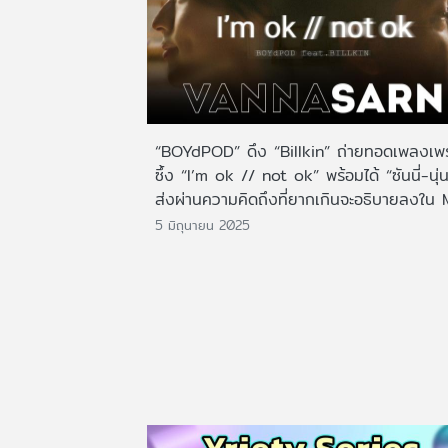
“BOYdPOD” ดึง “Billkin” ถ่ายทอดเพลงเพ
ซึ้ง “I’m ok // not ok” พร้อมได้ “ซันนี่-นุ่
ส่งผ่านความคิดถึงที่ยากเกินจะอธิบายลงใน
5 มิถุนายน 2025