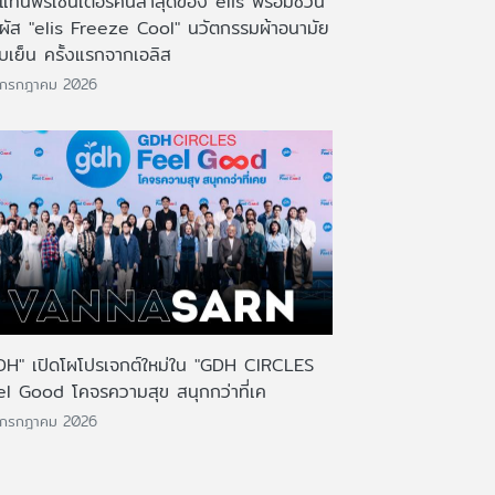
งแท่นพรีเซ็นเตอร์คนล่าสุดของ elis พร้อมชวน
มผัส "elis Freeze Cool" นวัตกรรมผ้าอนามัย
บเย็น ครั้งแรกจากเอลิส
 กรกฎาคม 2026
DH" เปิดโผโปรเจกต์ใหม่ใน "GDH CIRCLES
el Good โคจรความสุข สนุกกว่าที่เค
 กรกฎาคม 2026