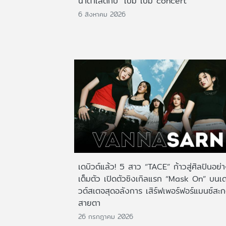
น้ำตาเล็ดกับ "เบิ้ม เบิ้ม concert"
6 สิงหาคม 2026
เดบิวต์แล้ว! 5 สาว “TACE” ก้าวสู่ศิลปินอย่
เต็มตัว เปิดตัวซิงเกิลแรก “Mask On” บนเด
วต์สเตจสุดอลังการ เสิร์ฟเพอร์ฟอร์แมนซ์สะ
สายตา
26 กรกฎาคม 2026