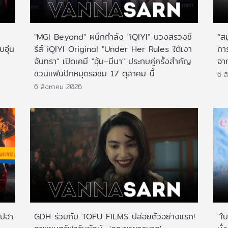
"MGI Beyond" ผนึกกำลัง "iQIYI" บวงสรวงซี
“ส
บอุ่น
รีส์ iQIYI Original "Under Her Rules ใต้เงา
กา
จันทรา" เปิดเคมี "อุ้ม–มีนา" ประกบคู่ครั้งสำคัญ
จาก
ชวนแฟนปักหมุดรอชม 17 ตุลาคม นี้
6 ส
6 สิงหาคม 2026
ไปฮา
GDH ร่วมกับ TOFU FILMS ปล่อยตัวอย่างแรก!
"ใบ