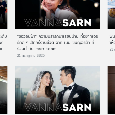
ระดับ
“ขอวอนฟ้า” ความปรารถนาเรียบง่าย ที่อยากเจอ
ฟิ
าพ
รักดี ๆ สักครั้งในชีวิต จาก เนย ซินญอริต้า ที่
ให้
บก
ร่วมทำกับ marr team
21
21 กรกฎาคม 2026