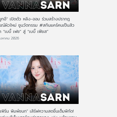
มูทอี” เปิดตัว หลิง-ออม ร่วมสร้างปรากฎ
รณ์ผิวใหม่ ชูนวัตกรรม #สกินแคร์คนเป็นสิว
 “เบบี้ เฟซ” สู่ “เบบี้ เฟียส”
ิงหาคม 2026
เฟิร์น พิมพ์ชนก" เสิร์ฟความสดชื่นเต็มพิกัด!