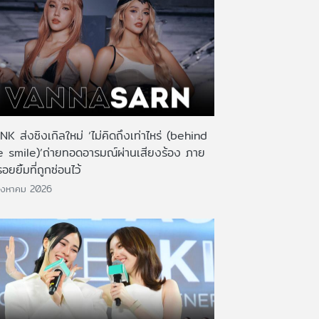
K ส่งซิงเกิลใหม่ ‘ไม่คิดถึงเท่าไหร่ (behind
e smile)’ถ่ายทอดอารมณ์ผ่านเสียงร้อง ภาย
รอยยิ้มที่ถูกซ่อนไว้
ิงหาคม 2026