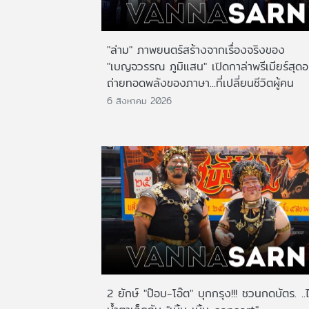
"ล่าม" ภาพยนตร์สร้างจากเรื่องจริงของ
"เบญจวรรณ ภูมิแสน" เปิดกาล่าพรีเมียร์สุดอ
ถ่ายทอดพลังของภาษา...ที่เปลี่ยนชีวิตผู้คน
6 สิงหาคม 2026
2 ยักษ์ "ป๊อบ-โอ๊ต" บุกกรุง!!! ชวนกดบัตร. ..