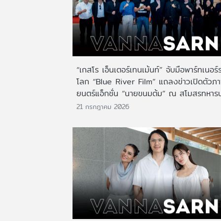
“เกสโร เอ็นเตอร์เทนเม้นท์” จับมือพาร์ทเนอร์
โลก “Blue River Film” แถลงข่าวเปิดตัวภ
ยนตร์แอ็กชั่น “นายขนมต้ม” ณ สโมสรทหาร
21 กรกฎาคม 2026