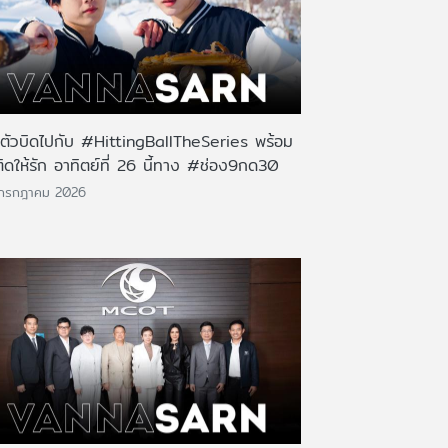
นตัวบิดไปกับ #HittingBallTheSeries พร้อม
ติดให้รัก อาทิตย์ที่ 26 นี้ทาง #ช่อง9กด30
 กรกฎาคม 2026