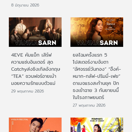
8 มิถุนายน 2026
4EVE คัมแบ็ก เสิร์ฟ
ยลโฉมครั้งแรก 5
ความแซ่บอินเตอร์ สุด
โปสเตอร์งามจับตา
Catchyส่งซิงเกิลอังกฤษ
“อัศจรรย์วันทอง” “อิ้งค์-
“TEA” ชวนฟอร์อายเม้า
หมาก-กลัฟ-ปริมมี่-เฟย”
มอยความรักแบบตัวแม่
ดาเมจแรงสะท้านยุค ปัก
ธงเข้าฉาย 3 กันยายนนี้
29 พฤษภาคม 2026
ในโรงภาพยนตร์
27 พฤษภาคม 2026