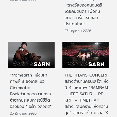
“รางวัลของคนดนตรี
โดยคนดนตรี เพื่อคน
ดนตรี ครั้งแรกของ
ประเทศไทย”
27 มิถุนายน 2026
“fromearth” ส่งมหา
THE TITANS CONCERT
กาพย์ 3 ซิงเกิลแนว
สร้างตำนานคอนเสิร์ตแห่ง
Cinematic
ปี 4 มหาเทพ “BAMBAM
Rockถ่ายทอดความทรง
– JEFF SATUR – PP
จำจากประสบการณ์ชีวิต
KRIT – TIMETHAI”
จริงของ "เอิร์ท วสวัตติ์"
สร้าง “สงครามแห่งความ
สุข” สุดตราตรึง ครอง X
25 มิถุนายน 2026