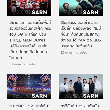
สยามแตก! วัยรุ่นเต็มพื้นที่
Slapkiss ตอกย้ำความ
ร่วมฉลองวันเกิดพี่โก๋ ครบ
เจ็บลึก ปล่อยเพลง “ไม่มี
รอบ 50 ปี โก๋แก่ ชวน
ที่ยืน” กับคนที่ไม่มีสถานะ
THREE MAN DOWN
ชัดเจน ได้ “AA วง BUS”
เสิร์ฟความมันส์แบบจัด
มาแสดงเอ็มวีสุดอิน
เต็ม!! มันทุกเม็ดมันส์ทุก
12 พฤษภาคม 2026
โมเมนต์
13 พฤษภาคม 2026
“OLYMPOP 2” จุดไฟ T-
ทรูวิชั่นส์ นาว ขนทัพนัก