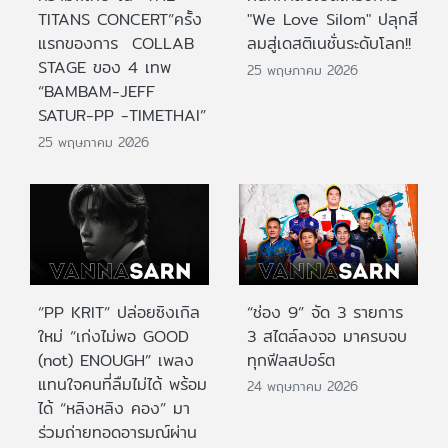
TITANS CONCERT”ครั้ง
"We Love Silom" ปลุกสี
แรกของการ COLLAB
ลมสู่เดสติเนชั่นระดับโลก!!
STAGE ของ 4 เทพ
25 พฤษภาคม 2026
“BAMBAM-JEFF
SATUR-PP -TIMETHAI”
25 พฤษภาคม 2026
“PP KRIT” ปล่อยซิงเกิล
“ช่อง 9” จัด 3 รายการ
ใหม่ “เก่งไม่พอ GOOD
3 สไตล์ลงจอ มาครบจบ
(not) ENOUGH” เพลง
ทุกฟีลสปอร์ต
แทนใจคนที่ลืมไม่ได้ พร้อม
24 พฤษภาคม 2026
ได้ “หลิงหลิง คอง” มา
ร่วมถ่ายทอดอารมณ์ผ่าน