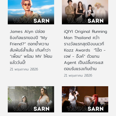
James Alyn ปล่อย
iQIYI Original Running
ซิงเกิลแรกของปี “My
Man Thailand คว้า
Friend?” ตอกย้ำความ
รางวัลแรกสุดปังบนเวที
สัมพันธ์ล้ำเส้น เกินคำว่า
Kazz Awards “โอ๊ต -
“เพื่อน” พร้อม MV ให้ชม
เจฟ - อิ้งค์” ตัวแทน
แล้ววันนี้!
Agent เป็นปลื้มกระแส
ตอบรับแรงเกินต้าน
21 พฤษภาคม 2026
21 พฤษภาคม 2026