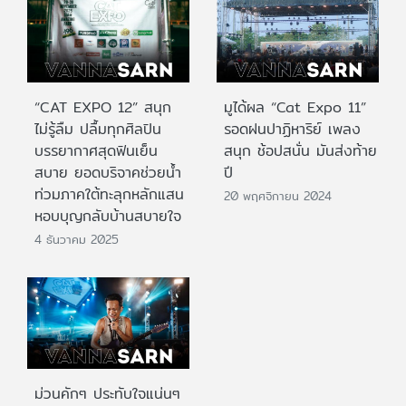
“CAT EXPO 12” สนุก
มูได้ผล “Cat Expo 11”
ไม่รู้ลืม ปลื้มทุกศิลปิน
รอดฝนปาฏิหาริย์ เพลง
บรรยากาศสุดฟินเย็น
สนุก ช้อปสนั่น มันส่งท้าย
สบาย ยอดบริจาคช่วยน้ำ
ปี
ท่วมภาคใต้ทะลุกหลักแสน
20 พฤศจิกายน 2024
หอบบุญกลับบ้านสบายใจ
4 ธันวาคม 2025
ม่วนคักๆ ประทับใจแน่นๆ