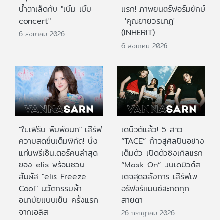
น้ำตาเล็ดกับ "เบิ้ม เบิ้ม
แรก! ภาพยนตร์ฟอร์มยักษ์
concert"
'คุณยายวรนาฏ'
(INHERIT)
6 สิงหาคม 2026
6 สิงหาคม 2026
"ใบเฟิร์น พิมพ์ชนก" เสิร์ฟ
เดบิวต์แล้ว! 5 สาว
ความสดชื่นเต็มพิกัด! นั่ง
“TACE” ก้าวสู่ศิลปินอย่าง
แท่นพรีเซ็นเตอร์คนล่าสุด
เต็มตัว เปิดตัวซิงเกิลแรก
ของ elis พร้อมชวน
“Mask On” บนเดบิวต์ส
สัมผัส "elis Freeze
เตจสุดอลังการ เสิร์ฟเพ
Cool" นวัตกรรมผ้า
อร์ฟอร์แมนซ์สะกดทุก
อนามัยแบบเย็น ครั้งแรก
สายตา
จากเอลิส
26 กรกฎาคม 2026