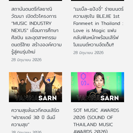
สถาบันดนตรีกัลยาณิ
“เมเบิ้ล–แป้งจี่” ร่ายมนตร์
วัฒนา เปิดตัวโครงการ
ความสุขใน BLEJIE 1st
“MUSIC INDUSTRY
Fanmeet in Thailand :
NEXUS” เชื่อมการศึกษา
Love is Magic แฟน
ศิลปิน และอุตสาหกรรม
คลับฟินหนักพร้อมเสิร์ฟ
ดนตรีไทย สร้างองค์ความ
โมเมนต์หวานจัดเต็ม!!
รู้สู่คนรุ่นใหม่
28 มิถุนายน 2026
28 มิถุนายน 2026
ความสุขล้นเวทีคอนเสิร์ต
SOT MUSIC AWARDS
“ฟรายเดย์ 30 ปี ฉันมี
2026 (SOUND OF
ความสุข”
THAILAND MUSIC
AWARDS 2026)
28 มิถุนายน 2026