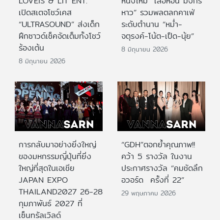
LOVEiS & LIT ENT.
หนังใหม่ “เสือหอน มังกร
เปิดสเตจโชว์เคส
หาว” รวมพลตลกคาเฟ่
“ULTRASOUND” ส่งเด็ก
ระดับตำนาน “หม่ำ-
ฝึกซาวด์เช็คจัดเต็มทั้งโชว์
จตุรงค์-โน้ต-เป็ด-นุ้ย”
ร้องเต้น
8 มิถุนายน 2026
8 มิถุนายน 2026
การกลับมาอย่างยิ่งใหญ่
“GDH”ตอกย้ำคุณภาพ!!
ของมหกรรมญี่ปุ่นที่ยิ่ง
คว้า 5 รางวัล ในงาน
ใหญ่ที่สุดในเอเชีย
ประกาศรางวัล “คมชัดลึก
JAPAN EXPO
อวอร์ด ครั้งที่ 22”
THAILAND2027 26-28
29 พฤษภาคม 2026
กุมภาพันธ์ 2027 ที่
เซ็นทรัลเวิลด์