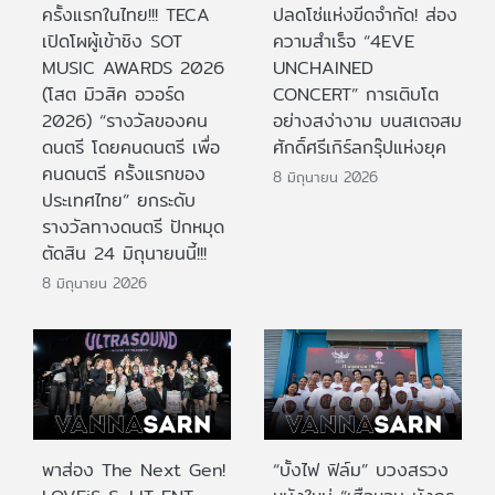
ครั้งแรกในไทย!!! TECA
ปลดโซ่แห่งขีดจำกัด! ส่อง
เปิดโผผู้เข้าชิง SOT
ความสำเร็จ “4EVE
MUSIC AWARDS 2026
UNCHAINED
(โสต มิวสิค อวอร์ด
CONCERT” การเติบโต
2026) “รางวัลของคน
อย่างสง่างาม บนสเตจสม
ดนตรี โดยคนดนตรี เพื่อ
ศักดิ์ศรีเกิร์ลกรุ๊ปแห่งยุค
คนดนตรี ครั้งแรกของ
8 มิถุนายน 2026
ประเทศไทย” ยกระดับ
รางวัลทางดนตรี ปักหมุด
ตัดสิน 24 มิถุนายนนี้!!!
8 มิถุนายน 2026
พาส่อง The Next Gen!
“บั้งไฟ ฟิล์ม” บวงสรวง