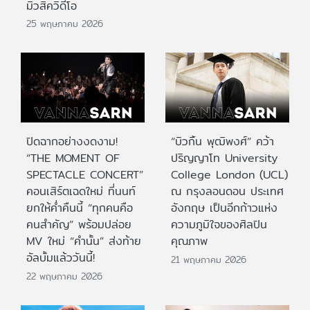
มิวสิควิดีโอ
25 พฤษภาคม 2026
ปิดฉากอย่างงดงาม!
“บิวกิ้น พุฒิพงศ์” คว้า
“THE MOMENT OF
ปริญญาโท University
SPECTACLE CONCERT”
College London (UCL)
คอนเสิร์ตเฉดใหม่ ที่นนท์
ณ กรุงลอนดอน ประเทศ
ยกให้ค่ำคืนนี้ “ทุกคนคือ
อังกฤษ เป็นอีกก้าวแห่ง
คนสำคัญ” พร้อมปล่อย
ความภูมิใจของศิลปิน
MV ใหม่ “คำนั้น” ส่งท้าย
คุณภาพ
อัลบั้มแล้ววันนี้!
21 พฤษภาคม 2026
22 พฤษภาคม 2026