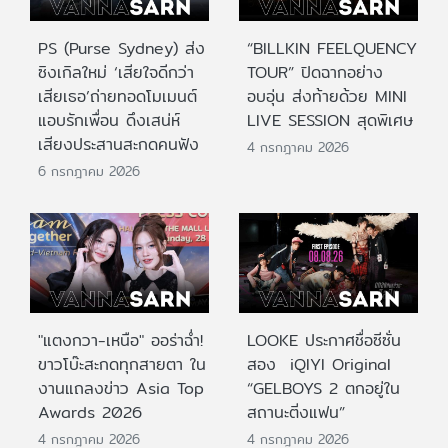
PS (Purse Sydney) ส่ง
“BILLKIN FEELQUENCY
ซิงเกิลใหม่ ‘เสียใจดีกว่า
TOUR” ปิดฉากอย่าง
เสียเธอ’ถ่ายทอดโมเมนต์
อบอุ่น ส่งท้ายด้วย MINI
แอบรักเพื่อน ดึงเสน่ห์
LIVE SESSION สุดพิเศษ
เสียงประสานสะกดคนฟัง
4 กรกฎาคม 2026
6 กรกฎาคม 2026
"แตงกวา-เหนือ" ออร่าฉ่ำ!
LOOKE ประกาศชื่อซีซั่น
ขาวโบ๊ะสะกดทุกสายตา ใน
สอง iQIYI Original
งานแถลงข่าว Asia Top
“GELBOYS 2 ตกอยู่ใน
Awards 2026
สถานะติ่งแฟน”
4 กรกฎาคม 2026
4 กรกฎาคม 2026