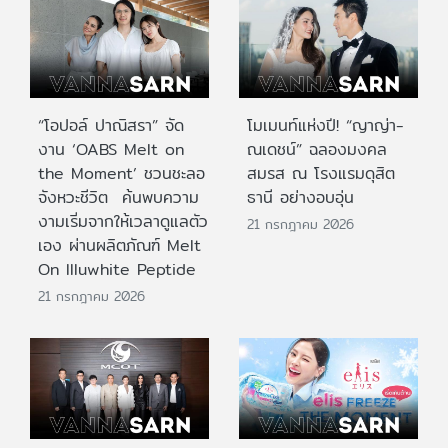
“โอปอล์ ปาณิสรา” จัด
โมเมนท์แห่งปี! “ญาญ่า-
งาน ‘OABS Melt on
ณเดชน์” ฉลองมงคล
the Moment’ ชวนชะลอ
สมรส ณ โรงแรมดุสิต
จังหวะชีวิต ค้นพบความ
ธานี อย่างอบอุ่น
งามเริ่มจากให้เวลาดูแลตัว
21 กรกฎาคม 2026
เอง ผ่านผลิตภัณฑ์ Melt
On Illuwhite Peptide
21 กรกฎาคม 2026