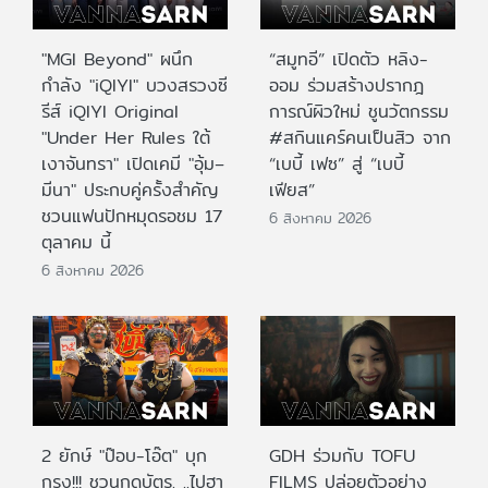
"MGI Beyond" ผนึก
“สมูทอี” เปิดตัว หลิง-
กำลัง "iQIYI" บวงสรวงซี
ออม ร่วมสร้างปรากฎ
รีส์ iQIYI Original
การณ์ผิวใหม่ ชูนวัตกรรม
"Under Her Rules ใต้
#สกินแคร์คนเป็นสิว จาก
เงาจันทรา" เปิดเคมี "อุ้ม–
“เบบี้ เฟซ” สู่ “เบบี้
มีนา" ประกบคู่ครั้งสำคัญ
เฟียส”
ชวนแฟนปักหมุดรอชม 17
6 สิงหาคม 2026
ตุลาคม นี้
6 สิงหาคม 2026
2 ยักษ์ "ป๊อบ-โอ๊ต" บุก
GDH ร่วมกับ TOFU
กรุง!!! ชวนกดบัตร. ..ไปฮา
FILMS ปล่อยตัวอย่าง