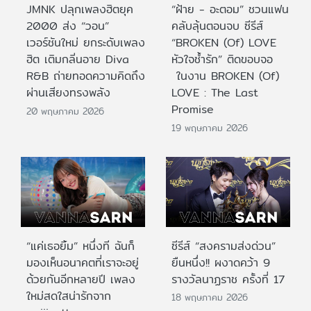
JMNK ปลุกเพลงฮิตยุค
“ฝ้าย - อะตอม” ชวนแฟน
2000 ส่ง “วอน”
คลับลุ้นตอนจบ ซีรีส์
เวอร์ชันใหม่ ยกระดับเพลง
“BROKEN (Of) LOVE
ฮิต เติมกลิ่นอาย Diva
หัวใจช้ำรัก” ติดขอบจอ
R&B ถ่ายทอดความคิดถึง
ในงาน BROKEN (Of)
ผ่านเสียงทรงพลัง
LOVE : The Last
Promise
20 พฤษภาคม 2026
19 พฤษภาคม 2026
“แค่เธอยิ้ม” หนึ่งที ฉันก็
ซีรีส์ “สงครามส่งด่วน”
มองเห็นอนาคตที่เราจะอยู่
ยืนหนึ่ง!! ผงาดคว้า 9
ด้วยกันอีกหลายปี เพลง
รางวัลนาฏราช ครั้งที่ 17
ใหม่สดใสน่ารักจาก
18 พฤษภาคม 2026