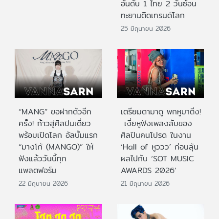
อันดับ 1 ไทย 2 วันซ้อน
ทะยานติดเทรนด์โลก
25 มิถุนายน 2026
“MANG” ขอฝากตัวอีก
เตรียมตามาดู พกหูมาติ่ง!
ครั้ง! ก้าวสู่ศิลปินเดี่ยว
เงี่ยหูฟังเพลงลับของ
พร้อมเปิดโลก อัลบั้มแรก
ศิลปินคนโปรด ในงาน
“มางโก้ (MANGO)” ให้
‘Hall of หูววว’ ก่อนลุ้น
ฟังแล้ววันนี้ทุก
ผลไปกับ ‘SOT MUSIC
แพลตฟอร์ม
AWARDS 2026’
22 มิถุนายน 2026
21 มิถุนายน 2026