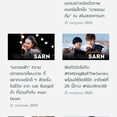
แถลงข่าวเปิดตัวภาพ
ยนตร์แอ็กชั่น “นายขนม
ต้ม” ณ สโมสรทหารบก
21 กรกฎาคม 2026
“ขอวอนฟ้า” ความ
ฟินตัวบิดไปกับ
ปรารถนาเรียบง่าย ที่
#HittingBallTheSeries
อยากเจอรักดี ๆ สักครั้ง
พร้อมให้ติดให้รัก อาทิตย์ที่
ในชีวิต จาก เนย ซินญอริ
26 นี้ทาง #ช่อง9กด30
ต้า ที่ร่วมทำกับ marr
21 กรกฎาคม 2026
team
21 กรกฎาคม 2026