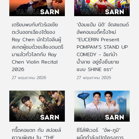
เตรียมพบกับทัวร์เอเชีย
‘ป๋อมแป๋ม นิติ’ จัดสแตนด์
ตะวันออกเฉียงใต้ของ
อัพคอมเมดี้ครั้งใหม่
Ray Chen นักไวโอลินผู้
“EUCERIN Present
สะกดผู้ชมด้วยเสียงดนตรี
POMPAM’S STAND UP
มาแล้วทั่วโลกกับ Ray
COMEDY - อิแก่บ้า
Chen Violin Recital
น้ำลาย อยู่ยั้งยืนยาย
2026
แบบ SHINE ชรา”
27 พฤษภาคม 2026
27 พฤษภาคม 2026
กรี๊ดคอแตก กับ สปอยล์
ซีรีส์ฟีเวอร์ "อัพ-ภูมิ"
ความพิเศษ ใน “THE
ผนึกกำลังเปิดโครงการ