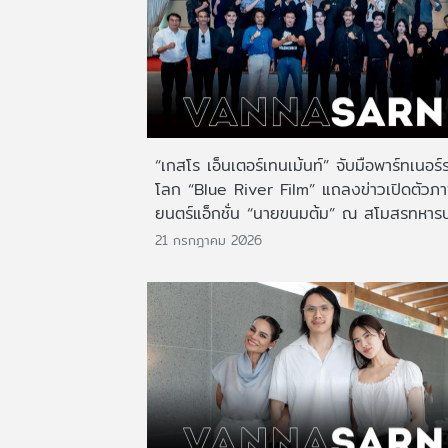
“เกสโร เอ็นเตอร์เทนเม้นท์” จับมือพาร์ทเนอร์
โลก “Blue River Film” แถลงข่าวเปิดตัวภ
ยนตร์แอ็กชั่น “นายขนมต้ม” ณ สโมสรทหาร
21 กรกฎาคม 2026