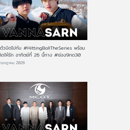
นตัวบิดไปกับ #HittingBallTheSeries พร้อม
ติดให้รัก อาทิตย์ที่ 26 นี้ทาง #ช่อง9กด30
 กรกฎาคม 2026