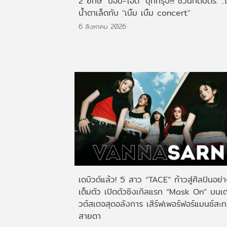
2 ยักษ์ "ป๊อบ-โอ๊ต" บุกกรุง!!! ชวนกดบัตร. ..
น้ำตาเล็ดกับ "เบิ้ม เบิ้ม concert"
6 สิงหาคม 2026
เดบิวต์แล้ว! 5 สาว “TACE” ก้าวสู่ศิลปินอย่
เต็มตัว เปิดตัวซิงเกิลแรก “Mask On” บนเด
วต์สเตจสุดอลังการ เสิร์ฟเพอร์ฟอร์แมนซ์สะ
สายตา