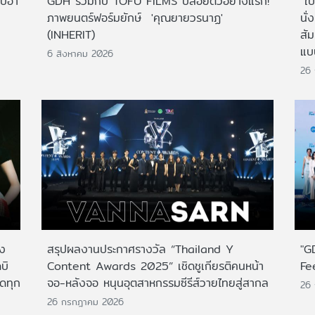
ไปฮา
GDH ร่วมกับ TOFU FILMS ปล่อยตัวอย่างแรก!
"ใบ
ภาพยนตร์ฟอร์มยักษ์ 'คุณยายวรนาฏ'
นั่
(INHERIT)
สั
แบ
6 สิงหาคม 2026
26
าง
สรุปผลงานประกาศรางวัล “Thailand Y
"G
บิ
Content Awards 2025” เชิดชูเกียรติคนหน้า
Fe
กดทุก
จอ-หลังจอ หนุนอุตสาหกรรมซีรีส์วายไทยสู่สากล
26
26 กรกฎาคม 2026