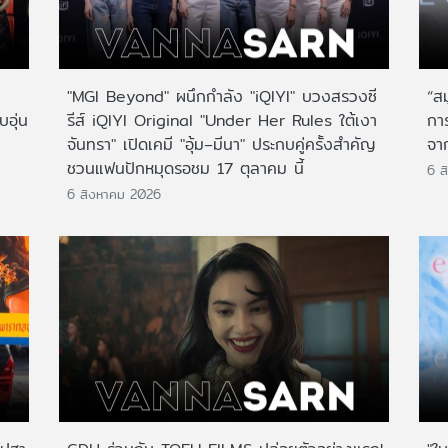
"MGI Beyond" ผนึกกำลัง "iQIYI" บวงสรวงซี
“ส
บอุ่น
รีส์ iQIYI Original "Under Her Rules ใต้เงา
กา
จันทรา" เปิดเคมี "อุ้ม–มีนา" ประกบคู่ครั้งสำคัญ
จาก
ชวนแฟนปักหมุดรอชม 17 ตุลาคม นี้
6 ส
6 สิงหาคม 2026