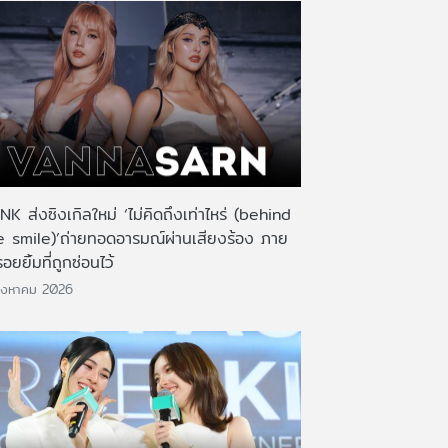
K ส่งซิงเกิลใหม่ ‘ไม่คิดถึงเท่าไหร่ (behind
e smile)’ถ่ายทอดอารมณ์ผ่านเสียงร้อง ภาย
รอยยิ้มที่ถูกซ่อนไว้
ิงหาคม 2026