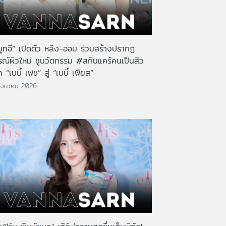
มูทอี” เปิดตัว หลิง-ออม ร่วมสร้างปรากฎ
รณ์ผิวใหม่ ชูนวัตกรรม #สกินแคร์คนเป็นสิว
 “เบบี้ เฟซ” สู่ “เบบี้ เฟียส”
ิงหาคม 2026