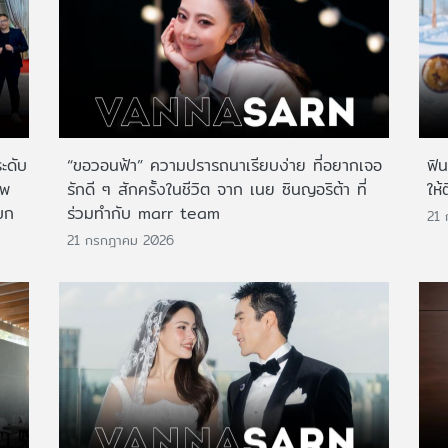
ระดับ
“ขอวอนฟ้า” ความปรารถนาเรียบง่าย ที่อยากเจอ
ฟิ
าพ
รักดี ๆ สักครั้งในชีวิต จาก เนย ซินญอริต้า ที่
ให้
บก
ร่วมทำกับ marr team
21
21 กรกฎาคม 2026