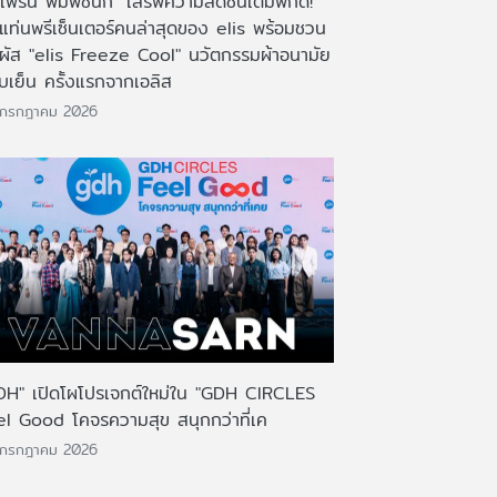
เฟิร์น พิมพ์ชนก" เสิร์ฟความสดชื่นเต็มพิกัด!
งแท่นพรีเซ็นเตอร์คนล่าสุดของ elis พร้อมชวน
มผัส "elis Freeze Cool" นวัตกรรมผ้าอนามัย
บเย็น ครั้งแรกจากเอลิส
 กรกฎาคม 2026
DH" เปิดโผโปรเจกต์ใหม่ใน "GDH CIRCLES
el Good โคจรความสุข สนุกกว่าที่เค
 กรกฎาคม 2026