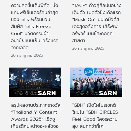
ความสดชื่นเต็มพิกัด! นั่ง
“TACE” ก้าวสู่ศิลปินอย่าง
แท่นพรีเซ็นเตอร์คนล่าสุด
เต็มตัว เปิดตัวซิงเกิลแรก
ของ elis พร้อมชวน
“Mask On” บนเดบิวต์ส
สัมผัส "elis Freeze
เตจสุดอลังการ เสิร์ฟเพ
Cool" นวัตกรรมผ้า
อร์ฟอร์แมนซ์สะกดทุก
อนามัยแบบเย็น ครั้งแรก
สายตา
จากเอลิส
26 กรกฎาคม 2026
26 กรกฎาคม 2026
สรุปผลงานประกาศรางวัล
"GDH" เปิดโผโปรเจกต์
“Thailand Y Content
ใหม่ใน "GDH CIRCLES
Awards 2025” เชิดชู
Feel Good โคจรความ
เกียรติคนหน้าจอ-หลังจอ
สุข สนุกกว่าที่เค