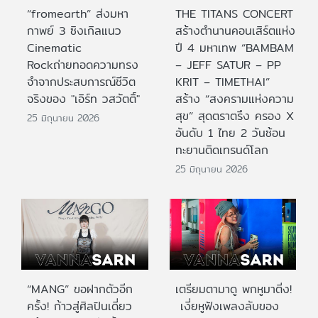
“fromearth” ส่งมหา
THE TITANS CONCERT
กาพย์ 3 ซิงเกิลแนว
สร้างตำนานคอนเสิร์ตแห่ง
Cinematic
ปี 4 มหาเทพ “BAMBAM
Rockถ่ายทอดความทรง
– JEFF SATUR – PP
จำจากประสบการณ์ชีวิต
KRIT – TIMETHAI”
จริงของ "เอิร์ท วสวัตติ์"
สร้าง “สงครามแห่งความ
สุข” สุดตราตรึง ครอง X
25 มิถุนายน 2026
อันดับ 1 ไทย 2 วันซ้อน
ทะยานติดเทรนด์โลก
25 มิถุนายน 2026
“MANG” ขอฝากตัวอีก
เตรียมตามาดู พกหูมาติ่ง!
ครั้ง! ก้าวสู่ศิลปินเดี่ยว
เงี่ยหูฟังเพลงลับของ