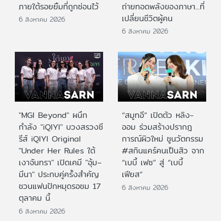
ภายใต้รอยยิ้มที่ถูกซ่อนไว้
ถ่ายทอดพลังของภาษา...ที่
เปลี่ยนชีวิตผู้คน
6 สิงหาคม 2026
6 สิงหาคม 2026
"MGI Beyond" ผนึก
“สมูทอี” เปิดตัว หลิง-
กำลัง "iQIYI" บวงสรวงซี
ออม ร่วมสร้างปรากฎ
รีส์ iQIYI Original
การณ์ผิวใหม่ ชูนวัตกรรม
"Under Her Rules ใต้
#สกินแคร์คนเป็นสิว จาก
เงาจันทรา" เปิดเคมี "อุ้ม–
“เบบี้ เฟซ” สู่ “เบบี้
มีนา" ประกบคู่ครั้งสำคัญ
เฟียส”
ชวนแฟนปักหมุดรอชม 17
6 สิงหาคม 2026
ตุลาคม นี้
6 สิงหาคม 2026