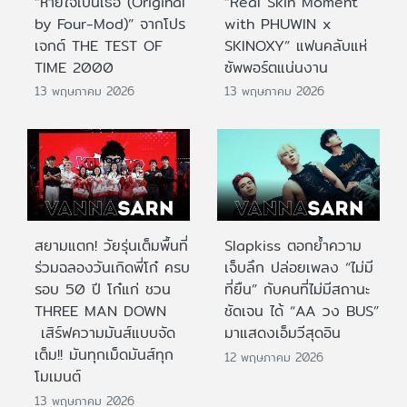
“หายใจเป็นเธอ (Original
“Real Skin Moment
by Four-Mod)” จากโปร
with PHUWIN x
เจกต์ THE TEST OF
SKINOXY” แฟนคลับแห่
TIME 2000
ซัพพอร์ตแน่นงาน
13 พฤษภาคม 2026
13 พฤษภาคม 2026
สยามแตก! วัยรุ่นเต็มพื้นที่
Slapkiss ตอกย้ำความ
ร่วมฉลองวันเกิดพี่โก๋ ครบ
เจ็บลึก ปล่อยเพลง “ไม่มี
รอบ 50 ปี โก๋แก่ ชวน
ที่ยืน” กับคนที่ไม่มีสถานะ
THREE MAN DOWN
ชัดเจน ได้ “AA วง BUS”
เสิร์ฟความมันส์แบบจัด
มาแสดงเอ็มวีสุดอิน
เต็ม!! มันทุกเม็ดมันส์ทุก
12 พฤษภาคม 2026
โมเมนต์
13 พฤษภาคม 2026