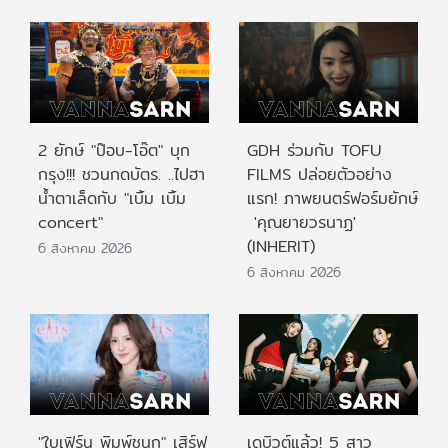
2 ยักษ์ "ป๊อบ-โอ๊ต" บุก
GDH ร่วมกับ TOFU
กรุง!!! ชวนกดบัตร. ..ไปฮา
FILMS ปล่อยตัวอย่าง
น้ำตาเล็ดกับ "เบิ้ม เบิ้ม
แรก! ภาพยนตร์ฟอร์มยักษ์
concert"
'คุณยายวรนาฏ'
(INHERIT)
6 สิงหาคม 2026
6 สิงหาคม 2026
"ใบเฟิร์น พิมพ์ชนก" เสิร์ฟ
เดบิวต์แล้ว! 5 สาว