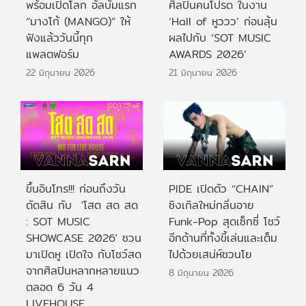
พร้อมเปิดโลก อัลบั้มแรก
ศิลปินคนโปรด ในงาน
“มางโก้ (MANGO)” ให้
‘Hall of หูววว’ ก่อนลุ้น
ฟังแล้ววันนี้ทุก
ผลไปกับ ‘SOT MUSIC
แพลตฟอร์ม
AWARDS 2026’
22 มิถุนายน 2026
21 มิถุนายน 2026
ขึ้นอินโทร!!! ก่อนถึงวัน
PIDE เปิดตัว “CHAIN”
ตัดสิน กับ 'โสต สด สด
ซิงเกิลใหม่กลิ่นอาย
: SOT MUSIC
Funk-Pop สุดเซ็กซี่ โชว์
SHOWCASE 2026' ชวน
อีกด้านที่ทั้งขี้เล่นและเต็ม
มาเปิดหู เปิดใจ กับโชว์สด
ไปด้วยเสน่ห์ชวนโย
จากศิลปินหลากหลายแนว
8 มิถุนายน 2026
ตลอด 6 วัน 4
LIVEHOUSE