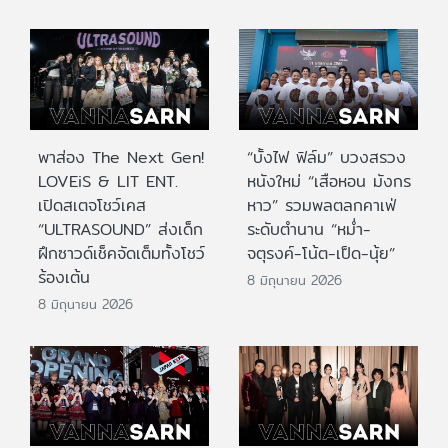
พาส่อง The Next Gen!
“บั้งไฟ ฟิล์ม” บวงสรวง
LOVEiS & LIT ENT.
หนังใหม่ “เสือหอน มังกร
เปิดสเตจโชว์เคส
หาว” รวมพลตลกคาเฟ่
“ULTRASOUND” ส่งเด็ก
ระดับตำนาน “หม่ำ-
ฝึกซาวด์เช็คจัดเต็มทั้งโชว์
จตุรงค์-โน้ต-เป็ด-นุ้ย”
ร้องเต้น
8 มิถุนายน 2026
8 มิถุนายน 2026