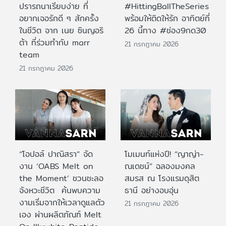
ปรารถนาเรียบง่าย ที่
#HittingBallTheSeries
อยากเจอรักดี ๆ สักครั้ง
พร้อมให้ติดให้รัก อาทิตย์ที่
ในชีวิต จาก เนย ซินญอริ
26 นี้ทาง #ช่อง9กด30
ต้า ที่ร่วมทำกับ marr
21 กรกฎาคม 2026
team
21 กรกฎาคม 2026
“โอปอล์ ปาณิสรา” จัด
โมเมนท์แห่งปี! “ญาญ่า-
งาน ‘OABS Melt on
ณเดชน์” ฉลองมงคล
the Moment’ ชวนชะลอ
สมรส ณ โรงแรมดุสิต
จังหวะชีวิต ค้นพบความ
ธานี อย่างอบอุ่น
งามเริ่มจากให้เวลาดูแลตัว
21 กรกฎาคม 2026
เอง ผ่านผลิตภัณฑ์ Melt