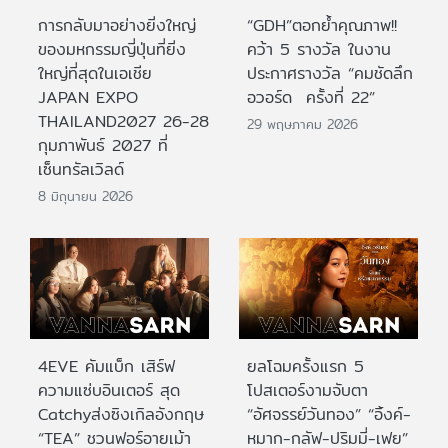
การกลับมาอย่างยิ่งใหญ่
“GDH”ตอกย้ำคุณภาพ!!
ของมหกรรมญี่ปุ่นที่ยิ่ง
คว้า 5 รางวัล ในงาน
ใหญ่ที่สุดในเอเชีย
ประกาศรางวัล “คมชัดลึก
JAPAN EXPO
อวอร์ด ครั้งที่ 22”
THAILAND2027 26-28
29 พฤษภาคม 2026
กุมภาพันธ์ 2027 ที่
เซ็นทรัลเวิลด์
8 มิถุนายน 2026
4EVE คัมแบ็ก เสิร์ฟ
ยลโฉมครั้งแรก 5
ความแซ่บอินเตอร์ สุด
โปสเตอร์งามจับตา
Catchyส่งซิงเกิลอังกฤษ
“อัศจรรย์วันทอง” “อิ้งค์-
“TEA” ชวนฟอร์อายเม้า
หมาก-กลัฟ-ปริมมี่-เฟย”