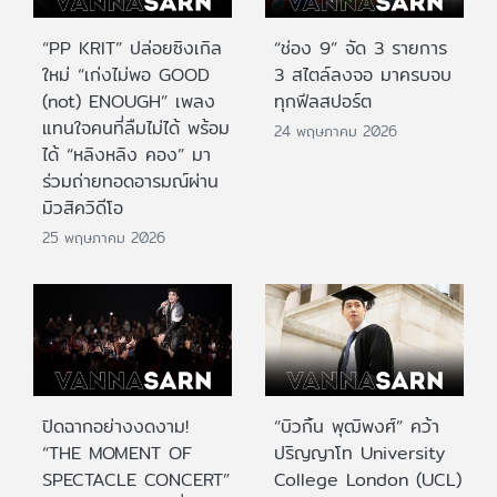
“PP KRIT” ปล่อยซิงเกิล
“ช่อง 9” จัด 3 รายการ
ใหม่ “เก่งไม่พอ GOOD
3 สไตล์ลงจอ มาครบจบ
(not) ENOUGH” เพลง
ทุกฟีลสปอร์ต
แทนใจคนที่ลืมไม่ได้ พร้อม
24 พฤษภาคม 2026
ได้ “หลิงหลิง คอง” มา
ร่วมถ่ายทอดอารมณ์ผ่าน
มิวสิควิดีโอ
25 พฤษภาคม 2026
ปิดฉากอย่างงดงาม!
“บิวกิ้น พุฒิพงศ์” คว้า
“THE MOMENT OF
ปริญญาโท University
SPECTACLE CONCERT”
College London (UCL)