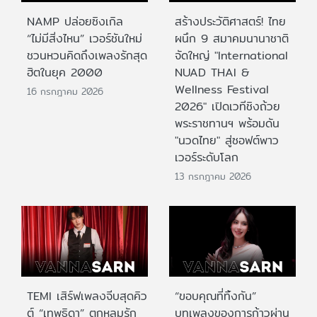
NAMP ปล่อยซิงเกิล
สร้างประวัติศาสตร์! ไทย
“ไม่มีสิ่งไหน” เวอร์ชันใหม่
ผนึก 9 สมาคมนานาชาติ
ชวนหวนคิดถึงเพลงรักสุด
จัดใหญ่ "International
ฮิตในยุค 2000
NUAD THAI &
Wellness Festival
16 กรกฎาคม 2026
2026" เปิดเวทีชิงถ้วย
พระราชทานฯ พร้อมดัน
"นวดไทย" สู่ซอฟต์พาว
เวอร์ระดับโลก
13 กรกฎาคม 2026
TEMI เสิร์ฟเพลงจีบสุดคิว
“ขอบคุณที่ทิ้งกัน”
ต์ “เทพธิดา” ตกหลุมรัก
บทเพลงของการก้าวผ่าน