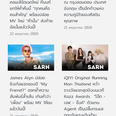
คอนเสิร์ตเฉดใหม่ ที่นนท์
ณ กรุงลอนดอน ประเทศ
ยกให้ค่ำคืนนี้ “ทุกคนคือ
อังกฤษ เป็นอีกก้าวแห่ง
คนสำคัญ” พร้อมปล่อย
ความภูมิใจของศิลปิน
MV ใหม่ “คำนั้น” ส่งท้าย
คุณภาพ
อัลบั้มแล้ววันนี้!
21 พฤษภาคม 2026
22 พฤษภาคม 2026
James Alyn ปล่อย
iQIYI Original Running
ซิงเกิลแรกของปี “My
Man Thailand คว้า
Friend?” ตอกย้ำความ
รางวัลแรกสุดปังบนเวที
สัมพันธ์ล้ำเส้น เกินคำว่า
Kazz Awards “โอ๊ต -
“เพื่อน” พร้อม MV ให้ชม
เจฟ - อิ้งค์” ตัวแทน
แล้ววันนี้!
Agent เป็นปลื้มกระแส
ตอบรับแรงเกินต้าน
21 พฤษภาคม 2026