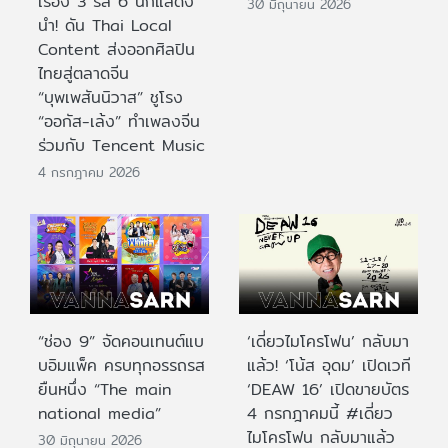
เรื่อง 3 รส 6 นักแสดง
30 มิถุนายน 2026
นำ! ดัน Thai Local
Content ส่งออกศิลปิน
ไทยสู่ตลาดจีน
“บุพเพสันนิวาส” ชูโรง
“ออกัส-เล้ง” ทำเพลงจีน
ร่วมกับ Tencent Music
4 กรกฎาคม 2026
“ช่อง 9” จัดคอนเทนต์แบ
‘เดี่ยวไมโครโฟน’ กลับมา
บอิมแพ็ค ครบทุกอรรถรส
แล้ว! ‘โน้ส อุดม’ เปิดเวที
ยืนหนึ่ง “The main
‘DEAW 16’ เปิดขายบัตร
national media”
4 กรกฎาคมนี้ #เดี่ยว
ไมโครโฟน กลับมาแล้ว
30 มิถุนายน 2026