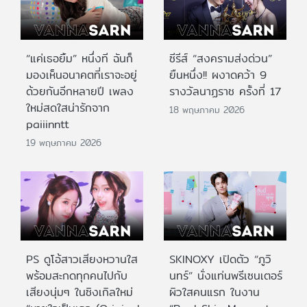
“แค่เธอยิ้ม” หนึ่งที ฉันก็
ซีรีส์ “สงครามส่งด่วน”
มองเห็นอนาคตที่เราจะอยู่
ยืนหนึ่ง!! ผงาดคว้า 9
ด้วยกันอีกหลายปี เพลง
รางวัลนาฏราช ครั้งที่ 17
ใหม่สดใสน่ารักจาก
18 พฤษภาคม 2026
paiiinntt
19 พฤษภาคม 2026
PS ดูโอ้สาวเสียงหวานใส
SKINOXY เปิดตัว “ภูวิ
พร้อมสะกดทุกคนไปกับ
นทร์” นั่งแท่นพรีเซนเตอร์
เสียงนุ่มๆ ในซิงเกิลใหม่
ผิวใสคนแรก ในงาน