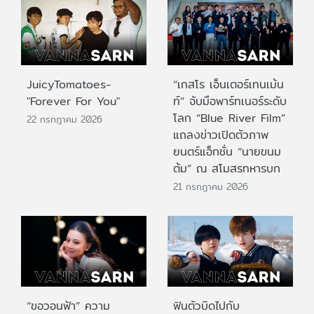
JuicyTomatoes-
“เกสโร เอ็นเตอร์เทนเม้น
"Forever For You"
ท์” จับมือพาร์ทเนอร์ระดับ
โลก “Blue River Film”
22 กรกฎาคม 2026
แถลงข่าวเปิดตัวภาพ
ยนตร์แอ็กชั่น “นายขนม
ต้ม” ณ สโมสรทหารบก
21 กรกฎาคม 2026
“ขอวอนฟ้า” ความ
ฟินตัวบิดไปกับ