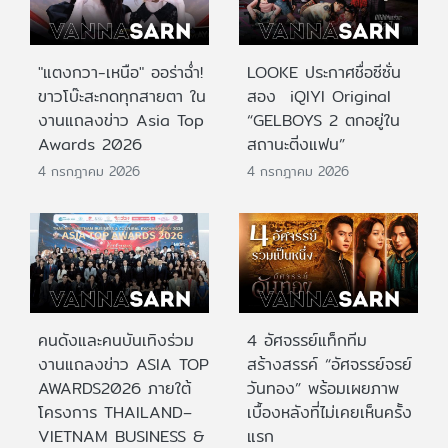
"แตงกวา-เหนือ" ออร่าฉ่ำ!
LOOKE ประกาศชื่อซีซั่น
ขาวโบ๊ะสะกดทุกสายตา ใน
สอง iQIYI Original
งานแถลงข่าว Asia Top
“GELBOYS 2 ตกอยู่ใน
Awards 2026
สถานะติ่งแฟน”
4 กรกฎาคม 2026
4 กรกฎาคม 2026
คนดังและคนบันเทิงร่วม
4 อัศจรรย์แท็กทีม
งานแถลงข่าว ASIA TOP
สร้างสรรค์ “อัศจรรย์จรย์
AWARDS2026 ภายใต้
วันทอง” พร้อมเผยภาพ
โครงการ THAILAND–
เบื้องหลังที่ไม่เคยเห็นครั้ง
VIETNAM BUSINESS &
แรก