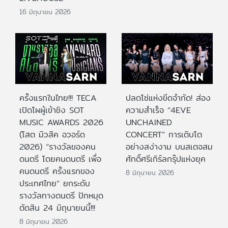
16 มิถุนายน 2026
ครั้งแรกในไทย!!! TECA
ปลดโซ่แห่งขีดจำกัด! ส่อง
เปิดโผผู้เข้าชิง SOT
ความสำเร็จ “4EVE
MUSIC AWARDS 2026
UNCHAINED
(โสต มิวสิค อวอร์ด
CONCERT” การเติบโต
2026) “รางวัลของคน
อย่างสง่างาม บนสเตจสม
ดนตรี โดยคนดนตรี เพื่อ
ศักดิ์ศรีเกิร์ลกรุ๊ปแห่งยุค
คนดนตรี ครั้งแรกของ
8 มิถุนายน 2026
ประเทศไทย” ยกระดับ
รางวัลทางดนตรี ปักหมุด
ตัดสิน 24 มิถุนายนนี้!!!
8 มิถุนายน 2026