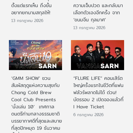
ตั้งแต่แรกเห็น ถึงขั้น
ความเจ็บปวด และกลับมา
อยากยกนามสกุลให้!
เลือกตัวเองอีกครั้ง จาก
‘ขนมจีน กุลมาศ’
13 กรกฎาคม 2026
13 กรกฎาคม 2026
‘GMM SHOW’ ชวน
“FLURE LIFE” คอนเสิร์ต
สัมผัสฤดูแห่งความสุขกับ
ใหญ่ครั้งแรกในชีวิตที่แฟน
Chang Cold Brew
ฟลัวร์พลาดไม่ได้ ด่วน!
Cool Club Presents
บัตรรอบ 2 เปิดจองแล้วที่
‘นั่งเล่น 10’ เทศกาล
I Have Ticket
ดนตรีท่ามกลางธรรมชาติ
6 กรกฎาคม 2026
บรรยากาศดีที่สุดและสบาย
ที่สุดปักหมุด 19 ธันวาคม