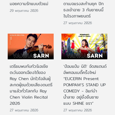
มอยความรักแบบตัวแม่
ดาเมจแรงสะท้านยุค ปัก
ธงเข้าฉาย 3 กันยายนนี้
29 พฤษภาคม 2026
ในโรงภาพยนตร์
27 พฤษภาคม 2026
เตรียมพบกับทัวร์เอเชีย
‘ป๋อมแป๋ม นิติ’ จัดสแตนด์
ตะวันออกเฉียงใต้ของ
อัพคอมเมดี้ครั้งใหม่
Ray Chen นักไวโอลินผู้
“EUCERIN Present
สะกดผู้ชมด้วยเสียงดนตรี
POMPAM’S STAND UP
มาแล้วทั่วโลกกับ Ray
COMEDY - อิแก่บ้า
Chen Violin Recital
น้ำลาย อยู่ยั้งยืนยาย
2026
แบบ SHINE ชรา”
27 พฤษภาคม 2026
27 พฤษภาคม 2026