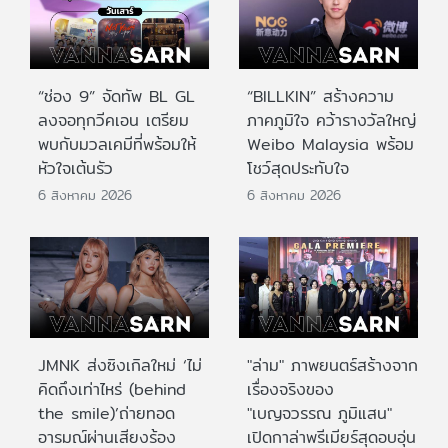
“ช่อง 9” จัดทัพ BL GL
“BILLKIN” สร้างความ
ลงจอทุกวีคเอน เตรียม
ภาคภูมิใจ คว้ารางวัลใหญ่
พบกับมวลเคมีที่พร้อมให้
Weibo Malaysia พร้อม
หัวใจเต้นรัว
โชว์สุดประทับใจ
6 สิงหาคม 2026
6 สิงหาคม 2026
JMNK ส่งซิงเกิลใหม่ ‘ไม่
"ล่าม" ภาพยนตร์สร้างจาก
คิดถึงเท่าไหร่ (behind
เรื่องจริงของ
the smile)’ถ่ายทอด
"เบญจวรรณ ภูมิแสน"
อารมณ์ผ่านเสียงร้อง
เปิดกาล่าพรีเมียร์สุดอบอุ่น