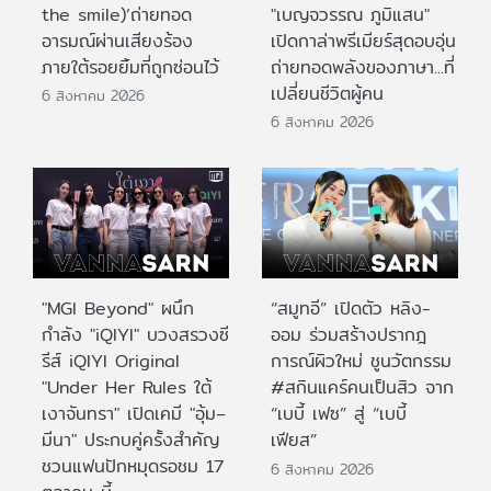
the smile)’ถ่ายทอด
"เบญจวรรณ ภูมิแสน"
อารมณ์ผ่านเสียงร้อง
เปิดกาล่าพรีเมียร์สุดอบอุ่น
ภายใต้รอยยิ้มที่ถูกซ่อนไว้
ถ่ายทอดพลังของภาษา...ที่
เปลี่ยนชีวิตผู้คน
6 สิงหาคม 2026
6 สิงหาคม 2026
"MGI Beyond" ผนึก
“สมูทอี” เปิดตัว หลิง-
กำลัง "iQIYI" บวงสรวงซี
ออม ร่วมสร้างปรากฎ
รีส์ iQIYI Original
การณ์ผิวใหม่ ชูนวัตกรรม
"Under Her Rules ใต้
#สกินแคร์คนเป็นสิว จาก
เงาจันทรา" เปิดเคมี "อุ้ม–
“เบบี้ เฟซ” สู่ “เบบี้
มีนา" ประกบคู่ครั้งสำคัญ
เฟียส”
ชวนแฟนปักหมุดรอชม 17
6 สิงหาคม 2026