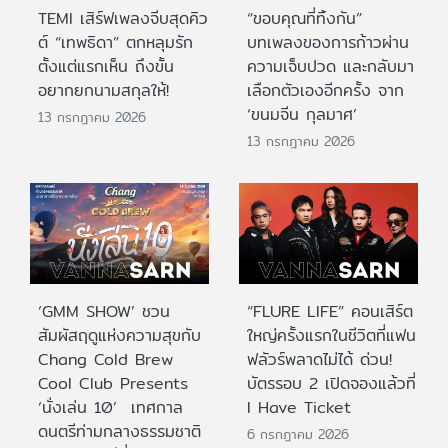
TEMI เสิร์ฟเพลงจีบสุดคิว
“ขอบคุณที่ทิ้งกัน”
ต์ “เทพธิดา” ตกหลุมรัก
บทเพลงของการก้าวผ่าน
ตั้งแต่แรกเห็น ถึงขั้น
ความเจ็บปวด และกลับมา
อยากยกนามสกุลให้!
เลือกตัวเองอีกครั้ง จาก
‘ขนมจีน กุลมาศ’
13 กรกฎาคม 2026
13 กรกฎาคม 2026
‘GMM SHOW’ ชวน
“FLURE LIFE” คอนเสิร์ต
สัมผัสฤดูแห่งความสุขกับ
ใหญ่ครั้งแรกในชีวิตที่แฟน
Chang Cold Brew
ฟลัวร์พลาดไม่ได้ ด่วน!
Cool Club Presents
บัตรรอบ 2 เปิดจองแล้วที่
‘นั่งเล่น 10’ เทศกาล
I Have Ticket
ดนตรีท่ามกลางธรรมชาติ
6 กรกฎาคม 2026