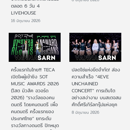
ตลอด 6 วัน 4
LIVEHOUSE
16 มิถุนายน 2026
ครั้งแรกในไทย!!! TECA
ปลดโซ่แห่งขีดจำกัด! ส่อง
เปิดโผผู้เข้าชิง SOT
ความสำเร็จ “4EVE
MUSIC AWARDS 2026
UNCHAINED
(โสต มิวสิค อวอร์ด
CONCERT” การเติบโต
2026) “รางวัลของคน
อย่างสง่างาม บนสเตจสม
ดนตรี โดยคนดนตรี เพื่อ
ศักดิ์ศรีเกิร์ลกรุ๊ปแห่งยุค
คนดนตรี ครั้งแรกของ
8 มิถุนายน 2026
ประเทศไทย” ยกระดับ
รางวัลทางดนตรี ปักหมุด