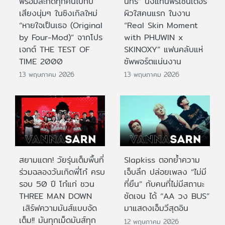
พร้อมสะกดทุกคนไปกับ
นทร์” นั่งแท่นพรีเซนเตอร์
เสียงนุ่มๆ ในซิงเกิลใหม่
ผิวใสคนแรก ในงาน
“หายใจเป็นเธอ (Original
“Real Skin Moment
by Four-Mod)” จากโปร
with PHUWIN x
เจกต์ THE TEST OF
SKINOXY” แฟนคลับแห่
TIME 2000
ซัพพอร์ตแน่นงาน
13 พฤษภาคม 2026
13 พฤษภาคม 2026
สยามแตก! วัยรุ่นเต็มพื้นที่
Slapkiss ตอกย้ำความ
ร่วมฉลองวันเกิดพี่โก๋ ครบ
เจ็บลึก ปล่อยเพลง “ไม่มี
รอบ 50 ปี โก๋แก่ ชวน
ที่ยืน” กับคนที่ไม่มีสถานะ
THREE MAN DOWN
ชัดเจน ได้ “AA วง BUS”
เสิร์ฟความมันส์แบบจัด
มาแสดงเอ็มวีสุดอิน
เต็ม!! มันทุกเม็ดมันส์ทุก
12 พฤษภาคม 2026