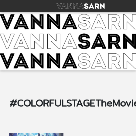
#COLORFULSTAGETheMovi