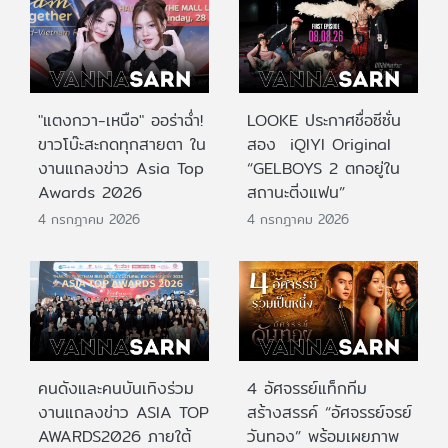
"แตงกวา-เหนือ" ออร่าฉ่ำ!
LOOKE ประกาศชื่อซีซั่น
ขาวโบ๊ะสะกดทุกสายตา ใน
สอง iQIYI Original
งานแถลงข่าว Asia Top
“GELBOYS 2 ตกอยู่ใน
Awards 2026
สถานะติ่งแฟน”
4 กรกฎาคม 2026
4 กรกฎาคม 2026
คนดังและคนบันเทิงร่วม
4 อัศจรรย์แท็กทีม
งานแถลงข่าว ASIA TOP
สร้างสรรค์ “อัศจรรย์จรย์
AWARDS2026 ภายใต้
วันทอง” พร้อมเผยภาพ