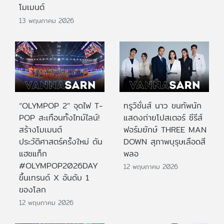
โมเมนต์
13 พฤษภาคม 2026
“OLYMPOP 2” จุดไฟ T-
ทรูวิชั่นส์ นาว ขนทัพนัก
POP สะเทือนทั้งไทม์ไลน์!
แสดงถ่ายโปสเตอร์ ซีรีส์
สร้างโมเมนต์
ฟอร์มยักษ์ THREE MAN
ประวัติศาสตร์ครั้งใหม่ ดัน
DOWN สุภาพบุรุษเลือดสี
แฮชแท็ก
พลอ
#OLYMPOP2026DAY
12 พฤษภาคม 2026
ขึ้นเทรนด์ X อันดับ 1
ของโลก
12 พฤษภาคม 2026