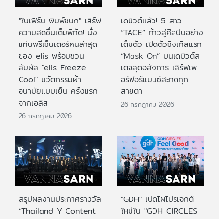
"ใบเฟิร์น พิมพ์ชนก" เสิร์ฟ
เดบิวต์แล้ว! 5 สาว
ความสดชื่นเต็มพิกัด! นั่ง
“TACE” ก้าวสู่ศิลปินอย่าง
แท่นพรีเซ็นเตอร์คนล่าสุด
เต็มตัว เปิดตัวซิงเกิลแรก
ของ elis พร้อมชวน
“Mask On” บนเดบิวต์ส
สัมผัส "elis Freeze
เตจสุดอลังการ เสิร์ฟเพ
Cool" นวัตกรรมผ้า
อร์ฟอร์แมนซ์สะกดทุก
อนามัยแบบเย็น ครั้งแรก
สายตา
จากเอลิส
26 กรกฎาคม 2026
26 กรกฎาคม 2026
สรุปผลงานประกาศรางวัล
"GDH" เปิดโผโปรเจกต์
“Thailand Y Content
ใหม่ใน "GDH CIRCLES