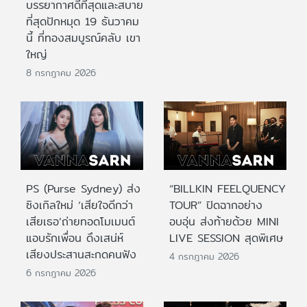
บรรยากาศดีที่สุดและสบาย
ที่สุดปักหมุด 19 ธันวาคม
นี้ ที่ทองสมบูรณ์คลับ เขา
ใหญ่
8 กรกฎาคม 2026
PS (Purse Sydney) ส่ง
“BILLKIN FEELQUENCY
ซิงเกิลใหม่ ‘เสียใจดีกว่า
TOUR” ปิดฉากอย่าง
เสียเธอ’ถ่ายทอดโมเมนต์
อบอุ่น ส่งท้ายด้วย MINI
แอบรักเพื่อน ดึงเสน่ห์
LIVE SESSION สุดพิเศษ
เสียงประสานสะกดคนฟัง
4 กรกฎาคม 2026
6 กรกฎาคม 2026