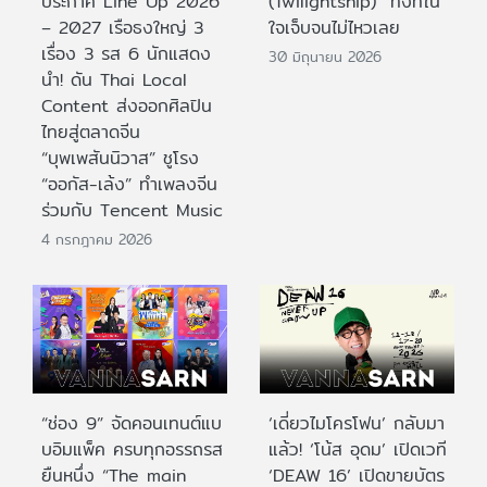
ประกาศ Line Up 2026
(Twilightship)” ทั้งที่ใน
– 2027 เรือธงใหญ่ 3
ใจเจ็บจนไม่ไหวเลย
เรื่อง 3 รส 6 นักแสดง
30 มิถุนายน 2026
นำ! ดัน Thai Local
Content ส่งออกศิลปิน
ไทยสู่ตลาดจีน
“บุพเพสันนิวาส” ชูโรง
“ออกัส-เล้ง” ทำเพลงจีน
ร่วมกับ Tencent Music
4 กรกฎาคม 2026
“ช่อง 9” จัดคอนเทนต์แบ
‘เดี่ยวไมโครโฟน’ กลับมา
บอิมแพ็ค ครบทุกอรรถรส
แล้ว! ‘โน้ส อุดม’ เปิดเวที
ยืนหนึ่ง “The main
‘DEAW 16’ เปิดขายบัตร