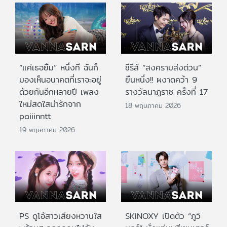
“แค่เธอยิ้ม” หนึ่งที ฉันก็
ซีรีส์ “สงครามส่งด่วน”
มองเห็นอนาคตที่เราจะอยู่
ยืนหนึ่ง!! ผงาดคว้า 9
ด้วยกันอีกหลายปี เพลง
รางวัลนาฏราช ครั้งที่ 17
ใหม่สดใสน่ารักจาก
18 พฤษภาคม 2026
paiiinntt
19 พฤษภาคม 2026
PS ดูโอ้สาวเสียงหวานใส
SKINOXY เปิดตัว “ภูวิ