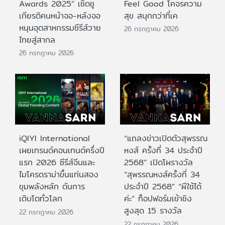
Awards 2025” เชิดชู
Feel Good โคจรความ
เกียรติคนหน้าจอ-หลังจอ
สุข สนุกกว่าที่เค
หนุนอุตสาหกรรมซีรีส์วาย
26 กรกฎาคม 2026
ไทยสู่สากล
26 กรกฎาคม 2026
iQIYI International
“แถลงข่าวเปิดตัวสุพรรณ
เผยเทรนด์คอนเทนต์ครึ่งปี
หงส์ ครั้งที่ 34 ประจำปี
แรก 2026 ซีรีส์จีนและ
2568” เปิดโผรางวัล
ไมโครดราม่าขึ้นแท่นสอง
“สุพรรณหงส์ครั้งที่ 34
ขุมพลังหลัก ดันการ
ประจำปี 2568” “ผีใช้ได้
เติบโตทั่วโลก
ค่ะ” ท็อปฟอร์มเข้าชิง
สูงสุด 15 รางวัล
22 กรกฎาคม 2026
22 กรกฎาคม 2026