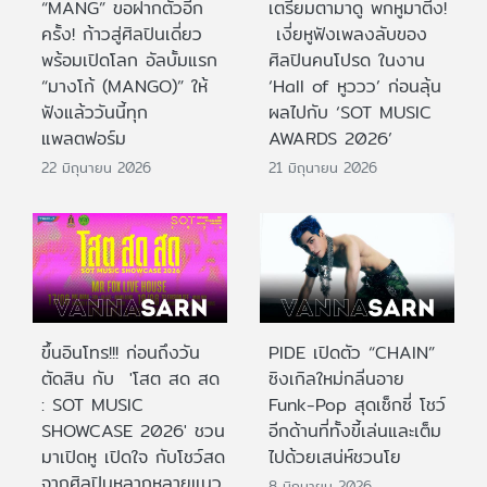
“MANG” ขอฝากตัวอีก
เตรียมตามาดู พกหูมาติ่ง!
ครั้ง! ก้าวสู่ศิลปินเดี่ยว
เงี่ยหูฟังเพลงลับของ
พร้อมเปิดโลก อัลบั้มแรก
ศิลปินคนโปรด ในงาน
“มางโก้ (MANGO)” ให้
‘Hall of หูววว’ ก่อนลุ้น
ฟังแล้ววันนี้ทุก
ผลไปกับ ‘SOT MUSIC
แพลตฟอร์ม
AWARDS 2026’
22 มิถุนายน 2026
21 มิถุนายน 2026
ขึ้นอินโทร!!! ก่อนถึงวัน
PIDE เปิดตัว “CHAIN”
ตัดสิน กับ 'โสต สด สด
ซิงเกิลใหม่กลิ่นอาย
: SOT MUSIC
Funk-Pop สุดเซ็กซี่ โชว์
SHOWCASE 2026' ชวน
อีกด้านที่ทั้งขี้เล่นและเต็ม
มาเปิดหู เปิดใจ กับโชว์สด
ไปด้วยเสน่ห์ชวนโย
จากศิลปินหลากหลายแนว
8 มิถุนายน 2026