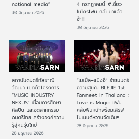
national media”
4 กรกฎาคมนี้ #เดี่ยว
ไมโครโฟน กลับมาแล้ว
30 มิถุนายน 2026
จ้า!!!
30 มิถุนายน 2026
สถาบันดนตรีกัลยาณิ
“เมเบิ้ล–แป้งจี่” ร่ายมนตร์
วัฒนา เปิดตัวโครงการ
ความสุขใน BLEJIE 1st
“MUSIC INDUSTRY
Fanmeet in Thailand :
NEXUS” เชื่อมการศึกษา
Love is Magic แฟน
ศิลปิน และอุตสาหกรรม
คลับฟินหนักพร้อมเสิร์ฟ
ดนตรีไทย สร้างองค์ความ
โมเมนต์หวานจัดเต็ม!!
รู้สู่คนรุ่นใหม่
28 มิถุนายน 2026
28 มิถุนายน 2026