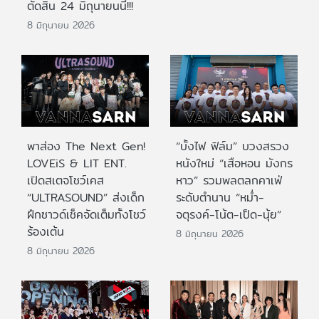
ตัดสิน 24 มิถุนายนนี้!!!
8 มิถุนายน 2026
พาส่อง The Next Gen!
“บั้งไฟ ฟิล์ม” บวงสรวง
LOVEiS & LIT ENT.
หนังใหม่ “เสือหอน มังกร
เปิดสเตจโชว์เคส
หาว” รวมพลตลกคาเฟ่
“ULTRASOUND” ส่งเด็ก
ระดับตำนาน “หม่ำ-
ฝึกซาวด์เช็คจัดเต็มทั้งโชว์
จตุรงค์-โน้ต-เป็ด-นุ้ย”
ร้องเต้น
8 มิถุนายน 2026
8 มิถุนายน 2026