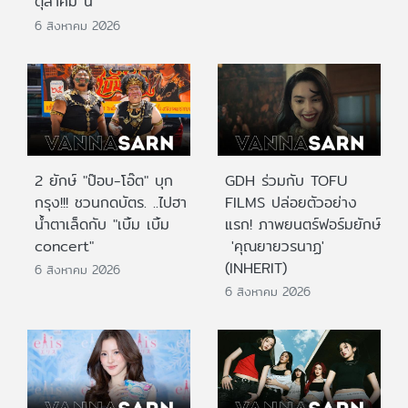
ตุลาคม นี้
6 สิงหาคม 2026
2 ยักษ์ "ป๊อบ-โอ๊ต" บุก
GDH ร่วมกับ TOFU
กรุง!!! ชวนกดบัตร. ..ไปฮา
FILMS ปล่อยตัวอย่าง
น้ำตาเล็ดกับ "เบิ้ม เบิ้ม
แรก! ภาพยนตร์ฟอร์มยักษ์
concert"
'คุณยายวรนาฏ'
(INHERIT)
6 สิงหาคม 2026
6 สิงหาคม 2026