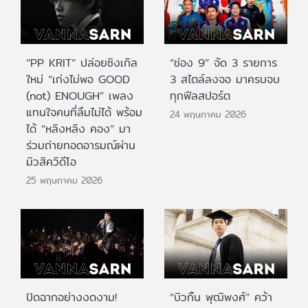
“PP KRIT” ปล่อยซิงเกิล
“ช่อง 9” จัด 3 รายการ
ใหม่ “เก่งไม่พอ GOOD
3 สไตล์ลงจอ มาครบจบ
(not) ENOUGH” เพลง
ทุกฟีลสปอร์ต
แทนใจคนที่ลืมไม่ได้ พร้อม
24 พฤษภาคม 2026
ได้ “หลิงหลิง คอง” มา
ร่วมถ่ายทอดอารมณ์ผ่าน
มิวสิควิดีโอ
25 พฤษภาคม 2026
ปิดฉากอย่างงดงาม!
“บิวกิ้น พุฒิพงศ์” คว้า