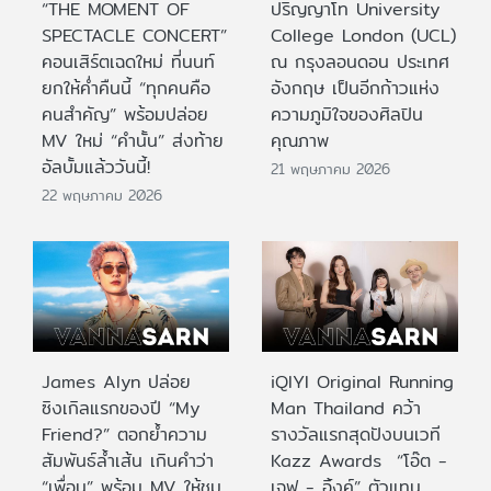
“THE MOMENT OF
ปริญญาโท University
SPECTACLE CONCERT”
College London (UCL)
คอนเสิร์ตเฉดใหม่ ที่นนท์
ณ กรุงลอนดอน ประเทศ
ยกให้ค่ำคืนนี้ “ทุกคนคือ
อังกฤษ เป็นอีกก้าวแห่ง
คนสำคัญ” พร้อมปล่อย
ความภูมิใจของศิลปิน
MV ใหม่ “คำนั้น” ส่งท้าย
คุณภาพ
อัลบั้มแล้ววันนี้!
21 พฤษภาคม 2026
22 พฤษภาคม 2026
James Alyn ปล่อย
iQIYI Original Running
ซิงเกิลแรกของปี “My
Man Thailand คว้า
Friend?” ตอกย้ำความ
รางวัลแรกสุดปังบนเวที
สัมพันธ์ล้ำเส้น เกินคำว่า
Kazz Awards “โอ๊ต -
“เพื่อน” พร้อม MV ให้ชม
เจฟ - อิ้งค์” ตัวแทน