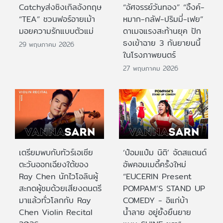
Catchyส่งซิงเกิลอังกฤษ
“อัศจรรย์วันทอง” “อิ้งค์-
“TEA” ชวนฟอร์อายเม้า
หมาก-กลัฟ-ปริมมี่-เฟย”
มอยความรักแบบตัวแม่
ดาเมจแรงสะท้านยุค ปัก
ธงเข้าฉาย 3 กันยายนนี้
29 พฤษภาคม 2026
ในโรงภาพยนตร์
27 พฤษภาคม 2026
เตรียมพบกับทัวร์เอเชีย
‘ป๋อมแป๋ม นิติ’ จัดสแตนด์
ตะวันออกเฉียงใต้ของ
อัพคอมเมดี้ครั้งใหม่
Ray Chen นักไวโอลินผู้
“EUCERIN Present
สะกดผู้ชมด้วยเสียงดนตรี
POMPAM’S STAND UP
มาแล้วทั่วโลกกับ Ray
COMEDY - อิแก่บ้า
Chen Violin Recital
น้ำลาย อยู่ยั้งยืนยาย