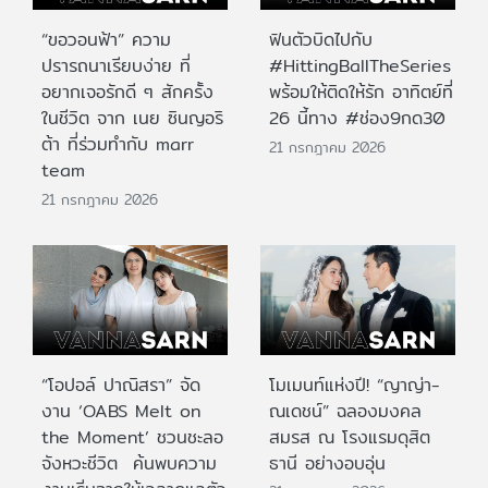
“ขอวอนฟ้า” ความ
ฟินตัวบิดไปกับ
ปรารถนาเรียบง่าย ที่
#HittingBallTheSeries
อยากเจอรักดี ๆ สักครั้ง
พร้อมให้ติดให้รัก อาทิตย์ที่
ในชีวิต จาก เนย ซินญอริ
26 นี้ทาง #ช่อง9กด30
ต้า ที่ร่วมทำกับ marr
21 กรกฎาคม 2026
team
21 กรกฎาคม 2026
“โอปอล์ ปาณิสรา” จัด
โมเมนท์แห่งปี! “ญาญ่า-
งาน ‘OABS Melt on
ณเดชน์” ฉลองมงคล
the Moment’ ชวนชะลอ
สมรส ณ โรงแรมดุสิต
จังหวะชีวิต ค้นพบความ
ธานี อย่างอบอุ่น