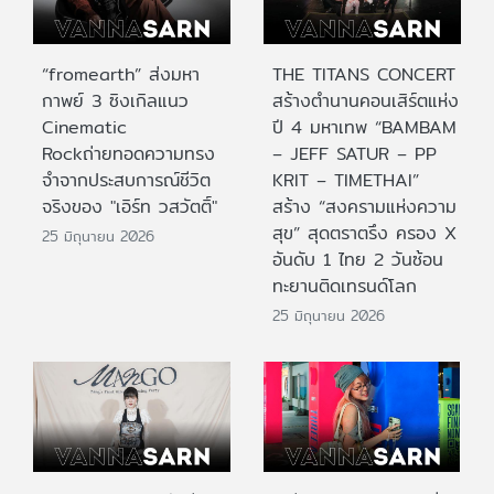
“fromearth” ส่งมหา
THE TITANS CONCERT
กาพย์ 3 ซิงเกิลแนว
สร้างตำนานคอนเสิร์ตแห่ง
Cinematic
ปี 4 มหาเทพ “BAMBAM
Rockถ่ายทอดความทรง
– JEFF SATUR – PP
จำจากประสบการณ์ชีวิต
KRIT – TIMETHAI”
จริงของ "เอิร์ท วสวัตติ์"
สร้าง “สงครามแห่งความ
สุข” สุดตราตรึง ครอง X
25 มิถุนายน 2026
อันดับ 1 ไทย 2 วันซ้อน
ทะยานติดเทรนด์โลก
25 มิถุนายน 2026