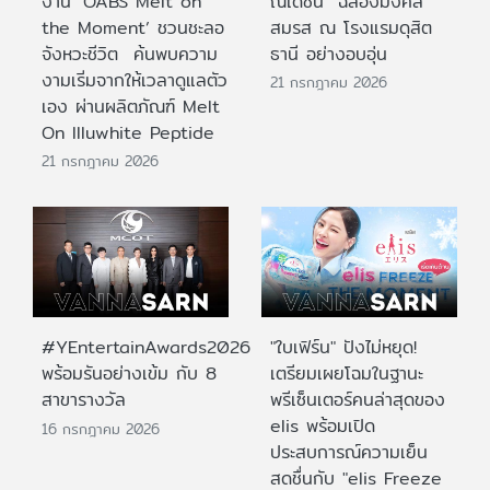
งาน ‘OABS Melt on
ณเดชน์” ฉลองมงคล
the Moment’ ชวนชะลอ
สมรส ณ โรงแรมดุสิต
จังหวะชีวิต ค้นพบความ
ธานี อย่างอบอุ่น
งามเริ่มจากให้เวลาดูแลตัว
21 กรกฎาคม 2026
เอง ผ่านผลิตภัณฑ์ Melt
On Illuwhite Peptide
21 กรกฎาคม 2026
#YEntertainAwards2026
"ใบเฟิร์น" ปังไม่หยุด!
พร้อมรันอย่างเข้ม กับ 8
เตรียมเผยโฉมในฐานะ
สาขารางวัล
พรีเซ็นเตอร์คนล่าสุดของ
elis พร้อมเปิด
16 กรกฎาคม 2026
ประสบการณ์ความเย็น
สดชื่นกับ "elis Freeze