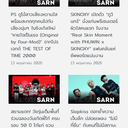
PS ดูโอ้สาวเสียงหวานใส
SKINOXY เปิดตัว “ภูวิ
พร้อมสะกดทุกคนไปกับ
นทร์” นั่งแท่นพรีเซนเตอร์
เสียงนุ่มๆ ในซิงเกิลใหม่
ผิวใสคนแรก ในงาน
“หายใจเป็นเธอ (Original
“Real Skin Moment
by Four-Mod)” จากโปร
with PHUWIN x
เจกต์ THE TEST OF
SKINOXY” แฟนคลับแห่
TIME 2000
ซัพพอร์ตแน่นงาน
13 พฤษภาคม 2026
13 พฤษภาคม 2026
สยามแตก! วัยรุ่นเต็มพื้นที่
Slapkiss ตอกย้ำความ
ร่วมฉลองวันเกิดพี่โก๋ ครบ
เจ็บลึก ปล่อยเพลง “ไม่มี
รอบ 50 ปี โก๋แก่ ชวน
ที่ยืน” กับคนที่ไม่มีสถานะ