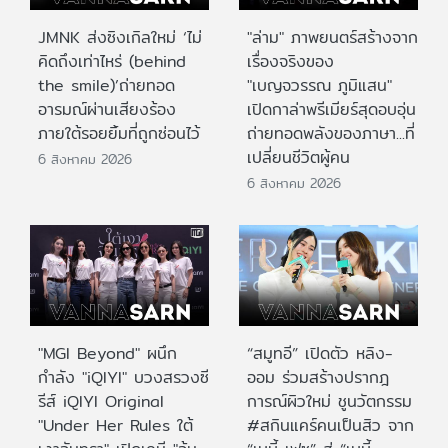
JMNK ส่งซิงเกิลใหม่ ‘ไม่
"ล่าม" ภาพยนตร์สร้างจาก
คิดถึงเท่าไหร่ (behind
เรื่องจริงของ
the smile)’ถ่ายทอด
"เบญจวรรณ ภูมิแสน"
อารมณ์ผ่านเสียงร้อง
เปิดกาล่าพรีเมียร์สุดอบอุ่น
ภายใต้รอยยิ้มที่ถูกซ่อนไว้
ถ่ายทอดพลังของภาษา...ที่
เปลี่ยนชีวิตผู้คน
6 สิงหาคม 2026
6 สิงหาคม 2026
"MGI Beyond" ผนึก
“สมูทอี” เปิดตัว หลิง-
กำลัง "iQIYI" บวงสรวงซี
ออม ร่วมสร้างปรากฎ
รีส์ iQIYI Original
การณ์ผิวใหม่ ชูนวัตกรรม
"Under Her Rules ใต้
#สกินแคร์คนเป็นสิว จาก