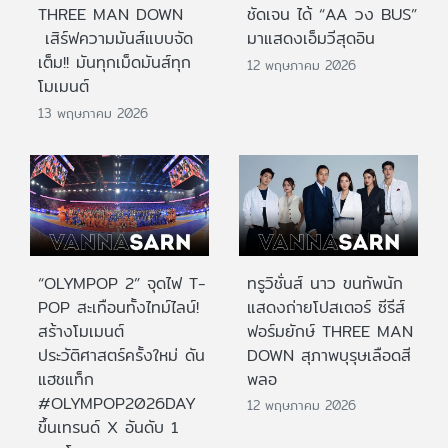
THREE MAN DOWN
ชัดเจน ได้ “AA วง BUS”
เสิร์ฟความมันส์แบบจัด
มาแสดงเอ็มวีสุดอิน
เต็ม!! มันทุกเม็ดมันส์ทุก
12 พฤษภาคม 2026
โมเมนต์
13 พฤษภาคม 2026
“OLYMPOP 2” จุดไฟ T-
ทรูวิชั่นส์ นาว ขนทัพนัก
POP สะเทือนทั้งไทม์ไลน์!
แสดงถ่ายโปสเตอร์ ซีรีส์
สร้างโมเมนต์
ฟอร์มยักษ์ THREE MAN
ประวัติศาสตร์ครั้งใหม่ ดัน
DOWN สุภาพบุรุษเลือดสี
แฮชแท็ก
พลอ
#OLYMPOP2026DAY
12 พฤษภาคม 2026
ขึ้นเทรนด์ X อันดับ 1