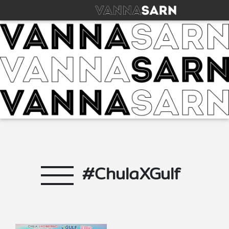
#ChulaXGulf