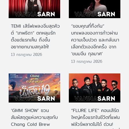
TEMI เสิร์ฟเพลงจีบสุดคิว
“ขอบคุณที่ทิ้งกัน”
ต์ “เทพธิดา” ตกหลุมรัก
บทเพลงของการก้าวผ่าน
ตั้งแต่แรกเห็น ถึงขั้น
ความเจ็บปวด และกลับมา
อยากยกนามสกุลให้!
เลือกตัวเองอีกครั้ง จาก
‘ขนมจีน กุลมาศ’
13 กรกฎาคม 2026
13 กรกฎาคม 2026
‘GMM SHOW’ ชวน
“FLURE LIFE” คอนเสิร์ต
สัมผัสฤดูแห่งความสุขกับ
ใหญ่ครั้งแรกในชีวิตที่แฟน
Chang Cold Brew
ฟลัวร์พลาดไม่ได้ ด่วน!