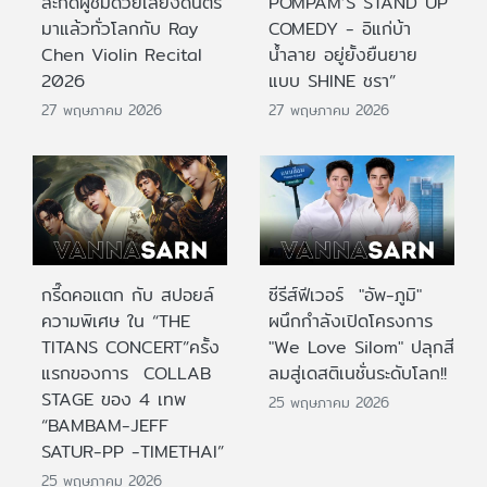
สะกดผู้ชมด้วยเสียงดนตรี
POMPAM’S STAND UP
มาแล้วทั่วโลกกับ Ray
COMEDY - อิแก่บ้า
Chen Violin Recital
น้ำลาย อยู่ยั้งยืนยาย
2026
แบบ SHINE ชรา”
27 พฤษภาคม 2026
27 พฤษภาคม 2026
กรี๊ดคอแตก กับ สปอยล์
ซีรีส์ฟีเวอร์ "อัพ-ภูมิ"
ความพิเศษ ใน “THE
ผนึกกำลังเปิดโครงการ
TITANS CONCERT”ครั้ง
"We Love Silom" ปลุกสี
แรกของการ COLLAB
ลมสู่เดสติเนชั่นระดับโลก!!
STAGE ของ 4 เทพ
25 พฤษภาคม 2026
“BAMBAM-JEFF
SATUR-PP -TIMETHAI”
25 พฤษภาคม 2026