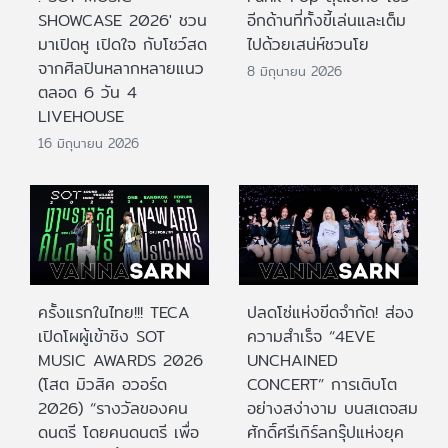
SHOWCASE 2026' ชวน
อีกด้านที่ทั้งขี้เล่นและเต็ม
มาเปิดหู เปิดใจ กับโชว์สด
ไปด้วยเสน่ห์ชวนโย
จากศิลปินหลากหลายแนว
8 มิถุนายน 2026
ตลอด 6 วัน 4
LIVEHOUSE
16 มิถุนายน 2026
ครั้งแรกในไทย!!! TECA
ปลดโซ่แห่งขีดจำกัด! ส่อง
เปิดโผผู้เข้าชิง SOT
ความสำเร็จ “4EVE
MUSIC AWARDS 2026
UNCHAINED
(โสต มิวสิค อวอร์ด
CONCERT” การเติบโต
2026) “รางวัลของคน
อย่างสง่างาม บนสเตจสม
ดนตรี โดยคนดนตรี เพื่อ
ศักดิ์ศรีเกิร์ลกรุ๊ปแห่งยุค