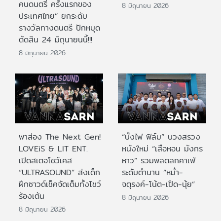
คนดนตรี ครั้งแรกของ
8 มิถุนายน 2026
ประเทศไทย” ยกระดับ
รางวัลทางดนตรี ปักหมุด
ตัดสิน 24 มิถุนายนนี้!!!
8 มิถุนายน 2026
พาส่อง The Next Gen!
“บั้งไฟ ฟิล์ม” บวงสรวง
LOVEiS & LIT ENT.
หนังใหม่ “เสือหอน มังกร
เปิดสเตจโชว์เคส
หาว” รวมพลตลกคาเฟ่
“ULTRASOUND” ส่งเด็ก
ระดับตำนาน “หม่ำ-
ฝึกซาวด์เช็คจัดเต็มทั้งโชว์
จตุรงค์-โน้ต-เป็ด-นุ้ย”
ร้องเต้น
8 มิถุนายน 2026
8 มิถุนายน 2026