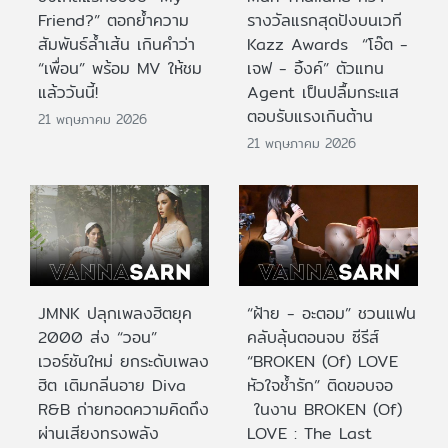
Friend?” ตอกย้ำความ
รางวัลแรกสุดปังบนเวที
สัมพันธ์ล้ำเส้น เกินคำว่า
Kazz Awards “โอ๊ต -
“เพื่อน” พร้อม MV ให้ชม
เจฟ - อิ้งค์” ตัวแทน
แล้ววันนี้!
Agent เป็นปลื้มกระแส
ตอบรับแรงเกินต้าน
21 พฤษภาคม 2026
21 พฤษภาคม 2026
JMNK ปลุกเพลงฮิตยุค
“ฝ้าย - อะตอม” ชวนแฟน
2000 ส่ง “วอน”
คลับลุ้นตอนจบ ซีรีส์
เวอร์ชันใหม่ ยกระดับเพลง
“BROKEN (Of) LOVE
ฮิต เติมกลิ่นอาย Diva
หัวใจช้ำรัก” ติดขอบจอ
R&B ถ่ายทอดความคิดถึง
ในงาน BROKEN (Of)
ผ่านเสียงทรงพลัง
LOVE : The Last