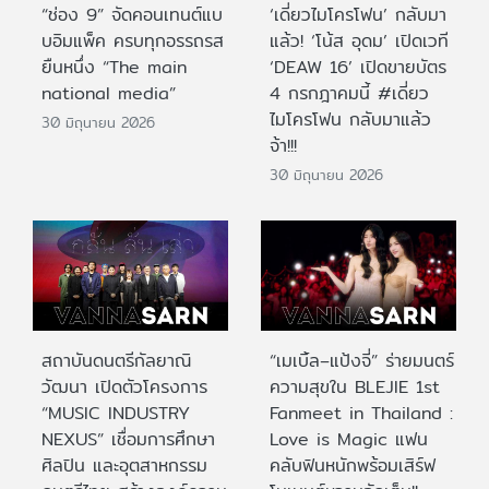
“ช่อง 9” จัดคอนเทนต์แบ
‘เดี่ยวไมโครโฟน’ กลับมา
บอิมแพ็ค ครบทุกอรรถรส
แล้ว! ‘โน้ส อุดม’ เปิดเวที
ยืนหนึ่ง “The main
‘DEAW 16’ เปิดขายบัตร
national media”
4 กรกฎาคมนี้ #เดี่ยว
ไมโครโฟน กลับมาแล้ว
30 มิถุนายน 2026
จ้า!!!
30 มิถุนายน 2026
สถาบันดนตรีกัลยาณิ
“เมเบิ้ล–แป้งจี่” ร่ายมนตร์
วัฒนา เปิดตัวโครงการ
ความสุขใน BLEJIE 1st
“MUSIC INDUSTRY
Fanmeet in Thailand :
NEXUS” เชื่อมการศึกษา
Love is Magic แฟน
ศิลปิน และอุตสาหกรรม
คลับฟินหนักพร้อมเสิร์ฟ