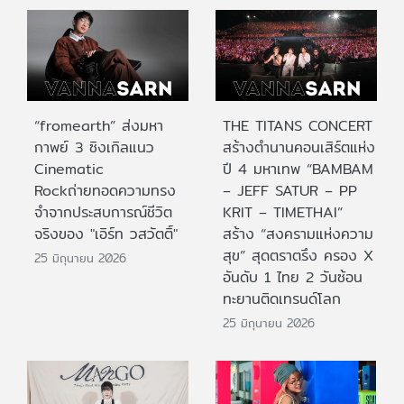
“fromearth” ส่งมหา
THE TITANS CONCERT
กาพย์ 3 ซิงเกิลแนว
สร้างตำนานคอนเสิร์ตแห่ง
Cinematic
ปี 4 มหาเทพ “BAMBAM
Rockถ่ายทอดความทรง
– JEFF SATUR – PP
จำจากประสบการณ์ชีวิต
KRIT – TIMETHAI”
จริงของ "เอิร์ท วสวัตติ์"
สร้าง “สงครามแห่งความ
สุข” สุดตราตรึง ครอง X
25 มิถุนายน 2026
อันดับ 1 ไทย 2 วันซ้อน
ทะยานติดเทรนด์โลก
25 มิถุนายน 2026