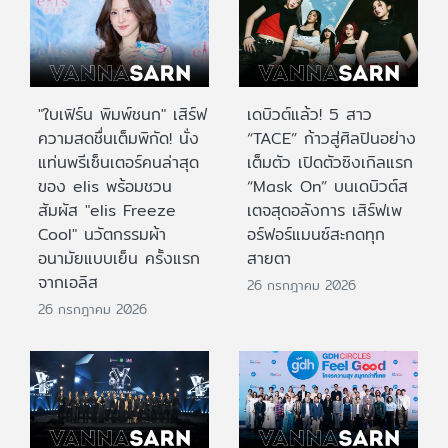
"ใบเฟิร์น พิมพ์ชนก" เสิร์ฟ
เดบิวต์แล้ว! 5 สาว
ความสดชื่นเต็มพิกัด! นั่ง
“TACE” ก้าวสู่ศิลปินอย่าง
แท่นพรีเซ็นเตอร์คนล่าสุด
เต็มตัว เปิดตัวซิงเกิลแรก
ของ elis พร้อมชวน
“Mask On” บนเดบิวต์ส
สัมผัส "elis Freeze
เตจสุดอลังการ เสิร์ฟเพ
Cool" นวัตกรรมผ้า
อร์ฟอร์แมนซ์สะกดทุก
อนามัยแบบเย็น ครั้งแรก
สายตา
จากเอลิส
26 กรกฎาคม 2026
26 กรกฎาคม 2026