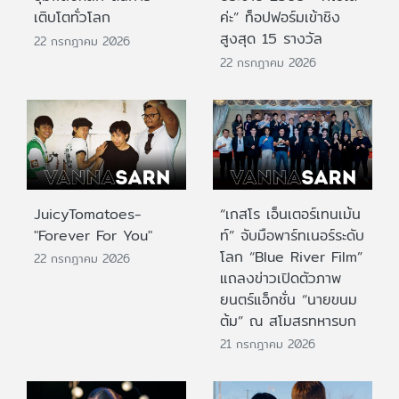
เติบโตทั่วโลก
ค่ะ” ท็อปฟอร์มเข้าชิง
สูงสุด 15 รางวัล
22 กรกฎาคม 2026
22 กรกฎาคม 2026
JuicyTomatoes-
“เกสโร เอ็นเตอร์เทนเม้น
"Forever For You"
ท์” จับมือพาร์ทเนอร์ระดับ
โลก “Blue River Film”
22 กรกฎาคม 2026
แถลงข่าวเปิดตัวภาพ
ยนตร์แอ็กชั่น “นายขนม
ต้ม” ณ สโมสรทหารบก
21 กรกฎาคม 2026