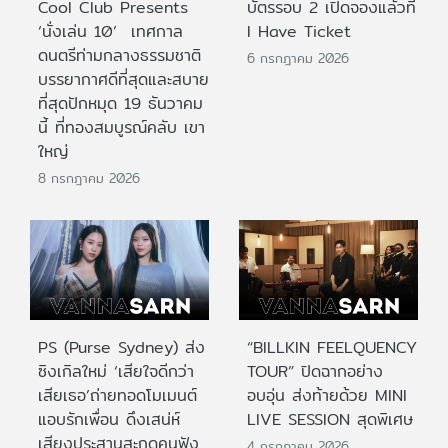
Cool Club Presents
บัตรรอบ 2 เปิดจองแล้วที่
‘นั่งเล่น 10’ เทศกาล
I Have Ticket
ดนตรีท่ามกลางธรรมชาติ
6 กรกฎาคม 2026
บรรยากาศดีที่สุดและสบาย
ที่สุดปักหมุด 19 ธันวาคม
นี้ ที่ทองสมบูรณ์คลับ เขา
ใหญ่
8 กรกฎาคม 2026
PS (Purse Sydney) ส่ง
“BILLKIN FEELQUENCY
ซิงเกิลใหม่ ‘เสียใจดีกว่า
TOUR” ปิดฉากอย่าง
เสียเธอ’ถ่ายทอดโมเมนต์
อบอุ่น ส่งท้ายด้วย MINI
แอบรักเพื่อน ดึงเสน่ห์
LIVE SESSION สุดพิเศษ
เสียงประสานสะกดคนฟัง
4 กรกฎาคม 2026