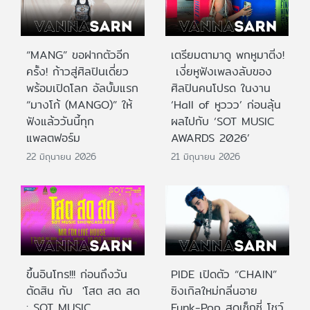
“MANG” ขอฝากตัวอีก
เตรียมตามาดู พกหูมาติ่ง!
ครั้ง! ก้าวสู่ศิลปินเดี่ยว
เงี่ยหูฟังเพลงลับของ
พร้อมเปิดโลก อัลบั้มแรก
ศิลปินคนโปรด ในงาน
“มางโก้ (MANGO)” ให้
‘Hall of หูววว’ ก่อนลุ้น
ฟังแล้ววันนี้ทุก
ผลไปกับ ‘SOT MUSIC
แพลตฟอร์ม
AWARDS 2026’
22 มิถุนายน 2026
21 มิถุนายน 2026
ขึ้นอินโทร!!! ก่อนถึงวัน
PIDE เปิดตัว “CHAIN”
ตัดสิน กับ 'โสต สด สด
ซิงเกิลใหม่กลิ่นอาย
: SOT MUSIC
Funk-Pop สุดเซ็กซี่ โชว์