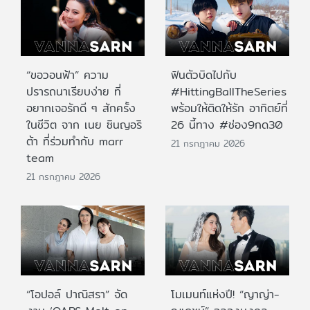
“ขอวอนฟ้า” ความ
ฟินตัวบิดไปกับ
ปรารถนาเรียบง่าย ที่
#HittingBallTheSeries
อยากเจอรักดี ๆ สักครั้ง
พร้อมให้ติดให้รัก อาทิตย์ที่
ในชีวิต จาก เนย ซินญอริ
26 นี้ทาง #ช่อง9กด30
ต้า ที่ร่วมทำกับ marr
21 กรกฎาคม 2026
team
21 กรกฎาคม 2026
“โอปอล์ ปาณิสรา” จัด
โมเมนท์แห่งปี! “ญาญ่า-