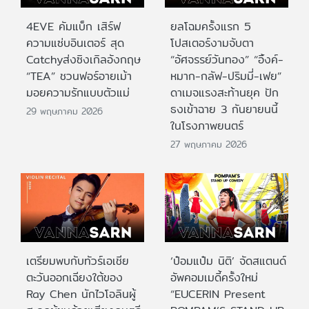
4EVE คัมแบ็ก เสิร์ฟ
ยลโฉมครั้งแรก 5
ความแซ่บอินเตอร์ สุด
โปสเตอร์งามจับตา
Catchyส่งซิงเกิลอังกฤษ
“อัศจรรย์วันทอง” “อิ้งค์-
“TEA” ชวนฟอร์อายเม้า
หมาก-กลัฟ-ปริมมี่-เฟย”
มอยความรักแบบตัวแม่
ดาเมจแรงสะท้านยุค ปัก
ธงเข้าฉาย 3 กันยายนนี้
29 พฤษภาคม 2026
ในโรงภาพยนตร์
27 พฤษภาคม 2026
เตรียมพบกับทัวร์เอเชีย
‘ป๋อมแป๋ม นิติ’ จัดสแตนด์
ตะวันออกเฉียงใต้ของ
อัพคอมเมดี้ครั้งใหม่
Ray Chen นักไวโอลินผู้
“EUCERIN Present