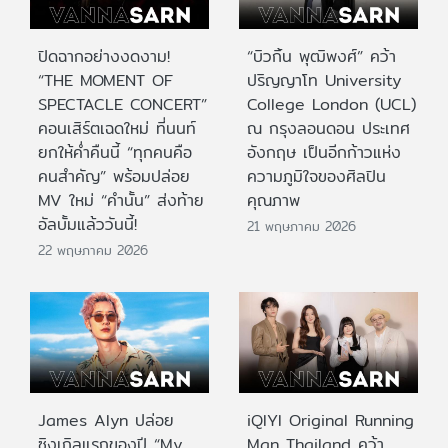
ปิดฉากอย่างงดงาม!
“บิวกิ้น พุฒิพงศ์” คว้า
“THE MOMENT OF
ปริญญาโท University
SPECTACLE CONCERT”
College London (UCL)
คอนเสิร์ตเฉดใหม่ ที่นนท์
ณ กรุงลอนดอน ประเทศ
ยกให้ค่ำคืนนี้ “ทุกคนคือ
อังกฤษ เป็นอีกก้าวแห่ง
คนสำคัญ” พร้อมปล่อย
ความภูมิใจของศิลปิน
MV ใหม่ “คำนั้น” ส่งท้าย
คุณภาพ
อัลบั้มแล้ววันนี้!
21 พฤษภาคม 2026
22 พฤษภาคม 2026
James Alyn ปล่อย
iQIYI Original Running
ซิงเกิลแรกของปี “My
Man Thailand คว้า