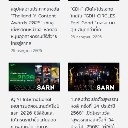
สรุปผลงานประกาศรางวัล
"GDH" เปิดโผโปรเจกต์
“Thailand Y Content
ใหม่ใน "GDH CIRCLES
Awards 2025” เชิดชู
Feel Good โคจรความ
เกียรติคนหน้าจอ-หลังจอ
สุข สนุกกว่าที่เค
หนุนอุตสาหกรรมซีรีส์วาย
26 กรกฎาคม 2026
ไทยสู่สากล
26 กรกฎาคม 2026
iQIYI International
“แถลงข่าวเปิดตัวสุพรรณ
เผยเทรนด์คอนเทนต์ครึ่งปี
หงส์ ครั้งที่ 34 ประจำปี
แรก 2026 ซีรีส์จีนและ
2568” เปิดโผรางวัล
ไมโครดราม่าขึ้นแท่นสอง
“สุพรรณหงส์ครั้งที่ 34
ขุมพลังหลัก ดันการ
ประจำปี 2568” “ผีใช้ได้