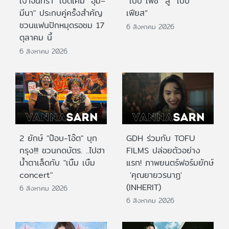
เงาจันทรา" เปิดเคมี "อุ้ม–
“เบบี้ เฟซ” สู่ “เบบี้
มีนา" ประกบคู่ครั้งสำคัญ
เฟียส”
ชวนแฟนปักหมุดรอชม 17
6 สิงหาคม 2026
ตุลาคม นี้
6 สิงหาคม 2026
2 ยักษ์ "ป๊อบ-โอ๊ต" บุก
GDH ร่วมกับ TOFU
กรุง!!! ชวนกดบัตร. ..ไปฮา
FILMS ปล่อยตัวอย่าง
น้ำตาเล็ดกับ "เบิ้ม เบิ้ม
แรก! ภาพยนตร์ฟอร์มยักษ์
concert"
'คุณยายวรนาฏ'
(INHERIT)
6 สิงหาคม 2026
6 สิงหาคม 2026