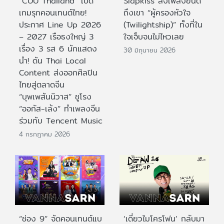
“CUU Thailand” เปิด
Slapkiss ส่งเพลงยินดี
เกมรุกคอนเทนต์ไทย!
ถึงเขา “ผู้ครองหัวใจ
ประกาศ Line Up 2026
(Twilightship)” ทั้งที่ใน
– 2027 เรือธงใหญ่ 3
ใจเจ็บจนไม่ไหวเลย
เรื่อง 3 รส 6 นักแสดง
30 มิถุนายน 2026
นำ! ดัน Thai Local
Content ส่งออกศิลปิน
ไทยสู่ตลาดจีน
“บุพเพสันนิวาส” ชูโรง
“ออกัส-เล้ง” ทำเพลงจีน
ร่วมกับ Tencent Music
4 กรกฎาคม 2026
“ช่อง 9” จัดคอนเทนต์แบ
‘เดี่ยวไมโครโฟน’ กลับมา