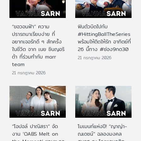
“ขอวอนฟ้า” ความ
ฟินตัวบิดไปกับ
ปรารถนาเรียบง่าย ที่
#HittingBallTheSeries
อยากเจอรักดี ๆ สักครั้ง
พร้อมให้ติดให้รัก อาทิตย์ที่
ในชีวิต จาก เนย ซินญอริ
26 นี้ทาง #ช่อง9กด30
ต้า ที่ร่วมทำกับ marr
21 กรกฎาคม 2026
team
21 กรกฎาคม 2026
“โอปอล์ ปาณิสรา” จัด
โมเมนท์แห่งปี! “ญาญ่า-
งาน ‘OABS Melt on
ณเดชน์” ฉลองมงคล