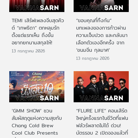
TEMI เสิร์ฟเพลงจีบสุดคิว
“ขอบคุณที่ทิ้งกัน”
ต์ “เทพธิดา” ตกหลุมรัก
บทเพลงของการก้าวผ่าน
ตั้งแต่แรกเห็น ถึงขั้น
ความเจ็บปวด และกลับมา
อยากยกนามสกุลให้!
เลือกตัวเองอีกครั้ง จาก
‘ขนมจีน กุลมาศ’
13 กรกฎาคม 2026
13 กรกฎาคม 2026
‘GMM SHOW’ ชวน
“FLURE LIFE” คอนเสิร์ต
สัมผัสฤดูแห่งความสุขกับ
ใหญ่ครั้งแรกในชีวิตที่แฟน
Chang Cold Brew
ฟลัวร์พลาดไม่ได้ ด่วน!
Cool Club Presents
บัตรรอบ 2 เปิดจองแล้วที่