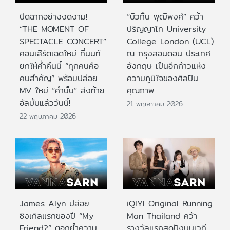
ปิดฉากอย่างงดงาม!
“บิวกิ้น พุฒิพงศ์” คว้า
“THE MOMENT OF
ปริญญาโท University
SPECTACLE CONCERT”
College London (UCL)
คอนเสิร์ตเฉดใหม่ ที่นนท์
ณ กรุงลอนดอน ประเทศ
ยกให้ค่ำคืนนี้ “ทุกคนคือ
อังกฤษ เป็นอีกก้าวแห่ง
คนสำคัญ” พร้อมปล่อย
ความภูมิใจของศิลปิน
MV ใหม่ “คำนั้น” ส่งท้าย
คุณภาพ
อัลบั้มแล้ววันนี้!
21 พฤษภาคม 2026
22 พฤษภาคม 2026
James Alyn ปล่อย
iQIYI Original Running
ซิงเกิลแรกของปี “My
Man Thailand คว้า
Friend?” ตอกย้ำความ
รางวัลแรกสุดปังบนเวที