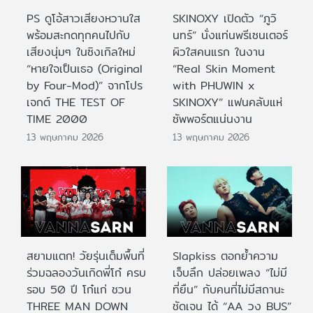
PS ดูโอ้สาวเสียงหวานใส
SKINOXY เปิดตัว “ภูวิ
พร้อมสะกดทุกคนไปกับ
นทร์” นั่งแท่นพรีเซนเตอร์
เสียงนุ่มๆ ในซิงเกิลใหม่
ผิวใสคนแรก ในงาน
“หายใจเป็นเธอ (Original
“Real Skin Moment
by Four-Mod)” จากโปร
with PHUWIN x
เจกต์ THE TEST OF
SKINOXY” แฟนคลับแห่
TIME 2000
ซัพพอร์ตแน่นงาน
13 พฤษภาคม 2026
13 พฤษภาคม 2026
สยามแตก! วัยรุ่นเต็มพื้นที่
Slapkiss ตอกย้ำความ
ร่วมฉลองวันเกิดพี่โก๋ ครบ
เจ็บลึก ปล่อยเพลง “ไม่มี
รอบ 50 ปี โก๋แก่ ชวน
ที่ยืน” กับคนที่ไม่มีสถานะ
THREE MAN DOWN
ชัดเจน ได้ “AA วง BUS”