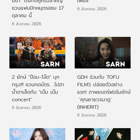
มีนา" ประกบคู่ครั้งสำคัญ
เฟียส”
ชวนแฟนปักหมุดรอชม 17
6 สิงหาคม 2026
ตุลาคม นี้
6 สิงหาคม 2026
2 ยักษ์ "ป๊อบ-โอ๊ต" บุก
GDH ร่วมกับ TOFU
กรุง!!! ชวนกดบัตร. ..ไปฮา
FILMS ปล่อยตัวอย่าง
น้ำตาเล็ดกับ "เบิ้ม เบิ้ม
แรก! ภาพยนตร์ฟอร์มยักษ์
concert"
'คุณยายวรนาฏ'
(INHERIT)
6 สิงหาคม 2026
6 สิงหาคม 2026