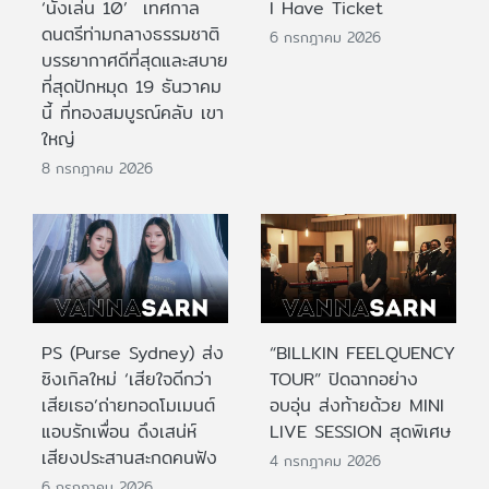
‘นั่งเล่น 10’ เทศกาล
I Have Ticket
ดนตรีท่ามกลางธรรมชาติ
6 กรกฎาคม 2026
บรรยากาศดีที่สุดและสบาย
ที่สุดปักหมุด 19 ธันวาคม
นี้ ที่ทองสมบูรณ์คลับ เขา
ใหญ่
8 กรกฎาคม 2026
PS (Purse Sydney) ส่ง
“BILLKIN FEELQUENCY
ซิงเกิลใหม่ ‘เสียใจดีกว่า
TOUR” ปิดฉากอย่าง
เสียเธอ’ถ่ายทอดโมเมนต์
อบอุ่น ส่งท้ายด้วย MINI
แอบรักเพื่อน ดึงเสน่ห์
LIVE SESSION สุดพิเศษ
เสียงประสานสะกดคนฟัง
4 กรกฎาคม 2026
6 กรกฎาคม 2026