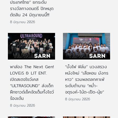
ประเทศไทย” ยกระดับ
รางวัลทางดนตรี ปักหมุด
ตัดสิน 24 มิถุนายนนี้!!!
8 มิถุนายน 2026
พาส่อง The Next Gen!
“บั้งไฟ ฟิล์ม” บวงสรวง
LOVEiS & LIT ENT.
หนังใหม่ “เสือหอน มังกร
เปิดสเตจโชว์เคส
หาว” รวมพลตลกคาเฟ่
“ULTRASOUND” ส่งเด็ก
ระดับตำนาน “หม่ำ-
ฝึกซาวด์เช็คจัดเต็มทั้งโชว์
จตุรงค์-โน้ต-เป็ด-นุ้ย”
ร้องเต้น
8 มิถุนายน 2026
8 มิถุนายน 2026