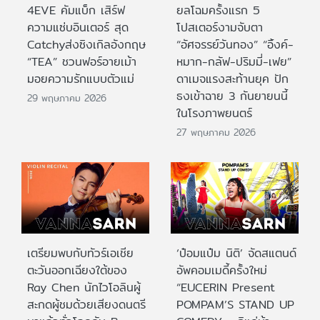
4EVE คัมแบ็ก เสิร์ฟ
ยลโฉมครั้งแรก 5
ความแซ่บอินเตอร์ สุด
โปสเตอร์งามจับตา
Catchyส่งซิงเกิลอังกฤษ
“อัศจรรย์วันทอง” “อิ้งค์-
“TEA” ชวนฟอร์อายเม้า
หมาก-กลัฟ-ปริมมี่-เฟย”
มอยความรักแบบตัวแม่
ดาเมจแรงสะท้านยุค ปัก
ธงเข้าฉาย 3 กันยายนนี้
29 พฤษภาคม 2026
ในโรงภาพยนตร์
27 พฤษภาคม 2026
เตรียมพบกับทัวร์เอเชีย
‘ป๋อมแป๋ม นิติ’ จัดสแตนด์
ตะวันออกเฉียงใต้ของ
อัพคอมเมดี้ครั้งใหม่
Ray Chen นักไวโอลินผู้
“EUCERIN Present
สะกดผู้ชมด้วยเสียงดนตรี
POMPAM’S STAND UP