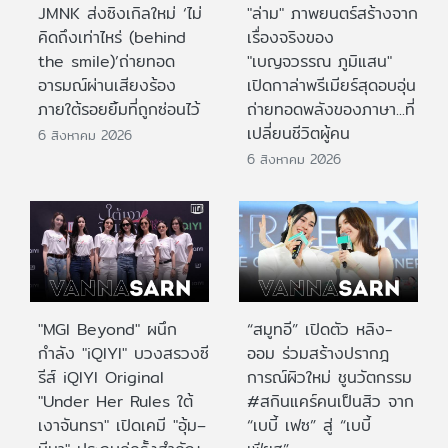
JMNK ส่งซิงเกิลใหม่ ‘ไม่
"ล่าม" ภาพยนตร์สร้างจาก
คิดถึงเท่าไหร่ (behind
เรื่องจริงของ
the smile)’ถ่ายทอด
"เบญจวรรณ ภูมิแสน"
อารมณ์ผ่านเสียงร้อง
เปิดกาล่าพรีเมียร์สุดอบอุ่น
ภายใต้รอยยิ้มที่ถูกซ่อนไว้
ถ่ายทอดพลังของภาษา...ที่
เปลี่ยนชีวิตผู้คน
6 สิงหาคม 2026
6 สิงหาคม 2026
"MGI Beyond" ผนึก
“สมูทอี” เปิดตัว หลิง-
กำลัง "iQIYI" บวงสรวงซี
ออม ร่วมสร้างปรากฎ
รีส์ iQIYI Original
การณ์ผิวใหม่ ชูนวัตกรรม
"Under Her Rules ใต้
#สกินแคร์คนเป็นสิว จาก
เงาจันทรา" เปิดเคมี "อุ้ม–
“เบบี้ เฟซ” สู่ “เบบี้