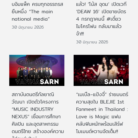
บอิมแพ็ค ครบทุกอรรถรส
แล้ว! ‘โน้ส อุดม’ เปิดเวที
ยืนหนึ่ง “The main
‘DEAW 16’ เปิดขายบัตร
national media”
4 กรกฎาคมนี้ #เดี่ยว
ไมโครโฟน กลับมาแล้ว
30 มิถุนายน 2026
จ้า!!!
30 มิถุนายน 2026
สถาบันดนตรีกัลยาณิ
“เมเบิ้ล–แป้งจี่” ร่ายมนตร์
วัฒนา เปิดตัวโครงการ
ความสุขใน BLEJIE 1st
“MUSIC INDUSTRY
Fanmeet in Thailand :
NEXUS” เชื่อมการศึกษา
Love is Magic แฟน
ศิลปิน และอุตสาหกรรม
คลับฟินหนักพร้อมเสิร์ฟ
ดนตรีไทย สร้างองค์ความ
โมเมนต์หวานจัดเต็ม!!