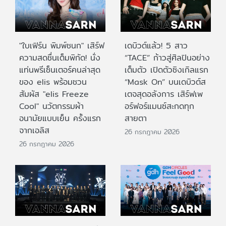
"ใบเฟิร์น พิมพ์ชนก" เสิร์ฟ
เดบิวต์แล้ว! 5 สาว
ความสดชื่นเต็มพิกัด! นั่ง
“TACE” ก้าวสู่ศิลปินอย่าง
แท่นพรีเซ็นเตอร์คนล่าสุด
เต็มตัว เปิดตัวซิงเกิลแรก
ของ elis พร้อมชวน
“Mask On” บนเดบิวต์ส
สัมผัส "elis Freeze
เตจสุดอลังการ เสิร์ฟเพ
Cool" นวัตกรรมผ้า
อร์ฟอร์แมนซ์สะกดทุก
อนามัยแบบเย็น ครั้งแรก
สายตา
จากเอลิส
26 กรกฎาคม 2026
26 กรกฎาคม 2026