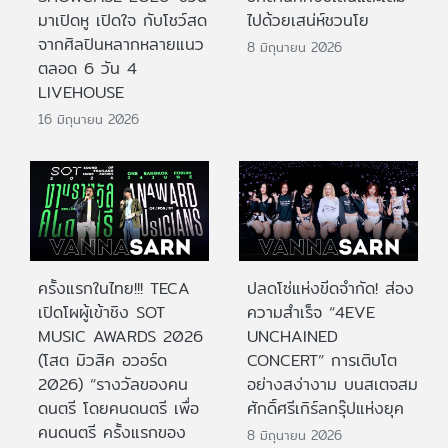
มาเปิดหู เปิดใจ กับโชว์สด
ไปด้วยเสน่ห์ชวนโย
จากศิลปินหลากหลายแนว
8 มิถุนายน 2026
ตลอด 6 วัน 4
LIVEHOUSE
16 มิถุนายน 2026
ครั้งแรกในไทย!!! TECA
ปลดโซ่แห่งขีดจำกัด! ส่อง
เปิดโผผู้เข้าชิง SOT
ความสำเร็จ “4EVE
MUSIC AWARDS 2026
UNCHAINED
(โสต มิวสิค อวอร์ด
CONCERT” การเติบโต
2026) “รางวัลของคน
อย่างสง่างาม บนสเตจสม
ดนตรี โดยคนดนตรี เพื่อ
ศักดิ์ศรีเกิร์ลกรุ๊ปแห่งยุค
คนดนตรี ครั้งแรกของ
8 มิถุนายน 2026