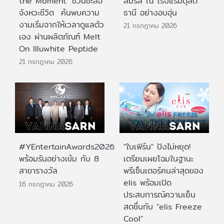
the Moment’ ชวนชะลอ
สมรส ณ โรงแรมดุสิต
จังหวะชีวิต ค้นพบความ
ธานี อย่างอบอุ่น
งามเริ่มจากให้เวลาดูแลตัว
21 กรกฎาคม 2026
เอง ผ่านผลิตภัณฑ์ Melt
On Illuwhite Peptide
21 กรกฎาคม 2026
#YEntertainAwards2026
"ใบเฟิร์น" ปังไม่หยุด!
พร้อมรันอย่างเข้ม กับ 8
เตรียมเผยโฉมในฐานะ
สาขารางวัล
พรีเซ็นเตอร์คนล่าสุดของ
elis พร้อมเปิด
16 กรกฎาคม 2026
ประสบการณ์ความเย็น
สดชื่นกับ "elis Freeze
Cool"