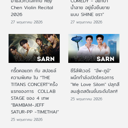
มาแล้วทั่วโลกกับ Ray
COMEDY - อิแก่บ้า
Chen Violin Recital
น้ำลาย อยู่ยั้งยืนยาย
2026
แบบ SHINE ชรา”
27 พฤษภาคม 2026
27 พฤษภาคม 2026
กรี๊ดคอแตก กับ สปอยล์
ซีรีส์ฟีเวอร์ "อัพ-ภูมิ"
ความพิเศษ ใน “THE
ผนึกกำลังเปิดโครงการ
TITANS CONCERT”ครั้ง
"We Love Silom" ปลุกสี
แรกของการ COLLAB
ลมสู่เดสติเนชั่นระดับโลก!!
STAGE ของ 4 เทพ
25 พฤษภาคม 2026
“BAMBAM-JEFF
SATUR-PP -TIMETHAI”
25 พฤษภาคม 2026