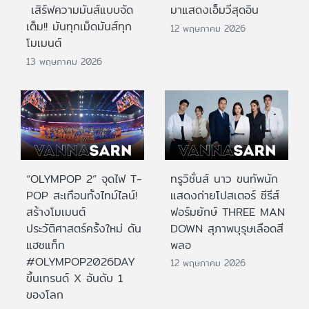
เสิร์ฟความมันส์แบบจัด
มาแสดงเอ็มวีสุดอิน
เต็ม!! มันทุกเม็ดมันส์ทุก
12 พฤษภาคม 2026
โมเมนต์
13 พฤษภาคม 2026
“OLYMPOP 2” จุดไฟ T-
ทรูวิชั่นส์ นาว ขนทัพนัก
POP สะเทือนทั้งไทม์ไลน์!
แสดงถ่ายโปสเตอร์ ซีรีส์
สร้างโมเมนต์
ฟอร์มยักษ์ THREE MAN
ประวัติศาสตร์ครั้งใหม่ ดัน
DOWN สุภาพบุรุษเลือดสี
แฮชแท็ก
พลอ
#OLYMPOP2026DAY
12 พฤษภาคม 2026
ขึ้นเทรนด์ X อันดับ 1
ของโลก