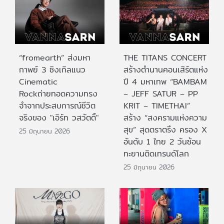
“fromearth” ส่งมหา
THE TITANS CONCERT
กาพย์ 3 ซิงเกิลแนว
สร้างตำนานคอนเสิร์ตแห่ง
Cinematic
ปี 4 มหาเทพ “BAMBAM
Rockถ่ายทอดความทรง
– JEFF SATUR – PP
จำจากประสบการณ์ชีวิต
KRIT – TIMETHAI”
จริงของ "เอิร์ท วสวัตติ์"
สร้าง “สงครามแห่งความ
สุข” สุดตราตรึง ครอง X
25 มิถุนายน 2026
อันดับ 1 ไทย 2 วันซ้อน
ทะยานติดเทรนด์โลก
25 มิถุนายน 2026