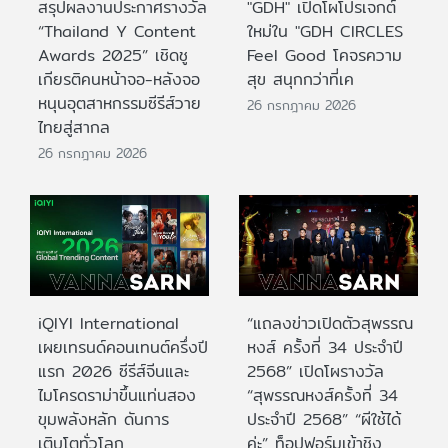
สรุปผลงานประกาศรางวัล
"GDH" เปิดโผโปรเจกต์
“Thailand Y Content
ใหม่ใน "GDH CIRCLES
Awards 2025” เชิดชู
Feel Good โคจรความ
เกียรติคนหน้าจอ-หลังจอ
สุข สนุกกว่าที่เค
หนุนอุตสาหกรรมซีรีส์วาย
26 กรกฎาคม 2026
ไทยสู่สากล
26 กรกฎาคม 2026
iQIYI International
“แถลงข่าวเปิดตัวสุพรรณ
เผยเทรนด์คอนเทนต์ครึ่งปี
หงส์ ครั้งที่ 34 ประจำปี
แรก 2026 ซีรีส์จีนและ
2568” เปิดโผรางวัล
ไมโครดราม่าขึ้นแท่นสอง
“สุพรรณหงส์ครั้งที่ 34
ขุมพลังหลัก ดันการ
ประจำปี 2568” “ผีใช้ได้
เติบโตทั่วโลก
ค่ะ” ท็อปฟอร์มเข้าชิง