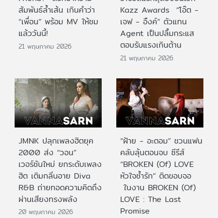
สัมพันธ์ล้ำเส้น เกินคำว่า
Kazz Awards “โอ๊ต -
“เพื่อน” พร้อม MV ให้ชม
เจฟ - อิ้งค์” ตัวแทน
แล้ววันนี้!
Agent เป็นปลื้มกระแส
ตอบรับแรงเกินต้าน
21 พฤษภาคม 2026
21 พฤษภาคม 2026
JMNK ปลุกเพลงฮิตยุค
“ฝ้าย - อะตอม” ชวนแฟน
2000 ส่ง “วอน”
คลับลุ้นตอนจบ ซีรีส์
เวอร์ชันใหม่ ยกระดับเพลง
“BROKEN (Of) LOVE
ฮิต เติมกลิ่นอาย Diva
หัวใจช้ำรัก” ติดขอบจอ
R&B ถ่ายทอดความคิดถึง
ในงาน BROKEN (Of)
ผ่านเสียงทรงพลัง
LOVE : The Last
Promise
20 พฤษภาคม 2026