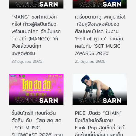
“MANG” ขอฝากตัวอีก
เตรียมตามาดู พกหูมาติ่ง!
ครั้ง! ก้าวสู่ศิลปินเดี่ยว
เงี่ยหูฟังเพลงลับของ
พร้อมเปิดโลก อัลบั้มแรก
ศิลปินคนโปรด ในงาน
“มางโก้ (MANGO)” ให้
‘Hall of หูววว’ ก่อนลุ้น
ฟังแล้ววันนี้ทุก
ผลไปกับ ‘SOT MUSIC
แพลตฟอร์ม
AWARDS 2026’
22 มิถุนายน 2026
21 มิถุนายน 2026
ขึ้นอินโทร!!! ก่อนถึงวัน
PIDE เปิดตัว “CHAIN”
ตัดสิน กับ 'โสต สด สด
ซิงเกิลใหม่กลิ่นอาย
: SOT MUSIC
Funk-Pop สุดเซ็กซี่ โชว์
SHOWCASE 2026' ชวน
อีกด้านที่ทั้งขี้เล่นและเต็ม