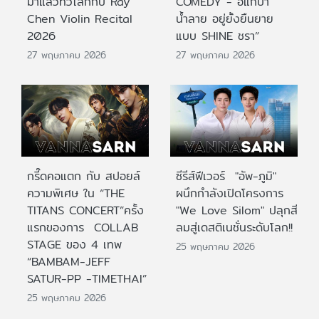
มาแล้วทั่วโลกกับ Ray
COMEDY - อิแก่บ้า
Chen Violin Recital
น้ำลาย อยู่ยั้งยืนยาย
2026
แบบ SHINE ชรา”
27 พฤษภาคม 2026
27 พฤษภาคม 2026
กรี๊ดคอแตก กับ สปอยล์
ซีรีส์ฟีเวอร์ "อัพ-ภูมิ"
ความพิเศษ ใน “THE
ผนึกกำลังเปิดโครงการ
TITANS CONCERT”ครั้ง
"We Love Silom" ปลุกสี
แรกของการ COLLAB
ลมสู่เดสติเนชั่นระดับโลก!!
STAGE ของ 4 เทพ
25 พฤษภาคม 2026
“BAMBAM-JEFF
SATUR-PP -TIMETHAI”
25 พฤษภาคม 2026