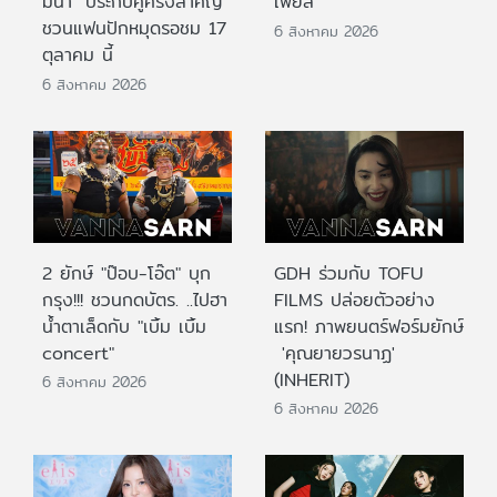
มีนา" ประกบคู่ครั้งสำคัญ
เฟียส”
ชวนแฟนปักหมุดรอชม 17
6 สิงหาคม 2026
ตุลาคม นี้
6 สิงหาคม 2026
2 ยักษ์ "ป๊อบ-โอ๊ต" บุก
GDH ร่วมกับ TOFU
กรุง!!! ชวนกดบัตร. ..ไปฮา
FILMS ปล่อยตัวอย่าง
น้ำตาเล็ดกับ "เบิ้ม เบิ้ม
แรก! ภาพยนตร์ฟอร์มยักษ์
concert"
'คุณยายวรนาฏ'
(INHERIT)
6 สิงหาคม 2026
6 สิงหาคม 2026