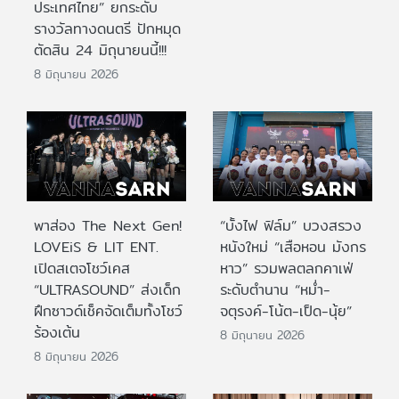
ประเทศไทย” ยกระดับ
รางวัลทางดนตรี ปักหมุด
ตัดสิน 24 มิถุนายนนี้!!!
8 มิถุนายน 2026
พาส่อง The Next Gen!
“บั้งไฟ ฟิล์ม” บวงสรวง
LOVEiS & LIT ENT.
หนังใหม่ “เสือหอน มังกร
เปิดสเตจโชว์เคส
หาว” รวมพลตลกคาเฟ่
“ULTRASOUND” ส่งเด็ก
ระดับตำนาน “หม่ำ-
ฝึกซาวด์เช็คจัดเต็มทั้งโชว์
จตุรงค์-โน้ต-เป็ด-นุ้ย”
ร้องเต้น
8 มิถุนายน 2026
8 มิถุนายน 2026