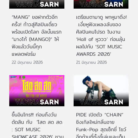
“MANG” ขอฝากตัวอีก
เตรียมตามาดู พกหูมาติ่ง!
ครั้ง! ก้าวสู่ศิลปินเดี่ยว
เงี่ยหูฟังเพลงลับของ
พร้อมเปิดโลก อัลบั้มแรก
ศิลปินคนโปรด ในงาน
“มางโก้ (MANGO)” ให้
‘Hall of หูววว’ ก่อนลุ้น
ฟังแล้ววันนี้ทุก
ผลไปกับ ‘SOT MUSIC
แพลตฟอร์ม
AWARDS 2026’
22 มิถุนายน 2026
21 มิถุนายน 2026
ขึ้นอินโทร!!! ก่อนถึงวัน
PIDE เปิดตัว “CHAIN”
ตัดสิน กับ 'โสต สด สด
ซิงเกิลใหม่กลิ่นอาย
: SOT MUSIC
Funk-Pop สุดเซ็กซี่ โชว์
SHOWCASE 2026' ชวน
อีกด้านที่ทั้งขี้เล่นและเต็ม