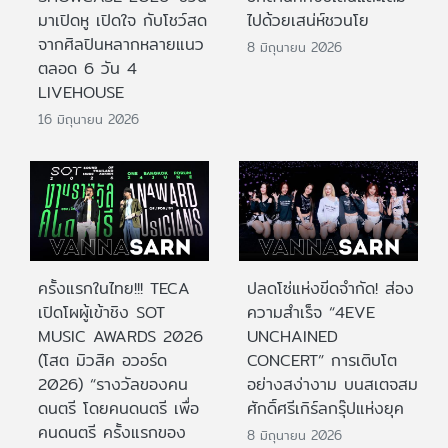
มาเปิดหู เปิดใจ กับโชว์สด
ไปด้วยเสน่ห์ชวนโย
จากศิลปินหลากหลายแนว
8 มิถุนายน 2026
ตลอด 6 วัน 4
LIVEHOUSE
16 มิถุนายน 2026
ครั้งแรกในไทย!!! TECA
ปลดโซ่แห่งขีดจำกัด! ส่อง
เปิดโผผู้เข้าชิง SOT
ความสำเร็จ “4EVE
MUSIC AWARDS 2026
UNCHAINED
(โสต มิวสิค อวอร์ด
CONCERT” การเติบโต
2026) “รางวัลของคน
อย่างสง่างาม บนสเตจสม
ดนตรี โดยคนดนตรี เพื่อ
ศักดิ์ศรีเกิร์ลกรุ๊ปแห่งยุค
คนดนตรี ครั้งแรกของ
8 มิถุนายน 2026