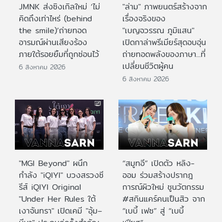
JMNK ส่งซิงเกิลใหม่ ‘ไม่
"ล่าม" ภาพยนตร์สร้างจาก
คิดถึงเท่าไหร่ (behind
เรื่องจริงของ
the smile)’ถ่ายทอด
"เบญจวรรณ ภูมิแสน"
อารมณ์ผ่านเสียงร้อง
เปิดกาล่าพรีเมียร์สุดอบอุ่น
ภายใต้รอยยิ้มที่ถูกซ่อนไว้
ถ่ายทอดพลังของภาษา...ที่
เปลี่ยนชีวิตผู้คน
6 สิงหาคม 2026
6 สิงหาคม 2026
"MGI Beyond" ผนึก
“สมูทอี” เปิดตัว หลิง-
กำลัง "iQIYI" บวงสรวงซี
ออม ร่วมสร้างปรากฎ
รีส์ iQIYI Original
การณ์ผิวใหม่ ชูนวัตกรรม
"Under Her Rules ใต้
#สกินแคร์คนเป็นสิว จาก
เงาจันทรา" เปิดเคมี "อุ้ม–
“เบบี้ เฟซ” สู่ “เบบี้