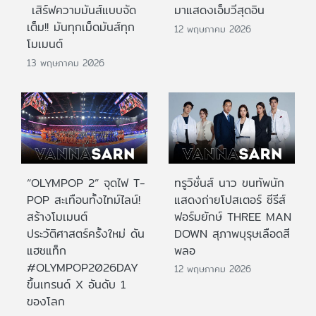
เสิร์ฟความมันส์แบบจัด
มาแสดงเอ็มวีสุดอิน
เต็ม!! มันทุกเม็ดมันส์ทุก
12 พฤษภาคม 2026
โมเมนต์
13 พฤษภาคม 2026
“OLYMPOP 2” จุดไฟ T-
ทรูวิชั่นส์ นาว ขนทัพนัก
POP สะเทือนทั้งไทม์ไลน์!
แสดงถ่ายโปสเตอร์ ซีรีส์
สร้างโมเมนต์
ฟอร์มยักษ์ THREE MAN
ประวัติศาสตร์ครั้งใหม่ ดัน
DOWN สุภาพบุรุษเลือดสี
แฮชแท็ก
พลอ
#OLYMPOP2026DAY
12 พฤษภาคม 2026
ขึ้นเทรนด์ X อันดับ 1
ของโลก