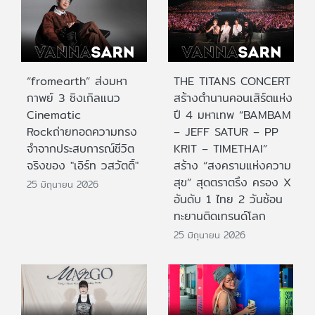
“fromearth” ส่งมหา
THE TITANS CONCERT
กาพย์ 3 ซิงเกิลแนว
สร้างตำนานคอนเสิร์ตแห่ง
Cinematic
ปี 4 มหาเทพ “BAMBAM
Rockถ่ายทอดความทรง
– JEFF SATUR – PP
จำจากประสบการณ์ชีวิต
KRIT – TIMETHAI”
จริงของ "เอิร์ท วสวัตติ์"
สร้าง “สงครามแห่งความ
สุข” สุดตราตรึง ครอง X
25 มิถุนายน 2026
อันดับ 1 ไทย 2 วันซ้อน
ทะยานติดเทรนด์โลก
25 มิถุนายน 2026