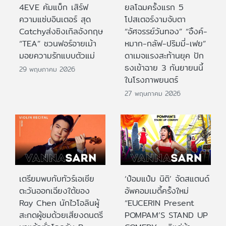
4EVE คัมแบ็ก เสิร์ฟ
ยลโฉมครั้งแรก 5
ความแซ่บอินเตอร์ สุด
โปสเตอร์งามจับตา
Catchyส่งซิงเกิลอังกฤษ
“อัศจรรย์วันทอง” “อิ้งค์-
“TEA” ชวนฟอร์อายเม้า
หมาก-กลัฟ-ปริมมี่-เฟย”
มอยความรักแบบตัวแม่
ดาเมจแรงสะท้านยุค ปัก
ธงเข้าฉาย 3 กันยายนนี้
29 พฤษภาคม 2026
ในโรงภาพยนตร์
27 พฤษภาคม 2026
เตรียมพบกับทัวร์เอเชีย
‘ป๋อมแป๋ม นิติ’ จัดสแตนด์
ตะวันออกเฉียงใต้ของ
อัพคอมเมดี้ครั้งใหม่
Ray Chen นักไวโอลินผู้
“EUCERIN Present
สะกดผู้ชมด้วยเสียงดนตรี
POMPAM’S STAND UP