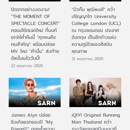
ปิดฉากอย่างงดงาม!
“บิวกิ้น พุฒิพงศ์” คว้า
“THE MOMENT OF
ปริญญาโท University
SPECTACLE CONCERT”
College London (UCL)
คอนเสิร์ตเฉดใหม่ ที่นนท์
ณ กรุงลอนดอน ประเทศ
ยกให้ค่ำคืนนี้ “ทุกคนคือ
อังกฤษ เป็นอีกก้าวแห่ง
คนสำคัญ” พร้อมปล่อย
ความภูมิใจของศิลปิน
MV ใหม่ “คำนั้น” ส่งท้าย
คุณภาพ
อัลบั้มแล้ววันนี้!
21 พฤษภาคม 2026
22 พฤษภาคม 2026
James Alyn ปล่อย
iQIYI Original Running
ซิงเกิลแรกของปี “My
Man Thailand คว้า
Friend?” ตอกย้ำความ
รางวัลแรกสุดปังบนเวที