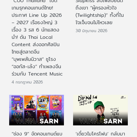
“CUU Thailand” เปิด
Slapkiss ส่งเพลงยินดี
เกมรุกคอนเทนต์ไทย!
ถึงเขา “ผู้ครองหัวใจ
ประกาศ Line Up 2026
(Twilightship)” ทั้งที่ใน
– 2027 เรือธงใหญ่ 3
ใจเจ็บจนไม่ไหวเลย
เรื่อง 3 รส 6 นักแสดง
30 มิถุนายน 2026
นำ! ดัน Thai Local
Content ส่งออกศิลปิน
ไทยสู่ตลาดจีน
“บุพเพสันนิวาส” ชูโรง
“ออกัส-เล้ง” ทำเพลงจีน
ร่วมกับ Tencent Music
4 กรกฎาคม 2026
“ช่อง 9” จัดคอนเทนต์แบ
‘เดี่ยวไมโครโฟน’ กลับมา