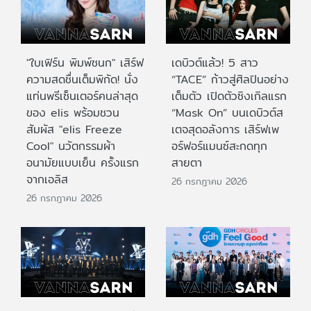
"ใบเฟิร์น พิมพ์ชนก" เสิร์ฟ
เดบิวต์แล้ว! 5 สาว
ความสดชื่นเต็มพิกัด! นั่ง
“TACE” ก้าวสู่ศิลปินอย่าง
แท่นพรีเซ็นเตอร์คนล่าสุด
เต็มตัว เปิดตัวซิงเกิลแรก
ของ elis พร้อมชวน
“Mask On” บนเดบิวต์ส
สัมผัส "elis Freeze
เตจสุดอลังการ เสิร์ฟเพ
Cool" นวัตกรรมผ้า
อร์ฟอร์แมนซ์สะกดทุก
อนามัยแบบเย็น ครั้งแรก
สายตา
จากเอลิส
26 กรกฎาคม 2026
26 กรกฎาคม 2026