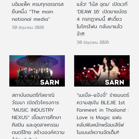
บอิมแพ็ค ครบทุกอรรถรส
แล้ว! ‘โน้ส อุดม’ เปิดเวที
ยืนหนึ่ง “The main
‘DEAW 16’ เปิดขายบัตร
national media”
4 กรกฎาคมนี้ #เดี่ยว
ไมโครโฟน กลับมาแล้ว
30 มิถุนายน 2026
จ้า!!!
30 มิถุนายน 2026
สถาบันดนตรีกัลยาณิ
“เมเบิ้ล–แป้งจี่” ร่ายมนตร์
วัฒนา เปิดตัวโครงการ
ความสุขใน BLEJIE 1st
“MUSIC INDUSTRY
Fanmeet in Thailand :
NEXUS” เชื่อมการศึกษา
Love is Magic แฟน
ศิลปิน และอุตสาหกรรม
คลับฟินหนักพร้อมเสิร์ฟ
ดนตรีไทย สร้างองค์ความ
โมเมนต์หวานจัดเต็ม!!