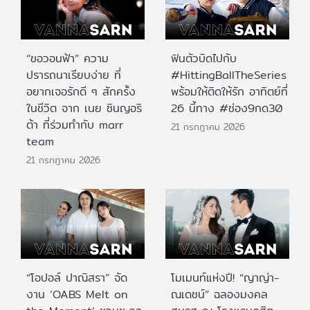
“ขอวอนฟ้า” ความ
ฟินตัวบิดไปกับ
ปรารถนาเรียบง่าย ที่
#HittingBallTheSeries
อยากเจอรักดี ๆ สักครั้ง
พร้อมให้ติดให้รัก อาทิตย์ที่
ในชีวิต จาก เนย ซินญอริ
26 นี้ทาง #ช่อง9กด30
ต้า ที่ร่วมทำกับ marr
21 กรกฎาคม 2026
team
21 กรกฎาคม 2026
“โอปอล์ ปาณิสรา” จัด
โมเมนท์แห่งปี! “ญาญ่า-
งาน ‘OABS Melt on
ณเดชน์” ฉลองมงคล