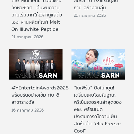
the Moment’ ชวนชะลอ
สมรส ณ โรงแรมดุสิต
จังหวะชีวิต ค้นพบความ
ธานี อย่างอบอุ่น
งามเริ่มจากให้เวลาดูแลตัว
21 กรกฎาคม 2026
เอง ผ่านผลิตภัณฑ์ Melt
On Illuwhite Peptide
21 กรกฎาคม 2026
#YEntertainAwards2026
"ใบเฟิร์น" ปังไม่หยุด!
พร้อมรันอย่างเข้ม กับ 8
เตรียมเผยโฉมในฐานะ
สาขารางวัล
พรีเซ็นเตอร์คนล่าสุดของ
elis พร้อมเปิด
16 กรกฎาคม 2026
ประสบการณ์ความเย็น
สดชื่นกับ "elis Freeze
Cool"