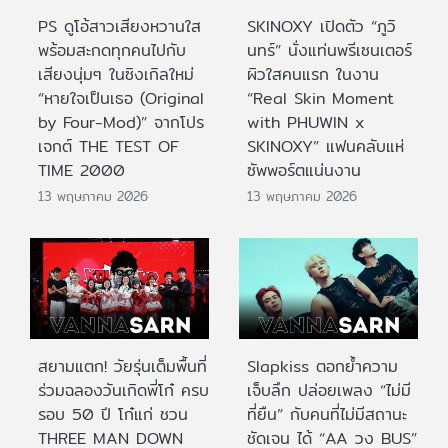
PS ดูโอ้สาวเสียงหวานใส
SKINOXY เปิดตัว “ภูวิ
พร้อมสะกดทุกคนไปกับ
นทร์” นั่งแท่นพรีเซนเตอร์
เสียงนุ่มๆ ในซิงเกิลใหม่
ผิวใสคนแรก ในงาน
“หายใจเป็นเธอ (Original
“Real Skin Moment
by Four-Mod)” จากโปร
with PHUWIN x
เจกต์ THE TEST OF
SKINOXY” แฟนคลับแห่
TIME 2000
ซัพพอร์ตแน่นงาน
13 พฤษภาคม 2026
13 พฤษภาคม 2026
สยามแตก! วัยรุ่นเต็มพื้นที่
Slapkiss ตอกย้ำความ
ร่วมฉลองวันเกิดพี่โก๋ ครบ
เจ็บลึก ปล่อยเพลง “ไม่มี
รอบ 50 ปี โก๋แก่ ชวน
ที่ยืน” กับคนที่ไม่มีสถานะ
THREE MAN DOWN
ชัดเจน ได้ “AA วง BUS”