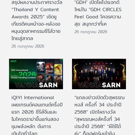
สรุปผลงานประกาศรางวัล
"GDH" เปิดโผโปรเจกต์
“Thailand Y Content
ใหม่ใน "GDH CIRCLES
Awards 2025” เชิดชู
Feel Good โคจรความ
เกียรติคนหน้าจอ-หลังจอ
สุข สนุกกว่าที่เค
หนุนอุตสาหกรรมซีรีส์วาย
26 กรกฎาคม 2026
ไทยสู่สากล
26 กรกฎาคม 2026
iQIYI International
“แถลงข่าวเปิดตัวสุพรรณ
เผยเทรนด์คอนเทนต์ครึ่งปี
หงส์ ครั้งที่ 34 ประจำปี
แรก 2026 ซีรีส์จีนและ
2568” เปิดโผรางวัล
ไมโครดราม่าขึ้นแท่นสอง
“สุพรรณหงส์ครั้งที่ 34
ขุมพลังหลัก ดันการ
ประจำปี 2568” “ผีใช้ได้
เติบโตทั่วโลก
ค่ะ” ท็อปฟอร์มเข้าชิง