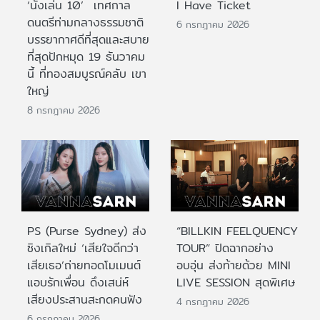
‘นั่งเล่น 10’ เทศกาล
I Have Ticket
ดนตรีท่ามกลางธรรมชาติ
6 กรกฎาคม 2026
บรรยากาศดีที่สุดและสบาย
ที่สุดปักหมุด 19 ธันวาคม
นี้ ที่ทองสมบูรณ์คลับ เขา
ใหญ่
8 กรกฎาคม 2026
PS (Purse Sydney) ส่ง
“BILLKIN FEELQUENCY
ซิงเกิลใหม่ ‘เสียใจดีกว่า
TOUR” ปิดฉากอย่าง
เสียเธอ’ถ่ายทอดโมเมนต์
อบอุ่น ส่งท้ายด้วย MINI
แอบรักเพื่อน ดึงเสน่ห์
LIVE SESSION สุดพิเศษ
เสียงประสานสะกดคนฟัง
4 กรกฎาคม 2026
6 กรกฎาคม 2026