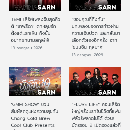
TEMI เสิร์ฟเพลงจีบสุดคิว
“ขอบคุณที่ทิ้งกัน”
ต์ “เทพธิดา” ตกหลุมรัก
บทเพลงของการก้าวผ่าน
ตั้งแต่แรกเห็น ถึงขั้น
ความเจ็บปวด และกลับมา
อยากยกนามสกุลให้!
เลือกตัวเองอีกครั้ง จาก
‘ขนมจีน กุลมาศ’
13 กรกฎาคม 2026
13 กรกฎาคม 2026
‘GMM SHOW’ ชวน
“FLURE LIFE” คอนเสิร์ต
สัมผัสฤดูแห่งความสุขกับ
ใหญ่ครั้งแรกในชีวิตที่แฟน
Chang Cold Brew
ฟลัวร์พลาดไม่ได้ ด่วน!
Cool Club Presents
บัตรรอบ 2 เปิดจองแล้วที่