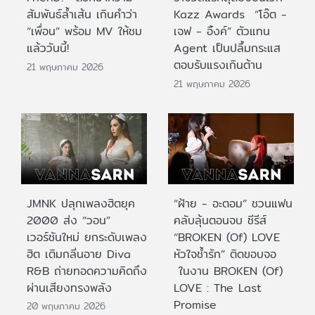
สัมพันธ์ล้ำเส้น เกินคำว่า
Kazz Awards “โอ๊ต -
“เพื่อน” พร้อม MV ให้ชม
เจฟ - อิ้งค์” ตัวแทน
แล้ววันนี้!
Agent เป็นปลื้มกระแส
ตอบรับแรงเกินต้าน
21 พฤษภาคม 2026
21 พฤษภาคม 2026
JMNK ปลุกเพลงฮิตยุค
“ฝ้าย - อะตอม” ชวนแฟน
2000 ส่ง “วอน”
คลับลุ้นตอนจบ ซีรีส์
เวอร์ชันใหม่ ยกระดับเพลง
“BROKEN (Of) LOVE
ฮิต เติมกลิ่นอาย Diva
หัวใจช้ำรัก” ติดขอบจอ
R&B ถ่ายทอดความคิดถึง
ในงาน BROKEN (Of)
ผ่านเสียงทรงพลัง
LOVE : The Last
Promise
20 พฤษภาคม 2026