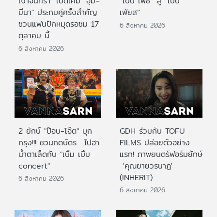
เงาจันทรา" เปิดเคมี "อุ้ม–
“เบบี้ เฟซ” สู่ “เบบี้
มีนา" ประกบคู่ครั้งสำคัญ
เฟียส”
ชวนแฟนปักหมุดรอชม 17
6 สิงหาคม 2026
ตุลาคม นี้
6 สิงหาคม 2026
2 ยักษ์ "ป๊อบ-โอ๊ต" บุก
GDH ร่วมกับ TOFU
กรุง!!! ชวนกดบัตร. ..ไปฮา
FILMS ปล่อยตัวอย่าง
น้ำตาเล็ดกับ "เบิ้ม เบิ้ม
แรก! ภาพยนตร์ฟอร์มยักษ์
concert"
'คุณยายวรนาฏ'
(INHERIT)
6 สิงหาคม 2026
6 สิงหาคม 2026