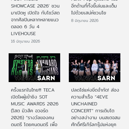
SHOWCASE 2026' ชวน
อีกด้านที่ทั้งขี้เล่นและเต็ม
มาเปิดหู เปิดใจ กับโชว์สด
ไปด้วยเสน่ห์ชวนโย
จากศิลปินหลากหลายแนว
8 มิถุนายน 2026
ตลอด 6 วัน 4
LIVEHOUSE
16 มิถุนายน 2026
ครั้งแรกในไทย!!! TECA
ปลดโซ่แห่งขีดจำกัด! ส่อง
เปิดโผผู้เข้าชิง SOT
ความสำเร็จ “4EVE
MUSIC AWARDS 2026
UNCHAINED
(โสต มิวสิค อวอร์ด
CONCERT” การเติบโต
2026) “รางวัลของคน
อย่างสง่างาม บนสเตจสม
ดนตรี โดยคนดนตรี เพื่อ
ศักดิ์ศรีเกิร์ลกรุ๊ปแห่งยุค