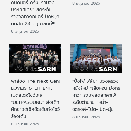
คนดนตรี ครั้งแรกของ
8 มิถุนายน 2026
ประเทศไทย” ยกระดับ
รางวัลทางดนตรี ปักหมุด
ตัดสิน 24 มิถุนายนนี้!!!
8 มิถุนายน 2026
พาส่อง The Next Gen!
“บั้งไฟ ฟิล์ม” บวงสรวง
LOVEiS & LIT ENT.
หนังใหม่ “เสือหอน มังกร
เปิดสเตจโชว์เคส
หาว” รวมพลตลกคาเฟ่
“ULTRASOUND” ส่งเด็ก
ระดับตำนาน “หม่ำ-
ฝึกซาวด์เช็คจัดเต็มทั้งโชว์
จตุรงค์-โน้ต-เป็ด-นุ้ย”
ร้องเต้น
8 มิถุนายน 2026
8 มิถุนายน 2026