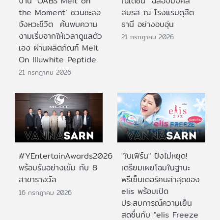
งาน ‘OABS Melt on
ณเดชน์” ฉลองมงคล
the Moment’ ชวนชะลอ
สมรส ณ โรงแรมดุสิต
จังหวะชีวิต ค้นพบความ
ธานี อย่างอบอุ่น
งามเริ่มจากให้เวลาดูแลตัว
21 กรกฎาคม 2026
เอง ผ่านผลิตภัณฑ์ Melt
On Illuwhite Peptide
21 กรกฎาคม 2026
#YEntertainAwards2026
"ใบเฟิร์น" ปังไม่หยุด!
พร้อมรันอย่างเข้ม กับ 8
เตรียมเผยโฉมในฐานะ
สาขารางวัล
พรีเซ็นเตอร์คนล่าสุดของ
elis พร้อมเปิด
16 กรกฎาคม 2026
ประสบการณ์ความเย็น
สดชื่นกับ "elis Freeze