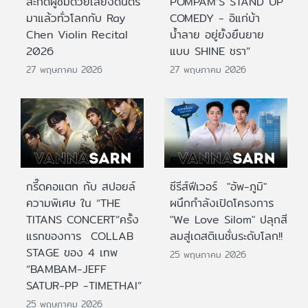
สะกดผู้ชมด้วยเสียงดนตรี
POMPAM’S STAND UP
มาแล้วทั่วโลกกับ Ray
COMEDY - อิแก่บ้า
Chen Violin Recital
น้ำลาย อยู่ยั้งยืนยาย
2026
แบบ SHINE ชรา”
27 พฤษภาคม 2026
27 พฤษภาคม 2026
กรี๊ดคอแตก กับ สปอยล์
ซีรีส์ฟีเวอร์ "อัพ-ภูมิ"
ความพิเศษ ใน “THE
ผนึกกำลังเปิดโครงการ
TITANS CONCERT”ครั้ง
"We Love Silom" ปลุกสี
แรกของการ COLLAB
ลมสู่เดสติเนชั่นระดับโลก!!
STAGE ของ 4 เทพ
25 พฤษภาคม 2026
“BAMBAM-JEFF
SATUR-PP -TIMETHAI”
25 พฤษภาคม 2026