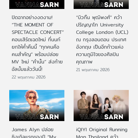
ปิดฉากอย่างงดงาม!
“บิวกิ้น พุฒิพงศ์” คว้า
“THE MOMENT OF
ปริญญาโท University
SPECTACLE CONCERT”
College London (UCL)
คอนเสิร์ตเฉดใหม่ ที่นนท์
ณ กรุงลอนดอน ประเทศ
ยกให้ค่ำคืนนี้ “ทุกคนคือ
อังกฤษ เป็นอีกก้าวแห่ง
คนสำคัญ” พร้อมปล่อย
ความภูมิใจของศิลปิน
MV ใหม่ “คำนั้น” ส่งท้าย
คุณภาพ
อัลบั้มแล้ววันนี้!
21 พฤษภาคม 2026
22 พฤษภาคม 2026
James Alyn ปล่อย
iQIYI Original Running
ซิงเกิลแรกของปี “My
Man Thailand คว้า