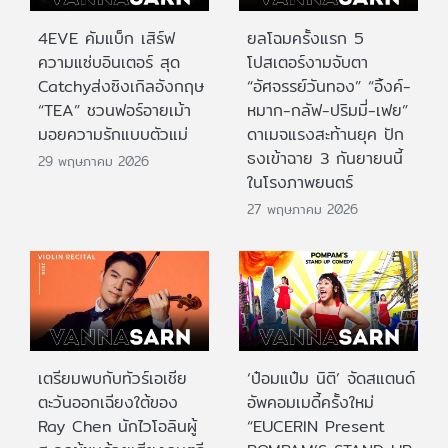
4EVE คัมแบ็ก เสิร์ฟ
ยลโฉมครั้งแรก 5
ความแซ่บอินเตอร์ สุด
โปสเตอร์งามจับตา
Catchyส่งซิงเกิลอังกฤษ
“อัศจรรย์วันทอง” “อิ้งค์-
“TEA” ชวนฟอร์อายเม้า
หมาก-กลัฟ-ปริมมี่-เฟย”
มอยความรักแบบตัวแม่
ดาเมจแรงสะท้านยุค ปัก
ธงเข้าฉาย 3 กันยายนนี้
29 พฤษภาคม 2026
ในโรงภาพยนตร์
27 พฤษภาคม 2026
เตรียมพบกับทัวร์เอเชีย
‘ป๋อมแป๋ม นิติ’ จัดสแตนด์
ตะวันออกเฉียงใต้ของ
อัพคอมเมดี้ครั้งใหม่
Ray Chen นักไวโอลินผู้
“EUCERIN Present