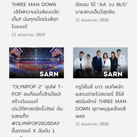
THREE MAN DOWN
ชัดเจน ได้ “AA วง BUS”
เสิร์ฟความมันส์แบบจัด
มาแสดงเอ็มวีสุดอิน
เต็ม!! มันทุกเม็ดมันส์ทุก
12 พฤษภาคม 2026
โมเมนต์
13 พฤษภาคม 2026
“OLYMPOP 2” จุดไฟ T-
ทรูวิชั่นส์ นาว ขนทัพนัก
POP สะเทือนทั้งไทม์ไลน์!
แสดงถ่ายโปสเตอร์ ซีรีส์
สร้างโมเมนต์
ฟอร์มยักษ์ THREE MAN
ประวัติศาสตร์ครั้งใหม่ ดัน
DOWN สุภาพบุรุษเลือดสี
แฮชแท็ก
พลอ
#OLYMPOP2026DAY
12 พฤษภาคม 2026
ขึ้นเทรนด์ X อันดับ 1