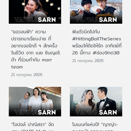
“ขอวอนฟ้า” ความ
ฟินตัวบิดไปกับ
ปรารถนาเรียบง่าย ที่
#HittingBallTheSeries
อยากเจอรักดี ๆ สักครั้ง
พร้อมให้ติดให้รัก อาทิตย์ที่
ในชีวิต จาก เนย ซินญอริ
26 นี้ทาง #ช่อง9กด30
ต้า ที่ร่วมทำกับ marr
21 กรกฎาคม 2026
team
21 กรกฎาคม 2026
“โอปอล์ ปาณิสรา” จัด
โมเมนท์แห่งปี! “ญาญ่า-