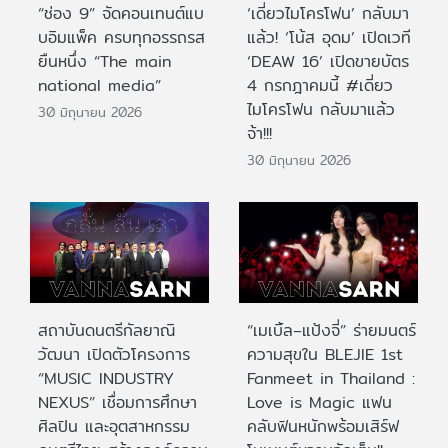
“ช่อง 9” จัดคอนเทนต์แบ
‘เดี่ยวไมโครโฟน’ กลับมา
บอิมแพ็ค ครบทุกอรรถรส
แล้ว! ‘โน้ส อุดม’ เปิดเวที
ยืนหนึ่ง “The main
‘DEAW 16’ เปิดขายบัตร
national media”
4 กรกฎาคมนี้ #เดี่ยว
ไมโครโฟน กลับมาแล้ว
30 มิถุนายน 2026
จ้า!!!
30 มิถุนายน 2026
สถาบันดนตรีกัลยาณิ
“เมเบิ้ล–แป้งจี่” ร่ายมนตร์
วัฒนา เปิดตัวโครงการ
ความสุขใน BLEJIE 1st
“MUSIC INDUSTRY
Fanmeet in Thailand :
NEXUS” เชื่อมการศึกษา
Love is Magic แฟน
ศิลปิน และอุตสาหกรรม
คลับฟินหนักพร้อมเสิร์ฟ