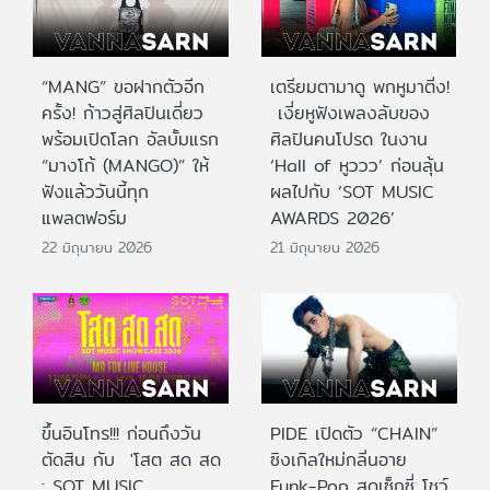
“MANG” ขอฝากตัวอีก
เตรียมตามาดู พกหูมาติ่ง!
ครั้ง! ก้าวสู่ศิลปินเดี่ยว
เงี่ยหูฟังเพลงลับของ
พร้อมเปิดโลก อัลบั้มแรก
ศิลปินคนโปรด ในงาน
“มางโก้ (MANGO)” ให้
‘Hall of หูววว’ ก่อนลุ้น
ฟังแล้ววันนี้ทุก
ผลไปกับ ‘SOT MUSIC
แพลตฟอร์ม
AWARDS 2026’
22 มิถุนายน 2026
21 มิถุนายน 2026
ขึ้นอินโทร!!! ก่อนถึงวัน
PIDE เปิดตัว “CHAIN”
ตัดสิน กับ 'โสต สด สด
ซิงเกิลใหม่กลิ่นอาย
: SOT MUSIC
Funk-Pop สุดเซ็กซี่ โชว์