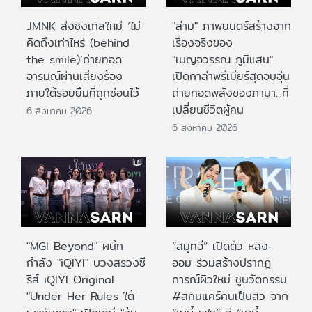
JMNK ส่งซิงเกิลใหม่ ‘ไม่
"ล่าม" ภาพยนตร์สร้างจาก
คิดถึงเท่าไหร่ (behind
เรื่องจริงของ
the smile)’ถ่ายทอด
"เบญจวรรณ ภูมิแสน"
อารมณ์ผ่านเสียงร้อง
เปิดกาล่าพรีเมียร์สุดอบอุ่น
ภายใต้รอยยิ้มที่ถูกซ่อนไว้
ถ่ายทอดพลังของภาษา...ที่
เปลี่ยนชีวิตผู้คน
6 สิงหาคม 2026
6 สิงหาคม 2026
"MGI Beyond" ผนึก
“สมูทอี” เปิดตัว หลิง-
กำลัง "iQIYI" บวงสรวงซี
ออม ร่วมสร้างปรากฎ
รีส์ iQIYI Original
การณ์ผิวใหม่ ชูนวัตกรรม
"Under Her Rules ใต้
#สกินแคร์คนเป็นสิว จาก