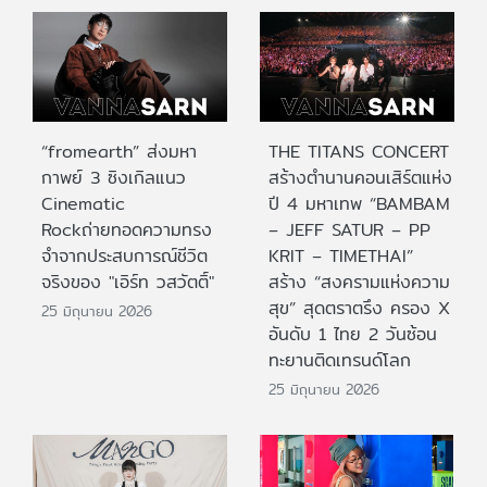
“fromearth” ส่งมหา
THE TITANS CONCERT
กาพย์ 3 ซิงเกิลแนว
สร้างตำนานคอนเสิร์ตแห่ง
Cinematic
ปี 4 มหาเทพ “BAMBAM
Rockถ่ายทอดความทรง
– JEFF SATUR – PP
จำจากประสบการณ์ชีวิต
KRIT – TIMETHAI”
จริงของ "เอิร์ท วสวัตติ์"
สร้าง “สงครามแห่งความ
สุข” สุดตราตรึง ครอง X
25 มิถุนายน 2026
อันดับ 1 ไทย 2 วันซ้อน
ทะยานติดเทรนด์โลก
25 มิถุนายน 2026