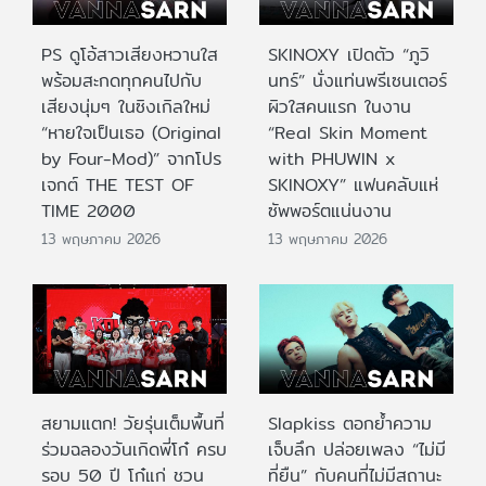
PS ดูโอ้สาวเสียงหวานใส
SKINOXY เปิดตัว “ภูวิ
พร้อมสะกดทุกคนไปกับ
นทร์” นั่งแท่นพรีเซนเตอร์
เสียงนุ่มๆ ในซิงเกิลใหม่
ผิวใสคนแรก ในงาน
“หายใจเป็นเธอ (Original
“Real Skin Moment
by Four-Mod)” จากโปร
with PHUWIN x
เจกต์ THE TEST OF
SKINOXY” แฟนคลับแห่
TIME 2000
ซัพพอร์ตแน่นงาน
13 พฤษภาคม 2026
13 พฤษภาคม 2026
สยามแตก! วัยรุ่นเต็มพื้นที่
Slapkiss ตอกย้ำความ
ร่วมฉลองวันเกิดพี่โก๋ ครบ
เจ็บลึก ปล่อยเพลง “ไม่มี
รอบ 50 ปี โก๋แก่ ชวน
ที่ยืน” กับคนที่ไม่มีสถานะ