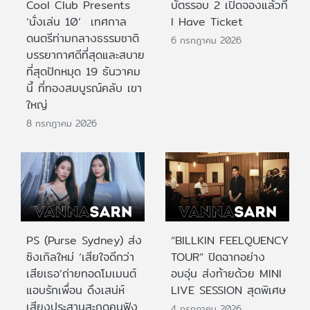
Cool Club Presents
บัตรรอบ 2 เปิดจองแล้วที่
‘นั่งเล่น 10’ เทศกาล
I Have Ticket
ดนตรีท่ามกลางธรรมชาติ
6 กรกฎาคม 2026
บรรยากาศดีที่สุดและสบาย
ที่สุดปักหมุด 19 ธันวาคม
นี้ ที่ทองสมบูรณ์คลับ เขา
ใหญ่
8 กรกฎาคม 2026
PS (Purse Sydney) ส่ง
“BILLKIN FEELQUENCY
ซิงเกิลใหม่ ‘เสียใจดีกว่า
TOUR” ปิดฉากอย่าง
เสียเธอ’ถ่ายทอดโมเมนต์
อบอุ่น ส่งท้ายด้วย MINI
แอบรักเพื่อน ดึงเสน่ห์
LIVE SESSION สุดพิเศษ
เสียงประสานสะกดคนฟัง
4 กรกฎาคม 2026