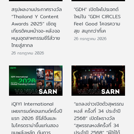
สรุปผลงานประกาศรางวัล
"GDH" เปิดโผโปรเจกต์
“Thailand Y Content
ใหม่ใน "GDH CIRCLES
Awards 2025” เชิดชู
Feel Good โคจรความ
เกียรติคนหน้าจอ-หลังจอ
สุข สนุกกว่าที่เค
หนุนอุตสาหกรรมซีรีส์วาย
26 กรกฎาคม 2026
ไทยสู่สากล
26 กรกฎาคม 2026
iQIYI International
“แถลงข่าวเปิดตัวสุพรรณ
เผยเทรนด์คอนเทนต์ครึ่งปี
หงส์ ครั้งที่ 34 ประจำปี
แรก 2026 ซีรีส์จีนและ
2568” เปิดโผรางวัล
ไมโครดราม่าขึ้นแท่นสอง
“สุพรรณหงส์ครั้งที่ 34
ขุมพลังหลัก ดันการ
ประจำปี 2568” “ผีใช้ได้