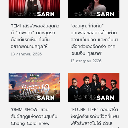
TEMI เสิร์ฟเพลงจีบสุดคิว
“ขอบคุณที่ทิ้งกัน”
ต์ “เทพธิดา” ตกหลุมรัก
บทเพลงของการก้าวผ่าน
ตั้งแต่แรกเห็น ถึงขั้น
ความเจ็บปวด และกลับมา
อยากยกนามสกุลให้!
เลือกตัวเองอีกครั้ง จาก
‘ขนมจีน กุลมาศ’
13 กรกฎาคม 2026
13 กรกฎาคม 2026
‘GMM SHOW’ ชวน
“FLURE LIFE” คอนเสิร์ต
สัมผัสฤดูแห่งความสุขกับ
ใหญ่ครั้งแรกในชีวิตที่แฟน
Chang Cold Brew
ฟลัวร์พลาดไม่ได้ ด่วน!