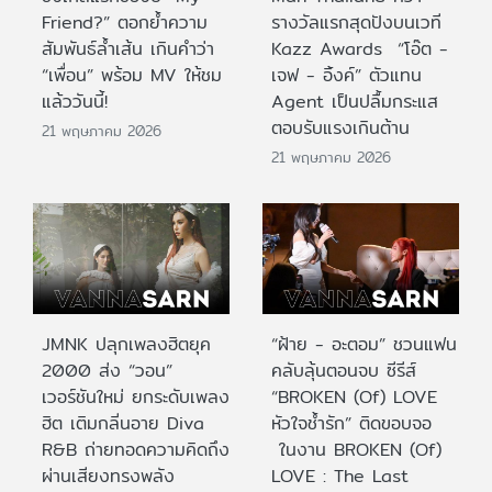
Friend?” ตอกย้ำความ
รางวัลแรกสุดปังบนเวที
สัมพันธ์ล้ำเส้น เกินคำว่า
Kazz Awards “โอ๊ต -
“เพื่อน” พร้อม MV ให้ชม
เจฟ - อิ้งค์” ตัวแทน
แล้ววันนี้!
Agent เป็นปลื้มกระแส
ตอบรับแรงเกินต้าน
21 พฤษภาคม 2026
21 พฤษภาคม 2026
JMNK ปลุกเพลงฮิตยุค
“ฝ้าย - อะตอม” ชวนแฟน
2000 ส่ง “วอน”
คลับลุ้นตอนจบ ซีรีส์
เวอร์ชันใหม่ ยกระดับเพลง
“BROKEN (Of) LOVE
ฮิต เติมกลิ่นอาย Diva
หัวใจช้ำรัก” ติดขอบจอ
R&B ถ่ายทอดความคิดถึง
ในงาน BROKEN (Of)
ผ่านเสียงทรงพลัง
LOVE : The Last