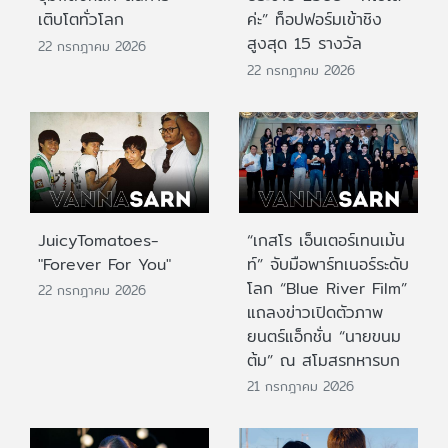
เติบโตทั่วโลก
ค่ะ” ท็อปฟอร์มเข้าชิง
สูงสุด 15 รางวัล
22 กรกฎาคม 2026
22 กรกฎาคม 2026
JuicyTomatoes-
“เกสโร เอ็นเตอร์เทนเม้น
"Forever For You"
ท์” จับมือพาร์ทเนอร์ระดับ
โลก “Blue River Film”
22 กรกฎาคม 2026
แถลงข่าวเปิดตัวภาพ
ยนตร์แอ็กชั่น “นายขนม
ต้ม” ณ สโมสรทหารบก
21 กรกฎาคม 2026