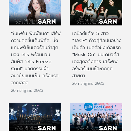
"ใบเฟิร์น พิมพ์ชนก" เสิร์ฟ
เดบิวต์แล้ว! 5 สาว
ความสดชื่นเต็มพิกัด! นั่ง
“TACE” ก้าวสู่ศิลปินอย่าง
แท่นพรีเซ็นเตอร์คนล่าสุด
เต็มตัว เปิดตัวซิงเกิลแรก
ของ elis พร้อมชวน
“Mask On” บนเดบิวต์ส
สัมผัส "elis Freeze
เตจสุดอลังการ เสิร์ฟเพ
Cool" นวัตกรรมผ้า
อร์ฟอร์แมนซ์สะกดทุก
อนามัยแบบเย็น ครั้งแรก
สายตา
จากเอลิส
26 กรกฎาคม 2026
26 กรกฎาคม 2026