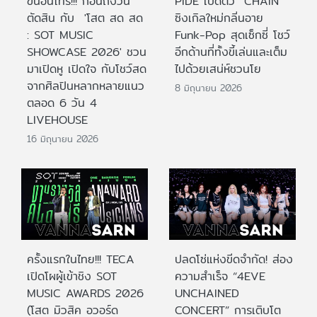
ขึ้นอินโทร!!! ก่อนถึงวัน
PIDE เปิดตัว “CHAIN”
ตัดสิน กับ 'โสต สด สด
ซิงเกิลใหม่กลิ่นอาย
: SOT MUSIC
Funk-Pop สุดเซ็กซี่ โชว์
SHOWCASE 2026' ชวน
อีกด้านที่ทั้งขี้เล่นและเต็ม
มาเปิดหู เปิดใจ กับโชว์สด
ไปด้วยเสน่ห์ชวนโย
จากศิลปินหลากหลายแนว
8 มิถุนายน 2026
ตลอด 6 วัน 4
LIVEHOUSE
16 มิถุนายน 2026
ครั้งแรกในไทย!!! TECA
ปลดโซ่แห่งขีดจำกัด! ส่อง
เปิดโผผู้เข้าชิง SOT
ความสำเร็จ “4EVE
MUSIC AWARDS 2026
UNCHAINED
(โสต มิวสิค อวอร์ด
CONCERT” การเติบโต