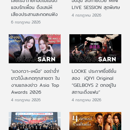
เสียเธอ’ถ่ายทอดโมเมนต์
อบอุ่น ส่งท้ายด้วย MINI
แอบรักเพื่อน ดึงเสน่ห์
LIVE SESSION สุดพิเศษ
เสียงประสานสะกดคนฟัง
4 กรกฎาคม 2026
6 กรกฎาคม 2026
"แตงกวา-เหนือ" ออร่าฉ่ำ!
LOOKE ประกาศชื่อซีซั่น
ขาวโบ๊ะสะกดทุกสายตา ใน
สอง iQIYI Original
งานแถลงข่าว Asia Top
“GELBOYS 2 ตกอยู่ใน
Awards 2026
สถานะติ่งแฟน”
4 กรกฎาคม 2026
4 กรกฎาคม 2026