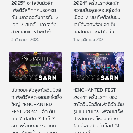
2025” ฮาโลวีนมิวสิก
2024” ครั้งแรกจัดหนัก
เฟสติวัลที่ทุกคนรอคอย
ความมันสุดหลอนจุใจต่อ
คัมแบกสุดอลังการกับ 2
เนื่อง 7 ชม.ทัพศิลปินขน
เวที 2 สไตล์ เอาใจทั้ง
ไลน์อัพฮิตพร้อมจัดเต็ม
สายคอนและสายปาร์ตี้
คอสตูมฉลองฮาโลวีน
3 กันยายน 2025
1 พฤศจิกายน 2024
นับถอยหลังสู่ฮาโลวีนมิวสิ
“ENCHANTED FEST
กเฟสติวัลสุดหลอนครั้งยิ่ง
2024” ครั้งแรก!! ของ
ใหญ่ “ENCHANTED
ฮาโลวีนมิวสิกเฟสติวัลเต็ม
FEST 2024” จัดเต็ม
รูปแบบในไทย พร้อมเสิร์ฟ
กับ 7 ศิลปิน 7 โชว์ 7
ประสบการณ์หลอนด้วย
ชม. พร้อมกิจกรรมแบบ
ไลน์อัพศิลปินตัวท็อป 31
จุกๆ ร่างพร้อม คอสตูม
ตุลาคมนี้