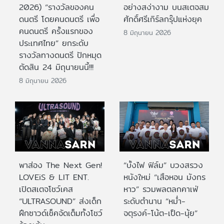
2026) “รางวัลของคน
อย่างสง่างาม บนสเตจสม
ดนตรี โดยคนดนตรี เพื่อ
ศักดิ์ศรีเกิร์ลกรุ๊ปแห่งยุค
คนดนตรี ครั้งแรกของ
8 มิถุนายน 2026
ประเทศไทย” ยกระดับ
รางวัลทางดนตรี ปักหมุด
ตัดสิน 24 มิถุนายนนี้!!!
8 มิถุนายน 2026
พาส่อง The Next Gen!
“บั้งไฟ ฟิล์ม” บวงสรวง
LOVEiS & LIT ENT.
หนังใหม่ “เสือหอน มังกร
เปิดสเตจโชว์เคส
หาว” รวมพลตลกคาเฟ่
“ULTRASOUND” ส่งเด็ก
ระดับตำนาน “หม่ำ-
ฝึกซาวด์เช็คจัดเต็มทั้งโชว์
จตุรงค์-โน้ต-เป็ด-นุ้ย”