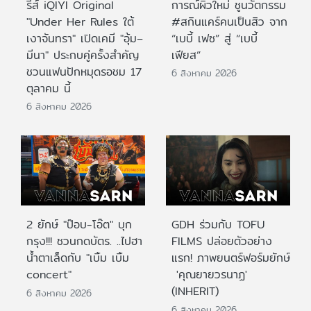
รีส์ iQIYI Original
การณ์ผิวใหม่ ชูนวัตกรรม
"Under Her Rules ใต้
#สกินแคร์คนเป็นสิว จาก
เงาจันทรา" เปิดเคมี "อุ้ม–
“เบบี้ เฟซ” สู่ “เบบี้
มีนา" ประกบคู่ครั้งสำคัญ
เฟียส”
ชวนแฟนปักหมุดรอชม 17
6 สิงหาคม 2026
ตุลาคม นี้
6 สิงหาคม 2026
2 ยักษ์ "ป๊อบ-โอ๊ต" บุก
GDH ร่วมกับ TOFU
กรุง!!! ชวนกดบัตร. ..ไปฮา
FILMS ปล่อยตัวอย่าง
น้ำตาเล็ดกับ "เบิ้ม เบิ้ม
แรก! ภาพยนตร์ฟอร์มยักษ์
concert"
'คุณยายวรนาฏ'
(INHERIT)
6 สิงหาคม 2026
6 สิงหาคม 2026