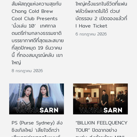
สัมผัสฤดูแห่งความสุขกับ
ใหญ่ครั้งแรกในชีวิตที่แฟน
Chang Cold Brew
ฟลัวร์พลาดไม่ได้ ด่วน!
Cool Club Presents
บัตรรอบ 2 เปิดจองแล้วที่
‘นั่งเล่น 10’ เทศกาล
I Have Ticket
ดนตรีท่ามกลางธรรมชาติ
6 กรกฎาคม 2026
บรรยากาศดีที่สุดและสบาย
ที่สุดปักหมุด 19 ธันวาคม
นี้ ที่ทองสมบูรณ์คลับ เขา
ใหญ่
8 กรกฎาคม 2026
PS (Purse Sydney) ส่ง
“BILLKIN FEELQUENCY
ซิงเกิลใหม่ ‘เสียใจดีกว่า
TOUR” ปิดฉากอย่าง