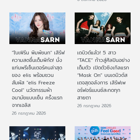
"ใบเฟิร์น พิมพ์ชนก" เสิร์ฟ
เดบิวต์แล้ว! 5 สาว
ความสดชื่นเต็มพิกัด! นั่ง
“TACE” ก้าวสู่ศิลปินอย่าง
แท่นพรีเซ็นเตอร์คนล่าสุด
เต็มตัว เปิดตัวซิงเกิลแรก
ของ elis พร้อมชวน
“Mask On” บนเดบิวต์ส
สัมผัส "elis Freeze
เตจสุดอลังการ เสิร์ฟเพ
Cool" นวัตกรรมผ้า
อร์ฟอร์แมนซ์สะกดทุก
อนามัยแบบเย็น ครั้งแรก
สายตา
จากเอลิส
26 กรกฎาคม 2026
26 กรกฎาคม 2026