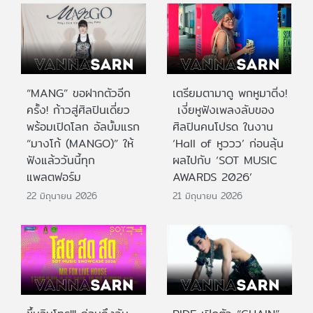
“MANG” ขอฝากตัวอีก
เตรียมตามาดู พกหูมาติ่ง!
ครั้ง! ก้าวสู่ศิลปินเดี่ยว
เงี่ยหูฟังเพลงลับของ
พร้อมเปิดโลก อัลบั้มแรก
ศิลปินคนโปรด ในงาน
“มางโก้ (MANGO)” ให้
‘Hall of หูววว’ ก่อนลุ้น
ฟังแล้ววันนี้ทุก
ผลไปกับ ‘SOT MUSIC
แพลตฟอร์ม
AWARDS 2026’
22 มิถุนายน 2026
21 มิถุนายน 2026