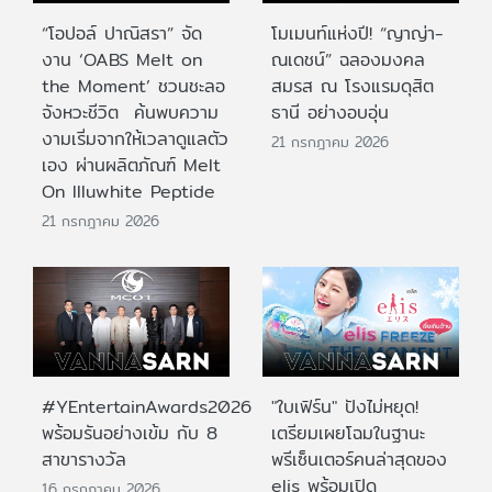
“โอปอล์ ปาณิสรา” จัด
โมเมนท์แห่งปี! “ญาญ่า-
งาน ‘OABS Melt on
ณเดชน์” ฉลองมงคล
the Moment’ ชวนชะลอ
สมรส ณ โรงแรมดุสิต
จังหวะชีวิต ค้นพบความ
ธานี อย่างอบอุ่น
งามเริ่มจากให้เวลาดูแลตัว
21 กรกฎาคม 2026
เอง ผ่านผลิตภัณฑ์ Melt
On Illuwhite Peptide
21 กรกฎาคม 2026
#YEntertainAwards2026
"ใบเฟิร์น" ปังไม่หยุด!
พร้อมรันอย่างเข้ม กับ 8
เตรียมเผยโฉมในฐานะ
สาขารางวัล
พรีเซ็นเตอร์คนล่าสุดของ
elis พร้อมเปิด
16 กรกฎาคม 2026