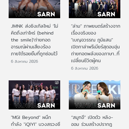
JMNK ส่งซิงเกิลใหม่ ‘ไม่
"ล่าม" ภาพยนตร์สร้างจาก
คิดถึงเท่าไหร่ (behind
เรื่องจริงของ
the smile)’ถ่ายทอด
"เบญจวรรณ ภูมิแสน"
อารมณ์ผ่านเสียงร้อง
เปิดกาล่าพรีเมียร์สุดอบอุ่น
ภายใต้รอยยิ้มที่ถูกซ่อนไว้
ถ่ายทอดพลังของภาษา...ที่
เปลี่ยนชีวิตผู้คน
6 สิงหาคม 2026
6 สิงหาคม 2026
"MGI Beyond" ผนึก
“สมูทอี” เปิดตัว หลิง-
กำลัง "iQIYI" บวงสรวงซี
ออม ร่วมสร้างปรากฎ