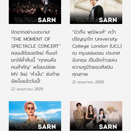
ปิดฉากอย่างงดงาม!
“บิวกิ้น พุฒิพงศ์” คว้า
“THE MOMENT OF
ปริญญาโท University
SPECTACLE CONCERT”
College London (UCL)
คอนเสิร์ตเฉดใหม่ ที่นนท์
ณ กรุงลอนดอน ประเทศ
ยกให้ค่ำคืนนี้ “ทุกคนคือ
อังกฤษ เป็นอีกก้าวแห่ง
คนสำคัญ” พร้อมปล่อย
ความภูมิใจของศิลปิน
MV ใหม่ “คำนั้น” ส่งท้าย
คุณภาพ
อัลบั้มแล้ววันนี้!
21 พฤษภาคม 2026
22 พฤษภาคม 2026