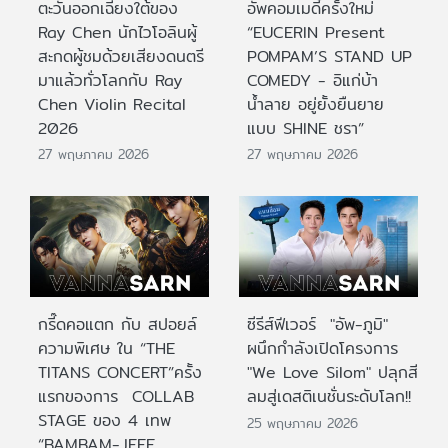
ตะวันออกเฉียงใต้ของ
อัพคอมเมดี้ครั้งใหม่
Ray Chen นักไวโอลินผู้
“EUCERIN Present
สะกดผู้ชมด้วยเสียงดนตรี
POMPAM’S STAND UP
มาแล้วทั่วโลกกับ Ray
COMEDY - อิแก่บ้า
Chen Violin Recital
น้ำลาย อยู่ยั้งยืนยาย
2026
แบบ SHINE ชรา”
27 พฤษภาคม 2026
27 พฤษภาคม 2026
กรี๊ดคอแตก กับ สปอยล์
ซีรีส์ฟีเวอร์ "อัพ-ภูมิ"
ความพิเศษ ใน “THE
ผนึกกำลังเปิดโครงการ
TITANS CONCERT”ครั้ง
"We Love Silom" ปลุกสี
แรกของการ COLLAB
ลมสู่เดสติเนชั่นระดับโลก!!
STAGE ของ 4 เทพ
25 พฤษภาคม 2026
“BAMBAM-JEFF