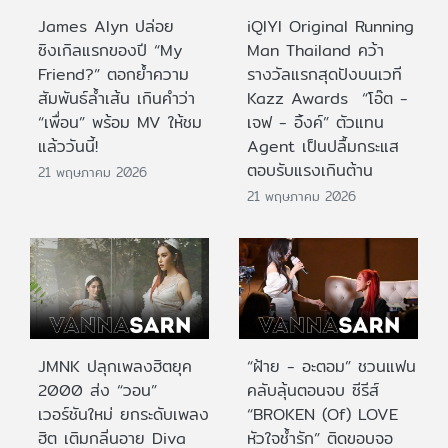
James Alyn ปล่อย
iQIYI Original Running
ซิงเกิลแรกของปี “My
Man Thailand คว้า
Friend?” ตอกย้ำความ
รางวัลแรกสุดปังบนเวที
สัมพันธ์ล้ำเส้น เกินคำว่า
Kazz Awards “โอ๊ต -
“เพื่อน” พร้อม MV ให้ชม
เจฟ - อิ้งค์” ตัวแทน
แล้ววันนี้!
Agent เป็นปลื้มกระแส
ตอบรับแรงเกินต้าน
21 พฤษภาคม 2026
21 พฤษภาคม 2026
JMNK ปลุกเพลงฮิตยุค
“ฝ้าย - อะตอม” ชวนแฟน
2000 ส่ง “วอน”
คลับลุ้นตอนจบ ซีรีส์
เวอร์ชันใหม่ ยกระดับเพลง
“BROKEN (Of) LOVE
ฮิต เติมกลิ่นอาย Diva
หัวใจช้ำรัก” ติดขอบจอ