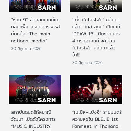
“ช่อง 9” จัดคอนเทนต์แบ
‘เดี่ยวไมโครโฟน’ กลับมา
บอิมแพ็ค ครบทุกอรรถรส
แล้ว! ‘โน้ส อุดม’ เปิดเวที
ยืนหนึ่ง “The main
‘DEAW 16’ เปิดขายบัตร
national media”
4 กรกฎาคมนี้ #เดี่ยว
ไมโครโฟน กลับมาแล้ว
30 มิถุนายน 2026
จ้า!!!
30 มิถุนายน 2026
สถาบันดนตรีกัลยาณิ
“เมเบิ้ล–แป้งจี่” ร่ายมนตร์
วัฒนา เปิดตัวโครงการ
ความสุขใน BLEJIE 1st
“MUSIC INDUSTRY
Fanmeet in Thailand :