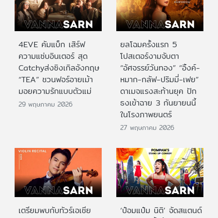
4EVE คัมแบ็ก เสิร์ฟ
ยลโฉมครั้งแรก 5
ความแซ่บอินเตอร์ สุด
โปสเตอร์งามจับตา
Catchyส่งซิงเกิลอังกฤษ
“อัศจรรย์วันทอง” “อิ้งค์-
“TEA” ชวนฟอร์อายเม้า
หมาก-กลัฟ-ปริมมี่-เฟย”
มอยความรักแบบตัวแม่
ดาเมจแรงสะท้านยุค ปัก
ธงเข้าฉาย 3 กันยายนนี้
29 พฤษภาคม 2026
ในโรงภาพยนตร์
27 พฤษภาคม 2026
เตรียมพบกับทัวร์เอเชีย
‘ป๋อมแป๋ม นิติ’ จัดสแตนด์