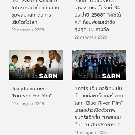
แรก 2026 ซีรีส์จีนและ
2568” เปิดโผรางวัล
ไมโครดราม่าขึ้นแท่นสอง
“สุพรรณหงส์ครั้งที่ 34
ขุมพลังหลัก ดันการ
ประจำปี 2568” “ผีใช้ได้
เติบโตทั่วโลก
ค่ะ” ท็อปฟอร์มเข้าชิง
สูงสุด 15 รางวัล
22 กรกฎาคม 2026
22 กรกฎาคม 2026
JuicyTomatoes-
“เกสโร เอ็นเตอร์เทนเม้น
"Forever For You"
ท์” จับมือพาร์ทเนอร์ระดับ
โลก “Blue River Film”
22 กรกฎาคม 2026
แถลงข่าวเปิดตัวภาพ
ยนตร์แอ็กชั่น “นายขนม
ต้ม” ณ สโมสรทหารบก
21 กรกฎาคม 2026