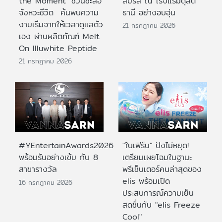
the Moment’ ชวนชะลอ
สมรส ณ โรงแรมดุสิต
จังหวะชีวิต ค้นพบความ
ธานี อย่างอบอุ่น
งามเริ่มจากให้เวลาดูแลตัว
21 กรกฎาคม 2026
เอง ผ่านผลิตภัณฑ์ Melt
On Illuwhite Peptide
21 กรกฎาคม 2026
#YEntertainAwards2026
"ใบเฟิร์น" ปังไม่หยุด!
พร้อมรันอย่างเข้ม กับ 8
เตรียมเผยโฉมในฐานะ
สาขารางวัล
พรีเซ็นเตอร์คนล่าสุดของ
elis พร้อมเปิด
16 กรกฎาคม 2026
ประสบการณ์ความเย็น
สดชื่นกับ "elis Freeze
Cool"