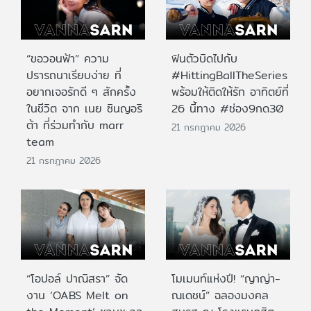
“ขอวอนฟ้า” ความ
ฟินตัวบิดไปกับ
ปรารถนาเรียบง่าย ที่
#HittingBallTheSeries
อยากเจอรักดี ๆ สักครั้ง
พร้อมให้ติดให้รัก อาทิตย์ที่
ในชีวิต จาก เนย ซินญอริ
26 นี้ทาง #ช่อง9กด30
ต้า ที่ร่วมทำกับ marr
21 กรกฎาคม 2026
team
21 กรกฎาคม 2026
“โอปอล์ ปาณิสรา” จัด
โมเมนท์แห่งปี! “ญาญ่า-
งาน ‘OABS Melt on
ณเดชน์” ฉลองมงคล