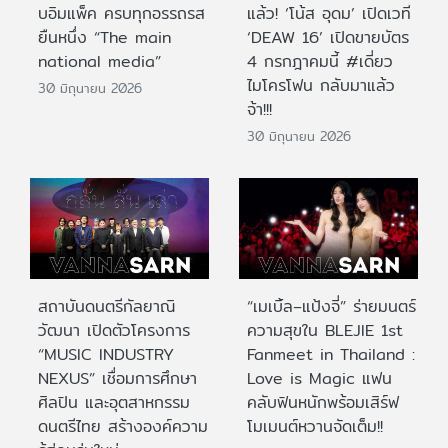
บอิมแพ็ค ครบทุกอรรถรส
แล้ว! ‘โน้ส อุดม’ เปิดเวที
ยืนหนึ่ง “The main
‘DEAW 16’ เปิดขายบัตร
national media”
4 กรกฎาคมนี้ #เดี่ยว
ไมโครโฟน กลับมาแล้ว
30 มิถุนายน 2026
จ้า!!!
30 มิถุนายน 2026
สถาบันดนตรีกัลยาณิ
“เมเบิ้ล–แป้งจี่” ร่ายมนตร์
วัฒนา เปิดตัวโครงการ
ความสุขใน BLEJIE 1st
“MUSIC INDUSTRY
Fanmeet in Thailand :
NEXUS” เชื่อมการศึกษา
Love is Magic แฟน
ศิลปิน และอุตสาหกรรม
คลับฟินหนักพร้อมเสิร์ฟ
ดนตรีไทย สร้างองค์ความ
โมเมนต์หวานจัดเต็ม!!