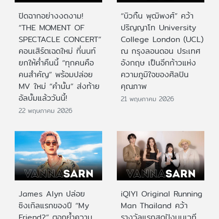
ปิดฉากอย่างงดงาม!
“บิวกิ้น พุฒิพงศ์” คว้า
“THE MOMENT OF
ปริญญาโท University
SPECTACLE CONCERT”
College London (UCL)
คอนเสิร์ตเฉดใหม่ ที่นนท์
ณ กรุงลอนดอน ประเทศ
ยกให้ค่ำคืนนี้ “ทุกคนคือ
อังกฤษ เป็นอีกก้าวแห่ง
คนสำคัญ” พร้อมปล่อย
ความภูมิใจของศิลปิน
MV ใหม่ “คำนั้น” ส่งท้าย
คุณภาพ
อัลบั้มแล้ววันนี้!
21 พฤษภาคม 2026
22 พฤษภาคม 2026
James Alyn ปล่อย
iQIYI Original Running
ซิงเกิลแรกของปี “My
Man Thailand คว้า
Friend?” ตอกย้ำความ
รางวัลแรกสุดปังบนเวที