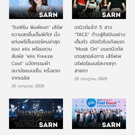
"ใบเฟิร์น พิมพ์ชนก" เสิร์ฟ
เดบิวต์แล้ว! 5 สาว
ความสดชื่นเต็มพิกัด! นั่ง
“TACE” ก้าวสู่ศิลปินอย่าง
แท่นพรีเซ็นเตอร์คนล่าสุด
เต็มตัว เปิดตัวซิงเกิลแรก
ของ elis พร้อมชวน
“Mask On” บนเดบิวต์ส
สัมผัส "elis Freeze
เตจสุดอลังการ เสิร์ฟเพ
Cool" นวัตกรรมผ้า
อร์ฟอร์แมนซ์สะกดทุก
อนามัยแบบเย็น ครั้งแรก
สายตา
จากเอลิส
26 กรกฎาคม 2026
26 กรกฎาคม 2026