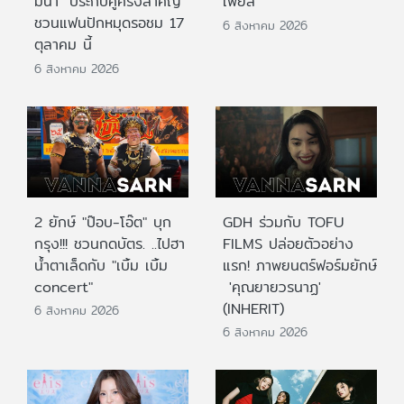
มีนา" ประกบคู่ครั้งสำคัญ
เฟียส”
ชวนแฟนปักหมุดรอชม 17
6 สิงหาคม 2026
ตุลาคม นี้
6 สิงหาคม 2026
2 ยักษ์ "ป๊อบ-โอ๊ต" บุก
GDH ร่วมกับ TOFU
กรุง!!! ชวนกดบัตร. ..ไปฮา
FILMS ปล่อยตัวอย่าง
น้ำตาเล็ดกับ "เบิ้ม เบิ้ม
แรก! ภาพยนตร์ฟอร์มยักษ์
concert"
'คุณยายวรนาฏ'
(INHERIT)
6 สิงหาคม 2026
6 สิงหาคม 2026