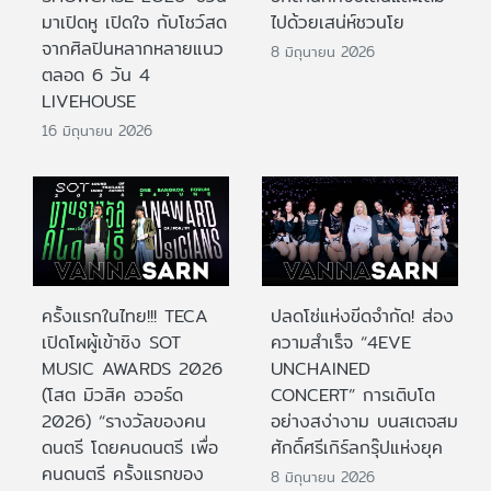
มาเปิดหู เปิดใจ กับโชว์สด
ไปด้วยเสน่ห์ชวนโย
จากศิลปินหลากหลายแนว
8 มิถุนายน 2026
ตลอด 6 วัน 4
LIVEHOUSE
16 มิถุนายน 2026
ครั้งแรกในไทย!!! TECA
ปลดโซ่แห่งขีดจำกัด! ส่อง
เปิดโผผู้เข้าชิง SOT
ความสำเร็จ “4EVE
MUSIC AWARDS 2026
UNCHAINED
(โสต มิวสิค อวอร์ด
CONCERT” การเติบโต
2026) “รางวัลของคน
อย่างสง่างาม บนสเตจสม
ดนตรี โดยคนดนตรี เพื่อ
ศักดิ์ศรีเกิร์ลกรุ๊ปแห่งยุค
คนดนตรี ครั้งแรกของ
8 มิถุนายน 2026