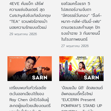
4EVE คัมแบ็ก เสิร์ฟ
ยลโฉมครั้งแรก 5
ความแซ่บอินเตอร์ สุด
โปสเตอร์งามจับตา
Catchyส่งซิงเกิลอังกฤษ
“อัศจรรย์วันทอง” “อิ้งค์-
“TEA” ชวนฟอร์อายเม้า
หมาก-กลัฟ-ปริมมี่-เฟย”
มอยความรักแบบตัวแม่
ดาเมจแรงสะท้านยุค ปัก
ธงเข้าฉาย 3 กันยายนนี้
29 พฤษภาคม 2026
ในโรงภาพยนตร์
27 พฤษภาคม 2026
เตรียมพบกับทัวร์เอเชีย
‘ป๋อมแป๋ม นิติ’ จัดสแตนด์
ตะวันออกเฉียงใต้ของ
อัพคอมเมดี้ครั้งใหม่
Ray Chen นักไวโอลินผู้
“EUCERIN Present
สะกดผู้ชมด้วยเสียงดนตรี
POMPAM’S STAND UP