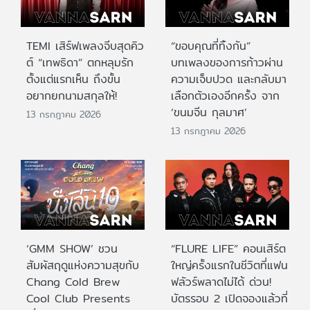
TEMI เสิร์ฟเพลงจีบสุดคิว
“ขอบคุณที่ทิ้งกัน”
ต์ “เทพธิดา” ตกหลุมรัก
บทเพลงของการก้าวผ่าน
ตั้งแต่แรกเห็น ถึงขั้น
ความเจ็บปวด และกลับมา
อยากยกนามสกุลให้!
เลือกตัวเองอีกครั้ง จาก
‘ขนมจีน กุลมาศ’
13 กรกฎาคม 2026
13 กรกฎาคม 2026
‘GMM SHOW’ ชวน
“FLURE LIFE” คอนเสิร์ต
สัมผัสฤดูแห่งความสุขกับ
ใหญ่ครั้งแรกในชีวิตที่แฟน
Chang Cold Brew
ฟลัวร์พลาดไม่ได้ ด่วน!
Cool Club Presents
บัตรรอบ 2 เปิดจองแล้วที่