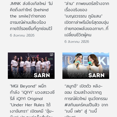
JMNK ส่งซิงเกิลใหม่ ‘ไม่
"ล่าม" ภาพยนตร์สร้างจาก
คิดถึงเท่าไหร่ (behind
เรื่องจริงของ
the smile)’ถ่ายทอด
"เบญจวรรณ ภูมิแสน"
อารมณ์ผ่านเสียงร้อง
เปิดกาล่าพรีเมียร์สุดอบอุ่น
ภายใต้รอยยิ้มที่ถูกซ่อนไว้
ถ่ายทอดพลังของภาษา...ที่
เปลี่ยนชีวิตผู้คน
6 สิงหาคม 2026
6 สิงหาคม 2026
"MGI Beyond" ผนึก
“สมูทอี” เปิดตัว หลิง-
กำลัง "iQIYI" บวงสรวงซี
ออม ร่วมสร้างปรากฎ
รีส์ iQIYI Original
การณ์ผิวใหม่ ชูนวัตกรรม
"Under Her Rules ใต้
#สกินแคร์คนเป็นสิว จาก
เงาจันทรา" เปิดเคมี "อุ้ม–
“เบบี้ เฟซ” สู่ “เบบี้