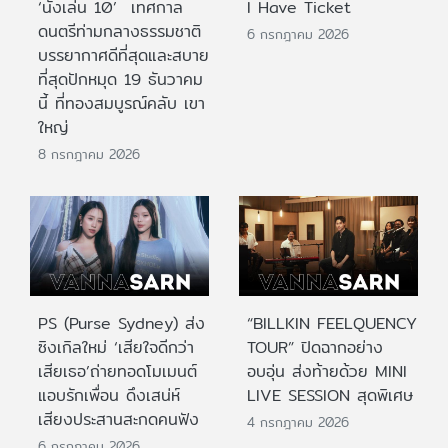
‘นั่งเล่น 10’ เทศกาล
I Have Ticket
ดนตรีท่ามกลางธรรมชาติ
6 กรกฎาคม 2026
บรรยากาศดีที่สุดและสบาย
ที่สุดปักหมุด 19 ธันวาคม
นี้ ที่ทองสมบูรณ์คลับ เขา
ใหญ่
8 กรกฎาคม 2026
PS (Purse Sydney) ส่ง
“BILLKIN FEELQUENCY
ซิงเกิลใหม่ ‘เสียใจดีกว่า
TOUR” ปิดฉากอย่าง
เสียเธอ’ถ่ายทอดโมเมนต์
อบอุ่น ส่งท้ายด้วย MINI
แอบรักเพื่อน ดึงเสน่ห์
LIVE SESSION สุดพิเศษ
เสียงประสานสะกดคนฟัง
4 กรกฎาคม 2026
6 กรกฎาคม 2026