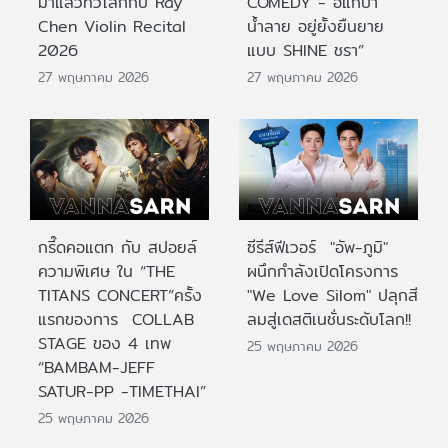
มาแล้วทั่วโลกกับ Ray
COMEDY - อิแก่บ้า
Chen Violin Recital
น้ำลาย อยู่ยั้งยืนยาย
2026
แบบ SHINE ชรา”
27 พฤษภาคม 2026
27 พฤษภาคม 2026
กรี๊ดคอแตก กับ สปอยล์
ซีรีส์ฟีเวอร์ "อัพ-ภูมิ"
ความพิเศษ ใน “THE
ผนึกกำลังเปิดโครงการ
TITANS CONCERT”ครั้ง
"We Love Silom" ปลุกสี
แรกของการ COLLAB
ลมสู่เดสติเนชั่นระดับโลก!!
STAGE ของ 4 เทพ
25 พฤษภาคม 2026
“BAMBAM-JEFF
SATUR-PP -TIMETHAI”
25 พฤษภาคม 2026