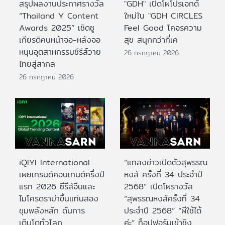
สรุปผลงานประกาศรางวัล
"GDH" เปิดโผโปรเจกต์
“Thailand Y Content
ใหม่ใน "GDH CIRCLES
Awards 2025” เชิดชู
Feel Good โคจรความ
เกียรติคนหน้าจอ-หลังจอ
สุข สนุกกว่าที่เค
หนุนอุตสาหกรรมซีรีส์วาย
26 กรกฎาคม 2026
ไทยสู่สากล
26 กรกฎาคม 2026
iQIYI International
“แถลงข่าวเปิดตัวสุพรรณ
เผยเทรนด์คอนเทนต์ครึ่งปี
หงส์ ครั้งที่ 34 ประจำปี
แรก 2026 ซีรีส์จีนและ
2568” เปิดโผรางวัล
ไมโครดราม่าขึ้นแท่นสอง
“สุพรรณหงส์ครั้งที่ 34
ขุมพลังหลัก ดันการ
ประจำปี 2568” “ผีใช้ได้
เติบโตทั่วโลก
ค่ะ” ท็อปฟอร์มเข้าชิง