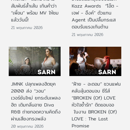
สัมพันธ์ล้ำเส้น เกินคำว่า
Kazz Awards “โอ๊ต -
“เพื่อน” พร้อม MV ให้ชม
เจฟ - อิ้งค์” ตัวแทน
แล้ววันนี้!
Agent เป็นปลื้มกระแส
ตอบรับแรงเกินต้าน
21 พฤษภาคม 2026
21 พฤษภาคม 2026
JMNK ปลุกเพลงฮิตยุค
“ฝ้าย - อะตอม” ชวนแฟน
2000 ส่ง “วอน”
คลับลุ้นตอนจบ ซีรีส์
เวอร์ชันใหม่ ยกระดับเพลง
“BROKEN (Of) LOVE
ฮิต เติมกลิ่นอาย Diva
หัวใจช้ำรัก” ติดขอบจอ
R&B ถ่ายทอดความคิดถึง
ในงาน BROKEN (Of)
ผ่านเสียงทรงพลัง
LOVE : The Last
Promise
20 พฤษภาคม 2026