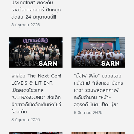
ประเทศไทย” ยกระดับ
รางวัลทางดนตรี ปักหมุด
ตัดสิน 24 มิถุนายนนี้!!!
8 มิถุนายน 2026
พาส่อง The Next Gen!
“บั้งไฟ ฟิล์ม” บวงสรวง
LOVEiS & LIT ENT.
หนังใหม่ “เสือหอน มังกร
เปิดสเตจโชว์เคส
หาว” รวมพลตลกคาเฟ่
“ULTRASOUND” ส่งเด็ก
ระดับตำนาน “หม่ำ-
ฝึกซาวด์เช็คจัดเต็มทั้งโชว์
จตุรงค์-โน้ต-เป็ด-นุ้ย”
ร้องเต้น
8 มิถุนายน 2026
8 มิถุนายน 2026