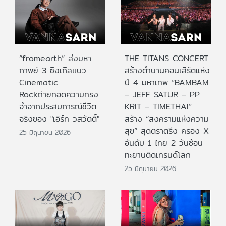
“fromearth” ส่งมหา
THE TITANS CONCERT
กาพย์ 3 ซิงเกิลแนว
สร้างตำนานคอนเสิร์ตแห่ง
Cinematic
ปี 4 มหาเทพ “BAMBAM
Rockถ่ายทอดความทรง
– JEFF SATUR – PP
จำจากประสบการณ์ชีวิต
KRIT – TIMETHAI”
จริงของ "เอิร์ท วสวัตติ์"
สร้าง “สงครามแห่งความ
สุข” สุดตราตรึง ครอง X
25 มิถุนายน 2026
อันดับ 1 ไทย 2 วันซ้อน
ทะยานติดเทรนด์โลก
25 มิถุนายน 2026