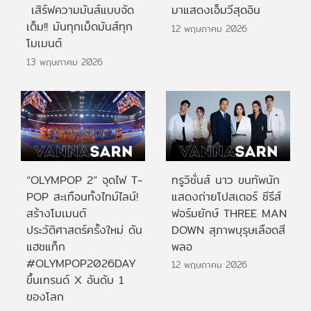
เสิร์ฟความมันส์แบบจัด
มาแสดงเอ็มวีสุดอิน
เต็ม!! มันทุกเม็ดมันส์ทุก
12 พฤษภาคม 2026
โมเมนต์
13 พฤษภาคม 2026
“OLYMPOP 2” จุดไฟ T-
ทรูวิชั่นส์ นาว ขนทัพนัก
POP สะเทือนทั้งไทม์ไลน์!
แสดงถ่ายโปสเตอร์ ซีรีส์
สร้างโมเมนต์
ฟอร์มยักษ์ THREE MAN
ประวัติศาสตร์ครั้งใหม่ ดัน
DOWN สุภาพบุรุษเลือดสี
แฮชแท็ก
พลอ
#OLYMPOP2026DAY
12 พฤษภาคม 2026
ขึ้นเทรนด์ X อันดับ 1
ของโลก