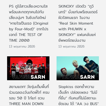
PS ดูโอ้สาวเสียงหวานใส
SKINOXY เปิดตัว “ภูวิ
พร้อมสะกดทุกคนไปกับ
นทร์” นั่งแท่นพรีเซนเตอร์
เสียงนุ่มๆ ในซิงเกิลใหม่
ผิวใสคนแรก ในงาน
“หายใจเป็นเธอ (Original
“Real Skin Moment
by Four-Mod)” จากโปร
with PHUWIN x
เจกต์ THE TEST OF
SKINOXY” แฟนคลับแห่
TIME 2000
ซัพพอร์ตแน่นงาน
13 พฤษภาคม 2026
13 พฤษภาคม 2026
สยามแตก! วัยรุ่นเต็มพื้นที่
Slapkiss ตอกย้ำความ
ร่วมฉลองวันเกิดพี่โก๋ ครบ
เจ็บลึก ปล่อยเพลง “ไม่มี
รอบ 50 ปี โก๋แก่ ชวน
ที่ยืน” กับคนที่ไม่มีสถานะ
THREE MAN DOWN
ชัดเจน ได้ “AA วง BUS”