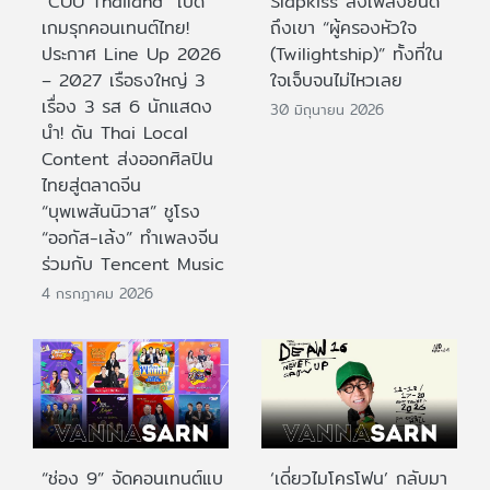
“CUU Thailand” เปิด
Slapkiss ส่งเพลงยินดี
เกมรุกคอนเทนต์ไทย!
ถึงเขา “ผู้ครองหัวใจ
ประกาศ Line Up 2026
(Twilightship)” ทั้งที่ใน
– 2027 เรือธงใหญ่ 3
ใจเจ็บจนไม่ไหวเลย
เรื่อง 3 รส 6 นักแสดง
30 มิถุนายน 2026
นำ! ดัน Thai Local
Content ส่งออกศิลปิน
ไทยสู่ตลาดจีน
“บุพเพสันนิวาส” ชูโรง
“ออกัส-เล้ง” ทำเพลงจีน
ร่วมกับ Tencent Music
4 กรกฎาคม 2026
“ช่อง 9” จัดคอนเทนต์แบ
‘เดี่ยวไมโครโฟน’ กลับมา