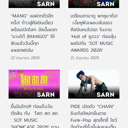
“MANG” ขอฝากตัวอีก
เตรียมตามาดู พกหูมาติ่ง!
ครั้ง! ก้าวสู่ศิลปินเดี่ยว
เงี่ยหูฟังเพลงลับของ
พร้อมเปิดโลก อัลบั้มแรก
ศิลปินคนโปรด ในงาน
“มางโก้ (MANGO)” ให้
‘Hall of หูววว’ ก่อนลุ้น
ฟังแล้ววันนี้ทุก
ผลไปกับ ‘SOT MUSIC
แพลตฟอร์ม
AWARDS 2026’
22 มิถุนายน 2026
21 มิถุนายน 2026
ขึ้นอินโทร!!! ก่อนถึงวัน
PIDE เปิดตัว “CHAIN”
ตัดสิน กับ 'โสต สด สด
ซิงเกิลใหม่กลิ่นอาย
: SOT MUSIC
Funk-Pop สุดเซ็กซี่ โชว์
SHOWCASE 2026' ชวน
อีกด้านที่ทั้งขี้เล่นและเต็ม