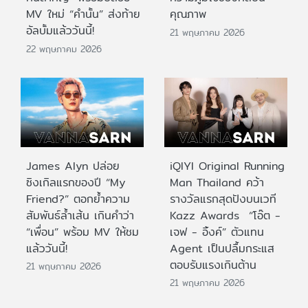
MV ใหม่ “คำนั้น” ส่งท้าย
คุณภาพ
อัลบั้มแล้ววันนี้!
21 พฤษภาคม 2026
22 พฤษภาคม 2026
James Alyn ปล่อย
iQIYI Original Running
ซิงเกิลแรกของปี “My
Man Thailand คว้า
Friend?” ตอกย้ำความ
รางวัลแรกสุดปังบนเวที
สัมพันธ์ล้ำเส้น เกินคำว่า
Kazz Awards “โอ๊ต -
“เพื่อน” พร้อม MV ให้ชม
เจฟ - อิ้งค์” ตัวแทน
แล้ววันนี้!
Agent เป็นปลื้มกระแส
ตอบรับแรงเกินต้าน
21 พฤษภาคม 2026
21 พฤษภาคม 2026