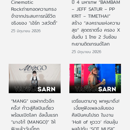
Cinematic
ปี 4 มหาเทพ “BAMBAM
Rockถ่ายทอดความทรง
– JEFF SATUR – PP
จำจากประสบการณ์ชีวิต
KRIT – TIMETHAI”
จริงของ "เอิร์ท วสวัตติ์"
สร้าง “สงครามแห่งความ
สุข” สุดตราตรึง ครอง X
25 มิถุนายน 2026
อันดับ 1 ไทย 2 วันซ้อน
ทะยานติดเทรนด์โลก
25 มิถุนายน 2026
“MANG” ขอฝากตัวอีก
เตรียมตามาดู พกหูมาติ่ง!
ครั้ง! ก้าวสู่ศิลปินเดี่ยว
เงี่ยหูฟังเพลงลับของ
พร้อมเปิดโลก อัลบั้มแรก
ศิลปินคนโปรด ในงาน
“มางโก้ (MANGO)” ให้
‘Hall of หูววว’ ก่อนลุ้น
ฟังแล้ววันนี้ทุก
ผลไปกับ ‘SOT MUSIC