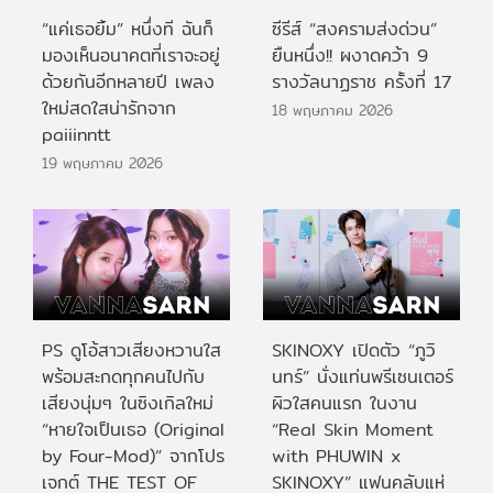
“แค่เธอยิ้ม” หนึ่งที ฉันก็
ซีรีส์ “สงครามส่งด่วน”
มองเห็นอนาคตที่เราจะอยู่
ยืนหนึ่ง!! ผงาดคว้า 9
ด้วยกันอีกหลายปี เพลง
รางวัลนาฏราช ครั้งที่ 17
ใหม่สดใสน่ารักจาก
18 พฤษภาคม 2026
paiiinntt
19 พฤษภาคม 2026
PS ดูโอ้สาวเสียงหวานใส
SKINOXY เปิดตัว “ภูวิ
พร้อมสะกดทุกคนไปกับ
นทร์” นั่งแท่นพรีเซนเตอร์
เสียงนุ่มๆ ในซิงเกิลใหม่
ผิวใสคนแรก ในงาน
“หายใจเป็นเธอ (Original
“Real Skin Moment
by Four-Mod)” จากโปร
with PHUWIN x
เจกต์ THE TEST OF
SKINOXY” แฟนคลับแห่