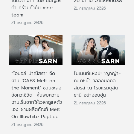
ในชีวิต จาก เนย ซินญอริ
26 นี้ทาง #ช่อง9กด30
ต้า ที่ร่วมทำกับ marr
21 กรกฎาคม 2026
team
21 กรกฎาคม 2026
“โอปอล์ ปาณิสรา” จัด
โมเมนท์แห่งปี! “ญาญ่า-
งาน ‘OABS Melt on
ณเดชน์” ฉลองมงคล
the Moment’ ชวนชะลอ
สมรส ณ โรงแรมดุสิต
จังหวะชีวิต ค้นพบความ
ธานี อย่างอบอุ่น
งามเริ่มจากให้เวลาดูแลตัว
21 กรกฎาคม 2026
เอง ผ่านผลิตภัณฑ์ Melt
On Illuwhite Peptide
21 กรกฎาคม 2026