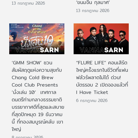
‘ขนมจีน กุลมาศ’
13 กรกฎาคม 2026
13 กรกฎาคม 2026
‘GMM SHOW’ ชวน
“FLURE LIFE” คอนเสิร์ต
สัมผัสฤดูแห่งความสุขกับ
ใหญ่ครั้งแรกในชีวิตที่แฟน
Chang Cold Brew
ฟลัวร์พลาดไม่ได้ ด่วน!
Cool Club Presents
บัตรรอบ 2 เปิดจองแล้วที่
‘นั่งเล่น 10’ เทศกาล
I Have Ticket
ดนตรีท่ามกลางธรรมชาติ
6 กรกฎาคม 2026
บรรยากาศดีที่สุดและสบาย
ที่สุดปักหมุด 19 ธันวาคม
นี้ ที่ทองสมบูรณ์คลับ เขา
ใหญ่
8 กรกฎาคม 2026