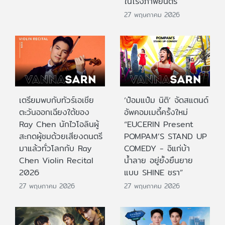
ในโรงภาพยนตร์
27 พฤษภาคม 2026
เตรียมพบกับทัวร์เอเชีย
‘ป๋อมแป๋ม นิติ’ จัดสแตนด์
ตะวันออกเฉียงใต้ของ
อัพคอมเมดี้ครั้งใหม่
Ray Chen นักไวโอลินผู้
“EUCERIN Present
สะกดผู้ชมด้วยเสียงดนตรี
POMPAM’S STAND UP
มาแล้วทั่วโลกกับ Ray
COMEDY - อิแก่บ้า
Chen Violin Recital
น้ำลาย อยู่ยั้งยืนยาย
2026
แบบ SHINE ชรา”
27 พฤษภาคม 2026
27 พฤษภาคม 2026