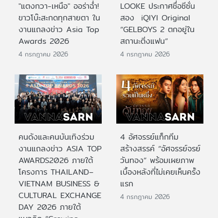
"แตงกวา-เหนือ" ออร่าฉ่ำ!
LOOKE ประกาศชื่อซีซั่น
ขาวโบ๊ะสะกดทุกสายตา ใน
สอง iQIYI Original
งานแถลงข่าว Asia Top
“GELBOYS 2 ตกอยู่ใน
Awards 2026
สถานะติ่งแฟน”
4 กรกฎาคม 2026
4 กรกฎาคม 2026
คนดังและคนบันเทิงร่วม
4 อัศจรรย์แท็กทีม
งานแถลงข่าว ASIA TOP
สร้างสรรค์ “อัศจรรย์จรย์
AWARDS2026 ภายใต้
วันทอง” พร้อมเผยภาพ
โครงการ THAILAND–
เบื้องหลังที่ไม่เคยเห็นครั้ง
VIETNAM BUSINESS &
แรก
CULTURAL EXCHANGE
4 กรกฎาคม 2026
DAY 2026 ภายใต้