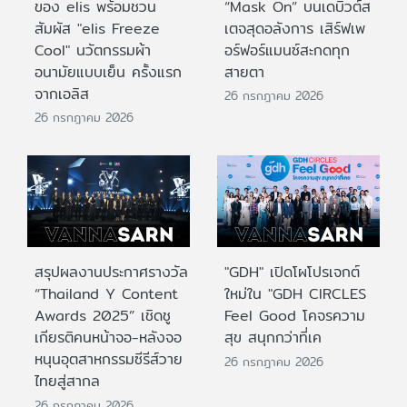
ของ elis พร้อมชวน
“Mask On” บนเดบิวต์ส
สัมผัส "elis Freeze
เตจสุดอลังการ เสิร์ฟเพ
Cool" นวัตกรรมผ้า
อร์ฟอร์แมนซ์สะกดทุก
อนามัยแบบเย็น ครั้งแรก
สายตา
จากเอลิส
26 กรกฎาคม 2026
26 กรกฎาคม 2026
สรุปผลงานประกาศรางวัล
"GDH" เปิดโผโปรเจกต์
“Thailand Y Content
ใหม่ใน "GDH CIRCLES
Awards 2025” เชิดชู
Feel Good โคจรความ
เกียรติคนหน้าจอ-หลังจอ
สุข สนุกกว่าที่เค
หนุนอุตสาหกรรมซีรีส์วาย
26 กรกฎาคม 2026
ไทยสู่สากล
26 กรกฎาคม 2026