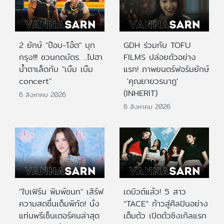
2 ยักษ์ "ป๊อบ-โอ๊ต" บุก
GDH ร่วมกับ TOFU
กรุง!!! ชวนกดบัตร. ..ไปฮา
FILMS ปล่อยตัวอย่าง
น้ำตาเล็ดกับ "เบิ้ม เบิ้ม
แรก! ภาพยนตร์ฟอร์มยักษ์
concert"
'คุณยายวรนาฏ'
(INHERIT)
6 สิงหาคม 2026
6 สิงหาคม 2026
"ใบเฟิร์น พิมพ์ชนก" เสิร์ฟ
เดบิวต์แล้ว! 5 สาว
ความสดชื่นเต็มพิกัด! นั่ง
“TACE” ก้าวสู่ศิลปินอย่าง
แท่นพรีเซ็นเตอร์คนล่าสุด
เต็มตัว เปิดตัวซิงเกิลแรก