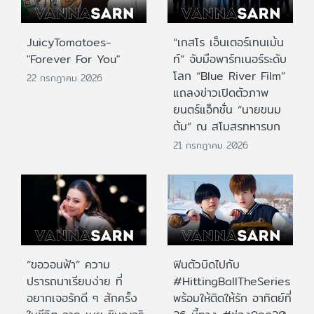
JuicyTomatoes-
“เกสโร เอ็นเตอร์เทนเม้น
"Forever For You"
ท์” จับมือพาร์ทเนอร์ระดับ
โลก “Blue River Film”
22 กรกฎาคม 2026
แถลงข่าวเปิดตัวภาพ
ยนตร์แอ็กชั่น “นายขนม
ต้ม” ณ สโมสรทหารบก
21 กรกฎาคม 2026
“ขอวอนฟ้า” ความ
ฟินตัวบิดไปกับ
ปรารถนาเรียบง่าย ที่
#HittingBallTheSeries
อยากเจอรักดี ๆ สักครั้ง
พร้อมให้ติดให้รัก อาทิตย์ที่