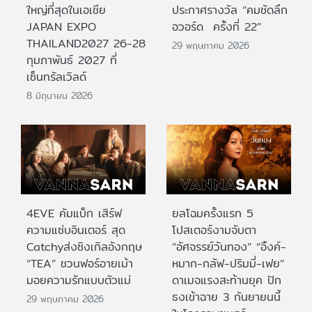
ใหญ่ที่สุดในเอเชีย
ประกาศรางวัล “คมชัดลึก
JAPAN EXPO
อวอร์ด ครั้งที่ 22”
THAILAND2027 26-28
29 พฤษภาคม 2026
กุมภาพันธ์ 2027 ที่
เซ็นทรัลเวิลด์
8 มิถุนายน 2026
4EVE คัมแบ็ก เสิร์ฟ
ยลโฉมครั้งแรก 5
ความแซ่บอินเตอร์ สุด
โปสเตอร์งามจับตา
Catchyส่งซิงเกิลอังกฤษ
“อัศจรรย์วันทอง” “อิ้งค์-
“TEA” ชวนฟอร์อายเม้า
หมาก-กลัฟ-ปริมมี่-เฟย”
มอยความรักแบบตัวแม่
ดาเมจแรงสะท้านยุค ปัก
ธงเข้าฉาย 3 กันยายนนี้
29 พฤษภาคม 2026