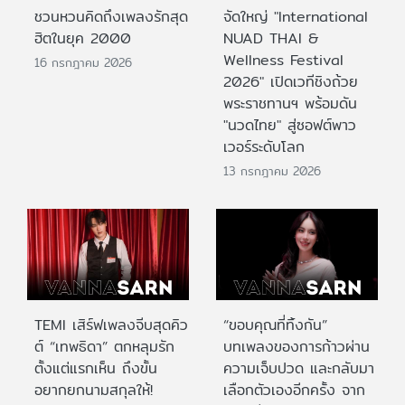
ชวนหวนคิดถึงเพลงรักสุด
จัดใหญ่ "International
ฮิตในยุค 2000
NUAD THAI &
Wellness Festival
16 กรกฎาคม 2026
2026" เปิดเวทีชิงถ้วย
พระราชทานฯ พร้อมดัน
"นวดไทย" สู่ซอฟต์พาว
เวอร์ระดับโลก
13 กรกฎาคม 2026
TEMI เสิร์ฟเพลงจีบสุดคิว
“ขอบคุณที่ทิ้งกัน”
ต์ “เทพธิดา” ตกหลุมรัก
บทเพลงของการก้าวผ่าน
ตั้งแต่แรกเห็น ถึงขั้น
ความเจ็บปวด และกลับมา
อยากยกนามสกุลให้!
เลือกตัวเองอีกครั้ง จาก