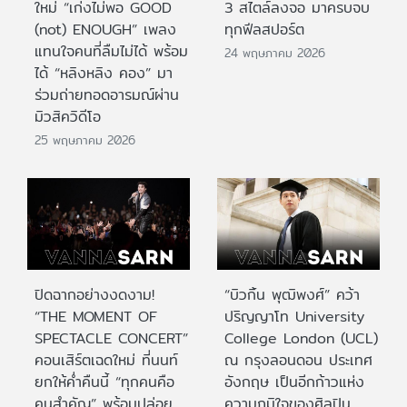
ใหม่ “เก่งไม่พอ GOOD
3 สไตล์ลงจอ มาครบจบ
(not) ENOUGH” เพลง
ทุกฟีลสปอร์ต
แทนใจคนที่ลืมไม่ได้ พร้อม
24 พฤษภาคม 2026
ได้ “หลิงหลิง คอง” มา
ร่วมถ่ายทอดอารมณ์ผ่าน
มิวสิควิดีโอ
25 พฤษภาคม 2026
ปิดฉากอย่างงดงาม!
“บิวกิ้น พุฒิพงศ์” คว้า
“THE MOMENT OF
ปริญญาโท University
SPECTACLE CONCERT”
College London (UCL)
คอนเสิร์ตเฉดใหม่ ที่นนท์
ณ กรุงลอนดอน ประเทศ
ยกให้ค่ำคืนนี้ “ทุกคนคือ
อังกฤษ เป็นอีกก้าวแห่ง
คนสำคัญ” พร้อมปล่อย
ความภูมิใจของศิลปิน