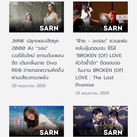
JMNK ปลุกเพลงฮิตยุค
“ฝ้าย - อะตอม” ชวนแฟน
2000 ส่ง “วอน”
คลับลุ้นตอนจบ ซีรีส์
เวอร์ชันใหม่ ยกระดับเพลง
“BROKEN (Of) LOVE
ฮิต เติมกลิ่นอาย Diva
หัวใจช้ำรัก” ติดขอบจอ
R&B ถ่ายทอดความคิดถึง
ในงาน BROKEN (Of)
ผ่านเสียงทรงพลัง
LOVE : The Last
Promise
20 พฤษภาคม 2026
19 พฤษภาคม 2026