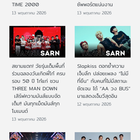
TIME 2000
ซัพพอร์ตแน่นงาน
13 พฤษภาคม 2026
13 พฤษภาคม 2026
สยามแตก! วัยรุ่นเต็มพื้นที่
Slapkiss ตอกย้ำความ
ร่วมฉลองวันเกิดพี่โก๋ ครบ
เจ็บลึก ปล่อยเพลง “ไม่มี
รอบ 50 ปี โก๋แก่ ชวน
ที่ยืน” กับคนที่ไม่มีสถานะ
THREE MAN DOWN
ชัดเจน ได้ “AA วง BUS”
เสิร์ฟความมันส์แบบจัด
มาแสดงเอ็มวีสุดอิน
เต็ม!! มันทุกเม็ดมันส์ทุก
12 พฤษภาคม 2026
โมเมนต์
13 พฤษภาคม 2026