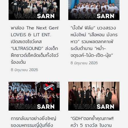
พาส่อง The Next Gen!
“บั้งไฟ ฟิล์ม” บวงสรวง
LOVEiS & LIT ENT.
หนังใหม่ “เสือหอน มังกร
เปิดสเตจโชว์เคส
หาว” รวมพลตลกคาเฟ่
“ULTRASOUND” ส่งเด็ก
ระดับตำนาน “หม่ำ-
ฝึกซาวด์เช็คจัดเต็มทั้งโชว์
จตุรงค์-โน้ต-เป็ด-นุ้ย”
ร้องเต้น
8 มิถุนายน 2026
8 มิถุนายน 2026
การกลับมาอย่างยิ่งใหญ่
“GDH”ตอกย้ำคุณภาพ!!
ของมหกรรมญี่ปุ่นที่ยิ่ง
คว้า 5 รางวัล ในงาน