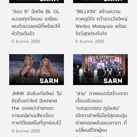
“ช่อง 9” จัดทัพ BL GL
“BILLKIN” สร้างความ
ลงจอทุกวีคเอน เตรียม
ภาคภูมิใจ คว้ารางวัลใหญ่
พบกับมวลเคมีที่พร้อมให้
Weibo Malaysia พร้อม
หัวใจเต้นรัว
โชว์สุดประทับใจ
6 สิงหาคม 2026
6 สิงหาคม 2026
JMNK ส่งซิงเกิลใหม่ ‘ไม่
"ล่าม" ภาพยนตร์สร้างจาก
คิดถึงเท่าไหร่ (behind
เรื่องจริงของ
the smile)’ถ่ายทอด
"เบญจวรรณ ภูมิแสน"
อารมณ์ผ่านเสียงร้อง
เปิดกาล่าพรีเมียร์สุดอบอุ่น
ภายใต้รอยยิ้มที่ถูกซ่อนไว้
ถ่ายทอดพลังของภาษา...ที่
เปลี่ยนชีวิตผู้คน
6 สิงหาคม 2026