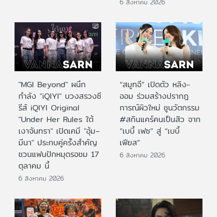
6 สิงหาคม 2026
"MGI Beyond" ผนึก
“สมูทอี” เปิดตัว หลิง-
กำลัง "iQIYI" บวงสรวงซี
ออม ร่วมสร้างปรากฎ
รีส์ iQIYI Original
การณ์ผิวใหม่ ชูนวัตกรรม
"Under Her Rules ใต้
#สกินแคร์คนเป็นสิว จาก
เงาจันทรา" เปิดเคมี "อุ้ม–
“เบบี้ เฟซ” สู่ “เบบี้
มีนา" ประกบคู่ครั้งสำคัญ
เฟียส”
ชวนแฟนปักหมุดรอชม 17
6 สิงหาคม 2026
ตุลาคม นี้
6 สิงหาคม 2026