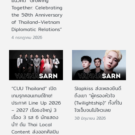
แนวคิด “Growing
Together: Celebrating
the 50th Anniversary
of Thailand–Vietnam
Diplomatic Relations”
4 กรกฎาคม 2026
“CUU Thailand” เปิด
Slapkiss ส่งเพลงยินดี
เกมรุกคอนเทนต์ไทย!
ถึงเขา “ผู้ครองหัวใจ
ประกาศ Line Up 2026
(Twilightship)” ทั้งที่ใน
– 2027 เรือธงใหญ่ 3
ใจเจ็บจนไม่ไหวเลย
เรื่อง 3 รส 6 นักแสดง
30 มิถุนายน 2026
นำ! ดัน Thai Local
Content ส่งออกศิลปิน