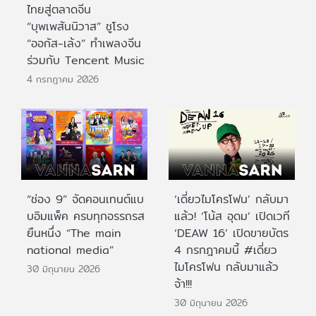
ไทยสู่ตลาดจีน
“บุพเพสันนิวาส” ชูโรง
“ออกัส-เล้ง” ทำเพลงจีน
ร่วมกับ Tencent Music
4 กรกฎาคม 2026
“ช่อง 9” จัดคอนเทนต์แบ
‘เดี่ยวไมโครโฟน’ กลับมา
บอิมแพ็ค ครบทุกอรรถรส
แล้ว! ‘โน้ส อุดม’ เปิดเวที
ยืนหนึ่ง “The main
‘DEAW 16’ เปิดขายบัตร
national media”
4 กรกฎาคมนี้ #เดี่ยว
ไมโครโฟน กลับมาแล้ว
30 มิถุนายน 2026
จ้า!!!
30 มิถุนายน 2026