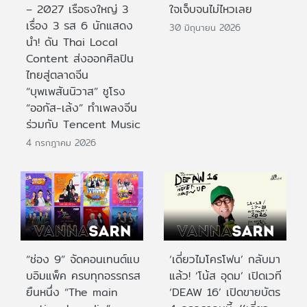
– 2027 เรือธงใหญ่ 3
ใจเจ็บจนไม่ไหวเลย
เรื่อง 3 รส 6 นักแสดง
30 มิถุนายน 2026
นำ! ดัน Thai Local
Content ส่งออกศิลปิน
ไทยสู่ตลาดจีน
“บุพเพสันนิวาส” ชูโรง
“ออกัส-เล้ง” ทำเพลงจีน
ร่วมกับ Tencent Music
4 กรกฎาคม 2026
“ช่อง 9” จัดคอนเทนต์แบ
‘เดี่ยวไมโครโฟน’ กลับมา
บอิมแพ็ค ครบทุกอรรถรส
แล้ว! ‘โน้ส อุดม’ เปิดเวที
ยืนหนึ่ง “The main
‘DEAW 16’ เปิดขายบัตร