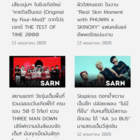
เสียงนุ่มๆ ในซิงเกิลใหม่
ผิวใสคนแรก ในงาน
“หายใจเป็นเธอ (Original
“Real Skin Moment
by Four-Mod)” จากโปร
with PHUWIN x
เจกต์ THE TEST OF
SKINOXY” แฟนคลับแห่
TIME 2000
ซัพพอร์ตแน่นงาน
13 พฤษภาคม 2026
13 พฤษภาคม 2026
สยามแตก! วัยรุ่นเต็มพื้นที่
Slapkiss ตอกย้ำความ
ร่วมฉลองวันเกิดพี่โก๋ ครบ
เจ็บลึก ปล่อยเพลง “ไม่มี
รอบ 50 ปี โก๋แก่ ชวน
ที่ยืน” กับคนที่ไม่มีสถานะ
THREE MAN DOWN
ชัดเจน ได้ “AA วง BUS”
เสิร์ฟความมันส์แบบจัด
มาแสดงเอ็มวีสุดอิน
เต็ม!! มันทุกเม็ดมันส์ทุก
12 พฤษภาคม 2026