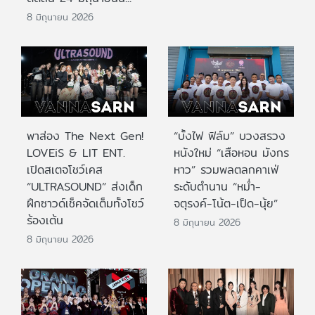
8 มิถุนายน 2026
พาส่อง The Next Gen!
“บั้งไฟ ฟิล์ม” บวงสรวง
LOVEiS & LIT ENT.
หนังใหม่ “เสือหอน มังกร
เปิดสเตจโชว์เคส
หาว” รวมพลตลกคาเฟ่
“ULTRASOUND” ส่งเด็ก
ระดับตำนาน “หม่ำ-
ฝึกซาวด์เช็คจัดเต็มทั้งโชว์
จตุรงค์-โน้ต-เป็ด-นุ้ย”
ร้องเต้น
8 มิถุนายน 2026
8 มิถุนายน 2026