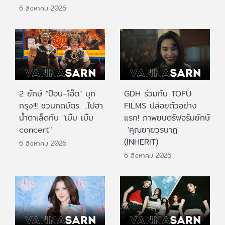
6 สิงหาคม 2026
2 ยักษ์ "ป๊อบ-โอ๊ต" บุก
GDH ร่วมกับ TOFU
กรุง!!! ชวนกดบัตร. ..ไปฮา
FILMS ปล่อยตัวอย่าง
น้ำตาเล็ดกับ "เบิ้ม เบิ้ม
แรก! ภาพยนตร์ฟอร์มยักษ์
concert"
'คุณยายวรนาฏ'
(INHERIT)
6 สิงหาคม 2026
6 สิงหาคม 2026