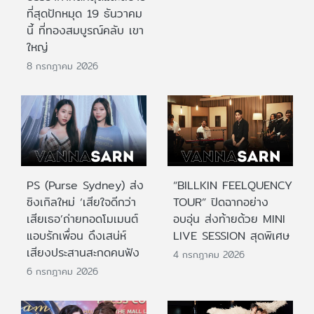
ที่สุดปักหมุด 19 ธันวาคม
นี้ ที่ทองสมบูรณ์คลับ เขา
ใหญ่
8 กรกฎาคม 2026
PS (Purse Sydney) ส่ง
“BILLKIN FEELQUENCY
ซิงเกิลใหม่ ‘เสียใจดีกว่า
TOUR” ปิดฉากอย่าง
เสียเธอ’ถ่ายทอดโมเมนต์
อบอุ่น ส่งท้ายด้วย MINI
แอบรักเพื่อน ดึงเสน่ห์
LIVE SESSION สุดพิเศษ
เสียงประสานสะกดคนฟัง
4 กรกฎาคม 2026
6 กรกฎาคม 2026