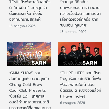
TEMI เสิร์ฟเพลงจีบสุดคิว
“ขอบคุณที่ทิ้งกัน”
ต์ “เทพธิดา” ตกหลุมรัก
บทเพลงของการก้าวผ่าน
ตั้งแต่แรกเห็น ถึงขั้น
ความเจ็บปวด และกลับมา
อยากยกนามสกุลให้!
เลือกตัวเองอีกครั้ง จาก
‘ขนมจีน กุลมาศ’
13 กรกฎาคม 2026
13 กรกฎาคม 2026
‘GMM SHOW’ ชวน
“FLURE LIFE” คอนเสิร์ต
สัมผัสฤดูแห่งความสุขกับ
ใหญ่ครั้งแรกในชีวิตที่แฟน
Chang Cold Brew
ฟลัวร์พลาดไม่ได้ ด่วน!
Cool Club Presents
บัตรรอบ 2 เปิดจองแล้วที่
‘นั่งเล่น 10’ เทศกาล
I Have Ticket
ดนตรีท่ามกลางธรรมชาติ
6 กรกฎาคม 2026
บรรยากาศดีที่สุดและสบาย