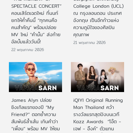
SPECTACLE CONCERT”
College London (UCL)
คอนเสิร์ตเฉดใหม่ ที่นนท์
ณ กรุงลอนดอน ประเทศ
ยกให้ค่ำคืนนี้ “ทุกคนคือ
อังกฤษ เป็นอีกก้าวแห่ง
คนสำคัญ” พร้อมปล่อย
ความภูมิใจของศิลปิน
MV ใหม่ “คำนั้น” ส่งท้าย
คุณภาพ
อัลบั้มแล้ววันนี้!
21 พฤษภาคม 2026
22 พฤษภาคม 2026
James Alyn ปล่อย
iQIYI Original Running
ซิงเกิลแรกของปี “My
Man Thailand คว้า
Friend?” ตอกย้ำความ
รางวัลแรกสุดปังบนเวที
สัมพันธ์ล้ำเส้น เกินคำว่า
Kazz Awards “โอ๊ต -
“เพื่อน” พร้อม MV ให้ชม
เจฟ - อิ้งค์” ตัวแทน