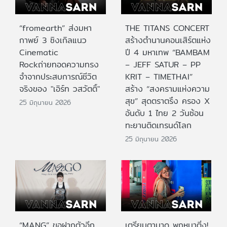
“fromearth” ส่งมหา
THE TITANS CONCERT
กาพย์ 3 ซิงเกิลแนว
สร้างตำนานคอนเสิร์ตแห่ง
Cinematic
ปี 4 มหาเทพ “BAMBAM
Rockถ่ายทอดความทรง
– JEFF SATUR – PP
จำจากประสบการณ์ชีวิต
KRIT – TIMETHAI”
จริงของ "เอิร์ท วสวัตติ์"
สร้าง “สงครามแห่งความ
สุข” สุดตราตรึง ครอง X
25 มิถุนายน 2026
อันดับ 1 ไทย 2 วันซ้อน
ทะยานติดเทรนด์โลก
25 มิถุนายน 2026
“MANG” ขอฝากตัวอีก
เตรียมตามาดู พกหูมาติ่ง!