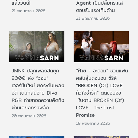
แล้ววันนี้!
Agent เป็นปลื้มกระแส
ตอบรับแรงเกินต้าน
21 พฤษภาคม 2026
21 พฤษภาคม 2026
JMNK ปลุกเพลงฮิตยุค
“ฝ้าย - อะตอม” ชวนแฟน
2000 ส่ง “วอน”
คลับลุ้นตอนจบ ซีรีส์
เวอร์ชันใหม่ ยกระดับเพลง
“BROKEN (Of) LOVE
ฮิต เติมกลิ่นอาย Diva
หัวใจช้ำรัก” ติดขอบจอ
R&B ถ่ายทอดความคิดถึง
ในงาน BROKEN (Of)
ผ่านเสียงทรงพลัง
LOVE : The Last
Promise
20 พฤษภาคม 2026
19 พฤษภาคม 2026