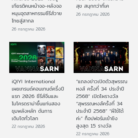
เกียรติคนหน้าจอ-หลังจอ
สุข สนุกกว่าที่เค
หนุนอุตสาหกรรมซีรีส์วาย
26 กรกฎาคม 2026
ไทยสู่สากล
26 กรกฎาคม 2026
iQIYI International
“แถลงข่าวเปิดตัวสุพรรณ
เผยเทรนด์คอนเทนต์ครึ่งปี
หงส์ ครั้งที่ 34 ประจำปี
แรก 2026 ซีรีส์จีนและ
2568” เปิดโผรางวัล
ไมโครดราม่าขึ้นแท่นสอง
“สุพรรณหงส์ครั้งที่ 34
ขุมพลังหลัก ดันการ
ประจำปี 2568” “ผีใช้ได้
เติบโตทั่วโลก
ค่ะ” ท็อปฟอร์มเข้าชิง
สูงสุด 15 รางวัล
22 กรกฎาคม 2026
22 กรกฎาคม 2026