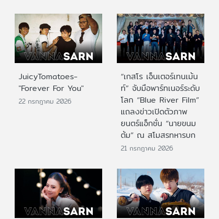
JuicyTomatoes-
“เกสโร เอ็นเตอร์เทนเม้น
"Forever For You"
ท์” จับมือพาร์ทเนอร์ระดับ
โลก “Blue River Film”
22 กรกฎาคม 2026
แถลงข่าวเปิดตัวภาพ
ยนตร์แอ็กชั่น “นายขนม
ต้ม” ณ สโมสรทหารบก
21 กรกฎาคม 2026