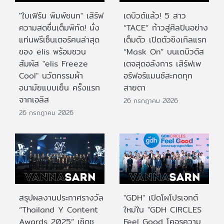
"ใบเฟิร์น พิมพ์ชนก" เสิร์ฟ
เดบิวต์แล้ว! 5 สาว
ความสดชื่นเต็มพิกัด! นั่ง
“TACE” ก้าวสู่ศิลปินอย่าง
แท่นพรีเซ็นเตอร์คนล่าสุด
เต็มตัว เปิดตัวซิงเกิลแรก
ของ elis พร้อมชวน
“Mask On” บนเดบิวต์ส
สัมผัส "elis Freeze
เตจสุดอลังการ เสิร์ฟเพ
Cool" นวัตกรรมผ้า
อร์ฟอร์แมนซ์สะกดทุก
อนามัยแบบเย็น ครั้งแรก
สายตา
จากเอลิส
26 กรกฎาคม 2026
26 กรกฎาคม 2026
สรุปผลงานประกาศรางวัล
"GDH" เปิดโผโปรเจกต์
“Thailand Y Content
ใหม่ใน "GDH CIRCLES
Awards 2025” เชิดชู
Feel Good โคจรความ