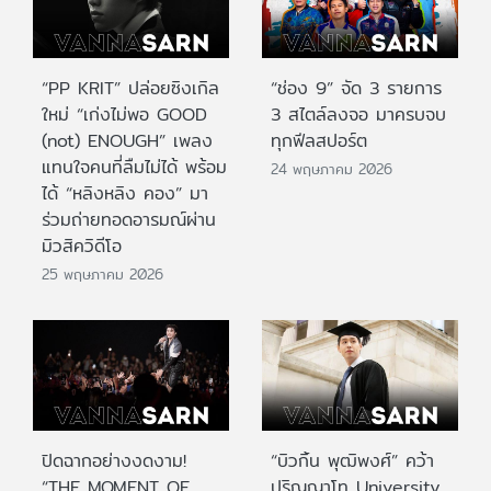
“PP KRIT” ปล่อยซิงเกิล
“ช่อง 9” จัด 3 รายการ
ใหม่ “เก่งไม่พอ GOOD
3 สไตล์ลงจอ มาครบจบ
(not) ENOUGH” เพลง
ทุกฟีลสปอร์ต
แทนใจคนที่ลืมไม่ได้ พร้อม
24 พฤษภาคม 2026
ได้ “หลิงหลิง คอง” มา
ร่วมถ่ายทอดอารมณ์ผ่าน
มิวสิควิดีโอ
25 พฤษภาคม 2026
ปิดฉากอย่างงดงาม!
“บิวกิ้น พุฒิพงศ์” คว้า
“THE MOMENT OF
ปริญญาโท University