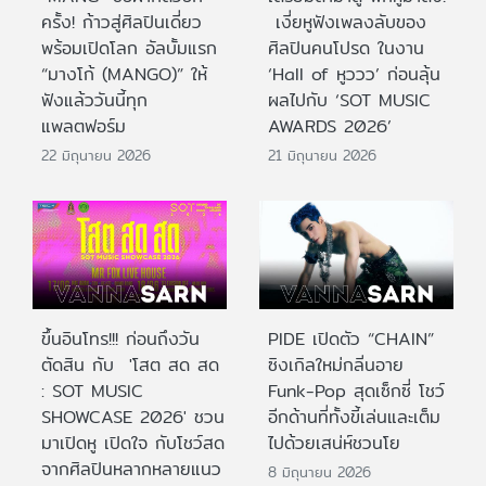
ครั้ง! ก้าวสู่ศิลปินเดี่ยว
เงี่ยหูฟังเพลงลับของ
พร้อมเปิดโลก อัลบั้มแรก
ศิลปินคนโปรด ในงาน
“มางโก้ (MANGO)” ให้
‘Hall of หูววว’ ก่อนลุ้น
ฟังแล้ววันนี้ทุก
ผลไปกับ ‘SOT MUSIC
แพลตฟอร์ม
AWARDS 2026’
22 มิถุนายน 2026
21 มิถุนายน 2026
ขึ้นอินโทร!!! ก่อนถึงวัน
PIDE เปิดตัว “CHAIN”
ตัดสิน กับ 'โสต สด สด
ซิงเกิลใหม่กลิ่นอาย
: SOT MUSIC
Funk-Pop สุดเซ็กซี่ โชว์
SHOWCASE 2026' ชวน
อีกด้านที่ทั้งขี้เล่นและเต็ม
มาเปิดหู เปิดใจ กับโชว์สด
ไปด้วยเสน่ห์ชวนโย
จากศิลปินหลากหลายแนว
8 มิถุนายน 2026