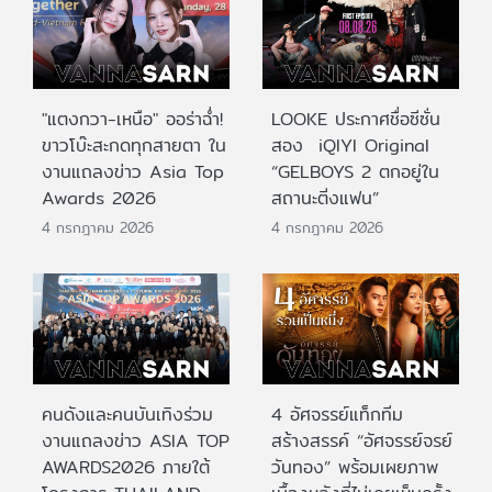
"แตงกวา-เหนือ" ออร่าฉ่ำ!
LOOKE ประกาศชื่อซีซั่น
ขาวโบ๊ะสะกดทุกสายตา ใน
สอง iQIYI Original
งานแถลงข่าว Asia Top
“GELBOYS 2 ตกอยู่ใน
Awards 2026
สถานะติ่งแฟน”
4 กรกฎาคม 2026
4 กรกฎาคม 2026
คนดังและคนบันเทิงร่วม
4 อัศจรรย์แท็กทีม
งานแถลงข่าว ASIA TOP
สร้างสรรค์ “อัศจรรย์จรย์
AWARDS2026 ภายใต้
วันทอง” พร้อมเผยภาพ