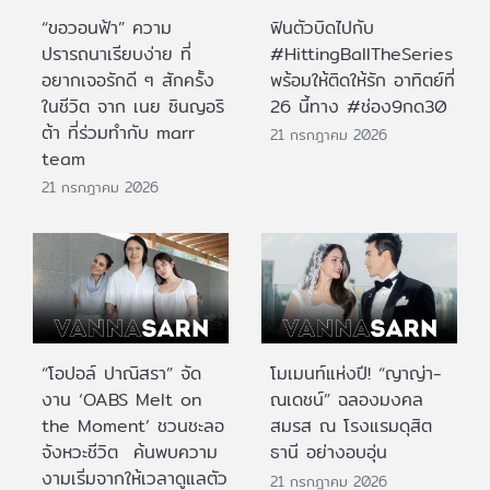
“ขอวอนฟ้า” ความ
ฟินตัวบิดไปกับ
ปรารถนาเรียบง่าย ที่
#HittingBallTheSeries
อยากเจอรักดี ๆ สักครั้ง
พร้อมให้ติดให้รัก อาทิตย์ที่
ในชีวิต จาก เนย ซินญอริ
26 นี้ทาง #ช่อง9กด30
ต้า ที่ร่วมทำกับ marr
21 กรกฎาคม 2026
team
21 กรกฎาคม 2026
“โอปอล์ ปาณิสรา” จัด
โมเมนท์แห่งปี! “ญาญ่า-
งาน ‘OABS Melt on
ณเดชน์” ฉลองมงคล
the Moment’ ชวนชะลอ
สมรส ณ โรงแรมดุสิต
จังหวะชีวิต ค้นพบความ
ธานี อย่างอบอุ่น
งามเริ่มจากให้เวลาดูแลตัว
21 กรกฎาคม 2026