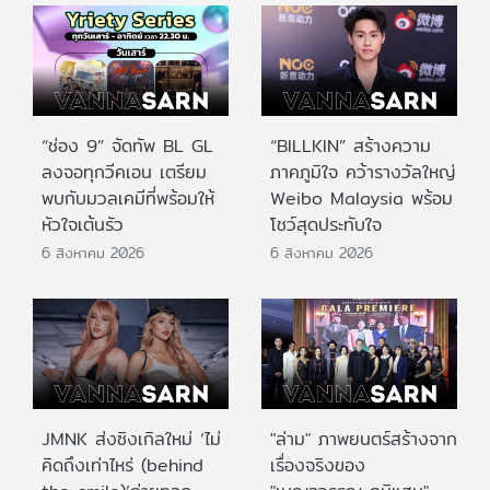
“ช่อง 9” จัดทัพ BL GL
“BILLKIN” สร้างความ
ลงจอทุกวีคเอน เตรียม
ภาคภูมิใจ คว้ารางวัลใหญ่
พบกับมวลเคมีที่พร้อมให้
Weibo Malaysia พร้อม
หัวใจเต้นรัว
โชว์สุดประทับใจ
6 สิงหาคม 2026
6 สิงหาคม 2026
JMNK ส่งซิงเกิลใหม่ ‘ไม่
"ล่าม" ภาพยนตร์สร้างจาก
คิดถึงเท่าไหร่ (behind
เรื่องจริงของ