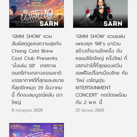
‘GMM SHOW’ ชวน
‘GMM SHOW’ ชวนแฟน
สัมผัสฤดูแห่งความสุขกับ
เพลงยุค 90’s มาร่วม
Chang Cold Brew
สร้างตำนานอีกครั้ง กับ
Cool Club Presents
คอนเสิร์ตใหญ่ ครั้งใหม่ ที่
‘นั่งเล่น 10’ เทศกาล
เฮฮาปาร์ตี้ที่สุดของควีน
ดนตรีท่ามกลางธรรมชาติ
ออฟป็อปร็อกเมืองไทย กับ
บรรยากาศดีที่สุดและสบาย
‘ใหม่ เจริญปุระ
ที่สุดปักหมุด 19 ธันวาคม
MTERTAINMENT
นี้ ที่ทองสมบูรณ์คลับ เขา
CONCERT’ กดบัตรพร้อม
ใหญ่
กัน 2 พ.ค. นี้
8 กรกฎาคม 2026
25 มีนาคม 2026