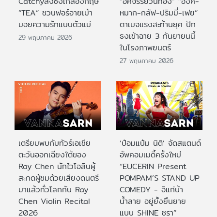
Catchyส่งซิงเกิลอังกฤษ
“อัศจรรย์วันทอง” “อิ้งค์-
“TEA” ชวนฟอร์อายเม้า
หมาก-กลัฟ-ปริมมี่-เฟย”
มอยความรักแบบตัวแม่
ดาเมจแรงสะท้านยุค ปัก
ธงเข้าฉาย 3 กันยายนนี้
29 พฤษภาคม 2026
ในโรงภาพยนตร์
27 พฤษภาคม 2026
เตรียมพบกับทัวร์เอเชีย
‘ป๋อมแป๋ม นิติ’ จัดสแตนด์
ตะวันออกเฉียงใต้ของ
อัพคอมเมดี้ครั้งใหม่
Ray Chen นักไวโอลินผู้
“EUCERIN Present
สะกดผู้ชมด้วยเสียงดนตรี
POMPAM’S STAND UP
มาแล้วทั่วโลกกับ Ray
COMEDY - อิแก่บ้า
Chen Violin Recital
น้ำลาย อยู่ยั้งยืนยาย
2026
แบบ SHINE ชรา”