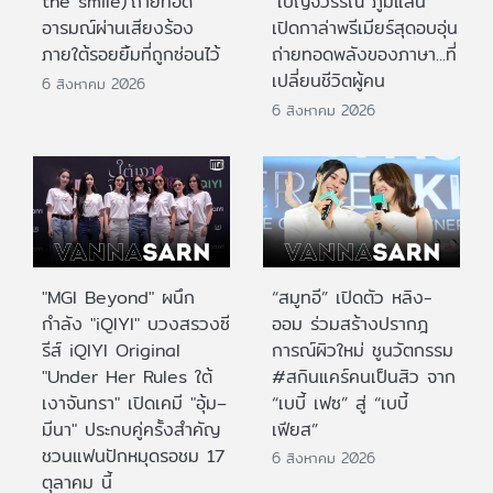
the smile)’ถ่ายทอด
"เบญจวรรณ ภูมิแสน"
อารมณ์ผ่านเสียงร้อง
เปิดกาล่าพรีเมียร์สุดอบอุ่น
ภายใต้รอยยิ้มที่ถูกซ่อนไว้
ถ่ายทอดพลังของภาษา...ที่
เปลี่ยนชีวิตผู้คน
6 สิงหาคม 2026
6 สิงหาคม 2026
"MGI Beyond" ผนึก
“สมูทอี” เปิดตัว หลิง-
กำลัง "iQIYI" บวงสรวงซี
ออม ร่วมสร้างปรากฎ
รีส์ iQIYI Original
การณ์ผิวใหม่ ชูนวัตกรรม
"Under Her Rules ใต้
#สกินแคร์คนเป็นสิว จาก
เงาจันทรา" เปิดเคมี "อุ้ม–
“เบบี้ เฟซ” สู่ “เบบี้
มีนา" ประกบคู่ครั้งสำคัญ
เฟียส”
ชวนแฟนปักหมุดรอชม 17
6 สิงหาคม 2026
ตุลาคม นี้