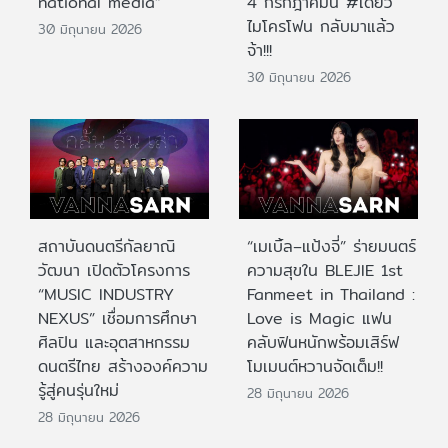
national media”
4 กรกฎาคมนี้ #เดี่ยว
ไมโครโฟน กลับมาแล้ว
30 มิถุนายน 2026
จ้า!!!
30 มิถุนายน 2026
สถาบันดนตรีกัลยาณิ
“เมเบิ้ล–แป้งจี่” ร่ายมนตร์
วัฒนา เปิดตัวโครงการ
ความสุขใน BLEJIE 1st
“MUSIC INDUSTRY
Fanmeet in Thailand :
NEXUS” เชื่อมการศึกษา
Love is Magic แฟน
ศิลปิน และอุตสาหกรรม
คลับฟินหนักพร้อมเสิร์ฟ
ดนตรีไทย สร้างองค์ความ
โมเมนต์หวานจัดเต็ม!!
รู้สู่คนรุ่นใหม่
28 มิถุนายน 2026
28 มิถุนายน 2026