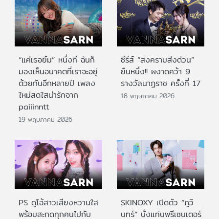
“แค่เธอยิ้ม” หนึ่งที ฉันก็
ซีรีส์ “สงครามส่งด่วน”
มองเห็นอนาคตที่เราจะอยู่
ยืนหนึ่ง!! ผงาดคว้า 9
ด้วยกันอีกหลายปี เพลง
รางวัลนาฏราช ครั้งที่ 17
ใหม่สดใสน่ารักจาก
18 พฤษภาคม 2026
paiiinntt
19 พฤษภาคม 2026
PS ดูโอ้สาวเสียงหวานใส
SKINOXY เปิดตัว “ภูวิ
พร้อมสะกดทุกคนไปกับ
นทร์” นั่งแท่นพรีเซนเตอร์