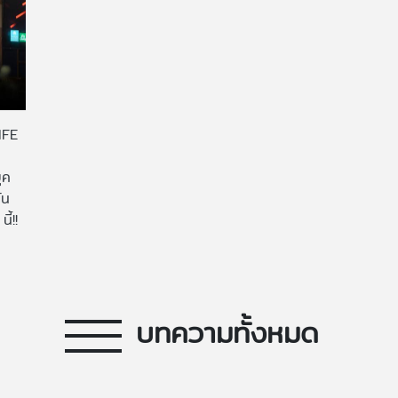
IFE
ุค
ัน
นี้!!
บทความทั้งหมด