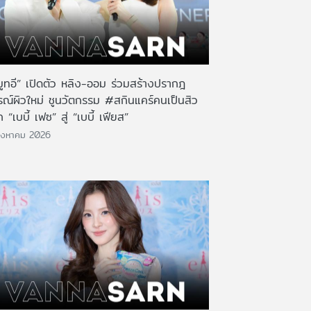
มูทอี” เปิดตัว หลิง-ออม ร่วมสร้างปรากฎ
รณ์ผิวใหม่ ชูนวัตกรรม #สกินแคร์คนเป็นสิว
 “เบบี้ เฟซ” สู่ “เบบี้ เฟียส”
ิงหาคม 2026