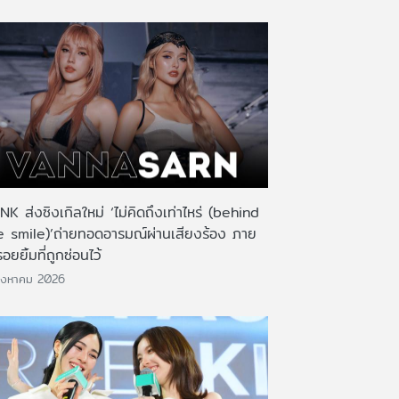
K ส่งซิงเกิลใหม่ ‘ไม่คิดถึงเท่าไหร่ (behind
e smile)’ถ่ายทอดอารมณ์ผ่านเสียงร้อง ภาย
รอยยิ้มที่ถูกซ่อนไว้
ิงหาคม 2026