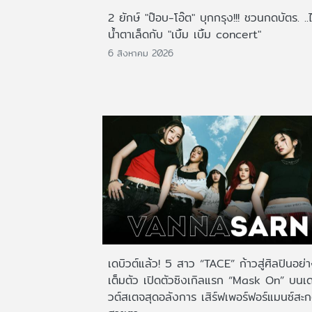
2 ยักษ์ "ป๊อบ-โอ๊ต" บุกกรุง!!! ชวนกดบัตร. ..
น้ำตาเล็ดกับ "เบิ้ม เบิ้ม concert"
6 สิงหาคม 2026
เดบิวต์แล้ว! 5 สาว “TACE” ก้าวสู่ศิลปินอย่
เต็มตัว เปิดตัวซิงเกิลแรก “Mask On” บนเด
วต์สเตจสุดอลังการ เสิร์ฟเพอร์ฟอร์แมนซ์สะ