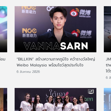
ียม
“BILLKIN” สร้างความภาคภูมิใจ คว้ารางวัลใหญ่
JMN
Weibo Malaysia พร้อมโชว์สุดประทับใจ
th
ใต้
6 สิงหาคม 2026
6 ส