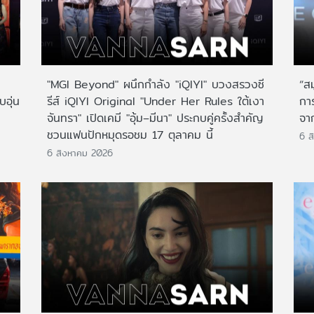
"MGI Beyond" ผนึกกำลัง "iQIYI" บวงสรวงซี
“ส
บอุ่น
รีส์ iQIYI Original "Under Her Rules ใต้เงา
กา
จันทรา" เปิดเคมี "อุ้ม–มีนา" ประกบคู่ครั้งสำคัญ
จาก
ชวนแฟนปักหมุดรอชม 17 ตุลาคม นี้
6 ส
6 สิงหาคม 2026