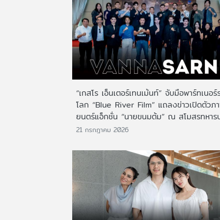
“เกสโร เอ็นเตอร์เทนเม้นท์” จับมือพาร์ทเนอร์
โลก “Blue River Film” แถลงข่าวเปิดตัวภ
ยนตร์แอ็กชั่น “นายขนมต้ม” ณ สโมสรทหาร
21 กรกฎาคม 2026