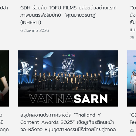
ไปฮา
GDH ร่วมกับ TOFU FILMS ปล่อยตัวอย่างแรก!
"ใบ
ภาพยนตร์ฟอร์มยักษ์ 'คุณยายวรนาฏ'
นั่
(INHERIT)
สั
แบ
6 สิงหาคม 2026
26
าง
สรุปผลงานประกาศรางวัล “Thailand Y
"G
บิ
Content Awards 2025” เชิดชูเกียรติคนหน้า
Fe
กดทุก
จอ-หลังจอ หนุนอุตสาหกรรมซีรีส์วายไทยสู่สากล
26