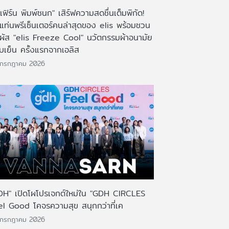
เฟิร์น พิมพ์ชนก" เสิร์ฟความสดชื่นเต็มพิกัด!
งแท่นพรีเซ็นเตอร์คนล่าสุดของ elis พร้อมชวน
มผัส "elis Freeze Cool" นวัตกรรมผ้าอนามัย
บเย็น ครั้งแรกจากเอลิส
 กรกฎาคม 2026
DH" เปิดโผโปรเจกต์ใหม่ใน "GDH CIRCLES
el Good โคจรความสุข สนุกกว่าที่เค
 กรกฎาคม 2026