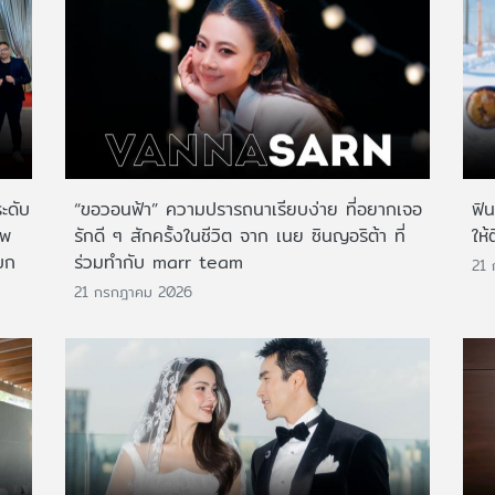
ระดับ
“ขอวอนฟ้า” ความปรารถนาเรียบง่าย ที่อยากเจอ
ฟิ
าพ
รักดี ๆ สักครั้งในชีวิต จาก เนย ซินญอริต้า ที่
ให้
บก
ร่วมทำกับ marr team
21
21 กรกฎาคม 2026