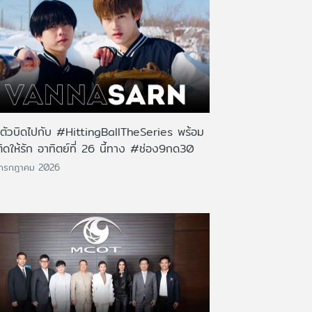
นตัวบิดไปกับ #HittingBallTheSeries พร้อม
ติดให้รัก อาทิตย์ที่ 26 นี้ทาง #ช่อง9กด30
 กรกฎาคม 2026