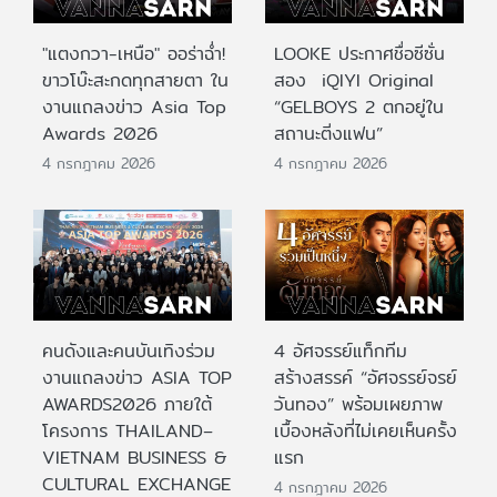
"แตงกวา-เหนือ" ออร่าฉ่ำ!
LOOKE ประกาศชื่อซีซั่น
ขาวโบ๊ะสะกดทุกสายตา ใน
สอง iQIYI Original
งานแถลงข่าว Asia Top
“GELBOYS 2 ตกอยู่ใน
Awards 2026
สถานะติ่งแฟน”
4 กรกฎาคม 2026
4 กรกฎาคม 2026
คนดังและคนบันเทิงร่วม
4 อัศจรรย์แท็กทีม
งานแถลงข่าว ASIA TOP
สร้างสรรค์ “อัศจรรย์จรย์
AWARDS2026 ภายใต้
วันทอง” พร้อมเผยภาพ
โครงการ THAILAND–
เบื้องหลังที่ไม่เคยเห็นครั้ง
VIETNAM BUSINESS &
แรก
CULTURAL EXCHANGE
4 กรกฎาคม 2026