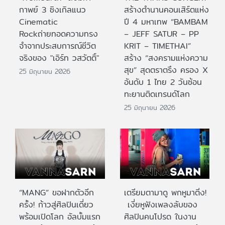
กาพย์ 3 ซิงเกิลแนว
สร้างตำนานคอนเสิร์ตแห่ง
Cinematic
ปี 4 มหาเทพ “BAMBAM
Rockถ่ายทอดความทรง
– JEFF SATUR – PP
จำจากประสบการณ์ชีวิต
KRIT – TIMETHAI”
จริงของ "เอิร์ท วสวัตติ์"
สร้าง “สงครามแห่งความ
สุข” สุดตราตรึง ครอง X
25 มิถุนายน 2026
อันดับ 1 ไทย 2 วันซ้อน
ทะยานติดเทรนด์โลก
25 มิถุนายน 2026
“MANG” ขอฝากตัวอีก
เตรียมตามาดู พกหูมาติ่ง!
ครั้ง! ก้าวสู่ศิลปินเดี่ยว
เงี่ยหูฟังเพลงลับของ
พร้อมเปิดโลก อัลบั้มแรก
ศิลปินคนโปรด ในงาน