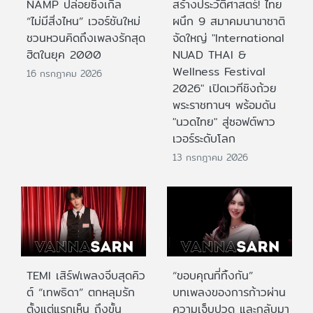
NAMP ปล่อยซิงเกิล
สร้างประวัติศาสตร์! ไทย
“ไม่มีสิ่งไหน” เวอร์ชันใหม่
ผนึก 9 สมาคมนานาชาติ
ชวนหวนคิดถึงเพลงรักสุด
จัดใหญ่ "International
ฮิตในยุค 2000
NUAD THAI &
Wellness Festival
16 กรกฎาคม 2026
2026" เปิดเวทีชิงถ้วย
พระราชทานฯ พร้อมดัน
"นวดไทย" สู่ซอฟต์พาว
เวอร์ระดับโลก
13 กรกฎาคม 2026
TEMI เสิร์ฟเพลงจีบสุดคิว
“ขอบคุณที่ทิ้งกัน”
ต์ “เทพธิดา” ตกหลุมรัก
บทเพลงของการก้าวผ่าน
ตั้งแต่แรกเห็น ถึงขั้น
ความเจ็บปวด และกลับมา