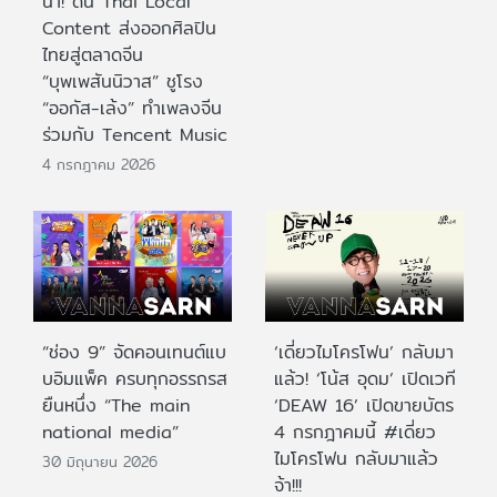
นำ! ดัน Thai Local
Content ส่งออกศิลปิน
ไทยสู่ตลาดจีน
“บุพเพสันนิวาส” ชูโรง
“ออกัส-เล้ง” ทำเพลงจีน
ร่วมกับ Tencent Music
4 กรกฎาคม 2026
“ช่อง 9” จัดคอนเทนต์แบ
‘เดี่ยวไมโครโฟน’ กลับมา
บอิมแพ็ค ครบทุกอรรถรส
แล้ว! ‘โน้ส อุดม’ เปิดเวที
ยืนหนึ่ง “The main
‘DEAW 16’ เปิดขายบัตร
national media”
4 กรกฎาคมนี้ #เดี่ยว
ไมโครโฟน กลับมาแล้ว
30 มิถุนายน 2026
จ้า!!!