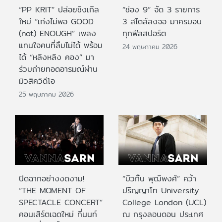
“PP KRIT” ปล่อยซิงเกิล
“ช่อง 9” จัด 3 รายการ
ใหม่ “เก่งไม่พอ GOOD
3 สไตล์ลงจอ มาครบจบ
(not) ENOUGH” เพลง
ทุกฟีลสปอร์ต
แทนใจคนที่ลืมไม่ได้ พร้อม
24 พฤษภาคม 2026
ได้ “หลิงหลิง คอง” มา
ร่วมถ่ายทอดอารมณ์ผ่าน
มิวสิควิดีโอ
25 พฤษภาคม 2026
ปิดฉากอย่างงดงาม!
“บิวกิ้น พุฒิพงศ์” คว้า
“THE MOMENT OF
ปริญญาโท University
SPECTACLE CONCERT”
College London (UCL)
คอนเสิร์ตเฉดใหม่ ที่นนท์
ณ กรุงลอนดอน ประเทศ