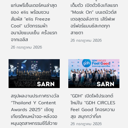
แท่นพรีเซ็นเตอร์คนล่าสุด
เต็มตัว เปิดตัวซิงเกิลแรก
ของ elis พร้อมชวน
“Mask On” บนเดบิวต์ส
สัมผัส "elis Freeze
เตจสุดอลังการ เสิร์ฟเพ
Cool" นวัตกรรมผ้า
อร์ฟอร์แมนซ์สะกดทุก
อนามัยแบบเย็น ครั้งแรก
สายตา
จากเอลิส
26 กรกฎาคม 2026
26 กรกฎาคม 2026
สรุปผลงานประกาศรางวัล
"GDH" เปิดโผโปรเจกต์
“Thailand Y Content
ใหม่ใน "GDH CIRCLES
Awards 2025” เชิดชู
Feel Good โคจรความ
เกียรติคนหน้าจอ-หลังจอ
สุข สนุกกว่าที่เค
หนุนอุตสาหกรรมซีรีส์วาย
26 กรกฎาคม 2026