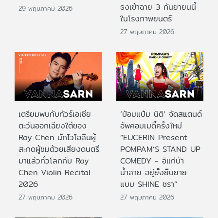
ธงเข้าฉาย 3 กันยายนนี้
29 พฤษภาคม 2026
ในโรงภาพยนตร์
27 พฤษภาคม 2026
เตรียมพบกับทัวร์เอเชีย
‘ป๋อมแป๋ม นิติ’ จัดสแตนด์
ตะวันออกเฉียงใต้ของ
อัพคอมเมดี้ครั้งใหม่
Ray Chen นักไวโอลินผู้
“EUCERIN Present
สะกดผู้ชมด้วยเสียงดนตรี
POMPAM’S STAND UP
มาแล้วทั่วโลกกับ Ray
COMEDY - อิแก่บ้า
Chen Violin Recital
น้ำลาย อยู่ยั้งยืนยาย
2026
แบบ SHINE ชรา”
27 พฤษภาคม 2026
27 พฤษภาคม 2026