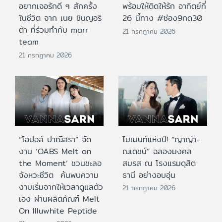
อยากเจอรักดี ๆ สักครั้ง
พร้อมให้ติดให้รัก อาทิตย์ที่
ในชีวิต จาก เนย ซินญอริ
26 นี้ทาง #ช่อง9กด30
ต้า ที่ร่วมทำกับ marr
21 กรกฎาคม 2026
team
21 กรกฎาคม 2026
“โอปอล์ ปาณิสรา” จัด
โมเมนท์แห่งปี! “ญาญ่า-
งาน ‘OABS Melt on
ณเดชน์” ฉลองมงคล
the Moment’ ชวนชะลอ
สมรส ณ โรงแรมดุสิต
จังหวะชีวิต ค้นพบความ
ธานี อย่างอบอุ่น
งามเริ่มจากให้เวลาดูแลตัว
21 กรกฎาคม 2026
เอง ผ่านผลิตภัณฑ์ Melt
On Illuwhite Peptide