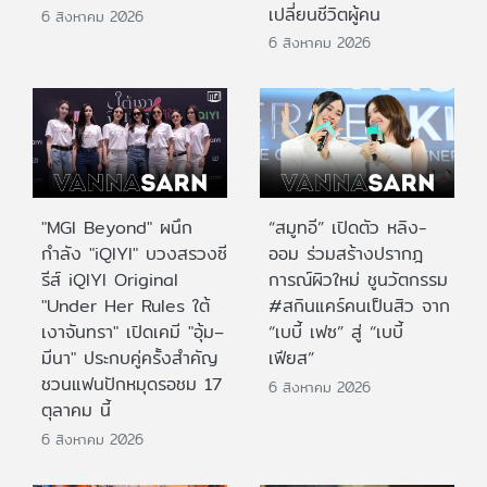
เปลี่ยนชีวิตผู้คน
6 สิงหาคม 2026
6 สิงหาคม 2026
"MGI Beyond" ผนึก
“สมูทอี” เปิดตัว หลิง-
กำลัง "iQIYI" บวงสรวงซี
ออม ร่วมสร้างปรากฎ
รีส์ iQIYI Original
การณ์ผิวใหม่ ชูนวัตกรรม
"Under Her Rules ใต้
#สกินแคร์คนเป็นสิว จาก
เงาจันทรา" เปิดเคมี "อุ้ม–
“เบบี้ เฟซ” สู่ “เบบี้
มีนา" ประกบคู่ครั้งสำคัญ
เฟียส”
ชวนแฟนปักหมุดรอชม 17
6 สิงหาคม 2026
ตุลาคม นี้
6 สิงหาคม 2026