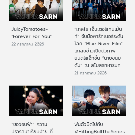
JuicyTomatoes-
“เกสโร เอ็นเตอร์เทนเม้น
"Forever For You"
ท์” จับมือพาร์ทเนอร์ระดับ
โลก “Blue River Film”
22 กรกฎาคม 2026
แถลงข่าวเปิดตัวภาพ
ยนตร์แอ็กชั่น “นายขนม
ต้ม” ณ สโมสรทหารบก
21 กรกฎาคม 2026
“ขอวอนฟ้า” ความ
ฟินตัวบิดไปกับ
ปรารถนาเรียบง่าย ที่
#HittingBallTheSeries