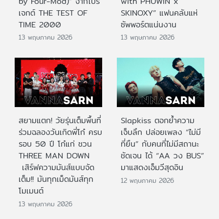
by Four-Mod)” จากโปร
with PHUWIN x
เจกต์ THE TEST OF
SKINOXY” แฟนคลับแห่
TIME 2000
ซัพพอร์ตแน่นงาน
13 พฤษภาคม 2026
13 พฤษภาคม 2026
สยามแตก! วัยรุ่นเต็มพื้นที่
Slapkiss ตอกย้ำความ
ร่วมฉลองวันเกิดพี่โก๋ ครบ
เจ็บลึก ปล่อยเพลง “ไม่มี
รอบ 50 ปี โก๋แก่ ชวน
ที่ยืน” กับคนที่ไม่มีสถานะ
THREE MAN DOWN
ชัดเจน ได้ “AA วง BUS”
เสิร์ฟความมันส์แบบจัด
มาแสดงเอ็มวีสุดอิน
เต็ม!! มันทุกเม็ดมันส์ทุก
12 พฤษภาคม 2026
โมเมนต์
13 พฤษภาคม 2026