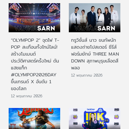
“OLYMPOP 2” จุดไฟ T-
ทรูวิชั่นส์ นาว ขนทัพนัก
POP สะเทือนทั้งไทม์ไลน์!
แสดงถ่ายโปสเตอร์ ซีรีส์
สร้างโมเมนต์
ฟอร์มยักษ์ THREE MAN
ประวัติศาสตร์ครั้งใหม่ ดัน
DOWN สุภาพบุรุษเลือดสี
แฮชแท็ก
พลอ
#OLYMPOP2026DAY
12 พฤษภาคม 2026
ขึ้นเทรนด์ X อันดับ 1
ของโลก
12 พฤษภาคม 2026