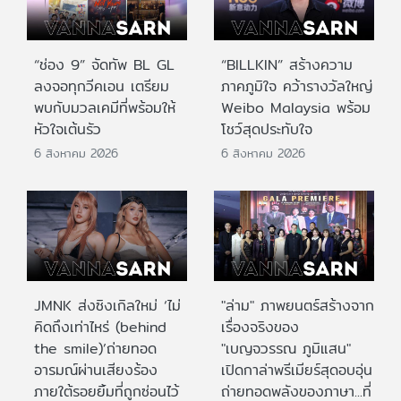
“ช่อง 9” จัดทัพ BL GL
“BILLKIN” สร้างความ
ลงจอทุกวีคเอน เตรียม
ภาคภูมิใจ คว้ารางวัลใหญ่
พบกับมวลเคมีที่พร้อมให้
Weibo Malaysia พร้อม
หัวใจเต้นรัว
โชว์สุดประทับใจ
6 สิงหาคม 2026
6 สิงหาคม 2026
JMNK ส่งซิงเกิลใหม่ ‘ไม่
"ล่าม" ภาพยนตร์สร้างจาก
คิดถึงเท่าไหร่ (behind
เรื่องจริงของ
the smile)’ถ่ายทอด
"เบญจวรรณ ภูมิแสน"
อารมณ์ผ่านเสียงร้อง
เปิดกาล่าพรีเมียร์สุดอบอุ่น
ภายใต้รอยยิ้มที่ถูกซ่อนไว้
ถ่ายทอดพลังของภาษา...ที่