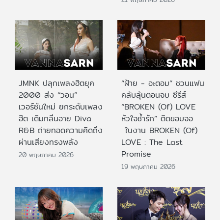
JMNK ปลุกเพลงฮิตยุค
“ฝ้าย - อะตอม” ชวนแฟน
2000 ส่ง “วอน”
คลับลุ้นตอนจบ ซีรีส์
เวอร์ชันใหม่ ยกระดับเพลง
“BROKEN (Of) LOVE
ฮิต เติมกลิ่นอาย Diva
หัวใจช้ำรัก” ติดขอบจอ
R&B ถ่ายทอดความคิดถึง
ในงาน BROKEN (Of)
ผ่านเสียงทรงพลัง
LOVE : The Last
Promise
20 พฤษภาคม 2026
19 พฤษภาคม 2026