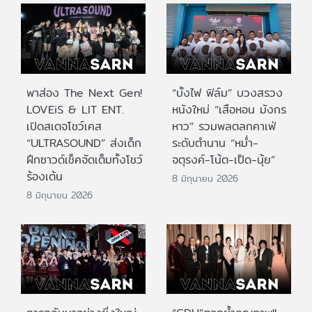
พาส่อง The Next Gen!
“บั้งไฟ ฟิล์ม” บวงสรวง
LOVEiS & LIT ENT.
หนังใหม่ “เสือหอน มังกร
เปิดสเตจโชว์เคส
หาว” รวมพลตลกคาเฟ่
“ULTRASOUND” ส่งเด็ก
ระดับตำนาน “หม่ำ-
ฝึกซาวด์เช็คจัดเต็มทั้งโชว์
จตุรงค์-โน้ต-เป็ด-นุ้ย”
ร้องเต้น
8 มิถุนายน 2026
8 มิถุนายน 2026