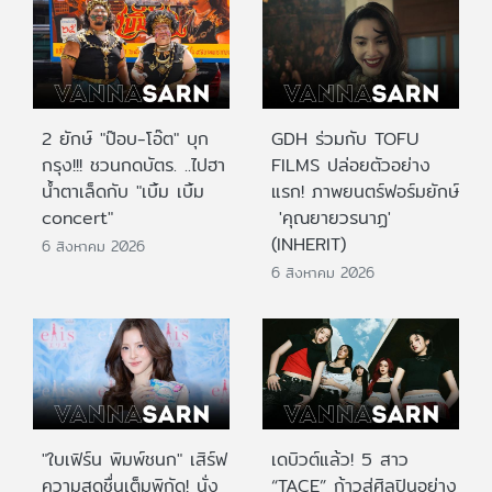
2 ยักษ์ "ป๊อบ-โอ๊ต" บุก
GDH ร่วมกับ TOFU
กรุง!!! ชวนกดบัตร. ..ไปฮา
FILMS ปล่อยตัวอย่าง
น้ำตาเล็ดกับ "เบิ้ม เบิ้ม
แรก! ภาพยนตร์ฟอร์มยักษ์
concert"
'คุณยายวรนาฏ'
(INHERIT)
6 สิงหาคม 2026
6 สิงหาคม 2026
"ใบเฟิร์น พิมพ์ชนก" เสิร์ฟ
เดบิวต์แล้ว! 5 สาว
ความสดชื่นเต็มพิกัด! นั่ง
“TACE” ก้าวสู่ศิลปินอย่าง