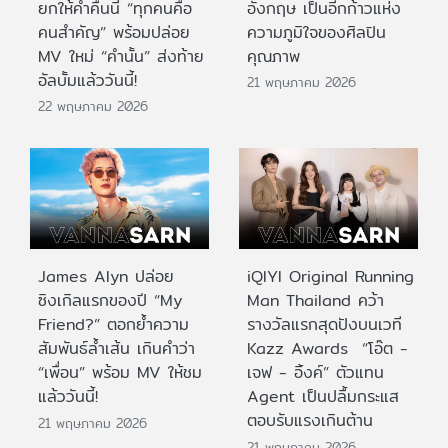
ยกให้ค่ำคืนนี้ “ทุกคนคือ
อังกฤษ เป็นอีกก้าวแห่ง
คนสำคัญ” พร้อมปล่อย
ความภูมิใจของศิลปิน
MV ใหม่ “คำนั้น” ส่งท้าย
คุณภาพ
อัลบั้มแล้ววันนี้!
21 พฤษภาคม 2026
22 พฤษภาคม 2026
James Alyn ปล่อย
iQIYI Original Running
ซิงเกิลแรกของปี “My
Man Thailand คว้า
Friend?” ตอกย้ำความ
รางวัลแรกสุดปังบนเวที
สัมพันธ์ล้ำเส้น เกินคำว่า
Kazz Awards “โอ๊ต -
“เพื่อน” พร้อม MV ให้ชม
เจฟ - อิ้งค์” ตัวแทน
แล้ววันนี้!
Agent เป็นปลื้มกระแส
ตอบรับแรงเกินต้าน
21 พฤษภาคม 2026
21 พฤษภาคม 2026