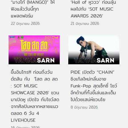
“มางโก้ (MANGO)” ให้
‘Hall of หูววว’ ก่อนลุ้น
ฟังแล้ววันนี้ทุก
ผลไปกับ ‘SOT MUSIC
แพลตฟอร์ม
AWARDS 2026’
22 มิถุนายน 2026
21 มิถุนายน 2026
ขึ้นอินโทร!!! ก่อนถึงวัน
PIDE เปิดตัว “CHAIN”
ตัดสิน กับ 'โสต สด สด
ซิงเกิลใหม่กลิ่นอาย
: SOT MUSIC
Funk-Pop สุดเซ็กซี่ โชว์
SHOWCASE 2026' ชวน
อีกด้านที่ทั้งขี้เล่นและเต็ม
มาเปิดหู เปิดใจ กับโชว์สด
ไปด้วยเสน่ห์ชวนโย
จากศิลปินหลากหลายแนว
8 มิถุนายน 2026
ตลอด 6 วัน 4
LIVEHOUSE
16 มิถุนายน 2026