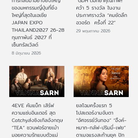
การกลับมาอย่างยิ่งใหญ่
“GDH”ตอกย้ำคุณภาพ!!
ของมหกรรมญี่ปุ่นที่ยิ่ง
คว้า 5 รางวัล ในงาน
ใหญ่ที่สุดในเอเชีย
ประกาศรางวัล “คมชัดลึก
JAPAN EXPO
อวอร์ด ครั้งที่ 22”
THAILAND2027 26-28
29 พฤษภาคม 2026
กุมภาพันธ์ 2027 ที่
เซ็นทรัลเวิลด์
8 มิถุนายน 2026
4EVE คัมแบ็ก เสิร์ฟ
ยลโฉมครั้งแรก 5
ความแซ่บอินเตอร์ สุด
โปสเตอร์งามจับตา
Catchyส่งซิงเกิลอังกฤษ
“อัศจรรย์วันทอง” “อิ้งค์-
“TEA” ชวนฟอร์อายเม้า
หมาก-กลัฟ-ปริมมี่-เฟย”
มอยความรักแบบตัวแม่
ดาเมจแรงสะท้านยุค ปัก