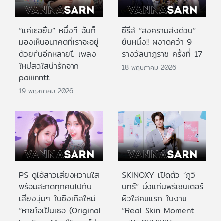
“แค่เธอยิ้ม” หนึ่งที ฉันก็
ซีรีส์ “สงครามส่งด่วน”
มองเห็นอนาคตที่เราจะอยู่
ยืนหนึ่ง!! ผงาดคว้า 9
ด้วยกันอีกหลายปี เพลง
รางวัลนาฏราช ครั้งที่ 17
ใหม่สดใสน่ารักจาก
18 พฤษภาคม 2026
paiiinntt
19 พฤษภาคม 2026
PS ดูโอ้สาวเสียงหวานใส
SKINOXY เปิดตัว “ภูวิ
พร้อมสะกดทุกคนไปกับ
นทร์” นั่งแท่นพรีเซนเตอร์
เสียงนุ่มๆ ในซิงเกิลใหม่
ผิวใสคนแรก ในงาน
“หายใจเป็นเธอ (Original
“Real Skin Moment