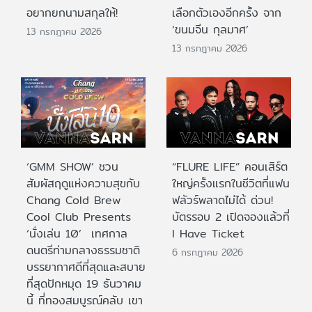
อยากยกนามสกุลให้!
เลือกตัวเองอีกครั้ง จาก
‘ขนมจีน กุลมาศ’
13 กรกฎาคม 2026
13 กรกฎาคม 2026
‘GMM SHOW’ ชวน
“FLURE LIFE” คอนเสิร์ต
สัมผัสฤดูแห่งความสุขกับ
ใหญ่ครั้งแรกในชีวิตที่แฟน
Chang Cold Brew
ฟลัวร์พลาดไม่ได้ ด่วน!
Cool Club Presents
บัตรรอบ 2 เปิดจองแล้วที่
‘นั่งเล่น 10’ เทศกาล
I Have Ticket
ดนตรีท่ามกลางธรรมชาติ
6 กรกฎาคม 2026
บรรยากาศดีที่สุดและสบาย
ที่สุดปักหมุด 19 ธันวาคม
นี้ ที่ทองสมบูรณ์คลับ เขา