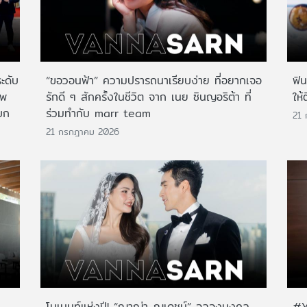
ระดับ
“ขอวอนฟ้า” ความปรารถนาเรียบง่าย ที่อยากเจอ
ฟิ
าพ
รักดี ๆ สักครั้งในชีวิต จาก เนย ซินญอริต้า ที่
ให้
บก
ร่วมทำกับ marr team
21
21 กรกฎาคม 2026
โมเมนท์แห่งปี! “ญาญ่า-ณเดชน์” ฉลองมงคล
#Y