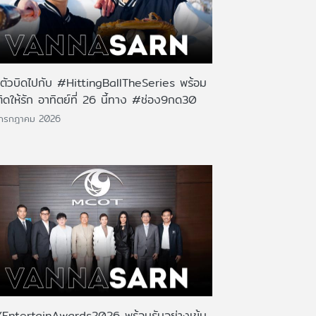
นตัวบิดไปกับ #HittingBallTheSeries พร้อม
ติดให้รัก อาทิตย์ที่ 26 นี้ทาง #ช่อง9กด30
 กรกฎาคม 2026
EntertainAwards2026 พร้อมรันอย่างเข้ม