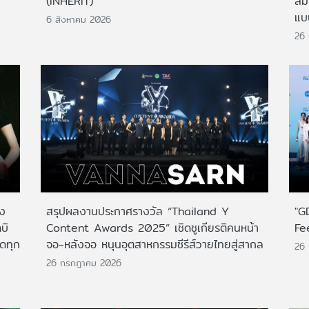
(INHERIT)
สั
แบ
6 สิงหาคม 2026
26
าง
สรุปผลงานประกาศรางวัล “Thailand Y
"G
บิ
Content Awards 2025” เชิดชูเกียรติคนหน้า
Fe
กดทุก
จอ-หลังจอ หนุนอุตสาหกรรมซีรีส์วายไทยสู่สากล
26
26 กรกฎาคม 2026