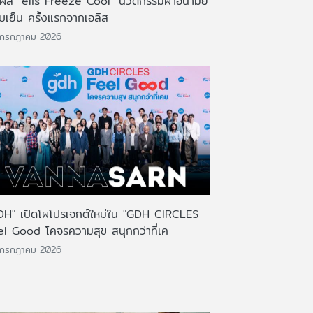
มผัส "elis Freeze Cool" นวัตกรรมผ้าอนามัย
บเย็น ครั้งแรกจากเอลิส
 กรกฎาคม 2026
DH" เปิดโผโปรเจกต์ใหม่ใน "GDH CIRCLES
el Good โคจรความสุข สนุกกว่าที่เค
 กรกฎาคม 2026