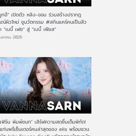
มูทอี” เปิดตัว หลิง-ออม ร่วมสร้างปรากฎ
รณ์ผิวใหม่ ชูนวัตกรรม #สกินแคร์คนเป็นสิว
 “เบบี้ เฟซ” สู่ “เบบี้ เฟียส”
ิงหาคม 2026
เฟิร์น พิมพ์ชนก" เสิร์ฟความสดชื่นเต็มพิกัด!
งแท่นพรีเซ็นเตอร์คนล่าสุดของ elis พร้อมชวน