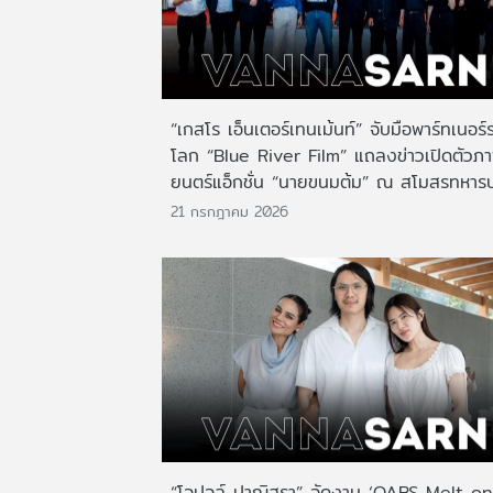
“เกสโร เอ็นเตอร์เทนเม้นท์” จับมือพาร์ทเนอร์
โลก “Blue River Film” แถลงข่าวเปิดตัวภ
ยนตร์แอ็กชั่น “นายขนมต้ม” ณ สโมสรทหาร
21 กรกฎาคม 2026
“โอปอล์ ปาณิสรา” จัดงาน ‘OABS Melt on