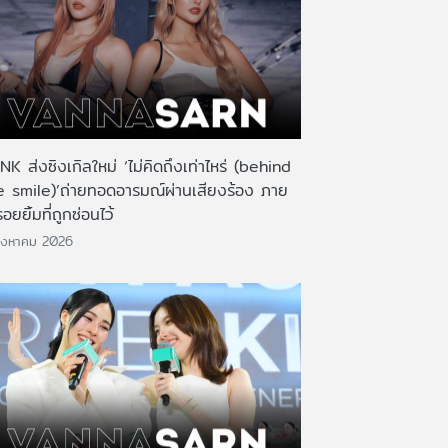
K ส่งซิงเกิลใหม่ ‘ไม่คิดถึงเท่าไหร่ (behind
e smile)’ถ่ายทอดอารมณ์ผ่านเสียงร้อง ภาย
รอยยิ้มที่ถูกซ่อนไว้
ิงหาคม 2026