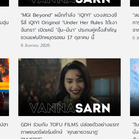
"MGI Beyond" ผนึกกำลัง "iQIYI" บวงสรวงซี
“ส
บอุ่น
รีส์ iQIYI Original "Under Her Rules ใต้เงา
กา
จันทรา" เปิดเคมี "อุ้ม–มีนา" ประกบคู่ครั้งสำคัญ
จาก
ชวนแฟนปักหมุดรอชม 17 ตุลาคม นี้
6 ส
6 สิงหาคม 2026
ไปฮา
GDH ร่วมกับ TOFU FILMS ปล่อยตัวอย่างแรก!
"ใบ
ภาพยนตร์ฟอร์มยักษ์ 'คุณยายวรนาฏ'
นั่