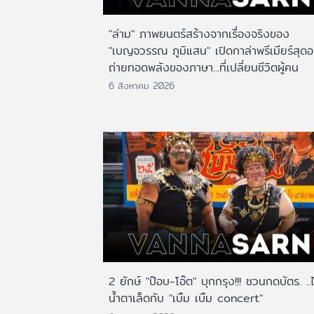
"ล่าม" ภาพยนตร์สร้างจากเรื่องจริงของ
"เบญจวรรณ ภูมิแสน" เปิดกาล่าพรีเมียร์สุดอ
ถ่ายทอดพลังของภาษา...ที่เปลี่ยนชีวิตผู้คน
6 สิงหาคม 2026
2 ยักษ์ "ป๊อบ-โอ๊ต" บุกกรุง!!! ชวนกดบัตร. ..
น้ำตาเล็ดกับ "เบิ้ม เบิ้ม concert"