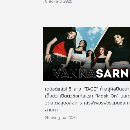
6 สิงหาคม 2026
เดบิวต์แล้ว! 5 สาว “TACE” ก้าวสู่ศิลปินอย่
เต็มตัว เปิดตัวซิงเกิลแรก “Mask On” บนเด
วต์สเตจสุดอลังการ เสิร์ฟเพอร์ฟอร์แมนซ์สะ
สายตา
26 กรกฎาคม 2026