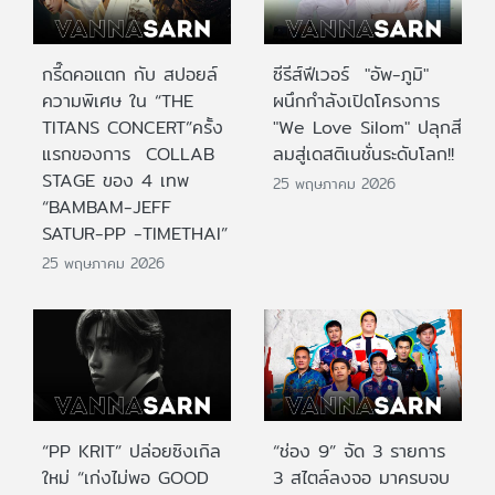
กรี๊ดคอแตก กับ สปอยล์
ซีรีส์ฟีเวอร์ "อัพ-ภูมิ"
ความพิเศษ ใน “THE
ผนึกกำลังเปิดโครงการ
TITANS CONCERT”ครั้ง
"We Love Silom" ปลุกสี
แรกของการ COLLAB
ลมสู่เดสติเนชั่นระดับโลก!!
STAGE ของ 4 เทพ
25 พฤษภาคม 2026
“BAMBAM-JEFF
SATUR-PP -TIMETHAI”
25 พฤษภาคม 2026
“PP KRIT” ปล่อยซิงเกิล
“ช่อง 9” จัด 3 รายการ
ใหม่ “เก่งไม่พอ GOOD
3 สไตล์ลงจอ มาครบจบ