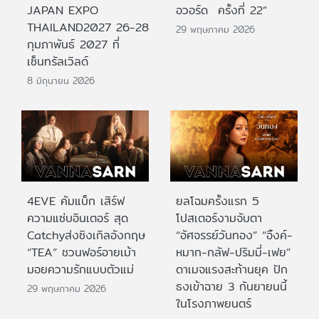
JAPAN EXPO
อวอร์ด ครั้งที่ 22”
THAILAND2027 26-28
29 พฤษภาคม 2026
กุมภาพันธ์ 2027 ที่
เซ็นทรัลเวิลด์
8 มิถุนายน 2026
4EVE คัมแบ็ก เสิร์ฟ
ยลโฉมครั้งแรก 5
ความแซ่บอินเตอร์ สุด
โปสเตอร์งามจับตา
Catchyส่งซิงเกิลอังกฤษ
“อัศจรรย์วันทอง” “อิ้งค์-
“TEA” ชวนฟอร์อายเม้า
หมาก-กลัฟ-ปริมมี่-เฟย”
มอยความรักแบบตัวแม่
ดาเมจแรงสะท้านยุค ปัก
ธงเข้าฉาย 3 กันยายนนี้
29 พฤษภาคม 2026
ในโรงภาพยนตร์