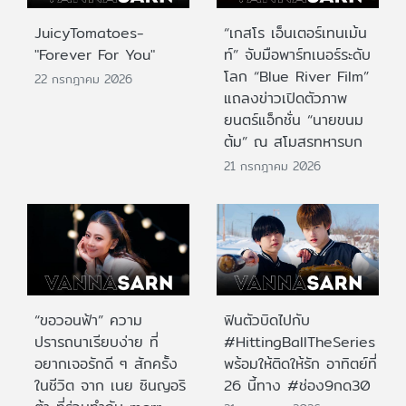
JuicyTomatoes-
“เกสโร เอ็นเตอร์เทนเม้น
"Forever For You"
ท์” จับมือพาร์ทเนอร์ระดับ
โลก “Blue River Film”
22 กรกฎาคม 2026
แถลงข่าวเปิดตัวภาพ
ยนตร์แอ็กชั่น “นายขนม
ต้ม” ณ สโมสรทหารบก
21 กรกฎาคม 2026
“ขอวอนฟ้า” ความ
ฟินตัวบิดไปกับ
ปรารถนาเรียบง่าย ที่
#HittingBallTheSeries
อยากเจอรักดี ๆ สักครั้ง
พร้อมให้ติดให้รัก อาทิตย์ที่
ในชีวิต จาก เนย ซินญอริ
26 นี้ทาง #ช่อง9กด30