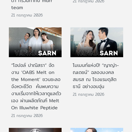
ต้า ที่ร่วมทำกับ marr
21 กรกฎาคม 2026
team
21 กรกฎาคม 2026
“โอปอล์ ปาณิสรา” จัด
โมเมนท์แห่งปี! “ญาญ่า-
งาน ‘OABS Melt on
ณเดชน์” ฉลองมงคล
the Moment’ ชวนชะลอ
สมรส ณ โรงแรมดุสิต
จังหวะชีวิต ค้นพบความ
ธานี อย่างอบอุ่น
งามเริ่มจากให้เวลาดูแลตัว
21 กรกฎาคม 2026
เอง ผ่านผลิตภัณฑ์ Melt
On Illuwhite Peptide
21 กรกฎาคม 2026