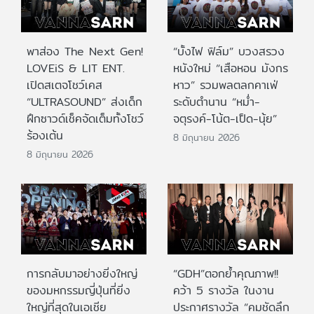
พาส่อง The Next Gen!
“บั้งไฟ ฟิล์ม” บวงสรวง
LOVEiS & LIT ENT.
หนังใหม่ “เสือหอน มังกร
เปิดสเตจโชว์เคส
หาว” รวมพลตลกคาเฟ่
“ULTRASOUND” ส่งเด็ก
ระดับตำนาน “หม่ำ-
ฝึกซาวด์เช็คจัดเต็มทั้งโชว์
จตุรงค์-โน้ต-เป็ด-นุ้ย”
ร้องเต้น
8 มิถุนายน 2026
8 มิถุนายน 2026
การกลับมาอย่างยิ่งใหญ่
“GDH”ตอกย้ำคุณภาพ!!
ของมหกรรมญี่ปุ่นที่ยิ่ง
คว้า 5 รางวัล ในงาน
ใหญ่ที่สุดในเอเชีย
ประกาศรางวัล “คมชัดลึก