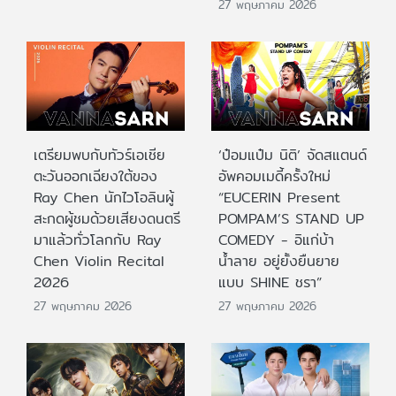
27 พฤษภาคม 2026
เตรียมพบกับทัวร์เอเชีย
‘ป๋อมแป๋ม นิติ’ จัดสแตนด์
ตะวันออกเฉียงใต้ของ
อัพคอมเมดี้ครั้งใหม่
Ray Chen นักไวโอลินผู้
“EUCERIN Present
สะกดผู้ชมด้วยเสียงดนตรี
POMPAM’S STAND UP
มาแล้วทั่วโลกกับ Ray
COMEDY - อิแก่บ้า
Chen Violin Recital
น้ำลาย อยู่ยั้งยืนยาย
2026
แบบ SHINE ชรา”
27 พฤษภาคม 2026
27 พฤษภาคม 2026