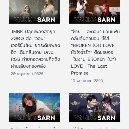
JMNK ปลุกเพลงฮิตยุค
“ฝ้าย - อะตอม” ชวนแฟน
2000 ส่ง “วอน”
คลับลุ้นตอนจบ ซีรีส์
เวอร์ชันใหม่ ยกระดับเพลง
“BROKEN (Of) LOVE
ฮิต เติมกลิ่นอาย Diva
หัวใจช้ำรัก” ติดขอบจอ
R&B ถ่ายทอดความคิดถึง
ในงาน BROKEN (Of)
ผ่านเสียงทรงพลัง
LOVE : The Last
Promise
20 พฤษภาคม 2026
19 พฤษภาคม 2026