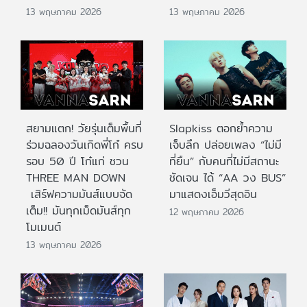
13 พฤษภาคม 2026
13 พฤษภาคม 2026
สยามแตก! วัยรุ่นเต็มพื้นที่
Slapkiss ตอกย้ำความ
ร่วมฉลองวันเกิดพี่โก๋ ครบ
เจ็บลึก ปล่อยเพลง “ไม่มี
รอบ 50 ปี โก๋แก่ ชวน
ที่ยืน” กับคนที่ไม่มีสถานะ
THREE MAN DOWN
ชัดเจน ได้ “AA วง BUS”
เสิร์ฟความมันส์แบบจัด
มาแสดงเอ็มวีสุดอิน
เต็ม!! มันทุกเม็ดมันส์ทุก
12 พฤษภาคม 2026
โมเมนต์
13 พฤษภาคม 2026