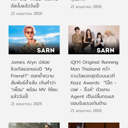
อัลบั้มแล้ววันนี้!
21 พฤษภาคม 2026
22 พฤษภาคม 2026
James Alyn ปล่อย
iQIYI Original Running
ซิงเกิลแรกของปี “My
Man Thailand คว้า
Friend?” ตอกย้ำความ
รางวัลแรกสุดปังบนเวที
สัมพันธ์ล้ำเส้น เกินคำว่า
Kazz Awards “โอ๊ต -
“เพื่อน” พร้อม MV ให้ชม
เจฟ - อิ้งค์” ตัวแทน
แล้ววันนี้!
Agent เป็นปลื้มกระแส
ตอบรับแรงเกินต้าน
21 พฤษภาคม 2026
21 พฤษภาคม 2026