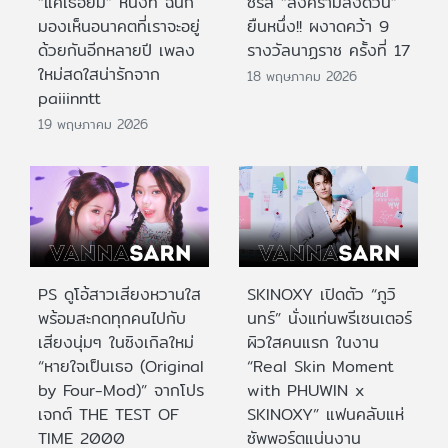
“แค่เธอยิ้ม” หนึ่งที ฉันก็
ซีรีส์ “สงครามส่งด่วน”
มองเห็นอนาคตที่เราจะอยู่
ยืนหนึ่ง!! ผงาดคว้า 9
ด้วยกันอีกหลายปี เพลง
รางวัลนาฏราช ครั้งที่ 17
ใหม่สดใสน่ารักจาก
18 พฤษภาคม 2026
paiiinntt
19 พฤษภาคม 2026
PS ดูโอ้สาวเสียงหวานใส
SKINOXY เปิดตัว “ภูวิ
พร้อมสะกดทุกคนไปกับ
นทร์” นั่งแท่นพรีเซนเตอร์
เสียงนุ่มๆ ในซิงเกิลใหม่
ผิวใสคนแรก ในงาน
“หายใจเป็นเธอ (Original
“Real Skin Moment
by Four-Mod)” จากโปร
with PHUWIN x
เจกต์ THE TEST OF
SKINOXY” แฟนคลับแห่
TIME 2000
ซัพพอร์ตแน่นงาน