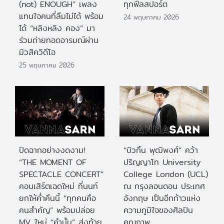
(not) ENOUGH” เพลง
ทุกฟีลสปอร์ต
แทนใจคนที่ลืมไม่ได้ พร้อม
24 พฤษภาคม 2026
ได้ “หลิงหลิง คอง” มา
ร่วมถ่ายทอดอารมณ์ผ่าน
มิวสิควิดีโอ
25 พฤษภาคม 2026
ปิดฉากอย่างงดงาม!
“บิวกิ้น พุฒิพงศ์” คว้า
“THE MOMENT OF
ปริญญาโท University
SPECTACLE CONCERT”
College London (UCL)
คอนเสิร์ตเฉดใหม่ ที่นนท์
ณ กรุงลอนดอน ประเทศ
ยกให้ค่ำคืนนี้ “ทุกคนคือ
อังกฤษ เป็นอีกก้าวแห่ง
คนสำคัญ” พร้อมปล่อย
ความภูมิใจของศิลปิน
MV ใหม่ “คำนั้น” ส่งท้าย
คุณภาพ