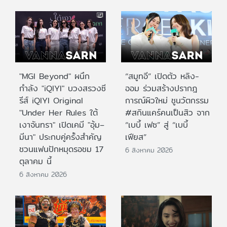
"MGI Beyond" ผนึก
“สมูทอี” เปิดตัว หลิง-
กำลัง "iQIYI" บวงสรวงซี
ออม ร่วมสร้างปรากฎ
รีส์ iQIYI Original
การณ์ผิวใหม่ ชูนวัตกรรม
"Under Her Rules ใต้
#สกินแคร์คนเป็นสิว จาก
เงาจันทรา" เปิดเคมี "อุ้ม–
“เบบี้ เฟซ” สู่ “เบบี้
มีนา" ประกบคู่ครั้งสำคัญ
เฟียส”
ชวนแฟนปักหมุดรอชม 17
6 สิงหาคม 2026
ตุลาคม นี้
6 สิงหาคม 2026