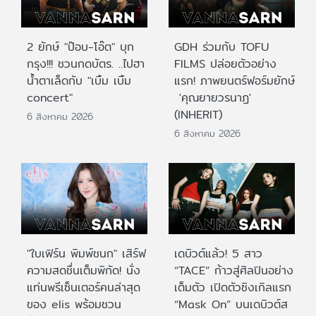
2 ยักษ์ "ป๊อบ-โอ๊ต" บุก
GDH ร่วมกับ TOFU
กรุง!!! ชวนกดบัตร. ..ไปฮา
FILMS ปล่อยตัวอย่าง
น้ำตาเล็ดกับ "เบิ้ม เบิ้ม
แรก! ภาพยนตร์ฟอร์มยักษ์
concert"
'คุณยายวรนาฏ'
(INHERIT)
6 สิงหาคม 2026
6 สิงหาคม 2026
"ใบเฟิร์น พิมพ์ชนก" เสิร์ฟ
เดบิวต์แล้ว! 5 สาว
ความสดชื่นเต็มพิกัด! นั่ง
“TACE” ก้าวสู่ศิลปินอย่าง
แท่นพรีเซ็นเตอร์คนล่าสุด
เต็มตัว เปิดตัวซิงเกิลแรก
ของ elis พร้อมชวน
“Mask On” บนเดบิวต์ส