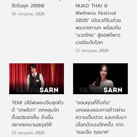
ฮิตในยุค 2000
NUAD THAI &
Wellness Festival
16 กรกฎาคม 2026
2026" เปิดเวทีชิงถ้วย
พระราชทานฯ พร้อมดัน
"นวดไทย" สู่ซอฟต์พาว
เวอร์ระดับโลก
13 กรกฎาคม 2026
TEMI เสิร์ฟเพลงจีบสุดคิว
“ขอบคุณที่ทิ้งกัน”
ต์ “เทพธิดา” ตกหลุมรัก
บทเพลงของการก้าวผ่าน
ตั้งแต่แรกเห็น ถึงขั้น
ความเจ็บปวด และกลับมา
อยากยกนามสกุลให้!
เลือกตัวเองอีกครั้ง จาก
‘ขนมจีน กุลมาศ’
13 กรกฎาคม 2026