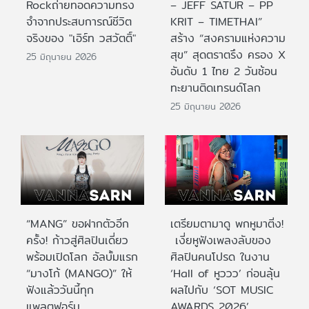
Rockถ่ายทอดความทรง
– JEFF SATUR – PP
จำจากประสบการณ์ชีวิต
KRIT – TIMETHAI”
จริงของ "เอิร์ท วสวัตติ์"
สร้าง “สงครามแห่งความ
สุข” สุดตราตรึง ครอง X
25 มิถุนายน 2026
อันดับ 1 ไทย 2 วันซ้อน
ทะยานติดเทรนด์โลก
25 มิถุนายน 2026
“MANG” ขอฝากตัวอีก
เตรียมตามาดู พกหูมาติ่ง!
ครั้ง! ก้าวสู่ศิลปินเดี่ยว
เงี่ยหูฟังเพลงลับของ
พร้อมเปิดโลก อัลบั้มแรก
ศิลปินคนโปรด ในงาน
“มางโก้ (MANGO)” ให้
‘Hall of หูววว’ ก่อนลุ้น
ฟังแล้ววันนี้ทุก
ผลไปกับ ‘SOT MUSIC
แพลตฟอร์ม
AWARDS 2026’