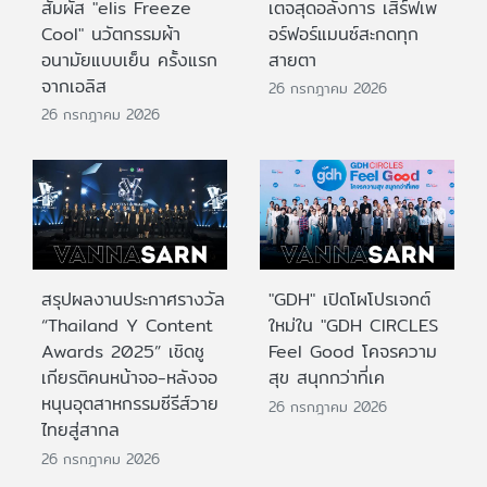
สัมผัส "elis Freeze
เตจสุดอลังการ เสิร์ฟเพ
Cool" นวัตกรรมผ้า
อร์ฟอร์แมนซ์สะกดทุก
อนามัยแบบเย็น ครั้งแรก
สายตา
จากเอลิส
26 กรกฎาคม 2026
26 กรกฎาคม 2026
สรุปผลงานประกาศรางวัล
"GDH" เปิดโผโปรเจกต์
“Thailand Y Content
ใหม่ใน "GDH CIRCLES
Awards 2025” เชิดชู
Feel Good โคจรความ
เกียรติคนหน้าจอ-หลังจอ
สุข สนุกกว่าที่เค
หนุนอุตสาหกรรมซีรีส์วาย
26 กรกฎาคม 2026
ไทยสู่สากล
26 กรกฎาคม 2026