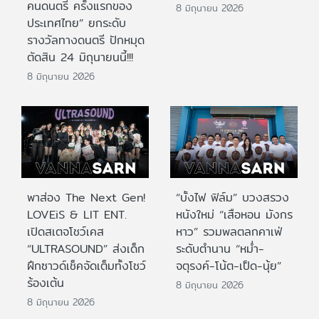
คนดนตรี ครั้งแรกของ
8 มิถุนายน 2026
ประเทศไทย” ยกระดับ
รางวัลทางดนตรี ปักหมุด
ตัดสิน 24 มิถุนายนนี้!!!
8 มิถุนายน 2026
พาส่อง The Next Gen!
“บั้งไฟ ฟิล์ม” บวงสรวง
LOVEiS & LIT ENT.
หนังใหม่ “เสือหอน มังกร
เปิดสเตจโชว์เคส
หาว” รวมพลตลกคาเฟ่
“ULTRASOUND” ส่งเด็ก
ระดับตำนาน “หม่ำ-
ฝึกซาวด์เช็คจัดเต็มทั้งโชว์
จตุรงค์-โน้ต-เป็ด-นุ้ย”
ร้องเต้น
8 มิถุนายน 2026
8 มิถุนายน 2026