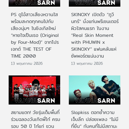
PS ดูโอ้สาวเสียงหวานใส
SKINOXY เปิดตัว “ภูวิ
พร้อมสะกดทุกคนไปกับ
นทร์” นั่งแท่นพรีเซนเตอร์
เสียงนุ่มๆ ในซิงเกิลใหม่
ผิวใสคนแรก ในงาน
“หายใจเป็นเธอ (Original
“Real Skin Moment
by Four-Mod)” จากโปร
with PHUWIN x
เจกต์ THE TEST OF
SKINOXY” แฟนคลับแห่
TIME 2000
ซัพพอร์ตแน่นงาน
13 พฤษภาคม 2026
13 พฤษภาคม 2026
สยามแตก! วัยรุ่นเต็มพื้นที่
Slapkiss ตอกย้ำความ
ร่วมฉลองวันเกิดพี่โก๋ ครบ
เจ็บลึก ปล่อยเพลง “ไม่มี
รอบ 50 ปี โก๋แก่ ชวน
ที่ยืน” กับคนที่ไม่มีสถานะ