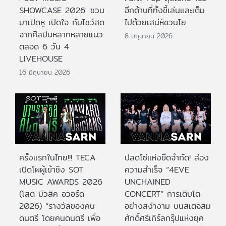
SHOWCASE 2026' ชวน
อีกด้านที่ทั้งขี้เล่นและเต็ม
มาเปิดหู เปิดใจ กับโชว์สด
ไปด้วยเสน่ห์ชวนโย
จากศิลปินหลากหลายแนว
8 มิถุนายน 2026
ตลอด 6 วัน 4
LIVEHOUSE
16 มิถุนายน 2026
ครั้งแรกในไทย!!! TECA
ปลดโซ่แห่งขีดจำกัด! ส่อง
เปิดโผผู้เข้าชิง SOT
ความสำเร็จ “4EVE
MUSIC AWARDS 2026
UNCHAINED
(โสต มิวสิค อวอร์ด
CONCERT” การเติบโต
2026) “รางวัลของคน
อย่างสง่างาม บนสเตจสม
ดนตรี โดยคนดนตรี เพื่อ
ศักดิ์ศรีเกิร์ลกรุ๊ปแห่งยุค