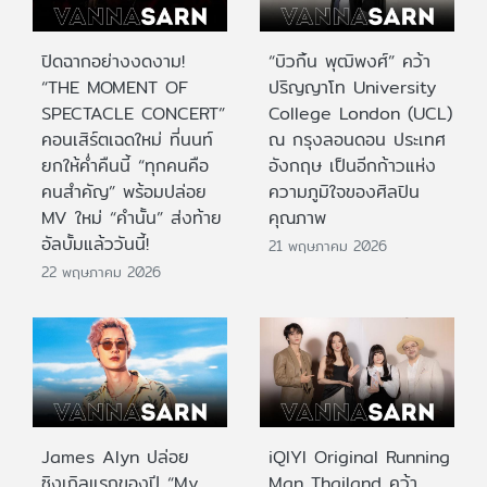
ปิดฉากอย่างงดงาม!
“บิวกิ้น พุฒิพงศ์” คว้า
“THE MOMENT OF
ปริญญาโท University
SPECTACLE CONCERT”
College London (UCL)
คอนเสิร์ตเฉดใหม่ ที่นนท์
ณ กรุงลอนดอน ประเทศ
ยกให้ค่ำคืนนี้ “ทุกคนคือ
อังกฤษ เป็นอีกก้าวแห่ง
คนสำคัญ” พร้อมปล่อย
ความภูมิใจของศิลปิน
MV ใหม่ “คำนั้น” ส่งท้าย
คุณภาพ
อัลบั้มแล้ววันนี้!
21 พฤษภาคม 2026
22 พฤษภาคม 2026
James Alyn ปล่อย
iQIYI Original Running
ซิงเกิลแรกของปี “My
Man Thailand คว้า