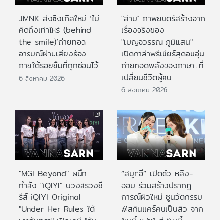
JMNK ส่งซิงเกิลใหม่ ‘ไม่
"ล่าม" ภาพยนตร์สร้างจาก
คิดถึงเท่าไหร่ (behind
เรื่องจริงของ
the smile)’ถ่ายทอด
"เบญจวรรณ ภูมิแสน"
อารมณ์ผ่านเสียงร้อง
เปิดกาล่าพรีเมียร์สุดอบอุ่น
ภายใต้รอยยิ้มที่ถูกซ่อนไว้
ถ่ายทอดพลังของภาษา...ที่
เปลี่ยนชีวิตผู้คน
6 สิงหาคม 2026
6 สิงหาคม 2026
"MGI Beyond" ผนึก
“สมูทอี” เปิดตัว หลิง-
กำลัง "iQIYI" บวงสรวงซี
ออม ร่วมสร้างปรากฎ
รีส์ iQIYI Original
การณ์ผิวใหม่ ชูนวัตกรรม
"Under Her Rules ใต้
#สกินแคร์คนเป็นสิว จาก