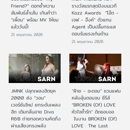
Friend?” ตอกย้ำความ
รางวัลแรกสุดปังบนเวที
สัมพันธ์ล้ำเส้น เกินคำว่า
Kazz Awards “โอ๊ต -
“เพื่อน” พร้อม MV ให้ชม
เจฟ - อิ้งค์” ตัวแทน
แล้ววันนี้!
Agent เป็นปลื้มกระแส
ตอบรับแรงเกินต้าน
21 พฤษภาคม 2026
21 พฤษภาคม 2026
JMNK ปลุกเพลงฮิตยุค
“ฝ้าย - อะตอม” ชวนแฟน
2000 ส่ง “วอน”
คลับลุ้นตอนจบ ซีรีส์
เวอร์ชันใหม่ ยกระดับเพลง
“BROKEN (Of) LOVE
ฮิต เติมกลิ่นอาย Diva
หัวใจช้ำรัก” ติดขอบจอ
R&B ถ่ายทอดความคิดถึง
ในงาน BROKEN (Of)
ผ่านเสียงทรงพลัง
LOVE : The Last