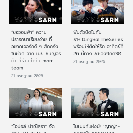
“ขอวอนฟ้า” ความ
ฟินตัวบิดไปกับ
ปรารถนาเรียบง่าย ที่
#HittingBallTheSeries
อยากเจอรักดี ๆ สักครั้ง
พร้อมให้ติดให้รัก อาทิตย์ที่
ในชีวิต จาก เนย ซินญอริ
26 นี้ทาง #ช่อง9กด30
ต้า ที่ร่วมทำกับ marr
21 กรกฎาคม 2026
team
21 กรกฎาคม 2026
“โอปอล์ ปาณิสรา” จัด
โมเมนท์แห่งปี! “ญาญ่า-