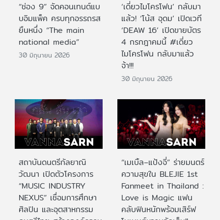
“ช่อง 9” จัดคอนเทนต์แบ
‘เดี่ยวไมโครโฟน’ กลับมา
บอิมแพ็ค ครบทุกอรรถรส
แล้ว! ‘โน้ส อุดม’ เปิดเวที
ยืนหนึ่ง “The main
‘DEAW 16’ เปิดขายบัตร
national media”
4 กรกฎาคมนี้ #เดี่ยว
ไมโครโฟน กลับมาแล้ว
30 มิถุนายน 2026
จ้า!!!
30 มิถุนายน 2026
สถาบันดนตรีกัลยาณิ
“เมเบิ้ล–แป้งจี่” ร่ายมนตร์
วัฒนา เปิดตัวโครงการ
ความสุขใน BLEJIE 1st
“MUSIC INDUSTRY
Fanmeet in Thailand :
NEXUS” เชื่อมการศึกษา
Love is Magic แฟน
ศิลปิน และอุตสาหกรรม
คลับฟินหนักพร้อมเสิร์ฟ