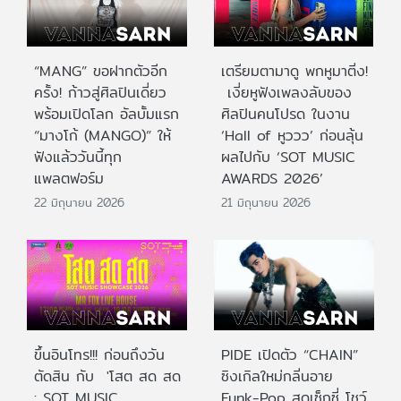
“MANG” ขอฝากตัวอีก
เตรียมตามาดู พกหูมาติ่ง!
ครั้ง! ก้าวสู่ศิลปินเดี่ยว
เงี่ยหูฟังเพลงลับของ
พร้อมเปิดโลก อัลบั้มแรก
ศิลปินคนโปรด ในงาน
“มางโก้ (MANGO)” ให้
‘Hall of หูววว’ ก่อนลุ้น
ฟังแล้ววันนี้ทุก
ผลไปกับ ‘SOT MUSIC
แพลตฟอร์ม
AWARDS 2026’
22 มิถุนายน 2026
21 มิถุนายน 2026
ขึ้นอินโทร!!! ก่อนถึงวัน
PIDE เปิดตัว “CHAIN”
ตัดสิน กับ 'โสต สด สด
ซิงเกิลใหม่กลิ่นอาย
: SOT MUSIC
Funk-Pop สุดเซ็กซี่ โชว์