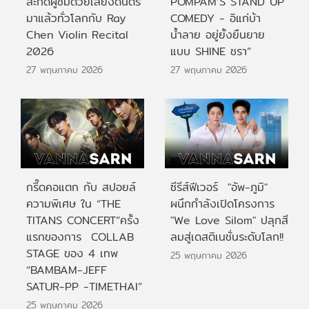
สะกดผู้ชมด้วยเสียงดนตรี
POMPAM’S STAND UP
มาแล้วทั่วโลกกับ Ray
COMEDY - อิแก่บ้า
Chen Violin Recital
น้ำลาย อยู่ยั้งยืนยาย
2026
แบบ SHINE ชรา”
27 พฤษภาคม 2026
27 พฤษภาคม 2026
กรี๊ดคอแตก กับ สปอยล์
ซีรีส์ฟีเวอร์ "อัพ-ภูมิ"
ความพิเศษ ใน “THE
ผนึกกำลังเปิดโครงการ
TITANS CONCERT”ครั้ง
"We Love Silom" ปลุกสี
แรกของการ COLLAB
ลมสู่เดสติเนชั่นระดับโลก!!
STAGE ของ 4 เทพ
25 พฤษภาคม 2026
“BAMBAM-JEFF
SATUR-PP -TIMETHAI”
25 พฤษภาคม 2026