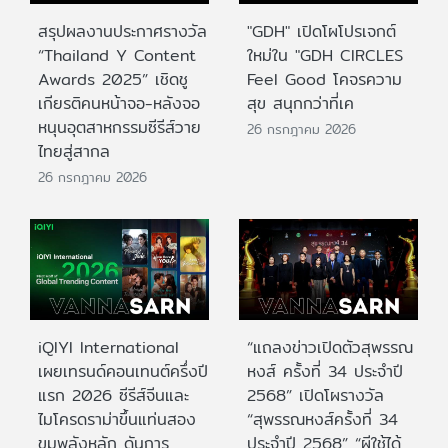
สรุปผลงานประกาศรางวัล
"GDH" เปิดโผโปรเจกต์
“Thailand Y Content
ใหม่ใน "GDH CIRCLES
Awards 2025” เชิดชู
Feel Good โคจรความ
เกียรติคนหน้าจอ-หลังจอ
สุข สนุกกว่าที่เค
หนุนอุตสาหกรรมซีรีส์วาย
26 กรกฎาคม 2026
ไทยสู่สากล
26 กรกฎาคม 2026
iQIYI International
“แถลงข่าวเปิดตัวสุพรรณ
เผยเทรนด์คอนเทนต์ครึ่งปี
หงส์ ครั้งที่ 34 ประจำปี
แรก 2026 ซีรีส์จีนและ
2568” เปิดโผรางวัล
ไมโครดราม่าขึ้นแท่นสอง
“สุพรรณหงส์ครั้งที่ 34
ขุมพลังหลัก ดันการ
ประจำปี 2568” “ผีใช้ได้