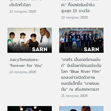
เติบโตทั่วโลก
ค่ะ” ท็อปฟอร์มเข้าชิง
สูงสุด 15 รางวัล
22 กรกฎาคม 2026
22 กรกฎาคม 2026
JuicyTomatoes-
“เกสโร เอ็นเตอร์เทนเม้น
"Forever For You"
ท์” จับมือพาร์ทเนอร์ระดับ
โลก “Blue River Film”
22 กรกฎาคม 2026
แถลงข่าวเปิดตัวภาพ
ยนตร์แอ็กชั่น “นายขนม
ต้ม” ณ สโมสรทหารบก
21 กรกฎาคม 2026