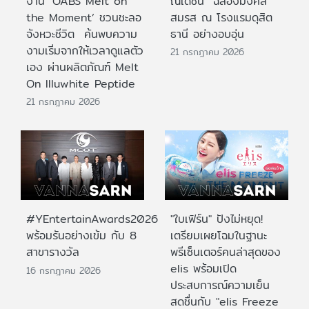
งาน ‘OABS Melt on
ณเดชน์” ฉลองมงคล
the Moment’ ชวนชะลอ
สมรส ณ โรงแรมดุสิต
จังหวะชีวิต ค้นพบความ
ธานี อย่างอบอุ่น
งามเริ่มจากให้เวลาดูแลตัว
21 กรกฎาคม 2026
เอง ผ่านผลิตภัณฑ์ Melt
On Illuwhite Peptide
21 กรกฎาคม 2026
#YEntertainAwards2026
"ใบเฟิร์น" ปังไม่หยุด!
พร้อมรันอย่างเข้ม กับ 8
เตรียมเผยโฉมในฐานะ
สาขารางวัล
พรีเซ็นเตอร์คนล่าสุดของ
elis พร้อมเปิด
16 กรกฎาคม 2026
ประสบการณ์ความเย็น
สดชื่นกับ "elis Freeze