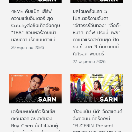
4EVE คัมแบ็ก เสิร์ฟ
ยลโฉมครั้งแรก 5
ความแซ่บอินเตอร์ สุด
โปสเตอร์งามจับตา
Catchyส่งซิงเกิลอังกฤษ
“อัศจรรย์วันทอง” “อิ้งค์-
“TEA” ชวนฟอร์อายเม้า
หมาก-กลัฟ-ปริมมี่-เฟย”
มอยความรักแบบตัวแม่
ดาเมจแรงสะท้านยุค ปัก
ธงเข้าฉาย 3 กันยายนนี้
29 พฤษภาคม 2026
ในโรงภาพยนตร์
27 พฤษภาคม 2026
เตรียมพบกับทัวร์เอเชีย
‘ป๋อมแป๋ม นิติ’ จัดสแตนด์
ตะวันออกเฉียงใต้ของ
อัพคอมเมดี้ครั้งใหม่
Ray Chen นักไวโอลินผู้
“EUCERIN Present