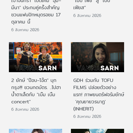
เงาจันทรา" เปิดเคมี "อุ้ม–
“เบบี้ เฟซ” สู่ “เบบี้
มีนา" ประกบคู่ครั้งสำคัญ
เฟียส”
ชวนแฟนปักหมุดรอชม 17
6 สิงหาคม 2026
ตุลาคม นี้
6 สิงหาคม 2026
2 ยักษ์ "ป๊อบ-โอ๊ต" บุก
GDH ร่วมกับ TOFU
กรุง!!! ชวนกดบัตร. ..ไปฮา
FILMS ปล่อยตัวอย่าง
น้ำตาเล็ดกับ "เบิ้ม เบิ้ม
แรก! ภาพยนตร์ฟอร์มยักษ์
concert"
'คุณยายวรนาฏ'
(INHERIT)
6 สิงหาคม 2026
6 สิงหาคม 2026