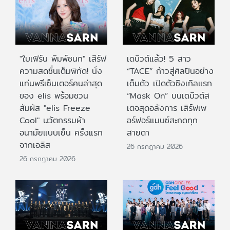
"ใบเฟิร์น พิมพ์ชนก" เสิร์ฟ
เดบิวต์แล้ว! 5 สาว
ความสดชื่นเต็มพิกัด! นั่ง
“TACE” ก้าวสู่ศิลปินอย่าง
แท่นพรีเซ็นเตอร์คนล่าสุด
เต็มตัว เปิดตัวซิงเกิลแรก
ของ elis พร้อมชวน
“Mask On” บนเดบิวต์ส
สัมผัส "elis Freeze
เตจสุดอลังการ เสิร์ฟเพ
Cool" นวัตกรรมผ้า
อร์ฟอร์แมนซ์สะกดทุก
อนามัยแบบเย็น ครั้งแรก
สายตา
จากเอลิส
26 กรกฎาคม 2026
26 กรกฎาคม 2026