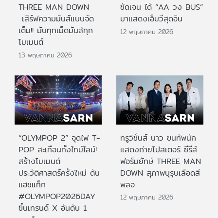
THREE MAN DOWN
ชัดเจน ได้ “AA วง BUS”
เสิร์ฟความมันส์แบบจัด
มาแสดงเอ็มวีสุดอิน
เต็ม!! มันทุกเม็ดมันส์ทุก
12 พฤษภาคม 2026
โมเมนต์
13 พฤษภาคม 2026
“OLYMPOP 2” จุดไฟ T-
ทรูวิชั่นส์ นาว ขนทัพนัก
POP สะเทือนทั้งไทม์ไลน์!
แสดงถ่ายโปสเตอร์ ซีรีส์
สร้างโมเมนต์
ฟอร์มยักษ์ THREE MAN
ประวัติศาสตร์ครั้งใหม่ ดัน
DOWN สุภาพบุรุษเลือดสี
แฮชแท็ก
พลอ
#OLYMPOP2026DAY
12 พฤษภาคม 2026
ขึ้นเทรนด์ X อันดับ 1