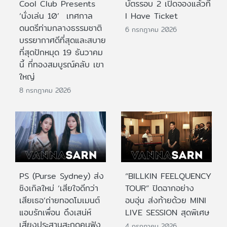
Cool Club Presents
บัตรรอบ 2 เปิดจองแล้วที่
‘นั่งเล่น 10’ เทศกาล
I Have Ticket
ดนตรีท่ามกลางธรรมชาติ
6 กรกฎาคม 2026
บรรยากาศดีที่สุดและสบาย
ที่สุดปักหมุด 19 ธันวาคม
นี้ ที่ทองสมบูรณ์คลับ เขา
ใหญ่
8 กรกฎาคม 2026
PS (Purse Sydney) ส่ง
“BILLKIN FEELQUENCY
ซิงเกิลใหม่ ‘เสียใจดีกว่า
TOUR” ปิดฉากอย่าง
เสียเธอ’ถ่ายทอดโมเมนต์
อบอุ่น ส่งท้ายด้วย MINI
แอบรักเพื่อน ดึงเสน่ห์
LIVE SESSION สุดพิเศษ
เสียงประสานสะกดคนฟัง
4 กรกฎาคม 2026