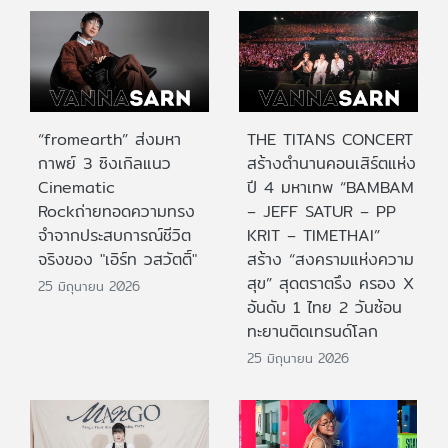
“fromearth” ส่งมหา
THE TITANS CONCERT
กาพย์ 3 ซิงเกิลแนว
สร้างตำนานคอนเสิร์ตแห่ง
Cinematic
ปี 4 มหาเทพ “BAMBAM
Rockถ่ายทอดความทรง
– JEFF SATUR – PP
จำจากประสบการณ์ชีวิต
KRIT – TIMETHAI”
จริงของ "เอิร์ท วสวัตติ์"
สร้าง “สงครามแห่งความ
สุข” สุดตราตรึง ครอง X
25 มิถุนายน 2026
อันดับ 1 ไทย 2 วันซ้อน
ทะยานติดเทรนด์โลก
25 มิถุนายน 2026