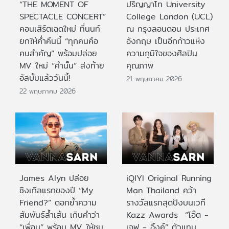
“THE MOMENT OF
ปริญญาโท University
SPECTACLE CONCERT”
College London (UCL)
คอนเสิร์ตเฉดใหม่ ที่นนท์
ณ กรุงลอนดอน ประเทศ
ยกให้ค่ำคืนนี้ “ทุกคนคือ
อังกฤษ เป็นอีกก้าวแห่ง
คนสำคัญ” พร้อมปล่อย
ความภูมิใจของศิลปิน
MV ใหม่ “คำนั้น” ส่งท้าย
คุณภาพ
อัลบั้มแล้ววันนี้!
21 พฤษภาคม 2026
22 พฤษภาคม 2026
James Alyn ปล่อย
iQIYI Original Running
ซิงเกิลแรกของปี “My
Man Thailand คว้า
Friend?” ตอกย้ำความ
รางวัลแรกสุดปังบนเวที
สัมพันธ์ล้ำเส้น เกินคำว่า
Kazz Awards “โอ๊ต -
“เพื่อน” พร้อม MV ให้ชม
เจฟ - อิ้งค์” ตัวแทน