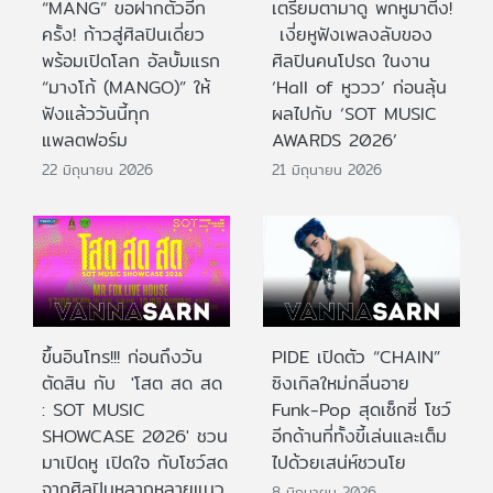
“MANG” ขอฝากตัวอีก
เตรียมตามาดู พกหูมาติ่ง!
ครั้ง! ก้าวสู่ศิลปินเดี่ยว
เงี่ยหูฟังเพลงลับของ
พร้อมเปิดโลก อัลบั้มแรก
ศิลปินคนโปรด ในงาน
“มางโก้ (MANGO)” ให้
‘Hall of หูววว’ ก่อนลุ้น
ฟังแล้ววันนี้ทุก
ผลไปกับ ‘SOT MUSIC
แพลตฟอร์ม
AWARDS 2026’
22 มิถุนายน 2026
21 มิถุนายน 2026
ขึ้นอินโทร!!! ก่อนถึงวัน
PIDE เปิดตัว “CHAIN”
ตัดสิน กับ 'โสต สด สด
ซิงเกิลใหม่กลิ่นอาย
: SOT MUSIC
Funk-Pop สุดเซ็กซี่ โชว์
SHOWCASE 2026' ชวน
อีกด้านที่ทั้งขี้เล่นและเต็ม
มาเปิดหู เปิดใจ กับโชว์สด
ไปด้วยเสน่ห์ชวนโย
จากศิลปินหลากหลายแนว
8 มิถุนายน 2026