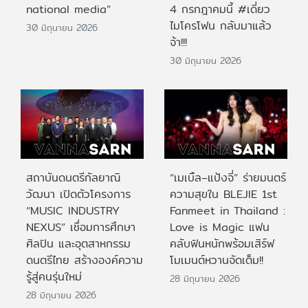
national media”
4 กรกฎาคมนี้ #เดี่ยว
ไมโครโฟน กลับมาแล้ว
30 มิถุนายน 2026
จ้า!!!
30 มิถุนายน 2026
สถาบันดนตรีกัลยาณิ
“เมเบิ้ล–แป้งจี่” ร่ายมนตร์
วัฒนา เปิดตัวโครงการ
ความสุขใน BLEJIE 1st
“MUSIC INDUSTRY
Fanmeet in Thailand :
NEXUS” เชื่อมการศึกษา
Love is Magic แฟน
ศิลปิน และอุตสาหกรรม
คลับฟินหนักพร้อมเสิร์ฟ
ดนตรีไทย สร้างองค์ความ
โมเมนต์หวานจัดเต็ม!!
รู้สู่คนรุ่นใหม่
28 มิถุนายน 2026
28 มิถุนายน 2026