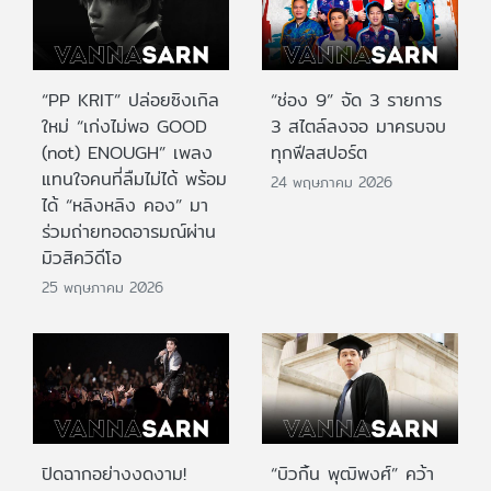
“PP KRIT” ปล่อยซิงเกิล
“ช่อง 9” จัด 3 รายการ
ใหม่ “เก่งไม่พอ GOOD
3 สไตล์ลงจอ มาครบจบ
(not) ENOUGH” เพลง
ทุกฟีลสปอร์ต
แทนใจคนที่ลืมไม่ได้ พร้อม
24 พฤษภาคม 2026
ได้ “หลิงหลิง คอง” มา
ร่วมถ่ายทอดอารมณ์ผ่าน
มิวสิควิดีโอ
25 พฤษภาคม 2026
ปิดฉากอย่างงดงาม!
“บิวกิ้น พุฒิพงศ์” คว้า