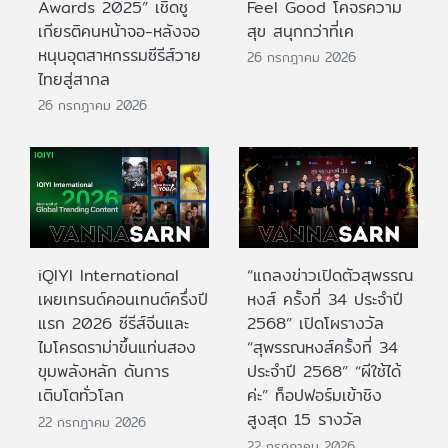
Awards 2025” เชิดชู
Feel Good โคจรความ
เกียรติคนหน้าจอ-หลังจอ
สุข สนุกกว่าที่เค
หนุนอุตสาหกรรมซีรีส์วาย
26 กรกฎาคม 2026
ไทยสู่สากล
26 กรกฎาคม 2026
iQIYI International
“แถลงข่าวเปิดตัวสุพรรณ
เผยเทรนด์คอนเทนต์ครึ่งปี
หงส์ ครั้งที่ 34 ประจำปี
แรก 2026 ซีรีส์จีนและ
2568” เปิดโผรางวัล
ไมโครดราม่าขึ้นแท่นสอง
“สุพรรณหงส์ครั้งที่ 34
ขุมพลังหลัก ดันการ
ประจำปี 2568” “ผีใช้ได้
เติบโตทั่วโลก
ค่ะ” ท็อปฟอร์มเข้าชิง
สูงสุด 15 รางวัล
22 กรกฎาคม 2026
22 กรกฎาคม 2026