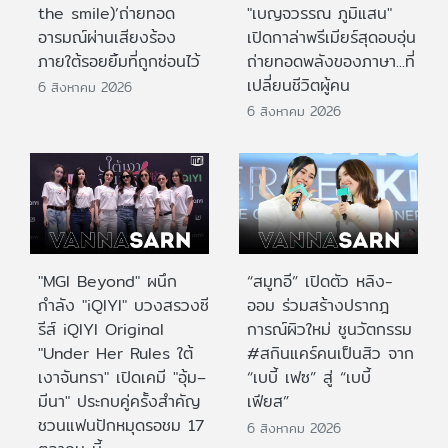
the smile)’ถ่ายทอด
"เบญจวรรณ ภูมิแสน"
อารมณ์ผ่านเสียงร้อง
เปิดกาล่าพรีเมียร์สุดอบอุ่น
ภายใต้รอยยิ้มที่ถูกซ่อนไว้
ถ่ายทอดพลังของภาษา...ที่
เปลี่ยนชีวิตผู้คน
6 สิงหาคม 2026
6 สิงหาคม 2026
"MGI Beyond" ผนึก
“สมูทอี” เปิดตัว หลิง-
กำลัง "iQIYI" บวงสรวงซี
ออม ร่วมสร้างปรากฎ
รีส์ iQIYI Original
การณ์ผิวใหม่ ชูนวัตกรรม
"Under Her Rules ใต้
#สกินแคร์คนเป็นสิว จาก
เงาจันทรา" เปิดเคมี "อุ้ม–
“เบบี้ เฟซ” สู่ “เบบี้
มีนา" ประกบคู่ครั้งสำคัญ
เฟียส”
ชวนแฟนปักหมุดรอชม 17
6 สิงหาคม 2026