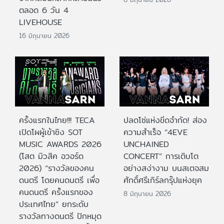
ตลอด 6 วัน 4
LIVEHOUSE
16 มิถุนายน 2026
ครั้งแรกในไทย!!! TECA
ปลดโซ่แห่งขีดจำกัด! ส่อง
เปิดโผผู้เข้าชิง SOT
ความสำเร็จ “4EVE
MUSIC AWARDS 2026
UNCHAINED
(โสต มิวสิค อวอร์ด
CONCERT” การเติบโต
2026) “รางวัลของคน
อย่างสง่างาม บนสเตจสม
ดนตรี โดยคนดนตรี เพื่อ
ศักดิ์ศรีเกิร์ลกรุ๊ปแห่งยุค
คนดนตรี ครั้งแรกของ
8 มิถุนายน 2026
ประเทศไทย” ยกระดับ
รางวัลทางดนตรี ปักหมุด