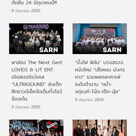
ตัดสิน 24 มิถุนายนนี้!!!
8 มิถุนายน 2026
พาส่อง The Next Gen!
“บั้งไฟ ฟิล์ม” บวงสรวง
LOVEiS & LIT ENT.
หนังใหม่ “เสือหอน มังกร
เปิดสเตจโชว์เคส
หาว” รวมพลตลกคาเฟ่
“ULTRASOUND” ส่งเด็ก
ระดับตำนาน “หม่ำ-
ฝึกซาวด์เช็คจัดเต็มทั้งโชว์
จตุรงค์-โน้ต-เป็ด-นุ้ย”
ร้องเต้น
8 มิถุนายน 2026
8 มิถุนายน 2026