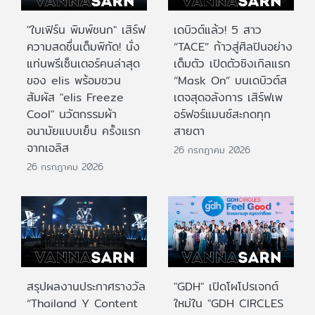
"ใบเฟิร์น พิมพ์ชนก" เสิร์ฟ
เดบิวต์แล้ว! 5 สาว
ความสดชื่นเต็มพิกัด! นั่ง
“TACE” ก้าวสู่ศิลปินอย่าง
แท่นพรีเซ็นเตอร์คนล่าสุด
เต็มตัว เปิดตัวซิงเกิลแรก
ของ elis พร้อมชวน
“Mask On” บนเดบิวต์ส
สัมผัส "elis Freeze
เตจสุดอลังการ เสิร์ฟเพ
Cool" นวัตกรรมผ้า
อร์ฟอร์แมนซ์สะกดทุก
อนามัยแบบเย็น ครั้งแรก
สายตา
จากเอลิส
26 กรกฎาคม 2026
26 กรกฎาคม 2026
สรุปผลงานประกาศรางวัล
"GDH" เปิดโผโปรเจกต์
“Thailand Y Content
ใหม่ใน "GDH CIRCLES