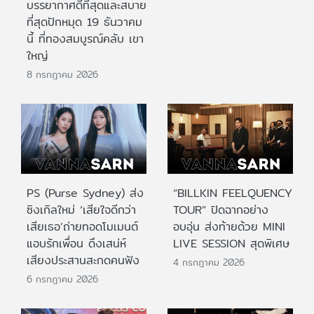
บรรยากาศดีที่สุดและสบาย
ที่สุดปักหมุด 19 ธันวาคม
นี้ ที่ทองสมบูรณ์คลับ เขา
ใหญ่
8 กรกฎาคม 2026
PS (Purse Sydney) ส่ง
“BILLKIN FEELQUENCY
ซิงเกิลใหม่ ‘เสียใจดีกว่า
TOUR” ปิดฉากอย่าง
เสียเธอ’ถ่ายทอดโมเมนต์
อบอุ่น ส่งท้ายด้วย MINI
แอบรักเพื่อน ดึงเสน่ห์
LIVE SESSION สุดพิเศษ
เสียงประสานสะกดคนฟัง
4 กรกฎาคม 2026
6 กรกฎาคม 2026