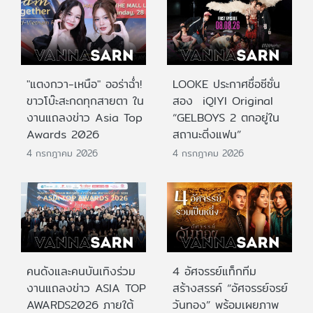
"แตงกวา-เหนือ" ออร่าฉ่ำ!
LOOKE ประกาศชื่อซีซั่น
ขาวโบ๊ะสะกดทุกสายตา ใน
สอง iQIYI Original
งานแถลงข่าว Asia Top
“GELBOYS 2 ตกอยู่ใน
Awards 2026
สถานะติ่งแฟน”
4 กรกฎาคม 2026
4 กรกฎาคม 2026
คนดังและคนบันเทิงร่วม
4 อัศจรรย์แท็กทีม
งานแถลงข่าว ASIA TOP
สร้างสรรค์ “อัศจรรย์จรย์
AWARDS2026 ภายใต้
วันทอง” พร้อมเผยภาพ