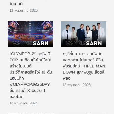
โมเมนต์
13 พฤษภาคม 2026
“OLYMPOP 2” จุดไฟ T-
ทรูวิชั่นส์ นาว ขนทัพนัก
POP สะเทือนทั้งไทม์ไลน์!
แสดงถ่ายโปสเตอร์ ซีรีส์
สร้างโมเมนต์
ฟอร์มยักษ์ THREE MAN
ประวัติศาสตร์ครั้งใหม่ ดัน
DOWN สุภาพบุรุษเลือดสี
แฮชแท็ก
พลอ
#OLYMPOP2026DAY
12 พฤษภาคม 2026
ขึ้นเทรนด์ X อันดับ 1
ของโลก
12 พฤษภาคม 2026