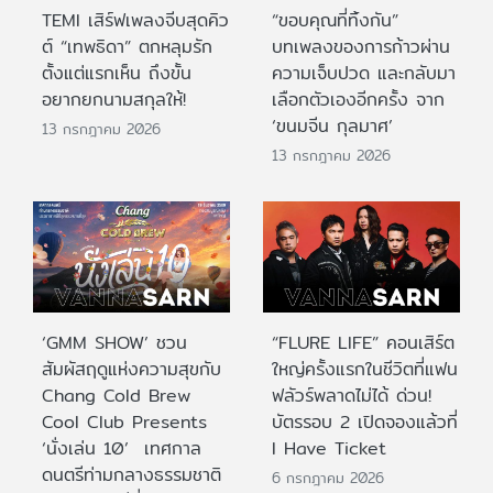
TEMI เสิร์ฟเพลงจีบสุดคิว
“ขอบคุณที่ทิ้งกัน”
ต์ “เทพธิดา” ตกหลุมรัก
บทเพลงของการก้าวผ่าน
ตั้งแต่แรกเห็น ถึงขั้น
ความเจ็บปวด และกลับมา
อยากยกนามสกุลให้!
เลือกตัวเองอีกครั้ง จาก
‘ขนมจีน กุลมาศ’
13 กรกฎาคม 2026
13 กรกฎาคม 2026
‘GMM SHOW’ ชวน
“FLURE LIFE” คอนเสิร์ต
สัมผัสฤดูแห่งความสุขกับ
ใหญ่ครั้งแรกในชีวิตที่แฟน
Chang Cold Brew
ฟลัวร์พลาดไม่ได้ ด่วน!
Cool Club Presents
บัตรรอบ 2 เปิดจองแล้วที่
‘นั่งเล่น 10’ เทศกาล
I Have Ticket
ดนตรีท่ามกลางธรรมชาติ
6 กรกฎาคม 2026