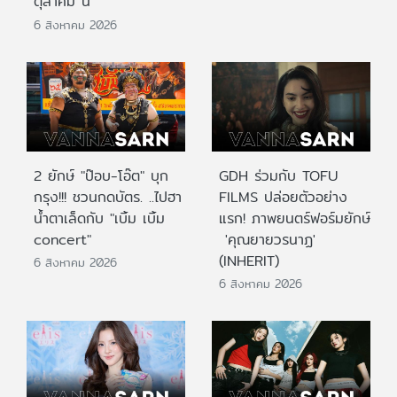
ตุลาคม นี้
6 สิงหาคม 2026
2 ยักษ์ "ป๊อบ-โอ๊ต" บุก
GDH ร่วมกับ TOFU
กรุง!!! ชวนกดบัตร. ..ไปฮา
FILMS ปล่อยตัวอย่าง
น้ำตาเล็ดกับ "เบิ้ม เบิ้ม
แรก! ภาพยนตร์ฟอร์มยักษ์
concert"
'คุณยายวรนาฏ'
(INHERIT)
6 สิงหาคม 2026
6 สิงหาคม 2026