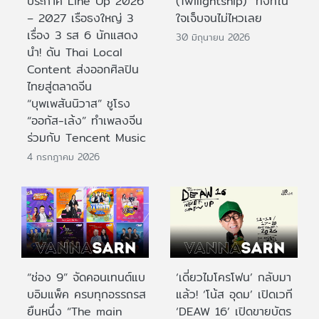
ประกาศ Line Up 2026
(Twilightship)” ทั้งที่ใน
– 2027 เรือธงใหญ่ 3
ใจเจ็บจนไม่ไหวเลย
เรื่อง 3 รส 6 นักแสดง
30 มิถุนายน 2026
นำ! ดัน Thai Local
Content ส่งออกศิลปิน
ไทยสู่ตลาดจีน
“บุพเพสันนิวาส” ชูโรง
“ออกัส-เล้ง” ทำเพลงจีน
ร่วมกับ Tencent Music
4 กรกฎาคม 2026
“ช่อง 9” จัดคอนเทนต์แบ
‘เดี่ยวไมโครโฟน’ กลับมา
บอิมแพ็ค ครบทุกอรรถรส
แล้ว! ‘โน้ส อุดม’ เปิดเวที
ยืนหนึ่ง “The main
‘DEAW 16’ เปิดขายบัตร