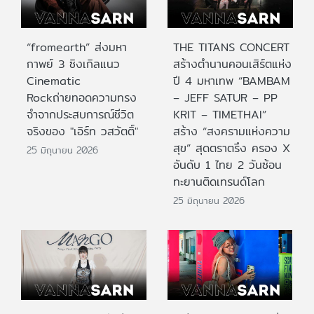
“fromearth” ส่งมหา
THE TITANS CONCERT
กาพย์ 3 ซิงเกิลแนว
สร้างตำนานคอนเสิร์ตแห่ง
Cinematic
ปี 4 มหาเทพ “BAMBAM
Rockถ่ายทอดความทรง
– JEFF SATUR – PP
จำจากประสบการณ์ชีวิต
KRIT – TIMETHAI”
จริงของ "เอิร์ท วสวัตติ์"
สร้าง “สงครามแห่งความ
สุข” สุดตราตรึง ครอง X
25 มิถุนายน 2026
อันดับ 1 ไทย 2 วันซ้อน
ทะยานติดเทรนด์โลก
25 มิถุนายน 2026