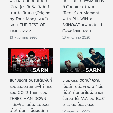
พร้อมสะกดทุกคนไปกับ
นทร์” นั่งแท่นพรีเซนเตอร์
เสียงนุ่มๆ ในซิงเกิลใหม่
ผิวใสคนแรก ในงาน
“หายใจเป็นเธอ (Original
“Real Skin Moment
by Four-Mod)” จากโปร
with PHUWIN x
เจกต์ THE TEST OF
SKINOXY” แฟนคลับแห่
TIME 2000
ซัพพอร์ตแน่นงาน
13 พฤษภาคม 2026
13 พฤษภาคม 2026
สยามแตก! วัยรุ่นเต็มพื้นที่
Slapkiss ตอกย้ำความ
ร่วมฉลองวันเกิดพี่โก๋ ครบ
เจ็บลึก ปล่อยเพลง “ไม่มี
รอบ 50 ปี โก๋แก่ ชวน
ที่ยืน” กับคนที่ไม่มีสถานะ
THREE MAN DOWN
ชัดเจน ได้ “AA วง BUS”
เสิร์ฟความมันส์แบบจัด
มาแสดงเอ็มวีสุดอิน
เต็ม!! มันทุกเม็ดมันส์ทุก
12 พฤษภาคม 2026