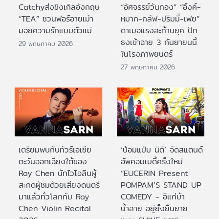
Catchyส่งซิงเกิลอังกฤษ
“อัศจรรย์วันทอง” “อิ้งค์-
“TEA” ชวนฟอร์อายเม้า
หมาก-กลัฟ-ปริมมี่-เฟย”
มอยความรักแบบตัวแม่
ดาเมจแรงสะท้านยุค ปัก
ธงเข้าฉาย 3 กันยายนนี้
29 พฤษภาคม 2026
ในโรงภาพยนตร์
27 พฤษภาคม 2026
เตรียมพบกับทัวร์เอเชีย
‘ป๋อมแป๋ม นิติ’ จัดสแตนด์
ตะวันออกเฉียงใต้ของ
อัพคอมเมดี้ครั้งใหม่
Ray Chen นักไวโอลินผู้
“EUCERIN Present
สะกดผู้ชมด้วยเสียงดนตรี
POMPAM’S STAND UP
มาแล้วทั่วโลกกับ Ray
COMEDY - อิแก่บ้า
Chen Violin Recital
น้ำลาย อยู่ยั้งยืนยาย