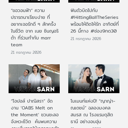
“ขอวอนฟ้า” ความ
ฟินตัวบิดไปกับ
ปรารถนาเรียบง่าย ที่
#HittingBallTheSeries
อยากเจอรักดี ๆ สักครั้ง
พร้อมให้ติดให้รัก อาทิตย์ที่
ในชีวิต จาก เนย ซินญอริ
26 นี้ทาง #ช่อง9กด30
ต้า ที่ร่วมทำกับ marr
21 กรกฎาคม 2026
team
21 กรกฎาคม 2026
“โอปอล์ ปาณิสรา” จัด
โมเมนท์แห่งปี! “ญาญ่า-
งาน ‘OABS Melt on
ณเดชน์” ฉลองมงคล
the Moment’ ชวนชะลอ
สมรส ณ โรงแรมดุสิต
จังหวะชีวิต ค้นพบความ
ธานี อย่างอบอุ่น