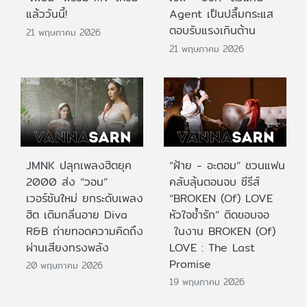
แล้ววันนี้!
Agent เป็นปลื้มกระแส
ตอบรับแรงเกินต้าน
21 พฤษภาคม 2026
21 พฤษภาคม 2026
JMNK ปลุกเพลงฮิตยุค
“ฝ้าย - อะตอม” ชวนแฟน
2000 ส่ง “วอน”
คลับลุ้นตอนจบ ซีรีส์
เวอร์ชันใหม่ ยกระดับเพลง
“BROKEN (Of) LOVE
ฮิต เติมกลิ่นอาย Diva
หัวใจช้ำรัก” ติดขอบจอ
R&B ถ่ายทอดความคิดถึง
ในงาน BROKEN (Of)
ผ่านเสียงทรงพลัง
LOVE : The Last
Promise
20 พฤษภาคม 2026
19 พฤษภาคม 2026