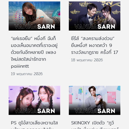
“แค่เธอยิ้ม” หนึ่งที ฉันก็
ซีรีส์ “สงครามส่งด่วน”
มองเห็นอนาคตที่เราจะอยู่
ยืนหนึ่ง!! ผงาดคว้า 9
ด้วยกันอีกหลายปี เพลง
รางวัลนาฏราช ครั้งที่ 17
ใหม่สดใสน่ารักจาก
18 พฤษภาคม 2026
paiiinntt
19 พฤษภาคม 2026
PS ดูโอ้สาวเสียงหวานใส
SKINOXY เปิดตัว “ภูวิ