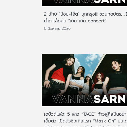
2 ยักษ์ "ป๊อบ-โอ๊ต" บุกกรุง!!! ชวนกดบัตร. ..
น้ำตาเล็ดกับ "เบิ้ม เบิ้ม concert"
6 สิงหาคม 2026
เดบิวต์แล้ว! 5 สาว “TACE” ก้าวสู่ศิลปินอย่
เต็มตัว เปิดตัวซิงเกิลแรก “Mask On” บนเด