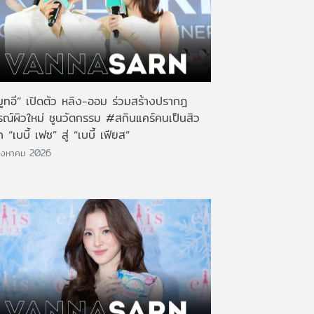
มูทอี” เปิดตัว หลิง-ออม ร่วมสร้างปรากฎ
รณ์ผิวใหม่ ชูนวัตกรรม #สกินแคร์คนเป็นสิว
 “เบบี้ เฟซ” สู่ “เบบี้ เฟียส”
ิงหาคม 2026