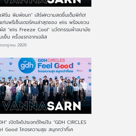
เฟิร์น พิมพ์ชนก" เสิร์ฟความสดชื่นเต็มพิกัด!
งแท่นพรีเซ็นเตอร์คนล่าสุดของ elis พร้อมชวน
มผัส "elis Freeze Cool" นวัตกรรมผ้าอนามัย
บเย็น ครั้งแรกจากเอลิส
 กรกฎาคม 2026
DH" เปิดโผโปรเจกต์ใหม่ใน "GDH CIRCLES
el Good โคจรความสุข สนุกกว่าที่เค