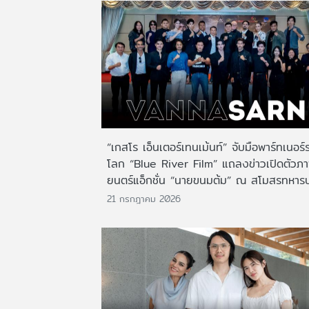
“เกสโร เอ็นเตอร์เทนเม้นท์” จับมือพาร์ทเนอร์
โลก “Blue River Film” แถลงข่าวเปิดตัวภ
ยนตร์แอ็กชั่น “นายขนมต้ม” ณ สโมสรทหาร
21 กรกฎาคม 2026