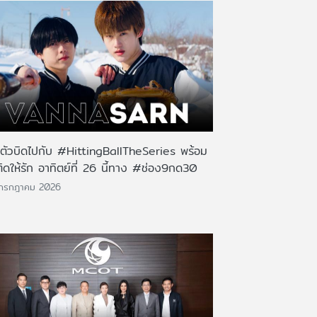
นตัวบิดไปกับ #HittingBallTheSeries พร้อม
ติดให้รัก อาทิตย์ที่ 26 นี้ทาง #ช่อง9กด30
 กรกฎาคม 2026