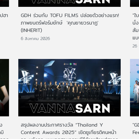
ไปฮา
GDH ร่วมกับ TOFU FILMS ปล่อยตัวอย่างแรก!
"ใบ
ภาพยนตร์ฟอร์มยักษ์ 'คุณยายวรนาฏ'
นั่
(INHERIT)
สั
แบ
6 สิงหาคม 2026
26
าง
สรุปผลงานประกาศรางวัล “Thailand Y
"G
บิ
Content Awards 2025” เชิดชูเกียรติคนหน้า
Fe