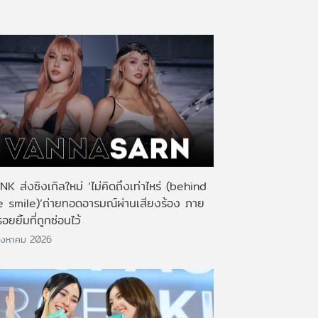
K ส่งซิงเกิลใหม่ ‘ไม่คิดถึงเท่าไหร่ (behind
e smile)’ถ่ายทอดอารมณ์ผ่านเสียงร้อง ภาย
รอยยิ้มที่ถูกซ่อนไว้
ิงหาคม 2026