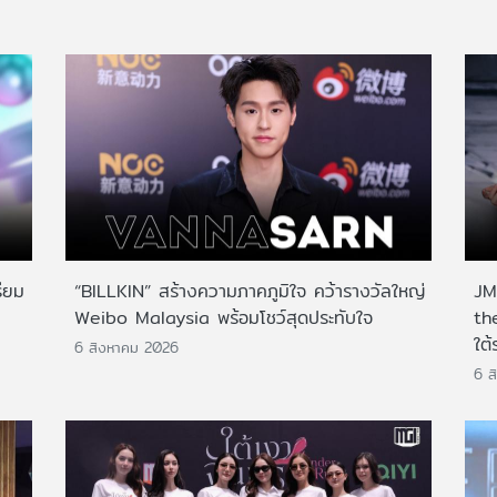
ียม
“BILLKIN” สร้างความภาคภูมิใจ คว้ารางวัลใหญ่
JMN
Weibo Malaysia พร้อมโชว์สุดประทับใจ
th
ใต้
6 สิงหาคม 2026
6 ส