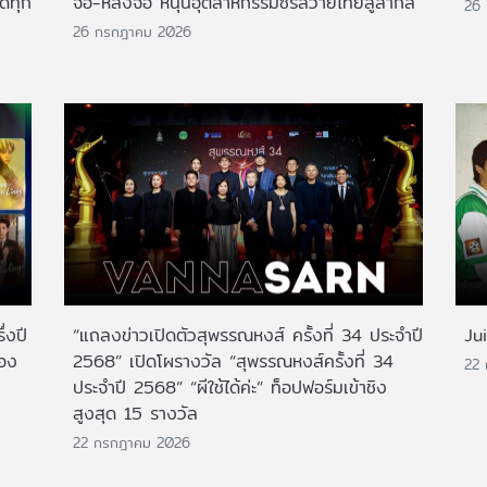
กดทุก
จอ-หลังจอ หนุนอุตสาหกรรมซีรีส์วายไทยสู่สากล
26
26 กรกฎาคม 2026
่งปี
“แถลงข่าวเปิดตัวสุพรรณหงส์ ครั้งที่ 34 ประจำปี
Ju
สอง
2568” เปิดโผรางวัล “สุพรรณหงส์ครั้งที่ 34
22
ประจำปี 2568” “ผีใช้ได้ค่ะ” ท็อปฟอร์มเข้าชิง
สูงสุด 15 รางวัล
22 กรกฎาคม 2026