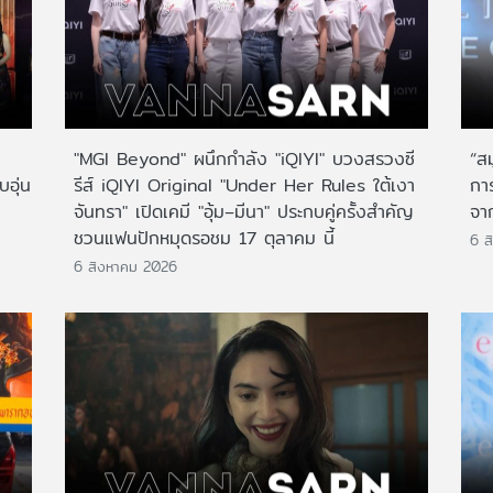
"MGI Beyond" ผนึกกำลัง "iQIYI" บวงสรวงซี
“ส
บอุ่น
รีส์ iQIYI Original "Under Her Rules ใต้เงา
กา
จันทรา" เปิดเคมี "อุ้ม–มีนา" ประกบคู่ครั้งสำคัญ
จาก
ชวนแฟนปักหมุดรอชม 17 ตุลาคม นี้
6 ส
6 สิงหาคม 2026