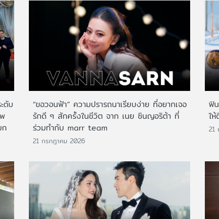
ระดับ
“ขอวอนฟ้า” ความปรารถนาเรียบง่าย ที่อยากเจอ
ฟิ
าพ
รักดี ๆ สักครั้งในชีวิต จาก เนย ซินญอริต้า ที่
ให้
บก
ร่วมทำกับ marr team
21
21 กรกฎาคม 2026