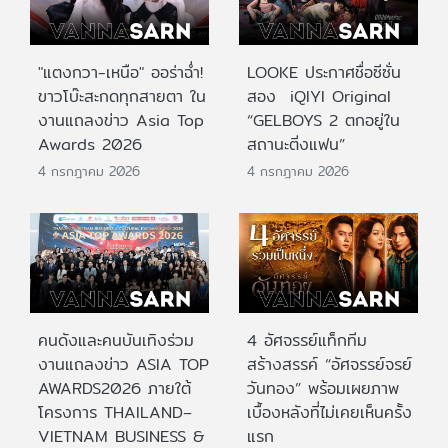
"แตงกวา-เหนือ" ออร่าฉ่ำ!
LOOKE ประกาศชื่อซีซั่น
ขาวโบ๊ะสะกดทุกสายตา ใน
สอง iQIYI Original
งานแถลงข่าว Asia Top
“GELBOYS 2 ตกอยู่ใน
Awards 2026
สถานะติ่งแฟน”
4 กรกฎาคม 2026
4 กรกฎาคม 2026
คนดังและคนบันเทิงร่วม
4 อัศจรรย์แท็กทีม
งานแถลงข่าว ASIA TOP
สร้างสรรค์ “อัศจรรย์จรย์
AWARDS2026 ภายใต้
วันทอง” พร้อมเผยภาพ
โครงการ THAILAND–
เบื้องหลังที่ไม่เคยเห็นครั้ง
VIETNAM BUSINESS &
แรก