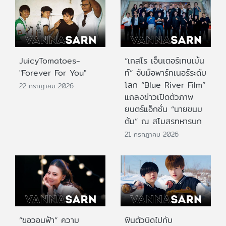
JuicyTomatoes-
“เกสโร เอ็นเตอร์เทนเม้น
"Forever For You"
ท์” จับมือพาร์ทเนอร์ระดับ
โลก “Blue River Film”
22 กรกฎาคม 2026
แถลงข่าวเปิดตัวภาพ
ยนตร์แอ็กชั่น “นายขนม
ต้ม” ณ สโมสรทหารบก
21 กรกฎาคม 2026
“ขอวอนฟ้า” ความ
ฟินตัวบิดไปกับ