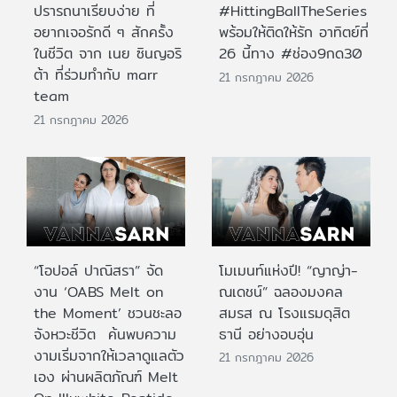
ปรารถนาเรียบง่าย ที่
#HittingBallTheSeries
อยากเจอรักดี ๆ สักครั้ง
พร้อมให้ติดให้รัก อาทิตย์ที่
ในชีวิต จาก เนย ซินญอริ
26 นี้ทาง #ช่อง9กด30
ต้า ที่ร่วมทำกับ marr
21 กรกฎาคม 2026
team
21 กรกฎาคม 2026
“โอปอล์ ปาณิสรา” จัด
โมเมนท์แห่งปี! “ญาญ่า-
งาน ‘OABS Melt on
ณเดชน์” ฉลองมงคล
the Moment’ ชวนชะลอ
สมรส ณ โรงแรมดุสิต
จังหวะชีวิต ค้นพบความ
ธานี อย่างอบอุ่น
งามเริ่มจากให้เวลาดูแลตัว
21 กรกฎาคม 2026
เอง ผ่านผลิตภัณฑ์ Melt