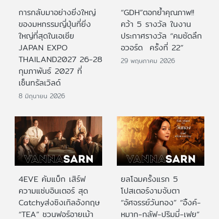
การกลับมาอย่างยิ่งใหญ่
“GDH”ตอกย้ำคุณภาพ!!
ของมหกรรมญี่ปุ่นที่ยิ่ง
คว้า 5 รางวัล ในงาน
ใหญ่ที่สุดในเอเชีย
ประกาศรางวัล “คมชัดลึก
JAPAN EXPO
อวอร์ด ครั้งที่ 22”
THAILAND2027 26-28
29 พฤษภาคม 2026
กุมภาพันธ์ 2027 ที่
เซ็นทรัลเวิลด์
8 มิถุนายน 2026
4EVE คัมแบ็ก เสิร์ฟ
ยลโฉมครั้งแรก 5
ความแซ่บอินเตอร์ สุด
โปสเตอร์งามจับตา
Catchyส่งซิงเกิลอังกฤษ
“อัศจรรย์วันทอง” “อิ้งค์-
“TEA” ชวนฟอร์อายเม้า
หมาก-กลัฟ-ปริมมี่-เฟย”