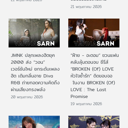
21 พฤษภาคม 2026
JMNK ปลุกเพลงฮิตยุค
“ฝ้าย - อะตอม” ชวนแฟน
2000 ส่ง “วอน”
คลับลุ้นตอนจบ ซีรีส์
เวอร์ชันใหม่ ยกระดับเพลง
“BROKEN (Of) LOVE
ฮิต เติมกลิ่นอาย Diva
หัวใจช้ำรัก” ติดขอบจอ
R&B ถ่ายทอดความคิดถึง
ในงาน BROKEN (Of)
ผ่านเสียงทรงพลัง
LOVE : The Last
Promise
20 พฤษภาคม 2026
19 พฤษภาคม 2026