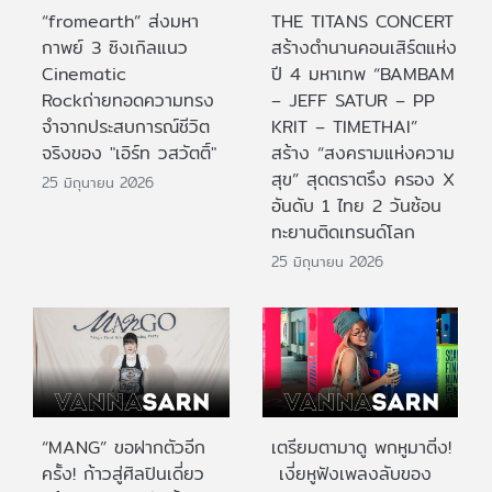
“fromearth” ส่งมหา
THE TITANS CONCERT
กาพย์ 3 ซิงเกิลแนว
สร้างตำนานคอนเสิร์ตแห่ง
Cinematic
ปี 4 มหาเทพ “BAMBAM
Rockถ่ายทอดความทรง
– JEFF SATUR – PP
จำจากประสบการณ์ชีวิต
KRIT – TIMETHAI”
จริงของ "เอิร์ท วสวัตติ์"
สร้าง “สงครามแห่งความ
สุข” สุดตราตรึง ครอง X
25 มิถุนายน 2026
อันดับ 1 ไทย 2 วันซ้อน
ทะยานติดเทรนด์โลก
25 มิถุนายน 2026
“MANG” ขอฝากตัวอีก
เตรียมตามาดู พกหูมาติ่ง!
ครั้ง! ก้าวสู่ศิลปินเดี่ยว
เงี่ยหูฟังเพลงลับของ