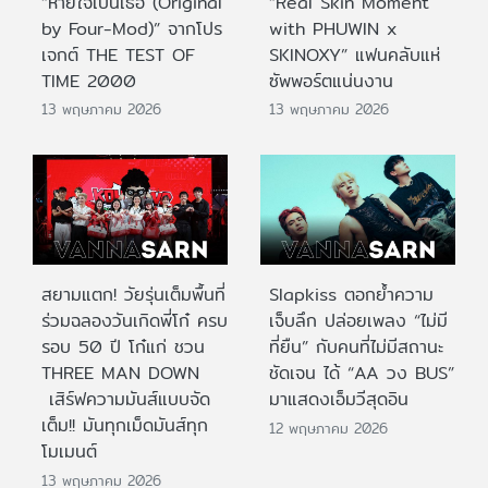
“หายใจเป็นเธอ (Original
“Real Skin Moment
by Four-Mod)” จากโปร
with PHUWIN x
เจกต์ THE TEST OF
SKINOXY” แฟนคลับแห่
TIME 2000
ซัพพอร์ตแน่นงาน
13 พฤษภาคม 2026
13 พฤษภาคม 2026
สยามแตก! วัยรุ่นเต็มพื้นที่
Slapkiss ตอกย้ำความ
ร่วมฉลองวันเกิดพี่โก๋ ครบ
เจ็บลึก ปล่อยเพลง “ไม่มี
รอบ 50 ปี โก๋แก่ ชวน
ที่ยืน” กับคนที่ไม่มีสถานะ
THREE MAN DOWN
ชัดเจน ได้ “AA วง BUS”
เสิร์ฟความมันส์แบบจัด
มาแสดงเอ็มวีสุดอิน
เต็ม!! มันทุกเม็ดมันส์ทุก
12 พฤษภาคม 2026
โมเมนต์
13 พฤษภาคม 2026