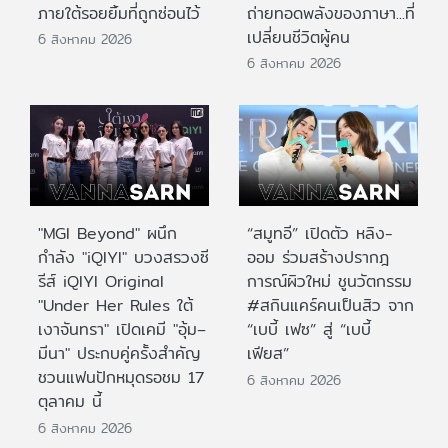
ภายใต้รอยยิ้มที่ถูกซ่อนไว้
ถ่ายทอดพลังของภาษา...ที่
เปลี่ยนชีวิตผู้คน
6 สิงหาคม 2026
6 สิงหาคม 2026
"MGI Beyond" ผนึก
“สมูทอี” เปิดตัว หลิง-
กำลัง "iQIYI" บวงสรวงซี
ออม ร่วมสร้างปรากฎ
รีส์ iQIYI Original
การณ์ผิวใหม่ ชูนวัตกรรม
"Under Her Rules ใต้
#สกินแคร์คนเป็นสิว จาก
เงาจันทรา" เปิดเคมี "อุ้ม–
“เบบี้ เฟซ” สู่ “เบบี้
มีนา" ประกบคู่ครั้งสำคัญ
เฟียส”
ชวนแฟนปักหมุดรอชม 17
6 สิงหาคม 2026
ตุลาคม นี้
6 สิงหาคม 2026