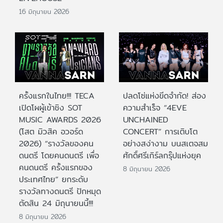
16 มิถุนายน 2026
ครั้งแรกในไทย!!! TECA
ปลดโซ่แห่งขีดจำกัด! ส่อง
เปิดโผผู้เข้าชิง SOT
ความสำเร็จ “4EVE
MUSIC AWARDS 2026
UNCHAINED
(โสต มิวสิค อวอร์ด
CONCERT” การเติบโต
2026) “รางวัลของคน
อย่างสง่างาม บนสเตจสม
ดนตรี โดยคนดนตรี เพื่อ
ศักดิ์ศรีเกิร์ลกรุ๊ปแห่งยุค
คนดนตรี ครั้งแรกของ
8 มิถุนายน 2026
ประเทศไทย” ยกระดับ
รางวัลทางดนตรี ปักหมุด
ตัดสิน 24 มิถุนายนนี้!!!
8 มิถุนายน 2026