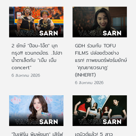
2 ยักษ์ "ป๊อบ-โอ๊ต" บุก
GDH ร่วมกับ TOFU
กรุง!!! ชวนกดบัตร. ..ไปฮา
FILMS ปล่อยตัวอย่าง
น้ำตาเล็ดกับ "เบิ้ม เบิ้ม
แรก! ภาพยนตร์ฟอร์มยักษ์
concert"
'คุณยายวรนาฏ'
(INHERIT)
6 สิงหาคม 2026
6 สิงหาคม 2026
"ใบเฟิร์น พิมพ์ชนก" เสิร์ฟ
เดบิวต์แล้ว! 5 สาว