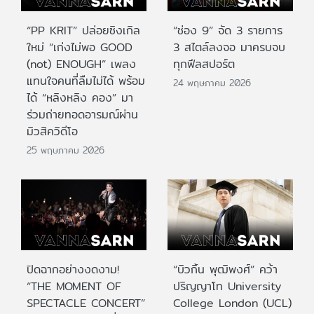
“PP KRIT” ปล่อยซิงเกิล
“ช่อง 9” จัด 3 รายการ
ใหม่ “เก่งไม่พอ GOOD
3 สไตล์ลงจอ มาครบจบ
(not) ENOUGH” เพลง
ทุกฟีลสปอร์ต
แทนใจคนที่ลืมไม่ได้ พร้อม
24 พฤษภาคม 2026
ได้ “หลิงหลิง คอง” มา
ร่วมถ่ายทอดอารมณ์ผ่าน
มิวสิควิดีโอ
25 พฤษภาคม 2026
ปิดฉากอย่างงดงาม!
“บิวกิ้น พุฒิพงศ์” คว้า
“THE MOMENT OF
ปริญญาโท University
SPECTACLE CONCERT”
College London (UCL)