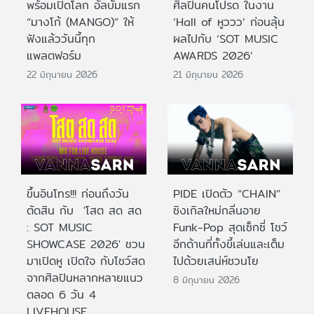
พร้อมเปิดโลก อัลบั้มแรก
ศิลปินคนโปรด ในงาน
“มางโก้ (MANGO)” ให้
‘Hall of หูววว’ ก่อนลุ้น
ฟังแล้ววันนี้ทุก
ผลไปกับ ‘SOT MUSIC
แพลตฟอร์ม
AWARDS 2026’
22 มิถุนายน 2026
21 มิถุนายน 2026
ขึ้นอินโทร!!! ก่อนถึงวัน
PIDE เปิดตัว “CHAIN”
ตัดสิน กับ 'โสต สด สด
ซิงเกิลใหม่กลิ่นอาย
: SOT MUSIC
Funk-Pop สุดเซ็กซี่ โชว์
SHOWCASE 2026' ชวน
อีกด้านที่ทั้งขี้เล่นและเต็ม
มาเปิดหู เปิดใจ กับโชว์สด
ไปด้วยเสน่ห์ชวนโย
จากศิลปินหลากหลายแนว
8 มิถุนายน 2026
ตลอด 6 วัน 4
LIVEHOUSE