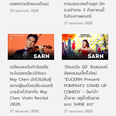
มอยความรักแบบตัวแม่
ดาเมจแรงสะท้านยุค ปัก
ธงเข้าฉาย 3 กันยายนนี้
29 พฤษภาคม 2026
ในโรงภาพยนตร์
27 พฤษภาคม 2026
เตรียมพบกับทัวร์เอเชีย
‘ป๋อมแป๋ม นิติ’ จัดสแตนด์
ตะวันออกเฉียงใต้ของ
อัพคอมเมดี้ครั้งใหม่
Ray Chen นักไวโอลินผู้
“EUCERIN Present
สะกดผู้ชมด้วยเสียงดนตรี
POMPAM’S STAND UP
มาแล้วทั่วโลกกับ Ray
COMEDY - อิแก่บ้า
Chen Violin Recital
น้ำลาย อยู่ยั้งยืนยาย
2026
แบบ SHINE ชรา”
27 พฤษภาคม 2026
27 พฤษภาคม 2026