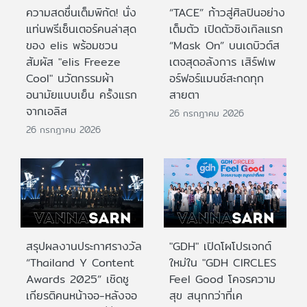
ความสดชื่นเต็มพิกัด! นั่ง
“TACE” ก้าวสู่ศิลปินอย่าง
แท่นพรีเซ็นเตอร์คนล่าสุด
เต็มตัว เปิดตัวซิงเกิลแรก
ของ elis พร้อมชวน
“Mask On” บนเดบิวต์ส
สัมผัส "elis Freeze
เตจสุดอลังการ เสิร์ฟเพ
Cool" นวัตกรรมผ้า
อร์ฟอร์แมนซ์สะกดทุก
อนามัยแบบเย็น ครั้งแรก
สายตา
จากเอลิส
26 กรกฎาคม 2026
26 กรกฎาคม 2026
สรุปผลงานประกาศรางวัล
"GDH" เปิดโผโปรเจกต์
“Thailand Y Content
ใหม่ใน "GDH CIRCLES
Awards 2025” เชิดชู
Feel Good โคจรความ
เกียรติคนหน้าจอ-หลังจอ
สุข สนุกกว่าที่เค