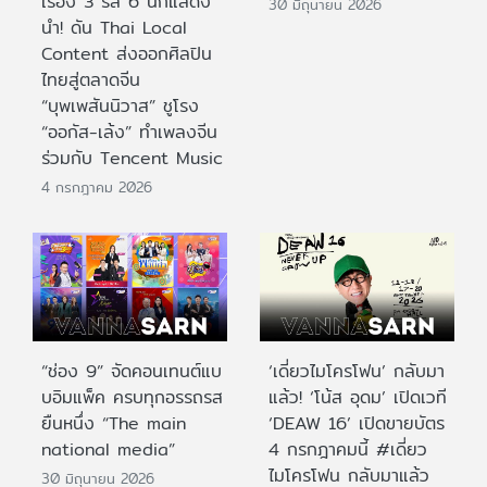
เรื่อง 3 รส 6 นักแสดง
30 มิถุนายน 2026
นำ! ดัน Thai Local
Content ส่งออกศิลปิน
ไทยสู่ตลาดจีน
“บุพเพสันนิวาส” ชูโรง
“ออกัส-เล้ง” ทำเพลงจีน
ร่วมกับ Tencent Music
4 กรกฎาคม 2026
“ช่อง 9” จัดคอนเทนต์แบ
‘เดี่ยวไมโครโฟน’ กลับมา
บอิมแพ็ค ครบทุกอรรถรส
แล้ว! ‘โน้ส อุดม’ เปิดเวที
ยืนหนึ่ง “The main
‘DEAW 16’ เปิดขายบัตร
national media”
4 กรกฎาคมนี้ #เดี่ยว
ไมโครโฟน กลับมาแล้ว
30 มิถุนายน 2026