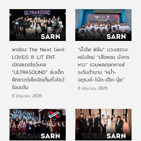
พาส่อง The Next Gen!
“บั้งไฟ ฟิล์ม” บวงสรวง
LOVEiS & LIT ENT.
หนังใหม่ “เสือหอน มังกร
เปิดสเตจโชว์เคส
หาว” รวมพลตลกคาเฟ่
“ULTRASOUND” ส่งเด็ก
ระดับตำนาน “หม่ำ-
ฝึกซาวด์เช็คจัดเต็มทั้งโชว์
จตุรงค์-โน้ต-เป็ด-นุ้ย”
ร้องเต้น
8 มิถุนายน 2026
8 มิถุนายน 2026