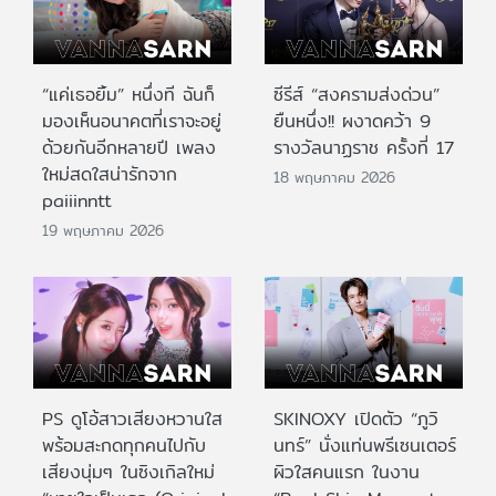
“แค่เธอยิ้ม” หนึ่งที ฉันก็
ซีรีส์ “สงครามส่งด่วน”
มองเห็นอนาคตที่เราจะอยู่
ยืนหนึ่ง!! ผงาดคว้า 9
ด้วยกันอีกหลายปี เพลง
รางวัลนาฏราช ครั้งที่ 17
ใหม่สดใสน่ารักจาก
18 พฤษภาคม 2026
paiiinntt
19 พฤษภาคม 2026
PS ดูโอ้สาวเสียงหวานใส
SKINOXY เปิดตัว “ภูวิ
พร้อมสะกดทุกคนไปกับ
นทร์” นั่งแท่นพรีเซนเตอร์
เสียงนุ่มๆ ในซิงเกิลใหม่
ผิวใสคนแรก ในงาน