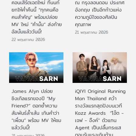
คอนเสิร์ตเฉดใหม่ ที่นนท์
ณ กรุงลอนดอน ประเทศ
ยกให้ค่ำคืนนี้ “ทุกคนคือ
อังกฤษ เป็นอีกก้าวแห่ง
คนสำคัญ” พร้อมปล่อย
ความภูมิใจของศิลปิน
MV ใหม่ “คำนั้น” ส่งท้าย
คุณภาพ
อัลบั้มแล้ววันนี้!
21 พฤษภาคม 2026
22 พฤษภาคม 2026
James Alyn ปล่อย
iQIYI Original Running
ซิงเกิลแรกของปี “My
Man Thailand คว้า
Friend?” ตอกย้ำความ
รางวัลแรกสุดปังบนเวที
สัมพันธ์ล้ำเส้น เกินคำว่า
Kazz Awards “โอ๊ต -
“เพื่อน” พร้อม MV ให้ชม
เจฟ - อิ้งค์” ตัวแทน
แล้ววันนี้!
Agent เป็นปลื้มกระแส
ตอบรับแรงเกินต้าน
21 พฤษภาคม 2026