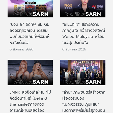
“ช่อง 9” จัดทัพ BL GL
“BILLKIN” สร้างความ
ลงจอทุกวีคเอน เตรียม
ภาคภูมิใจ คว้ารางวัลใหญ่
พบกับมวลเคมีที่พร้อมให้
Weibo Malaysia พร้อม
หัวใจเต้นรัว
โชว์สุดประทับใจ
6 สิงหาคม 2026
6 สิงหาคม 2026
JMNK ส่งซิงเกิลใหม่ ‘ไม่
"ล่าม" ภาพยนตร์สร้างจาก
คิดถึงเท่าไหร่ (behind
เรื่องจริงของ
the smile)’ถ่ายทอด
"เบญจวรรณ ภูมิแสน"
อารมณ์ผ่านเสียงร้อง
เปิดกาล่าพรีเมียร์สุดอบอุ่น