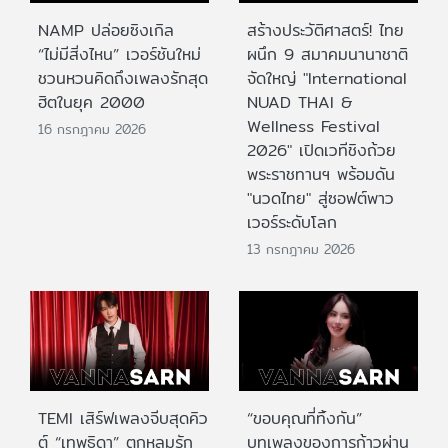
NAMP ปล่อยซิงเกิล
สร้างประวัติศาสตร์! ไทย
“ไม่มีสิ่งไหน” เวอร์ชันใหม่
ผนึก 9 สมาคมนานาชาติ
ชวนหวนคิดถึงเพลงรักสุด
จัดใหญ่ "International
ฮิตในยุค 2000
NUAD THAI &
Wellness Festival
16 กรกฎาคม 2026
2026" เปิดเวทีชิงถ้วย
พระราชทานฯ พร้อมดัน
"นวดไทย" สู่ซอฟต์พาว
เวอร์ระดับโลก
13 กรกฎาคม 2026
TEMI เสิร์ฟเพลงจีบสุดคิว
“ขอบคุณที่ทิ้งกัน”
ต์ “เทพธิดา” ตกหลุมรัก
บทเพลงของการก้าวผ่าน