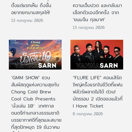
ตั้งแต่แรกเห็น ถึงขั้น
ความเจ็บปวด และกลับมา
อยากยกนามสกุลให้!
เลือกตัวเองอีกครั้ง จาก
‘ขนมจีน กุลมาศ’
13 กรกฎาคม 2026
13 กรกฎาคม 2026
‘GMM SHOW’ ชวน
“FLURE LIFE” คอนเสิร์ต
สัมผัสฤดูแห่งความสุขกับ
ใหญ่ครั้งแรกในชีวิตที่แฟน
Chang Cold Brew
ฟลัวร์พลาดไม่ได้ ด่วน!
Cool Club Presents
บัตรรอบ 2 เปิดจองแล้วที่
‘นั่งเล่น 10’ เทศกาล
I Have Ticket
ดนตรีท่ามกลางธรรมชาติ
6 กรกฎาคม 2026
บรรยากาศดีที่สุดและสบาย
ที่สุดปักหมุด 19 ธันวาคม