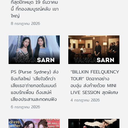
ที่สุดปักหมุด 19 ธันวาคม
นี้ ที่ทองสมบูรณ์คลับ เขา
ใหญ่
8 กรกฎาคม 2026
PS (Purse Sydney) ส่ง
“BILLKIN FEELQUENCY
ซิงเกิลใหม่ ‘เสียใจดีกว่า
TOUR” ปิดฉากอย่าง
เสียเธอ’ถ่ายทอดโมเมนต์
อบอุ่น ส่งท้ายด้วย MINI
แอบรักเพื่อน ดึงเสน่ห์
LIVE SESSION สุดพิเศษ
เสียงประสานสะกดคนฟัง
4 กรกฎาคม 2026
6 กรกฎาคม 2026