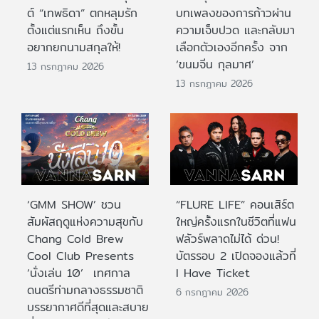
ต์ “เทพธิดา” ตกหลุมรัก
บทเพลงของการก้าวผ่าน
ตั้งแต่แรกเห็น ถึงขั้น
ความเจ็บปวด และกลับมา
อยากยกนามสกุลให้!
เลือกตัวเองอีกครั้ง จาก
‘ขนมจีน กุลมาศ’
13 กรกฎาคม 2026
13 กรกฎาคม 2026
‘GMM SHOW’ ชวน
“FLURE LIFE” คอนเสิร์ต
สัมผัสฤดูแห่งความสุขกับ
ใหญ่ครั้งแรกในชีวิตที่แฟน
Chang Cold Brew
ฟลัวร์พลาดไม่ได้ ด่วน!
Cool Club Presents
บัตรรอบ 2 เปิดจองแล้วที่
‘นั่งเล่น 10’ เทศกาล
I Have Ticket
ดนตรีท่ามกลางธรรมชาติ
6 กรกฎาคม 2026
บรรยากาศดีที่สุดและสบาย