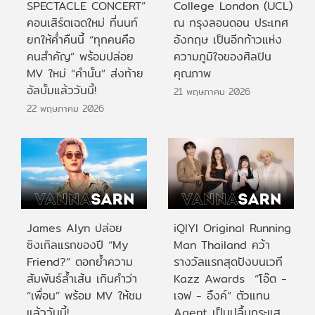
SPECTACLE CONCERT”
College London (UCL)
คอนเสิร์ตเฉดใหม่ ที่นนท์
ณ กรุงลอนดอน ประเทศ
ยกให้ค่ำคืนนี้ “ทุกคนคือ
อังกฤษ เป็นอีกก้าวแห่ง
คนสำคัญ” พร้อมปล่อย
ความภูมิใจของศิลปิน
MV ใหม่ “คำนั้น” ส่งท้าย
คุณภาพ
อัลบั้มแล้ววันนี้!
21 พฤษภาคม 2026
22 พฤษภาคม 2026
James Alyn ปล่อย
iQIYI Original Running
ซิงเกิลแรกของปี “My
Man Thailand คว้า
Friend?” ตอกย้ำความ
รางวัลแรกสุดปังบนเวที
สัมพันธ์ล้ำเส้น เกินคำว่า
Kazz Awards “โอ๊ต -
“เพื่อน” พร้อม MV ให้ชม
เจฟ - อิ้งค์” ตัวแทน
แล้ววันนี้!
Agent เป็นปลื้มกระแส