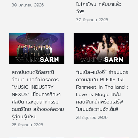
ไมโครโฟน กลับมาแล้ว
30 มิถุนายน 2026
จ้า!!!
30 มิถุนายน 2026
สถาบันดนตรีกัลยาณิ
“เมเบิ้ล–แป้งจี่” ร่ายมนตร์
วัฒนา เปิดตัวโครงการ
ความสุขใน BLEJIE 1st
“MUSIC INDUSTRY
Fanmeet in Thailand :
NEXUS” เชื่อมการศึกษา
Love is Magic แฟน
ศิลปิน และอุตสาหกรรม
คลับฟินหนักพร้อมเสิร์ฟ
ดนตรีไทย สร้างองค์ความ
โมเมนต์หวานจัดเต็ม!!
รู้สู่คนรุ่นใหม่
28 มิถุนายน 2026
28 มิถุนายน 2026