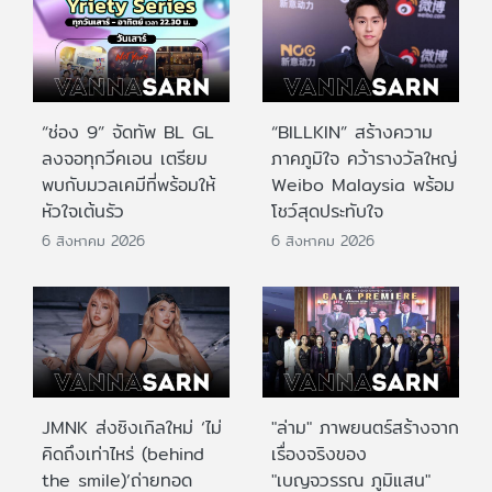
“ช่อง 9” จัดทัพ BL GL
“BILLKIN” สร้างความ
ลงจอทุกวีคเอน เตรียม
ภาคภูมิใจ คว้ารางวัลใหญ่
พบกับมวลเคมีที่พร้อมให้
Weibo Malaysia พร้อม
หัวใจเต้นรัว
โชว์สุดประทับใจ
6 สิงหาคม 2026
6 สิงหาคม 2026
JMNK ส่งซิงเกิลใหม่ ‘ไม่
"ล่าม" ภาพยนตร์สร้างจาก
คิดถึงเท่าไหร่ (behind
เรื่องจริงของ
the smile)’ถ่ายทอด
"เบญจวรรณ ภูมิแสน"