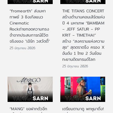
“fromearth” ส่งมหา
THE TITANS CONCERT
กาพย์ 3 ซิงเกิลแนว
สร้างตำนานคอนเสิร์ตแห่ง
Cinematic
ปี 4 มหาเทพ “BAMBAM
Rockถ่ายทอดความทรง
– JEFF SATUR – PP
จำจากประสบการณ์ชีวิต
KRIT – TIMETHAI”
จริงของ "เอิร์ท วสวัตติ์"
สร้าง “สงครามแห่งความ
สุข” สุดตราตรึง ครอง X
25 มิถุนายน 2026
อันดับ 1 ไทย 2 วันซ้อน
ทะยานติดเทรนด์โลก
25 มิถุนายน 2026
“MANG” ขอฝากตัวอีก
เตรียมตามาดู พกหูมาติ่ง!