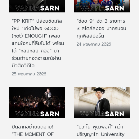
“PP KRIT” ปล่อยซิงเกิล
“ช่อง 9” จัด 3 รายการ
ใหม่ “เก่งไม่พอ GOOD
3 สไตล์ลงจอ มาครบจบ
(not) ENOUGH” เพลง
ทุกฟีลสปอร์ต
แทนใจคนที่ลืมไม่ได้ พร้อม
24 พฤษภาคม 2026
ได้ “หลิงหลิง คอง” มา
ร่วมถ่ายทอดอารมณ์ผ่าน
มิวสิควิดีโอ
25 พฤษภาคม 2026
ปิดฉากอย่างงดงาม!
“บิวกิ้น พุฒิพงศ์” คว้า
“THE MOMENT OF
ปริญญาโท University