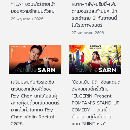
“TEA” ชวนฟอร์อายเม้า
หมาก-กลัฟ-ปริมมี่-เฟย”
มอยความรักแบบตัวแม่
ดาเมจแรงสะท้านยุค ปัก
ธงเข้าฉาย 3 กันยายนนี้
29 พฤษภาคม 2026
ในโรงภาพยนตร์
27 พฤษภาคม 2026
เตรียมพบกับทัวร์เอเชีย
‘ป๋อมแป๋ม นิติ’ จัดสแตนด์
ตะวันออกเฉียงใต้ของ
อัพคอมเมดี้ครั้งใหม่
Ray Chen นักไวโอลินผู้
“EUCERIN Present
สะกดผู้ชมด้วยเสียงดนตรี
POMPAM’S STAND UP
มาแล้วทั่วโลกกับ Ray
COMEDY - อิแก่บ้า
Chen Violin Recital
น้ำลาย อยู่ยั้งยืนยาย
2026
แบบ SHINE ชรา”