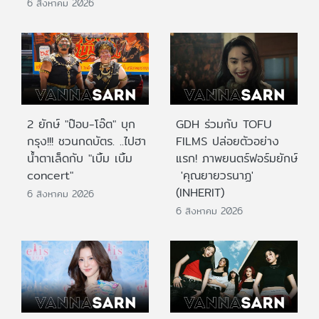
6 สิงหาคม 2026
2 ยักษ์ "ป๊อบ-โอ๊ต" บุก
GDH ร่วมกับ TOFU
กรุง!!! ชวนกดบัตร. ..ไปฮา
FILMS ปล่อยตัวอย่าง
น้ำตาเล็ดกับ "เบิ้ม เบิ้ม
แรก! ภาพยนตร์ฟอร์มยักษ์
concert"
'คุณยายวรนาฏ'
(INHERIT)
6 สิงหาคม 2026
6 สิงหาคม 2026