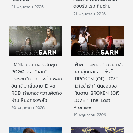
ตอบรับแรงเกินต้าน
21 พฤษภาคม 2026
21 พฤษภาคม 2026
JMNK ปลุกเพลงฮิตยุค
“ฝ้าย - อะตอม” ชวนแฟน
2000 ส่ง “วอน”
คลับลุ้นตอนจบ ซีรีส์
เวอร์ชันใหม่ ยกระดับเพลง
“BROKEN (Of) LOVE
ฮิต เติมกลิ่นอาย Diva
หัวใจช้ำรัก” ติดขอบจอ
R&B ถ่ายทอดความคิดถึง
ในงาน BROKEN (Of)
ผ่านเสียงทรงพลัง
LOVE : The Last
Promise
20 พฤษภาคม 2026
19 พฤษภาคม 2026