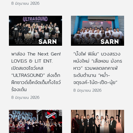
8 มิถุนายน 2026
พาส่อง The Next Gen!
“บั้งไฟ ฟิล์ม” บวงสรวง
LOVEiS & LIT ENT.
หนังใหม่ “เสือหอน มังกร
เปิดสเตจโชว์เคส
หาว” รวมพลตลกคาเฟ่
“ULTRASOUND” ส่งเด็ก
ระดับตำนาน “หม่ำ-
ฝึกซาวด์เช็คจัดเต็มทั้งโชว์
จตุรงค์-โน้ต-เป็ด-นุ้ย”
ร้องเต้น
8 มิถุนายน 2026
8 มิถุนายน 2026