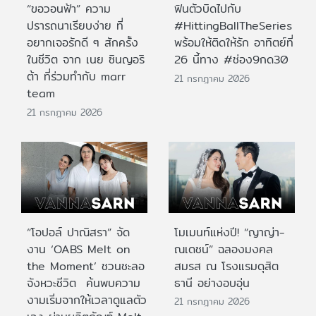
“ขอวอนฟ้า” ความ
ฟินตัวบิดไปกับ
ปรารถนาเรียบง่าย ที่
#HittingBallTheSeries
อยากเจอรักดี ๆ สักครั้ง
พร้อมให้ติดให้รัก อาทิตย์ที่
ในชีวิต จาก เนย ซินญอริ
26 นี้ทาง #ช่อง9กด30
ต้า ที่ร่วมทำกับ marr
21 กรกฎาคม 2026
team
21 กรกฎาคม 2026
“โอปอล์ ปาณิสรา” จัด
โมเมนท์แห่งปี! “ญาญ่า-
งาน ‘OABS Melt on
ณเดชน์” ฉลองมงคล
the Moment’ ชวนชะลอ
สมรส ณ โรงแรมดุสิต
จังหวะชีวิต ค้นพบความ
ธานี อย่างอบอุ่น
งามเริ่มจากให้เวลาดูแลตัว
21 กรกฎาคม 2026