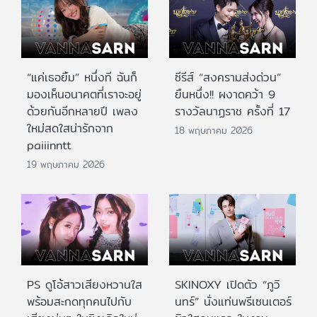
“แค่เธอยิ้ม” หนึ่งที ฉันก็
ซีรีส์ “สงครามส่งด่วน”
มองเห็นอนาคตที่เราจะอยู่
ยืนหนึ่ง!! ผงาดคว้า 9
ด้วยกันอีกหลายปี เพลง
รางวัลนาฏราช ครั้งที่ 17
ใหม่สดใสน่ารักจาก
18 พฤษภาคม 2026
paiiinntt
19 พฤษภาคม 2026
PS ดูโอ้สาวเสียงหวานใส
SKINOXY เปิดตัว “ภูวิ
พร้อมสะกดทุกคนไปกับ
นทร์” นั่งแท่นพรีเซนเตอร์