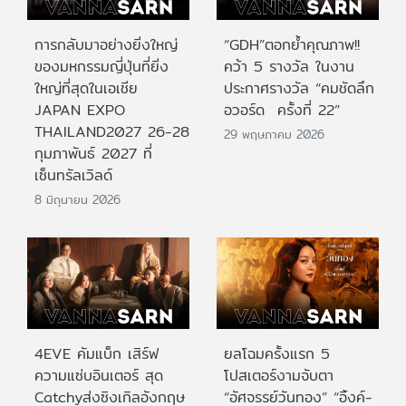
การกลับมาอย่างยิ่งใหญ่
“GDH”ตอกย้ำคุณภาพ!!
ของมหกรรมญี่ปุ่นที่ยิ่ง
คว้า 5 รางวัล ในงาน
ใหญ่ที่สุดในเอเชีย
ประกาศรางวัล “คมชัดลึก
JAPAN EXPO
อวอร์ด ครั้งที่ 22”
THAILAND2027 26-28
29 พฤษภาคม 2026
กุมภาพันธ์ 2027 ที่
เซ็นทรัลเวิลด์
8 มิถุนายน 2026
4EVE คัมแบ็ก เสิร์ฟ
ยลโฉมครั้งแรก 5
ความแซ่บอินเตอร์ สุด
โปสเตอร์งามจับตา
Catchyส่งซิงเกิลอังกฤษ
“อัศจรรย์วันทอง” “อิ้งค์-