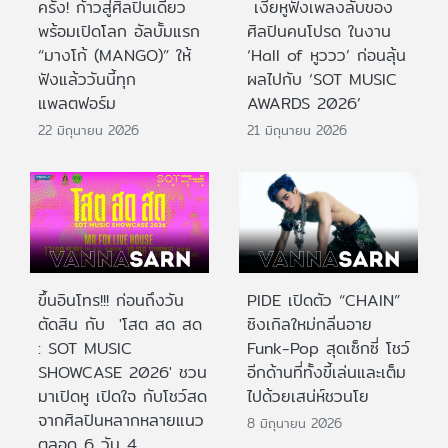
ครั้ง! ก้าวสู่ศิลปินเดี่ยว
เงี่ยหูฟังเพลงลับของ
พร้อมเปิดโลก อัลบั้มแรก
ศิลปินคนโปรด ในงาน
“มางโก้ (MANGO)” ให้
‘Hall of หูววว’ ก่อนลุ้น
ฟังแล้ววันนี้ทุก
ผลไปกับ ‘SOT MUSIC
แพลตฟอร์ม
AWARDS 2026’
22 มิถุนายน 2026
21 มิถุนายน 2026
ขึ้นอินโทร!!! ก่อนถึงวัน
PIDE เปิดตัว “CHAIN”
ตัดสิน กับ 'โสต สด สด
ซิงเกิลใหม่กลิ่นอาย
: SOT MUSIC
Funk-Pop สุดเซ็กซี่ โชว์
SHOWCASE 2026' ชวน
อีกด้านที่ทั้งขี้เล่นและเต็ม
มาเปิดหู เปิดใจ กับโชว์สด
ไปด้วยเสน่ห์ชวนโย
จากศิลปินหลากหลายแนว
8 มิถุนายน 2026
ตลอด 6 วัน 4