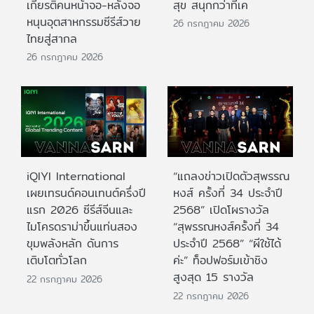
เกียรติคนหน้าจอ-หลังจอ
สุข สนุกกว่าที่เค
หนุนอุตสาหกรรมซีรีส์วาย
26 กรกฎาคม 2026
ไทยสู่สากล
26 กรกฎาคม 2026
iQIYI International
“แถลงข่าวเปิดตัวสุพรรณ
เผยเทรนด์คอนเทนต์ครึ่งปี
หงส์ ครั้งที่ 34 ประจำปี
แรก 2026 ซีรีส์จีนและ
2568” เปิดโผรางวัล
ไมโครดราม่าขึ้นแท่นสอง
“สุพรรณหงส์ครั้งที่ 34
ขุมพลังหลัก ดันการ
ประจำปี 2568” “ผีใช้ได้
เติบโตทั่วโลก
ค่ะ” ท็อปฟอร์มเข้าชิง
สูงสุด 15 รางวัล
22 กรกฎาคม 2026
22 กรกฎาคม 2026