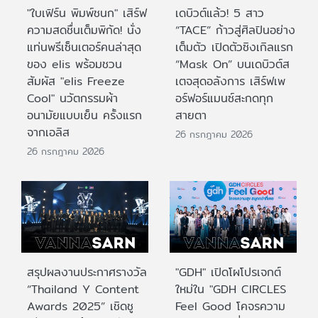
"ใบเฟิร์น พิมพ์ชนก" เสิร์ฟ
เดบิวต์แล้ว! 5 สาว
ความสดชื่นเต็มพิกัด! นั่ง
“TACE” ก้าวสู่ศิลปินอย่าง
แท่นพรีเซ็นเตอร์คนล่าสุด
เต็มตัว เปิดตัวซิงเกิลแรก
ของ elis พร้อมชวน
“Mask On” บนเดบิวต์ส
สัมผัส "elis Freeze
เตจสุดอลังการ เสิร์ฟเพ
Cool" นวัตกรรมผ้า
อร์ฟอร์แมนซ์สะกดทุก
อนามัยแบบเย็น ครั้งแรก
สายตา
จากเอลิส
26 กรกฎาคม 2026
26 กรกฎาคม 2026
สรุปผลงานประกาศรางวัล
"GDH" เปิดโผโปรเจกต์
“Thailand Y Content
ใหม่ใน "GDH CIRCLES
Awards 2025” เชิดชู
Feel Good โคจรความ