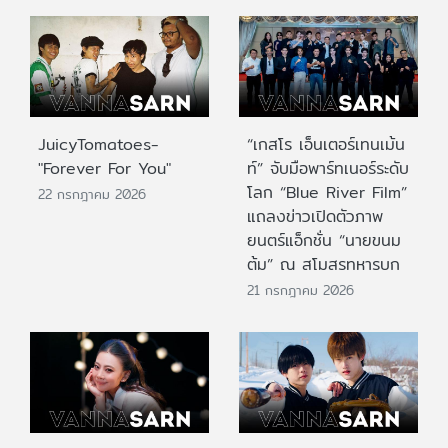
JuicyTomatoes-
“เกสโร เอ็นเตอร์เทนเม้น
"Forever For You"
ท์” จับมือพาร์ทเนอร์ระดับ
โลก “Blue River Film”
22 กรกฎาคม 2026
แถลงข่าวเปิดตัวภาพ
ยนตร์แอ็กชั่น “นายขนม
ต้ม” ณ สโมสรทหารบก
21 กรกฎาคม 2026