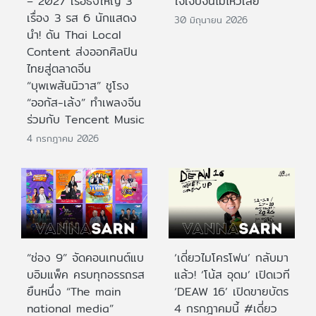
– 2027 เรือธงใหญ่ 3
ใจเจ็บจนไม่ไหวเลย
เรื่อง 3 รส 6 นักแสดง
30 มิถุนายน 2026
นำ! ดัน Thai Local
Content ส่งออกศิลปิน
ไทยสู่ตลาดจีน
“บุพเพสันนิวาส” ชูโรง
“ออกัส-เล้ง” ทำเพลงจีน
ร่วมกับ Tencent Music
4 กรกฎาคม 2026
“ช่อง 9” จัดคอนเทนต์แบ
‘เดี่ยวไมโครโฟน’ กลับมา
บอิมแพ็ค ครบทุกอรรถรส
แล้ว! ‘โน้ส อุดม’ เปิดเวที
ยืนหนึ่ง “The main
‘DEAW 16’ เปิดขายบัตร
national media”
4 กรกฎาคมนี้ #เดี่ยว