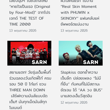
เสียงนุ่มๆ ในซิงเกิลใหม่
ผิวใสคนแรก ในงาน
“หายใจเป็นเธอ (Original
“Real Skin Moment
by Four-Mod)” จากโปร
with PHUWIN x
เจกต์ THE TEST OF
SKINOXY” แฟนคลับแห่
TIME 2000
ซัพพอร์ตแน่นงาน
13 พฤษภาคม 2026
13 พฤษภาคม 2026
สยามแตก! วัยรุ่นเต็มพื้นที่
Slapkiss ตอกย้ำความ
ร่วมฉลองวันเกิดพี่โก๋ ครบ
เจ็บลึก ปล่อยเพลง “ไม่มี
รอบ 50 ปี โก๋แก่ ชวน
ที่ยืน” กับคนที่ไม่มีสถานะ
THREE MAN DOWN
ชัดเจน ได้ “AA วง BUS”
เสิร์ฟความมันส์แบบจัด
มาแสดงเอ็มวีสุดอิน
เต็ม!! มันทุกเม็ดมันส์ทุก
12 พฤษภาคม 2026
โมเมนต์