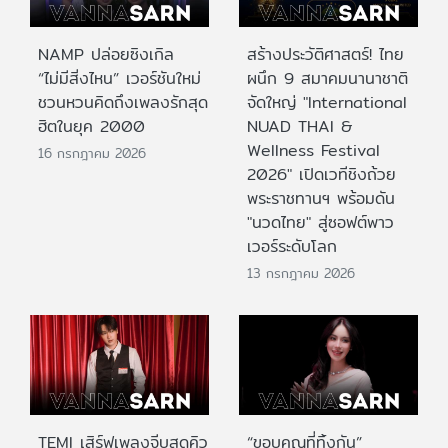
NAMP ปล่อยซิงเกิล
สร้างประวัติศาสตร์! ไทย
“ไม่มีสิ่งไหน” เวอร์ชันใหม่
ผนึก 9 สมาคมนานาชาติ
ชวนหวนคิดถึงเพลงรักสุด
จัดใหญ่ "International
ฮิตในยุค 2000
NUAD THAI &
Wellness Festival
16 กรกฎาคม 2026
2026" เปิดเวทีชิงถ้วย
พระราชทานฯ พร้อมดัน
"นวดไทย" สู่ซอฟต์พาว
เวอร์ระดับโลก
13 กรกฎาคม 2026
TEMI เสิร์ฟเพลงจีบสุดคิว
“ขอบคุณที่ทิ้งกัน”