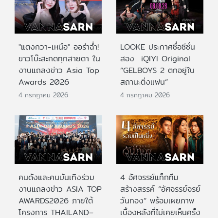
"แตงกวา-เหนือ" ออร่าฉ่ำ!
LOOKE ประกาศชื่อซีซั่น
ขาวโบ๊ะสะกดทุกสายตา ใน
สอง iQIYI Original
งานแถลงข่าว Asia Top
“GELBOYS 2 ตกอยู่ใน
Awards 2026
สถานะติ่งแฟน”
4 กรกฎาคม 2026
4 กรกฎาคม 2026
คนดังและคนบันเทิงร่วม
4 อัศจรรย์แท็กทีม
งานแถลงข่าว ASIA TOP
สร้างสรรค์ “อัศจรรย์จรย์
AWARDS2026 ภายใต้
วันทอง” พร้อมเผยภาพ
โครงการ THAILAND–
เบื้องหลังที่ไม่เคยเห็นครั้ง