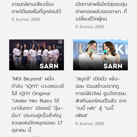
อารมณ์ผ่านเสียงร้อง
เปิดกาล่าพรีเมียร์สุดอบอุ่น
ภายใต้รอยยิ้มที่ถูกซ่อนไว้
ถ่ายทอดพลังของภาษา...ที่
เปลี่ยนชีวิตผู้คน
6 สิงหาคม 2026
6 สิงหาคม 2026
"MGI Beyond" ผนึก
“สมูทอี” เปิดตัว หลิง-
กำลัง "iQIYI" บวงสรวงซี
ออม ร่วมสร้างปรากฎ
รีส์ iQIYI Original
การณ์ผิวใหม่ ชูนวัตกรรม
"Under Her Rules ใต้
#สกินแคร์คนเป็นสิว จาก
เงาจันทรา" เปิดเคมี "อุ้ม–
“เบบี้ เฟซ” สู่ “เบบี้
มีนา" ประกบคู่ครั้งสำคัญ
เฟียส”
ชวนแฟนปักหมุดรอชม 17
6 สิงหาคม 2026
ตุลาคม นี้