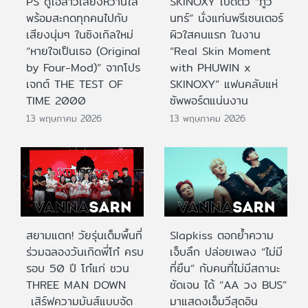
PS ดูโอ้สาวเสียงหวานใส
SKINOXY เปิดตัว “ภูวิ
พร้อมสะกดทุกคนไปกับ
นทร์” นั่งแท่นพรีเซนเตอร์
เสียงนุ่มๆ ในซิงเกิลใหม่
ผิวใสคนแรก ในงาน
“หายใจเป็นเธอ (Original
“Real Skin Moment
by Four-Mod)” จากโปร
with PHUWIN x
เจกต์ THE TEST OF
SKINOXY” แฟนคลับแห่
TIME 2000
ซัพพอร์ตแน่นงาน
13 พฤษภาคม 2026
13 พฤษภาคม 2026
สยามแตก! วัยรุ่นเต็มพื้นที่
Slapkiss ตอกย้ำความ
ร่วมฉลองวันเกิดพี่โก๋ ครบ
เจ็บลึก ปล่อยเพลง “ไม่มี
รอบ 50 ปี โก๋แก่ ชวน
ที่ยืน” กับคนที่ไม่มีสถานะ
THREE MAN DOWN
ชัดเจน ได้ “AA วง BUS”
เสิร์ฟความมันส์แบบจัด
มาแสดงเอ็มวีสุดอิน