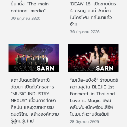
ยืนหนึ่ง “The main
‘DEAW 16’ เปิดขายบัตร
national media”
4 กรกฎาคมนี้ #เดี่ยว
ไมโครโฟน กลับมาแล้ว
30 มิถุนายน 2026
จ้า!!!
30 มิถุนายน 2026
สถาบันดนตรีกัลยาณิ
“เมเบิ้ล–แป้งจี่” ร่ายมนตร์
วัฒนา เปิดตัวโครงการ
ความสุขใน BLEJIE 1st
“MUSIC INDUSTRY
Fanmeet in Thailand :
NEXUS” เชื่อมการศึกษา
Love is Magic แฟน
ศิลปิน และอุตสาหกรรม
คลับฟินหนักพร้อมเสิร์ฟ
ดนตรีไทย สร้างองค์ความ
โมเมนต์หวานจัดเต็ม!!
รู้สู่คนรุ่นใหม่
28 มิถุนายน 2026