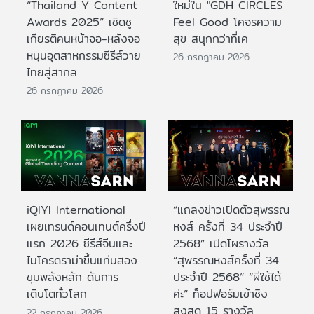
“Thailand Y Content
ใหม่ใน "GDH CIRCLES
Awards 2025” เชิดชู
Feel Good โคจรความ
เกียรติคนหน้าจอ-หลังจอ
สุข สนุกกว่าที่เค
หนุนอุตสาหกรรมซีรีส์วาย
26 กรกฎาคม 2026
ไทยสู่สากล
26 กรกฎาคม 2026
iQIYI International
“แถลงข่าวเปิดตัวสุพรรณ
เผยเทรนด์คอนเทนต์ครึ่งปี
หงส์ ครั้งที่ 34 ประจำปี
แรก 2026 ซีรีส์จีนและ
2568” เปิดโผรางวัล
ไมโครดราม่าขึ้นแท่นสอง
“สุพรรณหงส์ครั้งที่ 34
ขุมพลังหลัก ดันการ
ประจำปี 2568” “ผีใช้ได้
เติบโตทั่วโลก
ค่ะ” ท็อปฟอร์มเข้าชิง
สูงสุด 15 รางวัล
22 กรกฎาคม 2026