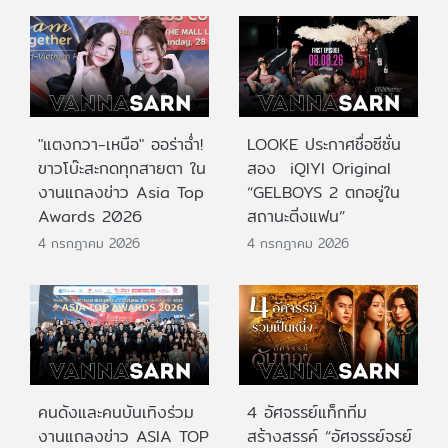
"แตงกวา-เหนือ" ออร่าฉ่ำ!
LOOKE ประกาศชื่อซีซั่น
ขาวโบ๊ะสะกดทุกสายตา ใน
สอง iQIYI Original
งานแถลงข่าว Asia Top
“GELBOYS 2 ตกอยู่ใน
Awards 2026
สถานะติ่งแฟน”
4 กรกฎาคม 2026
4 กรกฎาคม 2026
คนดังและคนบันเทิงร่วม
4 อัศจรรย์แท็กทีม
งานแถลงข่าว ASIA TOP
สร้างสรรค์ “อัศจรรย์จรย์