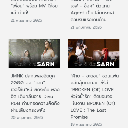
“เพื่อน” พร้อม MV ให้ชม
เจฟ - อิ้งค์” ตัวแทน
แล้ววันนี้!
Agent เป็นปลื้มกระแส
ตอบรับแรงเกินต้าน
21 พฤษภาคม 2026
21 พฤษภาคม 2026
JMNK ปลุกเพลงฮิตยุค
“ฝ้าย - อะตอม” ชวนแฟน
2000 ส่ง “วอน”
คลับลุ้นตอนจบ ซีรีส์
เวอร์ชันใหม่ ยกระดับเพลง
“BROKEN (Of) LOVE
ฮิต เติมกลิ่นอาย Diva
หัวใจช้ำรัก” ติดขอบจอ
R&B ถ่ายทอดความคิดถึง
ในงาน BROKEN (Of)
ผ่านเสียงทรงพลัง
LOVE : The Last
Promise
20 พฤษภาคม 2026
19 พฤษภาคม 2026