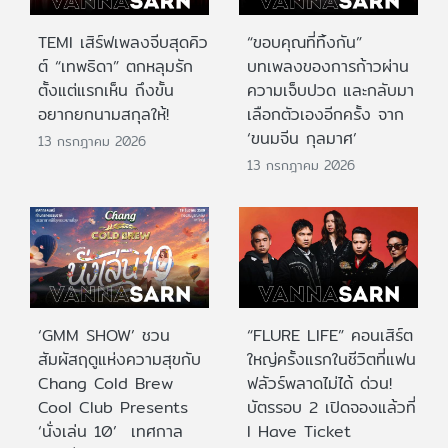
TEMI เสิร์ฟเพลงจีบสุดคิว
“ขอบคุณที่ทิ้งกัน”
ต์ “เทพธิดา” ตกหลุมรัก
บทเพลงของการก้าวผ่าน
ตั้งแต่แรกเห็น ถึงขั้น
ความเจ็บปวด และกลับมา
อยากยกนามสกุลให้!
เลือกตัวเองอีกครั้ง จาก
‘ขนมจีน กุลมาศ’
13 กรกฎาคม 2026
13 กรกฎาคม 2026
‘GMM SHOW’ ชวน
“FLURE LIFE” คอนเสิร์ต
สัมผัสฤดูแห่งความสุขกับ
ใหญ่ครั้งแรกในชีวิตที่แฟน
Chang Cold Brew
ฟลัวร์พลาดไม่ได้ ด่วน!
Cool Club Presents
บัตรรอบ 2 เปิดจองแล้วที่
‘นั่งเล่น 10’ เทศกาล
I Have Ticket