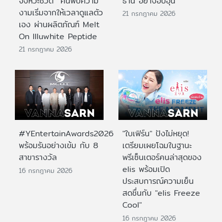
จังหวะชีวิต ค้นพบความ
ธานี อย่างอบอุ่น
งามเริ่มจากให้เวลาดูแลตัว
21 กรกฎาคม 2026
เอง ผ่านผลิตภัณฑ์ Melt
On Illuwhite Peptide
21 กรกฎาคม 2026
#YEntertainAwards2026
"ใบเฟิร์น" ปังไม่หยุด!
พร้อมรันอย่างเข้ม กับ 8
เตรียมเผยโฉมในฐานะ
สาขารางวัล
พรีเซ็นเตอร์คนล่าสุดของ
elis พร้อมเปิด
16 กรกฎาคม 2026
ประสบการณ์ความเย็น
สดชื่นกับ "elis Freeze
Cool"
16 กรกฎาคม 2026