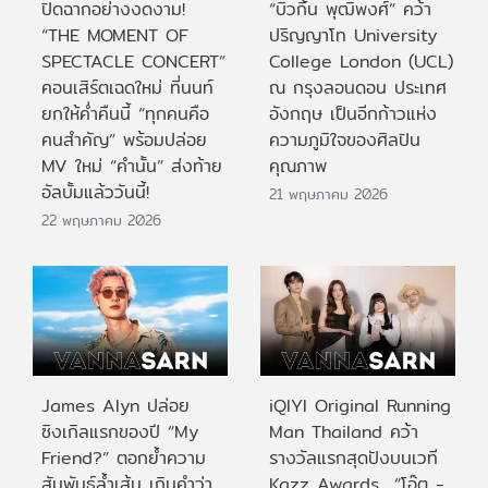
ปิดฉากอย่างงดงาม!
“บิวกิ้น พุฒิพงศ์” คว้า
“THE MOMENT OF
ปริญญาโท University
SPECTACLE CONCERT”
College London (UCL)
คอนเสิร์ตเฉดใหม่ ที่นนท์
ณ กรุงลอนดอน ประเทศ
ยกให้ค่ำคืนนี้ “ทุกคนคือ
อังกฤษ เป็นอีกก้าวแห่ง
คนสำคัญ” พร้อมปล่อย
ความภูมิใจของศิลปิน
MV ใหม่ “คำนั้น” ส่งท้าย
คุณภาพ
อัลบั้มแล้ววันนี้!
21 พฤษภาคม 2026
22 พฤษภาคม 2026
James Alyn ปล่อย
iQIYI Original Running
ซิงเกิลแรกของปี “My
Man Thailand คว้า
Friend?” ตอกย้ำความ
รางวัลแรกสุดปังบนเวที
สัมพันธ์ล้ำเส้น เกินคำว่า
Kazz Awards “โอ๊ต -