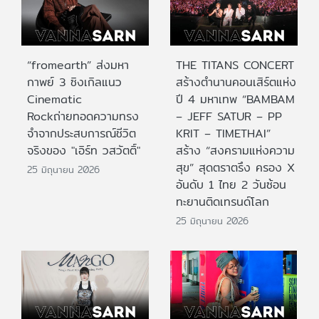
“fromearth” ส่งมหา
THE TITANS CONCERT
กาพย์ 3 ซิงเกิลแนว
สร้างตำนานคอนเสิร์ตแห่ง
Cinematic
ปี 4 มหาเทพ “BAMBAM
Rockถ่ายทอดความทรง
– JEFF SATUR – PP
จำจากประสบการณ์ชีวิต
KRIT – TIMETHAI”
จริงของ "เอิร์ท วสวัตติ์"
สร้าง “สงครามแห่งความ
สุข” สุดตราตรึง ครอง X
25 มิถุนายน 2026
อันดับ 1 ไทย 2 วันซ้อน
ทะยานติดเทรนด์โลก
25 มิถุนายน 2026