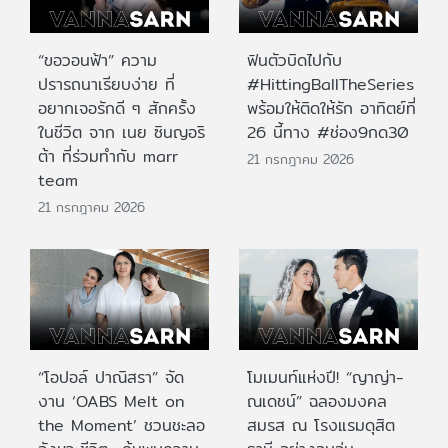
“ขอวอนฟ้า” ความ
ฟินตัวบิดไปกับ
ปรารถนาเรียบง่าย ที่
#HittingBallTheSeries
อยากเจอรักดี ๆ สักครั้ง
พร้อมให้ติดให้รัก อาทิตย์ที่
ในชีวิต จาก เนย ซินญอริ
26 นี้ทาง #ช่อง9กด30
ต้า ที่ร่วมทำกับ marr
21 กรกฎาคม 2026
team
21 กรกฎาคม 2026
“โอปอล์ ปาณิสรา” จัด
โมเมนท์แห่งปี! “ญาญ่า-
งาน ‘OABS Melt on
ณเดชน์” ฉลองมงคล
the Moment’ ชวนชะลอ
สมรส ณ โรงแรมดุสิต