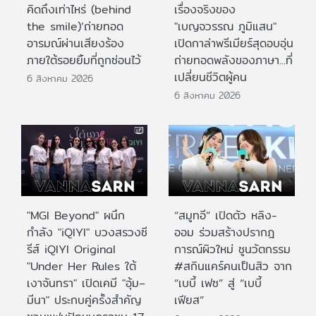
คิดถึงเท่าไหร่ (behind
เรื่องจริงของ
the smile)’ถ่ายทอด
"เบญจวรรณ ภูมิแสน"
อารมณ์ผ่านเสียงร้อง
เปิดกาล่าพรีเมียร์สุดอบอุ่น
ภายใต้รอยยิ้มที่ถูกซ่อนไว้
ถ่ายทอดพลังของภาษา...ที่
เปลี่ยนชีวิตผู้คน
6 สิงหาคม 2026
6 สิงหาคม 2026
"MGI Beyond" ผนึก
“สมูทอี” เปิดตัว หลิง-
กำลัง "iQIYI" บวงสรวงซี
ออม ร่วมสร้างปรากฎ
รีส์ iQIYI Original
การณ์ผิวใหม่ ชูนวัตกรรม
"Under Her Rules ใต้
#สกินแคร์คนเป็นสิว จาก
เงาจันทรา" เปิดเคมี "อุ้ม–
“เบบี้ เฟซ” สู่ “เบบี้
มีนา" ประกบคู่ครั้งสำคัญ
เฟียส”