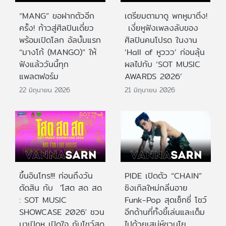
“MANG” ขอฝากตัวอีก
เตรียมตามาดู พกหูมาติ่ง!
ครั้ง! ก้าวสู่ศิลปินเดี่ยว
เงี่ยหูฟังเพลงลับของ
พร้อมเปิดโลก อัลบั้มแรก
ศิลปินคนโปรด ในงาน
“มางโก้ (MANGO)” ให้
‘Hall of หูววว’ ก่อนลุ้น
ฟังแล้ววันนี้ทุก
ผลไปกับ ‘SOT MUSIC
แพลตฟอร์ม
AWARDS 2026’
22 มิถุนายน 2026
21 มิถุนายน 2026
ขึ้นอินโทร!!! ก่อนถึงวัน
PIDE เปิดตัว “CHAIN”
ตัดสิน กับ 'โสต สด สด
ซิงเกิลใหม่กลิ่นอาย
: SOT MUSIC
Funk-Pop สุดเซ็กซี่ โชว์
SHOWCASE 2026' ชวน
อีกด้านที่ทั้งขี้เล่นและเต็ม
มาเปิดหู เปิดใจ กับโชว์สด
ไปด้วยเสน่ห์ชวนโย