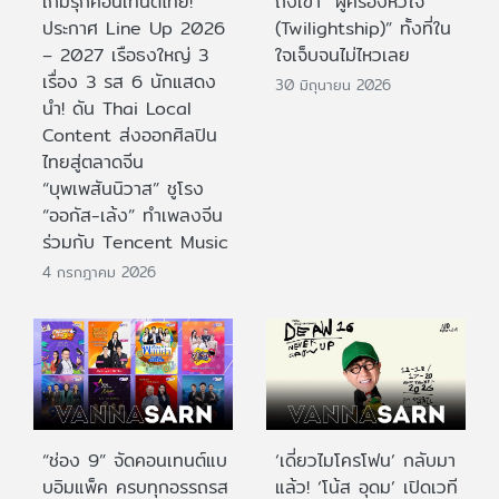
เกมรุกคอนเทนต์ไทย!
ถึงเขา “ผู้ครองหัวใจ
ประกาศ Line Up 2026
(Twilightship)” ทั้งที่ใน
– 2027 เรือธงใหญ่ 3
ใจเจ็บจนไม่ไหวเลย
เรื่อง 3 รส 6 นักแสดง
30 มิถุนายน 2026
นำ! ดัน Thai Local
Content ส่งออกศิลปิน
ไทยสู่ตลาดจีน
“บุพเพสันนิวาส” ชูโรง
“ออกัส-เล้ง” ทำเพลงจีน
ร่วมกับ Tencent Music
4 กรกฎาคม 2026
“ช่อง 9” จัดคอนเทนต์แบ
‘เดี่ยวไมโครโฟน’ กลับมา
บอิมแพ็ค ครบทุกอรรถรส
แล้ว! ‘โน้ส อุดม’ เปิดเวที