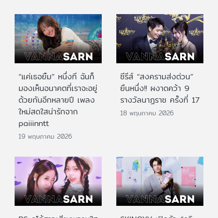
“แค่เธอยิ้ม” หนึ่งที ฉันก็
ซีรีส์ “สงครามส่งด่วน”
มองเห็นอนาคตที่เราจะอยู่
ยืนหนึ่ง!! ผงาดคว้า 9
ด้วยกันอีกหลายปี เพลง
รางวัลนาฏราช ครั้งที่ 17
ใหม่สดใสน่ารักจาก
18 พฤษภาคม 2026
paiiinntt
19 พฤษภาคม 2026