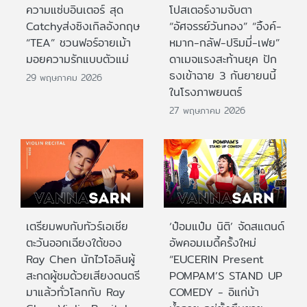
ความแซ่บอินเตอร์ สุด
โปสเตอร์งามจับตา
Catchyส่งซิงเกิลอังกฤษ
“อัศจรรย์วันทอง” “อิ้งค์-
“TEA” ชวนฟอร์อายเม้า
หมาก-กลัฟ-ปริมมี่-เฟย”
มอยความรักแบบตัวแม่
ดาเมจแรงสะท้านยุค ปัก
ธงเข้าฉาย 3 กันยายนนี้
29 พฤษภาคม 2026
ในโรงภาพยนตร์
27 พฤษภาคม 2026
เตรียมพบกับทัวร์เอเชีย
‘ป๋อมแป๋ม นิติ’ จัดสแตนด์
ตะวันออกเฉียงใต้ของ
อัพคอมเมดี้ครั้งใหม่
Ray Chen นักไวโอลินผู้
“EUCERIN Present
สะกดผู้ชมด้วยเสียงดนตรี
POMPAM’S STAND UP
มาแล้วทั่วโลกกับ Ray
COMEDY - อิแก่บ้า