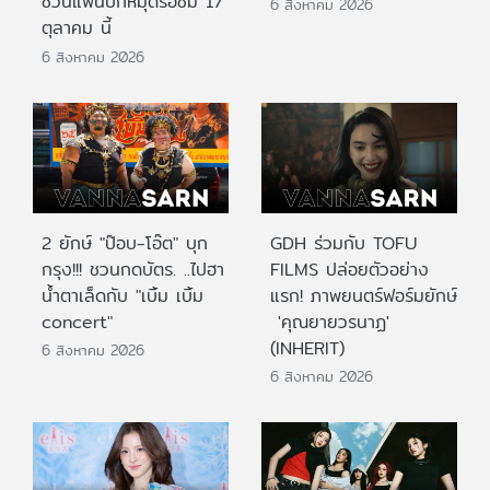
ชวนแฟนปักหมุดรอชม 17
6 สิงหาคม 2026
ตุลาคม นี้
6 สิงหาคม 2026
2 ยักษ์ "ป๊อบ-โอ๊ต" บุก
GDH ร่วมกับ TOFU
กรุง!!! ชวนกดบัตร. ..ไปฮา
FILMS ปล่อยตัวอย่าง
น้ำตาเล็ดกับ "เบิ้ม เบิ้ม
แรก! ภาพยนตร์ฟอร์มยักษ์
concert"
'คุณยายวรนาฏ'
(INHERIT)
6 สิงหาคม 2026
6 สิงหาคม 2026