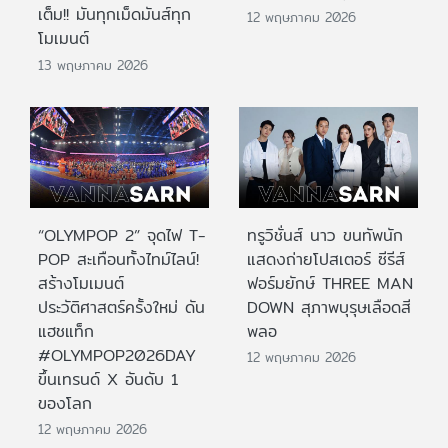
เต็ม!! มันทุกเม็ดมันส์ทุก
12 พฤษภาคม 2026
โมเมนต์
13 พฤษภาคม 2026
“OLYMPOP 2” จุดไฟ T-
ทรูวิชั่นส์ นาว ขนทัพนัก
POP สะเทือนทั้งไทม์ไลน์!
แสดงถ่ายโปสเตอร์ ซีรีส์
สร้างโมเมนต์
ฟอร์มยักษ์ THREE MAN
ประวัติศาสตร์ครั้งใหม่ ดัน
DOWN สุภาพบุรุษเลือดสี
แฮชแท็ก
พลอ
#OLYMPOP2026DAY
12 พฤษภาคม 2026
ขึ้นเทรนด์ X อันดับ 1
ของโลก
12 พฤษภาคม 2026