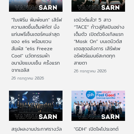
"ใบเฟิร์น พิมพ์ชนก" เสิร์ฟ
เดบิวต์แล้ว! 5 สาว
ความสดชื่นเต็มพิกัด! นั่ง
“TACE” ก้าวสู่ศิลปินอย่าง
แท่นพรีเซ็นเตอร์คนล่าสุด
เต็มตัว เปิดตัวซิงเกิลแรก
ของ elis พร้อมชวน
“Mask On” บนเดบิวต์ส
สัมผัส "elis Freeze
เตจสุดอลังการ เสิร์ฟเพ
Cool" นวัตกรรมผ้า
อร์ฟอร์แมนซ์สะกดทุก
อนามัยแบบเย็น ครั้งแรก
สายตา
จากเอลิส
26 กรกฎาคม 2026
26 กรกฎาคม 2026
สรุปผลงานประกาศรางวัล
"GDH" เปิดโผโปรเจกต์