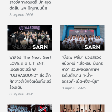
รางวัลทางดนตรี ปักหมุด
ตัดสิน 24 มิถุนายนนี้!!!
8 มิถุนายน 2026
พาส่อง The Next Gen!
“บั้งไฟ ฟิล์ม” บวงสรวง
LOVEiS & LIT ENT.
หนังใหม่ “เสือหอน มังกร
เปิดสเตจโชว์เคส
หาว” รวมพลตลกคาเฟ่
“ULTRASOUND” ส่งเด็ก
ระดับตำนาน “หม่ำ-
ฝึกซาวด์เช็คจัดเต็มทั้งโชว์
จตุรงค์-โน้ต-เป็ด-นุ้ย”
ร้องเต้น
8 มิถุนายน 2026
8 มิถุนายน 2026