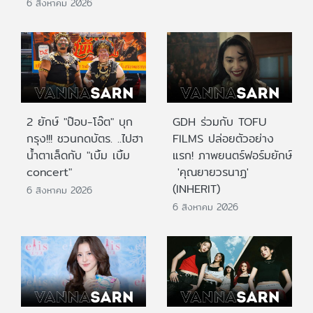
6 สิงหาคม 2026
2 ยักษ์ "ป๊อบ-โอ๊ต" บุก
GDH ร่วมกับ TOFU
กรุง!!! ชวนกดบัตร. ..ไปฮา
FILMS ปล่อยตัวอย่าง
น้ำตาเล็ดกับ "เบิ้ม เบิ้ม
แรก! ภาพยนตร์ฟอร์มยักษ์
concert"
'คุณยายวรนาฏ'
(INHERIT)
6 สิงหาคม 2026
6 สิงหาคม 2026