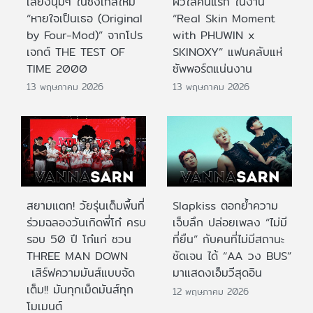
เสียงนุ่มๆ ในซิงเกิลใหม่
ผิวใสคนแรก ในงาน
“หายใจเป็นเธอ (Original
“Real Skin Moment
by Four-Mod)” จากโปร
with PHUWIN x
เจกต์ THE TEST OF
SKINOXY” แฟนคลับแห่
TIME 2000
ซัพพอร์ตแน่นงาน
13 พฤษภาคม 2026
13 พฤษภาคม 2026
สยามแตก! วัยรุ่นเต็มพื้นที่
Slapkiss ตอกย้ำความ
ร่วมฉลองวันเกิดพี่โก๋ ครบ
เจ็บลึก ปล่อยเพลง “ไม่มี
รอบ 50 ปี โก๋แก่ ชวน
ที่ยืน” กับคนที่ไม่มีสถานะ
THREE MAN DOWN
ชัดเจน ได้ “AA วง BUS”
เสิร์ฟความมันส์แบบจัด
มาแสดงเอ็มวีสุดอิน
เต็ม!! มันทุกเม็ดมันส์ทุก
12 พฤษภาคม 2026
โมเมนต์