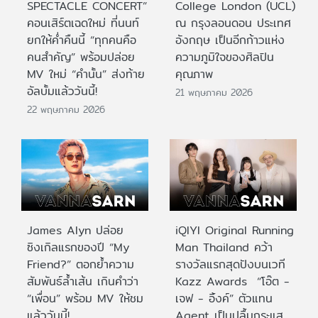
SPECTACLE CONCERT”
College London (UCL)
คอนเสิร์ตเฉดใหม่ ที่นนท์
ณ กรุงลอนดอน ประเทศ
ยกให้ค่ำคืนนี้ “ทุกคนคือ
อังกฤษ เป็นอีกก้าวแห่ง
คนสำคัญ” พร้อมปล่อย
ความภูมิใจของศิลปิน
MV ใหม่ “คำนั้น” ส่งท้าย
คุณภาพ
อัลบั้มแล้ววันนี้!
21 พฤษภาคม 2026
22 พฤษภาคม 2026
James Alyn ปล่อย
iQIYI Original Running
ซิงเกิลแรกของปี “My
Man Thailand คว้า
Friend?” ตอกย้ำความ
รางวัลแรกสุดปังบนเวที
สัมพันธ์ล้ำเส้น เกินคำว่า
Kazz Awards “โอ๊ต -
“เพื่อน” พร้อม MV ให้ชม
เจฟ - อิ้งค์” ตัวแทน
แล้ววันนี้!
Agent เป็นปลื้มกระแส