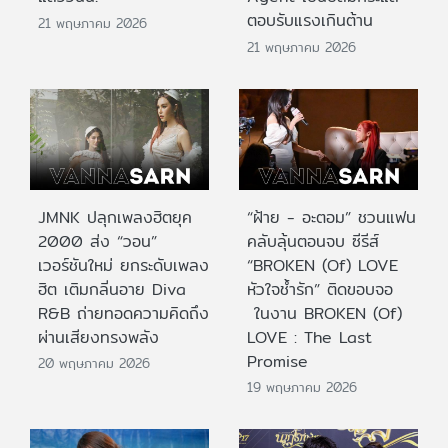
ตอบรับแรงเกินต้าน
21 พฤษภาคม 2026
21 พฤษภาคม 2026
JMNK ปลุกเพลงฮิตยุค
“ฝ้าย - อะตอม” ชวนแฟน
2000 ส่ง “วอน”
คลับลุ้นตอนจบ ซีรีส์
เวอร์ชันใหม่ ยกระดับเพลง
“BROKEN (Of) LOVE
ฮิต เติมกลิ่นอาย Diva
หัวใจช้ำรัก” ติดขอบจอ
R&B ถ่ายทอดความคิดถึง
ในงาน BROKEN (Of)
ผ่านเสียงทรงพลัง
LOVE : The Last
Promise
20 พฤษภาคม 2026
19 พฤษภาคม 2026