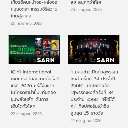
เกียรติคนหน้าจอ-หลังจอ
สุข สนุกกว่าที่เค
หนุนอุตสาหกรรมซีรีส์วาย
26 กรกฎาคม 2026
ไทยสู่สากล
26 กรกฎาคม 2026
iQIYI International
“แถลงข่าวเปิดตัวสุพรรณ
เผยเทรนด์คอนเทนต์ครึ่งปี
หงส์ ครั้งที่ 34 ประจำปี
แรก 2026 ซีรีส์จีนและ
2568” เปิดโผรางวัล
ไมโครดราม่าขึ้นแท่นสอง
“สุพรรณหงส์ครั้งที่ 34
ขุมพลังหลัก ดันการ
ประจำปี 2568” “ผีใช้ได้
เติบโตทั่วโลก
ค่ะ” ท็อปฟอร์มเข้าชิง
สูงสุด 15 รางวัล
22 กรกฎาคม 2026
22 กรกฎาคม 2026