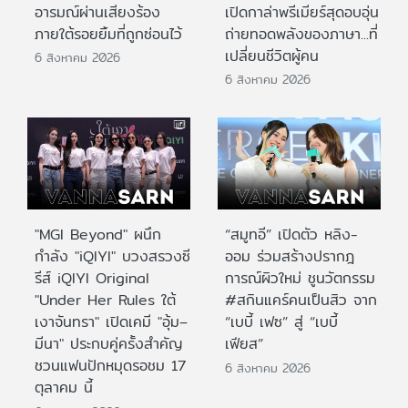
อารมณ์ผ่านเสียงร้อง
เปิดกาล่าพรีเมียร์สุดอบอุ่น
ภายใต้รอยยิ้มที่ถูกซ่อนไว้
ถ่ายทอดพลังของภาษา...ที่
เปลี่ยนชีวิตผู้คน
6 สิงหาคม 2026
6 สิงหาคม 2026
"MGI Beyond" ผนึก
“สมูทอี” เปิดตัว หลิง-
กำลัง "iQIYI" บวงสรวงซี
ออม ร่วมสร้างปรากฎ
รีส์ iQIYI Original
การณ์ผิวใหม่ ชูนวัตกรรม
"Under Her Rules ใต้
#สกินแคร์คนเป็นสิว จาก
เงาจันทรา" เปิดเคมี "อุ้ม–
“เบบี้ เฟซ” สู่ “เบบี้
มีนา" ประกบคู่ครั้งสำคัญ
เฟียส”
ชวนแฟนปักหมุดรอชม 17
6 สิงหาคม 2026
ตุลาคม นี้