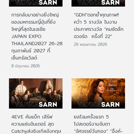
การกลับมาอย่างยิ่งใหญ่
“GDH”ตอกย้ำคุณภาพ!!
ของมหกรรมญี่ปุ่นที่ยิ่ง
คว้า 5 รางวัล ในงาน
ใหญ่ที่สุดในเอเชีย
ประกาศรางวัล “คมชัดลึก
JAPAN EXPO
อวอร์ด ครั้งที่ 22”
THAILAND2027 26-28
29 พฤษภาคม 2026
กุมภาพันธ์ 2027 ที่
เซ็นทรัลเวิลด์
8 มิถุนายน 2026
4EVE คัมแบ็ก เสิร์ฟ
ยลโฉมครั้งแรก 5
ความแซ่บอินเตอร์ สุด
โปสเตอร์งามจับตา
Catchyส่งซิงเกิลอังกฤษ
“อัศจรรย์วันทอง” “อิ้งค์-