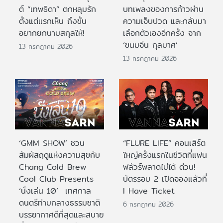
ต์ “เทพธิดา” ตกหลุมรัก
บทเพลงของการก้าวผ่าน
ตั้งแต่แรกเห็น ถึงขั้น
ความเจ็บปวด และกลับมา
อยากยกนามสกุลให้!
เลือกตัวเองอีกครั้ง จาก
‘ขนมจีน กุลมาศ’
13 กรกฎาคม 2026
13 กรกฎาคม 2026
‘GMM SHOW’ ชวน
“FLURE LIFE” คอนเสิร์ต
สัมผัสฤดูแห่งความสุขกับ
ใหญ่ครั้งแรกในชีวิตที่แฟน
Chang Cold Brew
ฟลัวร์พลาดไม่ได้ ด่วน!
Cool Club Presents
บัตรรอบ 2 เปิดจองแล้วที่
‘นั่งเล่น 10’ เทศกาล
I Have Ticket
ดนตรีท่ามกลางธรรมชาติ
6 กรกฎาคม 2026
บรรยากาศดีที่สุดและสบาย