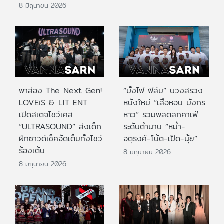
8 มิถุนายน 2026
พาส่อง The Next Gen!
“บั้งไฟ ฟิล์ม” บวงสรวง
LOVEiS & LIT ENT.
หนังใหม่ “เสือหอน มังกร
เปิดสเตจโชว์เคส
หาว” รวมพลตลกคาเฟ่
“ULTRASOUND” ส่งเด็ก
ระดับตำนาน “หม่ำ-
ฝึกซาวด์เช็คจัดเต็มทั้งโชว์
จตุรงค์-โน้ต-เป็ด-นุ้ย”
ร้องเต้น
8 มิถุนายน 2026
8 มิถุนายน 2026