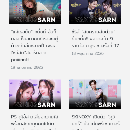
“แค่เธอยิ้ม” หนึ่งที ฉันก็
ซีรีส์ “สงครามส่งด่วน”
มองเห็นอนาคตที่เราจะอยู่
ยืนหนึ่ง!! ผงาดคว้า 9
ด้วยกันอีกหลายปี เพลง
รางวัลนาฏราช ครั้งที่ 17
ใหม่สดใสน่ารักจาก
18 พฤษภาคม 2026
paiiinntt
19 พฤษภาคม 2026
PS ดูโอ้สาวเสียงหวานใส
SKINOXY เปิดตัว “ภูวิ
พร้อมสะกดทุกคนไปกับ
นทร์” นั่งแท่นพรีเซนเตอร์