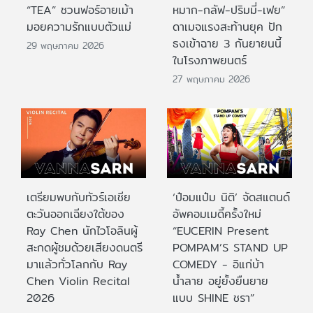
“TEA” ชวนฟอร์อายเม้า
หมาก-กลัฟ-ปริมมี่-เฟย”
มอยความรักแบบตัวแม่
ดาเมจแรงสะท้านยุค ปัก
ธงเข้าฉาย 3 กันยายนนี้
29 พฤษภาคม 2026
ในโรงภาพยนตร์
27 พฤษภาคม 2026
เตรียมพบกับทัวร์เอเชีย
‘ป๋อมแป๋ม นิติ’ จัดสแตนด์
ตะวันออกเฉียงใต้ของ
อัพคอมเมดี้ครั้งใหม่
Ray Chen นักไวโอลินผู้
“EUCERIN Present
สะกดผู้ชมด้วยเสียงดนตรี
POMPAM’S STAND UP
มาแล้วทั่วโลกกับ Ray
COMEDY - อิแก่บ้า
Chen Violin Recital
น้ำลาย อยู่ยั้งยืนยาย
2026
แบบ SHINE ชรา”