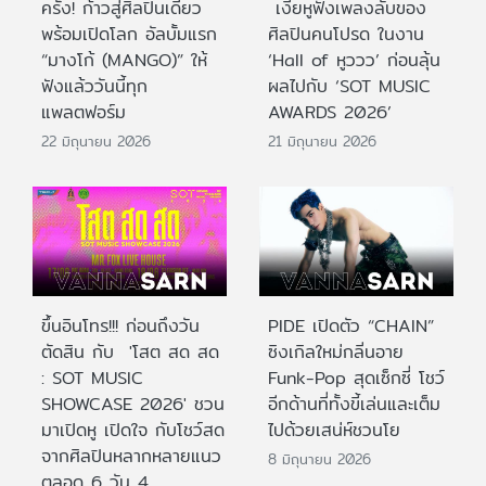
ครั้ง! ก้าวสู่ศิลปินเดี่ยว
เงี่ยหูฟังเพลงลับของ
พร้อมเปิดโลก อัลบั้มแรก
ศิลปินคนโปรด ในงาน
“มางโก้ (MANGO)” ให้
‘Hall of หูววว’ ก่อนลุ้น
ฟังแล้ววันนี้ทุก
ผลไปกับ ‘SOT MUSIC
แพลตฟอร์ม
AWARDS 2026’
22 มิถุนายน 2026
21 มิถุนายน 2026
ขึ้นอินโทร!!! ก่อนถึงวัน
PIDE เปิดตัว “CHAIN”
ตัดสิน กับ 'โสต สด สด
ซิงเกิลใหม่กลิ่นอาย
: SOT MUSIC
Funk-Pop สุดเซ็กซี่ โชว์
SHOWCASE 2026' ชวน
อีกด้านที่ทั้งขี้เล่นและเต็ม
มาเปิดหู เปิดใจ กับโชว์สด
ไปด้วยเสน่ห์ชวนโย
จากศิลปินหลากหลายแนว
8 มิถุนายน 2026
ตลอด 6 วัน 4