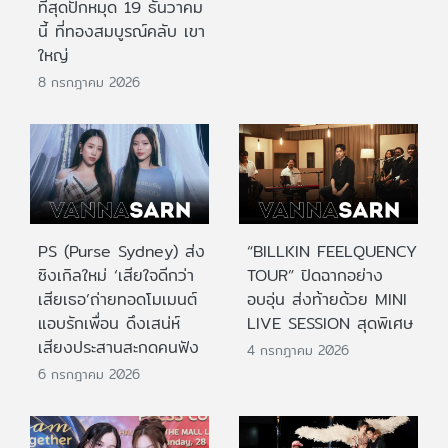
ที่สุดปักหมุด 19 ธันวาคม
นี้ ที่ทองสมบูรณ์คลับ เขา
ใหญ่
8 กรกฎาคม 2026
PS (Purse Sydney) ส่ง
“BILLKIN FEELQUENCY
ซิงเกิลใหม่ ‘เสียใจดีกว่า
TOUR” ปิดฉากอย่าง
เสียเธอ’ถ่ายทอดโมเมนต์
อบอุ่น ส่งท้ายด้วย MINI
แอบรักเพื่อน ดึงเสน่ห์
LIVE SESSION สุดพิเศษ
เสียงประสานสะกดคนฟัง
4 กรกฎาคม 2026
6 กรกฎาคม 2026