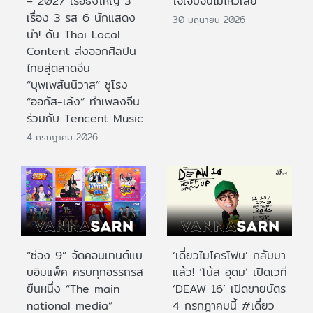
– 2027 เรือธงใหญ่ 3
ใจเจ็บจนไม่ไหวเลย
เรื่อง 3 รส 6 นักแสดง
30 มิถุนายน 2026
นำ! ดัน Thai Local
Content ส่งออกศิลปิน
ไทยสู่ตลาดจีน
“บุพเพสันนิวาส” ชูโรง
“ออกัส-เล้ง” ทำเพลงจีน
ร่วมกับ Tencent Music
4 กรกฎาคม 2026
“ช่อง 9” จัดคอนเทนต์แบ
‘เดี่ยวไมโครโฟน’ กลับมา
บอิมแพ็ค ครบทุกอรรถรส
แล้ว! ‘โน้ส อุดม’ เปิดเวที
ยืนหนึ่ง “The main
‘DEAW 16’ เปิดขายบัตร
national media”
4 กรกฎาคมนี้ #เดี่ยว