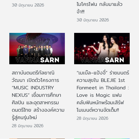
ไมโครโฟน กลับมาแล้ว
30 มิถุนายน 2026
จ้า!!!
30 มิถุนายน 2026
สถาบันดนตรีกัลยาณิ
“เมเบิ้ล–แป้งจี่” ร่ายมนตร์
วัฒนา เปิดตัวโครงการ
ความสุขใน BLEJIE 1st
“MUSIC INDUSTRY
Fanmeet in Thailand :
NEXUS” เชื่อมการศึกษา
Love is Magic แฟน
ศิลปิน และอุตสาหกรรม
คลับฟินหนักพร้อมเสิร์ฟ
ดนตรีไทย สร้างองค์ความ
โมเมนต์หวานจัดเต็ม!!
รู้สู่คนรุ่นใหม่
28 มิถุนายน 2026
28 มิถุนายน 2026