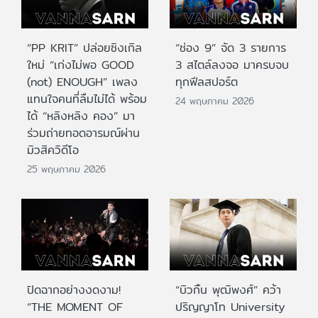
“PP KRIT” ปล่อยซิงเกิล
“ช่อง 9” จัด 3 รายการ
ใหม่ “เก่งไม่พอ GOOD
3 สไตล์ลงจอ มาครบจบ
(not) ENOUGH” เพลง
ทุกฟีลสปอร์ต
แทนใจคนที่ลืมไม่ได้ พร้อม
24 พฤษภาคม 2026
ได้ “หลิงหลิง คอง” มา
ร่วมถ่ายทอดอารมณ์ผ่าน
มิวสิควิดีโอ
25 พฤษภาคม 2026
ปิดฉากอย่างงดงาม!
“บิวกิ้น พุฒิพงศ์” คว้า
“THE MOMENT OF
ปริญญาโท University