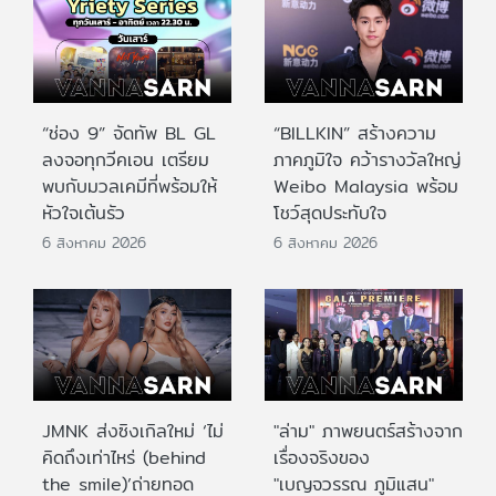
“ช่อง 9” จัดทัพ BL GL
“BILLKIN” สร้างความ
ลงจอทุกวีคเอน เตรียม
ภาคภูมิใจ คว้ารางวัลใหญ่
พบกับมวลเคมีที่พร้อมให้
Weibo Malaysia พร้อม
หัวใจเต้นรัว
โชว์สุดประทับใจ
6 สิงหาคม 2026
6 สิงหาคม 2026
JMNK ส่งซิงเกิลใหม่ ‘ไม่
"ล่าม" ภาพยนตร์สร้างจาก
คิดถึงเท่าไหร่ (behind
เรื่องจริงของ
the smile)’ถ่ายทอด
"เบญจวรรณ ภูมิแสน"