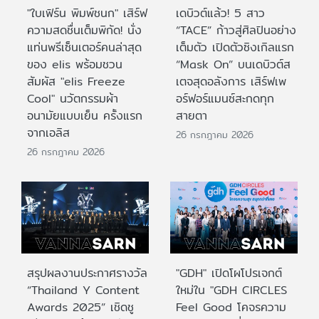
"ใบเฟิร์น พิมพ์ชนก" เสิร์ฟ
เดบิวต์แล้ว! 5 สาว
ความสดชื่นเต็มพิกัด! นั่ง
“TACE” ก้าวสู่ศิลปินอย่าง
แท่นพรีเซ็นเตอร์คนล่าสุด
เต็มตัว เปิดตัวซิงเกิลแรก
ของ elis พร้อมชวน
“Mask On” บนเดบิวต์ส
สัมผัส "elis Freeze
เตจสุดอลังการ เสิร์ฟเพ
Cool" นวัตกรรมผ้า
อร์ฟอร์แมนซ์สะกดทุก
อนามัยแบบเย็น ครั้งแรก
สายตา
จากเอลิส
26 กรกฎาคม 2026
26 กรกฎาคม 2026
สรุปผลงานประกาศรางวัล
"GDH" เปิดโผโปรเจกต์
“Thailand Y Content
ใหม่ใน "GDH CIRCLES
Awards 2025” เชิดชู
Feel Good โคจรความ