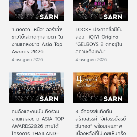
"แตงกวา-เหนือ" ออร่าฉ่ำ!
LOOKE ประกาศชื่อซีซั่น
ขาวโบ๊ะสะกดทุกสายตา ใน
สอง iQIYI Original
งานแถลงข่าว Asia Top
“GELBOYS 2 ตกอยู่ใน
Awards 2026
สถานะติ่งแฟน”
4 กรกฎาคม 2026
4 กรกฎาคม 2026
คนดังและคนบันเทิงร่วม
4 อัศจรรย์แท็กทีม
งานแถลงข่าว ASIA TOP
สร้างสรรค์ “อัศจรรย์จรย์
AWARDS2026 ภายใต้
วันทอง” พร้อมเผยภาพ
โครงการ THAILAND–
เบื้องหลังที่ไม่เคยเห็นครั้ง