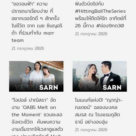
“ขอวอนฟ้า” ความ
ฟินตัวบิดไปกับ
ปรารถนาเรียบง่าย ที่
#HittingBallTheSeries
อยากเจอรักดี ๆ สักครั้ง
พร้อมให้ติดให้รัก อาทิตย์ที่
ในชีวิต จาก เนย ซินญอริ
26 นี้ทาง #ช่อง9กด30
ต้า ที่ร่วมทำกับ marr
21 กรกฎาคม 2026
team
21 กรกฎาคม 2026
“โอปอล์ ปาณิสรา” จัด
โมเมนท์แห่งปี! “ญาญ่า-
งาน ‘OABS Melt on
ณเดชน์” ฉลองมงคล
the Moment’ ชวนชะลอ
สมรส ณ โรงแรมดุสิต
จังหวะชีวิต ค้นพบความ
ธานี อย่างอบอุ่น
งามเริ่มจากให้เวลาดูแลตัว
21 กรกฎาคม 2026