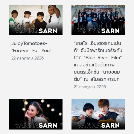
JuicyTomatoes-
“เกสโร เอ็นเตอร์เทนเม้น
"Forever For You"
ท์” จับมือพาร์ทเนอร์ระดับ
โลก “Blue River Film”
22 กรกฎาคม 2026
แถลงข่าวเปิดตัวภาพ
ยนตร์แอ็กชั่น “นายขนม
ต้ม” ณ สโมสรทหารบก
21 กรกฎาคม 2026