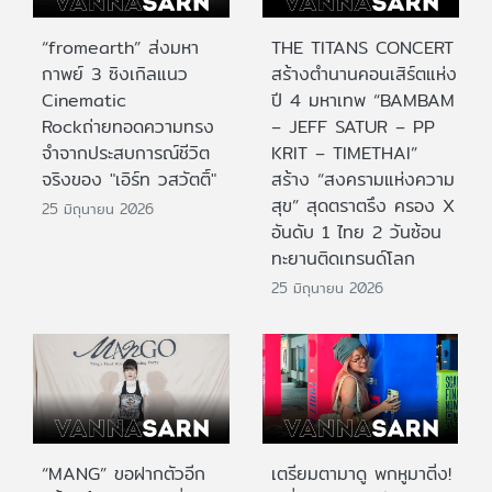
“fromearth” ส่งมหา
THE TITANS CONCERT
กาพย์ 3 ซิงเกิลแนว
สร้างตำนานคอนเสิร์ตแห่ง
Cinematic
ปี 4 มหาเทพ “BAMBAM
Rockถ่ายทอดความทรง
– JEFF SATUR – PP
จำจากประสบการณ์ชีวิต
KRIT – TIMETHAI”
จริงของ "เอิร์ท วสวัตติ์"
สร้าง “สงครามแห่งความ
สุข” สุดตราตรึง ครอง X
25 มิถุนายน 2026
อันดับ 1 ไทย 2 วันซ้อน
ทะยานติดเทรนด์โลก
25 มิถุนายน 2026
“MANG” ขอฝากตัวอีก
เตรียมตามาดู พกหูมาติ่ง!