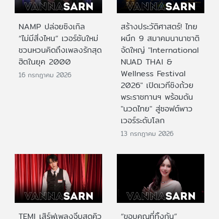
NAMP ปล่อยซิงเกิล
สร้างประวัติศาสตร์! ไทย
“ไม่มีสิ่งไหน” เวอร์ชันใหม่
ผนึก 9 สมาคมนานาชาติ
ชวนหวนคิดถึงเพลงรักสุด
จัดใหญ่ "International
ฮิตในยุค 2000
NUAD THAI &
Wellness Festival
16 กรกฎาคม 2026
2026" เปิดเวทีชิงถ้วย
พระราชทานฯ พร้อมดัน
"นวดไทย" สู่ซอฟต์พาว
เวอร์ระดับโลก
13 กรกฎาคม 2026
TEMI เสิร์ฟเพลงจีบสุดคิว
“ขอบคุณที่ทิ้งกัน”