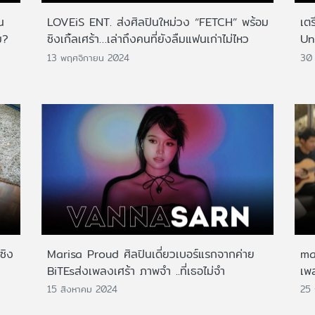
น
LOVEiS ENT. ส่งศิลปินใหม่วง “FETCH” พร้อม
เต
ม?
ซิงเกิ้ลเศร้า…เล่าถึงคนที่ยังลืมแฟนเก่าไม่ไหว
Un
13 พฤศจิกายน 2024
30 
ซิง
Marisa Proud ศิลปินเดี่ยวเบอร์แรกจากค่าย
ma
BiTEsส่งเพลงเศร้า ภาพจำ ..ที่เธอไม่จำ
เพล
15 สิงหาคม 2024
25