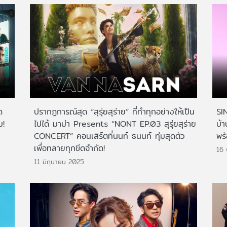
ด
ปรากฏการณ์สุด “สุรุ่ยสุร่าย” ที่ทำทุกอย่างให้เป็น
SIN
ม!
ไปได้ มาม่า Presents “NONT EP.03 สุรุ่ยสุร่าย
บ้า
CONCERT” คอนเสิร์ตที่นนท์ ธนนท์ ทุ่มสุดตัว
พร
เพื่อทลายทุกขีดจำกัด!
16
11 มิถุนายน 2025