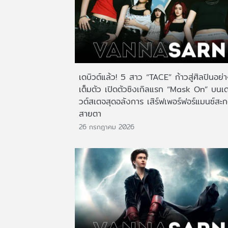
เดบิวต์แล้ว! 5 สาว “TACE” ก้าวสู่ศิลปินอย่
เต็มตัว เปิดตัวซิงเกิลแรก “Mask On” บนเด
วต์สเตจสุดอลังการ เสิร์ฟเพอร์ฟอร์แมนซ์สะ
สายตา
26 กรกฎาคม 2026