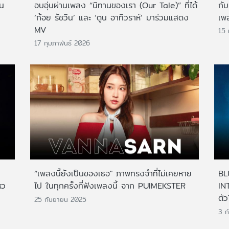
อน
อบอุ่นผ่านเพลง “นิทานของเรา (Our Tale)” ที่ได้
กั
‘ก้อย รัชวิน’ และ ‘ตูน อาทิวราห์’ มาร่วมแสดง
เพ
MV
15
17 กุมภาพันธ์ 2026
“เพลงนี้ยังเป็นของเธอ" ภาพทรงจำที่ไม่เคยหาย
BL
หว
ไป ในทุกครั้งที่ฟังเพลงนี้ จาก PUIMEKSTER
IN
ตั
25 กันยายน 2025
3 ก