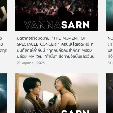
าง
ปิดฉากอย่างงดงาม! “THE MOMENT OF
NO
บิ
SPECTACLE CONCERT” คอนเสิร์ตเฉดใหม่ ที่
(T
กดทุก
นนท์ยกให้ค่ำคืนนี้ “ทุกคนคือคนสำคัญ” พร้อม
แส
ปล่อย MV ใหม่ “คำนั้น” ส่งท้ายอัลบั้มแล้ววันนี้!
ที่
22 พฤษภาคม 2026
31 