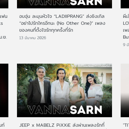
นแฟน
อบอุ่น ละมุนหัวใจ “LADIIPRANG” ส่งซิงเกิล
ผี
ts
“อย่าไปรักใครอีกนะ (No Other One)” เพลง
LO
ของคนที่ตั้งใจรักทุกครั้งที่รัก
เพ
.ย.
Bu
13 มีนาคม 2026
9 ม
นท์
JEEP x MABELZ PiXXiE ส่งผ่านเพลงรักที่
"TI