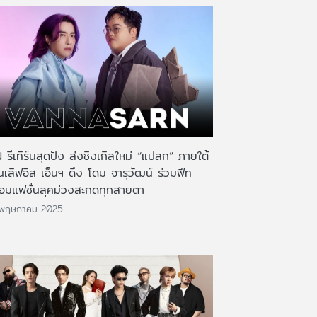
 รีเทิร์นสุดปัง ส่งซิงเกิลใหม่ “แปลก” ภายใต้
นเลิฟอิส เอ็นฯ ดึง โดม จารุวัฒน์ ร่วมฟีท
้อมแฟชั่นลุคม่วงสะกดทุกสายตา
 พฤษภาคม 2025