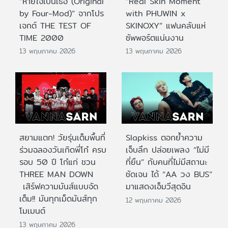
“หายใจเป็นเธอ (Original
“Real Skin Moment
by Four-Mod)” จากโปร
with PHUWIN x
เจกต์ THE TEST OF
SKINOXY” แฟนคลับแห่
TIME 2000
ซัพพอร์ตแน่นงาน
13 พฤษภาคม 2026
13 พฤษภาคม 2026
สยามแตก! วัยรุ่นเต็มพื้นที่
Slapkiss ตอกย้ำความ
ร่วมฉลองวันเกิดพี่โก๋ ครบ
เจ็บลึก ปล่อยเพลง “ไม่มี
รอบ 50 ปี โก๋แก่ ชวน
ที่ยืน” กับคนที่ไม่มีสถานะ
THREE MAN DOWN
ชัดเจน ได้ “AA วง BUS”
เสิร์ฟความมันส์แบบจัด
มาแสดงเอ็มวีสุดอิน
เต็ม!! มันทุกเม็ดมันส์ทุก
12 พฤษภาคม 2026
โมเมนต์
13 พฤษภาคม 2026