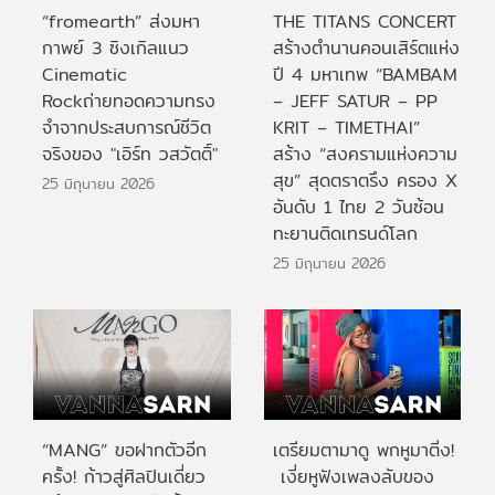
“fromearth” ส่งมหา
THE TITANS CONCERT
กาพย์ 3 ซิงเกิลแนว
สร้างตำนานคอนเสิร์ตแห่ง
Cinematic
ปี 4 มหาเทพ “BAMBAM
Rockถ่ายทอดความทรง
– JEFF SATUR – PP
จำจากประสบการณ์ชีวิต
KRIT – TIMETHAI”
จริงของ "เอิร์ท วสวัตติ์"
สร้าง “สงครามแห่งความ
สุข” สุดตราตรึง ครอง X
25 มิถุนายน 2026
อันดับ 1 ไทย 2 วันซ้อน
ทะยานติดเทรนด์โลก
25 มิถุนายน 2026
“MANG” ขอฝากตัวอีก
เตรียมตามาดู พกหูมาติ่ง!
ครั้ง! ก้าวสู่ศิลปินเดี่ยว
เงี่ยหูฟังเพลงลับของ