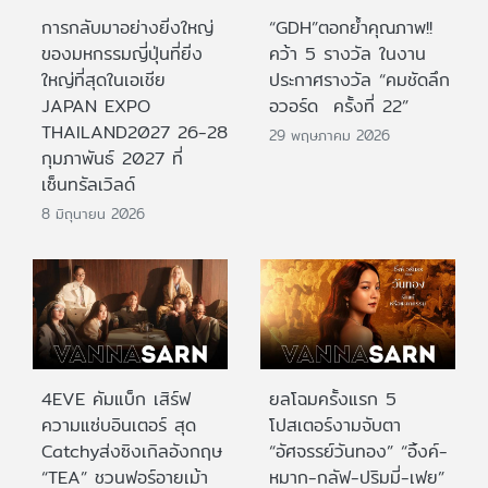
การกลับมาอย่างยิ่งใหญ่
“GDH”ตอกย้ำคุณภาพ!!
ของมหกรรมญี่ปุ่นที่ยิ่ง
คว้า 5 รางวัล ในงาน
ใหญ่ที่สุดในเอเชีย
ประกาศรางวัล “คมชัดลึก
JAPAN EXPO
อวอร์ด ครั้งที่ 22”
THAILAND2027 26-28
29 พฤษภาคม 2026
กุมภาพันธ์ 2027 ที่
เซ็นทรัลเวิลด์
8 มิถุนายน 2026
4EVE คัมแบ็ก เสิร์ฟ
ยลโฉมครั้งแรก 5
ความแซ่บอินเตอร์ สุด
โปสเตอร์งามจับตา
Catchyส่งซิงเกิลอังกฤษ
“อัศจรรย์วันทอง” “อิ้งค์-
“TEA” ชวนฟอร์อายเม้า
หมาก-กลัฟ-ปริมมี่-เฟย”