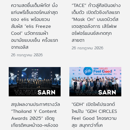
ความสดชื่นเต็มพิกัด! นั่ง
“TACE” ก้าวสู่ศิลปินอย่าง
แท่นพรีเซ็นเตอร์คนล่าสุด
เต็มตัว เปิดตัวซิงเกิลแรก
ของ elis พร้อมชวน
“Mask On” บนเดบิวต์ส
สัมผัส "elis Freeze
เตจสุดอลังการ เสิร์ฟเพ
Cool" นวัตกรรมผ้า
อร์ฟอร์แมนซ์สะกดทุก
อนามัยแบบเย็น ครั้งแรก
สายตา
จากเอลิส
26 กรกฎาคม 2026
26 กรกฎาคม 2026
สรุปผลงานประกาศรางวัล
"GDH" เปิดโผโปรเจกต์
“Thailand Y Content
ใหม่ใน "GDH CIRCLES
Awards 2025” เชิดชู
Feel Good โคจรความ
เกียรติคนหน้าจอ-หลังจอ
สุข สนุกกว่าที่เค