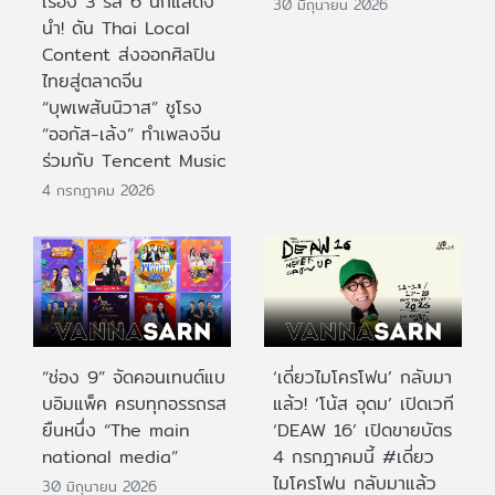
เรื่อง 3 รส 6 นักแสดง
30 มิถุนายน 2026
นำ! ดัน Thai Local
Content ส่งออกศิลปิน
ไทยสู่ตลาดจีน
“บุพเพสันนิวาส” ชูโรง
“ออกัส-เล้ง” ทำเพลงจีน
ร่วมกับ Tencent Music
4 กรกฎาคม 2026
“ช่อง 9” จัดคอนเทนต์แบ
‘เดี่ยวไมโครโฟน’ กลับมา
บอิมแพ็ค ครบทุกอรรถรส
แล้ว! ‘โน้ส อุดม’ เปิดเวที
ยืนหนึ่ง “The main
‘DEAW 16’ เปิดขายบัตร
national media”
4 กรกฎาคมนี้ #เดี่ยว
ไมโครโฟน กลับมาแล้ว
30 มิถุนายน 2026