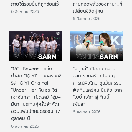
ภายใต้รอยยิ้มที่ถูกซ่อนไว้
ถ่ายทอดพลังของภาษา...ที่
เปลี่ยนชีวิตผู้คน
6 สิงหาคม 2026
6 สิงหาคม 2026
"MGI Beyond" ผนึก
“สมูทอี” เปิดตัว หลิง-
กำลัง "iQIYI" บวงสรวงซี
ออม ร่วมสร้างปรากฎ
รีส์ iQIYI Original
การณ์ผิวใหม่ ชูนวัตกรรม
"Under Her Rules ใต้
#สกินแคร์คนเป็นสิว จาก
เงาจันทรา" เปิดเคมี "อุ้ม–
“เบบี้ เฟซ” สู่ “เบบี้
มีนา" ประกบคู่ครั้งสำคัญ
เฟียส”
ชวนแฟนปักหมุดรอชม 17
6 สิงหาคม 2026
ตุลาคม นี้
6 สิงหาคม 2026