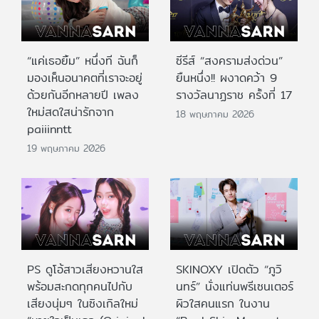
“แค่เธอยิ้ม” หนึ่งที ฉันก็
ซีรีส์ “สงครามส่งด่วน”
มองเห็นอนาคตที่เราจะอยู่
ยืนหนึ่ง!! ผงาดคว้า 9
ด้วยกันอีกหลายปี เพลง
รางวัลนาฏราช ครั้งที่ 17
ใหม่สดใสน่ารักจาก
18 พฤษภาคม 2026
paiiinntt
19 พฤษภาคม 2026
PS ดูโอ้สาวเสียงหวานใส
SKINOXY เปิดตัว “ภูวิ
พร้อมสะกดทุกคนไปกับ
นทร์” นั่งแท่นพรีเซนเตอร์
เสียงนุ่มๆ ในซิงเกิลใหม่
ผิวใสคนแรก ในงาน