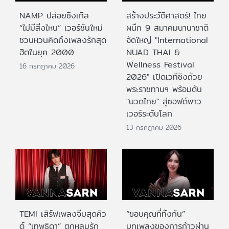
NAMP ปล่อยซิงเกิล
สร้างประวัติศาสตร์! ไทย
“ไม่มีสิ่งไหน” เวอร์ชันใหม่
ผนึก 9 สมาคมนานาชาติ
ชวนหวนคิดถึงเพลงรักสุด
จัดใหญ่ "International
ฮิตในยุค 2000
NUAD THAI &
Wellness Festival
16 กรกฎาคม 2026
2026" เปิดเวทีชิงถ้วย
พระราชทานฯ พร้อมดัน
"นวดไทย" สู่ซอฟต์พาว
เวอร์ระดับโลก
13 กรกฎาคม 2026
TEMI เสิร์ฟเพลงจีบสุดคิว
“ขอบคุณที่ทิ้งกัน”
ต์ “เทพธิดา” ตกหลุมรัก
บทเพลงของการก้าวผ่าน