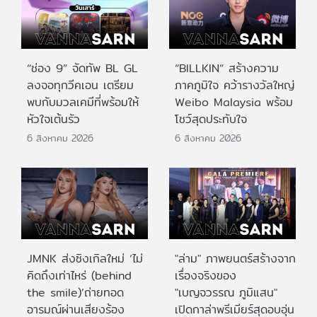
“ช่อง 9” จัดทัพ BL GL
“BILLKIN” สร้างความ
ลงจอทุกวีคเอน เตรียม
ภาคภูมิใจ คว้ารางวัลใหญ่
พบกับมวลเคมีที่พร้อมให้
Weibo Malaysia พร้อม
หัวใจเต้นรัว
โชว์สุดประทับใจ
6 สิงหาคม 2026
6 สิงหาคม 2026
JMNK ส่งซิงเกิลใหม่ ‘ไม่
"ล่าม" ภาพยนตร์สร้างจาก
คิดถึงเท่าไหร่ (behind
เรื่องจริงของ
the smile)’ถ่ายทอด
"เบญจวรรณ ภูมิแสน"
อารมณ์ผ่านเสียงร้อง
เปิดกาล่าพรีเมียร์สุดอบอุ่น