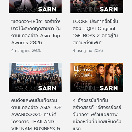
"แตงกวา-เหนือ" ออร่าฉ่ำ!
LOOKE ประกาศชื่อซีซั่น
ขาวโบ๊ะสะกดทุกสายตา ใน
สอง iQIYI Original
งานแถลงข่าว Asia Top
“GELBOYS 2 ตกอยู่ใน
Awards 2026
สถานะติ่งแฟน”
4 กรกฎาคม 2026
4 กรกฎาคม 2026
คนดังและคนบันเทิงร่วม
4 อัศจรรย์แท็กทีม
งานแถลงข่าว ASIA TOP
สร้างสรรค์ “อัศจรรย์จรย์
AWARDS2026 ภายใต้
วันทอง” พร้อมเผยภาพ
โครงการ THAILAND–
เบื้องหลังที่ไม่เคยเห็นครั้ง
VIETNAM BUSINESS &
แรก