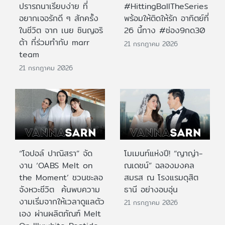
ปรารถนาเรียบง่าย ที่
#HittingBallTheSeries
อยากเจอรักดี ๆ สักครั้ง
พร้อมให้ติดให้รัก อาทิตย์ที่
ในชีวิต จาก เนย ซินญอริ
26 นี้ทาง #ช่อง9กด30
ต้า ที่ร่วมทำกับ marr
21 กรกฎาคม 2026
team
21 กรกฎาคม 2026
“โอปอล์ ปาณิสรา” จัด
โมเมนท์แห่งปี! “ญาญ่า-
งาน ‘OABS Melt on
ณเดชน์” ฉลองมงคล
the Moment’ ชวนชะลอ
สมรส ณ โรงแรมดุสิต
จังหวะชีวิต ค้นพบความ
ธานี อย่างอบอุ่น
งามเริ่มจากให้เวลาดูแลตัว
21 กรกฎาคม 2026
เอง ผ่านผลิตภัณฑ์ Melt