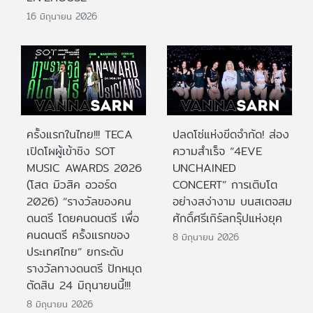
16 มิถุนายน 2026
ครั้งแรกในไทย!!! TECA
ปลดโซ่แห่งขีดจำกัด! ส่อง
เปิดโผผู้เข้าชิง SOT
ความสำเร็จ “4EVE
MUSIC AWARDS 2026
UNCHAINED
(โสต มิวสิค อวอร์ด
CONCERT” การเติบโต
2026) “รางวัลของคน
อย่างสง่างาม บนสเตจสม
ดนตรี โดยคนดนตรี เพื่อ
ศักดิ์ศรีเกิร์ลกรุ๊ปแห่งยุค
คนดนตรี ครั้งแรกของ
8 มิถุนายน 2026
ประเทศไทย” ยกระดับ
รางวัลทางดนตรี ปักหมุด
ตัดสิน 24 มิถุนายนนี้!!!
8 มิถุนายน 2026