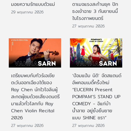
มอยความรักแบบตัวแม่
ดาเมจแรงสะท้านยุค ปัก
ธงเข้าฉาย 3 กันยายนนี้
29 พฤษภาคม 2026
ในโรงภาพยนตร์
27 พฤษภาคม 2026
เตรียมพบกับทัวร์เอเชีย
‘ป๋อมแป๋ม นิติ’ จัดสแตนด์
ตะวันออกเฉียงใต้ของ
อัพคอมเมดี้ครั้งใหม่
Ray Chen นักไวโอลินผู้
“EUCERIN Present
สะกดผู้ชมด้วยเสียงดนตรี
POMPAM’S STAND UP
มาแล้วทั่วโลกกับ Ray
COMEDY - อิแก่บ้า
Chen Violin Recital
น้ำลาย อยู่ยั้งยืนยาย
2026
แบบ SHINE ชรา”
27 พฤษภาคม 2026
27 พฤษภาคม 2026