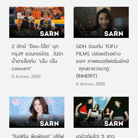
2 ยักษ์ "ป๊อบ-โอ๊ต" บุก
GDH ร่วมกับ TOFU
กรุง!!! ชวนกดบัตร. ..ไปฮา
FILMS ปล่อยตัวอย่าง
น้ำตาเล็ดกับ "เบิ้ม เบิ้ม
แรก! ภาพยนตร์ฟอร์มยักษ์
concert"
'คุณยายวรนาฏ'
(INHERIT)
6 สิงหาคม 2026
6 สิงหาคม 2026
"ใบเฟิร์น พิมพ์ชนก" เสิร์ฟ
เดบิวต์แล้ว! 5 สาว