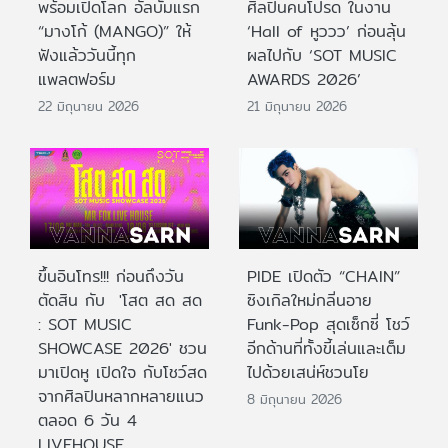
พร้อมเปิดโลก อัลบั้มแรก
ศิลปินคนโปรด ในงาน
“มางโก้ (MANGO)” ให้
‘Hall of หูววว’ ก่อนลุ้น
ฟังแล้ววันนี้ทุก
ผลไปกับ ‘SOT MUSIC
แพลตฟอร์ม
AWARDS 2026’
22 มิถุนายน 2026
21 มิถุนายน 2026
ขึ้นอินโทร!!! ก่อนถึงวัน
PIDE เปิดตัว “CHAIN”
ตัดสิน กับ 'โสต สด สด
ซิงเกิลใหม่กลิ่นอาย
: SOT MUSIC
Funk-Pop สุดเซ็กซี่ โชว์
SHOWCASE 2026' ชวน
อีกด้านที่ทั้งขี้เล่นและเต็ม
มาเปิดหู เปิดใจ กับโชว์สด
ไปด้วยเสน่ห์ชวนโย
จากศิลปินหลากหลายแนว
8 มิถุนายน 2026
ตลอด 6 วัน 4
LIVEHOUSE