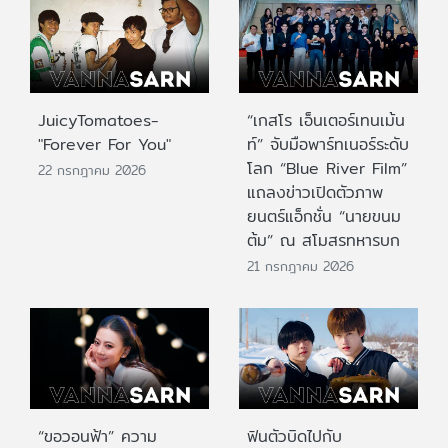
JuicyTomatoes-
“เกสโร เอ็นเตอร์เทนเม้น
"Forever For You"
ท์” จับมือพาร์ทเนอร์ระดับ
โลก “Blue River Film”
22 กรกฎาคม 2026
แถลงข่าวเปิดตัวภาพ
ยนตร์แอ็กชั่น “นายขนม
ต้ม” ณ สโมสรทหารบก
21 กรกฎาคม 2026
“ขอวอนฟ้า” ความ
ฟินตัวบิดไปกับ