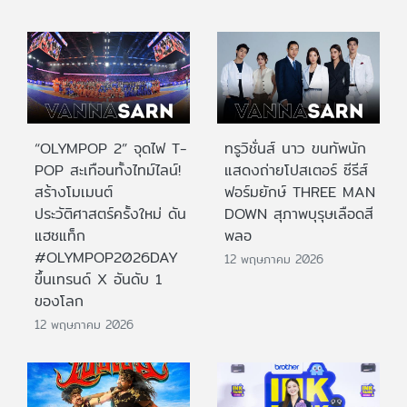
“OLYMPOP 2” จุดไฟ T-
ทรูวิชั่นส์ นาว ขนทัพนัก
POP สะเทือนทั้งไทม์ไลน์!
แสดงถ่ายโปสเตอร์ ซีรีส์
สร้างโมเมนต์
ฟอร์มยักษ์ THREE MAN
ประวัติศาสตร์ครั้งใหม่ ดัน
DOWN สุภาพบุรุษเลือดสี
แฮชแท็ก
พลอ
#OLYMPOP2026DAY
12 พฤษภาคม 2026
ขึ้นเทรนด์ X อันดับ 1
ของโลก
12 พฤษภาคม 2026