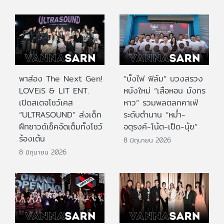
พาส่อง The Next Gen!
“บั้งไฟ ฟิล์ม” บวงสรวง
LOVEiS & LIT ENT.
หนังใหม่ “เสือหอน มังกร
เปิดสเตจโชว์เคส
หาว” รวมพลตลกคาเฟ่
“ULTRASOUND” ส่งเด็ก
ระดับตำนาน “หม่ำ-
ฝึกซาวด์เช็คจัดเต็มทั้งโชว์
จตุรงค์-โน้ต-เป็ด-นุ้ย”
ร้องเต้น
8 มิถุนายน 2026
8 มิถุนายน 2026