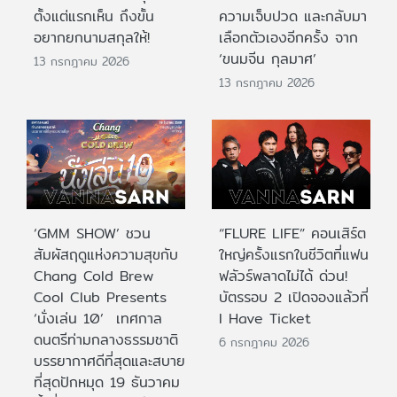
ตั้งแต่แรกเห็น ถึงขั้น
ความเจ็บปวด และกลับมา
อยากยกนามสกุลให้!
เลือกตัวเองอีกครั้ง จาก
‘ขนมจีน กุลมาศ’
13 กรกฎาคม 2026
13 กรกฎาคม 2026
‘GMM SHOW’ ชวน
“FLURE LIFE” คอนเสิร์ต
สัมผัสฤดูแห่งความสุขกับ
ใหญ่ครั้งแรกในชีวิตที่แฟน
Chang Cold Brew
ฟลัวร์พลาดไม่ได้ ด่วน!
Cool Club Presents
บัตรรอบ 2 เปิดจองแล้วที่
‘นั่งเล่น 10’ เทศกาล
I Have Ticket
ดนตรีท่ามกลางธรรมชาติ
6 กรกฎาคม 2026
บรรยากาศดีที่สุดและสบาย
ที่สุดปักหมุด 19 ธันวาคม