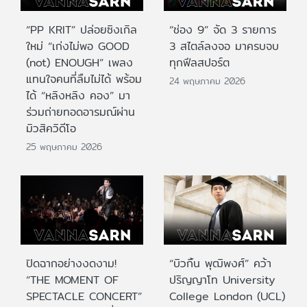
“PP KRIT” ปล่อยซิงเกิล
“ช่อง 9” จัด 3 รายการ
ใหม่ “เก่งไม่พอ GOOD
3 สไตล์ลงจอ มาครบจบ
(not) ENOUGH” เพลง
ทุกฟีลสปอร์ต
แทนใจคนที่ลืมไม่ได้ พร้อม
24 พฤษภาคม 2026
ได้ “หลิงหลิง คอง” มา
ร่วมถ่ายทอดอารมณ์ผ่าน
มิวสิควิดีโอ
25 พฤษภาคม 2026
ปิดฉากอย่างงดงาม!
“บิวกิ้น พุฒิพงศ์” คว้า
“THE MOMENT OF
ปริญญาโท University
SPECTACLE CONCERT”
College London (UCL)