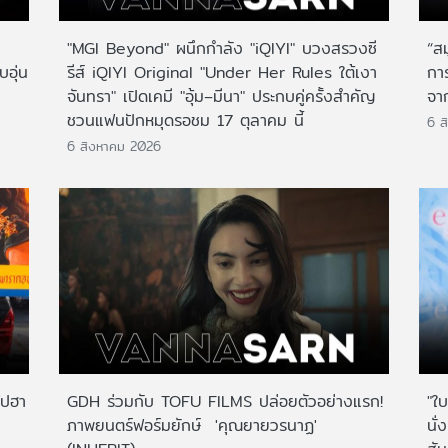
"MGI Beyond" ผนึกกำลัง "iQIYI" บวงสรวงซี
“ส
บอุ่น
รีส์ iQIYI Original "Under Her Rules ใต้เงา
กา
จันทรา" เปิดเคมี "อุ้ม–มีนา" ประกบคู่ครั้งสำคัญ
จาก
ชวนแฟนปักหมุดรอชม 17 ตุลาคม นี้
6 ส
6 สิงหาคม 2026
ไปฮา
GDH ร่วมกับ TOFU FILMS ปล่อยตัวอย่างแรก!
"ใบ
ภาพยนตร์ฟอร์มยักษ์ 'คุณยายวรนาฏ'
นั่