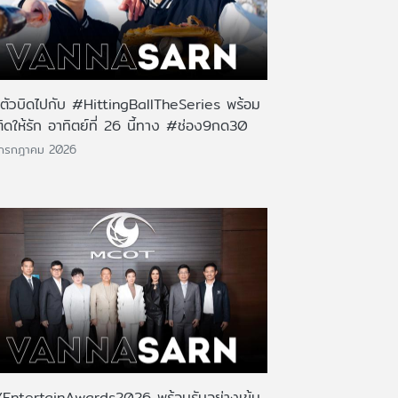
นตัวบิดไปกับ #HittingBallTheSeries พร้อม
ติดให้รัก อาทิตย์ที่ 26 นี้ทาง #ช่อง9กด30
 กรกฎาคม 2026
EntertainAwards2026 พร้อมรันอย่างเข้ม