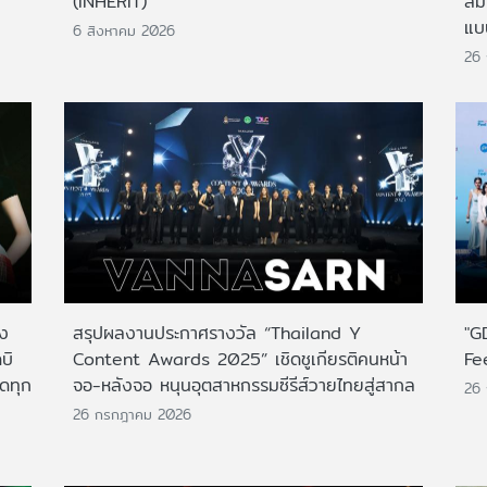
(INHERIT)
สั
แบ
6 สิงหาคม 2026
26
าง
สรุปผลงานประกาศรางวัล “Thailand Y
"G
บิ
Content Awards 2025” เชิดชูเกียรติคนหน้า
Fe
กดทุก
จอ-หลังจอ หนุนอุตสาหกรรมซีรีส์วายไทยสู่สากล
26
26 กรกฎาคม 2026