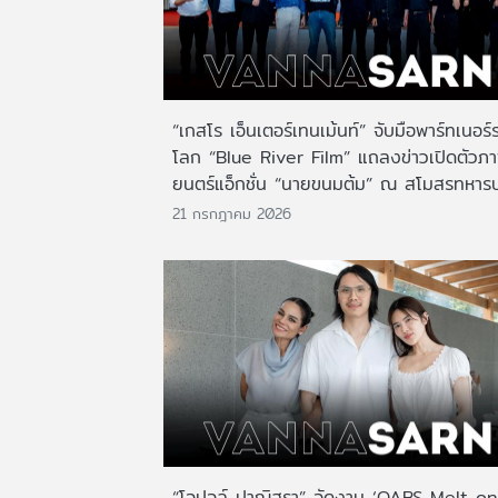
“เกสโร เอ็นเตอร์เทนเม้นท์” จับมือพาร์ทเนอร์
โลก “Blue River Film” แถลงข่าวเปิดตัวภ
ยนตร์แอ็กชั่น “นายขนมต้ม” ณ สโมสรทหาร
21 กรกฎาคม 2026
“โอปอล์ ปาณิสรา” จัดงาน ‘OABS Melt on