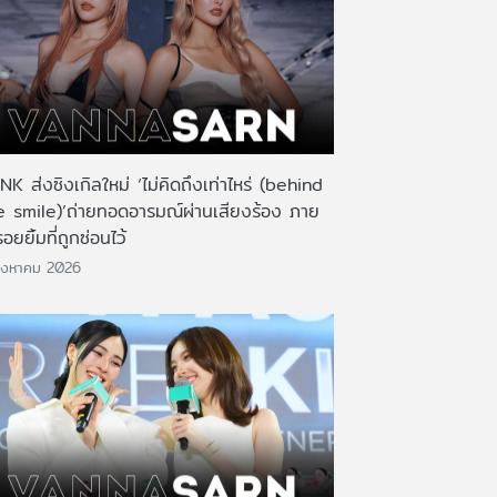
K ส่งซิงเกิลใหม่ ‘ไม่คิดถึงเท่าไหร่ (behind
e smile)’ถ่ายทอดอารมณ์ผ่านเสียงร้อง ภาย
รอยยิ้มที่ถูกซ่อนไว้
ิงหาคม 2026