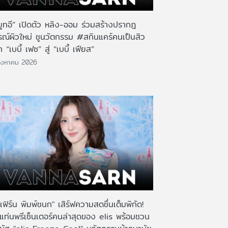
มูทอี” เปิดตัว หลิง-ออม ร่วมสร้างปรากฎ
รณ์ผิวใหม่ ชูนวัตกรรม #สกินแคร์คนเป็นสิว
 “เบบี้ เฟซ” สู่ “เบบี้ เฟียส”
ิงหาคม 2026
เฟิร์น พิมพ์ชนก" เสิร์ฟความสดชื่นเต็มพิกัด!
งแท่นพรีเซ็นเตอร์คนล่าสุดของ elis พร้อมชวน