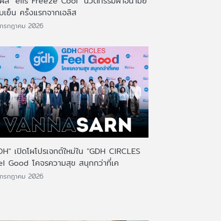
มผัส "elis Freeze Cool" นวัตกรรมผ้าอนามัย
บเย็น ครั้งแรกจากเอลิส
 กรกฎาคม 2026
DH" เปิดโผโปรเจกต์ใหม่ใน "GDH CIRCLES
el Good โคจรความสุข สนุกกว่าที่เค
 กรกฎาคม 2026