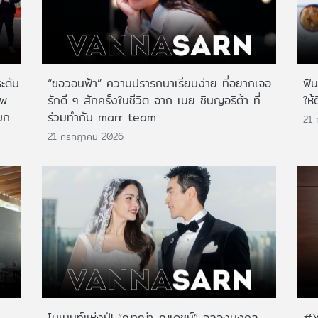
ระดับ
“ขอวอนฟ้า” ความปรารถนาเรียบง่าย ที่อยากเจอ
ฟิ
าพ
รักดี ๆ สักครั้งในชีวิต จาก เนย ซินญอริต้า ที่
ให้
บก
ร่วมทำกับ marr team
21
21 กรกฎาคม 2026
โมเมนท์แห่งปี! “ญาญ่า-ณเดชน์” ฉลองมงคล
#Y