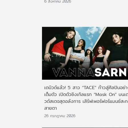
6 สิงหาคม 2026
เดบิวต์แล้ว! 5 สาว “TACE” ก้าวสู่ศิลปินอย่
เต็มตัว เปิดตัวซิงเกิลแรก “Mask On” บนเด
วต์สเตจสุดอลังการ เสิร์ฟเพอร์ฟอร์แมนซ์สะ
สายตา
26 กรกฎาคม 2026