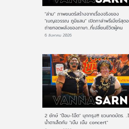
"ล่าม" ภาพยนตร์สร้างจากเรื่องจริงของ
"เบญจวรรณ ภูมิแสน" เปิดกาล่าพรีเมียร์สุดอ
ถ่ายทอดพลังของภาษา...ที่เปลี่ยนชีวิตผู้คน
6 สิงหาคม 2026
2 ยักษ์ "ป๊อบ-โอ๊ต" บุกกรุง!!! ชวนกดบัตร. ..
น้ำตาเล็ดกับ "เบิ้ม เบิ้ม concert"