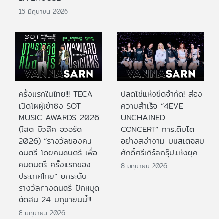
16 มิถุนายน 2026
ครั้งแรกในไทย!!! TECA
ปลดโซ่แห่งขีดจำกัด! ส่อง
เปิดโผผู้เข้าชิง SOT
ความสำเร็จ “4EVE
MUSIC AWARDS 2026
UNCHAINED
(โสต มิวสิค อวอร์ด
CONCERT” การเติบโต
2026) “รางวัลของคน
อย่างสง่างาม บนสเตจสม
ดนตรี โดยคนดนตรี เพื่อ
ศักดิ์ศรีเกิร์ลกรุ๊ปแห่งยุค
คนดนตรี ครั้งแรกของ
8 มิถุนายน 2026
ประเทศไทย” ยกระดับ
รางวัลทางดนตรี ปักหมุด
ตัดสิน 24 มิถุนายนนี้!!!
8 มิถุนายน 2026