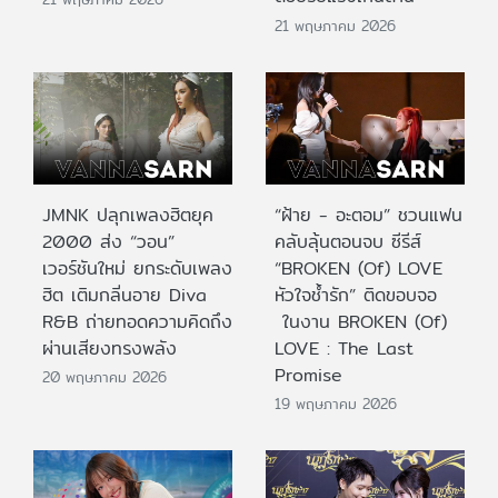
21 พฤษภาคม 2026
JMNK ปลุกเพลงฮิตยุค
“ฝ้าย - อะตอม” ชวนแฟน
2000 ส่ง “วอน”
คลับลุ้นตอนจบ ซีรีส์
เวอร์ชันใหม่ ยกระดับเพลง
“BROKEN (Of) LOVE
ฮิต เติมกลิ่นอาย Diva
หัวใจช้ำรัก” ติดขอบจอ
R&B ถ่ายทอดความคิดถึง
ในงาน BROKEN (Of)
ผ่านเสียงทรงพลัง
LOVE : The Last
Promise
20 พฤษภาคม 2026
19 พฤษภาคม 2026