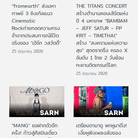
“fromearth” ส่งมหา
THE TITANS CONCERT
กาพย์ 3 ซิงเกิลแนว
สร้างตำนานคอนเสิร์ตแห่ง
Cinematic
ปี 4 มหาเทพ “BAMBAM
Rockถ่ายทอดความทรง
– JEFF SATUR – PP
จำจากประสบการณ์ชีวิต
KRIT – TIMETHAI”
จริงของ "เอิร์ท วสวัตติ์"
สร้าง “สงครามแห่งความ
สุข” สุดตราตรึง ครอง X
25 มิถุนายน 2026
อันดับ 1 ไทย 2 วันซ้อน
ทะยานติดเทรนด์โลก
25 มิถุนายน 2026
“MANG” ขอฝากตัวอีก
เตรียมตามาดู พกหูมาติ่ง!
ครั้ง! ก้าวสู่ศิลปินเดี่ยว
เงี่ยหูฟังเพลงลับของ