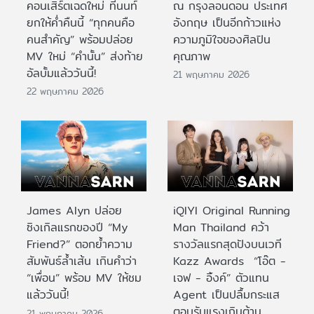
คอนเสิร์ตเฉดใหม่ ที่นนท์
ณ กรุงลอนดอน ประเทศ
ยกให้ค่ำคืนนี้ “ทุกคนคือ
อังกฤษ เป็นอีกก้าวแห่ง
คนสำคัญ” พร้อมปล่อย
ความภูมิใจของศิลปิน
MV ใหม่ “คำนั้น” ส่งท้าย
คุณภาพ
อัลบั้มแล้ววันนี้!
21 พฤษภาคม 2026
22 พฤษภาคม 2026
James Alyn ปล่อย
iQIYI Original Running
ซิงเกิลแรกของปี “My
Man Thailand คว้า
Friend?” ตอกย้ำความ
รางวัลแรกสุดปังบนเวที
สัมพันธ์ล้ำเส้น เกินคำว่า
Kazz Awards “โอ๊ต -
“เพื่อน” พร้อม MV ให้ชม
เจฟ - อิ้งค์” ตัวแทน
แล้ววันนี้!
Agent เป็นปลื้มกระแส
ตอบรับแรงเกินต้าน
21 พฤษภาคม 2026