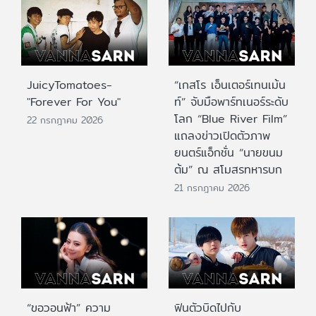
JuicyTomatoes-
“เกสโร เอ็นเตอร์เทนเม้น
"Forever For You"
ท์” จับมือพาร์ทเนอร์ระดับ
โลก “Blue River Film”
22 กรกฎาคม 2026
แถลงข่าวเปิดตัวภาพ
ยนตร์แอ็กชั่น “นายขนม
ต้ม” ณ สโมสรทหารบก
21 กรกฎาคม 2026
“ขอวอนฟ้า” ความ
ฟินตัวบิดไปกับ