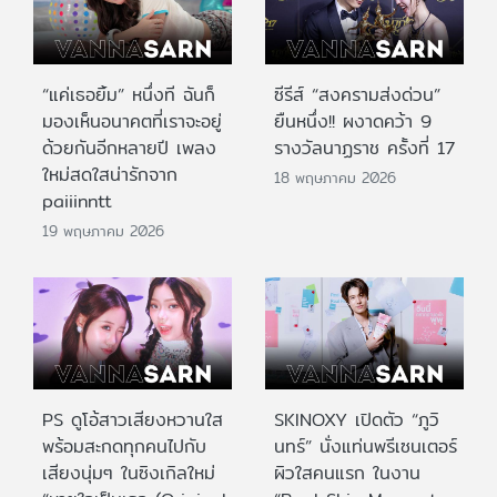
“แค่เธอยิ้ม” หนึ่งที ฉันก็
ซีรีส์ “สงครามส่งด่วน”
มองเห็นอนาคตที่เราจะอยู่
ยืนหนึ่ง!! ผงาดคว้า 9
ด้วยกันอีกหลายปี เพลง
รางวัลนาฏราช ครั้งที่ 17
ใหม่สดใสน่ารักจาก
18 พฤษภาคม 2026
paiiinntt
19 พฤษภาคม 2026
PS ดูโอ้สาวเสียงหวานใส
SKINOXY เปิดตัว “ภูวิ
พร้อมสะกดทุกคนไปกับ
นทร์” นั่งแท่นพรีเซนเตอร์
เสียงนุ่มๆ ในซิงเกิลใหม่
ผิวใสคนแรก ในงาน