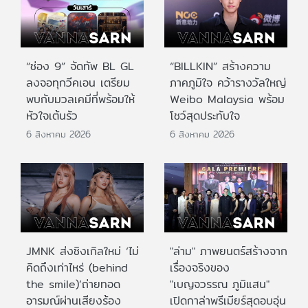
“ช่อง 9” จัดทัพ BL GL
“BILLKIN” สร้างความ
ลงจอทุกวีคเอน เตรียม
ภาคภูมิใจ คว้ารางวัลใหญ่
พบกับมวลเคมีที่พร้อมให้
Weibo Malaysia พร้อม
หัวใจเต้นรัว
โชว์สุดประทับใจ
6 สิงหาคม 2026
6 สิงหาคม 2026
JMNK ส่งซิงเกิลใหม่ ‘ไม่
"ล่าม" ภาพยนตร์สร้างจาก
คิดถึงเท่าไหร่ (behind
เรื่องจริงของ
the smile)’ถ่ายทอด
"เบญจวรรณ ภูมิแสน"
อารมณ์ผ่านเสียงร้อง
เปิดกาล่าพรีเมียร์สุดอบอุ่น