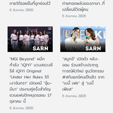
ภายใต้รอยยิ้มที่ถูกซ่อนไว้
ถ่ายทอดพลังของภาษา...ที่
เปลี่ยนชีวิตผู้คน
6 สิงหาคม 2026
6 สิงหาคม 2026
"MGI Beyond" ผนึก
“สมูทอี” เปิดตัว หลิง-
กำลัง "iQIYI" บวงสรวงซี
ออม ร่วมสร้างปรากฎ
รีส์ iQIYI Original
การณ์ผิวใหม่ ชูนวัตกรรม
"Under Her Rules ใต้
#สกินแคร์คนเป็นสิว จาก
เงาจันทรา" เปิดเคมี "อุ้ม–
“เบบี้ เฟซ” สู่ “เบบี้
มีนา" ประกบคู่ครั้งสำคัญ
เฟียส”
ชวนแฟนปักหมุดรอชม 17
6 สิงหาคม 2026
ตุลาคม นี้
6 สิงหาคม 2026