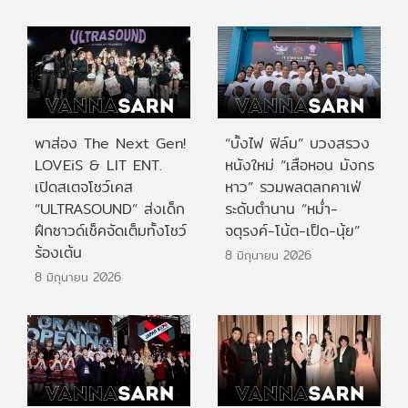
พาส่อง The Next Gen!
“บั้งไฟ ฟิล์ม” บวงสรวง
LOVEiS & LIT ENT.
หนังใหม่ “เสือหอน มังกร
เปิดสเตจโชว์เคส
หาว” รวมพลตลกคาเฟ่
“ULTRASOUND” ส่งเด็ก
ระดับตำนาน “หม่ำ-
ฝึกซาวด์เช็คจัดเต็มทั้งโชว์
จตุรงค์-โน้ต-เป็ด-นุ้ย”
ร้องเต้น
8 มิถุนายน 2026
8 มิถุนายน 2026