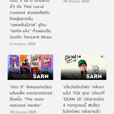
เรื่อง 3 รส 6 นักแสดง
30 มิถุนายน 2026
นำ! ดัน Thai Local
Content ส่งออกศิลปิน
ไทยสู่ตลาดจีน
“บุพเพสันนิวาส” ชูโรง
“ออกัส-เล้ง” ทำเพลงจีน
ร่วมกับ Tencent Music
4 กรกฎาคม 2026
“ช่อง 9” จัดคอนเทนต์แบ
‘เดี่ยวไมโครโฟน’ กลับมา
บอิมแพ็ค ครบทุกอรรถรส
แล้ว! ‘โน้ส อุดม’ เปิดเวที
ยืนหนึ่ง “The main
‘DEAW 16’ เปิดขายบัตร
national media”
4 กรกฎาคมนี้ #เดี่ยว
ไมโครโฟน กลับมาแล้ว
30 มิถุนายน 2026