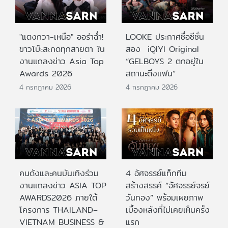
"แตงกวา-เหนือ" ออร่าฉ่ำ!
LOOKE ประกาศชื่อซีซั่น
ขาวโบ๊ะสะกดทุกสายตา ใน
สอง iQIYI Original
งานแถลงข่าว Asia Top
“GELBOYS 2 ตกอยู่ใน
Awards 2026
สถานะติ่งแฟน”
4 กรกฎาคม 2026
4 กรกฎาคม 2026
คนดังและคนบันเทิงร่วม
4 อัศจรรย์แท็กทีม
งานแถลงข่าว ASIA TOP
สร้างสรรค์ “อัศจรรย์จรย์
AWARDS2026 ภายใต้
วันทอง” พร้อมเผยภาพ
โครงการ THAILAND–
เบื้องหลังที่ไม่เคยเห็นครั้ง
VIETNAM BUSINESS &
แรก