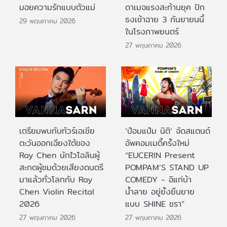
มอยความรักแบบตัวแม่
ดาเมจแรงสะท้านยุค ปัก
ธงเข้าฉาย 3 กันยายนนี้
29 พฤษภาคม 2026
ในโรงภาพยนตร์
27 พฤษภาคม 2026
เตรียมพบกับทัวร์เอเชีย
‘ป๋อมแป๋ม นิติ’ จัดสแตนด์
ตะวันออกเฉียงใต้ของ
อัพคอมเมดี้ครั้งใหม่
Ray Chen นักไวโอลินผู้
“EUCERIN Present
สะกดผู้ชมด้วยเสียงดนตรี
POMPAM’S STAND UP
มาแล้วทั่วโลกกับ Ray
COMEDY - อิแก่บ้า
Chen Violin Recital
น้ำลาย อยู่ยั้งยืนยาย
2026
แบบ SHINE ชรา”
27 พฤษภาคม 2026
27 พฤษภาคม 2026