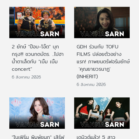
2 ยักษ์ "ป๊อบ-โอ๊ต" บุก
GDH ร่วมกับ TOFU
กรุง!!! ชวนกดบัตร. ..ไปฮา
FILMS ปล่อยตัวอย่าง
น้ำตาเล็ดกับ "เบิ้ม เบิ้ม
แรก! ภาพยนตร์ฟอร์มยักษ์
concert"
'คุณยายวรนาฏ'
(INHERIT)
6 สิงหาคม 2026
6 สิงหาคม 2026
"ใบเฟิร์น พิมพ์ชนก" เสิร์ฟ
เดบิวต์แล้ว! 5 สาว