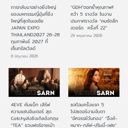
การกลับมาอย่างยิ่งใหญ่
“GDH”ตอกย้ำคุณภาพ!!
ของมหกรรมญี่ปุ่นที่ยิ่ง
คว้า 5 รางวัล ในงาน
ใหญ่ที่สุดในเอเชีย
ประกาศรางวัล “คมชัดลึก
JAPAN EXPO
อวอร์ด ครั้งที่ 22”
THAILAND2027 26-28
29 พฤษภาคม 2026
กุมภาพันธ์ 2027 ที่
เซ็นทรัลเวิลด์
8 มิถุนายน 2026
4EVE คัมแบ็ก เสิร์ฟ
ยลโฉมครั้งแรก 5
ความแซ่บอินเตอร์ สุด
โปสเตอร์งามจับตา
Catchyส่งซิงเกิลอังกฤษ
“อัศจรรย์วันทอง” “อิ้งค์-
“TEA” ชวนฟอร์อายเม้า
หมาก-กลัฟ-ปริมมี่-เฟย”