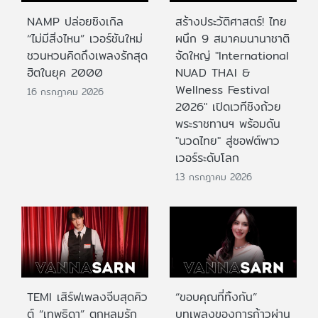
NAMP ปล่อยซิงเกิล
สร้างประวัติศาสตร์! ไทย
“ไม่มีสิ่งไหน” เวอร์ชันใหม่
ผนึก 9 สมาคมนานาชาติ
ชวนหวนคิดถึงเพลงรักสุด
จัดใหญ่ "International
ฮิตในยุค 2000
NUAD THAI &
Wellness Festival
16 กรกฎาคม 2026
2026" เปิดเวทีชิงถ้วย
พระราชทานฯ พร้อมดัน
"นวดไทย" สู่ซอฟต์พาว
เวอร์ระดับโลก
13 กรกฎาคม 2026
TEMI เสิร์ฟเพลงจีบสุดคิว
“ขอบคุณที่ทิ้งกัน”
ต์ “เทพธิดา” ตกหลุมรัก
บทเพลงของการก้าวผ่าน