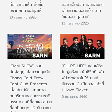
ตั้งแต่แรกเห็น ถึงขั้น
ความเจ็บปวด และกลับมา
อยากยกนามสกุลให้!
เลือกตัวเองอีกครั้ง จาก
‘ขนมจีน กุลมาศ’
13 กรกฎาคม 2026
13 กรกฎาคม 2026
‘GMM SHOW’ ชวน
“FLURE LIFE” คอนเสิร์ต
สัมผัสฤดูแห่งความสุขกับ
ใหญ่ครั้งแรกในชีวิตที่แฟน
Chang Cold Brew
ฟลัวร์พลาดไม่ได้ ด่วน!
Cool Club Presents
บัตรรอบ 2 เปิดจองแล้วที่
‘นั่งเล่น 10’ เทศกาล
I Have Ticket
ดนตรีท่ามกลางธรรมชาติ
6 กรกฎาคม 2026
บรรยากาศดีที่สุดและสบาย
ที่สุดปักหมุด 19 ธันวาคม