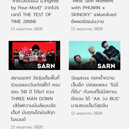
“หายใจเป็นเธอ (Original
“Real Skin Moment
by Four-Mod)” จากโปร
with PHUWIN x
เจกต์ THE TEST OF
SKINOXY” แฟนคลับแห่
TIME 2000
ซัพพอร์ตแน่นงาน
13 พฤษภาคม 2026
13 พฤษภาคม 2026
สยามแตก! วัยรุ่นเต็มพื้นที่
Slapkiss ตอกย้ำความ
ร่วมฉลองวันเกิดพี่โก๋ ครบ
เจ็บลึก ปล่อยเพลง “ไม่มี
รอบ 50 ปี โก๋แก่ ชวน
ที่ยืน” กับคนที่ไม่มีสถานะ
THREE MAN DOWN
ชัดเจน ได้ “AA วง BUS”
เสิร์ฟความมันส์แบบจัด
มาแสดงเอ็มวีสุดอิน
เต็ม!! มันทุกเม็ดมันส์ทุก
12 พฤษภาคม 2026
โมเมนต์
13 พฤษภาคม 2026