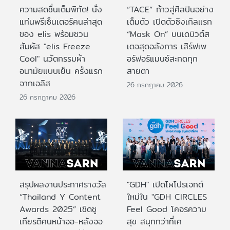
ความสดชื่นเต็มพิกัด! นั่ง
“TACE” ก้าวสู่ศิลปินอย่าง
แท่นพรีเซ็นเตอร์คนล่าสุด
เต็มตัว เปิดตัวซิงเกิลแรก
ของ elis พร้อมชวน
“Mask On” บนเดบิวต์ส
สัมผัส "elis Freeze
เตจสุดอลังการ เสิร์ฟเพ
Cool" นวัตกรรมผ้า
อร์ฟอร์แมนซ์สะกดทุก
อนามัยแบบเย็น ครั้งแรก
สายตา
จากเอลิส
26 กรกฎาคม 2026
26 กรกฎาคม 2026
สรุปผลงานประกาศรางวัล
"GDH" เปิดโผโปรเจกต์
“Thailand Y Content
ใหม่ใน "GDH CIRCLES
Awards 2025” เชิดชู
Feel Good โคจรความ
เกียรติคนหน้าจอ-หลังจอ
สุข สนุกกว่าที่เค