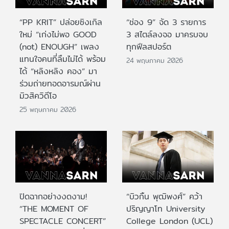
“PP KRIT” ปล่อยซิงเกิล
“ช่อง 9” จัด 3 รายการ
ใหม่ “เก่งไม่พอ GOOD
3 สไตล์ลงจอ มาครบจบ
(not) ENOUGH” เพลง
ทุกฟีลสปอร์ต
แทนใจคนที่ลืมไม่ได้ พร้อม
24 พฤษภาคม 2026
ได้ “หลิงหลิง คอง” มา
ร่วมถ่ายทอดอารมณ์ผ่าน
มิวสิควิดีโอ
25 พฤษภาคม 2026
ปิดฉากอย่างงดงาม!
“บิวกิ้น พุฒิพงศ์” คว้า
“THE MOMENT OF
ปริญญาโท University
SPECTACLE CONCERT”
College London (UCL)