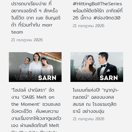
ปรารถนาเรียบง่าย ที่
#HittingBallTheSeries
อยากเจอรักดี ๆ สักครั้ง
พร้อมให้ติดให้รัก อาทิตย์ที่
ในชีวิต จาก เนย ซินญอริ
26 นี้ทาง #ช่อง9กด30
ต้า ที่ร่วมทำกับ marr
21 กรกฎาคม 2026
team
21 กรกฎาคม 2026
“โอปอล์ ปาณิสรา” จัด
โมเมนท์แห่งปี! “ญาญ่า-
งาน ‘OABS Melt on
ณเดชน์” ฉลองมงคล
the Moment’ ชวนชะลอ
สมรส ณ โรงแรมดุสิต
จังหวะชีวิต ค้นพบความ
ธานี อย่างอบอุ่น
งามเริ่มจากให้เวลาดูแลตัว
21 กรกฎาคม 2026
เอง ผ่านผลิตภัณฑ์ Melt