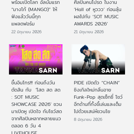
พร้อมเปิดโลก อัลบั้มแรก
ศิลปินคนโปรด ในงาน
“มางโก้ (MANGO)” ให้
‘Hall of หูววว’ ก่อนลุ้น
ฟังแล้ววันนี้ทุก
ผลไปกับ ‘SOT MUSIC
แพลตฟอร์ม
AWARDS 2026’
22 มิถุนายน 2026
21 มิถุนายน 2026
ขึ้นอินโทร!!! ก่อนถึงวัน
PIDE เปิดตัว “CHAIN”
ตัดสิน กับ 'โสต สด สด
ซิงเกิลใหม่กลิ่นอาย
: SOT MUSIC
Funk-Pop สุดเซ็กซี่ โชว์
SHOWCASE 2026' ชวน
อีกด้านที่ทั้งขี้เล่นและเต็ม
มาเปิดหู เปิดใจ กับโชว์สด
ไปด้วยเสน่ห์ชวนโย
จากศิลปินหลากหลายแนว
8 มิถุนายน 2026
ตลอด 6 วัน 4
LIVEHOUSE