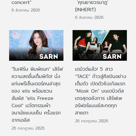
concert"
'คุณยายวรนาฏ'
(INHERIT)
6 สิงหาคม 2026
6 สิงหาคม 2026
"ใบเฟิร์น พิมพ์ชนก" เสิร์ฟ
เดบิวต์แล้ว! 5 สาว
ความสดชื่นเต็มพิกัด! นั่ง
“TACE” ก้าวสู่ศิลปินอย่าง
แท่นพรีเซ็นเตอร์คนล่าสุด
เต็มตัว เปิดตัวซิงเกิลแรก
ของ elis พร้อมชวน
“Mask On” บนเดบิวต์ส
สัมผัส "elis Freeze
เตจสุดอลังการ เสิร์ฟเพ
Cool" นวัตกรรมผ้า
อร์ฟอร์แมนซ์สะกดทุก
อนามัยแบบเย็น ครั้งแรก
สายตา
จากเอลิส
26 กรกฎาคม 2026
26 กรกฎาคม 2026