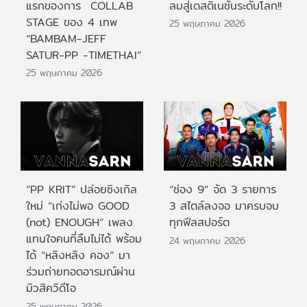
แรกของการ COLLAB
ลมสู่เดสติเนชั่นระดับโลก!!
STAGE ของ 4 เทพ
25 พฤษภาคม 2026
“BAMBAM-JEFF
SATUR-PP -TIMETHAI”
25 พฤษภาคม 2026
“PP KRIT” ปล่อยซิงเกิล
“ช่อง 9” จัด 3 รายการ
ใหม่ “เก่งไม่พอ GOOD
3 สไตล์ลงจอ มาครบจบ
(not) ENOUGH” เพลง
ทุกฟีลสปอร์ต
แทนใจคนที่ลืมไม่ได้ พร้อม
24 พฤษภาคม 2026
ได้ “หลิงหลิง คอง” มา
ร่วมถ่ายทอดอารมณ์ผ่าน
มิวสิควิดีโอ
25 พฤษภาคม 2026