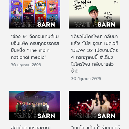
“ช่อง 9” จัดคอนเทนต์แบ
‘เดี่ยวไมโครโฟน’ กลับมา
บอิมแพ็ค ครบทุกอรรถรส
แล้ว! ‘โน้ส อุดม’ เปิดเวที
ยืนหนึ่ง “The main
‘DEAW 16’ เปิดขายบัตร
national media”
4 กรกฎาคมนี้ #เดี่ยว
ไมโครโฟน กลับมาแล้ว
30 มิถุนายน 2026
จ้า!!!
30 มิถุนายน 2026
สถาบันดนตรีกัลยาณิ
“เมเบิ้ล–แป้งจี่” ร่ายมนตร์