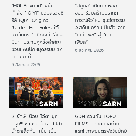
"MGI Beyond" ผนึก
“สมูทอี” เปิดตัว หลิง-
กำลัง "iQIYI" บวงสรวงซี
ออม ร่วมสร้างปรากฎ
รีส์ iQIYI Original
การณ์ผิวใหม่ ชูนวัตกรรม
"Under Her Rules ใต้
#สกินแคร์คนเป็นสิว จาก
เงาจันทรา" เปิดเคมี "อุ้ม–
“เบบี้ เฟซ” สู่ “เบบี้
มีนา" ประกบคู่ครั้งสำคัญ
เฟียส”
ชวนแฟนปักหมุดรอชม 17
6 สิงหาคม 2026
ตุลาคม นี้
6 สิงหาคม 2026
2 ยักษ์ "ป๊อบ-โอ๊ต" บุก
GDH ร่วมกับ TOFU
กรุง!!! ชวนกดบัตร. ..ไปฮา
FILMS ปล่อยตัวอย่าง
น้ำตาเล็ดกับ "เบิ้ม เบิ้ม
แรก! ภาพยนตร์ฟอร์มยักษ์