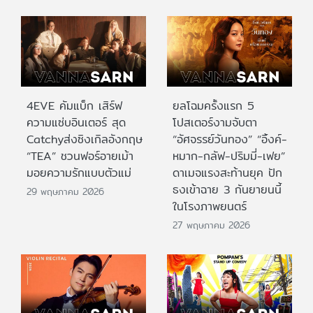
4EVE คัมแบ็ก เสิร์ฟ
ยลโฉมครั้งแรก 5
ความแซ่บอินเตอร์ สุด
โปสเตอร์งามจับตา
Catchyส่งซิงเกิลอังกฤษ
“อัศจรรย์วันทอง” “อิ้งค์-
“TEA” ชวนฟอร์อายเม้า
หมาก-กลัฟ-ปริมมี่-เฟย”
มอยความรักแบบตัวแม่
ดาเมจแรงสะท้านยุค ปัก
ธงเข้าฉาย 3 กันยายนนี้
29 พฤษภาคม 2026
ในโรงภาพยนตร์
27 พฤษภาคม 2026