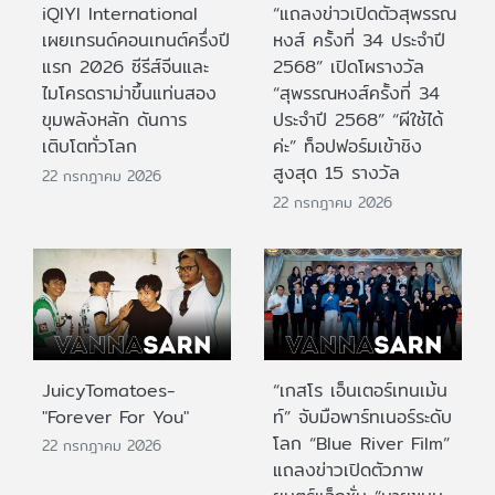
iQIYI International
“แถลงข่าวเปิดตัวสุพรรณ
เผยเทรนด์คอนเทนต์ครึ่งปี
หงส์ ครั้งที่ 34 ประจำปี
แรก 2026 ซีรีส์จีนและ
2568” เปิดโผรางวัล
ไมโครดราม่าขึ้นแท่นสอง
“สุพรรณหงส์ครั้งที่ 34
ขุมพลังหลัก ดันการ
ประจำปี 2568” “ผีใช้ได้
เติบโตทั่วโลก
ค่ะ” ท็อปฟอร์มเข้าชิง
สูงสุด 15 รางวัล
22 กรกฎาคม 2026
22 กรกฎาคม 2026
JuicyTomatoes-
“เกสโร เอ็นเตอร์เทนเม้น
"Forever For You"
ท์” จับมือพาร์ทเนอร์ระดับ
โลก “Blue River Film”
22 กรกฎาคม 2026
แถลงข่าวเปิดตัวภาพ