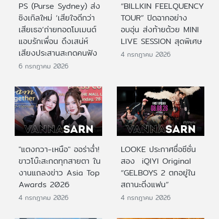
PS (Purse Sydney) ส่ง
“BILLKIN FEELQUENCY
ซิงเกิลใหม่ ‘เสียใจดีกว่า
TOUR” ปิดฉากอย่าง
เสียเธอ’ถ่ายทอดโมเมนต์
อบอุ่น ส่งท้ายด้วย MINI
แอบรักเพื่อน ดึงเสน่ห์
LIVE SESSION สุดพิเศษ
เสียงประสานสะกดคนฟัง
4 กรกฎาคม 2026
6 กรกฎาคม 2026
"แตงกวา-เหนือ" ออร่าฉ่ำ!
LOOKE ประกาศชื่อซีซั่น
ขาวโบ๊ะสะกดทุกสายตา ใน
สอง iQIYI Original
งานแถลงข่าว Asia Top
“GELBOYS 2 ตกอยู่ใน
Awards 2026
สถานะติ่งแฟน”
4 กรกฎาคม 2026
4 กรกฎาคม 2026