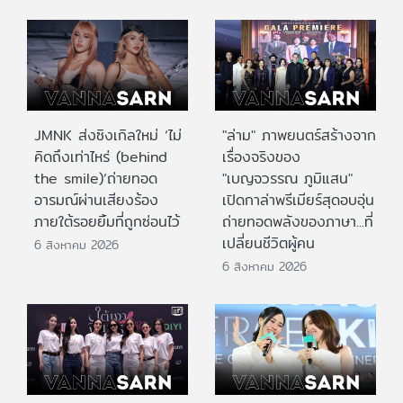
JMNK ส่งซิงเกิลใหม่ ‘ไม่
"ล่าม" ภาพยนตร์สร้างจาก
คิดถึงเท่าไหร่ (behind
เรื่องจริงของ
the smile)’ถ่ายทอด
"เบญจวรรณ ภูมิแสน"
อารมณ์ผ่านเสียงร้อง
เปิดกาล่าพรีเมียร์สุดอบอุ่น
ภายใต้รอยยิ้มที่ถูกซ่อนไว้
ถ่ายทอดพลังของภาษา...ที่
เปลี่ยนชีวิตผู้คน
6 สิงหาคม 2026
6 สิงหาคม 2026