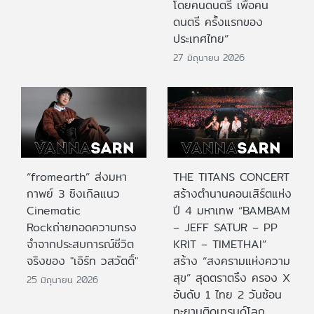
โดยคนดนตรี เพื่อคน
ดนตรี ครั้งแรกของ
ประเทศไทย”
27 มิถุนายน 2026
“fromearth” ส่งมหา
THE TITANS CONCERT
กาพย์ 3 ซิงเกิลแนว
สร้างตำนานคอนเสิร์ตแห่ง
Cinematic
ปี 4 มหาเทพ “BAMBAM
Rockถ่ายทอดความทรง
– JEFF SATUR – PP
จำจากประสบการณ์ชีวิต
KRIT – TIMETHAI”
จริงของ "เอิร์ท วสวัตติ์"
สร้าง “สงครามแห่งความ
สุข” สุดตราตรึง ครอง X
25 มิถุนายน 2026
อันดับ 1 ไทย 2 วันซ้อน
ทะยานติดเทรนด์โลก