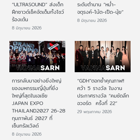
“ULTRASOUND” ส่งเด็ก
ระดับตำนาน “หม่ำ-
ฝึกซาวด์เช็คจัดเต็มทั้งโชว์
จตุรงค์-โน้ต-เป็ด-นุ้ย”
ร้องเต้น
8 มิถุนายน 2026
8 มิถุนายน 2026
การกลับมาอย่างยิ่งใหญ่
“GDH”ตอกย้ำคุณภาพ!!
ของมหกรรมญี่ปุ่นที่ยิ่ง
คว้า 5 รางวัล ในงาน
ใหญ่ที่สุดในเอเชีย
ประกาศรางวัล “คมชัดลึก
JAPAN EXPO
อวอร์ด ครั้งที่ 22”
THAILAND2027 26-28
29 พฤษภาคม 2026
กุมภาพันธ์ 2027 ที่
เซ็นทรัลเวิลด์
8 มิถุนายน 2026