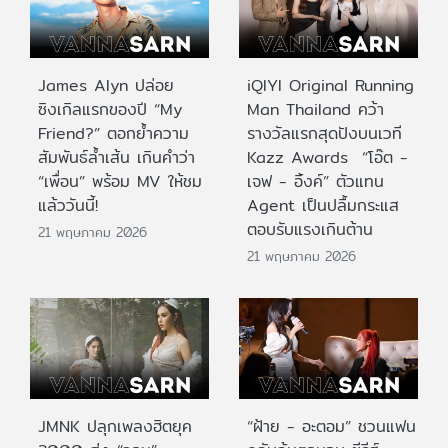
James Alyn ปล่อย
iQIYI Original Running
ซิงเกิลแรกของปี “My
Man Thailand คว้า
Friend?” ตอกย้ำความ
รางวัลแรกสุดปังบนเวที
สัมพันธ์ล้ำเส้น เกินคำว่า
Kazz Awards “โอ๊ต -
“เพื่อน” พร้อม MV ให้ชม
เจฟ - อิ้งค์” ตัวแทน
แล้ววันนี้!
Agent เป็นปลื้มกระแส
ตอบรับแรงเกินต้าน
21 พฤษภาคม 2026
21 พฤษภาคม 2026
JMNK ปลุกเพลงฮิตยุค
“ฝ้าย - อะตอม” ชวนแฟน