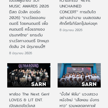
เปิดโผผู้เข้าชิง SOT
ความสำเร็จ “4EVE
MUSIC AWARDS 2026
UNCHAINED
(โสต มิวสิค อวอร์ด
CONCERT” การเติบโต
2026) “รางวัลของคน
อย่างสง่างาม บนสเตจสม
ดนตรี โดยคนดนตรี เพื่อ
ศักดิ์ศรีเกิร์ลกรุ๊ปแห่งยุค
คนดนตรี ครั้งแรกของ
8 มิถุนายน 2026
ประเทศไทย” ยกระดับ
รางวัลทางดนตรี ปักหมุด
ตัดสิน 24 มิถุนายนนี้!!!
8 มิถุนายน 2026
พาส่อง The Next Gen!
“บั้งไฟ ฟิล์ม” บวงสรวง
LOVEiS & LIT ENT.
หนังใหม่ “เสือหอน มังกร
เปิดสเตจโชว์เคส
หาว” รวมพลตลกคาเฟ่