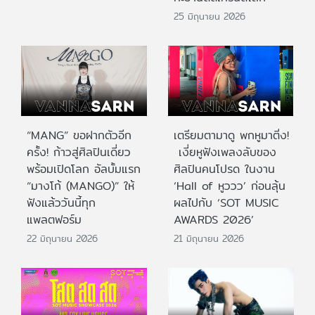
25 มิถุนายน 2026
“MANG” ขอฝากตัวอีก
เตรียมตามาดู พกหูมาติ่ง!
ครั้ง! ก้าวสู่ศิลปินเดี่ยว
เงี่ยหูฟังเพลงลับของ
พร้อมเปิดโลก อัลบั้มแรก
ศิลปินคนโปรด ในงาน
“มางโก้ (MANGO)” ให้
‘Hall of หูววว’ ก่อนลุ้น
ฟังแล้ววันนี้ทุก
ผลไปกับ ‘SOT MUSIC
แพลตฟอร์ม
AWARDS 2026’
22 มิถุนายน 2026
21 มิถุนายน 2026