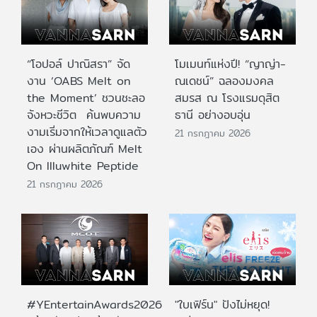
“โอปอล์ ปาณิสรา” จัด
โมเมนท์แห่งปี! “ญาญ่า-
งาน ‘OABS Melt on
ณเดชน์” ฉลองมงคล
the Moment’ ชวนชะลอ
สมรส ณ โรงแรมดุสิต
จังหวะชีวิต ค้นพบความ
ธานี อย่างอบอุ่น
งามเริ่มจากให้เวลาดูแลตัว
21 กรกฎาคม 2026
เอง ผ่านผลิตภัณฑ์ Melt
On Illuwhite Peptide
21 กรกฎาคม 2026
#YEntertainAwards2026
"ใบเฟิร์น" ปังไม่หยุด!