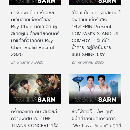
เตรียมพบกับทัวร์เอเชีย
‘ป๋อมแป๋ม นิติ’ จัดสแตนด์
ตะวันออกเฉียงใต้ของ
อัพคอมเมดี้ครั้งใหม่
Ray Chen นักไวโอลินผู้
“EUCERIN Present
สะกดผู้ชมด้วยเสียงดนตรี
POMPAM’S STAND UP
มาแล้วทั่วโลกกับ Ray
COMEDY - อิแก่บ้า
Chen Violin Recital
น้ำลาย อยู่ยั้งยืนยาย
2026
แบบ SHINE ชรา”
27 พฤษภาคม 2026
27 พฤษภาคม 2026
กรี๊ดคอแตก กับ สปอยล์
ซีรีส์ฟีเวอร์ "อัพ-ภูมิ"
ความพิเศษ ใน “THE
ผนึกกำลังเปิดโครงการ
TITANS CONCERT”ครั้ง
"We Love Silom" ปลุกสี