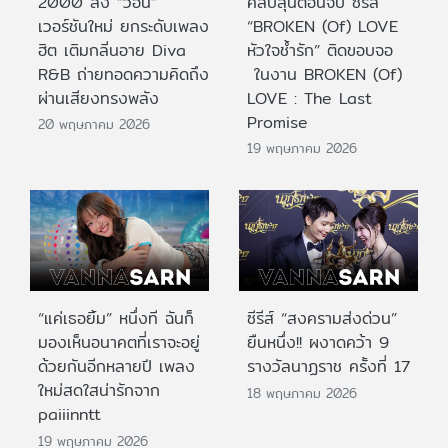
2000 ส่ง “วอน”
คลับลุ้นตอนจบ ซีรีส์
เวอร์ชันใหม่ ยกระดับเพลง
“BROKEN (Of) LOVE
ฮิต เติมกลิ่นอาย Diva
หัวใจช้ำรัก” ติดขอบจอ
R&B ถ่ายทอดความคิดถึง
ในงาน BROKEN (Of)
ผ่านเสียงทรงพลัง
LOVE : The Last
Promise
20 พฤษภาคม 2026
19 พฤษภาคม 2026
“แค่เธอยิ้ม” หนึ่งที ฉันก็
ซีรีส์ “สงครามส่งด่วน”
มองเห็นอนาคตที่เราจะอยู่
ยืนหนึ่ง!! ผงาดคว้า 9
ด้วยกันอีกหลายปี เพลง
รางวัลนาฏราช ครั้งที่ 17
ใหม่สดใสน่ารักจาก
18 พฤษภาคม 2026
paiiinntt
19 พฤษภาคม 2026