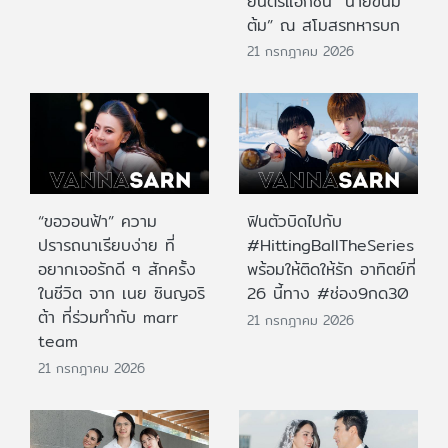
ยนตร์แอ็กชั่น “นายขนม
ต้ม” ณ สโมสรทหารบก
21 กรกฎาคม 2026
“ขอวอนฟ้า” ความ
ฟินตัวบิดไปกับ
ปรารถนาเรียบง่าย ที่
#HittingBallTheSeries
อยากเจอรักดี ๆ สักครั้ง
พร้อมให้ติดให้รัก อาทิตย์ที่
ในชีวิต จาก เนย ซินญอริ
26 นี้ทาง #ช่อง9กด30
ต้า ที่ร่วมทำกับ marr
21 กรกฎาคม 2026
team
21 กรกฎาคม 2026