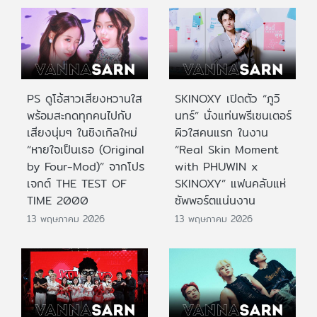
PS ดูโอ้สาวเสียงหวานใส
SKINOXY เปิดตัว “ภูวิ
พร้อมสะกดทุกคนไปกับ
นทร์” นั่งแท่นพรีเซนเตอร์
เสียงนุ่มๆ ในซิงเกิลใหม่
ผิวใสคนแรก ในงาน
“หายใจเป็นเธอ (Original
“Real Skin Moment
by Four-Mod)” จากโปร
with PHUWIN x
เจกต์ THE TEST OF
SKINOXY” แฟนคลับแห่
TIME 2000
ซัพพอร์ตแน่นงาน
13 พฤษภาคม 2026
13 พฤษภาคม 2026