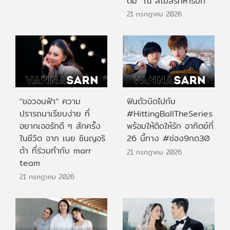
ต้ม” ณ สโมสรทหารบก
21 กรกฎาคม 2026
“ขอวอนฟ้า” ความ
ฟินตัวบิดไปกับ
ปรารถนาเรียบง่าย ที่
#HittingBallTheSeries
อยากเจอรักดี ๆ สักครั้ง
พร้อมให้ติดให้รัก อาทิตย์ที่
ในชีวิต จาก เนย ซินญอริ
26 นี้ทาง #ช่อง9กด30
ต้า ที่ร่วมทำกับ marr
21 กรกฎาคม 2026
team
21 กรกฎาคม 2026