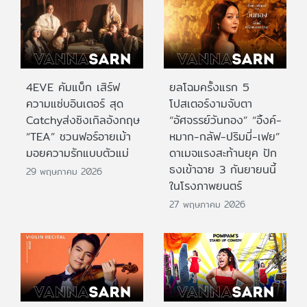
4EVE คัมแบ็ก เสิร์ฟ
ยลโฉมครั้งแรก 5
ความแซ่บอินเตอร์ สุด
โปสเตอร์งามจับตา
Catchyส่งซิงเกิลอังกฤษ
“อัศจรรย์วันทอง” “อิ้งค์-
“TEA” ชวนฟอร์อายเม้า
หมาก-กลัฟ-ปริมมี่-เฟย”
มอยความรักแบบตัวแม่
ดาเมจแรงสะท้านยุค ปัก
ธงเข้าฉาย 3 กันยายนนี้
29 พฤษภาคม 2026
ในโรงภาพยนตร์
27 พฤษภาคม 2026