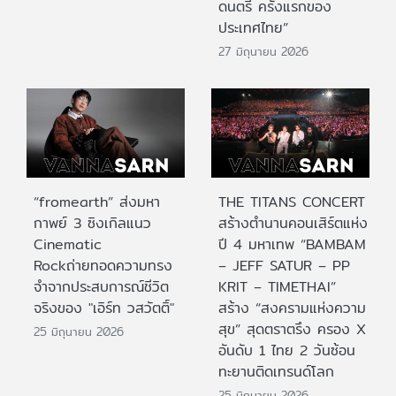
ดนตรี ครั้งแรกของ
ประเทศไทย”
27 มิถุนายน 2026
“fromearth” ส่งมหา
THE TITANS CONCERT
กาพย์ 3 ซิงเกิลแนว
สร้างตำนานคอนเสิร์ตแห่ง
Cinematic
ปี 4 มหาเทพ “BAMBAM
Rockถ่ายทอดความทรง
– JEFF SATUR – PP
จำจากประสบการณ์ชีวิต
KRIT – TIMETHAI”
จริงของ "เอิร์ท วสวัตติ์"
สร้าง “สงครามแห่งความ
สุข” สุดตราตรึง ครอง X
25 มิถุนายน 2026
อันดับ 1 ไทย 2 วันซ้อน
ทะยานติดเทรนด์โลก
25 มิถุนายน 2026