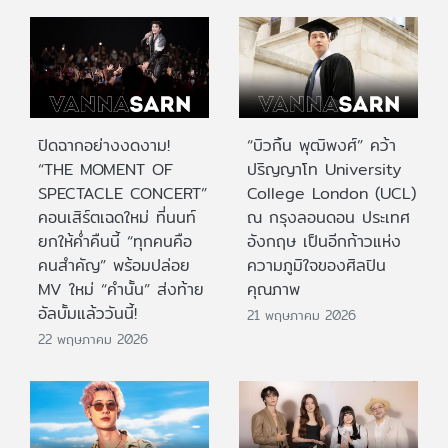
ปิดฉากอย่างงดงาม!
“บิวกิ้น พุฒิพงศ์” คว้า
“THE MOMENT OF
ปริญญาโท University
SPECTACLE CONCERT”
College London (UCL)
คอนเสิร์ตเฉดใหม่ ที่นนท์
ณ กรุงลอนดอน ประเทศ
ยกให้ค่ำคืนนี้ “ทุกคนคือ
อังกฤษ เป็นอีกก้าวแห่ง
คนสำคัญ” พร้อมปล่อย
ความภูมิใจของศิลปิน
MV ใหม่ “คำนั้น” ส่งท้าย
คุณภาพ
อัลบั้มแล้ววันนี้!
21 พฤษภาคม 2026
22 พฤษภาคม 2026