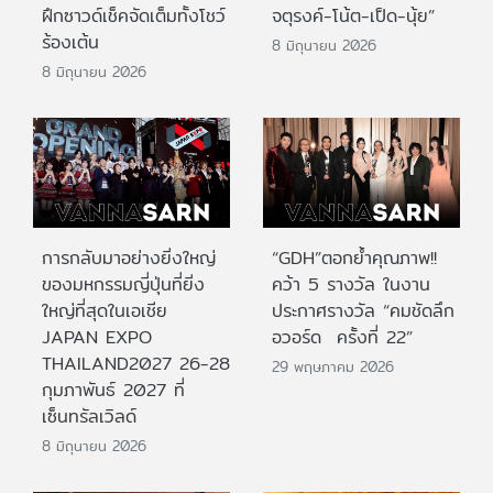
ฝึกซาวด์เช็คจัดเต็มทั้งโชว์
จตุรงค์-โน้ต-เป็ด-นุ้ย”
ร้องเต้น
8 มิถุนายน 2026
8 มิถุนายน 2026
การกลับมาอย่างยิ่งใหญ่
“GDH”ตอกย้ำคุณภาพ!!
ของมหกรรมญี่ปุ่นที่ยิ่ง
คว้า 5 รางวัล ในงาน
ใหญ่ที่สุดในเอเชีย
ประกาศรางวัล “คมชัดลึก
JAPAN EXPO
อวอร์ด ครั้งที่ 22”
THAILAND2027 26-28
29 พฤษภาคม 2026
กุมภาพันธ์ 2027 ที่
เซ็นทรัลเวิลด์
8 มิถุนายน 2026