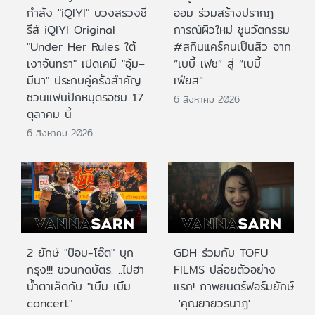
กำลัง "iQIYI" บวงสรวงซี
ออม ร่วมสร้างปรากฎ
รีส์ iQIYI Original
การณ์ผิวใหม่ ชูนวัตกรรม
"Under Her Rules ใต้
#สกินแคร์คนเป็นสิว จาก
เงาจันทรา" เปิดเคมี "อุ้ม–
“เบบี้ เฟซ” สู่ “เบบี้
มีนา" ประกบคู่ครั้งสำคัญ
เฟียส”
ชวนแฟนปักหมุดรอชม 17
6 สิงหาคม 2026
ตุลาคม นี้
6 สิงหาคม 2026
2 ยักษ์ "ป๊อบ-โอ๊ต" บุก
GDH ร่วมกับ TOFU
กรุง!!! ชวนกดบัตร. ..ไปฮา
FILMS ปล่อยตัวอย่าง
น้ำตาเล็ดกับ "เบิ้ม เบิ้ม
แรก! ภาพยนตร์ฟอร์มยักษ์
concert"
'คุณยายวรนาฏ'