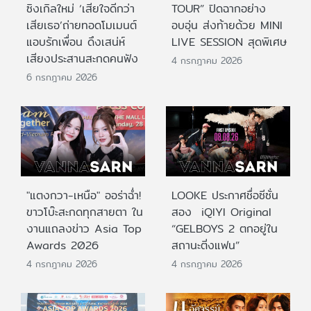
ซิงเกิลใหม่ ‘เสียใจดีกว่า
TOUR” ปิดฉากอย่าง
เสียเธอ’ถ่ายทอดโมเมนต์
อบอุ่น ส่งท้ายด้วย MINI
แอบรักเพื่อน ดึงเสน่ห์
LIVE SESSION สุดพิเศษ
เสียงประสานสะกดคนฟัง
4 กรกฎาคม 2026
6 กรกฎาคม 2026
"แตงกวา-เหนือ" ออร่าฉ่ำ!
LOOKE ประกาศชื่อซีซั่น
ขาวโบ๊ะสะกดทุกสายตา ใน
สอง iQIYI Original
งานแถลงข่าว Asia Top
“GELBOYS 2 ตกอยู่ใน
Awards 2026
สถานะติ่งแฟน”
4 กรกฎาคม 2026
4 กรกฎาคม 2026