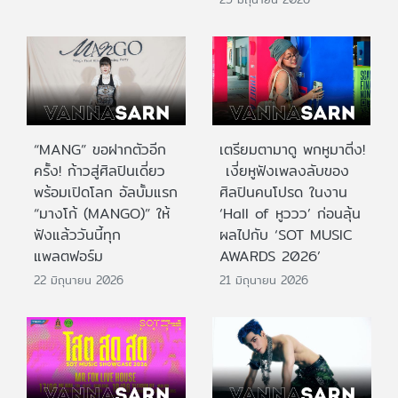
“MANG” ขอฝากตัวอีก
เตรียมตามาดู พกหูมาติ่ง!
ครั้ง! ก้าวสู่ศิลปินเดี่ยว
เงี่ยหูฟังเพลงลับของ
พร้อมเปิดโลก อัลบั้มแรก
ศิลปินคนโปรด ในงาน
“มางโก้ (MANGO)” ให้
‘Hall of หูววว’ ก่อนลุ้น
ฟังแล้ววันนี้ทุก
ผลไปกับ ‘SOT MUSIC
แพลตฟอร์ม
AWARDS 2026’
22 มิถุนายน 2026
21 มิถุนายน 2026