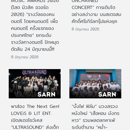
MUSIC AWARDS 2026
UNCHAINED
(โสต มิวสิค อวอร์ด
CONCERT” การเติบโต
2026) “รางวัลของคน
อย่างสง่างาม บนสเตจสม
ดนตรี โดยคนดนตรี เพื่อ
ศักดิ์ศรีเกิร์ลกรุ๊ปแห่งยุค
คนดนตรี ครั้งแรกของ
8 มิถุนายน 2026
ประเทศไทย” ยกระดับ
รางวัลทางดนตรี ปักหมุด
ตัดสิน 24 มิถุนายนนี้!!!
8 มิถุนายน 2026
พาส่อง The Next Gen!
“บั้งไฟ ฟิล์ม” บวงสรวง
LOVEiS & LIT ENT.
หนังใหม่ “เสือหอน มังกร
เปิดสเตจโชว์เคส
หาว” รวมพลตลกคาเฟ่
“ULTRASOUND” ส่งเด็ก
ระดับตำนาน “หม่ำ-