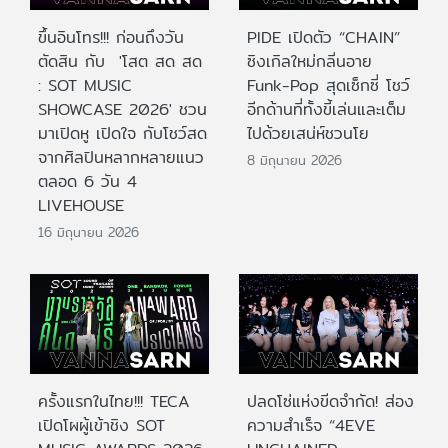
ขึ้นอินโทร!!! ก่อนถึงวัน
PIDE เปิดตัว “CHAIN”
ตัดสิน กับ 'โสต สด สด
ซิงเกิลใหม่กลิ่นอาย
: SOT MUSIC
Funk-Pop สุดเซ็กซี่ โชว์
SHOWCASE 2026' ชวน
อีกด้านที่ทั้งขี้เล่นและเต็ม
มาเปิดหู เปิดใจ กับโชว์สด
ไปด้วยเสน่ห์ชวนโย
จากศิลปินหลากหลายแนว
8 มิถุนายน 2026
ตลอด 6 วัน 4
LIVEHOUSE
16 มิถุนายน 2026
ครั้งแรกในไทย!!! TECA
ปลดโซ่แห่งขีดจำกัด! ส่อง
เปิดโผผู้เข้าชิง SOT
ความสำเร็จ “4EVE