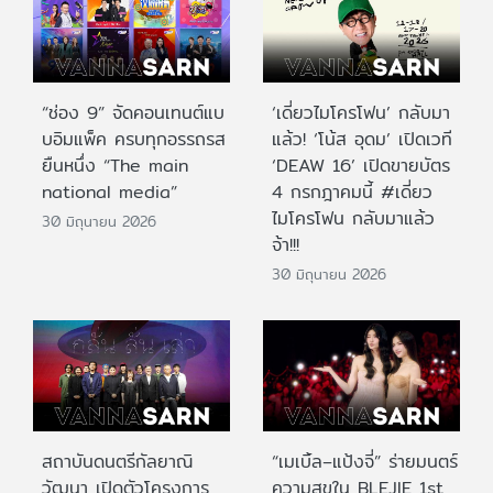
“ช่อง 9” จัดคอนเทนต์แบ
‘เดี่ยวไมโครโฟน’ กลับมา
บอิมแพ็ค ครบทุกอรรถรส
แล้ว! ‘โน้ส อุดม’ เปิดเวที
ยืนหนึ่ง “The main
‘DEAW 16’ เปิดขายบัตร
national media”
4 กรกฎาคมนี้ #เดี่ยว
ไมโครโฟน กลับมาแล้ว
30 มิถุนายน 2026
จ้า!!!
30 มิถุนายน 2026
สถาบันดนตรีกัลยาณิ
“เมเบิ้ล–แป้งจี่” ร่ายมนตร์
วัฒนา เปิดตัวโครงการ
ความสุขใน BLEJIE 1st