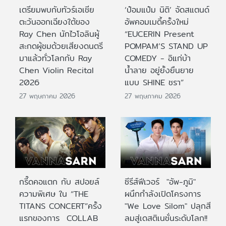
เตรียมพบกับทัวร์เอเชีย
‘ป๋อมแป๋ม นิติ’ จัดสแตนด์
ตะวันออกเฉียงใต้ของ
อัพคอมเมดี้ครั้งใหม่
Ray Chen นักไวโอลินผู้
“EUCERIN Present
สะกดผู้ชมด้วยเสียงดนตรี
POMPAM’S STAND UP
มาแล้วทั่วโลกกับ Ray
COMEDY - อิแก่บ้า
Chen Violin Recital
น้ำลาย อยู่ยั้งยืนยาย
2026
แบบ SHINE ชรา”
27 พฤษภาคม 2026
27 พฤษภาคม 2026
กรี๊ดคอแตก กับ สปอยล์
ซีรีส์ฟีเวอร์ "อัพ-ภูมิ"
ความพิเศษ ใน “THE
ผนึกกำลังเปิดโครงการ
TITANS CONCERT”ครั้ง
"We Love Silom" ปลุกสี
แรกของการ COLLAB
ลมสู่เดสติเนชั่นระดับโลก!!