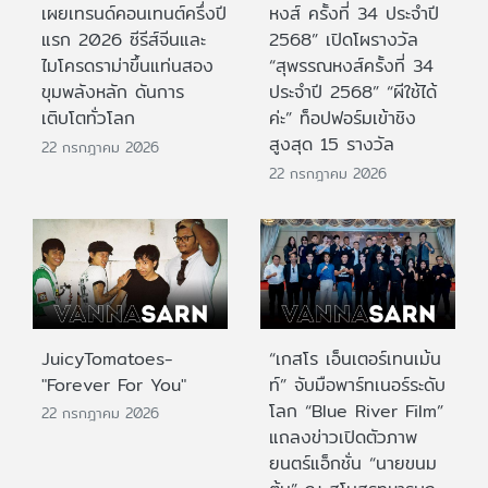
เผยเทรนด์คอนเทนต์ครึ่งปี
หงส์ ครั้งที่ 34 ประจำปี
แรก 2026 ซีรีส์จีนและ
2568” เปิดโผรางวัล
ไมโครดราม่าขึ้นแท่นสอง
“สุพรรณหงส์ครั้งที่ 34
ขุมพลังหลัก ดันการ
ประจำปี 2568” “ผีใช้ได้
เติบโตทั่วโลก
ค่ะ” ท็อปฟอร์มเข้าชิง
สูงสุด 15 รางวัล
22 กรกฎาคม 2026
22 กรกฎาคม 2026
JuicyTomatoes-
“เกสโร เอ็นเตอร์เทนเม้น
"Forever For You"
ท์” จับมือพาร์ทเนอร์ระดับ
โลก “Blue River Film”
22 กรกฎาคม 2026
แถลงข่าวเปิดตัวภาพ
ยนตร์แอ็กชั่น “นายขนม