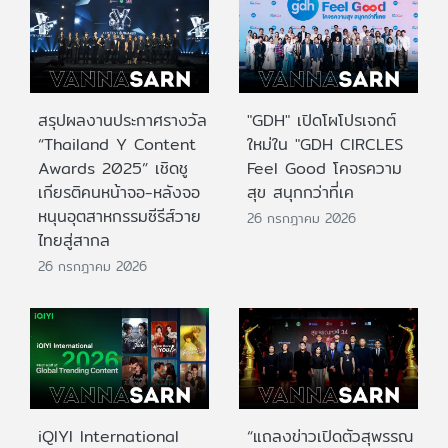
สรุปผลงานประกาศรางวัล
"GDH" เปิดโผโปรเจกต์
“Thailand Y Content
ใหม่ใน "GDH CIRCLES
Awards 2025” เชิดชู
Feel Good โคจรความ
เกียรติคนหน้าจอ-หลังจอ
สุข สนุกกว่าที่เค
หนุนอุตสาหกรรมซีรีส์วาย
26 กรกฎาคม 2026
ไทยสู่สากล
26 กรกฎาคม 2026
iQIYI International
“แถลงข่าวเปิดตัวสุพรรณ