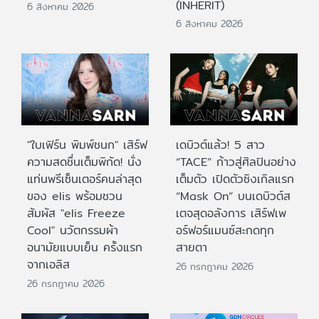
(INHERIT)
6 สิงหาคม 2026
6 สิงหาคม 2026
"ใบเฟิร์น พิมพ์ชนก" เสิร์ฟ
เดบิวต์แล้ว! 5 สาว
ความสดชื่นเต็มพิกัด! นั่ง
“TACE” ก้าวสู่ศิลปินอย่าง
แท่นพรีเซ็นเตอร์คนล่าสุด
เต็มตัว เปิดตัวซิงเกิลแรก
ของ elis พร้อมชวน
“Mask On” บนเดบิวต์ส
สัมผัส "elis Freeze
เตจสุดอลังการ เสิร์ฟเพ
Cool" นวัตกรรมผ้า
อร์ฟอร์แมนซ์สะกดทุก
อนามัยแบบเย็น ครั้งแรก
สายตา
จากเอลิส
26 กรกฎาคม 2026
26 กรกฎาคม 2026