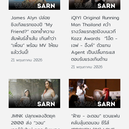
James Alyn ปล่อย
iQIYI Original Running
ซิงเกิลแรกของปี “My
Man Thailand คว้า
Friend?” ตอกย้ำความ
รางวัลแรกสุดปังบนเวที
สัมพันธ์ล้ำเส้น เกินคำว่า
Kazz Awards “โอ๊ต -
“เพื่อน” พร้อม MV ให้ชม
เจฟ - อิ้งค์” ตัวแทน
แล้ววันนี้!
Agent เป็นปลื้มกระแส
ตอบรับแรงเกินต้าน
21 พฤษภาคม 2026
21 พฤษภาคม 2026
JMNK ปลุกเพลงฮิตยุค
“ฝ้าย - อะตอม” ชวนแฟน
2000 ส่ง “วอน”
คลับลุ้นตอนจบ ซีรีส์