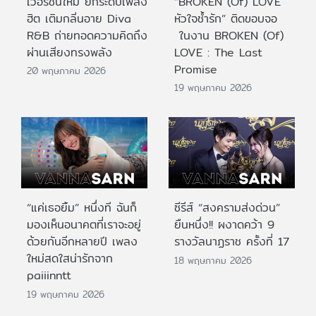
เวอร์ชันใหม่ ยกระดับเพลง
“BROKEN (Of) LOVE
ฮิต เติมกลิ่นอาย Diva
หัวใจช้ำรัก” ติดขอบจอ
R&B ถ่ายทอดความคิดถึง
ในงาน BROKEN (Of)
ผ่านเสียงทรงพลัง
LOVE : The Last
Promise
20 พฤษภาคม 2026
19 พฤษภาคม 2026
“แค่เธอยิ้ม” หนึ่งที ฉันก็
ซีรีส์ “สงครามส่งด่วน”
มองเห็นอนาคตที่เราจะอยู่
ยืนหนึ่ง!! ผงาดคว้า 9
ด้วยกันอีกหลายปี เพลง
รางวัลนาฏราช ครั้งที่ 17
ใหม่สดใสน่ารักจาก
18 พฤษภาคม 2026
paiiinntt
19 พฤษภาคม 2026