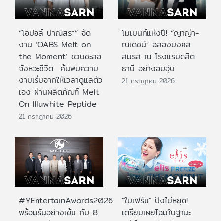
“โอปอล์ ปาณิสรา” จัด
โมเมนท์แห่งปี! “ญาญ่า-
งาน ‘OABS Melt on
ณเดชน์” ฉลองมงคล
the Moment’ ชวนชะลอ
สมรส ณ โรงแรมดุสิต
จังหวะชีวิต ค้นพบความ
ธานี อย่างอบอุ่น
งามเริ่มจากให้เวลาดูแลตัว
21 กรกฎาคม 2026
เอง ผ่านผลิตภัณฑ์ Melt
On Illuwhite Peptide
21 กรกฎาคม 2026
#YEntertainAwards2026
"ใบเฟิร์น" ปังไม่หยุด!
พร้อมรันอย่างเข้ม กับ 8
เตรียมเผยโฉมในฐานะ