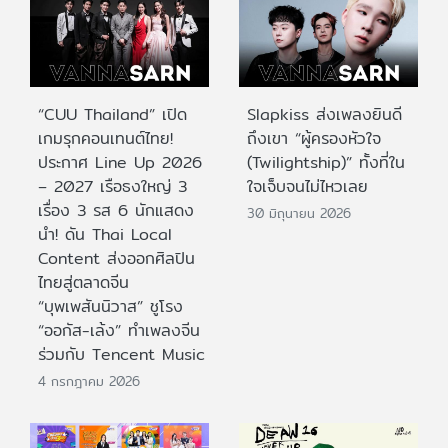
“CUU Thailand” เปิด
Slapkiss ส่งเพลงยินดี
เกมรุกคอนเทนต์ไทย!
ถึงเขา “ผู้ครองหัวใจ
ประกาศ Line Up 2026
(Twilightship)” ทั้งที่ใน
– 2027 เรือธงใหญ่ 3
ใจเจ็บจนไม่ไหวเลย
เรื่อง 3 รส 6 นักแสดง
30 มิถุนายน 2026
นำ! ดัน Thai Local
Content ส่งออกศิลปิน
ไทยสู่ตลาดจีน
“บุพเพสันนิวาส” ชูโรง
“ออกัส-เล้ง” ทำเพลงจีน
ร่วมกับ Tencent Music
4 กรกฎาคม 2026