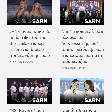
JMNK ส่งซิงเกิลใหม่ ‘ไม่
"ล่าม" ภาพยนตร์สร้างจาก
คิดถึงเท่าไหร่ (behind
เรื่องจริงของ
the smile)’ถ่ายทอด
"เบญจวรรณ ภูมิแสน"
อารมณ์ผ่านเสียงร้อง
เปิดกาล่าพรีเมียร์สุดอบอุ่น
ภายใต้รอยยิ้มที่ถูกซ่อนไว้
ถ่ายทอดพลังของภาษา...ที่
เปลี่ยนชีวิตผู้คน
6 สิงหาคม 2026
6 สิงหาคม 2026
"MGI Beyond" ผนึก
“สมูทอี” เปิดตัว หลิง-