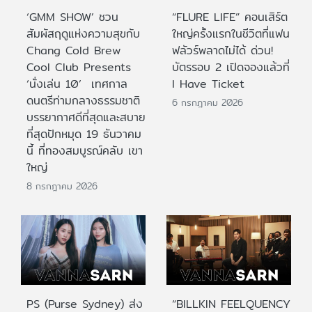
‘GMM SHOW’ ชวน
“FLURE LIFE” คอนเสิร์ต
สัมผัสฤดูแห่งความสุขกับ
ใหญ่ครั้งแรกในชีวิตที่แฟน
Chang Cold Brew
ฟลัวร์พลาดไม่ได้ ด่วน!
Cool Club Presents
บัตรรอบ 2 เปิดจองแล้วที่
‘นั่งเล่น 10’ เทศกาล
I Have Ticket
ดนตรีท่ามกลางธรรมชาติ
6 กรกฎาคม 2026
บรรยากาศดีที่สุดและสบาย
ที่สุดปักหมุด 19 ธันวาคม
นี้ ที่ทองสมบูรณ์คลับ เขา
ใหญ่
8 กรกฎาคม 2026
PS (Purse Sydney) ส่ง
“BILLKIN FEELQUENCY