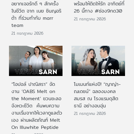
อยากเจอรักดี ๆ สักครั้ง
พร้อมให้ติดให้รัก อาทิตย์ที่
ในชีวิต จาก เนย ซินญอริ
26 นี้ทาง #ช่อง9กด30
ต้า ที่ร่วมทำกับ marr
21 กรกฎาคม 2026
team
21 กรกฎาคม 2026
“โอปอล์ ปาณิสรา” จัด
โมเมนท์แห่งปี! “ญาญ่า-
งาน ‘OABS Melt on
ณเดชน์” ฉลองมงคล
the Moment’ ชวนชะลอ
สมรส ณ โรงแรมดุสิต
จังหวะชีวิต ค้นพบความ
ธานี อย่างอบอุ่น
งามเริ่มจากให้เวลาดูแลตัว
21 กรกฎาคม 2026
เอง ผ่านผลิตภัณฑ์ Melt
On Illuwhite Peptide