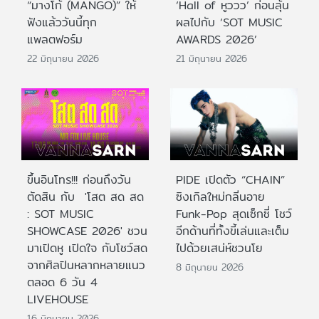
“มางโก้ (MANGO)” ให้
‘Hall of หูววว’ ก่อนลุ้น
ฟังแล้ววันนี้ทุก
ผลไปกับ ‘SOT MUSIC
แพลตฟอร์ม
AWARDS 2026’
22 มิถุนายน 2026
21 มิถุนายน 2026
ขึ้นอินโทร!!! ก่อนถึงวัน
PIDE เปิดตัว “CHAIN”
ตัดสิน กับ 'โสต สด สด
ซิงเกิลใหม่กลิ่นอาย
: SOT MUSIC
Funk-Pop สุดเซ็กซี่ โชว์
SHOWCASE 2026' ชวน
อีกด้านที่ทั้งขี้เล่นและเต็ม
มาเปิดหู เปิดใจ กับโชว์สด
ไปด้วยเสน่ห์ชวนโย
จากศิลปินหลากหลายแนว
8 มิถุนายน 2026
ตลอด 6 วัน 4
LIVEHOUSE
16 มิถุนายน 2026