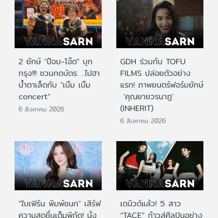
2 ยักษ์ "ป๊อบ-โอ๊ต" บุก
GDH ร่วมกับ TOFU
กรุง!!! ชวนกดบัตร. ..ไปฮา
FILMS ปล่อยตัวอย่าง
น้ำตาเล็ดกับ "เบิ้ม เบิ้ม
แรก! ภาพยนตร์ฟอร์มยักษ์
concert"
'คุณยายวรนาฏ'
(INHERIT)
6 สิงหาคม 2026
6 สิงหาคม 2026
"ใบเฟิร์น พิมพ์ชนก" เสิร์ฟ
เดบิวต์แล้ว! 5 สาว
ความสดชื่นเต็มพิกัด! นั่ง
“TACE” ก้าวสู่ศิลปินอย่าง