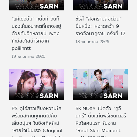
“แค่เธอยิ้ม” หนึ่งที ฉันก็
ซีรีส์ “สงครามส่งด่วน”
มองเห็นอนาคตที่เราจะอยู่
ยืนหนึ่ง!! ผงาดคว้า 9
ด้วยกันอีกหลายปี เพลง
รางวัลนาฏราช ครั้งที่ 17
ใหม่สดใสน่ารักจาก
18 พฤษภาคม 2026
paiiinntt
19 พฤษภาคม 2026
PS ดูโอ้สาวเสียงหวานใส
SKINOXY เปิดตัว “ภูวิ
พร้อมสะกดทุกคนไปกับ
นทร์” นั่งแท่นพรีเซนเตอร์
เสียงนุ่มๆ ในซิงเกิลใหม่
ผิวใสคนแรก ในงาน
“หายใจเป็นเธอ (Original
“Real Skin Moment