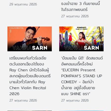
ธงเข้าฉาย 3 กันยายนนี้
29 พฤษภาคม 2026
ในโรงภาพยนตร์
27 พฤษภาคม 2026
เตรียมพบกับทัวร์เอเชีย
‘ป๋อมแป๋ม นิติ’ จัดสแตนด์
ตะวันออกเฉียงใต้ของ
อัพคอมเมดี้ครั้งใหม่
Ray Chen นักไวโอลินผู้
“EUCERIN Present
สะกดผู้ชมด้วยเสียงดนตรี
POMPAM’S STAND UP
มาแล้วทั่วโลกกับ Ray
COMEDY - อิแก่บ้า
Chen Violin Recital
น้ำลาย อยู่ยั้งยืนยาย
2026
แบบ SHINE ชรา”
27 พฤษภาคม 2026
27 พฤษภาคม 2026