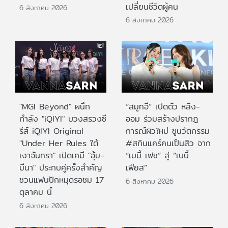
เปลี่ยนชีวิตผู้คน
6 สิงหาคม 2026
6 สิงหาคม 2026
"MGI Beyond" ผนึก
“สมูทอี” เปิดตัว หลิง-
กำลัง "iQIYI" บวงสรวงซี
ออม ร่วมสร้างปรากฎ
รีส์ iQIYI Original
การณ์ผิวใหม่ ชูนวัตกรรม
"Under Her Rules ใต้
#สกินแคร์คนเป็นสิว จาก
เงาจันทรา" เปิดเคมี "อุ้ม–
“เบบี้ เฟซ” สู่ “เบบี้
มีนา" ประกบคู่ครั้งสำคัญ
เฟียส”
ชวนแฟนปักหมุดรอชม 17
6 สิงหาคม 2026
ตุลาคม นี้
6 สิงหาคม 2026