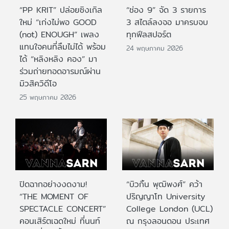
“PP KRIT” ปล่อยซิงเกิล
“ช่อง 9” จัด 3 รายการ
ใหม่ “เก่งไม่พอ GOOD
3 สไตล์ลงจอ มาครบจบ
(not) ENOUGH” เพลง
ทุกฟีลสปอร์ต
แทนใจคนที่ลืมไม่ได้ พร้อม
24 พฤษภาคม 2026
ได้ “หลิงหลิง คอง” มา
ร่วมถ่ายทอดอารมณ์ผ่าน
มิวสิควิดีโอ
25 พฤษภาคม 2026
ปิดฉากอย่างงดงาม!
“บิวกิ้น พุฒิพงศ์” คว้า
“THE MOMENT OF
ปริญญาโท University
SPECTACLE CONCERT”
College London (UCL)
คอนเสิร์ตเฉดใหม่ ที่นนท์
ณ กรุงลอนดอน ประเทศ