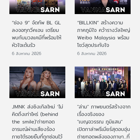
“ช่อง 9” จัดทัพ BL GL
“BILLKIN” สร้างความ
ลงจอทุกวีคเอน เตรียม
ภาคภูมิใจ คว้ารางวัลใหญ่
พบกับมวลเคมีที่พร้อมให้
Weibo Malaysia พร้อม
หัวใจเต้นรัว
โชว์สุดประทับใจ
6 สิงหาคม 2026
6 สิงหาคม 2026
JMNK ส่งซิงเกิลใหม่ ‘ไม่
"ล่าม" ภาพยนตร์สร้างจาก
คิดถึงเท่าไหร่ (behind
เรื่องจริงของ
the smile)’ถ่ายทอด
"เบญจวรรณ ภูมิแสน"
อารมณ์ผ่านเสียงร้อง
เปิดกาล่าพรีเมียร์สุดอบอุ่น
ภายใต้รอยยิ้มที่ถูกซ่อนไว้
ถ่ายทอดพลังของภาษา...ที่