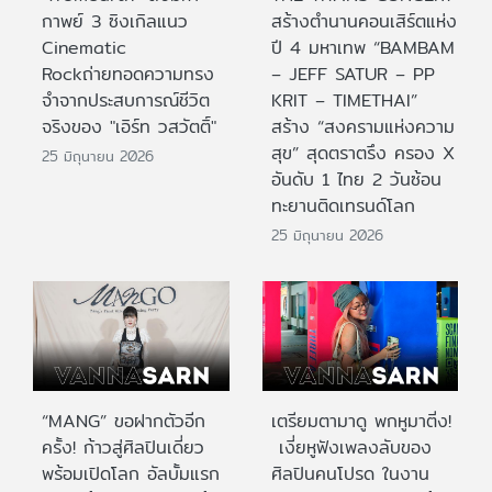
กาพย์ 3 ซิงเกิลแนว
สร้างตำนานคอนเสิร์ตแห่ง
Cinematic
ปี 4 มหาเทพ “BAMBAM
Rockถ่ายทอดความทรง
– JEFF SATUR – PP
จำจากประสบการณ์ชีวิต
KRIT – TIMETHAI”
จริงของ "เอิร์ท วสวัตติ์"
สร้าง “สงครามแห่งความ
สุข” สุดตราตรึง ครอง X
25 มิถุนายน 2026
อันดับ 1 ไทย 2 วันซ้อน
ทะยานติดเทรนด์โลก
25 มิถุนายน 2026
“MANG” ขอฝากตัวอีก
เตรียมตามาดู พกหูมาติ่ง!
ครั้ง! ก้าวสู่ศิลปินเดี่ยว
เงี่ยหูฟังเพลงลับของ
พร้อมเปิดโลก อัลบั้มแรก
ศิลปินคนโปรด ในงาน