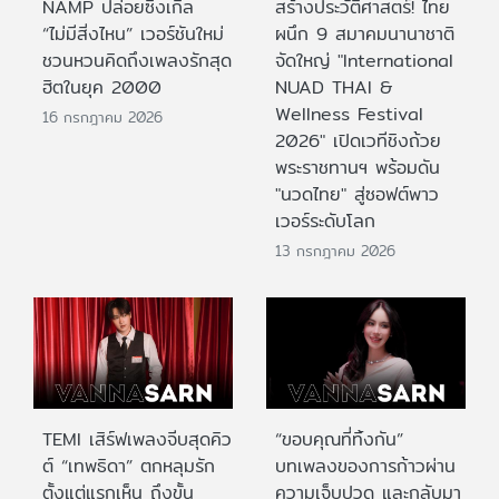
NAMP ปล่อยซิงเกิล
สร้างประวัติศาสตร์! ไทย
“ไม่มีสิ่งไหน” เวอร์ชันใหม่
ผนึก 9 สมาคมนานาชาติ
ชวนหวนคิดถึงเพลงรักสุด
จัดใหญ่ "International
ฮิตในยุค 2000
NUAD THAI &
Wellness Festival
16 กรกฎาคม 2026
2026" เปิดเวทีชิงถ้วย
พระราชทานฯ พร้อมดัน
"นวดไทย" สู่ซอฟต์พาว
เวอร์ระดับโลก
13 กรกฎาคม 2026
TEMI เสิร์ฟเพลงจีบสุดคิว
“ขอบคุณที่ทิ้งกัน”
ต์ “เทพธิดา” ตกหลุมรัก
บทเพลงของการก้าวผ่าน
ตั้งแต่แรกเห็น ถึงขั้น
ความเจ็บปวด และกลับมา