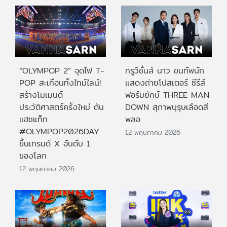
“OLYMPOP 2” จุดไฟ T-
ทรูวิชั่นส์ นาว ขนทัพนัก
POP สะเทือนทั้งไทม์ไลน์!
แสดงถ่ายโปสเตอร์ ซีรีส์
สร้างโมเมนต์
ฟอร์มยักษ์ THREE MAN
ประวัติศาสตร์ครั้งใหม่ ดัน
DOWN สุภาพบุรุษเลือดสี
แฮชแท็ก
พลอ
#OLYMPOP2026DAY
12 พฤษภาคม 2026
ขึ้นเทรนด์ X อันดับ 1
ของโลก
12 พฤษภาคม 2026