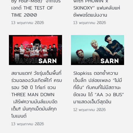
by Four-Mod)” จากโปร
with PHUWIN x
เจกต์ THE TEST OF
SKINOXY” แฟนคลับแห่
TIME 2000
ซัพพอร์ตแน่นงาน
13 พฤษภาคม 2026
13 พฤษภาคม 2026
สยามแตก! วัยรุ่นเต็มพื้นที่
Slapkiss ตอกย้ำความ
ร่วมฉลองวันเกิดพี่โก๋ ครบ
เจ็บลึก ปล่อยเพลง “ไม่มี
รอบ 50 ปี โก๋แก่ ชวน
ที่ยืน” กับคนที่ไม่มีสถานะ
THREE MAN DOWN
ชัดเจน ได้ “AA วง BUS”
เสิร์ฟความมันส์แบบจัด
มาแสดงเอ็มวีสุดอิน
เต็ม!! มันทุกเม็ดมันส์ทุก
12 พฤษภาคม 2026
โมเมนต์
13 พฤษภาคม 2026