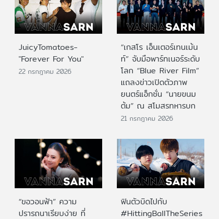
JuicyTomatoes-
“เกสโร เอ็นเตอร์เทนเม้น
"Forever For You"
ท์” จับมือพาร์ทเนอร์ระดับ
โลก “Blue River Film”
22 กรกฎาคม 2026
แถลงข่าวเปิดตัวภาพ
ยนตร์แอ็กชั่น “นายขนม
ต้ม” ณ สโมสรทหารบก
21 กรกฎาคม 2026
“ขอวอนฟ้า” ความ
ฟินตัวบิดไปกับ
ปรารถนาเรียบง่าย ที่
#HittingBallTheSeries