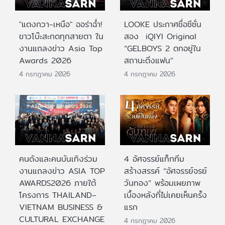
"แตงกวา-เหนือ" ออร่าฉ่ำ!
LOOKE ประกาศชื่อซีซั่น
ขาวโบ๊ะสะกดทุกสายตา ใน
สอง iQIYI Original
งานแถลงข่าว Asia Top
“GELBOYS 2 ตกอยู่ใน
Awards 2026
สถานะติ่งแฟน”
4 กรกฎาคม 2026
4 กรกฎาคม 2026
คนดังและคนบันเทิงร่วม
4 อัศจรรย์แท็กทีม
งานแถลงข่าว ASIA TOP
สร้างสรรค์ “อัศจรรย์จรย์
AWARDS2026 ภายใต้
วันทอง” พร้อมเผยภาพ
โครงการ THAILAND–
เบื้องหลังที่ไม่เคยเห็นครั้ง
VIETNAM BUSINESS &
แรก
CULTURAL EXCHANGE
4 กรกฎาคม 2026