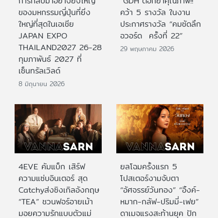
การกลับมาอย่างยิ่งใหญ่
“GDH”ตอกย้ำคุณภาพ!!
ของมหกรรมญี่ปุ่นที่ยิ่ง
คว้า 5 รางวัล ในงาน
ใหญ่ที่สุดในเอเชีย
ประกาศรางวัล “คมชัดลึก
JAPAN EXPO
อวอร์ด ครั้งที่ 22”
THAILAND2027 26-28
29 พฤษภาคม 2026
กุมภาพันธ์ 2027 ที่
เซ็นทรัลเวิลด์
8 มิถุนายน 2026
4EVE คัมแบ็ก เสิร์ฟ
ยลโฉมครั้งแรก 5
ความแซ่บอินเตอร์ สุด
โปสเตอร์งามจับตา
Catchyส่งซิงเกิลอังกฤษ
“อัศจรรย์วันทอง” “อิ้งค์-
“TEA” ชวนฟอร์อายเม้า
หมาก-กลัฟ-ปริมมี่-เฟย”
มอยความรักแบบตัวแม่
ดาเมจแรงสะท้านยุค ปัก