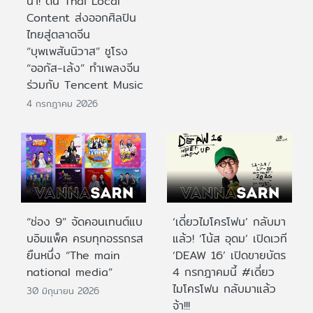
นำ! ดัน Thai Local
Content ส่งออกศิลปิน
ไทยสู่ตลาดจีน
“บุพเพสันนิวาส” ชูโรง
“ออกัส-เล้ง” ทำเพลงจีน
ร่วมกับ Tencent Music
4 กรกฎาคม 2026
“ช่อง 9” จัดคอนเทนต์แบ
‘เดี่ยวไมโครโฟน’ กลับมา
บอิมแพ็ค ครบทุกอรรถรส
แล้ว! ‘โน้ส อุดม’ เปิดเวที
ยืนหนึ่ง “The main
‘DEAW 16’ เปิดขายบัตร
national media”
4 กรกฎาคมนี้ #เดี่ยว
ไมโครโฟน กลับมาแล้ว
30 มิถุนายน 2026
จ้า!!!