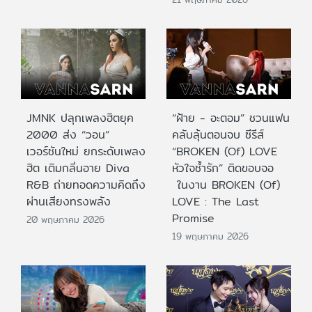
JMNK ปลุกเพลงฮิตยุค
“ฝ้าย - อะตอม” ชวนแฟน
2000 ส่ง “วอน”
คลับลุ้นตอนจบ ซีรีส์
เวอร์ชันใหม่ ยกระดับเพลง
“BROKEN (Of) LOVE
ฮิต เติมกลิ่นอาย Diva
หัวใจช้ำรัก” ติดขอบจอ
R&B ถ่ายทอดความคิดถึง
ในงาน BROKEN (Of)
ผ่านเสียงทรงพลัง
LOVE : The Last
Promise
20 พฤษภาคม 2026
19 พฤษภาคม 2026