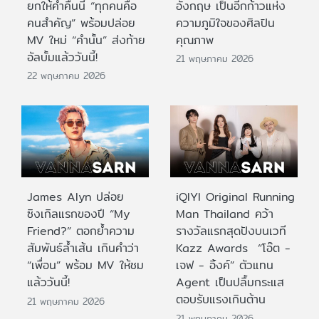
ยกให้ค่ำคืนนี้ “ทุกคนคือ
อังกฤษ เป็นอีกก้าวแห่ง
คนสำคัญ” พร้อมปล่อย
ความภูมิใจของศิลปิน
MV ใหม่ “คำนั้น” ส่งท้าย
คุณภาพ
อัลบั้มแล้ววันนี้!
21 พฤษภาคม 2026
22 พฤษภาคม 2026
James Alyn ปล่อย
iQIYI Original Running
ซิงเกิลแรกของปี “My
Man Thailand คว้า
Friend?” ตอกย้ำความ
รางวัลแรกสุดปังบนเวที
สัมพันธ์ล้ำเส้น เกินคำว่า
Kazz Awards “โอ๊ต -
“เพื่อน” พร้อม MV ให้ชม
เจฟ - อิ้งค์” ตัวแทน
แล้ววันนี้!
Agent เป็นปลื้มกระแส
ตอบรับแรงเกินต้าน
21 พฤษภาคม 2026
21 พฤษภาคม 2026