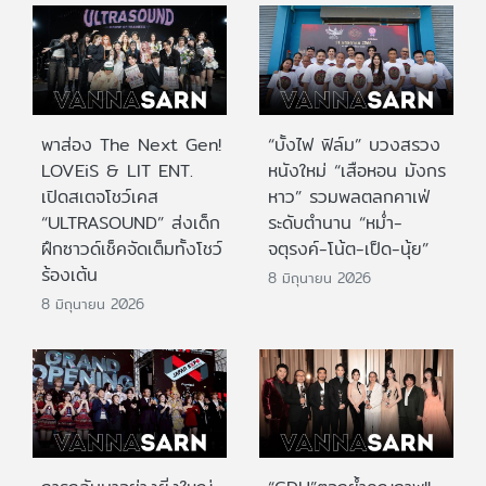
พาส่อง The Next Gen!
“บั้งไฟ ฟิล์ม” บวงสรวง
LOVEiS & LIT ENT.
หนังใหม่ “เสือหอน มังกร
เปิดสเตจโชว์เคส
หาว” รวมพลตลกคาเฟ่
“ULTRASOUND” ส่งเด็ก
ระดับตำนาน “หม่ำ-
ฝึกซาวด์เช็คจัดเต็มทั้งโชว์
จตุรงค์-โน้ต-เป็ด-นุ้ย”
ร้องเต้น
8 มิถุนายน 2026
8 มิถุนายน 2026