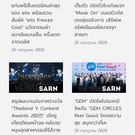
แท่นพรีเซ็นเตอร์คนล่าสุด
เต็มตัว เปิดตัวซิงเกิลแรก
ของ elis พร้อมชวน
“Mask On” บนเดบิวต์ส
สัมผัส "elis Freeze
เตจสุดอลังการ เสิร์ฟเพ
Cool" นวัตกรรมผ้า
อร์ฟอร์แมนซ์สะกดทุก
อนามัยแบบเย็น ครั้งแรก
สายตา
จากเอลิส
26 กรกฎาคม 2026
26 กรกฎาคม 2026
สรุปผลงานประกาศรางวัล
"GDH" เปิดโผโปรเจกต์
“Thailand Y Content
ใหม่ใน "GDH CIRCLES
Awards 2025” เชิดชู
Feel Good โคจรความ
เกียรติคนหน้าจอ-หลังจอ
สุข สนุกกว่าที่เค
หนุนอุตสาหกรรมซีรีส์วาย
26 กรกฎาคม 2026