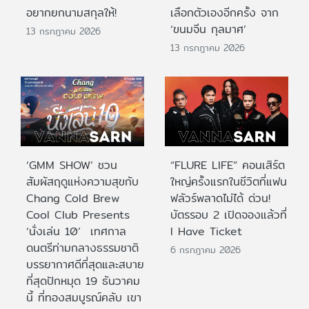
อยากยกนามสกุลให้!
เลือกตัวเองอีกครั้ง จาก
‘ขนมจีน กุลมาศ’
13 กรกฎาคม 2026
13 กรกฎาคม 2026
‘GMM SHOW’ ชวน
“FLURE LIFE” คอนเสิร์ต
สัมผัสฤดูแห่งความสุขกับ
ใหญ่ครั้งแรกในชีวิตที่แฟน
Chang Cold Brew
ฟลัวร์พลาดไม่ได้ ด่วน!
Cool Club Presents
บัตรรอบ 2 เปิดจองแล้วที่
‘นั่งเล่น 10’ เทศกาล
I Have Ticket
ดนตรีท่ามกลางธรรมชาติ
6 กรกฎาคม 2026
บรรยากาศดีที่สุดและสบาย
ที่สุดปักหมุด 19 ธันวาคม
นี้ ที่ทองสมบูรณ์คลับ เขา