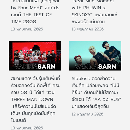
“หายใจเป็นเธอ (Original
“Real Skin Moment
by Four-Mod)” จากโปร
with PHUWIN x
เจกต์ THE TEST OF
SKINOXY” แฟนคลับแห่
TIME 2000
ซัพพอร์ตแน่นงาน
13 พฤษภาคม 2026
13 พฤษภาคม 2026
สยามแตก! วัยรุ่นเต็มพื้นที่
Slapkiss ตอกย้ำความ
ร่วมฉลองวันเกิดพี่โก๋ ครบ
เจ็บลึก ปล่อยเพลง “ไม่มี
รอบ 50 ปี โก๋แก่ ชวน
ที่ยืน” กับคนที่ไม่มีสถานะ
THREE MAN DOWN
ชัดเจน ได้ “AA วง BUS”
เสิร์ฟความมันส์แบบจัด
มาแสดงเอ็มวีสุดอิน
เต็ม!! มันทุกเม็ดมันส์ทุก
12 พฤษภาคม 2026
โมเมนต์
13 พฤษภาคม 2026