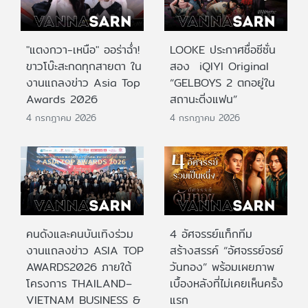
"แตงกวา-เหนือ" ออร่าฉ่ำ!
LOOKE ประกาศชื่อซีซั่น
ขาวโบ๊ะสะกดทุกสายตา ใน
สอง iQIYI Original
งานแถลงข่าว Asia Top
“GELBOYS 2 ตกอยู่ใน
Awards 2026
สถานะติ่งแฟน”
4 กรกฎาคม 2026
4 กรกฎาคม 2026
คนดังและคนบันเทิงร่วม
4 อัศจรรย์แท็กทีม
งานแถลงข่าว ASIA TOP
สร้างสรรค์ “อัศจรรย์จรย์
AWARDS2026 ภายใต้
วันทอง” พร้อมเผยภาพ
โครงการ THAILAND–
เบื้องหลังที่ไม่เคยเห็นครั้ง
VIETNAM BUSINESS &
แรก