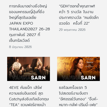
การกลับมาอย่างยิ่งใหญ่
“GDH”ตอกย้ำคุณภาพ!!
ของมหกรรมญี่ปุ่นที่ยิ่ง
คว้า 5 รางวัล ในงาน
ใหญ่ที่สุดในเอเชีย
ประกาศรางวัล “คมชัดลึก
JAPAN EXPO
อวอร์ด ครั้งที่ 22”
THAILAND2027 26-28
29 พฤษภาคม 2026
กุมภาพันธ์ 2027 ที่
เซ็นทรัลเวิลด์
8 มิถุนายน 2026
4EVE คัมแบ็ก เสิร์ฟ
ยลโฉมครั้งแรก 5
ความแซ่บอินเตอร์ สุด
โปสเตอร์งามจับตา
Catchyส่งซิงเกิลอังกฤษ
“อัศจรรย์วันทอง” “อิ้งค์-
“TEA” ชวนฟอร์อายเม้า
หมาก-กลัฟ-ปริมมี่-เฟย”