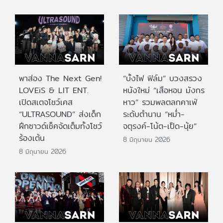
พาส่อง The Next Gen!
“บั้งไฟ ฟิล์ม” บวงสรวง
LOVEiS & LIT ENT.
หนังใหม่ “เสือหอน มังกร
เปิดสเตจโชว์เคส
หาว” รวมพลตลกคาเฟ่
“ULTRASOUND” ส่งเด็ก
ระดับตำนาน “หม่ำ-
ฝึกซาวด์เช็คจัดเต็มทั้งโชว์
จตุรงค์-โน้ต-เป็ด-นุ้ย”
ร้องเต้น
8 มิถุนายน 2026
8 มิถุนายน 2026