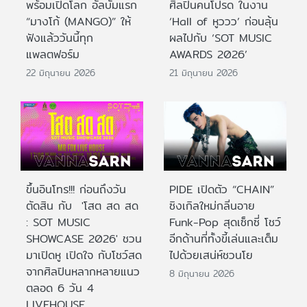
พร้อมเปิดโลก อัลบั้มแรก
ศิลปินคนโปรด ในงาน
“มางโก้ (MANGO)” ให้
‘Hall of หูววว’ ก่อนลุ้น
ฟังแล้ววันนี้ทุก
ผลไปกับ ‘SOT MUSIC
แพลตฟอร์ม
AWARDS 2026’
22 มิถุนายน 2026
21 มิถุนายน 2026
ขึ้นอินโทร!!! ก่อนถึงวัน
PIDE เปิดตัว “CHAIN”
ตัดสิน กับ 'โสต สด สด
ซิงเกิลใหม่กลิ่นอาย
: SOT MUSIC
Funk-Pop สุดเซ็กซี่ โชว์
SHOWCASE 2026' ชวน
อีกด้านที่ทั้งขี้เล่นและเต็ม
มาเปิดหู เปิดใจ กับโชว์สด
ไปด้วยเสน่ห์ชวนโย
จากศิลปินหลากหลายแนว
8 มิถุนายน 2026
ตลอด 6 วัน 4
LIVEHOUSE