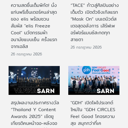
ความสดชื่นเต็มพิกัด! นั่ง
“TACE” ก้าวสู่ศิลปินอย่าง
แท่นพรีเซ็นเตอร์คนล่าสุด
เต็มตัว เปิดตัวซิงเกิลแรก
ของ elis พร้อมชวน
“Mask On” บนเดบิวต์ส
สัมผัส "elis Freeze
เตจสุดอลังการ เสิร์ฟเพ
Cool" นวัตกรรมผ้า
อร์ฟอร์แมนซ์สะกดทุก
อนามัยแบบเย็น ครั้งแรก
สายตา
จากเอลิส
26 กรกฎาคม 2026
26 กรกฎาคม 2026
สรุปผลงานประกาศรางวัล
"GDH" เปิดโผโปรเจกต์
“Thailand Y Content
ใหม่ใน "GDH CIRCLES
Awards 2025” เชิดชู
Feel Good โคจรความ
เกียรติคนหน้าจอ-หลังจอ
สุข สนุกกว่าที่เค