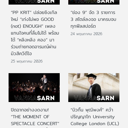
“PP KRIT” ปล่อยซิงเกิล
“ช่อง 9” จัด 3 รายการ
ใหม่ “เก่งไม่พอ GOOD
3 สไตล์ลงจอ มาครบจบ
(not) ENOUGH” เพลง
ทุกฟีลสปอร์ต
แทนใจคนที่ลืมไม่ได้ พร้อม
24 พฤษภาคม 2026
ได้ “หลิงหลิง คอง” มา
ร่วมถ่ายทอดอารมณ์ผ่าน
มิวสิควิดีโอ
25 พฤษภาคม 2026
ปิดฉากอย่างงดงาม!
“บิวกิ้น พุฒิพงศ์” คว้า
“THE MOMENT OF
ปริญญาโท University
SPECTACLE CONCERT”
College London (UCL)