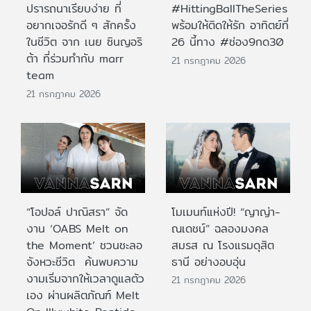
ปรารถนาเรียบง่าย ที่
#HittingBallTheSeries
อยากเจอรักดี ๆ สักครั้ง
พร้อมให้ติดให้รัก อาทิตย์ที่
ในชีวิต จาก เนย ซินญอริ
26 นี้ทาง #ช่อง9กด30
ต้า ที่ร่วมทำกับ marr
21 กรกฎาคม 2026
team
21 กรกฎาคม 2026
“โอปอล์ ปาณิสรา” จัด
โมเมนท์แห่งปี! “ญาญ่า-
งาน ‘OABS Melt on
ณเดชน์” ฉลองมงคล
the Moment’ ชวนชะลอ
สมรส ณ โรงแรมดุสิต
จังหวะชีวิต ค้นพบความ
ธานี อย่างอบอุ่น
งามเริ่มจากให้เวลาดูแลตัว
21 กรกฎาคม 2026
เอง ผ่านผลิตภัณฑ์ Melt