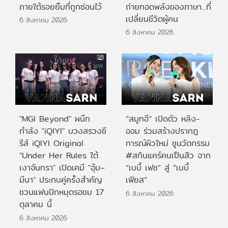
ภายใต้รอยยิ้มที่ถูกซ่อนไว้
ถ่ายทอดพลังของภาษา...ที่
เปลี่ยนชีวิตผู้คน
6 สิงหาคม 2026
6 สิงหาคม 2026
"MGI Beyond" ผนึก
“สมูทอี” เปิดตัว หลิง-
กำลัง "iQIYI" บวงสรวงซี
ออม ร่วมสร้างปรากฎ
รีส์ iQIYI Original
การณ์ผิวใหม่ ชูนวัตกรรม
"Under Her Rules ใต้
#สกินแคร์คนเป็นสิว จาก
เงาจันทรา" เปิดเคมี "อุ้ม–
“เบบี้ เฟซ” สู่ “เบบี้
มีนา" ประกบคู่ครั้งสำคัญ
เฟียส”
ชวนแฟนปักหมุดรอชม 17
6 สิงหาคม 2026
ตุลาคม นี้
6 สิงหาคม 2026