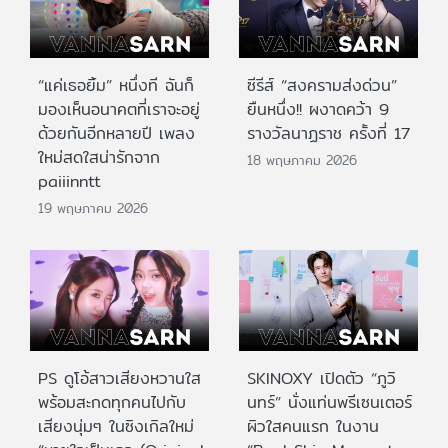
“แค่เธอยิ้ม” หนึ่งที ฉันก็
ซีรีส์ “สงครามส่งด่วน”
มองเห็นอนาคตที่เราจะอยู่
ยืนหนึ่ง!! ผงาดคว้า 9
ด้วยกันอีกหลายปี เพลง
รางวัลนาฏราช ครั้งที่ 17
ใหม่สดใสน่ารักจาก
18 พฤษภาคม 2026
paiiinntt
19 พฤษภาคม 2026
PS ดูโอ้สาวเสียงหวานใส
SKINOXY เปิดตัว “ภูวิ
พร้อมสะกดทุกคนไปกับ
นทร์” นั่งแท่นพรีเซนเตอร์
เสียงนุ่มๆ ในซิงเกิลใหม่
ผิวใสคนแรก ในงาน