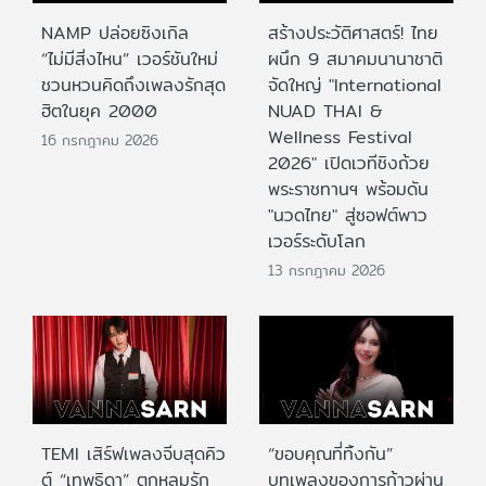
NAMP ปล่อยซิงเกิล
สร้างประวัติศาสตร์! ไทย
“ไม่มีสิ่งไหน” เวอร์ชันใหม่
ผนึก 9 สมาคมนานาชาติ
ชวนหวนคิดถึงเพลงรักสุด
จัดใหญ่ "International
ฮิตในยุค 2000
NUAD THAI &
Wellness Festival
16 กรกฎาคม 2026
2026" เปิดเวทีชิงถ้วย
พระราชทานฯ พร้อมดัน
"นวดไทย" สู่ซอฟต์พาว
เวอร์ระดับโลก
13 กรกฎาคม 2026
TEMI เสิร์ฟเพลงจีบสุดคิว
“ขอบคุณที่ทิ้งกัน”
ต์ “เทพธิดา” ตกหลุมรัก
บทเพลงของการก้าวผ่าน