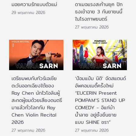
มอยความรักแบบตัวแม่
ดาเมจแรงสะท้านยุค ปัก
ธงเข้าฉาย 3 กันยายนนี้
29 พฤษภาคม 2026
ในโรงภาพยนตร์
27 พฤษภาคม 2026
เตรียมพบกับทัวร์เอเชีย
‘ป๋อมแป๋ม นิติ’ จัดสแตนด์
ตะวันออกเฉียงใต้ของ
อัพคอมเมดี้ครั้งใหม่
Ray Chen นักไวโอลินผู้
“EUCERIN Present
สะกดผู้ชมด้วยเสียงดนตรี
POMPAM’S STAND UP
มาแล้วทั่วโลกกับ Ray
COMEDY - อิแก่บ้า
Chen Violin Recital
น้ำลาย อยู่ยั้งยืนยาย
2026
แบบ SHINE ชรา”
27 พฤษภาคม 2026
27 พฤษภาคม 2026