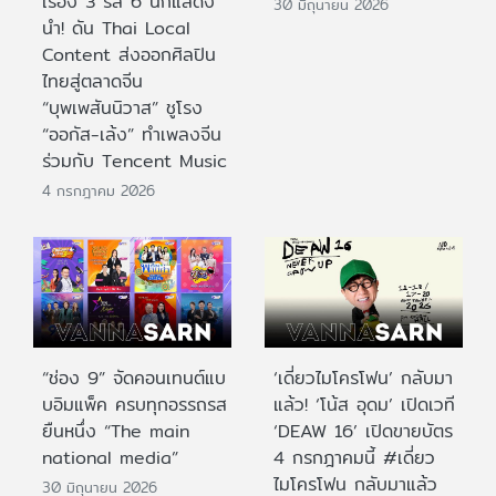
เรื่อง 3 รส 6 นักแสดง
30 มิถุนายน 2026
นำ! ดัน Thai Local
Content ส่งออกศิลปิน
ไทยสู่ตลาดจีน
“บุพเพสันนิวาส” ชูโรง
“ออกัส-เล้ง” ทำเพลงจีน
ร่วมกับ Tencent Music
4 กรกฎาคม 2026
“ช่อง 9” จัดคอนเทนต์แบ
‘เดี่ยวไมโครโฟน’ กลับมา
บอิมแพ็ค ครบทุกอรรถรส
แล้ว! ‘โน้ส อุดม’ เปิดเวที
ยืนหนึ่ง “The main
‘DEAW 16’ เปิดขายบัตร
national media”
4 กรกฎาคมนี้ #เดี่ยว
ไมโครโฟน กลับมาแล้ว
30 มิถุนายน 2026