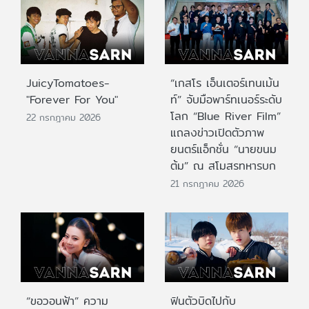
JuicyTomatoes-
“เกสโร เอ็นเตอร์เทนเม้น
"Forever For You"
ท์” จับมือพาร์ทเนอร์ระดับ
โลก “Blue River Film”
22 กรกฎาคม 2026
แถลงข่าวเปิดตัวภาพ
ยนตร์แอ็กชั่น “นายขนม
ต้ม” ณ สโมสรทหารบก
21 กรกฎาคม 2026
“ขอวอนฟ้า” ความ
ฟินตัวบิดไปกับ