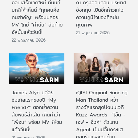
คอนเสิร์ตเฉดใหม่ ที่นนท์
ณ กรุงลอนดอน ประเทศ
ยกให้ค่ำคืนนี้ “ทุกคนคือ
อังกฤษ เป็นอีกก้าวแห่ง
คนสำคัญ” พร้อมปล่อย
ความภูมิใจของศิลปิน
MV ใหม่ “คำนั้น” ส่งท้าย
คุณภาพ
อัลบั้มแล้ววันนี้!
21 พฤษภาคม 2026
22 พฤษภาคม 2026
James Alyn ปล่อย
iQIYI Original Running
ซิงเกิลแรกของปี “My
Man Thailand คว้า
Friend?” ตอกย้ำความ
รางวัลแรกสุดปังบนเวที
สัมพันธ์ล้ำเส้น เกินคำว่า
Kazz Awards “โอ๊ต -
“เพื่อน” พร้อม MV ให้ชม
เจฟ - อิ้งค์” ตัวแทน
แล้ววันนี้!
Agent เป็นปลื้มกระแส
ตอบรับแรงเกินต้าน
21 พฤษภาคม 2026