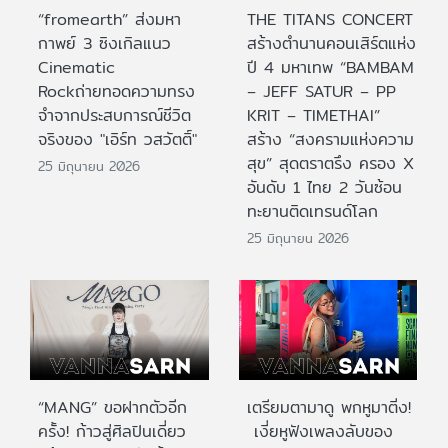
“fromearth” ส่งมหา
THE TITANS CONCERT
กาพย์ 3 ซิงเกิลแนว
สร้างตำนานคอนเสิร์ตแห่ง
Cinematic
ปี 4 มหาเทพ “BAMBAM
Rockถ่ายทอดความทรง
– JEFF SATUR – PP
จำจากประสบการณ์ชีวิต
KRIT – TIMETHAI”
จริงของ "เอิร์ท วสวัตติ์"
สร้าง “สงครามแห่งความ
สุข” สุดตราตรึง ครอง X
25 มิถุนายน 2026
อันดับ 1 ไทย 2 วันซ้อน
ทะยานติดเทรนด์โลก
25 มิถุนายน 2026
“MANG” ขอฝากตัวอีก
เตรียมตามาดู พกหูมาติ่ง!
ครั้ง! ก้าวสู่ศิลปินเดี่ยว
เงี่ยหูฟังเพลงลับของ