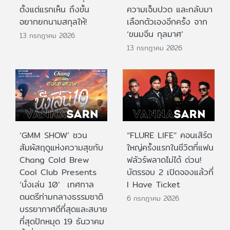
ตั้งแต่แรกเห็น ถึงขั้น
ความเจ็บปวด และกลับมา
อยากยกนามสกุลให้!
เลือกตัวเองอีกครั้ง จาก
‘ขนมจีน กุลมาศ’
13 กรกฎาคม 2026
13 กรกฎาคม 2026
‘GMM SHOW’ ชวน
“FLURE LIFE” คอนเสิร์ต
สัมผัสฤดูแห่งความสุขกับ
ใหญ่ครั้งแรกในชีวิตที่แฟน
Chang Cold Brew
ฟลัวร์พลาดไม่ได้ ด่วน!
Cool Club Presents
บัตรรอบ 2 เปิดจองแล้วที่
‘นั่งเล่น 10’ เทศกาล
I Have Ticket
ดนตรีท่ามกลางธรรมชาติ
6 กรกฎาคม 2026
บรรยากาศดีที่สุดและสบาย
ที่สุดปักหมุด 19 ธันวาคม