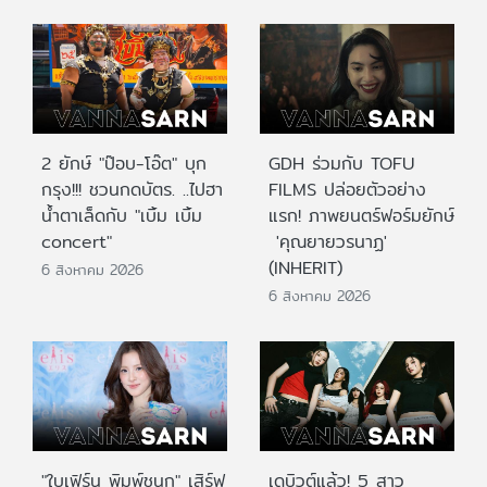
2 ยักษ์ "ป๊อบ-โอ๊ต" บุก
GDH ร่วมกับ TOFU
กรุง!!! ชวนกดบัตร. ..ไปฮา
FILMS ปล่อยตัวอย่าง
น้ำตาเล็ดกับ "เบิ้ม เบิ้ม
แรก! ภาพยนตร์ฟอร์มยักษ์
concert"
'คุณยายวรนาฏ'
(INHERIT)
6 สิงหาคม 2026
6 สิงหาคม 2026
"ใบเฟิร์น พิมพ์ชนก" เสิร์ฟ
เดบิวต์แล้ว! 5 สาว