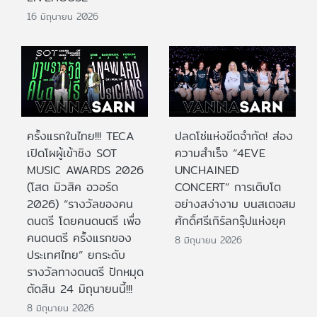
16 มิถุนายน 2026
ครั้งแรกในไทย!!! TECA
ปลดโซ่แห่งขีดจำกัด! ส่อง
เปิดโผผู้เข้าชิง SOT
ความสำเร็จ “4EVE
MUSIC AWARDS 2026
UNCHAINED
(โสต มิวสิค อวอร์ด
CONCERT” การเติบโต
2026) “รางวัลของคน
อย่างสง่างาม บนสเตจสม
ดนตรี โดยคนดนตรี เพื่อ
ศักดิ์ศรีเกิร์ลกรุ๊ปแห่งยุค
คนดนตรี ครั้งแรกของ
8 มิถุนายน 2026
ประเทศไทย” ยกระดับ
รางวัลทางดนตรี ปักหมุด
ตัดสิน 24 มิถุนายนนี้!!!
8 มิถุนายน 2026