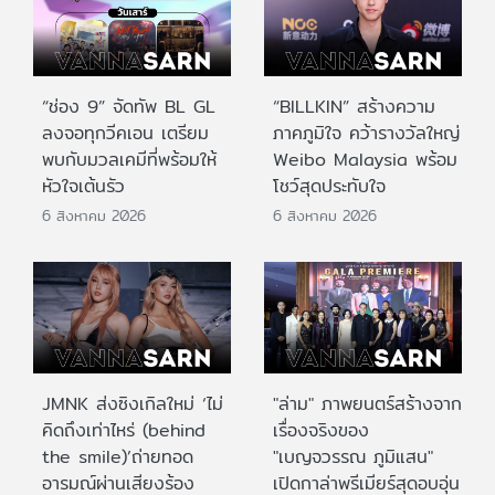
“ช่อง 9” จัดทัพ BL GL
“BILLKIN” สร้างความ
ลงจอทุกวีคเอน เตรียม
ภาคภูมิใจ คว้ารางวัลใหญ่
พบกับมวลเคมีที่พร้อมให้
Weibo Malaysia พร้อม
หัวใจเต้นรัว
โชว์สุดประทับใจ
6 สิงหาคม 2026
6 สิงหาคม 2026
JMNK ส่งซิงเกิลใหม่ ‘ไม่
"ล่าม" ภาพยนตร์สร้างจาก
คิดถึงเท่าไหร่ (behind
เรื่องจริงของ
the smile)’ถ่ายทอด
"เบญจวรรณ ภูมิแสน"
อารมณ์ผ่านเสียงร้อง
เปิดกาล่าพรีเมียร์สุดอบอุ่น