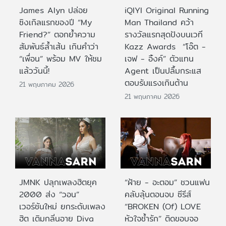
James Alyn ปล่อย
iQIYI Original Running
ซิงเกิลแรกของปี “My
Man Thailand คว้า
Friend?” ตอกย้ำความ
รางวัลแรกสุดปังบนเวที
สัมพันธ์ล้ำเส้น เกินคำว่า
Kazz Awards “โอ๊ต -
“เพื่อน” พร้อม MV ให้ชม
เจฟ - อิ้งค์” ตัวแทน
แล้ววันนี้!
Agent เป็นปลื้มกระแส
ตอบรับแรงเกินต้าน
21 พฤษภาคม 2026
21 พฤษภาคม 2026
JMNK ปลุกเพลงฮิตยุค
“ฝ้าย - อะตอม” ชวนแฟน
2000 ส่ง “วอน”
คลับลุ้นตอนจบ ซีรีส์
เวอร์ชันใหม่ ยกระดับเพลง
“BROKEN (Of) LOVE
ฮิต เติมกลิ่นอาย Diva
หัวใจช้ำรัก” ติดขอบจอ