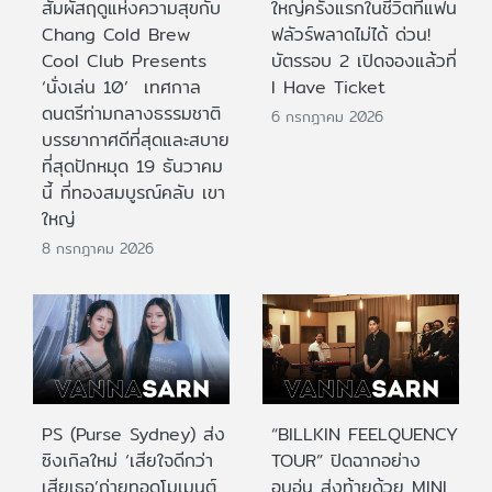
สัมผัสฤดูแห่งความสุขกับ
ใหญ่ครั้งแรกในชีวิตที่แฟน
Chang Cold Brew
ฟลัวร์พลาดไม่ได้ ด่วน!
Cool Club Presents
บัตรรอบ 2 เปิดจองแล้วที่
‘นั่งเล่น 10’ เทศกาล
I Have Ticket
ดนตรีท่ามกลางธรรมชาติ
6 กรกฎาคม 2026
บรรยากาศดีที่สุดและสบาย
ที่สุดปักหมุด 19 ธันวาคม
นี้ ที่ทองสมบูรณ์คลับ เขา
ใหญ่
8 กรกฎาคม 2026
PS (Purse Sydney) ส่ง
“BILLKIN FEELQUENCY
ซิงเกิลใหม่ ‘เสียใจดีกว่า
TOUR” ปิดฉากอย่าง
เสียเธอ’ถ่ายทอดโมเมนต์
อบอุ่น ส่งท้ายด้วย MINI