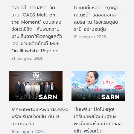
“โอปอล์ ปาณิสรา” จัด
โมเมนท์แห่งปี! “ญาญ่า-
งาน ‘OABS Melt on
ณเดชน์” ฉลองมงคล
the Moment’ ชวนชะลอ
สมรส ณ โรงแรมดุสิต
จังหวะชีวิต ค้นพบความ
ธานี อย่างอบอุ่น
งามเริ่มจากให้เวลาดูแลตัว
21 กรกฎาคม 2026
เอง ผ่านผลิตภัณฑ์ Melt
On Illuwhite Peptide
21 กรกฎาคม 2026
#YEntertainAwards2026
"ใบเฟิร์น" ปังไม่หยุด!
พร้อมรันอย่างเข้ม กับ 8
เตรียมเผยโฉมในฐานะ
สาขารางวัล
พรีเซ็นเตอร์คนล่าสุดของ
elis พร้อมเปิด
16 กรกฎาคม 2026