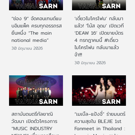
“ช่อง 9” จัดคอนเทนต์แบ
‘เดี่ยวไมโครโฟน’ กลับมา
บอิมแพ็ค ครบทุกอรรถรส
แล้ว! ‘โน้ส อุดม’ เปิดเวที
ยืนหนึ่ง “The main
‘DEAW 16’ เปิดขายบัตร
national media”
4 กรกฎาคมนี้ #เดี่ยว
ไมโครโฟน กลับมาแล้ว
30 มิถุนายน 2026
จ้า!!!
30 มิถุนายน 2026
สถาบันดนตรีกัลยาณิ
“เมเบิ้ล–แป้งจี่” ร่ายมนตร์
วัฒนา เปิดตัวโครงการ
ความสุขใน BLEJIE 1st
“MUSIC INDUSTRY
Fanmeet in Thailand :