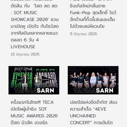
ตัดสิน กับ 'โสต สด สด
ซิงเกิลใหม่กลิ่นอาย
: SOT MUSIC
Funk-Pop สุดเซ็กซี่ โชว์
SHOWCASE 2026' ชวน
อีกด้านที่ทั้งขี้เล่นและเต็ม
มาเปิดหู เปิดใจ กับโชว์สด
ไปด้วยเสน่ห์ชวนโย
จากศิลปินหลากหลายแนว
8 มิถุนายน 2026
ตลอด 6 วัน 4
LIVEHOUSE
16 มิถุนายน 2026
ครั้งแรกในไทย!!! TECA
ปลดโซ่แห่งขีดจำกัด! ส่อง
เปิดโผผู้เข้าชิง SOT
ความสำเร็จ “4EVE
MUSIC AWARDS 2026
UNCHAINED
(โสต มิวสิค อวอร์ด
CONCERT” การเติบโต