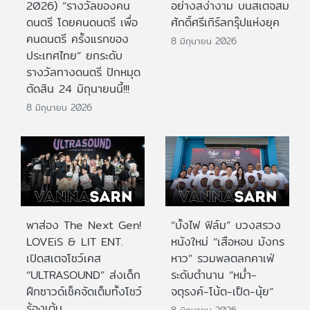
2026) “รางวัลของคน
อย่างสง่างาม บนสเตจสม
ดนตรี โดยคนดนตรี เพื่อ
ศักดิ์ศรีเกิร์ลกรุ๊ปแห่งยุค
คนดนตรี ครั้งแรกของ
8 มิถุนายน 2026
ประเทศไทย” ยกระดับ
รางวัลทางดนตรี ปักหมุด
ตัดสิน 24 มิถุนายนนี้!!!
8 มิถุนายน 2026
พาส่อง The Next Gen!
“บั้งไฟ ฟิล์ม” บวงสรวง
LOVEiS & LIT ENT.
หนังใหม่ “เสือหอน มังกร
เปิดสเตจโชว์เคส
หาว” รวมพลตลกคาเฟ่
“ULTRASOUND” ส่งเด็ก
ระดับตำนาน “หม่ำ-
ฝึกซาวด์เช็คจัดเต็มทั้งโชว์
จตุรงค์-โน้ต-เป็ด-นุ้ย”
ร้องเต้น
8 มิถุนายน 2026