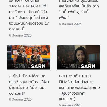
รีส์ iQIYI Original
การณ์ผิวใหม่ ชูนวัตกรรม
"Under Her Rules ใต้
#สกินแคร์คนเป็นสิว จาก
เงาจันทรา" เปิดเคมี "อุ้ม–
“เบบี้ เฟซ” สู่ “เบบี้
มีนา" ประกบคู่ครั้งสำคัญ
เฟียส”
ชวนแฟนปักหมุดรอชม 17
6 สิงหาคม 2026
ตุลาคม นี้
6 สิงหาคม 2026
2 ยักษ์ "ป๊อบ-โอ๊ต" บุก
GDH ร่วมกับ TOFU
กรุง!!! ชวนกดบัตร. ..ไปฮา
FILMS ปล่อยตัวอย่าง
น้ำตาเล็ดกับ "เบิ้ม เบิ้ม
แรก! ภาพยนตร์ฟอร์มยักษ์
concert"
'คุณยายวรนาฏ'
(INHERIT)
6 สิงหาคม 2026
6 สิงหาคม 2026