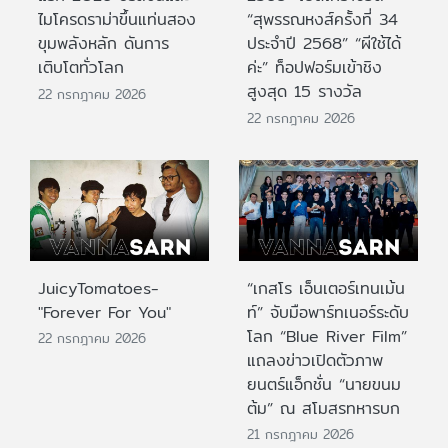
ไมโครดราม่าขึ้นแท่นสอง
“สุพรรณหงส์ครั้งที่ 34
ขุมพลังหลัก ดันการ
ประจำปี 2568” “ผีใช้ได้
เติบโตทั่วโลก
ค่ะ” ท็อปฟอร์มเข้าชิง
สูงสุด 15 รางวัล
22 กรกฎาคม 2026
22 กรกฎาคม 2026
JuicyTomatoes-
“เกสโร เอ็นเตอร์เทนเม้น
"Forever For You"
ท์” จับมือพาร์ทเนอร์ระดับ
โลก “Blue River Film”
22 กรกฎาคม 2026
แถลงข่าวเปิดตัวภาพ
ยนตร์แอ็กชั่น “นายขนม
ต้ม” ณ สโมสรทหารบก
21 กรกฎาคม 2026