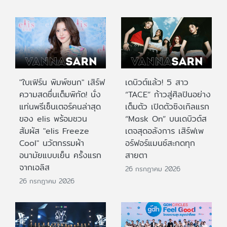
"ใบเฟิร์น พิมพ์ชนก" เสิร์ฟ
เดบิวต์แล้ว! 5 สาว
ความสดชื่นเต็มพิกัด! นั่ง
“TACE” ก้าวสู่ศิลปินอย่าง
แท่นพรีเซ็นเตอร์คนล่าสุด
เต็มตัว เปิดตัวซิงเกิลแรก
ของ elis พร้อมชวน
“Mask On” บนเดบิวต์ส
สัมผัส "elis Freeze
เตจสุดอลังการ เสิร์ฟเพ
Cool" นวัตกรรมผ้า
อร์ฟอร์แมนซ์สะกดทุก
อนามัยแบบเย็น ครั้งแรก
สายตา
จากเอลิส
26 กรกฎาคม 2026
26 กรกฎาคม 2026