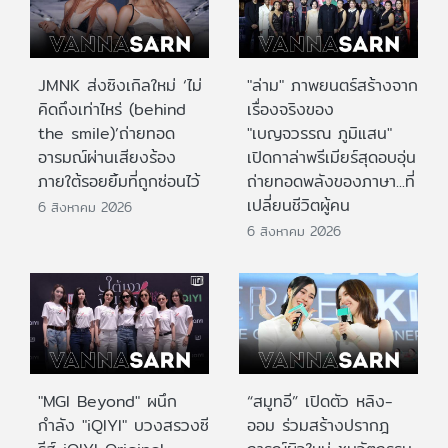
JMNK ส่งซิงเกิลใหม่ ‘ไม่
"ล่าม" ภาพยนตร์สร้างจาก
คิดถึงเท่าไหร่ (behind
เรื่องจริงของ
the smile)’ถ่ายทอด
"เบญจวรรณ ภูมิแสน"
อารมณ์ผ่านเสียงร้อง
เปิดกาล่าพรีเมียร์สุดอบอุ่น
ภายใต้รอยยิ้มที่ถูกซ่อนไว้
ถ่ายทอดพลังของภาษา...ที่
เปลี่ยนชีวิตผู้คน
6 สิงหาคม 2026
6 สิงหาคม 2026
"MGI Beyond" ผนึก
“สมูทอี” เปิดตัว หลิง-
กำลัง "iQIYI" บวงสรวงซี
ออม ร่วมสร้างปรากฎ