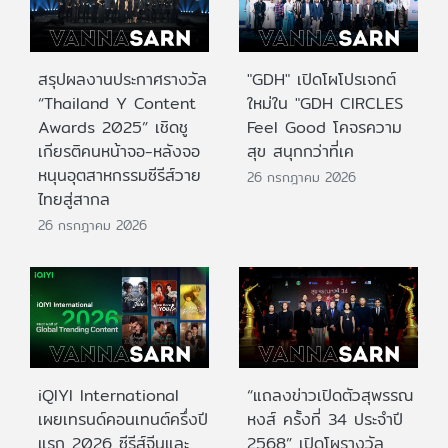
สรุปผลงานประกาศรางวัล
"GDH" เปิดโผโปรเจกต์
“Thailand Y Content
ใหม่ใน "GDH CIRCLES
Awards 2025” เชิดชู
Feel Good โคจรความ
เกียรติคนหน้าจอ-หลังจอ
สุข สนุกกว่าที่เค
หนุนอุตสาหกรรมซีรีส์วาย
26 กรกฎาคม 2026
ไทยสู่สากล
26 กรกฎาคม 2026
iQIYI International
“แถลงข่าวเปิดตัวสุพรรณ
เผยเทรนด์คอนเทนต์ครึ่งปี
หงส์ ครั้งที่ 34 ประจำปี
แรก 2026 ซีรีส์จีนและ
2568” เปิดโผรางวัล