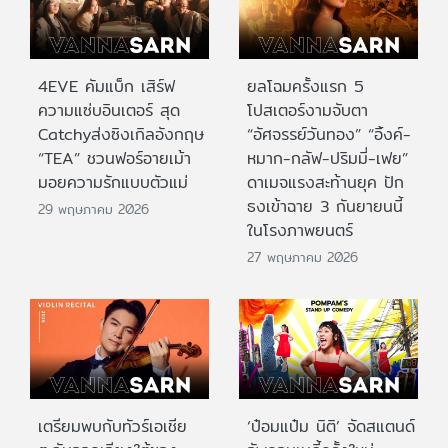
4EVE คัมแบ็ก เสิร์ฟ
ยลโฉมครั้งแรก 5
ความแซ่บอินเตอร์ สุด
โปสเตอร์งามจับตา
Catchyส่งซิงเกิลอังกฤษ
“อัศจรรย์วันทอง” “อิ้งค์-
“TEA” ชวนฟอร์อายเม้า
หมาก-กลัฟ-ปริมมี่-เฟย”
มอยความรักแบบตัวแม่
ดาเมจแรงสะท้านยุค ปัก
ธงเข้าฉาย 3 กันยายนนี้
29 พฤษภาคม 2026
ในโรงภาพยนตร์
27 พฤษภาคม 2026
เตรียมพบกับทัวร์เอเชีย
‘ป๋อมแป๋ม นิติ’ จัดสแตนด์