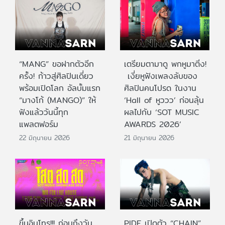
“MANG” ขอฝากตัวอีก
เตรียมตามาดู พกหูมาติ่ง!
ครั้ง! ก้าวสู่ศิลปินเดี่ยว
เงี่ยหูฟังเพลงลับของ
พร้อมเปิดโลก อัลบั้มแรก
ศิลปินคนโปรด ในงาน
“มางโก้ (MANGO)” ให้
‘Hall of หูววว’ ก่อนลุ้น
ฟังแล้ววันนี้ทุก
ผลไปกับ ‘SOT MUSIC
แพลตฟอร์ม
AWARDS 2026’
22 มิถุนายน 2026
21 มิถุนายน 2026
ขึ้นอินโทร!!! ก่อนถึงวัน
PIDE เปิดตัว “CHAIN”