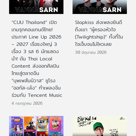
“CUU Thailand” เปิด
Slapkiss ส่งเพลงยินดี
เกมรุกคอนเทนต์ไทย!
ถึงเขา “ผู้ครองหัวใจ
ประกาศ Line Up 2026
(Twilightship)” ทั้งที่ใน
– 2027 เรือธงใหญ่ 3
ใจเจ็บจนไม่ไหวเลย
เรื่อง 3 รส 6 นักแสดง
30 มิถุนายน 2026
นำ! ดัน Thai Local
Content ส่งออกศิลปิน
ไทยสู่ตลาดจีน
“บุพเพสันนิวาส” ชูโรง
“ออกัส-เล้ง” ทำเพลงจีน
ร่วมกับ Tencent Music
4 กรกฎาคม 2026