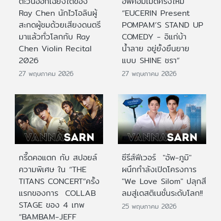
ตะวันออกเฉียงใต้ของ
อัพคอมเมดี้ครั้งใหม่
Ray Chen นักไวโอลินผู้
“EUCERIN Present
สะกดผู้ชมด้วยเสียงดนตรี
POMPAM’S STAND UP
มาแล้วทั่วโลกกับ Ray
COMEDY - อิแก่บ้า
Chen Violin Recital
น้ำลาย อยู่ยั้งยืนยาย
2026
แบบ SHINE ชรา”
27 พฤษภาคม 2026
27 พฤษภาคม 2026
กรี๊ดคอแตก กับ สปอยล์
ซีรีส์ฟีเวอร์ "อัพ-ภูมิ"
ความพิเศษ ใน “THE
ผนึกกำลังเปิดโครงการ
TITANS CONCERT”ครั้ง
"We Love Silom" ปลุกสี
แรกของการ COLLAB
ลมสู่เดสติเนชั่นระดับโลก!!
STAGE ของ 4 เทพ
25 พฤษภาคม 2026
“BAMBAM-JEFF