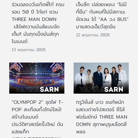
ร่วมฉลองวันเกิดพี่โก๋ ครบ
เจ็บลึก ปล่อยเพลง “ไม่มี
รอบ 50 ปี โก๋แก่ ชวน
ที่ยืน” กับคนที่ไม่มีสถานะ
THREE MAN DOWN
ชัดเจน ได้ “AA วง BUS”
เสิร์ฟความมันส์แบบจัด
มาแสดงเอ็มวีสุดอิน
เต็ม!! มันทุกเม็ดมันส์ทุก
12 พฤษภาคม 2026
โมเมนต์
13 พฤษภาคม 2026
“OLYMPOP 2” จุดไฟ T-
ทรูวิชั่นส์ นาว ขนทัพนัก
POP สะเทือนทั้งไทม์ไลน์!
แสดงถ่ายโปสเตอร์ ซีรีส์
สร้างโมเมนต์
ฟอร์มยักษ์ THREE MAN
ประวัติศาสตร์ครั้งใหม่ ดัน
DOWN สุภาพบุรุษเลือดสี
แฮชแท็ก
พลอ