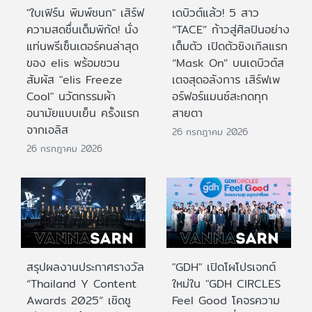
"ใบเฟิร์น พิมพ์ชนก" เสิร์ฟ
เดบิวต์แล้ว! 5 สาว
ความสดชื่นเต็มพิกัด! นั่ง
“TACE” ก้าวสู่ศิลปินอย่าง
แท่นพรีเซ็นเตอร์คนล่าสุด
เต็มตัว เปิดตัวซิงเกิลแรก
ของ elis พร้อมชวน
“Mask On” บนเดบิวต์ส
สัมผัส "elis Freeze
เตจสุดอลังการ เสิร์ฟเพ
Cool" นวัตกรรมผ้า
อร์ฟอร์แมนซ์สะกดทุก
อนามัยแบบเย็น ครั้งแรก
สายตา
จากเอลิส
26 กรกฎาคม 2026
26 กรกฎาคม 2026
สรุปผลงานประกาศรางวัล
"GDH" เปิดโผโปรเจกต์
“Thailand Y Content
ใหม่ใน "GDH CIRCLES
Awards 2025” เชิดชู
Feel Good โคจรความ