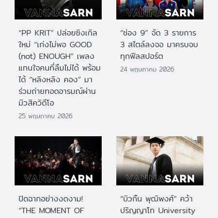
“PP KRIT” ปล่อยซิงเกิล
“ช่อง 9” จัด 3 รายการ
ใหม่ “เก่งไม่พอ GOOD
3 สไตล์ลงจอ มาครบจบ
(not) ENOUGH” เพลง
ทุกฟีลสปอร์ต
แทนใจคนที่ลืมไม่ได้ พร้อม
24 พฤษภาคม 2026
ได้ “หลิงหลิง คอง” มา
ร่วมถ่ายทอดอารมณ์ผ่าน
มิวสิควิดีโอ
25 พฤษภาคม 2026
ปิดฉากอย่างงดงาม!
“บิวกิ้น พุฒิพงศ์” คว้า
“THE MOMENT OF
ปริญญาโท University