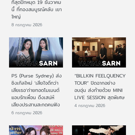
ที่สุดปักหมุด 19 ธันวาคม
นี้ ที่ทองสมบูรณ์คลับ เขา
ใหญ่
8 กรกฎาคม 2026
PS (Purse Sydney) ส่ง
“BILLKIN FEELQUENCY
ซิงเกิลใหม่ ‘เสียใจดีกว่า
TOUR” ปิดฉากอย่าง
เสียเธอ’ถ่ายทอดโมเมนต์
อบอุ่น ส่งท้ายด้วย MINI
แอบรักเพื่อน ดึงเสน่ห์
LIVE SESSION สุดพิเศษ
เสียงประสานสะกดคนฟัง
4 กรกฎาคม 2026
6 กรกฎาคม 2026