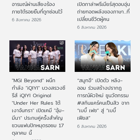
อารมณ์ผ่านเสียงร้อง
เปิดกาล่าพรีเมียร์สุดอบอุ่น
ภายใต้รอยยิ้มที่ถูกซ่อนไว้
ถ่ายทอดพลังของภาษา...ที่
เปลี่ยนชีวิตผู้คน
6 สิงหาคม 2026
6 สิงหาคม 2026
"MGI Beyond" ผนึก
“สมูทอี” เปิดตัว หลิง-
กำลัง "iQIYI" บวงสรวงซี
ออม ร่วมสร้างปรากฎ
รีส์ iQIYI Original
การณ์ผิวใหม่ ชูนวัตกรรม
"Under Her Rules ใต้
#สกินแคร์คนเป็นสิว จาก
เงาจันทรา" เปิดเคมี "อุ้ม–
“เบบี้ เฟซ” สู่ “เบบี้
มีนา" ประกบคู่ครั้งสำคัญ
เฟียส”
ชวนแฟนปักหมุดรอชม 17
6 สิงหาคม 2026
ตุลาคม นี้