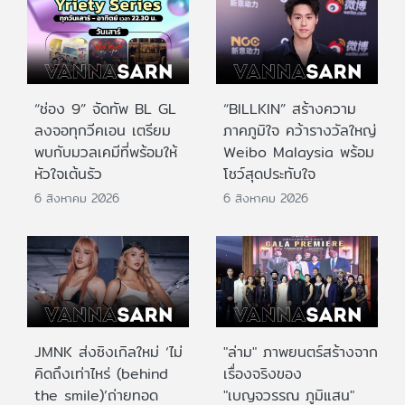
“ช่อง 9” จัดทัพ BL GL
“BILLKIN” สร้างความ
ลงจอทุกวีคเอน เตรียม
ภาคภูมิใจ คว้ารางวัลใหญ่
พบกับมวลเคมีที่พร้อมให้
Weibo Malaysia พร้อม
หัวใจเต้นรัว
โชว์สุดประทับใจ
6 สิงหาคม 2026
6 สิงหาคม 2026
JMNK ส่งซิงเกิลใหม่ ‘ไม่
"ล่าม" ภาพยนตร์สร้างจาก
คิดถึงเท่าไหร่ (behind
เรื่องจริงของ
the smile)’ถ่ายทอด
"เบญจวรรณ ภูมิแสน"