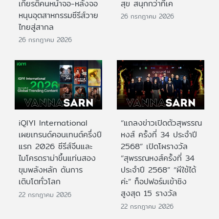
เกียรติคนหน้าจอ-หลังจอ
สุข สนุกกว่าที่เค
หนุนอุตสาหกรรมซีรีส์วาย
26 กรกฎาคม 2026
ไทยสู่สากล
26 กรกฎาคม 2026
iQIYI International
“แถลงข่าวเปิดตัวสุพรรณ
เผยเทรนด์คอนเทนต์ครึ่งปี
หงส์ ครั้งที่ 34 ประจำปี
แรก 2026 ซีรีส์จีนและ
2568” เปิดโผรางวัล
ไมโครดราม่าขึ้นแท่นสอง
“สุพรรณหงส์ครั้งที่ 34
ขุมพลังหลัก ดันการ
ประจำปี 2568” “ผีใช้ได้
เติบโตทั่วโลก
ค่ะ” ท็อปฟอร์มเข้าชิง
สูงสุด 15 รางวัล
22 กรกฎาคม 2026
22 กรกฎาคม 2026