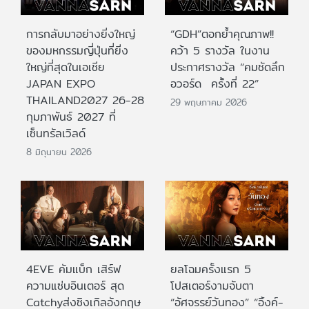
การกลับมาอย่างยิ่งใหญ่
“GDH”ตอกย้ำคุณภาพ!!
ของมหกรรมญี่ปุ่นที่ยิ่ง
คว้า 5 รางวัล ในงาน
ใหญ่ที่สุดในเอเชีย
ประกาศรางวัล “คมชัดลึก
JAPAN EXPO
อวอร์ด ครั้งที่ 22”
THAILAND2027 26-28
29 พฤษภาคม 2026
กุมภาพันธ์ 2027 ที่
เซ็นทรัลเวิลด์
8 มิถุนายน 2026
4EVE คัมแบ็ก เสิร์ฟ
ยลโฉมครั้งแรก 5
ความแซ่บอินเตอร์ สุด
โปสเตอร์งามจับตา
Catchyส่งซิงเกิลอังกฤษ
“อัศจรรย์วันทอง” “อิ้งค์-