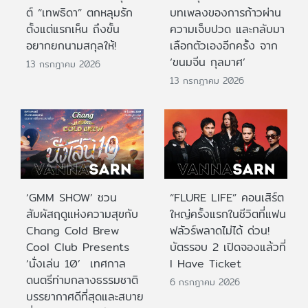
ต์ “เทพธิดา” ตกหลุมรัก
บทเพลงของการก้าวผ่าน
ตั้งแต่แรกเห็น ถึงขั้น
ความเจ็บปวด และกลับมา
อยากยกนามสกุลให้!
เลือกตัวเองอีกครั้ง จาก
‘ขนมจีน กุลมาศ’
13 กรกฎาคม 2026
13 กรกฎาคม 2026
‘GMM SHOW’ ชวน
“FLURE LIFE” คอนเสิร์ต
สัมผัสฤดูแห่งความสุขกับ
ใหญ่ครั้งแรกในชีวิตที่แฟน
Chang Cold Brew
ฟลัวร์พลาดไม่ได้ ด่วน!
Cool Club Presents
บัตรรอบ 2 เปิดจองแล้วที่
‘นั่งเล่น 10’ เทศกาล
I Have Ticket
ดนตรีท่ามกลางธรรมชาติ
6 กรกฎาคม 2026
บรรยากาศดีที่สุดและสบาย