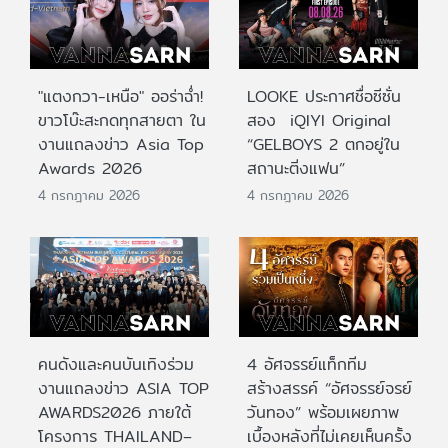
"แตงกวา-เหนือ" ออร่าฉ่ำ!
LOOKE ประกาศชื่อซีซั่น
ขาวโบ๊ะสะกดทุกสายตา ใน
สอง iQIYI Original
งานแถลงข่าว Asia Top
“GELBOYS 2 ตกอยู่ใน
Awards 2026
สถานะติ่งแฟน”
4 กรกฎาคม 2026
4 กรกฎาคม 2026
คนดังและคนบันเทิงร่วม
4 อัศจรรย์แท็กทีม
งานแถลงข่าว ASIA TOP
สร้างสรรค์ “อัศจรรย์จรย์
AWARDS2026 ภายใต้
วันทอง” พร้อมเผยภาพ
โครงการ THAILAND–
เบื้องหลังที่ไม่เคยเห็นครั้ง