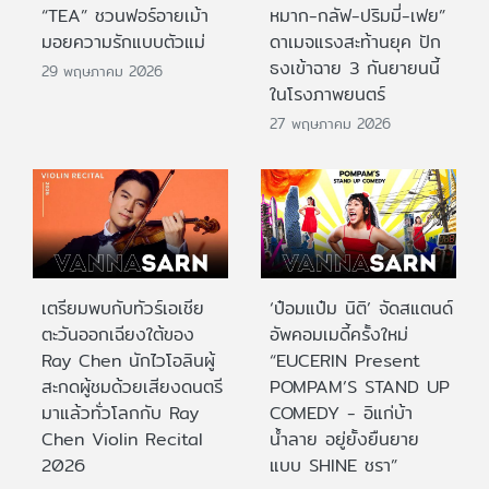
“TEA” ชวนฟอร์อายเม้า
หมาก-กลัฟ-ปริมมี่-เฟย”
มอยความรักแบบตัวแม่
ดาเมจแรงสะท้านยุค ปัก
ธงเข้าฉาย 3 กันยายนนี้
29 พฤษภาคม 2026
ในโรงภาพยนตร์
27 พฤษภาคม 2026
เตรียมพบกับทัวร์เอเชีย
‘ป๋อมแป๋ม นิติ’ จัดสแตนด์
ตะวันออกเฉียงใต้ของ
อัพคอมเมดี้ครั้งใหม่
Ray Chen นักไวโอลินผู้
“EUCERIN Present
สะกดผู้ชมด้วยเสียงดนตรี
POMPAM’S STAND UP
มาแล้วทั่วโลกกับ Ray
COMEDY - อิแก่บ้า
Chen Violin Recital
น้ำลาย อยู่ยั้งยืนยาย
2026
แบบ SHINE ชรา”