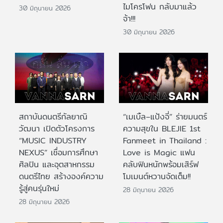
ไมโครโฟน กลับมาแล้ว
30 มิถุนายน 2026
จ้า!!!
30 มิถุนายน 2026
สถาบันดนตรีกัลยาณิ
“เมเบิ้ล–แป้งจี่” ร่ายมนตร์
วัฒนา เปิดตัวโครงการ
ความสุขใน BLEJIE 1st
“MUSIC INDUSTRY
Fanmeet in Thailand :
NEXUS” เชื่อมการศึกษา
Love is Magic แฟน
ศิลปิน และอุตสาหกรรม
คลับฟินหนักพร้อมเสิร์ฟ
ดนตรีไทย สร้างองค์ความ
โมเมนต์หวานจัดเต็ม!!
รู้สู่คนรุ่นใหม่
28 มิถุนายน 2026
28 มิถุนายน 2026