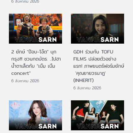
6 สิงหาคม 2026
2 ยักษ์ "ป๊อบ-โอ๊ต" บุก
GDH ร่วมกับ TOFU
กรุง!!! ชวนกดบัตร. ..ไปฮา
FILMS ปล่อยตัวอย่าง
น้ำตาเล็ดกับ "เบิ้ม เบิ้ม
แรก! ภาพยนตร์ฟอร์มยักษ์
concert"
'คุณยายวรนาฏ'
(INHERIT)
6 สิงหาคม 2026
6 สิงหาคม 2026