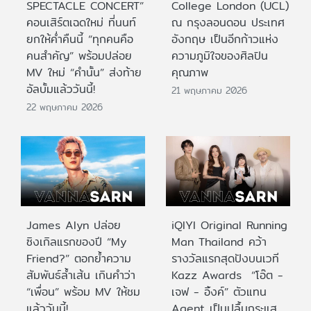
SPECTACLE CONCERT”
College London (UCL)
คอนเสิร์ตเฉดใหม่ ที่นนท์
ณ กรุงลอนดอน ประเทศ
ยกให้ค่ำคืนนี้ “ทุกคนคือ
อังกฤษ เป็นอีกก้าวแห่ง
คนสำคัญ” พร้อมปล่อย
ความภูมิใจของศิลปิน
MV ใหม่ “คำนั้น” ส่งท้าย
คุณภาพ
อัลบั้มแล้ววันนี้!
21 พฤษภาคม 2026
22 พฤษภาคม 2026
James Alyn ปล่อย
iQIYI Original Running
ซิงเกิลแรกของปี “My
Man Thailand คว้า
Friend?” ตอกย้ำความ
รางวัลแรกสุดปังบนเวที
สัมพันธ์ล้ำเส้น เกินคำว่า
Kazz Awards “โอ๊ต -
“เพื่อน” พร้อม MV ให้ชม
เจฟ - อิ้งค์” ตัวแทน
แล้ววันนี้!
Agent เป็นปลื้มกระแส