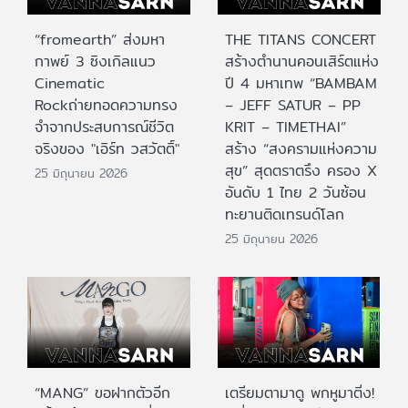
“fromearth” ส่งมหา
THE TITANS CONCERT
กาพย์ 3 ซิงเกิลแนว
สร้างตำนานคอนเสิร์ตแห่ง
Cinematic
ปี 4 มหาเทพ “BAMBAM
Rockถ่ายทอดความทรง
– JEFF SATUR – PP
จำจากประสบการณ์ชีวิต
KRIT – TIMETHAI”
จริงของ "เอิร์ท วสวัตติ์"
สร้าง “สงครามแห่งความ
สุข” สุดตราตรึง ครอง X
25 มิถุนายน 2026
อันดับ 1 ไทย 2 วันซ้อน
ทะยานติดเทรนด์โลก
25 มิถุนายน 2026
“MANG” ขอฝากตัวอีก
เตรียมตามาดู พกหูมาติ่ง!