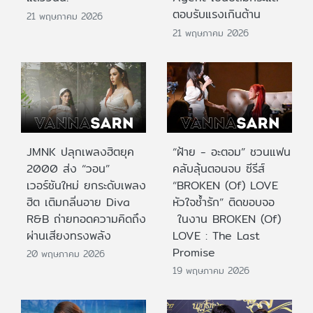
ตอบรับแรงเกินต้าน
21 พฤษภาคม 2026
21 พฤษภาคม 2026
JMNK ปลุกเพลงฮิตยุค
“ฝ้าย - อะตอม” ชวนแฟน
2000 ส่ง “วอน”
คลับลุ้นตอนจบ ซีรีส์
เวอร์ชันใหม่ ยกระดับเพลง
“BROKEN (Of) LOVE
ฮิต เติมกลิ่นอาย Diva
หัวใจช้ำรัก” ติดขอบจอ
R&B ถ่ายทอดความคิดถึง
ในงาน BROKEN (Of)
ผ่านเสียงทรงพลัง
LOVE : The Last
Promise
20 พฤษภาคม 2026
19 พฤษภาคม 2026