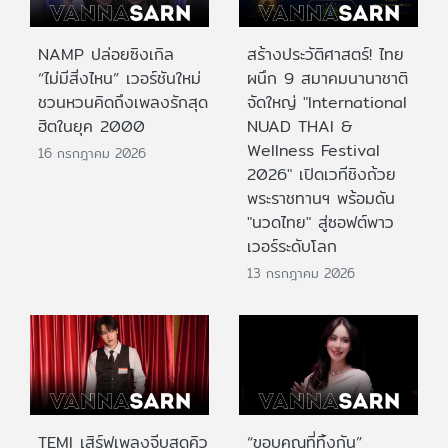
NAMP ปล่อยซิงเกิล
สร้างประวัติศาสตร์! ไทย
“ไม่มีสิ่งไหน” เวอร์ชันใหม่
ผนึก 9 สมาคมนานาชาติ
ชวนหวนคิดถึงเพลงรักสุด
จัดใหญ่ "International
ฮิตในยุค 2000
NUAD THAI &
Wellness Festival
16 กรกฎาคม 2026
2026" เปิดเวทีชิงถ้วย
พระราชทานฯ พร้อมดัน
"นวดไทย" สู่ซอฟต์พาว
เวอร์ระดับโลก
13 กรกฎาคม 2026
TEMI เสิร์ฟเพลงจีบสุดคิว
“ขอบคุณที่ทิ้งกัน”