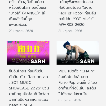
ครั้ง! ก้าวสู่ศิลปินเดี่ยว
เงี่ยหูฟังเพลงลับของ
พร้อมเปิดโลก อัลบั้มแรก
ศิลปินคนโปรด ในงาน
“มางโก้ (MANGO)” ให้
‘Hall of หูววว’ ก่อนลุ้น
ฟังแล้ววันนี้ทุก
ผลไปกับ ‘SOT MUSIC
แพลตฟอร์ม
AWARDS 2026’
22 มิถุนายน 2026
21 มิถุนายน 2026
ขึ้นอินโทร!!! ก่อนถึงวัน
PIDE เปิดตัว “CHAIN”
ตัดสิน กับ 'โสต สด สด
ซิงเกิลใหม่กลิ่นอาย
: SOT MUSIC
Funk-Pop สุดเซ็กซี่ โชว์
SHOWCASE 2026' ชวน
อีกด้านที่ทั้งขี้เล่นและเต็ม
มาเปิดหู เปิดใจ กับโชว์สด
ไปด้วยเสน่ห์ชวนโย
จากศิลปินหลากหลายแนว
8 มิถุนายน 2026
ตลอด 6 วัน 4