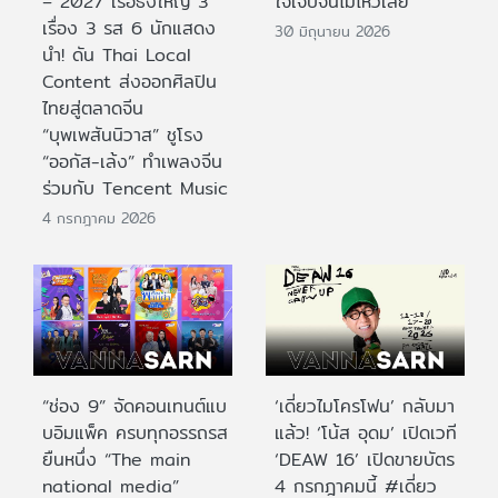
– 2027 เรือธงใหญ่ 3
ใจเจ็บจนไม่ไหวเลย
เรื่อง 3 รส 6 นักแสดง
30 มิถุนายน 2026
นำ! ดัน Thai Local
Content ส่งออกศิลปิน
ไทยสู่ตลาดจีน
“บุพเพสันนิวาส” ชูโรง
“ออกัส-เล้ง” ทำเพลงจีน
ร่วมกับ Tencent Music
4 กรกฎาคม 2026
“ช่อง 9” จัดคอนเทนต์แบ
‘เดี่ยวไมโครโฟน’ กลับมา
บอิมแพ็ค ครบทุกอรรถรส
แล้ว! ‘โน้ส อุดม’ เปิดเวที
ยืนหนึ่ง “The main
‘DEAW 16’ เปิดขายบัตร
national media”
4 กรกฎาคมนี้ #เดี่ยว