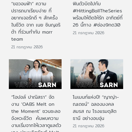
“ขอวอนฟ้า” ความ
ฟินตัวบิดไปกับ
ปรารถนาเรียบง่าย ที่
#HittingBallTheSeries
อยากเจอรักดี ๆ สักครั้ง
พร้อมให้ติดให้รัก อาทิตย์ที่
ในชีวิต จาก เนย ซินญอริ
26 นี้ทาง #ช่อง9กด30
ต้า ที่ร่วมทำกับ marr
21 กรกฎาคม 2026
team
21 กรกฎาคม 2026
“โอปอล์ ปาณิสรา” จัด
โมเมนท์แห่งปี! “ญาญ่า-
งาน ‘OABS Melt on
ณเดชน์” ฉลองมงคล
the Moment’ ชวนชะลอ
สมรส ณ โรงแรมดุสิต
จังหวะชีวิต ค้นพบความ
ธานี อย่างอบอุ่น
งามเริ่มจากให้เวลาดูแลตัว
21 กรกฎาคม 2026