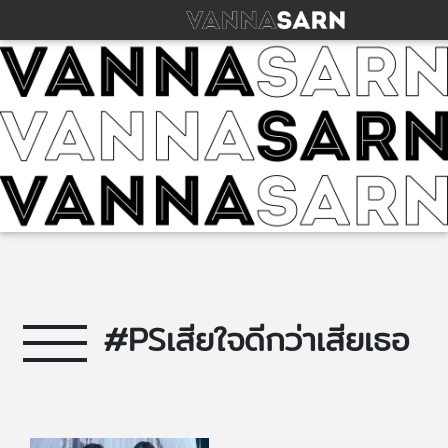
#PSเสียใจดีกว่าเสียเธอ