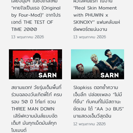
เสียงนุ่มๆ ในซิงเกิลใหม่
ผิวใสคนแรก ในงาน
“หายใจเป็นเธอ (Original
“Real Skin Moment
by Four-Mod)” จากโปร
with PHUWIN x
เจกต์ THE TEST OF
SKINOXY” แฟนคลับแห่
TIME 2000
ซัพพอร์ตแน่นงาน
13 พฤษภาคม 2026
13 พฤษภาคม 2026
สยามแตก! วัยรุ่นเต็มพื้นที่
Slapkiss ตอกย้ำความ
ร่วมฉลองวันเกิดพี่โก๋ ครบ
เจ็บลึก ปล่อยเพลง “ไม่มี
รอบ 50 ปี โก๋แก่ ชวน
ที่ยืน” กับคนที่ไม่มีสถานะ
THREE MAN DOWN
ชัดเจน ได้ “AA วง BUS”
เสิร์ฟความมันส์แบบจัด
มาแสดงเอ็มวีสุดอิน
เต็ม!! มันทุกเม็ดมันส์ทุก
12 พฤษภาคม 2026
โมเมนต์