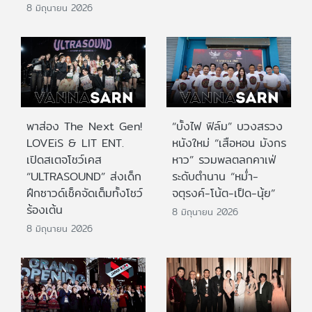
8 มิถุนายน 2026
พาส่อง The Next Gen!
“บั้งไฟ ฟิล์ม” บวงสรวง
LOVEiS & LIT ENT.
หนังใหม่ “เสือหอน มังกร
เปิดสเตจโชว์เคส
หาว” รวมพลตลกคาเฟ่
“ULTRASOUND” ส่งเด็ก
ระดับตำนาน “หม่ำ-
ฝึกซาวด์เช็คจัดเต็มทั้งโชว์
จตุรงค์-โน้ต-เป็ด-นุ้ย”
ร้องเต้น
8 มิถุนายน 2026
8 มิถุนายน 2026