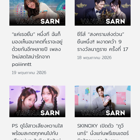
“แค่เธอยิ้ม” หนึ่งที ฉันก็
ซีรีส์ “สงครามส่งด่วน”
มองเห็นอนาคตที่เราจะอยู่
ยืนหนึ่ง!! ผงาดคว้า 9
ด้วยกันอีกหลายปี เพลง
รางวัลนาฏราช ครั้งที่ 17
ใหม่สดใสน่ารักจาก
18 พฤษภาคม 2026
paiiinntt
19 พฤษภาคม 2026
PS ดูโอ้สาวเสียงหวานใส
SKINOXY เปิดตัว “ภูวิ
พร้อมสะกดทุกคนไปกับ
นทร์” นั่งแท่นพรีเซนเตอร์