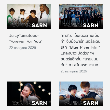
JuicyTomatoes-
“เกสโร เอ็นเตอร์เทนเม้น
"Forever For You"
ท์” จับมือพาร์ทเนอร์ระดับ
โลก “Blue River Film”
22 กรกฎาคม 2026
แถลงข่าวเปิดตัวภาพ
ยนตร์แอ็กชั่น “นายขนม
ต้ม” ณ สโมสรทหารบก
21 กรกฎาคม 2026