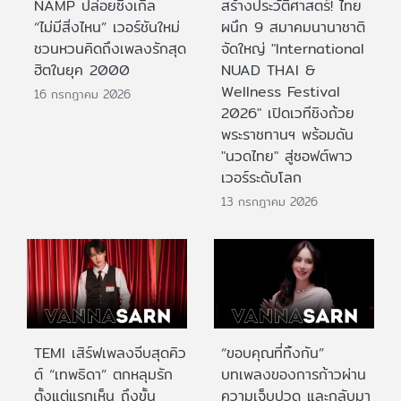
NAMP ปล่อยซิงเกิล
สร้างประวัติศาสตร์! ไทย
“ไม่มีสิ่งไหน” เวอร์ชันใหม่
ผนึก 9 สมาคมนานาชาติ
ชวนหวนคิดถึงเพลงรักสุด
จัดใหญ่ "International
ฮิตในยุค 2000
NUAD THAI &
Wellness Festival
16 กรกฎาคม 2026
2026" เปิดเวทีชิงถ้วย
พระราชทานฯ พร้อมดัน
"นวดไทย" สู่ซอฟต์พาว
เวอร์ระดับโลก
13 กรกฎาคม 2026
TEMI เสิร์ฟเพลงจีบสุดคิว
“ขอบคุณที่ทิ้งกัน”
ต์ “เทพธิดา” ตกหลุมรัก
บทเพลงของการก้าวผ่าน
ตั้งแต่แรกเห็น ถึงขั้น
ความเจ็บปวด และกลับมา