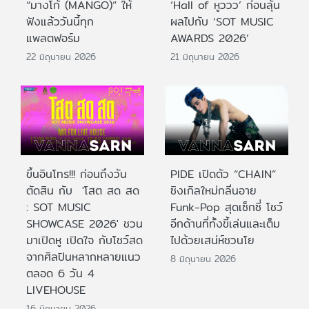
“มางโก้ (MANGO)” ให้
‘Hall of หูววว’ ก่อนลุ้น
ฟังแล้ววันนี้ทุก
ผลไปกับ ‘SOT MUSIC
แพลตฟอร์ม
AWARDS 2026’
22 มิถุนายน 2026
21 มิถุนายน 2026
ขึ้นอินโทร!!! ก่อนถึงวัน
PIDE เปิดตัว “CHAIN”
ตัดสิน กับ 'โสต สด สด
ซิงเกิลใหม่กลิ่นอาย
: SOT MUSIC
Funk-Pop สุดเซ็กซี่ โชว์
SHOWCASE 2026' ชวน
อีกด้านที่ทั้งขี้เล่นและเต็ม
มาเปิดหู เปิดใจ กับโชว์สด
ไปด้วยเสน่ห์ชวนโย
จากศิลปินหลากหลายแนว
8 มิถุนายน 2026
ตลอด 6 วัน 4
LIVEHOUSE
16 มิถุนายน 2026