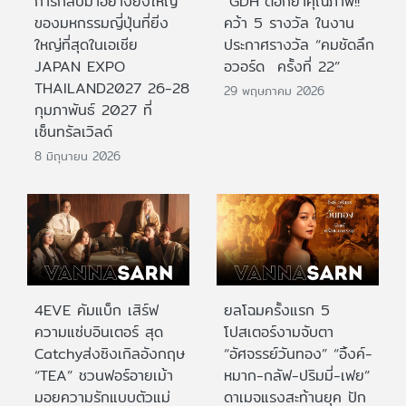
การกลับมาอย่างยิ่งใหญ่
“GDH”ตอกย้ำคุณภาพ!!
ของมหกรรมญี่ปุ่นที่ยิ่ง
คว้า 5 รางวัล ในงาน
ใหญ่ที่สุดในเอเชีย
ประกาศรางวัล “คมชัดลึก
JAPAN EXPO
อวอร์ด ครั้งที่ 22”
THAILAND2027 26-28
29 พฤษภาคม 2026
กุมภาพันธ์ 2027 ที่
เซ็นทรัลเวิลด์
8 มิถุนายน 2026
4EVE คัมแบ็ก เสิร์ฟ
ยลโฉมครั้งแรก 5
ความแซ่บอินเตอร์ สุด
โปสเตอร์งามจับตา
Catchyส่งซิงเกิลอังกฤษ
“อัศจรรย์วันทอง” “อิ้งค์-
“TEA” ชวนฟอร์อายเม้า
หมาก-กลัฟ-ปริมมี่-เฟย”
มอยความรักแบบตัวแม่
ดาเมจแรงสะท้านยุค ปัก