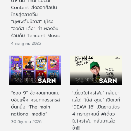
นำ! ดัน Thai Local
Content ส่งออกศิลปิน
ไทยสู่ตลาดจีน
“บุพเพสันนิวาส” ชูโรง
“ออกัส-เล้ง” ทำเพลงจีน
ร่วมกับ Tencent Music
4 กรกฎาคม 2026
“ช่อง 9” จัดคอนเทนต์แบ
‘เดี่ยวไมโครโฟน’ กลับมา
บอิมแพ็ค ครบทุกอรรถรส
แล้ว! ‘โน้ส อุดม’ เปิดเวที
ยืนหนึ่ง “The main
‘DEAW 16’ เปิดขายบัตร
national media”
4 กรกฎาคมนี้ #เดี่ยว
ไมโครโฟน กลับมาแล้ว
30 มิถุนายน 2026
จ้า!!!