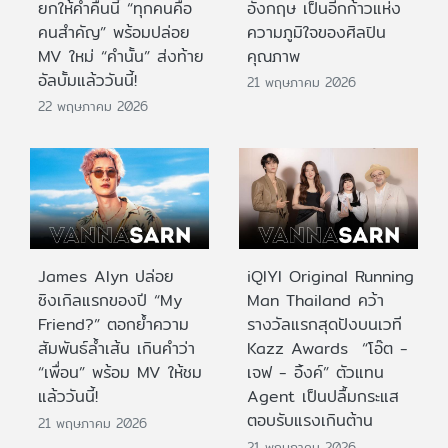
ยกให้ค่ำคืนนี้ “ทุกคนคือ
อังกฤษ เป็นอีกก้าวแห่ง
คนสำคัญ” พร้อมปล่อย
ความภูมิใจของศิลปิน
MV ใหม่ “คำนั้น” ส่งท้าย
คุณภาพ
อัลบั้มแล้ววันนี้!
21 พฤษภาคม 2026
22 พฤษภาคม 2026
James Alyn ปล่อย
iQIYI Original Running
ซิงเกิลแรกของปี “My
Man Thailand คว้า
Friend?” ตอกย้ำความ
รางวัลแรกสุดปังบนเวที
สัมพันธ์ล้ำเส้น เกินคำว่า
Kazz Awards “โอ๊ต -
“เพื่อน” พร้อม MV ให้ชม
เจฟ - อิ้งค์” ตัวแทน
แล้ววันนี้!
Agent เป็นปลื้มกระแส
ตอบรับแรงเกินต้าน
21 พฤษภาคม 2026
21 พฤษภาคม 2026