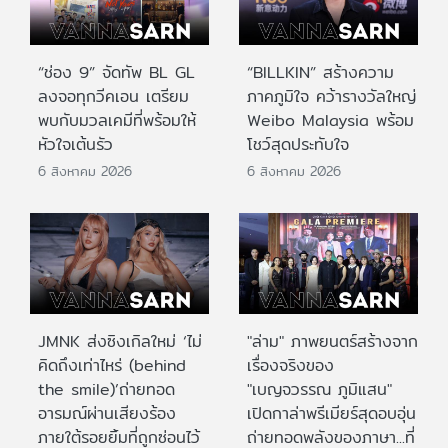
“ช่อง 9” จัดทัพ BL GL
“BILLKIN” สร้างความ
ลงจอทุกวีคเอน เตรียม
ภาคภูมิใจ คว้ารางวัลใหญ่
พบกับมวลเคมีที่พร้อมให้
Weibo Malaysia พร้อม
หัวใจเต้นรัว
โชว์สุดประทับใจ
6 สิงหาคม 2026
6 สิงหาคม 2026
JMNK ส่งซิงเกิลใหม่ ‘ไม่
"ล่าม" ภาพยนตร์สร้างจาก
คิดถึงเท่าไหร่ (behind
เรื่องจริงของ
the smile)’ถ่ายทอด
"เบญจวรรณ ภูมิแสน"
อารมณ์ผ่านเสียงร้อง
เปิดกาล่าพรีเมียร์สุดอบอุ่น
ภายใต้รอยยิ้มที่ถูกซ่อนไว้
ถ่ายทอดพลังของภาษา...ที่