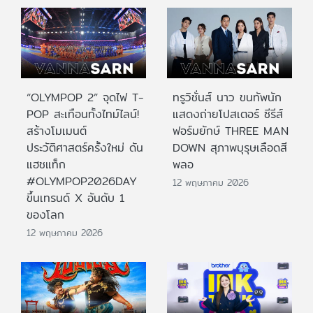
“OLYMPOP 2” จุดไฟ T-
ทรูวิชั่นส์ นาว ขนทัพนัก
POP สะเทือนทั้งไทม์ไลน์!
แสดงถ่ายโปสเตอร์ ซีรีส์
สร้างโมเมนต์
ฟอร์มยักษ์ THREE MAN
ประวัติศาสตร์ครั้งใหม่ ดัน
DOWN สุภาพบุรุษเลือดสี
แฮชแท็ก
พลอ
#OLYMPOP2026DAY
12 พฤษภาคม 2026
ขึ้นเทรนด์ X อันดับ 1
ของโลก
12 พฤษภาคม 2026