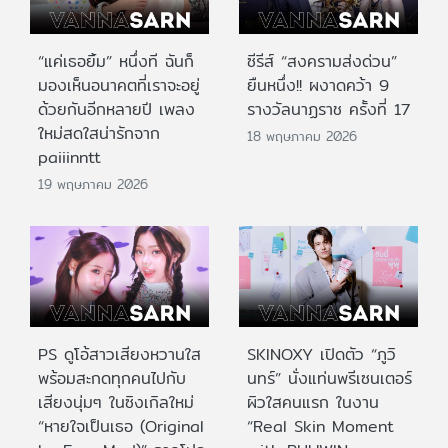
“แค่เธอยิ้ม” หนึ่งที ฉันก็
ซีรีส์ “สงครามส่งด่วน”
มองเห็นอนาคตที่เราจะอยู่
ยืนหนึ่ง!! ผงาดคว้า 9
ด้วยกันอีกหลายปี เพลง
รางวัลนาฏราช ครั้งที่ 17
ใหม่สดใสน่ารักจาก
18 พฤษภาคม 2026
paiiinntt
19 พฤษภาคม 2026
PS ดูโอ้สาวเสียงหวานใส
SKINOXY เปิดตัว “ภูวิ
พร้อมสะกดทุกคนไปกับ
นทร์” นั่งแท่นพรีเซนเตอร์
เสียงนุ่มๆ ในซิงเกิลใหม่
ผิวใสคนแรก ในงาน
“หายใจเป็นเธอ (Original
“Real Skin Moment