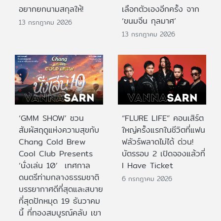
อยากยกนามสกุลให้!
เลือกตัวเองอีกครั้ง จาก
‘ขนมจีน กุลมาศ’
13 กรกฎาคม 2026
13 กรกฎาคม 2026
‘GMM SHOW’ ชวน
“FLURE LIFE” คอนเสิร์ต
สัมผัสฤดูแห่งความสุขกับ
ใหญ่ครั้งแรกในชีวิตที่แฟน
Chang Cold Brew
ฟลัวร์พลาดไม่ได้ ด่วน!
Cool Club Presents
บัตรรอบ 2 เปิดจองแล้วที่
‘นั่งเล่น 10’ เทศกาล
I Have Ticket
ดนตรีท่ามกลางธรรมชาติ
6 กรกฎาคม 2026
บรรยากาศดีที่สุดและสบาย
ที่สุดปักหมุด 19 ธันวาคม
นี้ ที่ทองสมบูรณ์คลับ เขา