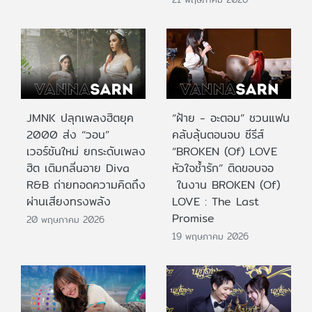
JMNK ปลุกเพลงฮิตยุค
“ฝ้าย - อะตอม” ชวนแฟน
2000 ส่ง “วอน”
คลับลุ้นตอนจบ ซีรีส์
เวอร์ชันใหม่ ยกระดับเพลง
“BROKEN (Of) LOVE
ฮิต เติมกลิ่นอาย Diva
หัวใจช้ำรัก” ติดขอบจอ
R&B ถ่ายทอดความคิดถึง
ในงาน BROKEN (Of)
ผ่านเสียงทรงพลัง
LOVE : The Last
Promise
20 พฤษภาคม 2026
19 พฤษภาคม 2026