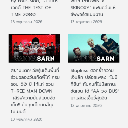
by Four-Mod)” จากโปร
with PHUWIN x
เจกต์ THE TEST OF
SKINOXY” แฟนคลับแห่
TIME 2000
ซัพพอร์ตแน่นงาน
13 พฤษภาคม 2026
13 พฤษภาคม 2026
สยามแตก! วัยรุ่นเต็มพื้นที่
Slapkiss ตอกย้ำความ
ร่วมฉลองวันเกิดพี่โก๋ ครบ
เจ็บลึก ปล่อยเพลง “ไม่มี
รอบ 50 ปี โก๋แก่ ชวน
ที่ยืน” กับคนที่ไม่มีสถานะ
THREE MAN DOWN
ชัดเจน ได้ “AA วง BUS”
เสิร์ฟความมันส์แบบจัด
มาแสดงเอ็มวีสุดอิน
เต็ม!! มันทุกเม็ดมันส์ทุก
12 พฤษภาคม 2026
โมเมนต์
13 พฤษภาคม 2026