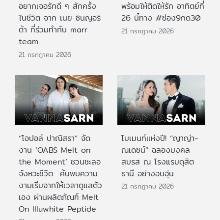
อยากเจอรักดี ๆ สักครั้ง
พร้อมให้ติดให้รัก อาทิตย์ที่
ในชีวิต จาก เนย ซินญอริ
26 นี้ทาง #ช่อง9กด30
ต้า ที่ร่วมทำกับ marr
21 กรกฎาคม 2026
team
21 กรกฎาคม 2026
“โอปอล์ ปาณิสรา” จัด
โมเมนท์แห่งปี! “ญาญ่า-
งาน ‘OABS Melt on
ณเดชน์” ฉลองมงคล
the Moment’ ชวนชะลอ
สมรส ณ โรงแรมดุสิต
จังหวะชีวิต ค้นพบความ
ธานี อย่างอบอุ่น
งามเริ่มจากให้เวลาดูแลตัว
21 กรกฎาคม 2026
เอง ผ่านผลิตภัณฑ์ Melt
On Illuwhite Peptide