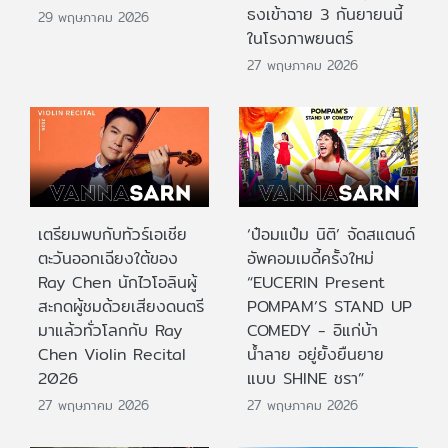
ธงเข้าฉาย 3 กันยายนนี้
29 พฤษภาคม 2026
ในโรงภาพยนตร์
27 พฤษภาคม 2026
เตรียมพบกับทัวร์เอเชีย
‘ป๋อมแป๋ม นิติ’ จัดสแตนด์
ตะวันออกเฉียงใต้ของ
อัพคอมเมดี้ครั้งใหม่
Ray Chen นักไวโอลินผู้
“EUCERIN Present
สะกดผู้ชมด้วยเสียงดนตรี
POMPAM’S STAND UP
มาแล้วทั่วโลกกับ Ray
COMEDY - อิแก่บ้า
Chen Violin Recital
น้ำลาย อยู่ยั้งยืนยาย
2026
แบบ SHINE ชรา”
27 พฤษภาคม 2026
27 พฤษภาคม 2026