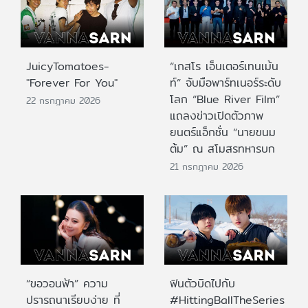
JuicyTomatoes-
“เกสโร เอ็นเตอร์เทนเม้น
"Forever For You"
ท์” จับมือพาร์ทเนอร์ระดับ
โลก “Blue River Film”
22 กรกฎาคม 2026
แถลงข่าวเปิดตัวภาพ
ยนตร์แอ็กชั่น “นายขนม
ต้ม” ณ สโมสรทหารบก
21 กรกฎาคม 2026
“ขอวอนฟ้า” ความ
ฟินตัวบิดไปกับ
ปรารถนาเรียบง่าย ที่
#HittingBallTheSeries