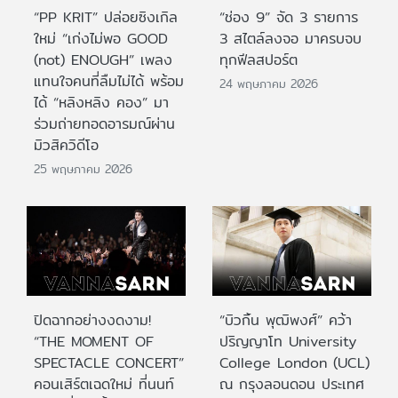
“PP KRIT” ปล่อยซิงเกิล
“ช่อง 9” จัด 3 รายการ
ใหม่ “เก่งไม่พอ GOOD
3 สไตล์ลงจอ มาครบจบ
(not) ENOUGH” เพลง
ทุกฟีลสปอร์ต
แทนใจคนที่ลืมไม่ได้ พร้อม
24 พฤษภาคม 2026
ได้ “หลิงหลิง คอง” มา
ร่วมถ่ายทอดอารมณ์ผ่าน
มิวสิควิดีโอ
25 พฤษภาคม 2026
ปิดฉากอย่างงดงาม!
“บิวกิ้น พุฒิพงศ์” คว้า
“THE MOMENT OF
ปริญญาโท University
SPECTACLE CONCERT”
College London (UCL)
คอนเสิร์ตเฉดใหม่ ที่นนท์
ณ กรุงลอนดอน ประเทศ