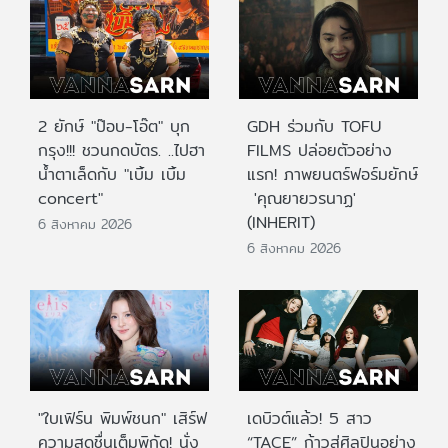
2 ยักษ์ "ป๊อบ-โอ๊ต" บุก
GDH ร่วมกับ TOFU
กรุง!!! ชวนกดบัตร. ..ไปฮา
FILMS ปล่อยตัวอย่าง
น้ำตาเล็ดกับ "เบิ้ม เบิ้ม
แรก! ภาพยนตร์ฟอร์มยักษ์
concert"
'คุณยายวรนาฏ'
(INHERIT)
6 สิงหาคม 2026
6 สิงหาคม 2026
"ใบเฟิร์น พิมพ์ชนก" เสิร์ฟ
เดบิวต์แล้ว! 5 สาว
ความสดชื่นเต็มพิกัด! นั่ง
“TACE” ก้าวสู่ศิลปินอย่าง