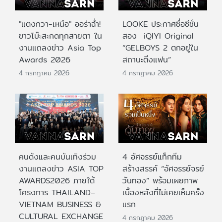
"แตงกวา-เหนือ" ออร่าฉ่ำ!
LOOKE ประกาศชื่อซีซั่น
ขาวโบ๊ะสะกดทุกสายตา ใน
สอง iQIYI Original
งานแถลงข่าว Asia Top
“GELBOYS 2 ตกอยู่ใน
Awards 2026
สถานะติ่งแฟน”
4 กรกฎาคม 2026
4 กรกฎาคม 2026
คนดังและคนบันเทิงร่วม
4 อัศจรรย์แท็กทีม
งานแถลงข่าว ASIA TOP
สร้างสรรค์ “อัศจรรย์จรย์
AWARDS2026 ภายใต้
วันทอง” พร้อมเผยภาพ
โครงการ THAILAND–
เบื้องหลังที่ไม่เคยเห็นครั้ง
VIETNAM BUSINESS &
แรก
CULTURAL EXCHANGE
4 กรกฎาคม 2026