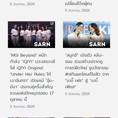
เปลี่ยนชีวิตผู้คน
6 สิงหาคม 2026
6 สิงหาคม 2026
"MGI Beyond" ผนึก
“สมูทอี” เปิดตัว หลิง-
กำลัง "iQIYI" บวงสรวงซี
ออม ร่วมสร้างปรากฎ
รีส์ iQIYI Original
การณ์ผิวใหม่ ชูนวัตกรรม
"Under Her Rules ใต้
#สกินแคร์คนเป็นสิว จาก
เงาจันทรา" เปิดเคมี "อุ้ม–
“เบบี้ เฟซ” สู่ “เบบี้
มีนา" ประกบคู่ครั้งสำคัญ
เฟียส”
ชวนแฟนปักหมุดรอชม 17
6 สิงหาคม 2026
ตุลาคม นี้
6 สิงหาคม 2026