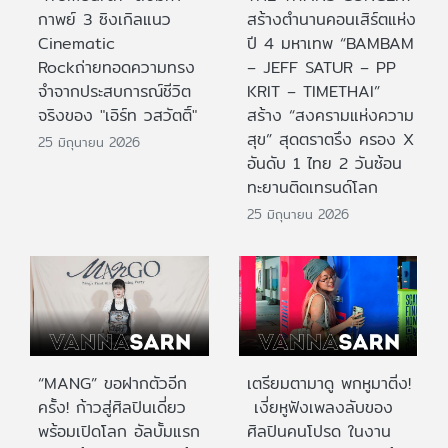
กาพย์ 3 ซิงเกิลแนว
สร้างตำนานคอนเสิร์ตแห่ง
Cinematic
ปี 4 มหาเทพ “BAMBAM
Rockถ่ายทอดความทรง
– JEFF SATUR – PP
จำจากประสบการณ์ชีวิต
KRIT – TIMETHAI”
จริงของ "เอิร์ท วสวัตติ์"
สร้าง “สงครามแห่งความ
สุข” สุดตราตรึง ครอง X
25 มิถุนายน 2026
อันดับ 1 ไทย 2 วันซ้อน
ทะยานติดเทรนด์โลก
25 มิถุนายน 2026
“MANG” ขอฝากตัวอีก
เตรียมตามาดู พกหูมาติ่ง!
ครั้ง! ก้าวสู่ศิลปินเดี่ยว
เงี่ยหูฟังเพลงลับของ
พร้อมเปิดโลก อัลบั้มแรก
ศิลปินคนโปรด ในงาน