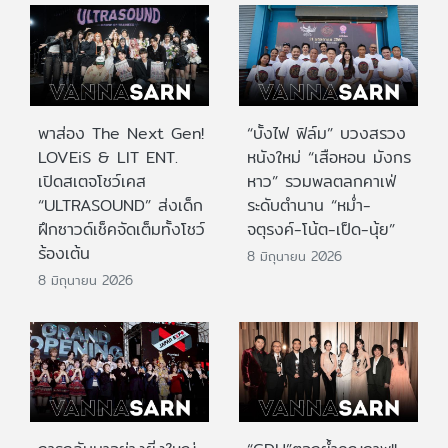
พาส่อง The Next Gen!
“บั้งไฟ ฟิล์ม” บวงสรวง
LOVEiS & LIT ENT.
หนังใหม่ “เสือหอน มังกร
เปิดสเตจโชว์เคส
หาว” รวมพลตลกคาเฟ่
“ULTRASOUND” ส่งเด็ก
ระดับตำนาน “หม่ำ-
ฝึกซาวด์เช็คจัดเต็มทั้งโชว์
จตุรงค์-โน้ต-เป็ด-นุ้ย”
ร้องเต้น
8 มิถุนายน 2026
8 มิถุนายน 2026