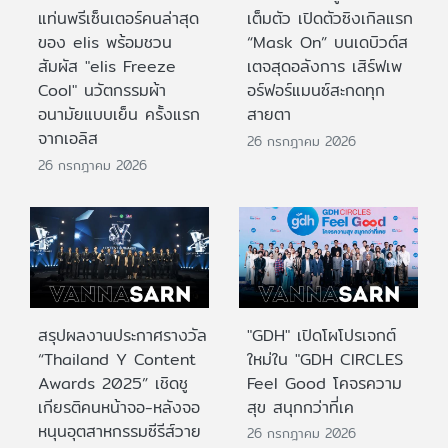
แท่นพรีเซ็นเตอร์คนล่าสุด
เต็มตัว เปิดตัวซิงเกิลแรก
ของ elis พร้อมชวน
“Mask On” บนเดบิวต์ส
สัมผัส "elis Freeze
เตจสุดอลังการ เสิร์ฟเพ
Cool" นวัตกรรมผ้า
อร์ฟอร์แมนซ์สะกดทุก
อนามัยแบบเย็น ครั้งแรก
สายตา
จากเอลิส
26 กรกฎาคม 2026
26 กรกฎาคม 2026
สรุปผลงานประกาศรางวัล
"GDH" เปิดโผโปรเจกต์
“Thailand Y Content
ใหม่ใน "GDH CIRCLES
Awards 2025” เชิดชู
Feel Good โคจรความ
เกียรติคนหน้าจอ-หลังจอ
สุข สนุกกว่าที่เค
หนุนอุตสาหกรรมซีรีส์วาย
26 กรกฎาคม 2026