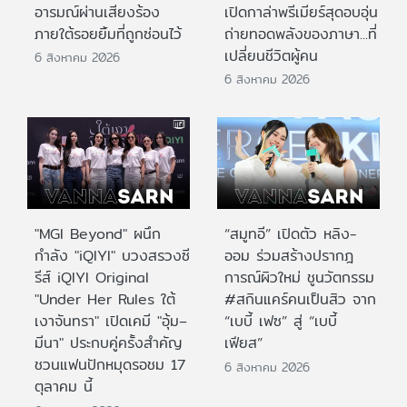
อารมณ์ผ่านเสียงร้อง
เปิดกาล่าพรีเมียร์สุดอบอุ่น
ภายใต้รอยยิ้มที่ถูกซ่อนไว้
ถ่ายทอดพลังของภาษา...ที่
เปลี่ยนชีวิตผู้คน
6 สิงหาคม 2026
6 สิงหาคม 2026
"MGI Beyond" ผนึก
“สมูทอี” เปิดตัว หลิง-
กำลัง "iQIYI" บวงสรวงซี
ออม ร่วมสร้างปรากฎ
รีส์ iQIYI Original
การณ์ผิวใหม่ ชูนวัตกรรม
"Under Her Rules ใต้
#สกินแคร์คนเป็นสิว จาก
เงาจันทรา" เปิดเคมี "อุ้ม–
“เบบี้ เฟซ” สู่ “เบบี้
มีนา" ประกบคู่ครั้งสำคัญ
เฟียส”
ชวนแฟนปักหมุดรอชม 17
6 สิงหาคม 2026
ตุลาคม นี้