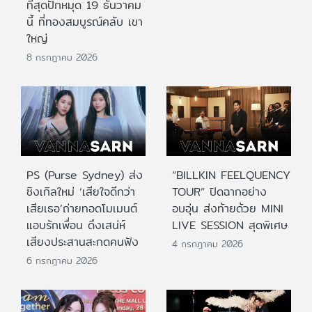
ที่สุดปักหมุด 19 ธันวาคม
นี้ ที่ทองสมบูรณ์คลับ เขา
ใหญ่
8 กรกฎาคม 2026
PS (Purse Sydney) ส่ง
“BILLKIN FEELQUENCY
ซิงเกิลใหม่ ‘เสียใจดีกว่า
TOUR” ปิดฉากอย่าง
เสียเธอ’ถ่ายทอดโมเมนต์
อบอุ่น ส่งท้ายด้วย MINI
แอบรักเพื่อน ดึงเสน่ห์
LIVE SESSION สุดพิเศษ
เสียงประสานสะกดคนฟัง
4 กรกฎาคม 2026
6 กรกฎาคม 2026