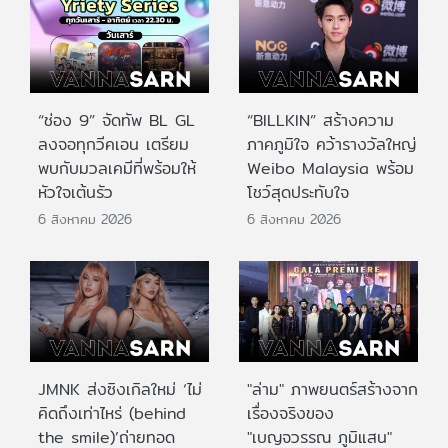
“ช่อง 9” จัดทัพ BL GL
“BILLKIN” สร้างความ
ลงจอทุกวีคเอน เตรียม
ภาคภูมิใจ คว้ารางวัลใหญ่
พบกับมวลเคมีที่พร้อมให้
Weibo Malaysia พร้อม
หัวใจเต้นรัว
โชว์สุดประทับใจ
6 สิงหาคม 2026
6 สิงหาคม 2026
JMNK ส่งซิงเกิลใหม่ ‘ไม่
"ล่าม" ภาพยนตร์สร้างจาก
คิดถึงเท่าไหร่ (behind
เรื่องจริงของ
the smile)’ถ่ายทอด
"เบญจวรรณ ภูมิแสน"