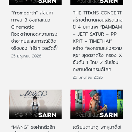
“fromearth” ส่งมหา
THE TITANS CONCERT
กาพย์ 3 ซิงเกิลแนว
สร้างตำนานคอนเสิร์ตแห่ง
Cinematic
ปี 4 มหาเทพ “BAMBAM
Rockถ่ายทอดความทรง
– JEFF SATUR – PP
จำจากประสบการณ์ชีวิต
KRIT – TIMETHAI”
จริงของ "เอิร์ท วสวัตติ์"
สร้าง “สงครามแห่งความ
สุข” สุดตราตรึง ครอง X
25 มิถุนายน 2026
อันดับ 1 ไทย 2 วันซ้อน
ทะยานติดเทรนด์โลก
25 มิถุนายน 2026
“MANG” ขอฝากตัวอีก
เตรียมตามาดู พกหูมาติ่ง!