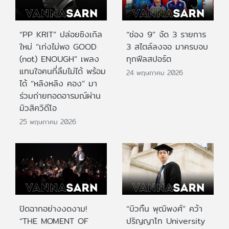
“PP KRIT” ปล่อยซิงเกิล
“ช่อง 9” จัด 3 รายการ
ใหม่ “เก่งไม่พอ GOOD
3 สไตล์ลงจอ มาครบจบ
(not) ENOUGH” เพลง
ทุกฟีลสปอร์ต
แทนใจคนที่ลืมไม่ได้ พร้อม
24 พฤษภาคม 2026
ได้ “หลิงหลิง คอง” มา
ร่วมถ่ายทอดอารมณ์ผ่าน
มิวสิควิดีโอ
25 พฤษภาคม 2026
ปิดฉากอย่างงดงาม!
“บิวกิ้น พุฒิพงศ์” คว้า
“THE MOMENT OF
ปริญญาโท University