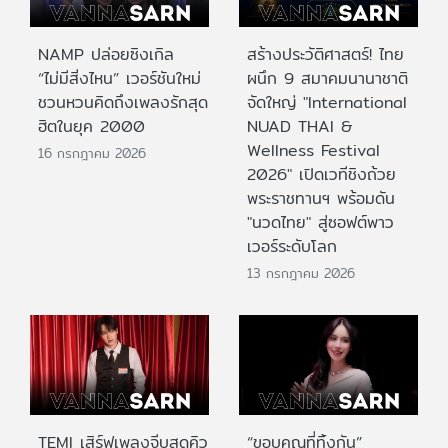
NAMP ปล่อยซิงเกิล
สร้างประวัติศาสตร์! ไทย
“ไม่มีสิ่งไหน” เวอร์ชันใหม่
ผนึก 9 สมาคมนานาชาติ
ชวนหวนคิดถึงเพลงรักสุด
จัดใหญ่ "International
ฮิตในยุค 2000
NUAD THAI &
Wellness Festival
16 กรกฎาคม 2026
2026" เปิดเวทีชิงถ้วย
พระราชทานฯ พร้อมดัน
"นวดไทย" สู่ซอฟต์พาว
เวอร์ระดับโลก
13 กรกฎาคม 2026
TEMI เสิร์ฟเพลงจีบสุดคิว
“ขอบคุณที่ทิ้งกัน”