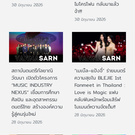
ไมโครโฟน กลับมาแล้ว
30 มิถุนายน 2026
จ้า!!!
30 มิถุนายน 2026
สถาบันดนตรีกัลยาณิ
“เมเบิ้ล–แป้งจี่” ร่ายมนตร์
วัฒนา เปิดตัวโครงการ
ความสุขใน BLEJIE 1st
“MUSIC INDUSTRY
Fanmeet in Thailand :
NEXUS” เชื่อมการศึกษา
Love is Magic แฟน
ศิลปิน และอุตสาหกรรม
คลับฟินหนักพร้อมเสิร์ฟ
ดนตรีไทย สร้างองค์ความ
โมเมนต์หวานจัดเต็ม!!
รู้สู่คนรุ่นใหม่
28 มิถุนายน 2026
28 มิถุนายน 2026