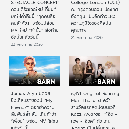
SPECTACLE CONCERT”
College London (UCL)
คอนเสิร์ตเฉดใหม่ ที่นนท์
ณ กรุงลอนดอน ประเทศ
ยกให้ค่ำคืนนี้ “ทุกคนคือ
อังกฤษ เป็นอีกก้าวแห่ง
คนสำคัญ” พร้อมปล่อย
ความภูมิใจของศิลปิน
MV ใหม่ “คำนั้น” ส่งท้าย
คุณภาพ
อัลบั้มแล้ววันนี้!
21 พฤษภาคม 2026
22 พฤษภาคม 2026
James Alyn ปล่อย
iQIYI Original Running
ซิงเกิลแรกของปี “My
Man Thailand คว้า
Friend?” ตอกย้ำความ
รางวัลแรกสุดปังบนเวที
สัมพันธ์ล้ำเส้น เกินคำว่า
Kazz Awards “โอ๊ต -
“เพื่อน” พร้อม MV ให้ชม
เจฟ - อิ้งค์” ตัวแทน
แล้ววันนี้!
Agent เป็นปลื้มกระแส