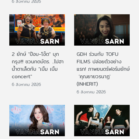
6 สิงหาคม 2026
2 ยักษ์ "ป๊อบ-โอ๊ต" บุก
GDH ร่วมกับ TOFU
กรุง!!! ชวนกดบัตร. ..ไปฮา
FILMS ปล่อยตัวอย่าง
น้ำตาเล็ดกับ "เบิ้ม เบิ้ม
แรก! ภาพยนตร์ฟอร์มยักษ์
concert"
'คุณยายวรนาฏ'
(INHERIT)
6 สิงหาคม 2026
6 สิงหาคม 2026