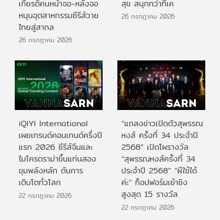
เกียรติคนหน้าจอ-หลังจอ
สุข สนุกกว่าที่เค
หนุนอุตสาหกรรมซีรีส์วาย
26 กรกฎาคม 2026
ไทยสู่สากล
26 กรกฎาคม 2026
iQIYI International
“แถลงข่าวเปิดตัวสุพรรณ
เผยเทรนด์คอนเทนต์ครึ่งปี
หงส์ ครั้งที่ 34 ประจำปี
แรก 2026 ซีรีส์จีนและ
2568” เปิดโผรางวัล
ไมโครดราม่าขึ้นแท่นสอง
“สุพรรณหงส์ครั้งที่ 34
ขุมพลังหลัก ดันการ
ประจำปี 2568” “ผีใช้ได้
เติบโตทั่วโลก
ค่ะ” ท็อปฟอร์มเข้าชิง
สูงสุด 15 รางวัล
22 กรกฎาคม 2026
22 กรกฎาคม 2026