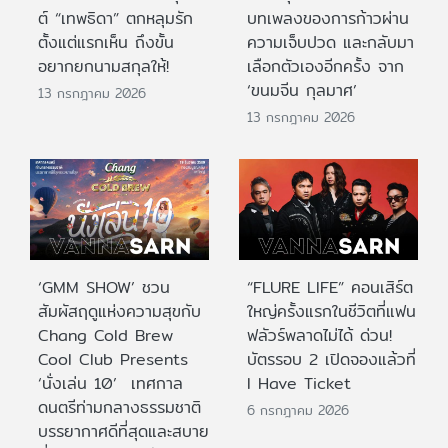
ต์ “เทพธิดา” ตกหลุมรัก
บทเพลงของการก้าวผ่าน
ตั้งแต่แรกเห็น ถึงขั้น
ความเจ็บปวด และกลับมา
อยากยกนามสกุลให้!
เลือกตัวเองอีกครั้ง จาก
‘ขนมจีน กุลมาศ’
13 กรกฎาคม 2026
13 กรกฎาคม 2026
‘GMM SHOW’ ชวน
“FLURE LIFE” คอนเสิร์ต
สัมผัสฤดูแห่งความสุขกับ
ใหญ่ครั้งแรกในชีวิตที่แฟน
Chang Cold Brew
ฟลัวร์พลาดไม่ได้ ด่วน!
Cool Club Presents
บัตรรอบ 2 เปิดจองแล้วที่
‘นั่งเล่น 10’ เทศกาล
I Have Ticket
ดนตรีท่ามกลางธรรมชาติ
6 กรกฎาคม 2026
บรรยากาศดีที่สุดและสบาย