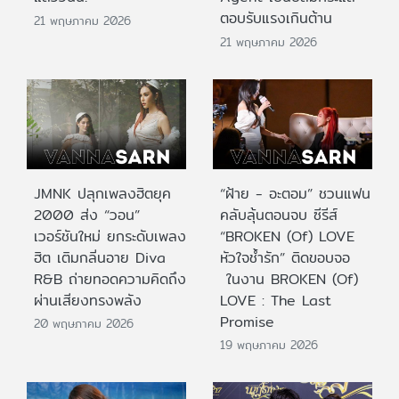
ตอบรับแรงเกินต้าน
21 พฤษภาคม 2026
21 พฤษภาคม 2026
JMNK ปลุกเพลงฮิตยุค
“ฝ้าย - อะตอม” ชวนแฟน
2000 ส่ง “วอน”
คลับลุ้นตอนจบ ซีรีส์
เวอร์ชันใหม่ ยกระดับเพลง
“BROKEN (Of) LOVE
ฮิต เติมกลิ่นอาย Diva
หัวใจช้ำรัก” ติดขอบจอ
R&B ถ่ายทอดความคิดถึง
ในงาน BROKEN (Of)
ผ่านเสียงทรงพลัง
LOVE : The Last
Promise
20 พฤษภาคม 2026
19 พฤษภาคม 2026