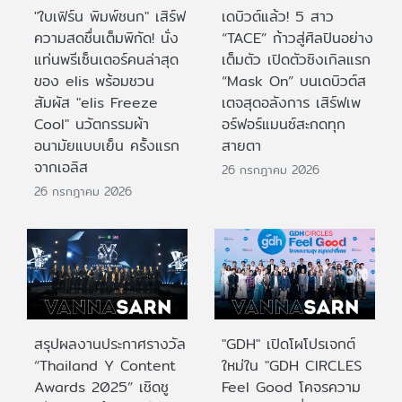
"ใบเฟิร์น พิมพ์ชนก" เสิร์ฟ
เดบิวต์แล้ว! 5 สาว
ความสดชื่นเต็มพิกัด! นั่ง
“TACE” ก้าวสู่ศิลปินอย่าง
แท่นพรีเซ็นเตอร์คนล่าสุด
เต็มตัว เปิดตัวซิงเกิลแรก
ของ elis พร้อมชวน
“Mask On” บนเดบิวต์ส
สัมผัส "elis Freeze
เตจสุดอลังการ เสิร์ฟเพ
Cool" นวัตกรรมผ้า
อร์ฟอร์แมนซ์สะกดทุก
อนามัยแบบเย็น ครั้งแรก
สายตา
จากเอลิส
26 กรกฎาคม 2026
26 กรกฎาคม 2026
สรุปผลงานประกาศรางวัล
"GDH" เปิดโผโปรเจกต์
“Thailand Y Content
ใหม่ใน "GDH CIRCLES
Awards 2025” เชิดชู
Feel Good โคจรความ