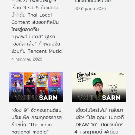
– 2027 เรือธงใหญ่ 3
ใจเจ็บจนไม่ไหวเลย
เรื่อง 3 รส 6 นักแสดง
30 มิถุนายน 2026
นำ! ดัน Thai Local
Content ส่งออกศิลปิน
ไทยสู่ตลาดจีน
“บุพเพสันนิวาส” ชูโรง
“ออกัส-เล้ง” ทำเพลงจีน
ร่วมกับ Tencent Music
4 กรกฎาคม 2026
“ช่อง 9” จัดคอนเทนต์แบ
‘เดี่ยวไมโครโฟน’ กลับมา
บอิมแพ็ค ครบทุกอรรถรส
แล้ว! ‘โน้ส อุดม’ เปิดเวที
ยืนหนึ่ง “The main
‘DEAW 16’ เปิดขายบัตร
national media”
4 กรกฎาคมนี้ #เดี่ยว