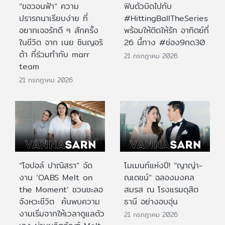
“ขอวอนฟ้า” ความ
ฟินตัวบิดไปกับ
ปรารถนาเรียบง่าย ที่
#HittingBallTheSeries
อยากเจอรักดี ๆ สักครั้ง
พร้อมให้ติดให้รัก อาทิตย์ที่
ในชีวิต จาก เนย ซินญอริ
26 นี้ทาง #ช่อง9กด30
ต้า ที่ร่วมทำกับ marr
21 กรกฎาคม 2026
team
21 กรกฎาคม 2026
“โอปอล์ ปาณิสรา” จัด
โมเมนท์แห่งปี! “ญาญ่า-
งาน ‘OABS Melt on
ณเดชน์” ฉลองมงคล
the Moment’ ชวนชะลอ
สมรส ณ โรงแรมดุสิต
จังหวะชีวิต ค้นพบความ
ธานี อย่างอบอุ่น
งามเริ่มจากให้เวลาดูแลตัว
21 กรกฎาคม 2026