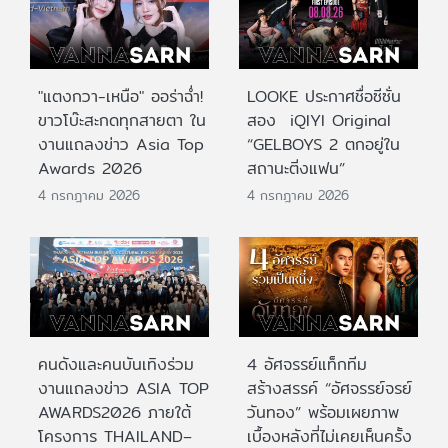
"แตงกวา-เหนือ" ออร่าฉ่ำ!
LOOKE ประกาศชื่อซีซั่น
ขาวโบ๊ะสะกดทุกสายตา ใน
สอง iQIYI Original
งานแถลงข่าว Asia Top
“GELBOYS 2 ตกอยู่ใน
Awards 2026
สถานะติ่งแฟน”
4 กรกฎาคม 2026
4 กรกฎาคม 2026
คนดังและคนบันเทิงร่วม
4 อัศจรรย์แท็กทีม
งานแถลงข่าว ASIA TOP
สร้างสรรค์ “อัศจรรย์จรย์
AWARDS2026 ภายใต้
วันทอง” พร้อมเผยภาพ
โครงการ THAILAND–
เบื้องหลังที่ไม่เคยเห็นครั้ง