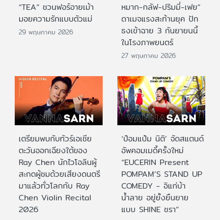
“TEA” ชวนฟอร์อายเม้า
หมาก-กลัฟ-ปริมมี่-เฟย”
มอยความรักแบบตัวแม่
ดาเมจแรงสะท้านยุค ปัก
ธงเข้าฉาย 3 กันยายนนี้
29 พฤษภาคม 2026
ในโรงภาพยนตร์
27 พฤษภาคม 2026
เตรียมพบกับทัวร์เอเชีย
‘ป๋อมแป๋ม นิติ’ จัดสแตนด์
ตะวันออกเฉียงใต้ของ
อัพคอมเมดี้ครั้งใหม่
Ray Chen นักไวโอลินผู้
“EUCERIN Present
สะกดผู้ชมด้วยเสียงดนตรี
POMPAM’S STAND UP
มาแล้วทั่วโลกกับ Ray
COMEDY - อิแก่บ้า
Chen Violin Recital
น้ำลาย อยู่ยั้งยืนยาย
2026
แบบ SHINE ชรา”