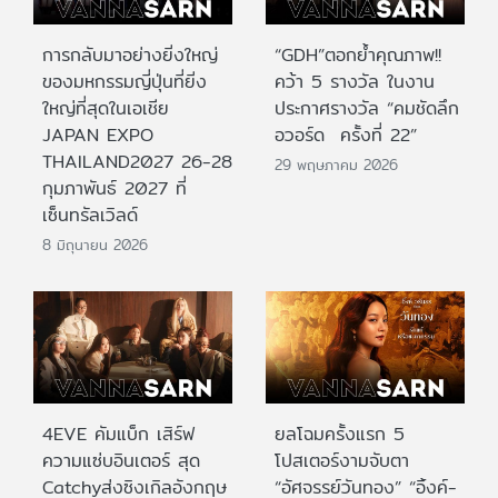
การกลับมาอย่างยิ่งใหญ่
“GDH”ตอกย้ำคุณภาพ!!
ของมหกรรมญี่ปุ่นที่ยิ่ง
คว้า 5 รางวัล ในงาน
ใหญ่ที่สุดในเอเชีย
ประกาศรางวัล “คมชัดลึก
JAPAN EXPO
อวอร์ด ครั้งที่ 22”
THAILAND2027 26-28
29 พฤษภาคม 2026
กุมภาพันธ์ 2027 ที่
เซ็นทรัลเวิลด์
8 มิถุนายน 2026
4EVE คัมแบ็ก เสิร์ฟ
ยลโฉมครั้งแรก 5
ความแซ่บอินเตอร์ สุด
โปสเตอร์งามจับตา
Catchyส่งซิงเกิลอังกฤษ
“อัศจรรย์วันทอง” “อิ้งค์-