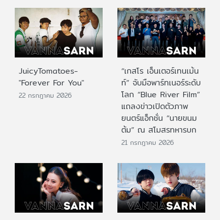
JuicyTomatoes-
“เกสโร เอ็นเตอร์เทนเม้น
"Forever For You"
ท์” จับมือพาร์ทเนอร์ระดับ
โลก “Blue River Film”
22 กรกฎาคม 2026
แถลงข่าวเปิดตัวภาพ
ยนตร์แอ็กชั่น “นายขนม
ต้ม” ณ สโมสรทหารบก
21 กรกฎาคม 2026