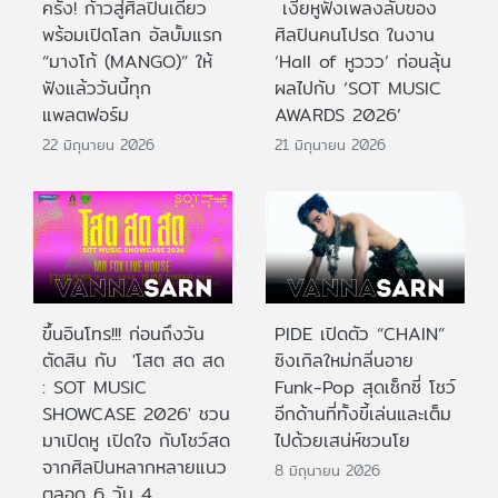
ครั้ง! ก้าวสู่ศิลปินเดี่ยว
เงี่ยหูฟังเพลงลับของ
พร้อมเปิดโลก อัลบั้มแรก
ศิลปินคนโปรด ในงาน
“มางโก้ (MANGO)” ให้
‘Hall of หูววว’ ก่อนลุ้น
ฟังแล้ววันนี้ทุก
ผลไปกับ ‘SOT MUSIC
แพลตฟอร์ม
AWARDS 2026’
22 มิถุนายน 2026
21 มิถุนายน 2026
ขึ้นอินโทร!!! ก่อนถึงวัน
PIDE เปิดตัว “CHAIN”
ตัดสิน กับ 'โสต สด สด
ซิงเกิลใหม่กลิ่นอาย
: SOT MUSIC
Funk-Pop สุดเซ็กซี่ โชว์
SHOWCASE 2026' ชวน
อีกด้านที่ทั้งขี้เล่นและเต็ม
มาเปิดหู เปิดใจ กับโชว์สด
ไปด้วยเสน่ห์ชวนโย
จากศิลปินหลากหลายแนว
8 มิถุนายน 2026
ตลอด 6 วัน 4