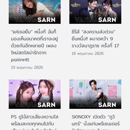
“แค่เธอยิ้ม” หนึ่งที ฉันก็
ซีรีส์ “สงครามส่งด่วน”
มองเห็นอนาคตที่เราจะอยู่
ยืนหนึ่ง!! ผงาดคว้า 9
ด้วยกันอีกหลายปี เพลง
รางวัลนาฏราช ครั้งที่ 17
ใหม่สดใสน่ารักจาก
18 พฤษภาคม 2026
paiiinntt
19 พฤษภาคม 2026
PS ดูโอ้สาวเสียงหวานใส
SKINOXY เปิดตัว “ภูวิ
พร้อมสะกดทุกคนไปกับ
นทร์” นั่งแท่นพรีเซนเตอร์