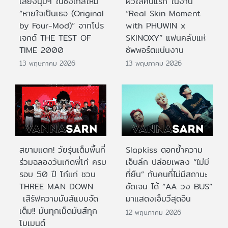
เสียงนุ่มๆ ในซิงเกิลใหม่
ผิวใสคนแรก ในงาน
“หายใจเป็นเธอ (Original
“Real Skin Moment
by Four-Mod)” จากโปร
with PHUWIN x
เจกต์ THE TEST OF
SKINOXY” แฟนคลับแห่
TIME 2000
ซัพพอร์ตแน่นงาน
13 พฤษภาคม 2026
13 พฤษภาคม 2026
สยามแตก! วัยรุ่นเต็มพื้นที่
Slapkiss ตอกย้ำความ
ร่วมฉลองวันเกิดพี่โก๋ ครบ
เจ็บลึก ปล่อยเพลง “ไม่มี
รอบ 50 ปี โก๋แก่ ชวน
ที่ยืน” กับคนที่ไม่มีสถานะ
THREE MAN DOWN
ชัดเจน ได้ “AA วง BUS”
เสิร์ฟความมันส์แบบจัด
มาแสดงเอ็มวีสุดอิน
เต็ม!! มันทุกเม็ดมันส์ทุก
12 พฤษภาคม 2026
โมเมนต์