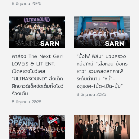
8 มิถุนายน 2026
พาส่อง The Next Gen!
“บั้งไฟ ฟิล์ม” บวงสรวง
LOVEiS & LIT ENT.
หนังใหม่ “เสือหอน มังกร
เปิดสเตจโชว์เคส
หาว” รวมพลตลกคาเฟ่
“ULTRASOUND” ส่งเด็ก
ระดับตำนาน “หม่ำ-
ฝึกซาวด์เช็คจัดเต็มทั้งโชว์
จตุรงค์-โน้ต-เป็ด-นุ้ย”
ร้องเต้น
8 มิถุนายน 2026
8 มิถุนายน 2026