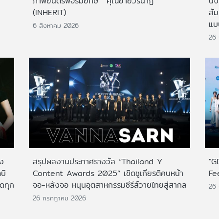
ภาพยนตร์ฟอร์มยักษ์ 'คุณยายวรนาฏ'
นั่
(INHERIT)
สั
แบ
6 สิงหาคม 2026
26
าง
สรุปผลงานประกาศรางวัล “Thailand Y
"G
บิ
Content Awards 2025” เชิดชูเกียรติคนหน้า
Fe
กดทุก
จอ-หลังจอ หนุนอุตสาหกรรมซีรีส์วายไทยสู่สากล
26
26 กรกฎาคม 2026