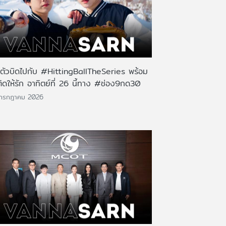
นตัวบิดไปกับ #HittingBallTheSeries พร้อม
ติดให้รัก อาทิตย์ที่ 26 นี้ทาง #ช่อง9กด30
 กรกฎาคม 2026