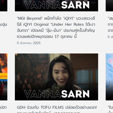
"MGI Beyond" ผนึกกำลัง "iQIYI" บวงสรวงซี
“ส
บอุ่น
รีส์ iQIYI Original "Under Her Rules ใต้เงา
กา
จันทรา" เปิดเคมี "อุ้ม–มีนา" ประกบคู่ครั้งสำคัญ
จาก
ชวนแฟนปักหมุดรอชม 17 ตุลาคม นี้
6 ส
6 สิงหาคม 2026
ไปฮา
GDH ร่วมกับ TOFU FILMS ปล่อยตัวอย่างแรก!
"ใบ