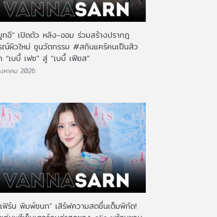
มูทอี” เปิดตัว หลิง-ออม ร่วมสร้างปรากฎ
รณ์ผิวใหม่ ชูนวัตกรรม #สกินแคร์คนเป็นสิว
 “เบบี้ เฟซ” สู่ “เบบี้ เฟียส”
ิงหาคม 2026
เฟิร์น พิมพ์ชนก" เสิร์ฟความสดชื่นเต็มพิกัด!