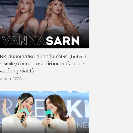
K ส่งซิงเกิลใหม่ ‘ไม่คิดถึงเท่าไหร่ (behind
e smile)’ถ่ายทอดอารมณ์ผ่านเสียงร้อง ภาย
รอยยิ้มที่ถูกซ่อนไว้
ิงหาคม 2026