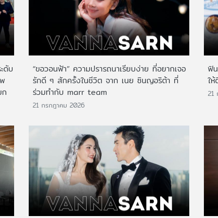
ระดับ
“ขอวอนฟ้า” ความปรารถนาเรียบง่าย ที่อยากเจอ
ฟิ
าพ
รักดี ๆ สักครั้งในชีวิต จาก เนย ซินญอริต้า ที่
ให้
บก
ร่วมทำกับ marr team
21
21 กรกฎาคม 2026