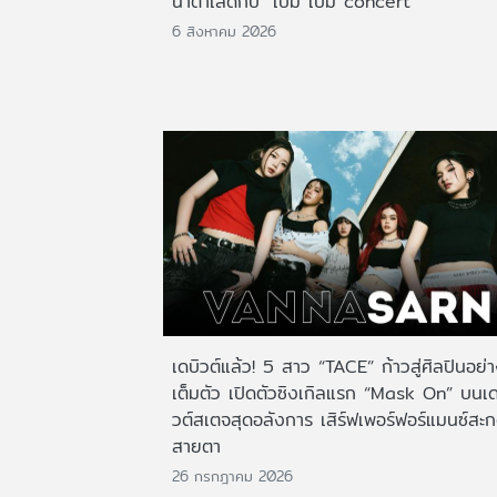
น้ำตาเล็ดกับ "เบิ้ม เบิ้ม concert"
6 สิงหาคม 2026
เดบิวต์แล้ว! 5 สาว “TACE” ก้าวสู่ศิลปินอย่
เต็มตัว เปิดตัวซิงเกิลแรก “Mask On” บนเด
วต์สเตจสุดอลังการ เสิร์ฟเพอร์ฟอร์แมนซ์สะ
สายตา
26 กรกฎาคม 2026