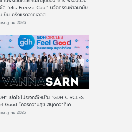
งแท่นพรีเซ็นเตอร์คนล่าสุดของ elis พร้อมชวน
มผัส "elis Freeze Cool" นวัตกรรมผ้าอนามัย
บเย็น ครั้งแรกจากเอลิส
 กรกฎาคม 2026
DH" เปิดโผโปรเจกต์ใหม่ใน "GDH CIRCLES
el Good โคจรความสุข สนุกกว่าที่เค
 กรกฎาคม 2026