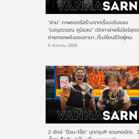
"ล่าม" ภาพยนตร์สร้างจากเรื่องจริงของ
"เบญจวรรณ ภูมิแสน" เปิดกาล่าพรีเมียร์สุดอ
ถ่ายทอดพลังของภาษา...ที่เปลี่ยนชีวิตผู้คน
6 สิงหาคม 2026
2 ยักษ์ "ป๊อบ-โอ๊ต" บุกกรุง!!! ชวนกดบัตร. ..