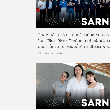
“เกสโร เอ็นเตอร์เทนเม้นท์” จับมือพาร์ทเนอร์
โลก “Blue River Film” แถลงข่าวเปิดตัวภ
ยนตร์แอ็กชั่น “นายขนมต้ม” ณ สโมสรทหาร
21 กรกฎาคม 2026