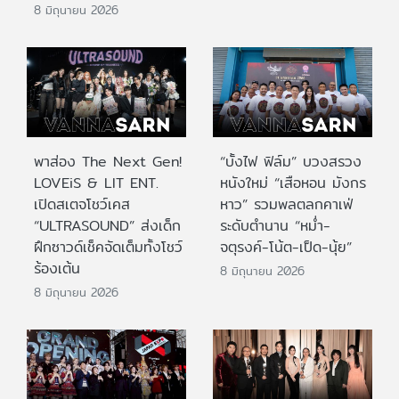
8 มิถุนายน 2026
พาส่อง The Next Gen!
“บั้งไฟ ฟิล์ม” บวงสรวง
LOVEiS & LIT ENT.
หนังใหม่ “เสือหอน มังกร
เปิดสเตจโชว์เคส
หาว” รวมพลตลกคาเฟ่
“ULTRASOUND” ส่งเด็ก
ระดับตำนาน “หม่ำ-
ฝึกซาวด์เช็คจัดเต็มทั้งโชว์
จตุรงค์-โน้ต-เป็ด-นุ้ย”
ร้องเต้น
8 มิถุนายน 2026
8 มิถุนายน 2026