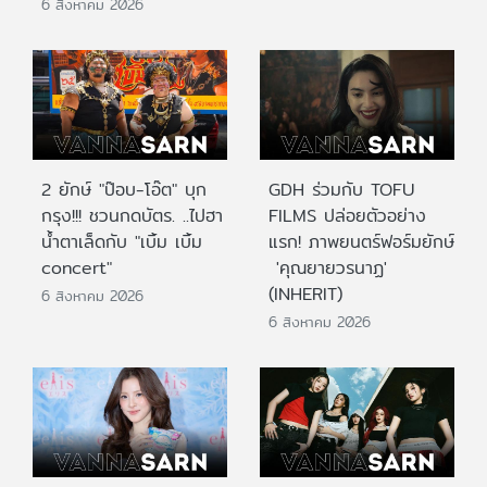
6 สิงหาคม 2026
2 ยักษ์ "ป๊อบ-โอ๊ต" บุก
GDH ร่วมกับ TOFU
กรุง!!! ชวนกดบัตร. ..ไปฮา
FILMS ปล่อยตัวอย่าง
น้ำตาเล็ดกับ "เบิ้ม เบิ้ม
แรก! ภาพยนตร์ฟอร์มยักษ์
concert"
'คุณยายวรนาฏ'
(INHERIT)
6 สิงหาคม 2026
6 สิงหาคม 2026