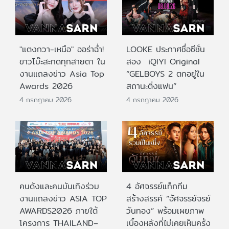
"แตงกวา-เหนือ" ออร่าฉ่ำ!
LOOKE ประกาศชื่อซีซั่น
ขาวโบ๊ะสะกดทุกสายตา ใน
สอง iQIYI Original
งานแถลงข่าว Asia Top
“GELBOYS 2 ตกอยู่ใน
Awards 2026
สถานะติ่งแฟน”
4 กรกฎาคม 2026
4 กรกฎาคม 2026
คนดังและคนบันเทิงร่วม
4 อัศจรรย์แท็กทีม
งานแถลงข่าว ASIA TOP
สร้างสรรค์ “อัศจรรย์จรย์
AWARDS2026 ภายใต้
วันทอง” พร้อมเผยภาพ
โครงการ THAILAND–
เบื้องหลังที่ไม่เคยเห็นครั้ง