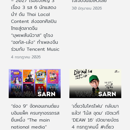
– 2027 เรือธงใหญ่ 3
ใจเจ็บจนไม่ไหวเลย
เรื่อง 3 รส 6 นักแสดง
30 มิถุนายน 2026
นำ! ดัน Thai Local
Content ส่งออกศิลปิน
ไทยสู่ตลาดจีน
“บุพเพสันนิวาส” ชูโรง
“ออกัส-เล้ง” ทำเพลงจีน
ร่วมกับ Tencent Music
4 กรกฎาคม 2026
“ช่อง 9” จัดคอนเทนต์แบ
‘เดี่ยวไมโครโฟน’ กลับมา
บอิมแพ็ค ครบทุกอรรถรส
แล้ว! ‘โน้ส อุดม’ เปิดเวที
ยืนหนึ่ง “The main
‘DEAW 16’ เปิดขายบัตร
national media”
4 กรกฎาคมนี้ #เดี่ยว