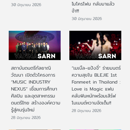
ไมโครโฟน กลับมาแล้ว
30 มิถุนายน 2026
จ้า!!!
30 มิถุนายน 2026
สถาบันดนตรีกัลยาณิ
“เมเบิ้ล–แป้งจี่” ร่ายมนตร์
วัฒนา เปิดตัวโครงการ
ความสุขใน BLEJIE 1st
“MUSIC INDUSTRY
Fanmeet in Thailand :
NEXUS” เชื่อมการศึกษา
Love is Magic แฟน
ศิลปิน และอุตสาหกรรม
คลับฟินหนักพร้อมเสิร์ฟ
ดนตรีไทย สร้างองค์ความ
โมเมนต์หวานจัดเต็ม!!
รู้สู่คนรุ่นใหม่
28 มิถุนายน 2026
28 มิถุนายน 2026