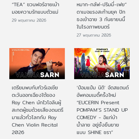
“TEA” ชวนฟอร์อายเม้า
หมาก-กลัฟ-ปริมมี่-เฟย”
มอยความรักแบบตัวแม่
ดาเมจแรงสะท้านยุค ปัก
ธงเข้าฉาย 3 กันยายนนี้
29 พฤษภาคม 2026
ในโรงภาพยนตร์
27 พฤษภาคม 2026
เตรียมพบกับทัวร์เอเชีย
‘ป๋อมแป๋ม นิติ’ จัดสแตนด์
ตะวันออกเฉียงใต้ของ
อัพคอมเมดี้ครั้งใหม่
Ray Chen นักไวโอลินผู้
“EUCERIN Present
สะกดผู้ชมด้วยเสียงดนตรี
POMPAM’S STAND UP
มาแล้วทั่วโลกกับ Ray
COMEDY - อิแก่บ้า
Chen Violin Recital
น้ำลาย อยู่ยั้งยืนยาย
2026
แบบ SHINE ชรา”