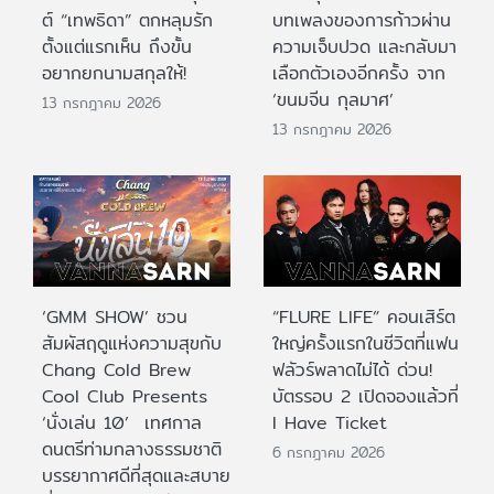
ต์ “เทพธิดา” ตกหลุมรัก
บทเพลงของการก้าวผ่าน
ตั้งแต่แรกเห็น ถึงขั้น
ความเจ็บปวด และกลับมา
อยากยกนามสกุลให้!
เลือกตัวเองอีกครั้ง จาก
‘ขนมจีน กุลมาศ’
13 กรกฎาคม 2026
13 กรกฎาคม 2026
‘GMM SHOW’ ชวน
“FLURE LIFE” คอนเสิร์ต
สัมผัสฤดูแห่งความสุขกับ
ใหญ่ครั้งแรกในชีวิตที่แฟน
Chang Cold Brew
ฟลัวร์พลาดไม่ได้ ด่วน!
Cool Club Presents
บัตรรอบ 2 เปิดจองแล้วที่
‘นั่งเล่น 10’ เทศกาล
I Have Ticket
ดนตรีท่ามกลางธรรมชาติ
6 กรกฎาคม 2026
บรรยากาศดีที่สุดและสบาย