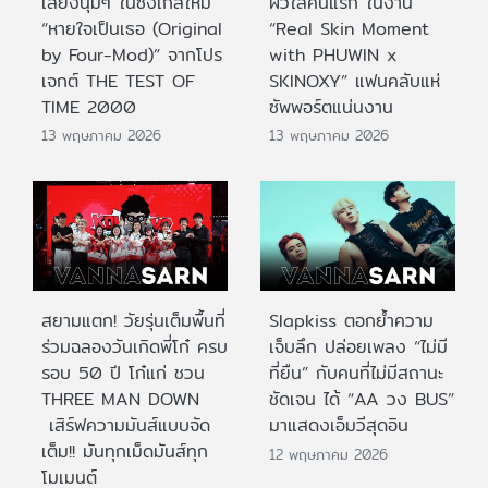
เสียงนุ่มๆ ในซิงเกิลใหม่
ผิวใสคนแรก ในงาน
“หายใจเป็นเธอ (Original
“Real Skin Moment
by Four-Mod)” จากโปร
with PHUWIN x
เจกต์ THE TEST OF
SKINOXY” แฟนคลับแห่
TIME 2000
ซัพพอร์ตแน่นงาน
13 พฤษภาคม 2026
13 พฤษภาคม 2026
สยามแตก! วัยรุ่นเต็มพื้นที่
Slapkiss ตอกย้ำความ
ร่วมฉลองวันเกิดพี่โก๋ ครบ
เจ็บลึก ปล่อยเพลง “ไม่มี
รอบ 50 ปี โก๋แก่ ชวน
ที่ยืน” กับคนที่ไม่มีสถานะ
THREE MAN DOWN
ชัดเจน ได้ “AA วง BUS”
เสิร์ฟความมันส์แบบจัด
มาแสดงเอ็มวีสุดอิน
เต็ม!! มันทุกเม็ดมันส์ทุก
12 พฤษภาคม 2026
โมเมนต์