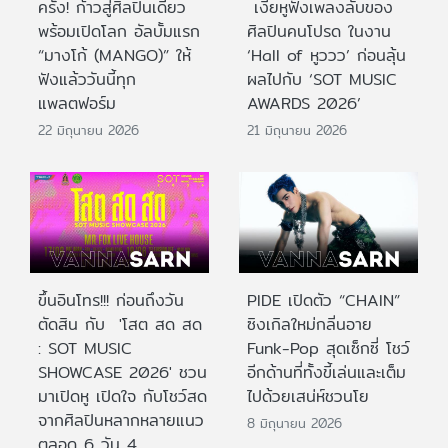
ครั้ง! ก้าวสู่ศิลปินเดี่ยว
เงี่ยหูฟังเพลงลับของ
พร้อมเปิดโลก อัลบั้มแรก
ศิลปินคนโปรด ในงาน
“มางโก้ (MANGO)” ให้
‘Hall of หูววว’ ก่อนลุ้น
ฟังแล้ววันนี้ทุก
ผลไปกับ ‘SOT MUSIC
แพลตฟอร์ม
AWARDS 2026’
22 มิถุนายน 2026
21 มิถุนายน 2026
ขึ้นอินโทร!!! ก่อนถึงวัน
PIDE เปิดตัว “CHAIN”
ตัดสิน กับ 'โสต สด สด
ซิงเกิลใหม่กลิ่นอาย
: SOT MUSIC
Funk-Pop สุดเซ็กซี่ โชว์
SHOWCASE 2026' ชวน
อีกด้านที่ทั้งขี้เล่นและเต็ม
มาเปิดหู เปิดใจ กับโชว์สด
ไปด้วยเสน่ห์ชวนโย
จากศิลปินหลากหลายแนว
8 มิถุนายน 2026
ตลอด 6 วัน 4