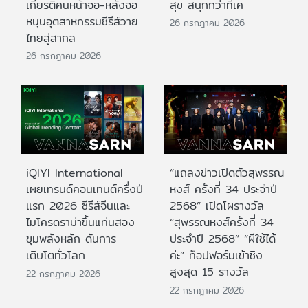
เกียรติคนหน้าจอ-หลังจอ
สุข สนุกกว่าที่เค
หนุนอุตสาหกรรมซีรีส์วาย
26 กรกฎาคม 2026
ไทยสู่สากล
26 กรกฎาคม 2026
iQIYI International
“แถลงข่าวเปิดตัวสุพรรณ
เผยเทรนด์คอนเทนต์ครึ่งปี
หงส์ ครั้งที่ 34 ประจำปี
แรก 2026 ซีรีส์จีนและ
2568” เปิดโผรางวัล
ไมโครดราม่าขึ้นแท่นสอง
“สุพรรณหงส์ครั้งที่ 34
ขุมพลังหลัก ดันการ
ประจำปี 2568” “ผีใช้ได้
เติบโตทั่วโลก
ค่ะ” ท็อปฟอร์มเข้าชิง
สูงสุด 15 รางวัล
22 กรกฎาคม 2026
22 กรกฎาคม 2026