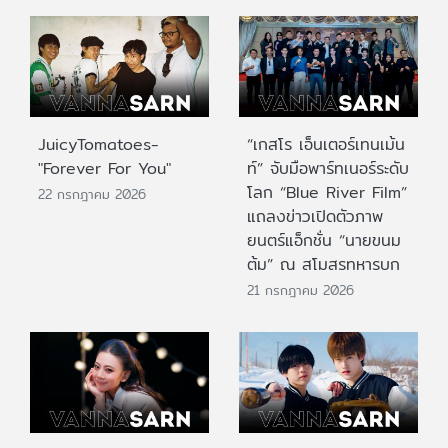
JuicyTomatoes-
“เกสโร เอ็นเตอร์เทนเม้น
"Forever For You"
ท์” จับมือพาร์ทเนอร์ระดับ
โลก “Blue River Film”
22 กรกฎาคม 2026
แถลงข่าวเปิดตัวภาพ
ยนตร์แอ็กชั่น “นายขนม
ต้ม” ณ สโมสรทหารบก
21 กรกฎาคม 2026