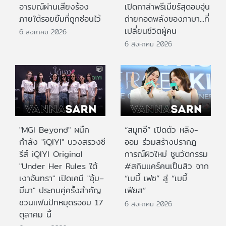
อารมณ์ผ่านเสียงร้อง
เปิดกาล่าพรีเมียร์สุดอบอุ่น
ภายใต้รอยยิ้มที่ถูกซ่อนไว้
ถ่ายทอดพลังของภาษา...ที่
เปลี่ยนชีวิตผู้คน
6 สิงหาคม 2026
6 สิงหาคม 2026
"MGI Beyond" ผนึก
“สมูทอี” เปิดตัว หลิง-
กำลัง "iQIYI" บวงสรวงซี
ออม ร่วมสร้างปรากฎ
รีส์ iQIYI Original
การณ์ผิวใหม่ ชูนวัตกรรม
"Under Her Rules ใต้
#สกินแคร์คนเป็นสิว จาก
เงาจันทรา" เปิดเคมี "อุ้ม–
“เบบี้ เฟซ” สู่ “เบบี้
มีนา" ประกบคู่ครั้งสำคัญ
เฟียส”
ชวนแฟนปักหมุดรอชม 17
6 สิงหาคม 2026
ตุลาคม นี้