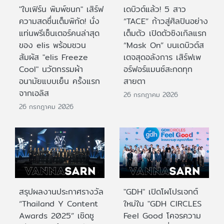
"ใบเฟิร์น พิมพ์ชนก" เสิร์ฟ
เดบิวต์แล้ว! 5 สาว
ความสดชื่นเต็มพิกัด! นั่ง
“TACE” ก้าวสู่ศิลปินอย่าง
แท่นพรีเซ็นเตอร์คนล่าสุด
เต็มตัว เปิดตัวซิงเกิลแรก
ของ elis พร้อมชวน
“Mask On” บนเดบิวต์ส
สัมผัส "elis Freeze
เตจสุดอลังการ เสิร์ฟเพ
Cool" นวัตกรรมผ้า
อร์ฟอร์แมนซ์สะกดทุก
อนามัยแบบเย็น ครั้งแรก
สายตา
จากเอลิส
26 กรกฎาคม 2026
26 กรกฎาคม 2026
สรุปผลงานประกาศรางวัล
"GDH" เปิดโผโปรเจกต์
“Thailand Y Content
ใหม่ใน "GDH CIRCLES
Awards 2025” เชิดชู
Feel Good โคจรความ