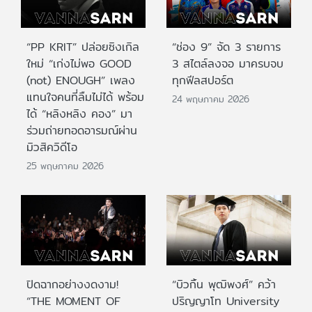
“PP KRIT” ปล่อยซิงเกิล
“ช่อง 9” จัด 3 รายการ
ใหม่ “เก่งไม่พอ GOOD
3 สไตล์ลงจอ มาครบจบ
(not) ENOUGH” เพลง
ทุกฟีลสปอร์ต
แทนใจคนที่ลืมไม่ได้ พร้อม
24 พฤษภาคม 2026
ได้ “หลิงหลิง คอง” มา
ร่วมถ่ายทอดอารมณ์ผ่าน
มิวสิควิดีโอ
25 พฤษภาคม 2026
ปิดฉากอย่างงดงาม!
“บิวกิ้น พุฒิพงศ์” คว้า
“THE MOMENT OF
ปริญญาโท University