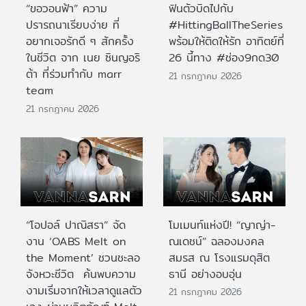
“ขอวอนฟ้า” ความ
ฟินตัวบิดไปกับ
ปรารถนาเรียบง่าย ที่
#HittingBallTheSeries
อยากเจอรักดี ๆ สักครั้ง
พร้อมให้ติดให้รัก อาทิตย์ที่
ในชีวิต จาก เนย ซินญอริ
26 นี้ทาง #ช่อง9กด30
ต้า ที่ร่วมทำกับ marr
21 กรกฎาคม 2026
team
21 กรกฎาคม 2026
“โอปอล์ ปาณิสรา” จัด
โมเมนท์แห่งปี! “ญาญ่า-
งาน ‘OABS Melt on
ณเดชน์” ฉลองมงคล
the Moment’ ชวนชะลอ
สมรส ณ โรงแรมดุสิต
จังหวะชีวิต ค้นพบความ
ธานี อย่างอบอุ่น
งามเริ่มจากให้เวลาดูแลตัว
21 กรกฎาคม 2026