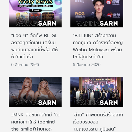
“ช่อง 9” จัดทัพ BL GL
“BILLKIN” สร้างความ
ลงจอทุกวีคเอน เตรียม
ภาคภูมิใจ คว้ารางวัลใหญ่
พบกับมวลเคมีที่พร้อมให้
Weibo Malaysia พร้อม
หัวใจเต้นรัว
โชว์สุดประทับใจ
6 สิงหาคม 2026
6 สิงหาคม 2026
JMNK ส่งซิงเกิลใหม่ ‘ไม่
"ล่าม" ภาพยนตร์สร้างจาก
คิดถึงเท่าไหร่ (behind
เรื่องจริงของ
the smile)’ถ่ายทอด
"เบญจวรรณ ภูมิแสน"