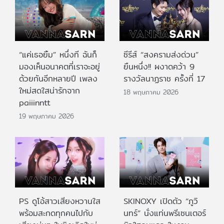
“แค่เธอยิ้ม” หนึ่งที ฉันก็
ซีรีส์ “สงครามส่งด่วน”
มองเห็นอนาคตที่เราจะอยู่
ยืนหนึ่ง!! ผงาดคว้า 9
ด้วยกันอีกหลายปี เพลง
รางวัลนาฏราช ครั้งที่ 17
ใหม่สดใสน่ารักจาก
18 พฤษภาคม 2026
paiiinntt
19 พฤษภาคม 2026
PS ดูโอ้สาวเสียงหวานใส
SKINOXY เปิดตัว “ภูวิ
พร้อมสะกดทุกคนไปกับ
นทร์” นั่งแท่นพรีเซนเตอร์