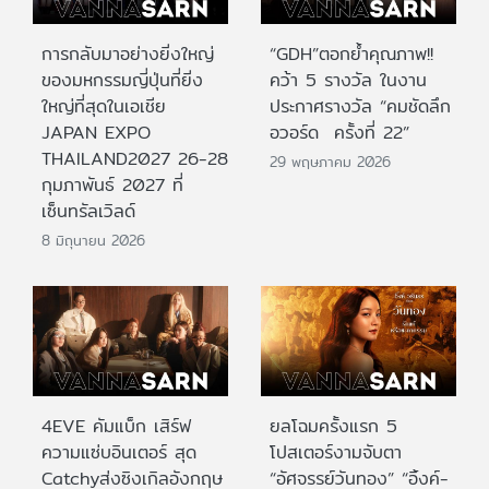
การกลับมาอย่างยิ่งใหญ่
“GDH”ตอกย้ำคุณภาพ!!
ของมหกรรมญี่ปุ่นที่ยิ่ง
คว้า 5 รางวัล ในงาน
ใหญ่ที่สุดในเอเชีย
ประกาศรางวัล “คมชัดลึก
JAPAN EXPO
อวอร์ด ครั้งที่ 22”
THAILAND2027 26-28
29 พฤษภาคม 2026
กุมภาพันธ์ 2027 ที่
เซ็นทรัลเวิลด์
8 มิถุนายน 2026
4EVE คัมแบ็ก เสิร์ฟ
ยลโฉมครั้งแรก 5
ความแซ่บอินเตอร์ สุด
โปสเตอร์งามจับตา
Catchyส่งซิงเกิลอังกฤษ
“อัศจรรย์วันทอง” “อิ้งค์-