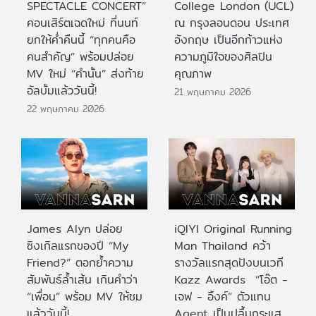
SPECTACLE CONCERT”
College London (UCL)
คอนเสิร์ตเฉดใหม่ ที่นนท์
ณ กรุงลอนดอน ประเทศ
ยกให้ค่ำคืนนี้ “ทุกคนคือ
อังกฤษ เป็นอีกก้าวแห่ง
คนสำคัญ” พร้อมปล่อย
ความภูมิใจของศิลปิน
MV ใหม่ “คำนั้น” ส่งท้าย
คุณภาพ
อัลบั้มแล้ววันนี้!
21 พฤษภาคม 2026
22 พฤษภาคม 2026
James Alyn ปล่อย
iQIYI Original Running
ซิงเกิลแรกของปี “My
Man Thailand คว้า
Friend?” ตอกย้ำความ
รางวัลแรกสุดปังบนเวที
สัมพันธ์ล้ำเส้น เกินคำว่า
Kazz Awards “โอ๊ต -
“เพื่อน” พร้อม MV ให้ชม
เจฟ - อิ้งค์” ตัวแทน
แล้ววันนี้!
Agent เป็นปลื้มกระแส