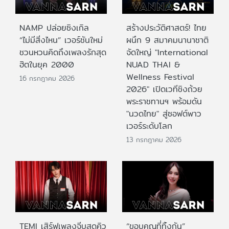
NAMP ปล่อยซิงเกิล
สร้างประวัติศาสตร์! ไทย
“ไม่มีสิ่งไหน” เวอร์ชันใหม่
ผนึก 9 สมาคมนานาชาติ
ชวนหวนคิดถึงเพลงรักสุด
จัดใหญ่ "International
ฮิตในยุค 2000
NUAD THAI &
Wellness Festival
16 กรกฎาคม 2026
2026" เปิดเวทีชิงถ้วย
พระราชทานฯ พร้อมดัน
"นวดไทย" สู่ซอฟต์พาว
เวอร์ระดับโลก
13 กรกฎาคม 2026
TEMI เสิร์ฟเพลงจีบสุดคิว
“ขอบคุณที่ทิ้งกัน”