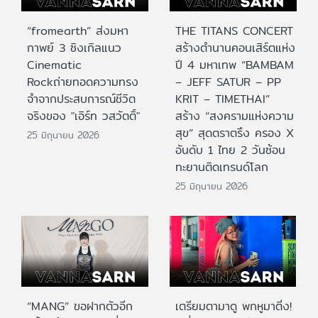
“fromearth” ส่งมหา
THE TITANS CONCERT
กาพย์ 3 ซิงเกิลแนว
สร้างตำนานคอนเสิร์ตแห่ง
Cinematic
ปี 4 มหาเทพ “BAMBAM
Rockถ่ายทอดความทรง
– JEFF SATUR – PP
จำจากประสบการณ์ชีวิต
KRIT – TIMETHAI”
จริงของ "เอิร์ท วสวัตติ์"
สร้าง “สงครามแห่งความ
สุข” สุดตราตรึง ครอง X
25 มิถุนายน 2026
อันดับ 1 ไทย 2 วันซ้อน
ทะยานติดเทรนด์โลก
25 มิถุนายน 2026
“MANG” ขอฝากตัวอีก
เตรียมตามาดู พกหูมาติ่ง!