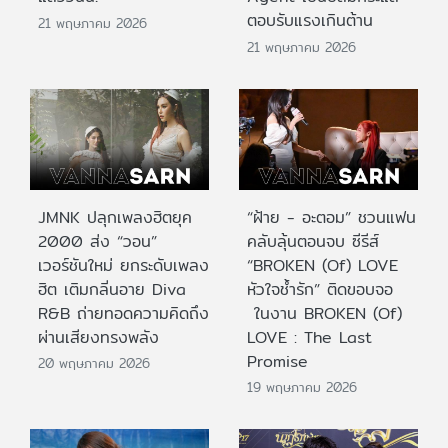
ตอบรับแรงเกินต้าน
21 พฤษภาคม 2026
21 พฤษภาคม 2026
JMNK ปลุกเพลงฮิตยุค
“ฝ้าย - อะตอม” ชวนแฟน
2000 ส่ง “วอน”
คลับลุ้นตอนจบ ซีรีส์
เวอร์ชันใหม่ ยกระดับเพลง
“BROKEN (Of) LOVE
ฮิต เติมกลิ่นอาย Diva
หัวใจช้ำรัก” ติดขอบจอ
R&B ถ่ายทอดความคิดถึง
ในงาน BROKEN (Of)
ผ่านเสียงทรงพลัง
LOVE : The Last
Promise
20 พฤษภาคม 2026
19 พฤษภาคม 2026