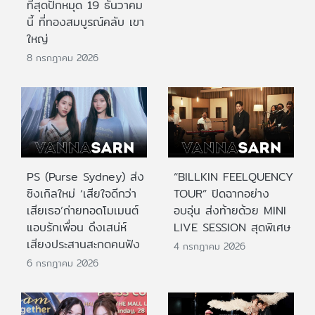
ที่สุดปักหมุด 19 ธันวาคม
นี้ ที่ทองสมบูรณ์คลับ เขา
ใหญ่
8 กรกฎาคม 2026
PS (Purse Sydney) ส่ง
“BILLKIN FEELQUENCY
ซิงเกิลใหม่ ‘เสียใจดีกว่า
TOUR” ปิดฉากอย่าง
เสียเธอ’ถ่ายทอดโมเมนต์
อบอุ่น ส่งท้ายด้วย MINI
แอบรักเพื่อน ดึงเสน่ห์
LIVE SESSION สุดพิเศษ
เสียงประสานสะกดคนฟัง
4 กรกฎาคม 2026
6 กรกฎาคม 2026