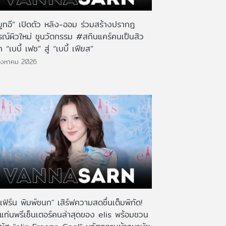
มูทอี” เปิดตัว หลิง-ออม ร่วมสร้างปรากฎ
รณ์ผิวใหม่ ชูนวัตกรรม #สกินแคร์คนเป็นสิว
 “เบบี้ เฟซ” สู่ “เบบี้ เฟียส”
ิงหาคม 2026
เฟิร์น พิมพ์ชนก" เสิร์ฟความสดชื่นเต็มพิกัด!
งแท่นพรีเซ็นเตอร์คนล่าสุดของ elis พร้อมชวน