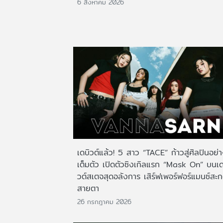
6 สิงหาคม 2026
เดบิวต์แล้ว! 5 สาว “TACE” ก้าวสู่ศิลปินอย่
เต็มตัว เปิดตัวซิงเกิลแรก “Mask On” บนเด
วต์สเตจสุดอลังการ เสิร์ฟเพอร์ฟอร์แมนซ์สะ
สายตา
26 กรกฎาคม 2026