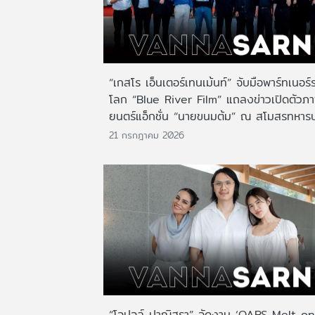
“เกสโร เอ็นเตอร์เทนเม้นท์” จับมือพาร์ทเนอร์
โลก “Blue River Film” แถลงข่าวเปิดตัวภ
ยนตร์แอ็กชั่น “นายขนมต้ม” ณ สโมสรทหาร
21 กรกฎาคม 2026
“โอปอล์ ปาณิสรา” จัดงาน ‘OABS Melt on