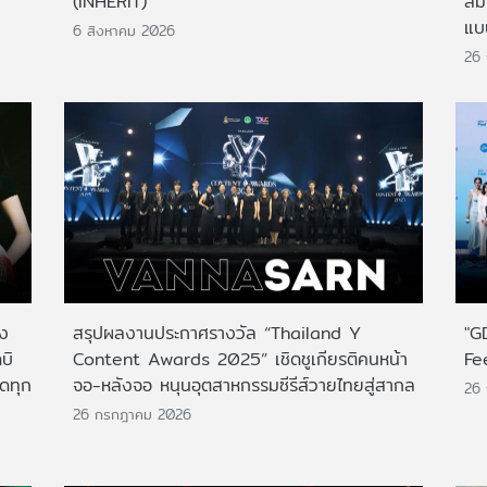
(INHERIT)
สั
แบ
6 สิงหาคม 2026
26
าง
สรุปผลงานประกาศรางวัล “Thailand Y
"G
บิ
Content Awards 2025” เชิดชูเกียรติคนหน้า
Fe
กดทุก
จอ-หลังจอ หนุนอุตสาหกรรมซีรีส์วายไทยสู่สากล
26
26 กรกฎาคม 2026