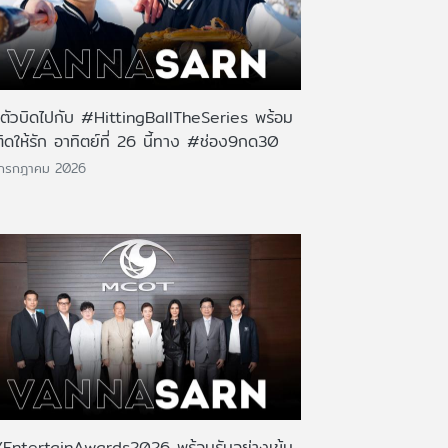
นตัวบิดไปกับ #HittingBallTheSeries พร้อม
ติดให้รัก อาทิตย์ที่ 26 นี้ทาง #ช่อง9กด30
 กรกฎาคม 2026
EntertainAwards2026 พร้อมรันอย่างเข้ม