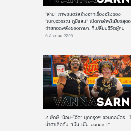
"ล่าม" ภาพยนตร์สร้างจากเรื่องจริงของ
"เบญจวรรณ ภูมิแสน" เปิดกาล่าพรีเมียร์สุดอ
ถ่ายทอดพลังของภาษา...ที่เปลี่ยนชีวิตผู้คน
6 สิงหาคม 2026
2 ยักษ์ "ป๊อบ-โอ๊ต" บุกกรุง!!! ชวนกดบัตร. ..
น้ำตาเล็ดกับ "เบิ้ม เบิ้ม concert"