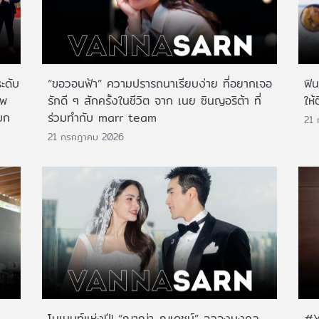
ระดับ
“ขอวอนฟ้า” ความปรารถนาเรียบง่าย ที่อยากเจอ
ฟิ
าพ
รักดี ๆ สักครั้งในชีวิต จาก เนย ซินญอริต้า ที่
ให้
บก
ร่วมทำกับ marr team
21
21 กรกฎาคม 2026
โมเมนท์แห่งปี! “ญาญ่า-ณเดชน์” ฉลองมงคล
#Y