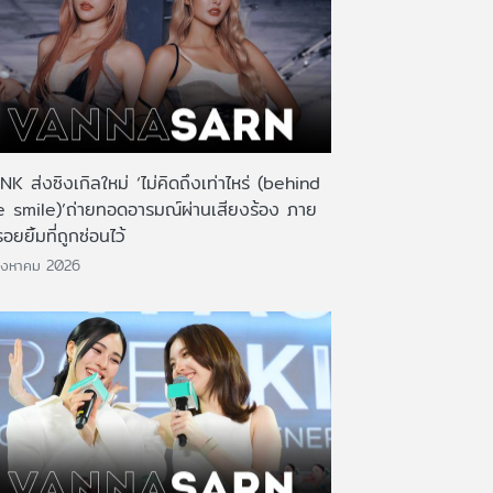
K ส่งซิงเกิลใหม่ ‘ไม่คิดถึงเท่าไหร่ (behind
e smile)’ถ่ายทอดอารมณ์ผ่านเสียงร้อง ภาย
รอยยิ้มที่ถูกซ่อนไว้
ิงหาคม 2026