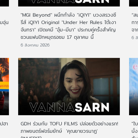
"MGI Beyond" ผนึกกำลัง "iQIYI" บวงสรวงซี
“ส
บอุ่น
รีส์ iQIYI Original "Under Her Rules ใต้เงา
กา
จันทรา" เปิดเคมี "อุ้ม–มีนา" ประกบคู่ครั้งสำคัญ
จาก
ชวนแฟนปักหมุดรอชม 17 ตุลาคม นี้
6 ส
6 สิงหาคม 2026
ไปฮา
GDH ร่วมกับ TOFU FILMS ปล่อยตัวอย่างแรก!
"ใบ
ภาพยนตร์ฟอร์มยักษ์ 'คุณยายวรนาฏ'
นั่