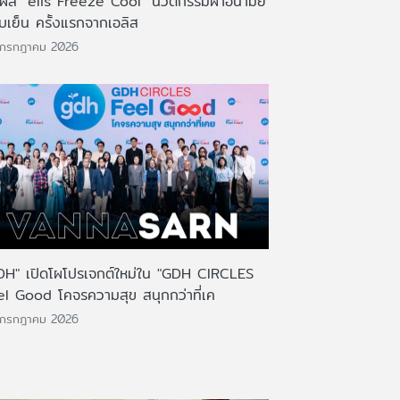
มผัส "elis Freeze Cool" นวัตกรรมผ้าอนามัย
บเย็น ครั้งแรกจากเอลิส
 กรกฎาคม 2026
DH" เปิดโผโปรเจกต์ใหม่ใน "GDH CIRCLES
el Good โคจรความสุข สนุกกว่าที่เค
 กรกฎาคม 2026