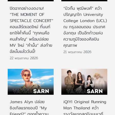
ปิดฉากอย่างงดงาม!
“บิวกิ้น พุฒิพงศ์” คว้า
“THE MOMENT OF
ปริญญาโท University
SPECTACLE CONCERT”
College London (UCL)
คอนเสิร์ตเฉดใหม่ ที่นนท์
ณ กรุงลอนดอน ประเทศ
ยกให้ค่ำคืนนี้ “ทุกคนคือ
อังกฤษ เป็นอีกก้าวแห่ง
คนสำคัญ” พร้อมปล่อย
ความภูมิใจของศิลปิน
MV ใหม่ “คำนั้น” ส่งท้าย
คุณภาพ
อัลบั้มแล้ววันนี้!
21 พฤษภาคม 2026
22 พฤษภาคม 2026
James Alyn ปล่อย
iQIYI Original Running
ซิงเกิลแรกของปี “My
Man Thailand คว้า
Friend?” ตอกย้ำความ
รางวัลแรกสุดปังบนเวที