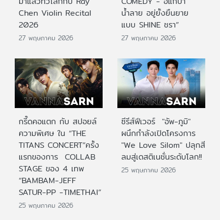
มาแล้วทั่วโลกกับ Ray
COMEDY - อิแก่บ้า
Chen Violin Recital
น้ำลาย อยู่ยั้งยืนยาย
2026
แบบ SHINE ชรา”
27 พฤษภาคม 2026
27 พฤษภาคม 2026
กรี๊ดคอแตก กับ สปอยล์
ซีรีส์ฟีเวอร์ "อัพ-ภูมิ"
ความพิเศษ ใน “THE
ผนึกกำลังเปิดโครงการ
TITANS CONCERT”ครั้ง
"We Love Silom" ปลุกสี
แรกของการ COLLAB
ลมสู่เดสติเนชั่นระดับโลก!!
STAGE ของ 4 เทพ
25 พฤษภาคม 2026
“BAMBAM-JEFF
SATUR-PP -TIMETHAI”
25 พฤษภาคม 2026