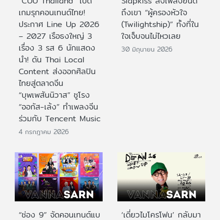
“CUU Thailand” เปิด
Slapkiss ส่งเพลงยินดี
เกมรุกคอนเทนต์ไทย!
ถึงเขา “ผู้ครองหัวใจ
ประกาศ Line Up 2026
(Twilightship)” ทั้งที่ใน
– 2027 เรือธงใหญ่ 3
ใจเจ็บจนไม่ไหวเลย
เรื่อง 3 รส 6 นักแสดง
30 มิถุนายน 2026
นำ! ดัน Thai Local
Content ส่งออกศิลปิน
ไทยสู่ตลาดจีน
“บุพเพสันนิวาส” ชูโรง
“ออกัส-เล้ง” ทำเพลงจีน
ร่วมกับ Tencent Music
4 กรกฎาคม 2026
“ช่อง 9” จัดคอนเทนต์แบ
‘เดี่ยวไมโครโฟน’ กลับมา