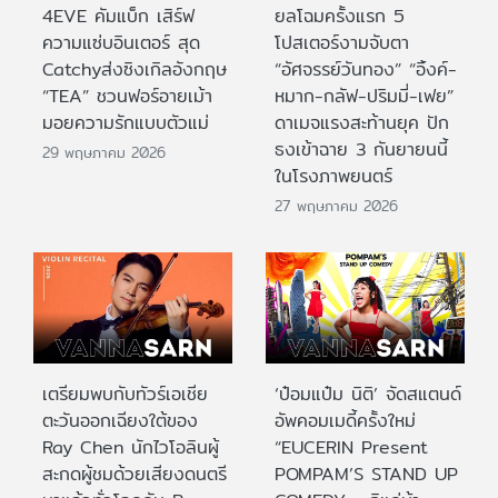
4EVE คัมแบ็ก เสิร์ฟ
ยลโฉมครั้งแรก 5
ความแซ่บอินเตอร์ สุด
โปสเตอร์งามจับตา
Catchyส่งซิงเกิลอังกฤษ
“อัศจรรย์วันทอง” “อิ้งค์-
“TEA” ชวนฟอร์อายเม้า
หมาก-กลัฟ-ปริมมี่-เฟย”
มอยความรักแบบตัวแม่
ดาเมจแรงสะท้านยุค ปัก
ธงเข้าฉาย 3 กันยายนนี้
29 พฤษภาคม 2026
ในโรงภาพยนตร์
27 พฤษภาคม 2026
เตรียมพบกับทัวร์เอเชีย
‘ป๋อมแป๋ม นิติ’ จัดสแตนด์
ตะวันออกเฉียงใต้ของ
อัพคอมเมดี้ครั้งใหม่
Ray Chen นักไวโอลินผู้
“EUCERIN Present
สะกดผู้ชมด้วยเสียงดนตรี
POMPAM’S STAND UP