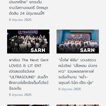
ประเทศไทย” ยกระดับ
รางวัลทางดนตรี ปักหมุด
ตัดสิน 24 มิถุนายนนี้!!!
8 มิถุนายน 2026
พาส่อง The Next Gen!
“บั้งไฟ ฟิล์ม” บวงสรวง
LOVEiS & LIT ENT.
หนังใหม่ “เสือหอน มังกร
เปิดสเตจโชว์เคส
หาว” รวมพลตลกคาเฟ่
“ULTRASOUND” ส่งเด็ก
ระดับตำนาน “หม่ำ-
ฝึกซาวด์เช็คจัดเต็มทั้งโชว์
จตุรงค์-โน้ต-เป็ด-นุ้ย”
ร้องเต้น
8 มิถุนายน 2026
8 มิถุนายน 2026