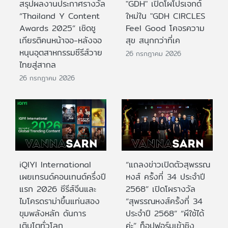
สรุปผลงานประกาศรางวัล
"GDH" เปิดโผโปรเจกต์
“Thailand Y Content
ใหม่ใน "GDH CIRCLES
Awards 2025” เชิดชู
Feel Good โคจรความ
เกียรติคนหน้าจอ-หลังจอ
สุข สนุกกว่าที่เค
หนุนอุตสาหกรรมซีรีส์วาย
26 กรกฎาคม 2026
ไทยสู่สากล
26 กรกฎาคม 2026
iQIYI International
“แถลงข่าวเปิดตัวสุพรรณ
เผยเทรนด์คอนเทนต์ครึ่งปี
หงส์ ครั้งที่ 34 ประจำปี
แรก 2026 ซีรีส์จีนและ
2568” เปิดโผรางวัล
ไมโครดราม่าขึ้นแท่นสอง
“สุพรรณหงส์ครั้งที่ 34
ขุมพลังหลัก ดันการ
ประจำปี 2568” “ผีใช้ได้
เติบโตทั่วโลก
ค่ะ” ท็อปฟอร์มเข้าชิง