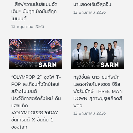
เสิร์ฟความมันส์แบบจัด
มาแสดงเอ็มวีสุดอิน
เต็ม!! มันทุกเม็ดมันส์ทุก
12 พฤษภาคม 2026
โมเมนต์
13 พฤษภาคม 2026
“OLYMPOP 2” จุดไฟ T-
ทรูวิชั่นส์ นาว ขนทัพนัก
POP สะเทือนทั้งไทม์ไลน์!
แสดงถ่ายโปสเตอร์ ซีรีส์
สร้างโมเมนต์
ฟอร์มยักษ์ THREE MAN
ประวัติศาสตร์ครั้งใหม่ ดัน
DOWN สุภาพบุรุษเลือดสี
แฮชแท็ก
พลอ
#OLYMPOP2026DAY
12 พฤษภาคม 2026
ขึ้นเทรนด์ X อันดับ 1
ของโลก