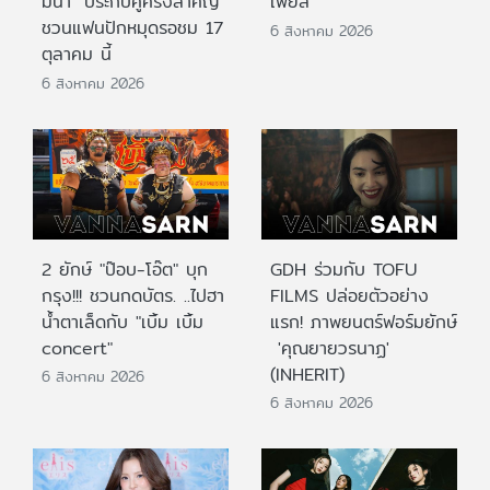
มีนา" ประกบคู่ครั้งสำคัญ
เฟียส”
ชวนแฟนปักหมุดรอชม 17
6 สิงหาคม 2026
ตุลาคม นี้
6 สิงหาคม 2026
2 ยักษ์ "ป๊อบ-โอ๊ต" บุก
GDH ร่วมกับ TOFU
กรุง!!! ชวนกดบัตร. ..ไปฮา
FILMS ปล่อยตัวอย่าง
น้ำตาเล็ดกับ "เบิ้ม เบิ้ม
แรก! ภาพยนตร์ฟอร์มยักษ์
concert"
'คุณยายวรนาฏ'
(INHERIT)
6 สิงหาคม 2026
6 สิงหาคม 2026