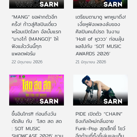
“MANG” ขอฝากตัวอีก
เตรียมตามาดู พกหูมาติ่ง!
ครั้ง! ก้าวสู่ศิลปินเดี่ยว
เงี่ยหูฟังเพลงลับของ
พร้อมเปิดโลก อัลบั้มแรก
ศิลปินคนโปรด ในงาน
“มางโก้ (MANGO)” ให้
‘Hall of หูววว’ ก่อนลุ้น
ฟังแล้ววันนี้ทุก
ผลไปกับ ‘SOT MUSIC
แพลตฟอร์ม
AWARDS 2026’
22 มิถุนายน 2026
21 มิถุนายน 2026
ขึ้นอินโทร!!! ก่อนถึงวัน
PIDE เปิดตัว “CHAIN”
ตัดสิน กับ 'โสต สด สด
ซิงเกิลใหม่กลิ่นอาย
: SOT MUSIC
Funk-Pop สุดเซ็กซี่ โชว์
SHOWCASE 2026' ชวน
อีกด้านที่ทั้งขี้เล่นและเต็ม