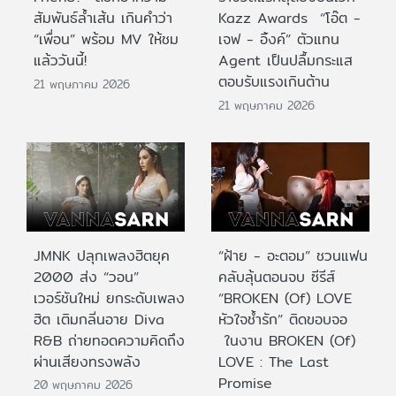
สัมพันธ์ล้ำเส้น เกินคำว่า
Kazz Awards “โอ๊ต -
“เพื่อน” พร้อม MV ให้ชม
เจฟ - อิ้งค์” ตัวแทน
แล้ววันนี้!
Agent เป็นปลื้มกระแส
ตอบรับแรงเกินต้าน
21 พฤษภาคม 2026
21 พฤษภาคม 2026
JMNK ปลุกเพลงฮิตยุค
“ฝ้าย - อะตอม” ชวนแฟน
2000 ส่ง “วอน”
คลับลุ้นตอนจบ ซีรีส์
เวอร์ชันใหม่ ยกระดับเพลง
“BROKEN (Of) LOVE
ฮิต เติมกลิ่นอาย Diva
หัวใจช้ำรัก” ติดขอบจอ
R&B ถ่ายทอดความคิดถึง
ในงาน BROKEN (Of)
ผ่านเสียงทรงพลัง
LOVE : The Last
Promise
20 พฤษภาคม 2026