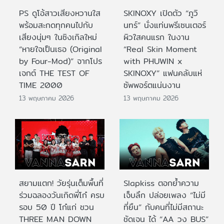
PS ดูโอ้สาวเสียงหวานใส
SKINOXY เปิดตัว “ภูวิ
พร้อมสะกดทุกคนไปกับ
นทร์” นั่งแท่นพรีเซนเตอร์
เสียงนุ่มๆ ในซิงเกิลใหม่
ผิวใสคนแรก ในงาน
“หายใจเป็นเธอ (Original
“Real Skin Moment
by Four-Mod)” จากโปร
with PHUWIN x
เจกต์ THE TEST OF
SKINOXY” แฟนคลับแห่
TIME 2000
ซัพพอร์ตแน่นงาน
13 พฤษภาคม 2026
13 พฤษภาคม 2026
สยามแตก! วัยรุ่นเต็มพื้นที่
Slapkiss ตอกย้ำความ
ร่วมฉลองวันเกิดพี่โก๋ ครบ
เจ็บลึก ปล่อยเพลง “ไม่มี
รอบ 50 ปี โก๋แก่ ชวน
ที่ยืน” กับคนที่ไม่มีสถานะ
THREE MAN DOWN
ชัดเจน ได้ “AA วง BUS”