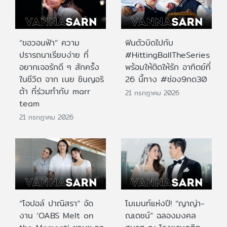
“ขอวอนฟ้า” ความ
ฟินตัวบิดไปกับ
ปรารถนาเรียบง่าย ที่
#HittingBallTheSeries
อยากเจอรักดี ๆ สักครั้ง
พร้อมให้ติดให้รัก อาทิตย์ที่
ในชีวิต จาก เนย ซินญอริ
26 นี้ทาง #ช่อง9กด30
ต้า ที่ร่วมทำกับ marr
21 กรกฎาคม 2026
team
21 กรกฎาคม 2026
“โอปอล์ ปาณิสรา” จัด
โมเมนท์แห่งปี! “ญาญ่า-
งาน ‘OABS Melt on
ณเดชน์” ฉลองมงคล