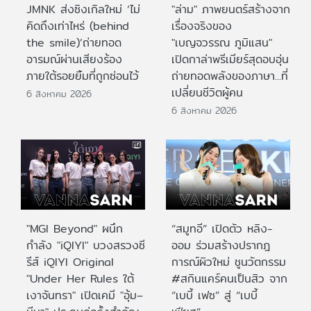
JMNK ส่งซิงเกิลใหม่ ‘ไม่
"ล่าม" ภาพยนตร์สร้างจาก
คิดถึงเท่าไหร่ (behind
เรื่องจริงของ
the smile)’ถ่ายทอด
"เบญจวรรณ ภูมิแสน"
อารมณ์ผ่านเสียงร้อง
เปิดกาล่าพรีเมียร์สุดอบอุ่น
ภายใต้รอยยิ้มที่ถูกซ่อนไว้
ถ่ายทอดพลังของภาษา...ที่
เปลี่ยนชีวิตผู้คน
6 สิงหาคม 2026
6 สิงหาคม 2026
"MGI Beyond" ผนึก
“สมูทอี” เปิดตัว หลิง-
กำลัง "iQIYI" บวงสรวงซี
ออม ร่วมสร้างปรากฎ
รีส์ iQIYI Original
การณ์ผิวใหม่ ชูนวัตกรรม
"Under Her Rules ใต้
#สกินแคร์คนเป็นสิว จาก
เงาจันทรา" เปิดเคมี "อุ้ม–
“เบบี้ เฟซ” สู่ “เบบี้