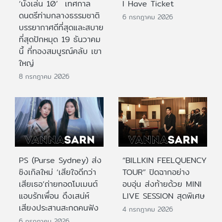
‘นั่งเล่น 10’ เทศกาล
I Have Ticket
ดนตรีท่ามกลางธรรมชาติ
6 กรกฎาคม 2026
บรรยากาศดีที่สุดและสบาย
ที่สุดปักหมุด 19 ธันวาคม
นี้ ที่ทองสมบูรณ์คลับ เขา
ใหญ่
8 กรกฎาคม 2026
PS (Purse Sydney) ส่ง
“BILLKIN FEELQUENCY
ซิงเกิลใหม่ ‘เสียใจดีกว่า
TOUR” ปิดฉากอย่าง
เสียเธอ’ถ่ายทอดโมเมนต์
อบอุ่น ส่งท้ายด้วย MINI
แอบรักเพื่อน ดึงเสน่ห์
LIVE SESSION สุดพิเศษ
เสียงประสานสะกดคนฟัง
4 กรกฎาคม 2026
6 กรกฎาคม 2026