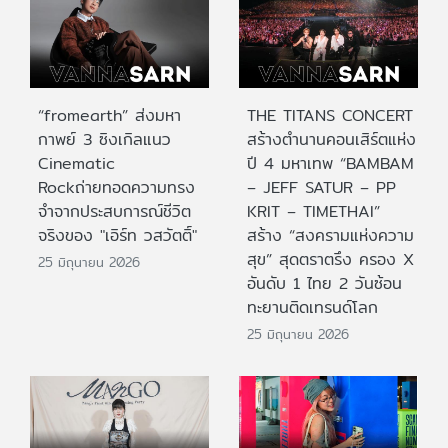
“fromearth” ส่งมหา
THE TITANS CONCERT
กาพย์ 3 ซิงเกิลแนว
สร้างตำนานคอนเสิร์ตแห่ง
Cinematic
ปี 4 มหาเทพ “BAMBAM
Rockถ่ายทอดความทรง
– JEFF SATUR – PP
จำจากประสบการณ์ชีวิต
KRIT – TIMETHAI”
จริงของ "เอิร์ท วสวัตติ์"
สร้าง “สงครามแห่งความ
สุข” สุดตราตรึง ครอง X
25 มิถุนายน 2026
อันดับ 1 ไทย 2 วันซ้อน
ทะยานติดเทรนด์โลก
25 มิถุนายน 2026