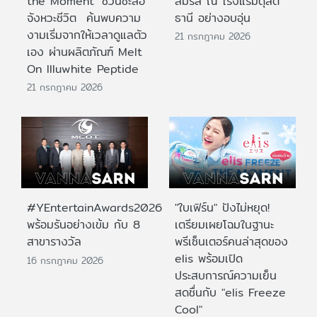
the Moment’ ชวนชะลอ
สมรส ณ โรงแรมดุสิต
จังหวะชีวิต ค้นพบความ
ธานี อย่างอบอุ่น
งามเริ่มจากให้เวลาดูแลตัว
21 กรกฎาคม 2026
เอง ผ่านผลิตภัณฑ์ Melt
On Illuwhite Peptide
21 กรกฎาคม 2026
#YEntertainAwards2026
"ใบเฟิร์น" ปังไม่หยุด!
พร้อมรันอย่างเข้ม กับ 8
เตรียมเผยโฉมในฐานะ
สาขารางวัล
พรีเซ็นเตอร์คนล่าสุดของ
elis พร้อมเปิด
16 กรกฎาคม 2026
ประสบการณ์ความเย็น
สดชื่นกับ "elis Freeze
Cool"