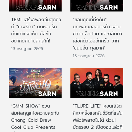
TEMI เสิร์ฟเพลงจีบสุดคิว
“ขอบคุณที่ทิ้งกัน”
ต์ “เทพธิดา” ตกหลุมรัก
บทเพลงของการก้าวผ่าน
ตั้งแต่แรกเห็น ถึงขั้น
ความเจ็บปวด และกลับมา
อยากยกนามสกุลให้!
เลือกตัวเองอีกครั้ง จาก
‘ขนมจีน กุลมาศ’
13 กรกฎาคม 2026
13 กรกฎาคม 2026
‘GMM SHOW’ ชวน
“FLURE LIFE” คอนเสิร์ต
สัมผัสฤดูแห่งความสุขกับ
ใหญ่ครั้งแรกในชีวิตที่แฟน
Chang Cold Brew
ฟลัวร์พลาดไม่ได้ ด่วน!
Cool Club Presents
บัตรรอบ 2 เปิดจองแล้วที่