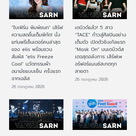
"ใบเฟิร์น พิมพ์ชนก" เสิร์ฟ
เดบิวต์แล้ว! 5 สาว
ความสดชื่นเต็มพิกัด! นั่ง
“TACE” ก้าวสู่ศิลปินอย่าง
แท่นพรีเซ็นเตอร์คนล่าสุด
เต็มตัว เปิดตัวซิงเกิลแรก
ของ elis พร้อมชวน
“Mask On” บนเดบิวต์ส
สัมผัส "elis Freeze
เตจสุดอลังการ เสิร์ฟเพ
Cool" นวัตกรรมผ้า
อร์ฟอร์แมนซ์สะกดทุก
อนามัยแบบเย็น ครั้งแรก
สายตา
จากเอลิส
26 กรกฎาคม 2026
26 กรกฎาคม 2026