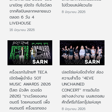
มาเปิดหู เปิดใจ กับโชว์สด
ไปด้วยเสน่ห์ชวนโย
จากศิลปินหลากหลายแนว
8 มิถุนายน 2026
ตลอด 6 วัน 4
LIVEHOUSE
16 มิถุนายน 2026
ครั้งแรกในไทย!!! TECA
ปลดโซ่แห่งขีดจำกัด! ส่อง
เปิดโผผู้เข้าชิง SOT
ความสำเร็จ “4EVE
MUSIC AWARDS 2026
UNCHAINED
(โสต มิวสิค อวอร์ด
CONCERT” การเติบโต
2026) “รางวัลของคน
อย่างสง่างาม บนสเตจสม
ดนตรี โดยคนดนตรี เพื่อ
ศักดิ์ศรีเกิร์ลกรุ๊ปแห่งยุค
คนดนตรี ครั้งแรกของ
8 มิถุนายน 2026