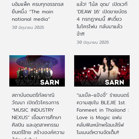
บอิมแพ็ค ครบทุกอรรถรส
แล้ว! ‘โน้ส อุดม’ เปิดเวที
ยืนหนึ่ง “The main
‘DEAW 16’ เปิดขายบัตร
national media”
4 กรกฎาคมนี้ #เดี่ยว
ไมโครโฟน กลับมาแล้ว
30 มิถุนายน 2026
จ้า!!!
30 มิถุนายน 2026
สถาบันดนตรีกัลยาณิ
“เมเบิ้ล–แป้งจี่” ร่ายมนตร์
วัฒนา เปิดตัวโครงการ
ความสุขใน BLEJIE 1st
“MUSIC INDUSTRY
Fanmeet in Thailand :
NEXUS” เชื่อมการศึกษา
Love is Magic แฟน
ศิลปิน และอุตสาหกรรม
คลับฟินหนักพร้อมเสิร์ฟ
ดนตรีไทย สร้างองค์ความ
โมเมนต์หวานจัดเต็ม!!